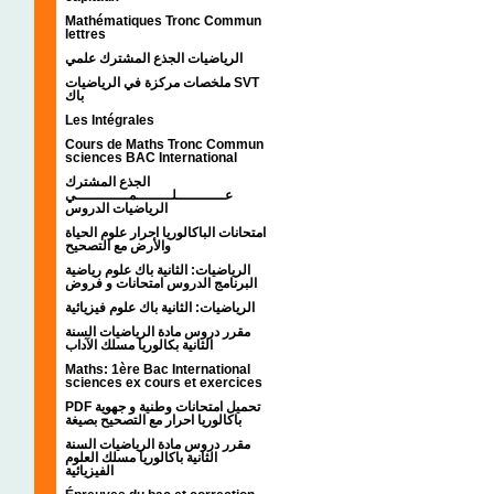
Mathématiques Tronc Commun
lettres
الرياضيات الجذع المشترك علمي
ملخصات مركزة في الرياضيات SVT
باك
Les Intégrales
Cours de Maths Tronc Commun
sciences BAC International
الجذع المشترك
عـــــــــــلــــــــمــــــــــــي
الرياضيات الدروس
امتحانات الباكالوريا احرار علوم الحياة
والأرض مع التصحيح
الرياضيات: الثانية باك علوم رياضية
البرنامج الدروس امتحانات و فروض
الرياضيات: الثانية باك علوم فيزيائية
مقرر دروس مادة الرياضيات السنة
الثانية بكالوريا مسلك الآداب
Maths: 1ère Bac International
sciences ex cours et exercices
PDF تحميل امتحانات وطنية و جهوية
باكالوريا احرار مع التصحيح بصيغة
مقرر دروس مادة الرياضيات السنة
الثانية باكالوريا مسلك العلوم
الفيزيائية