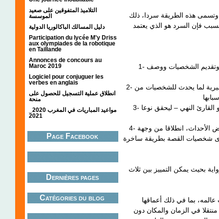
التلاميذ المتفوقين على صعيد
، وتسمى هذه الطريقة سردا، ذلك
الموسسة
سبب فإن السرد هو الذي يعتمد
دليل المسالك الباكالوريا الدولية
Participation du lycée M'y Driss
aux olympiades de la robotique
en Taillande
Annonces de concours au
Maroc 2019
1- الوظيفة السردية : حيث يقوم السارد بحكي الأحداث، وتقديم الشخصيات ووصف
Logiciel pour conjuguer les
verbes en anglais
2- الوظيفة التفسيرية : قد يؤدي السارد أحيانا وظيفة تفسيرية لما يحدث للشخصيات من
انطلاق عملية التسجيل للحصول على
منحة
3- وظيفة تواصلية : يتوجه السارد إلى المسرورد له – وهو القارئ النهي – ليحقق نوعا
مواعيد المباريات في المغرب 2020_
2021
4- الوظيفة التقييمية : حيث يقوم السارد بالتعليق على بعض الأحداث، انطلاقا من وجهة
Page Facebook
حدى شخصيات القصة بطريقة ساخرة
ية بحيث يمكن التمييز بين ثلاث
Dernières pages
Catégories du blog
المه، بما في ذلك أعماقها
منتقلا في الزمان والمكان دون