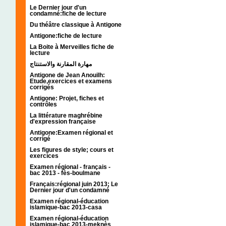
Le Dernier jour d'un
condamné:fiche de lecture
Du théâtre classique à Antigone
Antigone:fiche de lecture
La Boite à Merveilles fiche de
lecture
مهارة المقارنة والاستنتاج
Antigone de Jean Anouilh:
Etude,exercices et examens
corrigés
Antigone: Projet, fiches et
contrôles
La littérature maghrébine
d'expression française
Antigone:Examen régional et
corrigé
Les figures de style; cours et
exercices
Examen régional - français -
bac 2013 - fès-boulmane
Français:régional juin 2013; Le
Dernier jour d'un condamné
Examen régional-éducation
islamique-bac 2013-casa
Examen régional-éducation
islamique-bac 2013-meknès