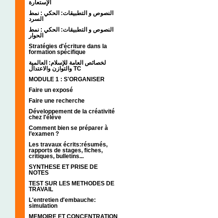
الإستعارة
النصوص و التطبيقات: الحكي : نمط
السرد
النصوص و التطبيقات: الحكي : نمط
الحوار
Stratégies d'écriture dans la
formation spécifique
لخصائص العامة للإسلام: العالمية
والتوازن والاعتدال TC
MODULE 1 : S'ORGANISER
Faire un exposé
Faire une recherche
Développement de la créativité
chez l'élève
Comment bien se préparer à
l’examen ?
Les travaux écrits:résumés,
rapports de stages, fiches,
critiques, bulletins...
SYNTHESE ET PRISE DE
NOTES
TEST SUR LES METHODES DE
TRAVAIL
L'entretien d'embauche:
simulation
MEMOIRE ET CONCENTRATION