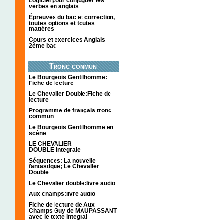
Logiciel pour conjuguer les
verbes en anglais
Épreuves du bac et correction,
toutes options et toutes
matières
Cours et exercices Anglais
2ème bac
Tronc commun
Le Bourgeois Gentilhomme:
Fiche de lecture
Le Chevalier Double:Fiche de
lecture
Programme de français tronc
commun
Le Bourgeois Gentilhomme en
scène
LE CHEVALIER
DOUBLE:integrale
Séquences: La nouvelle
fantastique; Le Chevalier
Double
Le Chevalier double:livre audio
Aux champs:livre audio
Fiche de lecture de Aux
Champs Guy de MAUPASSANT
avec le texte integral