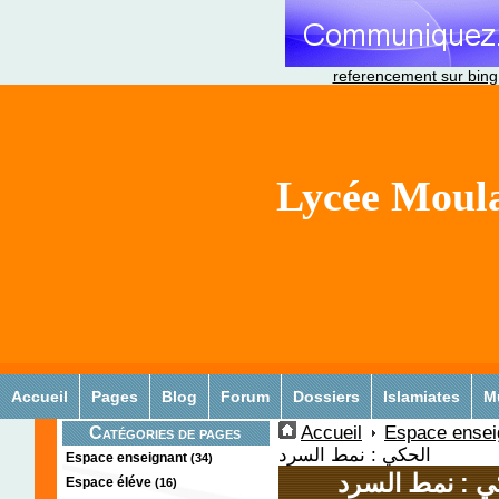
referencement sur bing
Lycée Moula
Accueil
Pages
Blog
Forum
Dossiers
Islamiates
M
Accueil
Espace ensei
Catégories de pages
الحكي : نمط السرد
Espace enseignant
(34)
ي : نمط السرد
Espace éléve
(16)