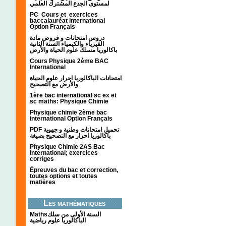
لمستوى الجدع المشترك العلمي
PC Cours et exercices
baccalauréat international
Option Français
دروس امتحانات و فروض مادة
الفيزياء والكيمياء السنة الثانية
باكالوريا مسلك علوم الحياة والأرض
Cours Physique 2ème BAC
International
امتحانات الباكالوريا احرار علوم الحياة
والأرض مع التصحيح
1ère bac international sc ex et
sc maths: Physique Chimie
Physique chimie 2ème bac
international Option Français
PDF تحميل امتحانات وطنية و جهوية
باكالوريا احرار مع التصحيح بصيغة
Physique Chimie 2AS Bac
International; exercices
corriges
Épreuves du bac et correction,
toutes options et toutes
matières
Les mathématiques
Mathsالسنة الأولى من سلك
الباكالوريا علوم رياضية