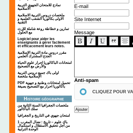
نمادج للامتحان الجهوي التربية
E-mail
الاسلامية
ملخصات دروس التربية الاسلامية
Site Internet
الاولى بكالوريا الشعب العلمية و
التقنية
تمارين و خطاطة روعة شاملة للإرث
Message
مع الحلول
Logiciel pour aider les
enseignants à gérer facilement
et efficacement leurs notes.
مقرر دروس مادة التربية الإسلامية
الجذع المشترك العلمي
امتحانات الباكالوريا احرار علوم الحياة
والأرض مع التصحيح
اولى باك جميع دروس التربية
الإسلامية ملخصة
Anti-spam
PDF تحميل امتحانات وطنية و جهوية
باكالوريا احرار مع التصحيح بصيغة
CLIQUEZ POUR V
Histoire géographie
ملخصات الجغرافيا السنة الثانية من
سلك الباكالور
امتحان جهوي في التاريخ و الجغرافيا
1 باك علوم – تاريخ : نضال المغرب
من أجل تحقيق الاستقلال و استكمال
الوحدة الترابية