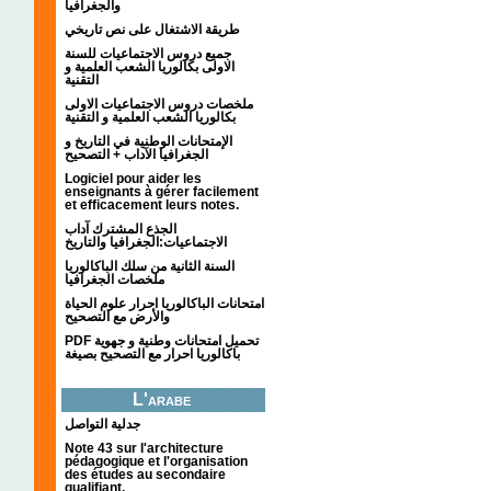
والجغرافيا
طريقة الاشتغال على نص تاريخي
جميع دروس الاجتماعيات للسنة
الاولى بكالوريا الشعب العلمية و
التقنية
ملخصات دروس الاجتماعيات الاولى
بكالوريا الشعب العلمية و التقنية
الإمتحانات الوطنية في التاريخ و
الجغرافيا الآداب + التصحيح
Logiciel pour aider les
enseignants à gérer facilement
et efficacement leurs notes.
الجذع المشترك آداب
الاجتماعيات:الجغرافيا والتاريخ
السنة الثانية من سلك الباكالوريا
ملخصات الجغرافيا
امتحانات الباكالوريا احرار علوم الحياة
والأرض مع التصحيح
PDF تحميل امتحانات وطنية و جهوية
باكالوريا احرار مع التصحيح بصيغة
L'arabe
جدلية التواصل
Note 43 sur l'architecture
pédagogique et l'organisation
des études au secondaire
qualifiant.