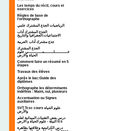
Les temps du récit; cours et
exercices
Règles de base de
l'orthographe
الرياضيات الجذع المشترك علمي
الجذع المشترك آداب
الاجتماعيات:الجغرافيا والتاريخ
جذع مشترك آداب :العربية
الجذع المشترك
عـــــــــــلــــــــمــــــــــــي علوم
الحياة والارض
Comment faire un résumé en 5
étapes
Travaux des élèves
Après le bac:Guide des
diplômes
Orthographe les déterminants
indéfinis : Maint, nul, plusieurs
Accentuation ou Signes
auxiliaires
SVT Tcsc cours علوم الحياة
والأرض
درس بعض التقنيات الميدانية لعلم
البيئة - علوم الحياة و الارض tcs
درس الكرانيتية وعلاقتها بظاهرة