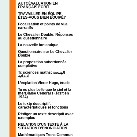
AUTOÉVALUATION EN
FRANÇAIS ÉCRIT
TRAVAILLER EN ÉQUIPE :
ÊTES-VOUS BIEN ÉQUIPÉ?
Focalisation et points de vue
narratifs
Le Chevalier Double: Réponses
au questionnaire
La nouvelle fantastique
Questionnaire sur Le Chevalier
Double
La proposition subordonnée
complétive
Tc sciences maths: الهندسة
الفضائية
L’expiation Victor Hugo, étude
Tu es plus belle que le ciel et la
merBlaise Cendrars (écrit en
1924)
Le texte descriptif:
caractéristiques et fonctions
Rédiger un texte descriptif avec
exemples
RELATION D’UN TEXTE À LA
SITUATION D’ÉNONCIATION
Mathématiques Tronc Commun