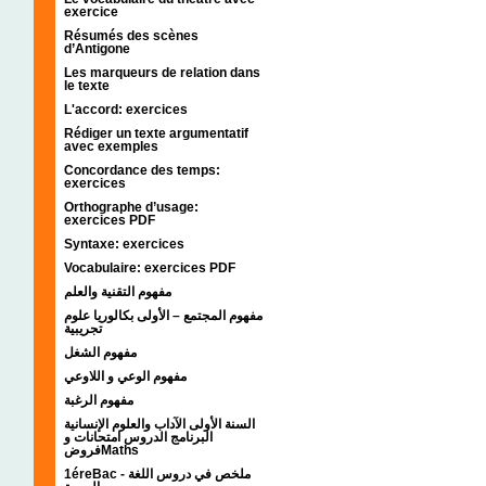
exercice
Résumés des scènes
d’Antigone
Les marqueurs de relation dans
le texte
L'accord: exercices
Rédiger un texte argumentatif
avec exemples
Concordance des temps:
exercices
Orthographe d’usage:
exercices PDF
Syntaxe: exercices
Vocabulaire: exercices PDF
مفهوم التقنية والعلم
مفهوم المجتمع – الأولى بكالوريا علوم
تجريبية
مفهوم الشغل
مفهوم الوعي و اللاوعي
مفهوم الرغبة
السنة الأولى الآداب والعلوم الإنسانية
البرنامج الدروس امتحانات و
فروضMaths
1éreBac - ملخص في دروس اللغة