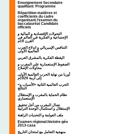
Enseignement Secondaire
qualifiant: Programme
Répartition matières et
coefficients du cadre
organisant l’examen du
baccalauréat Candidats
officiels
التحولات الإقتصادية و المالية و
الإجتماعية و الفكرية في العالم في
القرن 19م
التنافس الإمبريالي و اندلاع الحرب
العالمية الأولى
اليقظة الفكرية بالمشرق العربي
الضغوط الإستعمارية على المغرب و
محاولات الإصلاح
أوربا من نهاية الحرب العالمية الأولى
إلى أزمة 1929م
<الحرب العالمية الثانية <الأسباب و
النتائج
نظام الحماية بالمغرب و الإستغلال
الإستعماري
نضال المغرب من أجل تحقيق
الإستقلال و استكمال الوحدة الترابية
ملف العولمة و التحديات الراهنة
Examen régional:histoire-géo
2013-casa
منهجية التعامل مع امتحان التاريخ