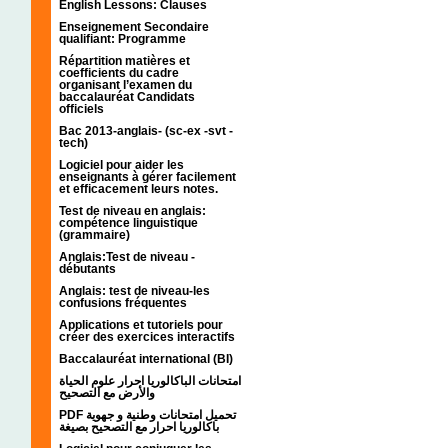
English Lessons: Clauses
Enseignement Secondaire
qualifiant: Programme
Répartition matières et
coefficients du cadre
organisant l’examen du
baccalauréat Candidats
officiels
Bac 2013-anglais- (sc-ex -svt -
tech)
Logiciel pour aider les
enseignants à gérer facilement
et efficacement leurs notes.
Test de niveau en anglais:
compétence linguistique
(grammaire)
Anglais:Test de niveau -
débutants
Anglais: test de niveau-les
confusions fréquentes
Applications et tutoriels pour
créer des exercices interactifs
Baccalauréat international (BI)
امتحانات الباكالوريا احرار علوم الحياة
والأرض مع التصحيح
PDF تحميل امتحانات وطنية و جهوية
باكالوريا احرار مع التصحيح بصيغة