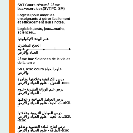
SVT Cours résumé 2ème
bac+exercices(SVT,PC, SM)
Logiciel pour aider les
enseignants à gérer facilement
et efficacement leurs notes.
Logiciels,tests, jeux...maths,
sciences...
علم البيئة: الايكولوجيا
الجذع المشترك
عـــــــــــلــــــــمــــــــــــي علوم
الحياة والارض
2ème bac Sciences de la vie et
de la terre
SVT Tcsc cours علوم الحياة
والأرض
درس الكرانيتية وعلاقتها بظاهرة
التحول - علوم الحياة و الارض -tcsc
درس علم الوراثة البشرية -علوم
الحياة و الارض -
درس العوامل المناخية و علاقتها
بالكائنات الحية - علوم الحياة و الأرض
-
درس العوامل التربوية وعلاقتها
بالكائنات الحية - علوم الحياة و الارض
-tcsc
درس انتاج المادة العضوية و تدفق
الطاقة - علوم الحياة و الارض -tcsc