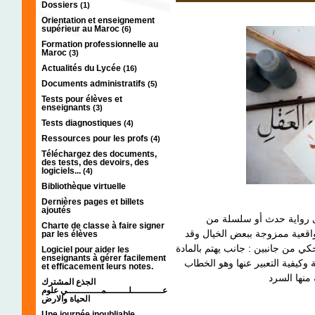
Dossiers
(1)
Orientation et enseignement
supérieur au Maroc
(6)
Formation professionnelle au
Maroc
(3)
Actualités du Lycée
(16)
Documents administratifs
(5)
Tests pour élèves et
enseignants
(3)
Tests diagnostiques
(4)
Ressources pour les profs
(4)
Téléchargez des documents,
des tests, des devoirs, des
logiciels...
(4)
Bibliothèque virtuelle
Dernières pages et billets
ajoutés
نى رواية حدث أو سلسلة من
Charte de classe à faire signer
 واقعية ممزوجة ببعض الخيال وقد
par les élèves
ي من جانبين : جانب يهتم بالمادة
Logiciel pour aider les
enseignants à gérer facilement
كيفية التعبير عنها وهو الخطاب
et efficacement leurs notes.
الجذع المشترك
عـــــــــــلــــــــمــــــــــــي علوم
الحياة والارض
Une journée inoubliable