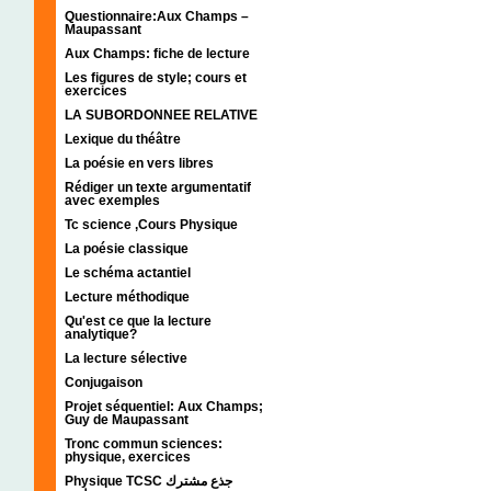
Questionnaire:Aux Champs –
Maupassant
Aux Champs: fiche de lecture
Les figures de style; cours et
exercices
LA SUBORDONNEE RELATIVE
Lexique du théâtre
La poésie en vers libres
Rédiger un texte argumentatif
avec exemples
Tc science ,Cours Physique
La poésie classique
Le schéma actantiel
Lecture méthodique
Qu'est ce que la lecture
analytique?
La lecture sélective
Conjugaison
Projet séquentiel: Aux Champs;
Guy de Maupassant
Tronc commun sciences:
physique, exercices
Physique TCSC جذع مشترك