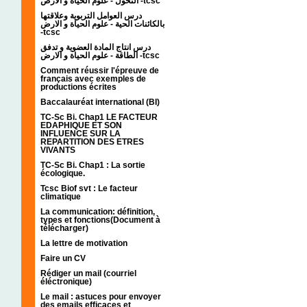
التحول - علوم الحياة و الارض -tcsc
درس العوامل التربوية وعلاقتها
بالكائنات الحية - علوم الحياة و الارض
-tcsc
درس انتاج المادة العضوية و تدفق
الطاقة - علوم الحياة و الارض -tcsc
Comment réussir l'épreuve de
français avec exemples de
productions écrites
Baccalauréat international (BI)
TC-Sc Bi. Chap1 LE FACTEUR
EDAPHIQUE ET SON
INFLUENCE SUR LA
REPARTITION DES ETRES
VIVANTS
TC-Sc Bi. Chap1 : La sortie
écologique.
Tcsc Biof svt : Le facteur
climatique
La communication: définition,
types et fonctions(Document à
télécharger)
La lettre de motivation
Faire un CV
Rédiger un mail (courriel
éléctronique)
Le mail : astuces pour envoyer
des emails efficaces et