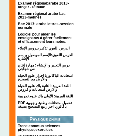
Examen régional:arabe 2013-
tanger - tétouan
Examen régional arabe-bac
2013-meknès
Bac 2013: arabe lettres-session
normale
Logiciel pour aider les
enseignants à gérer facilement
et efficacement leurs notes.
الدرس اللغوي:تذكير بدروس الإملاء
الدرس اللغوي:الإسم الموصول و إسم
الإشارة
درس التعبير و الإنشاء : مهارة إنتاج
نص حجاجي
امتحانات الباكالوريا احرار علوم الحياة
والأرض مع التصحيح
اللغة العربية: الثانية باك علوم الحياة
والارض امتحانات و فروض
اللغة العربية: الأولى باك علوم تجريبية
PDF تحميل امتحانات وطنية و جهوية
باكالوريا احرار مع التصحيح بصيغة
Physique chimie
Tronc commun sciences:
physique, exercices