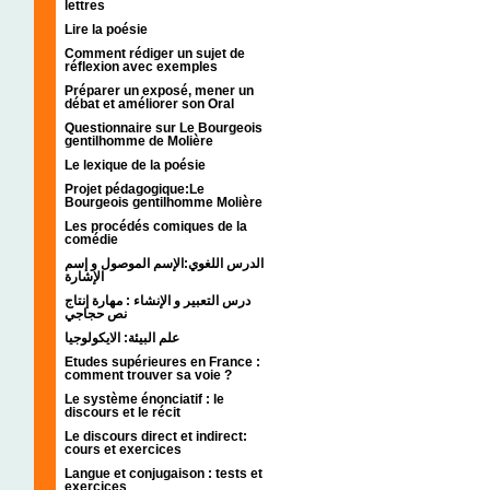
lettres
Lire la poésie
Comment rédiger un sujet de
réflexion avec exemples
Préparer un exposé, mener un
débat et améliorer son Oral
Questionnaire sur Le Bourgeois
gentilhomme de Molière
Le lexique de la poésie
Projet pédagogique:Le
Bourgeois gentilhomme Molière
Les procédés comiques de la
comédie
الدرس اللغوي:الإسم الموصول و إسم
الإشارة
درس التعبير و الإنشاء : مهارة إنتاج
نص حجاجي
علم البيئة: الايكولوجيا
Etudes supérieures en France :
comment trouver sa voie ?
Le système énonciatif : le
discours et le récit
Le discours direct et indirect:
cours et exercices
Langue et conjugaison : tests et
exercices