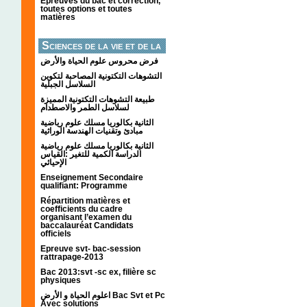
Épreuves du bac et correction,
toutes options et toutes
matières
Sciences de la vie et de la
terre
فرض محروس علوم الحياة والأرض
التشوهات التكتونیة المصاحبة لتكوین
السلاسل الجبلیة
طبيعة التشوهات التكتونية المميزة
لسلاسل الطمر والاصطدام
الثانية بكالوريا مسلك علوم رياضية
مبادئ وتقنيات الهندسة الوراثية
الثانية بكالوريا مسلك علوم رياضية
الدراسة الكمية للتغير :القياس
الإحيائي
Enseignement Secondaire
qualifiant: Programme
Répartition matières et
coefficients du cadre
organisant l’examen du
baccalauréat Candidats
officiels
Epreuve svt- bac-session
rattrapage-2013
Bac 2013:svt -sc ex, filière sc
physiques
اعلوم الحياة و الأرض Bac Svt et Pc
Avec solutions