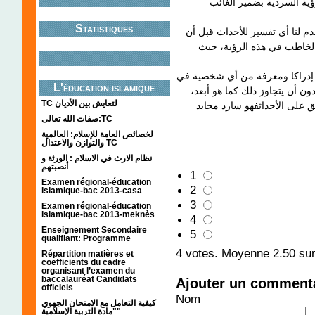
Statistiques
م لنا أي تفسير للأحداث قبل أن
الخاطب في هذه الرؤية، حيث
ل إدراكا ومعرفة من أي شخصية في
L'éducation islamique
ون أن يتجاوز ذلك كما هو أبعد
TC لتعايش بين الأديان
صفات الله تعالى:TC
لخصائص العامة للإسلام: العالمية
والتوازن والاعتدال TC
نظام الارث في الاسلام : الورثة و
أنصبتهم
1
Examen régional-éducation
2
islamique-bac 2013-casa
3
Examen régional-éducation
islamique-bac 2013-meknès
4
Enseignement Secondaire
5
qualifiant: Programme
4
votes. Moyenne
2.50
sur
Répartition matières et
coefficients du cadre
organisant l’examen du
baccalauréat Candidats
Ajouter un comment
officiels
Nom
كيفية التعامل مع الامتحان الجهوي
"مادة التربية الإسلامية"