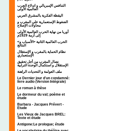
التنافس الإمبريالي و اندلاع الحرب
العالمية الأولى
اليقظة الفكرية بالمشرق العربي
الضغوط الإستعمارية على المغرب و
محاولات الإصلاح
أوربا من نهاية الحرب العالمية الأولى
إلى أزمة 1929م
<الحرب العالمية الثانية <الأسباب و
النتائج
نظام الحماية بالمغرب و الإستغلال
الإستعماري
نضال المغرب من أجل تحقيق
الإستقلال و استكمال الوحدة الترابية
ملف العولمة و التحديات الراهنة
Le Dernier jour d'un condamné:
livre audio (Version Intégrale)
Le roman à thèse
Le dormeur du val; poème et
étude
Barbara - Jacques Prévert -
Etude
Les Vieux de Jacques BREL:
Texte et étude
Antigone:Le prologue; étude
Le vocabulaire du théâtre avec