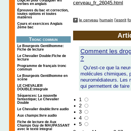
Logiciel pour conjuguer les
cerveau_fr_26045.html
verbes en anglais
Épreuves du bac et correction,
toutes options et toutes
matières
le cerveau
humain
l’esprit
f
Cours et exercices Anglais
2ème bac
Arti
Tronc commun
Le Bourgeois Gentilhomme:
Fiche de lecture
Comment les drog
Le Chevalier Double:Fiche de
?
lecture
Programme de français tronc
Qu’est-ce que la neuro
commun
molécules chimiques, p
Le Bourgeois Gentilhomme en
neuromédiateurs. Les 
scène
qui permettent de fair
LE CHEVALIER
DOUBLE:integrale
Séquences: La nouvelle
1
fantastique; Le Chevalier
Double
2
Le Chevalier double:livre audio
3
Aux champs:livre audio
4
Fiche de lecture de Aux
5
Champs Guy de MAUPASSANT
avec le texte integral