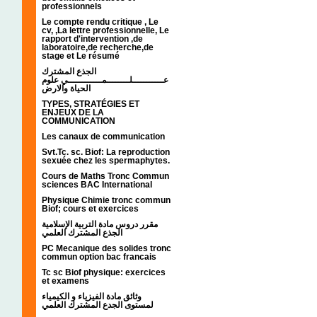
professionnels
Le compte rendu critique , Le
cv, ,La lettre professionnelle, Le
rapport d'intervention ,de
laboratoire,de recherche,de
stage et Le résumé
الجذع المشترك
عـــــــــــلــــــــمــــــــــــي علوم
الحياة والارض
TYPES, STRATÉGIES ET
ENJEUX DE LA
COMMUNICATION
Les canaux de communication
Svt.Tc. sc. Biof: La reproduction
sexuée chez les spermaphytes.
Cours de Maths Tronc Commun
sciences BAC International
Physique Chimie tronc commun
Biof; cours et exercices
مقرر دروس مادة التربية الإسلامية
الجذع المشترك العلمي
PC Mecanique des solides tronc
commun option bac francais
Tc sc Biof physique: exercices
et examens
وثائق مادة الفيزياء و الكيمياء
لمستوى الجدع المشترك العلمي