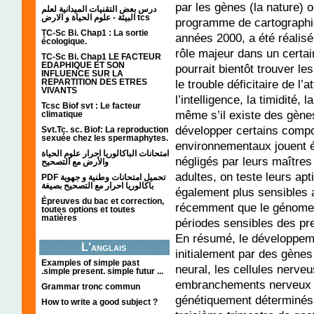
par les gènes (la nature) o
درس بعض التقنيات الميدانية لعلم
البيئة - علوم الحياة و الارض tcs
programme de cartographie
TC-Sc Bi. Chap1 : La sortie
années 2000, a été réalisé
écologique.
rôle majeur dans un certa
TC-Sc Bi. Chap1 LE FACTEUR
EDAPHIQUE ET SON
pourrait bientôt trouver 
INFLUENCE SUR LA
REPARTITION DES ETRES
le trouble déficitaire de l’
VIVANTS
l’intelligence, la timidité,
Tcsc Biof svt : Le facteur
même s’il existe des gène
climatique
développer certains compo
Svt.Tc. sc. Biof: La reproduction
sexuée chez les spermaphytes.
environnementaux jouent é
امتحانات الباكالوريا احرار علوم الحياة
négligés par leurs maîtres 
والأرض مع التصحيح
adultes, on teste leurs ap
PDF تحميل امتحانات وطنية و جهوية
باكالوريا احرار مع التصحيح بصيغة
également plus sensibles 
Épreuves du bac et correction,
récemment que le génome 
toutes options et toutes
matières
périodes sensibles des p
En résumé, le développem
L'anglais
initialement par des gènes
Examples of simple past
neural, les cellules nerveu
.simple present. simple futur ...
embranchements nerveux e
Grammar tronc commun
génétiquement déterminés 
How to write a good subject ?