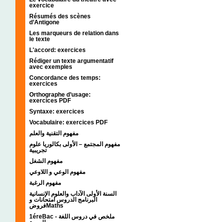
exercice
Résumés des scènes
d’Antigone
Les marqueurs de relation dans
le texte
L'accord: exercices
Rédiger un texte argumentatif
avec exemples
Concordance des temps:
exercices
Orthographe d’usage:
exercices PDF
Syntaxe: exercices
Vocabulaire: exercices PDF
مفهوم التقنية والعلم
مفهوم المجتمع – الأولى بكالوريا علوم
تجريبية
مفهوم الشغل
مفهوم الوعي و اللاوعي
مفهوم الرغبة
السنة الأولى الآداب والعلوم الإنسانية
البرنامج الدروس امتحانات و
فروضMaths
1éreBac - ملخص في دروس اللغة