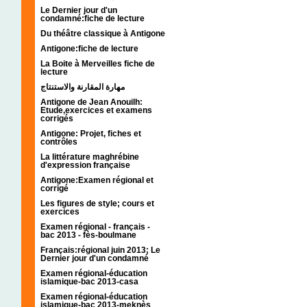
Le Dernier jour d'un
condamné:fiche de lecture
Du théâtre classique à Antigone
Antigone:fiche de lecture
La Boite à Merveilles fiche de
lecture
مهارة المقارنة والاستنتاج
Antigone de Jean Anouilh:
Etude,exercices et examens
corrigés
Antigone: Projet, fiches et
contrôles
La littérature maghrébine
d'expression française
Antigone:Examen régional et
corrigé
Les figures de style; cours et
exercices
Examen régional - français -
bac 2013 - fès-boulmane
Français:régional juin 2013; Le
Dernier jour d'un condamné
Examen régional-éducation
islamique-bac 2013-casa
Examen régional-éducation
islamique-bac 2013-meknès