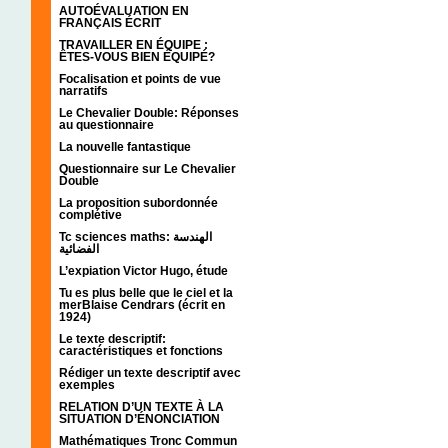
AUTOÉVALUATION EN
FRANÇAIS ÉCRIT
TRAVAILLER EN ÉQUIPE :
ÊTES-VOUS BIEN ÉQUIPÉ?
Focalisation et points de vue
narratifs
Le Chevalier Double: Réponses
au questionnaire
La nouvelle fantastique
Questionnaire sur Le Chevalier
Double
La proposition subordonnée
complétive
Tc sciences maths: الهندسة
الفضائية
L’expiation Victor Hugo, étude
Tu es plus belle que le ciel et la
merBlaise Cendrars (écrit en
1924)
Le texte descriptif:
caractéristiques et fonctions
Rédiger un texte descriptif avec
exemples
RELATION D’UN TEXTE À LA
SITUATION D’ÉNONCIATION
Mathématiques Tronc Commun