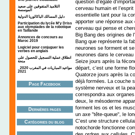
question d’égale d’import
التلاميذ المتفوقين على صعيد
cerveau humain et l’esprit
الموسسة
essentielle tant pour la c
دليل المسالك الباكالوريا الدولية
apporter une réponse aux d
Participation du lycée M'y Driss
aux olympiades de la robotique
cerveau qui pense et cher
en Taillande
Big Bang des origines de l
Annonces de concours au
Bang que représente la fab
Maroc 2019
neurones se forment et se 
Logiciel pour conjuguer les
verbes en anglais
neurones dans le cerveau q
انطلاق عملية التسجيل للحصول على
Seize jours après la fécon
منحة
départ, c’est une forme flo
مواعيد المباريات في المغرب 2020_
2021
Quatorze jours après la co
déjà formées. La couche su
Page Facebook
système nerveux et la peau
correspondra aux organes 
deux, le mésoderme appara
forment les os et les mus
Dernières pages
un axe "tête-queue", le lon
C’est une structure cellula
Catégories du blog
notochorde fonctionne com
des ordres aux cellules. C