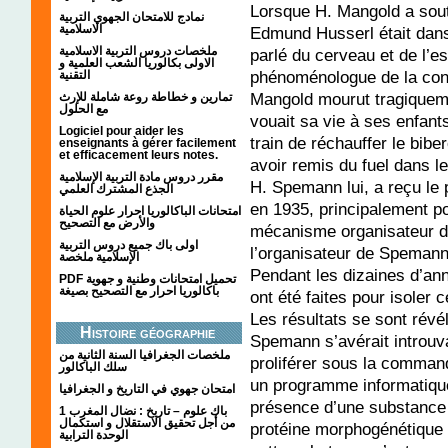
Lorsque H. Mangold a sout
نمادج للامتحان الجهوي التربية
الاسلامية
Edmund Husserl était dans 
ملخصات دروس التربية الاسلامية
parlé du cerveau et de l’es
الاولى بكالوريا الشعب العلمية و
phénoménologue de la cons
التقنية
Mangold mourut tragiqueme
تمارين و خطاطة روعة شاملة للإرث
مع الحلول
vouait sa vie à ses enfants 
Logiciel pour aider les
train de réchauffer le bib
enseignants à gérer facilement
et efficacement leurs notes.
avoir remis du fuel dans le
مقرر دروس مادة التربية الإسلامية
H. Spemann lui, a reçu le 
الجذع المشترك العلمي
en 1935, principalement po
امتحانات الباكالوريا احرار علوم الحياة
والأرض مع التصحيح
mécanisme organisateur d
اولى باك جميع دروس التربية
l’organisateur de Spemann
الإسلامية ملخصة
Pendant les dizaines d’an
PDF تحميل امتحانات وطنية و جهوية
باكالوريا احرار مع التصحيح بصيغة
ont été faites pour isoler 
Les résultats se sont révé
Histoire géographie
Spemann s’avérait introuv
ملخصات الجغرافيا السنة الثانية من
proliférer sous la comman
سلك الباكالور
un programme informatique
امتحان جهوي في التاريخ و الجغرافيا
présence d’une substance q
1 باك علوم – تاريخ : نضال المغرب
من أجل تحقيق الاستقلال و استكمال
protéine morphogénétique 
الوحدة الترابية