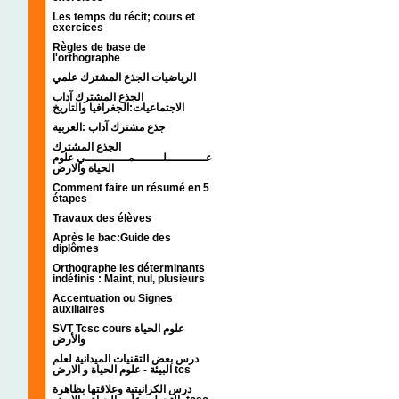
Les temps du récit; cours et
exercices
Règles de base de
l'orthographe
الرياضيات الجذع المشترك علمي
الجذع المشترك آداب
الاجتماعيات:الجغرافيا والتاريخ
جذع مشترك آداب :العربية
الجذع المشترك
عـــــــــــلــــــــمــــــــــــي علوم
الحياة والارض
Comment faire un résumé en 5
étapes
Travaux des élèves
Après le bac:Guide des
diplômes
Orthographe les déterminants
indéfinis : Maint, nul, plusieurs
Accentuation ou Signes
auxiliaires
SVT Tcsc cours علوم الحياة
والأرض
درس بعض التقنيات الميدانية لعلم
البيئة - علوم الحياة و الارض tcs
درس الكرانيتية وعلاقتها بظاهرة