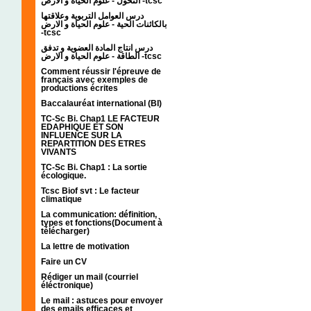
التحول - علوم الحياة و الارض -tcsc
درس العوامل التربوية وعلاقتها
بالكائنات الحية - علوم الحياة و الارض
-tcsc
درس انتاج المادة العضوية و تدفق
الطاقة - علوم الحياة و الارض -tcsc
Comment réussir l'épreuve de
français avec exemples de
productions écrites
Baccalauréat international (BI)
TC-Sc Bi. Chap1 LE FACTEUR
EDAPHIQUE ET SON
INFLUENCE SUR LA
REPARTITION DES ETRES
VIVANTS
TC-Sc Bi. Chap1 : La sortie
écologique.
Tcsc Biof svt : Le facteur
climatique
La communication: définition,
types et fonctions(Document à
télécharger)
La lettre de motivation
Faire un CV
Rédiger un mail (courriel
éléctronique)
Le mail : astuces pour envoyer
des emails efficaces et