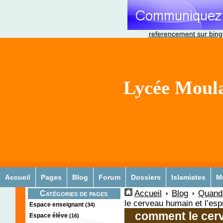
referencement sur bing
Lycée Moula
Accueil
Pages
Blog
Forum
Dossiers
Islamiates
M
Accueil
Blog
Quand 
Catégories de pages
le cerveau humain et l’esp
Espace enseignant
(34)
comment le cerv
Espace éléve
(16)