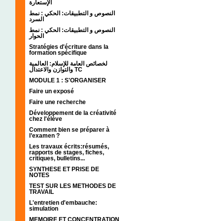
الإستعارة
النصوص و التطبيقات: الحكي : نمط
السرد
النصوص و التطبيقات: الحكي : نمط
الحوار
Stratégies d'écriture dans la
formation spécifique
لخصائص العامة للإسلام: العالمية
والتوازن والاعتدال TC
MODULE 1 : S'ORGANISER
Faire un exposé
Faire une recherche
Développement de la créativité
chez l'élève
Comment bien se préparer à
l’examen ?
Les travaux écrits:résumés,
rapports de stages, fiches,
critiques, bulletins...
SYNTHESE ET PRISE DE
NOTES
TEST SUR LES METHODES DE
TRAVAIL
L'entretien d'embauche:
simulation
MEMOIRE ET CONCENTRATION