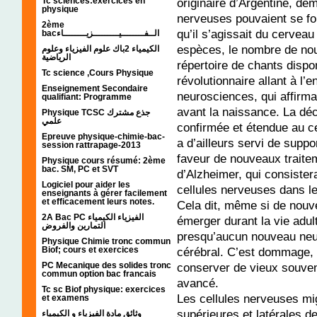
originaire d’Argentine, dé
Tc sciences:exercices en
physique
nerveuses pouvaient se for
2ème
qu’il s’agissait du cervea
bacالــفــــــــيـــــــــزيــــــــاء
espèces, le nombre de nouv
الكيمياء 2باك علوم الفيزياء وعلوم
الرياضية
répertoire de chants dispo
Tc science ,Cours Physique
révolutionnaire allant à l
Enseignement Secondaire
neurosciences, qui affirma
qualifiant: Programme
avant la naissance. La dé
Physique TCSC جذع مشترك
علمي
confirmée et étendue au c
Epreuve physique-chimie-bac-
a d’ailleurs servi de supp
session rattrapage-2013
faveur de nouveaux traite
Physique cours résumé: 2ème
bac. SM, PC et SVT
d’Alzheimer, qui consistera
Logiciel pour aider les
cellules nerveuses dans 
enseignants à gérer facilement
et efficacement leurs notes.
Cela dit, même si de nouv
2A Bac PC الفيزياء الكيمياء
émerger durant la vie adul
التمارين والفروض
presqu’aucun nouveau neu
Physique Chimie tronc commun
cérébral. C’est dommage, 
Biof; cours et exercices
conserver de vieux souveni
PC Mecanique des solides tronc
commun option bac francais
avancé.
Tc sc Biof physique: exercices
Les cellules nerveuses mig
et examens
supérieures et latérales de 
وثائق مادة الفيزياء و الكيمياء