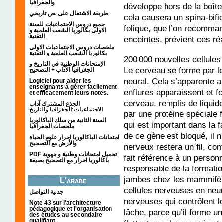
والجغرافيا
développe hors de la boîte
طريقة الاشتغال على نص تاريخي
cela causera un spina-bifi
جميع دروس الاجتماعيات للسنة
folique, que l’on recomma
الاولى بكالوريا الشعب العلمية و
التقنية
enceintes, prévient ces ré
ملخصات دروس الاجتماعيات الاولى
بكالوريا الشعب العلمية و التقنية
200 000 nouvelles cellule
الإمتحانات الوطنية في التاريخ و
Le cerveau se forme par le
الجغرافيا الآداب + التصحيح
neural. Cela s’apparente a
Logiciel pour aider les
enseignants à gérer facilement
enflures apparaissent et f
et efficacement leurs notes.
cerveau, remplis de liquid
الجذع المشترك آداب
الاجتماعيات:الجغرافيا والتاريخ
par une protéine spéciale
السنة الثانية من سلك الباكالوريا
qui est important dans la fa
ملخصات الجغرافيا
de ce gène est bloqué, il 
امتحانات الباكالوريا احرار علوم الحياة
والأرض مع التصحيح
nerveux restera un fil, c
PDF تحميل امتحانات وطنية و جهوية
fait référence à un person
باكالوريا احرار مع التصحيح بصيغة
responsable de la formatio
jambes chez les mammifères
L'arabe
cellules nerveuses en neur
جدلية التواصل
nerveuses qui contrôlent l
Note 43 sur l'architecture
pédagogique et l'organisation
lâche, parce qu’il forme 
des études au secondaire
qualifiant.