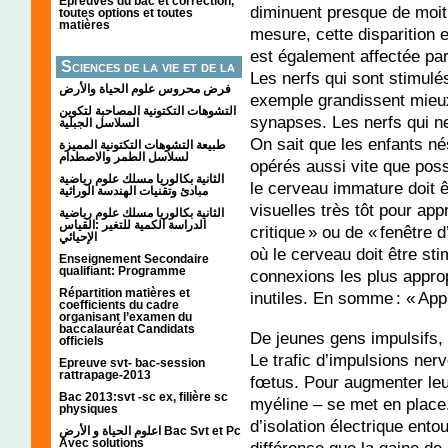
Épreuves du bac et correction,
diminuent presque de moit
toutes options et toutes
matières
mesure, cette disparition 
est également affectée par
Sciences de la vie et de la
Les nerfs qui sont stimulé
terre
فرض محروس علوم الحياة والأرض
exemple grandissent mieux
التشوهات التكتونیة المصاحبة لتكوین
synapses. Les nerfs qui ne
السلاسل الجبلیة
On sait que les enfants né
طبيعة التشوهات التكتونية المميزة
لسلاسل الطمر والاصطدام
opérés aussi vite que pos
الثانية بكالوريا مسلك علوم رياضية
le cerveau immature doit 
مبادئ وتقنيات الهندسة الوراثية
visuelles très tôt pour app
الثانية بكالوريا مسلك علوم رياضية
الدراسة الكمية للتغير :القياس
critique » ou de « fenêtre
الإحيائي
où le cerveau doit être sti
Enseignement Secondaire
qualifiant: Programme
connexions les plus appropr
Répartition matières et
inutiles. En somme : « Appr
coefficients du cadre
organisant l’examen du
baccalauréat Candidats
De jeunes gens impulsifs, 
officiels
Le trafic d’impulsions ner
Epreuve svt- bac-session
rattrapage-2013
fœtus. Pour augmenter leur
Bac 2013:svt -sc ex, filière sc
myéline – se met en place
physiques
d’isolation électrique ento
اعلوم الحياة و الأرض Bac Svt et Pc
Avec solutions