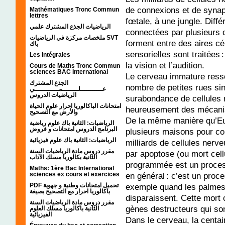
de connexions et de synaps
Mathématiques Tronc Commun
lettres
fœtale, à une jungle. Diff
الرياضيات الجذع المشترك علمي
connectées par plusieurs
ملخصات مركزة في الرياضيات SVT
forment entre des aires c
باك
sensorielles sont traitées 
Les Intégrales
la vision et l’audition.
Cours de Maths Tronc Commun
sciences BAC International
Le cerveau immature ress
الجذع المشترك
nombre de petites rues sin
عـــــــــــلــــــــمــــــــــــي
الرياضيات الدروس
surabondance de cellules 
امتحانات الباكالوريا احرار علوم الحياة
heureusement des mécanism
والأرض مع التصحيح
De la même manière qu’E
الرياضيات: الثانية باك علوم رياضية
البرنامج الدروس امتحانات و فروض
plusieurs maisons pour co
الرياضيات: الثانية باك علوم فيزيائية
milliards de cellules nerv
مقرر دروس مادة الرياضيات السنة
par apoptose (ou mort cellu
الثانية بكالوريا مسلك الآداب
programmée est un proces
Maths: 1ère Bac International
en général : c’est un proc
sciences ex cours et exercices
exemple quand les palmes e
PDF تحميل امتحانات وطنية و جهوية
باكالوريا احرار مع التصحيح بصيغة
disparaissent. Cette mort c
مقرر دروس مادة الرياضيات السنة
gènes destructeurs qui so
الثانية باكالوريا مسلك العلوم
الفيزيائية
Dans le cerveau, la centai