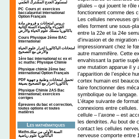
لمستوى الجدع المشترك العلمي
gliales – qui jouent le rôl
PC Cours et exercices
fonctionnent comme des c
baccalauréat international
Option Français
Les cellules nerveuses gr
دروس امتحانات و فروض مادة
elles forment une sous-pla
الفيزياء والكيمياء السنة الثانية
باكالوريا مسلك علوم الحياة والأرض
entre la 22e et la 24e se
Cours Physique 2ème BAC
d’invasion et de migration
International
impressionnant chez le fœ
امتحانات الباكالوريا احرار علوم الحياة
والأرض مع التصحيح
autre mammifère. Cette ex
1ère bac international sc ex et
envahissant la partie supé
sc maths: Physique Chimie
une mutation apparue il y 
Physique chimie 2ème bac
l’apparition de l’espèce h
international Option Français
cortex humain est beaucou
PDF تحميل امتحانات وطنية و جهوية
باكالوريا احرار مع التصحيح بصيغة
faire fonctionner des mé
Physique Chimie 2AS Bac
symbolique ou le langage.
International; exercices
corriges
L’étape suivante de forma
Épreuves du bac et correction,
connexions entre cellules
toutes options et toutes
matières
cellule – l’axone – est ac
les dendrites. Au bout de
Les mathématiques
contact les cellules nerve
Mathsالسنة الأولى من سلك
nerveuse comporte entre 1
الباكالوريا علوم رياضية