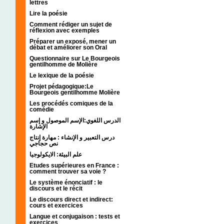
lettres
Lire la poésie
Comment rédiger un sujet de
réflexion avec exemples
Préparer un exposé, mener un
débat et améliorer son Oral
Questionnaire sur Le Bourgeois
gentilhomme de Molière
Le lexique de la poésie
Projet pédagogique:Le
Bourgeois gentilhomme Molière
Les procédés comiques de la
comédie
الدرس اللغوي:الإسم الموصول و إسم
الإشارة
درس التعبير و الإنشاء : مهارة إنتاج
نص حجاجي
علم البيئة: الايكولوجيا
Etudes supérieures en France :
comment trouver sa voie ?
Le système énonciatif : le
discours et le récit
Le discours direct et indirect:
cours et exercices
Langue et conjugaison : tests et
exercices