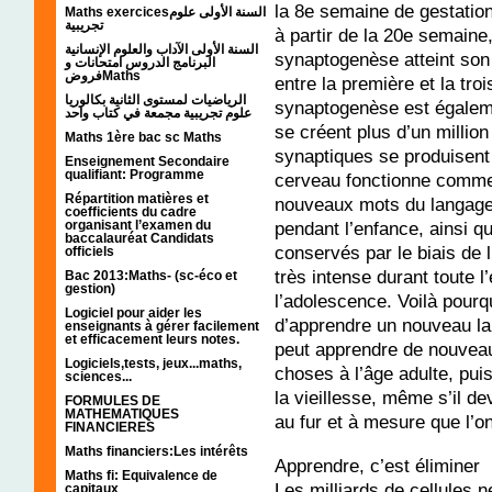
la 8e semaine de gestatio
Maths exercicesالسنة الأولى علوم
تجريبية
à partir de la 20e semaine
السنة الأولى الآداب والعلوم الإنسانية
synaptogenèse atteint son
البرنامج الدروس امتحانات و
فروضMaths
entre la première et la tro
الرياضيات لمستوى الثانية بكالوريا
synaptogenèse est égalem
علوم تجريبية مجمعة في كتاب واحد
se créent plus d’un milli
Maths 1ère bac sc Maths
synaptiques se produisent
Enseignement Secondaire
qualifiant: Programme
cerveau fonctionne comme 
Répartition matières et
nouveaux mots du langage 
coefficients du cadre
pendant l’enfance, ainsi q
organisant l’examen du
baccalauréat Candidats
conservés par le biais de
officiels
très intense durant toute 
Bac 2013:Maths- (sc-éco et
gestion)
l’adolescence. Voilà pourquo
Logiciel pour aider les
d’apprendre un nouveau la
enseignants à gérer facilement
et efficacement leurs notes.
peut apprendre de nouvea
Logiciels,tests, jeux...maths,
choses à l’âge adulte, pu
sciences...
la vieillesse, même s’il de
FORMULES DE
MATHEMATIQUES
au fur et à mesure que l’o
FINANCIERES
Maths financiers:Les intérêts
Apprendre, c’est éliminer
Maths fi: Equivalence de
Les milliards de cellules n
capitaux