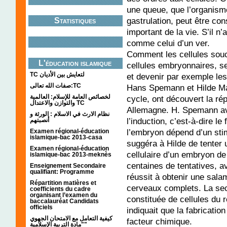
une queue, que l’organism
gastrulation, peut être c
Statistiques
important de la vie. S’il n’
comme celui d’un ver.
Comment les cellules souc
L'éducation islamique
cellules embryonnaires, se
TC لتعايش بين الأديان
et devenir par exemple les
صفات الله تعالى:TC
Hans Spemann et Hilde Ma
لخصائص العامة للإسلام: العالمية
cycle, ont découvert la ré
والتوازن والاعتدال TC
Allemagne. H. Spemann av
نظام الارث في الاسلام : الورثة و
l’induction, c’est-à-dire le 
أنصبتهم
l’embryon dépend d’un stim
Examen régional-éducation
islamique-bac 2013-casa
suggéra à Hilde de tenter 
Examen régional-éducation
cellulaire d’un embryon d
islamique-bac 2013-meknès
centaines de tentatives, a
Enseignement Secondaire
qualifiant: Programme
réussit à obtenir une sal
Répartition matières et
cerveaux complets. La sec
coefficients du cadre
organisant l’examen du
constituée de cellules du 
baccalauréat Candidats
officiels
indiquait que la fabricati
كيفية التعامل مع الامتحان الجهوي
facteur chimique.
"مادة التربية الإسلامية"