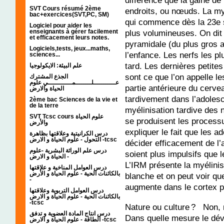
différence que la gaine de
SVT Cours résumé 2ème
endroits, ou nœuds. La my
bac+exercices(SVT,PC, SM)
qui commence dès la 23e 
Logiciel pour aider les
enseignants à gérer facilement
plus volumineuses. On dit 
et efficacement leurs notes.
pyramidale (du plus gros a
Logiciels,tests, jeux...maths,
l’enfance. Les nerfs les p
sciences...
tard. Les dernières petite
علم البيئة: الايكولوجيا
sont ce que l’on appelle le
الجذع المشترك
عـــــــــــلــــــــمــــــــــــي علوم
partie antérieure du cerve
الحياة والارض
tardivement dans l’adolesc
2ème bac Sciences de la vie et
de la terre
myélinisation tardive des n
SVT Tcsc cours علوم الحياة
se produisent les process
والأرض
expliquer le fait que les a
درس الكرانيتية وعلاقتها بظاهرة
التحول - علوم الحياة و الارض -tcsc
décider efficacement de l’
درس علم الوراثة البشرية -علوم
soient plus impulsifs que l
الحياة و الارض -
L’IRM présente la myélinis
درس العوامل المناخية و علاقتها
بالكائنات الحية - علوم الحياة و الأرض
blanche et on peut voir qu
-
augmente dans le cortex p
درس العوامل التربوية وعلاقتها
بالكائنات الحية - علوم الحياة و الارض
-tcsc
Nature ou culture ? Non, n
درس انتاج المادة العضوية و تدفق
Dans quelle mesure le dév
الطاقة - علوم الحياة و الارض -tcsc