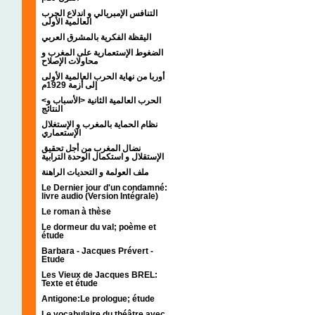
التنافس الإمبريالي و اندلاع الحرب
العالمية الأولى
اليقظة الفكرية بالمشرق العربي
الضغوط الإستعمارية على المغرب و
محاولات الإصلاح
أوربا من نهاية الحرب العالمية الأولى
إلى أزمة 1929م
<الحرب العالمية الثانية <الأسباب و
النتائج
نظام الحماية بالمغرب و الإستغلال
الإستعماري
نضال المغرب من أجل تحقيق
الإستقلال و استكمال الوحدة الترابية
ملف العولمة و التحديات الراهنة
Le Dernier jour d'un condamné:
livre audio (Version Intégrale)
Le roman à thèse
Le dormeur du val; poème et
étude
Barbara - Jacques Prévert -
Etude
Les Vieux de Jacques BREL:
Texte et étude
Antigone:Le prologue; étude
Le vocabulaire du théâtre avec