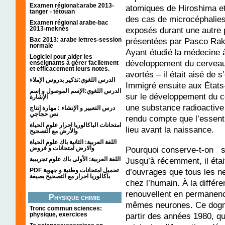
Examen régional:arabe 2013-
atomiques de Hiroshima e
tanger - tétouan
des cas de microcéphalies, 
Examen régional arabe-bac
exposés durant une autre 
2013-meknès
présentées par Pasco Rak
Bac 2013: arabe lettres-session
normale
Ayant étudié la médecine à 
Logiciel pour aider les
développement du cerveau 
enseignants à gérer facilement
et efficacement leurs notes.
avortés – il était aisé de
الدرس اللغوي:تذكير بدروس الإملاء
Immigré ensuite aux États
الدرس اللغوي:الإسم الموصول و إسم
sur le développement du c
الإشارة
une substance radioactive 
درس التعبير و الإنشاء : مهارة إنتاج
نص حجاجي
rendu compte que l’essenti
امتحانات الباكالوريا احرار علوم الحياة
lieu avant la naissance.
والأرض مع التصحيح
اللغة العربية: الثانية باك علوم الحياة
Pourquoi conserve-t-on sa
والارض امتحانات و فروض
Jusqu’à récemment, il éta
اللغة العربية: الأولى باك علوم تجريبية
d’ouvrages que tous les n
PDF تحميل امتحانات وطنية و جهوية
باكالوريا احرار مع التصحيح بصيغة
chez l’humain. À la différe
renouvellent en permanence
Physique chimie
mêmes neurones. Ce dogme
Tronc commun sciences:
partir des années 1980, 
physique, exercices