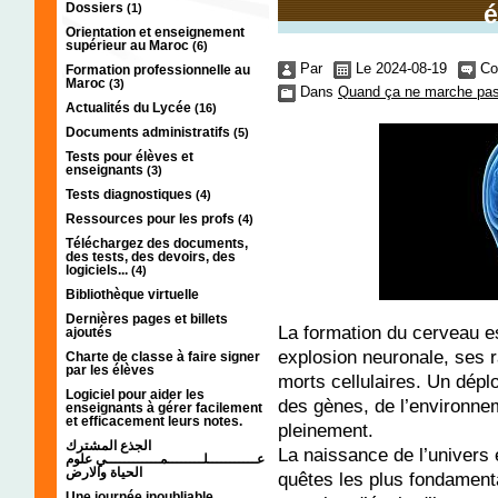
Dossiers
é
(1)
Orientation et enseignement
supérieur au Maroc
(6)
Par
Le 2024-08-19
Co
Formation professionnelle au
Maroc
(3)
Dans
Quand ça ne marche pas 
Actualités du Lycée
(16)
Documents administratifs
(5)
Tests pour élèves et
enseignants
(3)
Tests diagnostiques
(4)
Ressources pour les profs
(4)
Téléchargez des documents,
des tests, des devoirs, des
logiciels...
(4)
Bibliothèque virtuelle
Dernières pages et billets
La formation du cerveau es
ajoutés
explosion neuronale, ses r
Charte de classe à faire signer
par les élèves
morts cellulaires. Un déplo
Logiciel pour aider les
des gènes, de l’environnem
enseignants à gérer facilement
et efficacement leurs notes.
pleinement.
الجذع المشترك
La naissance de l’univers 
عـــــــــــلــــــــمــــــــــــي علوم
الحياة والارض
quêtes les plus fondamenta
Une journée inoubliable