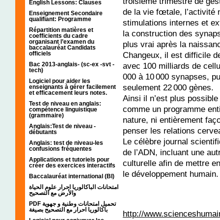
troisième trimestre de gest
English Lessons: Clauses
de la vie fœtale, l’activit
Enseignement Secondaire
qualifiant: Programme
stimulations internes et e
Répartition matières et
la construction des synaps
coefficients du cadre
organisant l’examen du
plus vrai après la naissa
baccalauréat Candidats
officiels
Changeux, il est difficile 
Bac 2013-anglais- (sc-ex -svt -
avec 100 milliards de cel
tech)
000 à 10 000 synapses, pui
Logiciel pour aider les
seulement 22 000 gènes.
enseignants à gérer facilement
et efficacement leurs notes.
Ainsi il n’est plus possib
Test de niveau en anglais:
comme un programme entiè
compétence linguistique
(grammaire)
nature, ni entièrement faço
Anglais:Test de niveau -
penser les relations cerve
débutants
Le célèbre journal scienti
Anglais: test de niveau-les
confusions fréquentes
de l’ADN, incluant une autr
Applications et tutoriels pour
culturelle afin de mettre 
créer des exercices interactifs
le développement humain.
Baccalauréat international (BI)
امتحانات الباكالوريا احرار علوم الحياة
والأرض مع التصحيح
PDF تحميل امتحانات وطنية و جهوية
باكالوريا احرار مع التصحيح بصيغة
http://www.scienceshumain