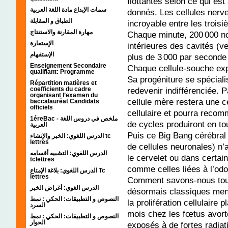
flottantes selon ce qui e
سمات الإبداع مادة اللغة العربية
donnés. Les cellules nerve
الطباق و المقابلة
incroyable entre les trois
مهارة المقارنة والاستنتاج
Chaque minute, 200 000 n
الإستعارة
intérieures des cavités (ve
الإستفهام
plus de 3 000 par seconde 
Enseignement Secondaire
Chaque cellule-souche expu
qualifiant: Programme
Sa progéniture se spéciali
Répartition matières et
redevenir indifférenciée. P
coefficients du cadre
organisant l’examen du
cellule mère restera une c
baccalauréat Candidats
officiels
cellulaire et pourra reco
1éreBac - ملخص في دروس اللغة
de cycles produiront en to
العربية
Puis ce Big Bang cérébral
الدرس اللغوي: الخبر والإنشاء tc
lettres
de cellules neuronales) n’
الدرس اللغوي: التشبيه أقسامه
le cervelet ou dans certai
tclettres
comme celles liées à l’odo
الدرس اللغوي: بلاغة الإمتاع Tc
lettres
Comment savons-nous tout
الدرس الغوي: أغراض الخبر
désormais classiques mené
النصوص و التطبيقات: الحكي : نمط
la prolifération cellulaire
السرد
mois chez les fœtus avort
النصوص و التطبيقات: الحكي : نمط
الحوار
exposés à de fortes radia