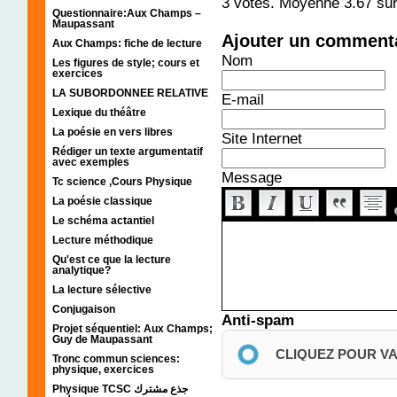
3
votes. Moyenne
3.67
sur
Questionnaire:Aux Champs –
Maupassant
Ajouter un comment
Aux Champs: fiche de lecture
Nom
Les figures de style; cours et
exercices
LA SUBORDONNEE RELATIVE
E-mail
Lexique du théâtre
La poésie en vers libres
Site Internet
Rédiger un texte argumentatif
avec exemples
Message
Tc science ,Cours Physique
La poésie classique
Le schéma actantiel
Lecture méthodique
Qu'est ce que la lecture
analytique?
La lecture sélective
Conjugaison
Anti-spam
Projet séquentiel: Aux Champs;
Guy de Maupassant
CLIQUEZ POUR V
Tronc commun sciences:
physique, exercices
Physique TCSC جذع مشترك