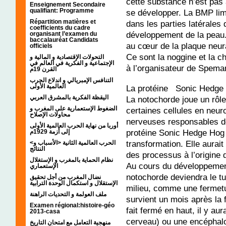
cette substance n’est pas
Enseignement Secondaire
qualifiant: Programme
se développer. La BMP limi
Répartition matières et
dans les parties latérales 
coefficients du cadre
développement de la peau.
organisant l’examen du
baccalauréat Candidats
au cœur de la plaque neura
officiels
Ce sont la noggine et la c
التحولات الإقتصادية و المالية و
الإجتماعية و الفكرية في العالم في
à l’organisateur de Spema
القرن 19م
التنافس الإمبريالي و اندلاع الحرب
العالمية الأولى
La protéine Sonic Hedge
اليقظة الفكرية بالمشرق العربي
La notochorde joue un rôle
الضغوط الإستعمارية على المغرب و
certaines cellules en neur
محاولات الإصلاح
nerveuses responsables d
أوربا من نهاية الحرب العالمية الأولى
protéine Sonic Hedge Hog
إلى أزمة 1929م
transformation. Elle aurait
<الحرب العالمية الثانية <الأسباب و
النتائج
des processus à l’origine 
نظام الحماية بالمغرب و الإستغلال
Au cours du développement
الإستعماري
notochorde deviendra le tu
نضال المغرب من أجل تحقيق
الإستقلال و استكمال الوحدة الترابية
milieu, comme une fermetur
ملف العولمة و التحديات الراهنة
survient un mois après la f
Examen régional:histoire-géo
fait fermé en haut, il y a
2013-casa
cerveau) ou une encéphalo
منهجية التعامل مع امتحان التاريخ