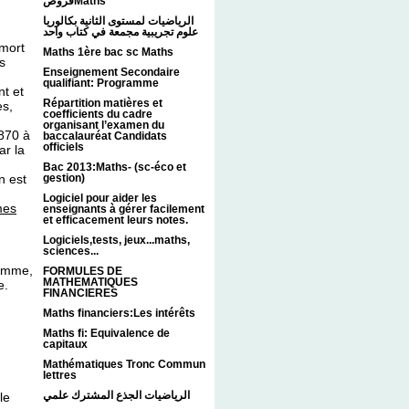
فروضMaths
الرياضيات لمستوى الثانية بكالوريا
علوم تجريبية مجمعة في كتاب واحد
 mort
Maths 1ère bac sc Maths
s
Enseignement Secondaire
qualifiant: Programme
t et
Répartition matières et
es,
coefficients du cadre
organisant l’examen du
870 à
baccalauréat Candidats
officiels
ar la
Bac 2013:Maths- (sc-éco et
n est
gestion)
Logiciel pour aider les
mes
enseignants à gérer facilement
et efficacement leurs notes.
Logiciels,tests, jeux...maths,
sciences...
homme,
FORMULES DE
MATHEMATIQUES
me.
FINANCIERES
Maths financiers:Les intérêts
Maths fi: Equivalence de
capitaux
Mathématiques Tronc Commun
lettres
الرياضيات الجذع المشترك علمي
le