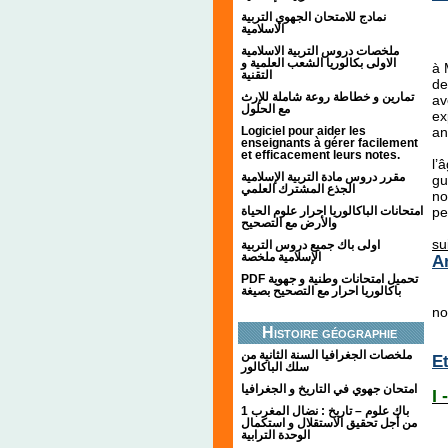
نمادج للامتحان الجهوي التربية
الاسلامية
ملخصات دروس التربية الاسلامية
الاولى بكالوريا الشعب العلمية و
à 
التقنية
de
تمارين و خطاطة روعة شاملة للإرث
av
مع الحلول
ex
an
Logiciel pour aider les
enseignants à gérer facilement
L
et efficacement leurs notes.
l’
مقرر دروس مادة التربية الإسلامية
gu
الجذع المشترك العلمي
no
pe
امتحانات الباكالوريا احرار علوم الحياة
والأرض مع التصحيح
C
su
اولى باك جميع دروس التربية
الإسلامية ملخصة
A
PDF تحميل امتحانات وطنية و جهوية
باكالوريا احرار مع التصحيح بصيغة
Ap
no
Histoire géographie
ملخصات الجغرافيا السنة الثانية من
E
سلك الباكالور
امتحان جهوي في التاريخ و الجغرافيا
I 
1 باك علوم – تاريخ : نضال المغرب
من أجل تحقيق الاستقلال و استكمال
La
الوحدة الترابية