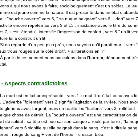
vons à qui nous avons à faire, sociologiquement c'est un soldat. Le je
mme est jeune comme la nature. Il est présenté dans un état d'aband
tal : "bouche ouverte" vers 5, " sa nuque baignant" vers 6, " dort" vers 7
activité encore répétée au vers 9 et 13 : insistance avec le titre du sonn
rs 7, il est "étendu", intensifie l'impression de confort ; vers 8 " un lit vert
ture lui a construit un lit.
 on regarde d'un peu plus près, nous voyons qu'il paraît mort : vers 
eux trous rouges sur le côté droit", + allitérations en "r".
partir de ce moment nous basculons dans l'horreur, dénouement trè
utal.
II - Aspects contradictoires
 mort est en fait omniprésente : vers 1 le mot "trou" fait écho avec le
. L'adverbe "follement" vers 2 signifie l'agitation de la rivière. Nous av
té glorieux avec l'argent, mais en réalité les "haillons" vers 3, reflètent
elque chose de détruit. La "bouche ouverte" est une caractérisation de
rt du soldat ; sa tête est nue car son casque a roulé par terre ; "la nu
ignant" vers 6 signifie qu'elle baignait dans le sang, c'est à dire le sang
herbe : rouge du sang + vert de l'herbe = cresson bleu.