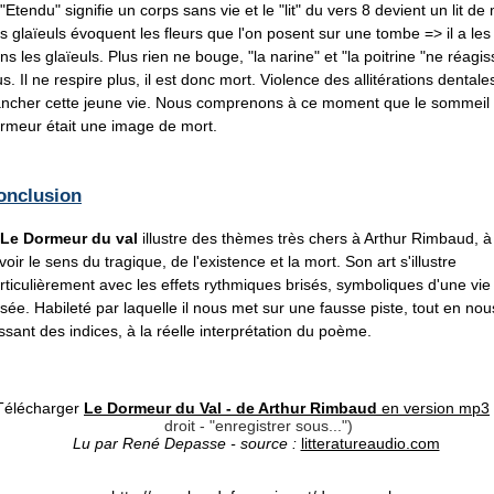
tendu" signifie un corps sans vie et le "lit" du vers 8 devient un lit de 
s glaïeuls évoquent les fleurs que l'on posent sur une tombe => il a les
ns les glaïeuls. Plus rien ne bouge, "la narine" et "la poitrine "ne réagis
us. Il ne respire plus, il est donc mort. Violence des allitérations dental
ancher cette jeune vie. Nous comprenons à ce moment que le sommeil
rmeur était une image de mort.
onclusion
Le Dormeur du val
illustre des thèmes très chers à Arthur Rimbaud, à
voir le sens du tragique, de l'existence et la mort. Son art s'illustre
rticulièrement avec les effets rythmiques brisés, symboliques d'une vie
isée. Habileté par laquelle il nous met sur une fausse piste, tout en nou
issant des indices, à la réelle interprétation du poème.
Télécharger
Le Dormeur du Val - de Arthur Rimbaud
en version mp3
droit - "enregistrer sous...")
Lu par René Depasse - source :
litteratureaudio.com