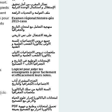
mort.
نضال المغرب من أجل تحقيق
 pieds
الإستقلال و استكمال الوحدة الترابية
sent
ملف العولمة و التحديات الراهنة
es pour
Examen régional:histoire-géo
2013-casa
 du
منهجية التعامل مع امتحان التاريخ
والجغرافيا
طريقة الاشتغال على نص تاريخي
جميع دروس الاجتماعيات للسنة
الاولى بكالوريا الشعب العلمية و
التقنية
ملخصات دروس الاجتماعيات الاولى
بكالوريا الشعب العلمية و التقنية
الإمتحانات الوطنية في التاريخ و
الجغرافيا الآداب + التصحيح
Logiciel pour aider les
s
enseignants à gérer facilement
et efficacement leurs notes.
الجذع المشترك آداب
الاجتماعيات:الجغرافيا والتاريخ
السنة الثانية من سلك الباكالوريا
(clic
ملخصات الجغرافيا
امتحانات الباكالوريا احرار علوم الحياة
والأرض مع التصحيح
PDF تحميل امتحانات وطنية و جهوية
باكالوريا احرار مع التصحيح بصيغة