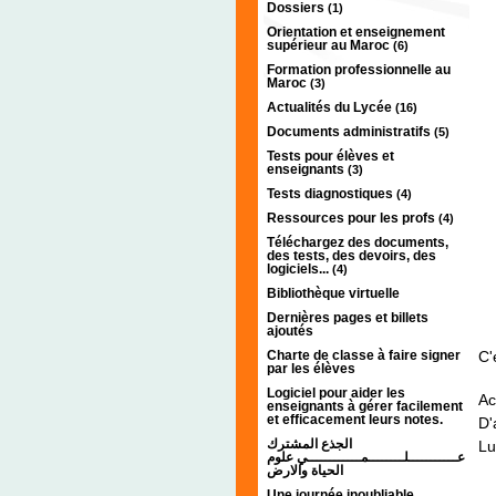
Dossiers
(1)
Orientation et enseignement
supérieur au Maroc
(6)
Formation professionnelle au
Maroc
(3)
Actualités du Lycée
(16)
Documents administratifs
(5)
Tests pour élèves et
enseignants
(3)
Tests diagnostiques
(4)
Ressources pour les profs
(4)
Téléchargez des documents,
des tests, des devoirs, des
logiciels...
(4)
Bibliothèque virtuelle
Dernières pages et billets
ajoutés
Charte de classe à faire signer
C'
par les élèves
Logiciel pour aider les
Ac
enseignants à gérer facilement
et efficacement leurs notes.
D'
الجذع المشترك
Lu
عـــــــــــلــــــــمــــــــــــي علوم
الحياة والارض
Une journée inoubliable