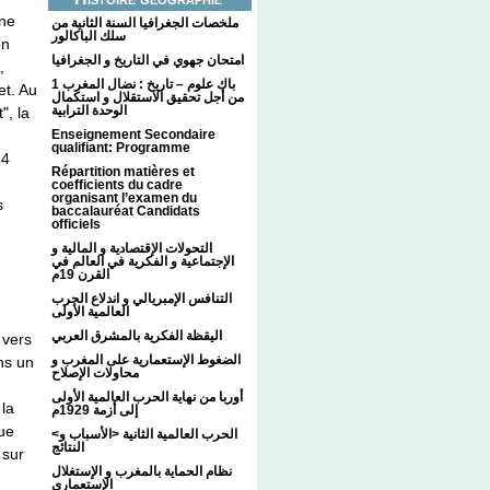
une
ملخصات الجغرافيا السنة الثانية من
سلك الباكالور
on
امتحان جهوي في التاريخ و الجغرافيا
,
1 باك علوم – تاريخ : نضال المغرب
et. Au
من أجل تحقيق الاستقلال و استكمال
الوحدة الترابية
", la
Enseignement Secondaire
qualifiant: Programme
14
Répartition matières et
coefficients du cadre
organisant l’examen du
s
baccalauréat Candidats
officiels
التحولات الإقتصادية و المالية و
الإجتماعية و الفكرية في العالم في
القرن 19م
التنافس الإمبريالي و اندلاع الحرب
العالمية الأولى
اليقظة الفكرية بالمشرق العربي
 vers
الضغوط الإستعمارية على المغرب و
ons un
محاولات الإصلاح
أوربا من نهاية الحرب العالمية الأولى
 la
إلى أزمة 1929م
que
<الحرب العالمية الثانية <الأسباب و
النتائج
 sur
نظام الحماية بالمغرب و الإستغلال
الإستعماري