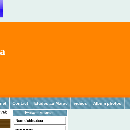
sa
 net
Contact
Etudes au Maroc
vidéos
Album photos
val;
Espace membre