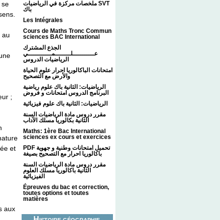
 se
ملخصات مركزة في الرياضيات SVT
باك
 sens.
Les Intégrales
Cours de Maths Tronc Commun
e au
sciences BAC International
الجذع المشترك
عـــــــــــلــــــــمــــــــــــي
 une
الرياضيات الدروس
امتحانات الباكالوريا احرار علوم الحياة
والأرض مع التصحيح
الرياضيات: الثانية باك علوم رياضية
البرنامج الدروس امتحانات و فروض
ur ;
الرياضيات: الثانية باك علوم فيزيائية
مقرر دروس مادة الرياضيات السنة
الثانية بكالوريا مسلك الآداب
n
Maths: 1ère Bac International
sciences ex cours et exercices
nature
ée et
PDF تحميل امتحانات وطنية و جهوية
باكالوريا احرار مع التصحيح بصيغة
مقرر دروس مادة الرياضيات السنة
الثانية باكالوريا مسلك العلوم
الفيزيائية
Épreuves du bac et correction,
toutes options et toutes
matières
s aux
Histoire géographie