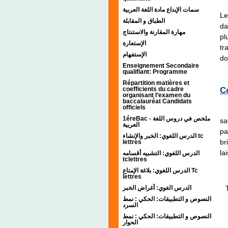
"E
سمات الإبداع مادة اللغة العربية
Le
الطباق و المقابلة
da
مهارة المقارنة والاستنتاج
pl
الإستعارة
tr
الإستفهام
do
Enseignement Secondaire
qualifiant: Programme
Répartition matières et
coefficients du cadre
C
organisant l’examen du
baccalauréat Candidats
officiels
1éreBac - ملخص في دروس اللغة
sa
العربية
pa
الدرس اللغوي: الخبر والإنشاء tc
br
lettres
la
الدرس اللغوي: التشبيه أقسامه
tclettres
الدرس اللغوي: بلاغة الإمتاع Tc
lettres
الدرس الغوي: أغراض الخبر
النصوص و التطبيقات: الحكي : نمط
السرد
النصوص و التطبيقات: الحكي : نمط
الحوار