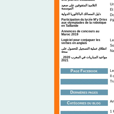
Un
التلاميذ المتفوقين على صعيد
الموسسة
Et
دليل المسالك الباكالوريا الدولية
Do
Participation du lycée M'y Driss
Pâ
aux olympiades de la robotique
en Taillande
Annonces de concours au
Maroc 2019
Le
Logiciel pour conjuguer les
verbes en anglais
So
انطلاق عملية التسجيل للحصول على
Na
منحة
مواعيد المباريات في المغرب 2020_
2021
Le
Page Facebook
Il
Tr
Dernières pages
Ar
Catégories du blog
1 