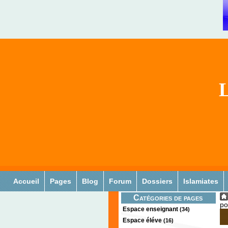
L
Accueil
Pages
Blog
Forum
Dossiers
Islamiates
Catégories de pages
po
Espace enseignant
(34)
Espace éléve
(16)