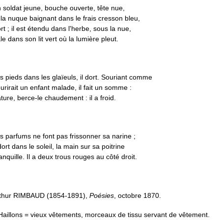
 soldat jeune, bouche ouverte, tête nue,
 la nuque baignant dans le frais cresson bleu,
rt ; il est étendu dans l'herbe, sous la nue,
le dans son lit vert où la lumière pleut.
s pieds dans les glaïeuls, il dort. Souriant comme
urirait un enfant malade, il fait un somme :
ture, berce-le chaudement : il a froid.
s parfums ne font pas frissonner sa narine ;
 dort dans le soleil, la main sur sa poitrine
anquille. Il a deux trous rouges au côté droit.
thur RIMBAUD (1854-1891),
Poésies
, octobre 1870.
Haillons = vieux vêtements, morceaux de tissu servant de vêtement.