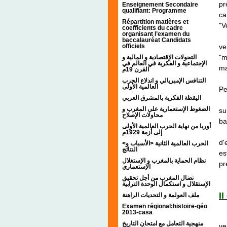
pr
Enseignement Secondaire
qualifiant: Programme
ca
Répartition matières et
"V
coefficients du cadre
organisant l’examen du
Im
baccalauréat Candidats
ve
officiels
"m
التحولات الإقتصادية و المالية و
الإجتماعية و الفكرية في العالم في
ma
القرن 19م
Na
التنافس الإمبريالي و اندلاع الحرب
العالمية الأولى
Pe
اليقظة الفكرية بالمشرق العربي
Su
الضغوط الإستعمارية على المغرب و
su
محاولات الإصلاح
ba
أوربا من نهاية الحرب العالمية الأولى
Le
إلى أزمة 1929م
d'
<الحرب العالمية الثانية <الأسباب و
النتائج
es
نظام الحماية بالمغرب و الإستغلال
pr
الإستعماري
نضال المغرب من أجل تحقيق
الإستقلال و استكمال الوحدة الترابية
I
ملف العولمة و التحديات الراهنة
Examen régional:histoire-géo
2013-casa
On
منهجية التعامل مع امتحان التاريخ
ve