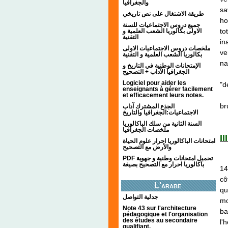
والجغرافيا
sa
طريقة الاشتغال على نص تاريخي
ho
جميع دروس الاجتماعيات للسنة
to
الاولى بكالوريا الشعب العلمية و
التقنية
in
ملخصات دروس الاجتماعيات الاولى
ve
بكالوريا الشعب العلمية و التقنية
na
الإمتحانات الوطنية في التاريخ و
الجغرافيا الآداب + التصحيح
Si
Logiciel pour aider les
"d
enseignants à gérer facilement
À 
et efficacement leurs notes.
br
الجذع المشترك آداب
الاجتماعيات:الجغرافيا والتاريخ
السنة الثانية من سلك الباكالوريا
ملخصات الجغرافيا
I
امتحانات الباكالوريا احرار علوم الحياة
والأرض مع التصحيح
La
PDF تحميل امتحانات وطنية و جهوية
باكالوريا احرار مع التصحيح بصيغة
14
cô
L'arabe
qu
جدلية التواصل
mo
Note 43 sur l'architecture
ba
pédagogique et l'organisation
des études au secondaire
l'
qualifiant.