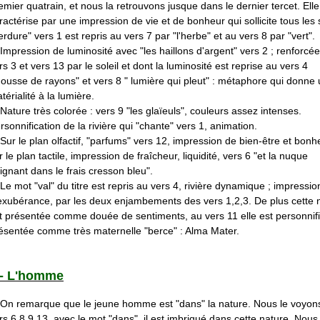
emier quatrain, et nous la retrouvons jusque dans le dernier tercet. Elle
ractérise par une impression de vie et de bonheur qui sollicite tous les
erdure" vers 1 est repris au vers 7 par "l'herbe" et au vers 8 par "vert".
pression de luminosité avec "les haillons d'argent" vers 2 ; renforcé
rs 3 et vers 13 par le soleil et dont la luminosité est reprise au vers 4
ousse de rayons" et vers 8 " lumière qui pleut" : métaphore qui donne
térialité à la lumière.
ture très colorée : vers 9 "les glaïeuls", couleurs assez intenses.
rsonnification de la rivière qui "chante" vers 1, animation.
r le plan olfactif, "parfums" vers 12, impression de bien-être et bonhe
r le plan tactile, impression de fraîcheur, liquidité, vers 6 "et la nuque
ignant dans le frais cresson bleu".
 mot "val" du titre est repris au vers 4, rivière dynamique ; impressio
exubérance, par les deux enjambements des vers 1,2,3. De plus cette 
t présentée comme douée de sentiments, au vers 11 elle est personnifi
ésentée comme très maternelle "berce" : Alma Mater.
I - L'homme
 remarque que le jeune homme est "dans" la nature. Nous le voyon
rs 6,8,9,13, avec le mot "dans", il est imbriqué dans cette nature. Nous