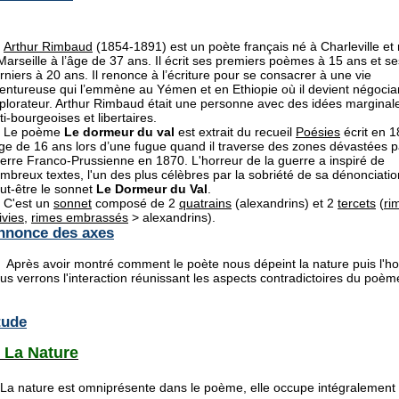
Arthur Rimbaud
(1854-1891) est un poète français né à Charleville et
Marseille à l’âge de 37 ans. Il écrit ses premiers poèmes à 15 ans et se
rniers à 20 ans. Il renonce à l’écriture pour se consacrer à une vie
entureuse qui l’emmène au Yémen et en Ethiopie où il devient négocian
plorateur. Arthur Rimbaud était une personne avec des idées marginal
ti-bourgeoises et libertaires.
e poème
Le dormeur du val
est extrait du recueil
Poésies
écrit en 1
âge de 16 ans lors d’une fugue quand il traverse des zones dévastées p
erre Franco-Prussienne en 1870. L'horreur de la guerre a inspiré de
mbreux textes, l'un des plus célèbres par la sobriété de sa dénonciatio
ut-être le sonnet
Le Dormeur du Val
.
'est un
sonnet
composé de 2
quatrains
(alexandrins) et 2
tercets
(
ri
ivies
,
rimes embrassés
> alexandrins).
nnonce des axes
rès avoir montré comment le poète nous dépeint la nature puis l'
us verrons l'interaction réunissant les aspects contradictoires du poè
tude
- La Nature
 nature est omniprésente dans le poème, elle occupe intégralement 