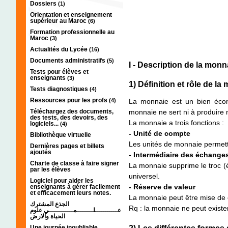
Dossiers
(1)
Orientation et enseignement
supérieur au Maroc
(6)
Formation professionnelle au
Maroc
(3)
Actualités du Lycée
(16)
Documents administratifs
(5)
I - Description de la monn
Tests pour élèves et
enseignants
(3)
1) Définition et rôle de la
Tests diagnostiques
(4)
Ressources pour les profs
(4)
La monnaie est un bien écono
Téléchargez des documents,
monnaie ne sert ni à produire
des tests, des devoirs, des
La monnaie a trois fonctions :
logiciels...
(4)
- Unité de compte
Bibliothèque virtuelle
Les unités de monnaie permette
Dernières pages et billets
ajoutés
- Intermédiaire des échange
Charte de classe à faire signer
La monnaie supprime le troc (
par les élèves
universel.
Logiciel pour aider les
- Réserve de valeur
enseignants à gérer facilement
et efficacement leurs notes.
La monnaie peut être mise de cô
الجذع المشترك
Rq : la monnaie ne peut exister 
عـــــــــــلــــــــمــــــــــــي علوم
الحياة والارض
Une journée inoubliable