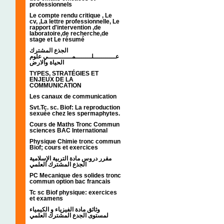
professionnels
Le compte rendu critique , Le
cv, ,La lettre professionnelle, Le
rapport d'intervention ,de
laboratoire,de recherche,de
stage et Le résumé
الجذع المشترك
عـــــــــــلــــــــمــــــــــــي علوم
الحياة والارض
TYPES, STRATÉGIES ET
ENJEUX DE LA
COMMUNICATION
Les canaux de communication
Svt.Tc. sc. Biof: La reproduction
sexuée chez les spermaphytes.
Cours de Maths Tronc Commun
sciences BAC International
Physique Chimie tronc commun
Biof; cours et exercices
مقرر دروس مادة التربية الإسلامية
الجذع المشترك العلمي
PC Mecanique des solides tronc
commun option bac francais
Tc sc Biof physique: exercices
et examens
وثائق مادة الفيزياء و الكيمياء
لمستوى الجدع المشترك العلمي