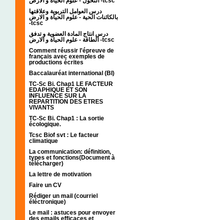
التحول - علوم الحياة و الارض -tcsc
درس العوامل التربوية وعلاقتها
بالكائنات الحية - علوم الحياة و الارض
-tcsc
درس انتاج المادة العضوية و تدفق
الطاقة - علوم الحياة و الارض -tcsc
Comment réussir l'épreuve de
français avec exemples de
productions écrites
Baccalauréat international (BI)
TC-Sc Bi. Chap1 LE FACTEUR
EDAPHIQUE ET SON
INFLUENCE SUR LA
REPARTITION DES ETRES
VIVANTS
TC-Sc Bi. Chap1 : La sortie
écologique.
Tcsc Biof svt : Le facteur
climatique
La communication: définition,
types et fonctions(Document à
télécharger)
La lettre de motivation
Faire un CV
Rédiger un mail (courriel
éléctronique)
Le mail : astuces pour envoyer
des emails efficaces et