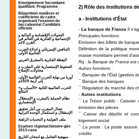
Enseignement Secondaire
qualifiant: Programme
2) Rôle des institutions de
Répartition matières et
coefficients du cadre
a - Institutions d'État
organisant l’examen du
baccalauréat Candidats
officiels
-
La banque de France
Il s'a
التحولات الإقتصادية و المالية و
Principales fonctions
:
الإجتماعية و الفكرية في العالم في
Emission des billets de banqu
القرن 19م
Définition de la politique mo
التنافس الإمبريالي و اندلاع الحرب
العالمية الأولى
masse monétaire permet d'assur
اليقظة الفكرية بالمشرق العربي
Rq : la Banque de France est
الضغوط الإستعمارية على المغرب و
Autres fonctions
:
محاولات الإصلاح
¯ Banquier de l'État (gestion d
أوربا من نهاية الحرب العالمية الأولى
إلى أزمة 1929م
¯ Banque des banques
¯ Régulation du marché des 
<الحرب العالمية الثانية <الأسباب و
النتائج
-
Autres institutions
نظام الحماية بالمغرب و الإستغلال
¯ Le
Trésor public
: Caissier 
الإستعماري
émission des pièces
نضال المغرب من أجل تحقيق
الإستقلال و استكمال الوحدة الترابية
¯
Caisse des dépôts et con
ملف العولمة و التحديات الراهنة
logement social
Examen régional:histoire-géo
¯
La poste
: La poste assure l
2013-casa
crédits
منهجية التعامل مع امتحان التاريخ