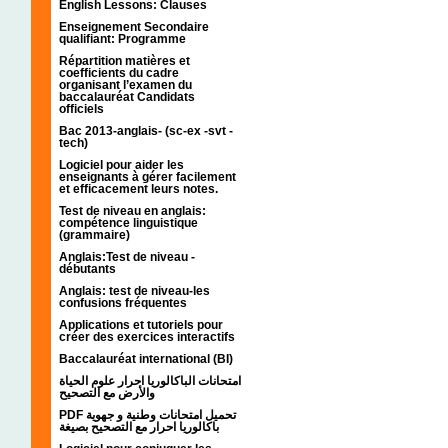
English Lessons: Clauses
Enseignement Secondaire
qualifiant: Programme
Répartition matières et
coefficients du cadre
organisant l’examen du
baccalauréat Candidats
officiels
Bac 2013-anglais- (sc-ex -svt -
tech)
Logiciel pour aider les
enseignants à gérer facilement
et efficacement leurs notes.
Test de niveau en anglais:
compétence linguistique
(grammaire)
Anglais:Test de niveau -
débutants
Anglais: test de niveau-les
confusions fréquentes
Applications et tutoriels pour
créer des exercices interactifs
Baccalauréat international (BI)
امتحانات الباكالوريا احرار علوم الحياة
والأرض مع التصحيح
PDF تحميل امتحانات وطنية و جهوية
باكالوريا احرار مع التصحيح بصيغة