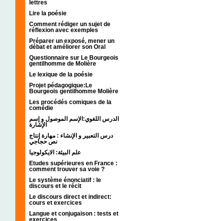
lettres
Lire la poésie
Comment rédiger un sujet de
réflexion avec exemples
Préparer un exposé, mener un
débat et améliorer son Oral
Questionnaire sur Le Bourgeois
gentilhomme de Molière
Le lexique de la poésie
Projet pédagogique:Le
Bourgeois gentilhomme Molière
Les procédés comiques de la
comédie
الدرس اللغوي:الإسم الموصول و إسم
الإشارة
درس التعبير و الإنشاء : مهارة إنتاج
نص حجاجي
علم البيئة: الايكولوجيا
Etudes supérieures en France :
comment trouver sa voie ?
Le système énonciatif : le
discours et le récit
Le discours direct et indirect:
cours et exercices
Langue et conjugaison : tests et
exercices