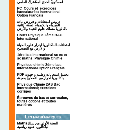
لمستوى الجدع المشترك العلمي
PC Cours et exercices
baccalauréat international
Option Français
دروس امتحانات و فروض مادة
الفيزياء والكيمياء السنة الثانية
باكالوريا مسلك علوم الحياة والأرض
Cours Physique 2ème BAC
International
امتحانات الباكالوريا احرار علوم الحياة
والأرض مع التصحيح
1ère bac international sc ex et
sc maths: Physique Chimie
Physique chimie 2ème bac
international Option Français
PDF تحميل امتحانات وطنية و جهوية
باكالوريا احرار مع التصحيح بصيغة
Physique Chimie 2AS Bac
International; exercices
corriges
Épreuves du bac et correction,
toutes options et toutes
matières
Les mathématiques
Mathsالسنة الأولى من سلك
الباكالوريا علوم رياضية