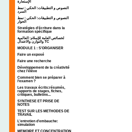
الإستعارة
النصوص و التطبيقات: الحكي : نمط
السرد
النصوص و التطبيقات: الحكي : نمط
الحوار
Stratégies d'écriture dans la
formation spécifique
لخصائص العامة للإسلام: العالمية
والتوازن والاعتدال TC
MODULE 1 : S'ORGANISER
Faire un exposé
Faire une recherche
Développement de la créativité
chez l'élève
Comment bien se préparer à
l’examen ?
Les travaux écrits:résumés,
rapports de stages, fiches,
critiques, bulletins...
SYNTHESE ET PRISE DE
NOTES
TEST SUR LES METHODES DE
TRAVAIL
L'entretien d'embauche:
simulation
MEMOIRE ET CONCENTRATION