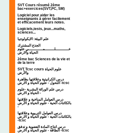
SVT Cours résumé 2ème
bac+exercices(SVT,PC, SM)
Logiciel pour aider les
enseignants à gérer facilement
et efficacement leurs notes.
Logiciels,tests, jeux...maths,
sciences...
علم البيئة: الايكولوجيا
الجذع المشترك
عـــــــــــلــــــــمــــــــــــي علوم
الحياة والارض
2ème bac Sciences de la vie et
de la terre
SVT Tcsc cours علوم الحياة
والأرض
درس الكرانيتية وعلاقتها بظاهرة
التحول - علوم الحياة و الارض -tcsc
درس علم الوراثة البشرية -علوم
الحياة و الارض -
درس العوامل المناخية و علاقتها
بالكائنات الحية - علوم الحياة و الأرض
-
درس العوامل التربوية وعلاقتها
بالكائنات الحية - علوم الحياة و الارض
-tcsc
درس انتاج المادة العضوية و تدفق
الطاقة - علوم الحياة و الارض -tcsc