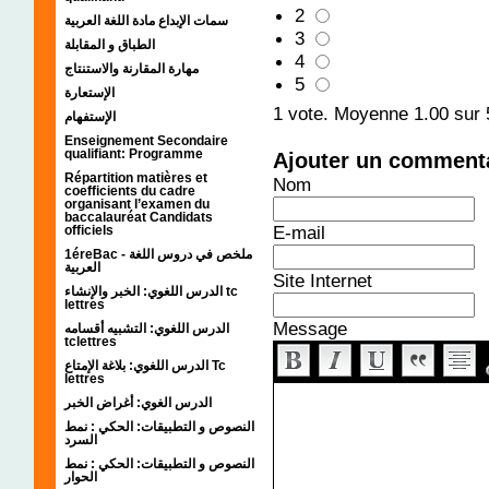
2
سمات الإبداع مادة اللغة العربية
3
الطباق و المقابلة
4
مهارة المقارنة والاستنتاج
5
الإستعارة
1
vote. Moyenne
1.00
sur 
الإستفهام
Enseignement Secondaire
qualifiant: Programme
Ajouter un comment
Répartition matières et
Nom
coefficients du cadre
organisant l’examen du
baccalauréat Candidats
E-mail
officiels
1éreBac - ملخص في دروس اللغة
العربية
Site Internet
الدرس اللغوي: الخبر والإنشاء tc
lettres
Message
الدرس اللغوي: التشبيه أقسامه
tclettres
الدرس اللغوي: بلاغة الإمتاع Tc
lettres
الدرس الغوي: أغراض الخبر
النصوص و التطبيقات: الحكي : نمط
السرد
النصوص و التطبيقات: الحكي : نمط
الحوار