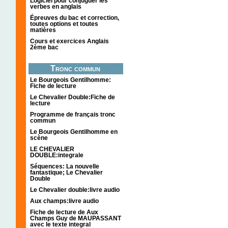
Logiciel pour conjuguer les
verbes en anglais
Épreuves du bac et correction,
toutes options et toutes
matières
Cours et exercices Anglais
2ème bac
Tronc commun
Le Bourgeois Gentilhomme:
Fiche de lecture
Le Chevalier Double:Fiche de
lecture
Programme de français tronc
commun
Le Bourgeois Gentilhomme en
scène
LE CHEVALIER
DOUBLE:integrale
Séquences: La nouvelle
fantastique; Le Chevalier
Double
Le Chevalier double:livre audio
Aux champs:livre audio
Fiche de lecture de Aux
Champs Guy de MAUPASSANT
avec le texte integral