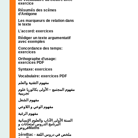
exercice
Résumés des scènes
d’Antigone
Les marqueurs de relation dans
le texte
L'accord: exercices
Rédiger un texte argumentatif
avec exemples
Concordance des temps:
exercices
Orthographe d’usage:
exercices PDF
Syntaxe: exercices
Vocabulaire: exercices PDF
مفهوم التقنية والعلم
مفهوم المجتمع – الأولى بكالوريا علوم
تجريبية
مفهوم الشغل
مفهوم الوعي و اللاوعي
مفهوم الرغبة
السنة الأولى الآداب والعلوم الإنسانية
البرنامج الدروس امتحانات و
فروضMaths
1éreBac - ملخص في دروس اللغة