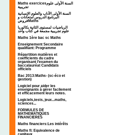
Maths exercicesالسنة الأولى علوم
تجريبية
السنة الأولى الآداب والعلوم الإنسانية
البرنامج الدروس امتحانات و
فروضMaths
الرياضيات لمستوى الثانية بكالوريا
علوم تجريبية مجمعة في كتاب واحد
Maths 1ère bac sc Maths
Enseignement Secondaire
qualifiant: Programme
Répartition matières et
coefficients du cadre
organisant l’examen du
baccalauréat Candidats
officiels
Bac 2013:Maths- (sc-éco et
gestion)
Logiciel pour aider les
enseignants à gérer facilement
et efficacement leurs notes.
Logiciels,tests, jeux...maths,
sciences...
FORMULES DE
MATHEMATIQUES
FINANCIERES
Maths financiers:Les intérêts
Maths fi: Equivalence de
capitaux