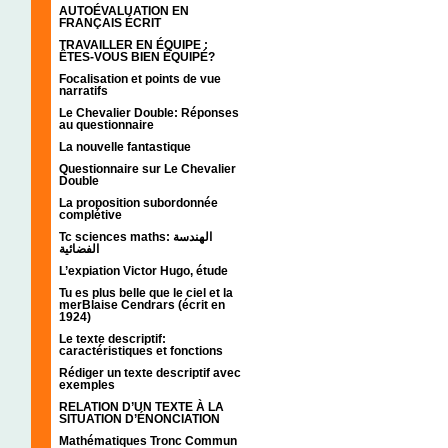
AUTOÉVALUATION EN
FRANÇAIS ÉCRIT
TRAVAILLER EN ÉQUIPE :
ÊTES-VOUS BIEN ÉQUIPÉ?
Focalisation et points de vue
narratifs
Le Chevalier Double: Réponses
au questionnaire
La nouvelle fantastique
Questionnaire sur Le Chevalier
Double
La proposition subordonnée
complétive
Tc sciences maths: الهندسة
الفضائية
L’expiation Victor Hugo, étude
Tu es plus belle que le ciel et la
merBlaise Cendrars (écrit en
1924)
Le texte descriptif:
caractéristiques et fonctions
Rédiger un texte descriptif avec
exemples
RELATION D’UN TEXTE À LA
SITUATION D’ÉNONCIATION
Mathématiques Tronc Commun