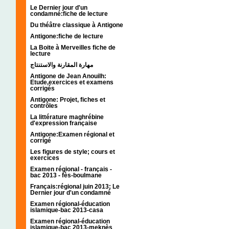
Le Dernier jour d'un
condamné:fiche de lecture
Du théâtre classique à Antigone
Antigone:fiche de lecture
La Boite à Merveilles fiche de
lecture
مهارة المقارنة والاستنتاج
Antigone de Jean Anouilh:
Etude,exercices et examens
corrigés
Antigone: Projet, fiches et
contrôles
La littérature maghrébine
d'expression française
Antigone:Examen régional et
corrigé
Les figures de style; cours et
exercices
Examen régional - français -
bac 2013 - fès-boulmane
Français:régional juin 2013; Le
Dernier jour d'un condamné
Examen régional-éducation
islamique-bac 2013-casa
Examen régional-éducation
islamique-bac 2013-meknès