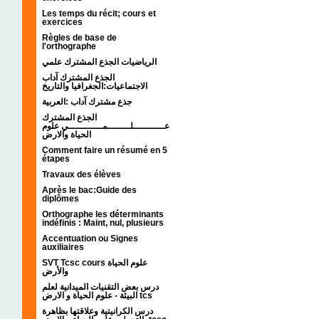
Les temps du récit; cours et
exercices
Règles de base de
l'orthographe
الرياضيات الجذع المشترك علمي
الجذع المشترك آداب
الاجتماعيات:الجغرافيا والتاريخ
جذع مشترك آداب :العربية
الجذع المشترك
عـــــــــــلــــــــمــــــــــــي علوم
الحياة والارض
Comment faire un résumé en 5
étapes
Travaux des élèves
Après le bac:Guide des
diplômes
Orthographe les déterminants
indéfinis : Maint, nul, plusieurs
Accentuation ou Signes
auxiliaires
SVT Tcsc cours علوم الحياة
والأرض
درس بعض التقنيات الميدانية لعلم
البيئة - علوم الحياة و الارض tcs
درس الكرانيتية وعلاقتها بظاهرة