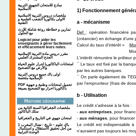
نمادج للامتحان الجهوي التربية
الاسلامية
1) Fonctionnement généra
ملخصات دروس التربية الاسلامية
الاولى بكالوريا الشعب العلمية و
a - mécanisme
التقنية
تمارين و خطاطة روعة شاملة للإرث
Def
: opération financière p
مع الحلول
(créancier) en échange d’une 
Logiciel pour aider les
enseignants à gérer facilement
Calcul du taux d’intérêt =
Mon
et efficacement leurs notes.
Montant du
مقرر دروس مادة التربية الإسلامية
الجذع المشترك العلمي
L'intérêt rémunère le prêteur po
¯ Le taux est fixé par la banqu
امتحانات الباكالوريا احرار علوم الحياة
والأرض مع التصحيح
par les autres banques.
اولى باك جميع دروس التربية
¯ On parle également de TEG (t
الإسلامية ملخصة
par l’emprunteur (frais de dossi
PDF تحميل امتحانات وطنية و جهوية
باكالوريا احرار مع التصحيح بصيغة
b - Utilisation
Histoire géographie
Le crédit s'adresse à la fois :
ملخصات الجغرافيا السنة الثانية من
سلك الباكالور
-
aux entreprises
, pour finan
-
aux ménages
, pour financer
امتحان جهوي في التاريخ و الجغرافيا
Le crédit est indispensable 
1 باك علوم – تاريخ : نضال المغرب
من أجل تحقيق الاستقلال و استكمال
n’auraient pas toujours les mo
الوحدة الترابية