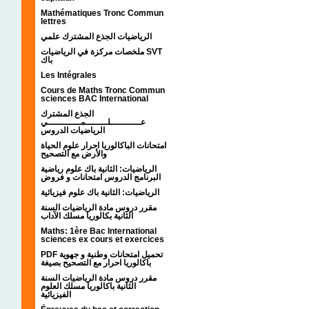
Mathématiques Tronc Commun
lettres
الرياضيات الجذع المشترك علمي
ملخصات مركزة في الرياضيات SVT
باك
Les Intégrales
Cours de Maths Tronc Commun
sciences BAC International
الجذع المشترك
عـــــــــــلــــــــمــــــــــــي
الرياضيات الدروس
امتحانات الباكالوريا احرار علوم الحياة
والأرض مع التصحيح
الرياضيات: الثانية باك علوم رياضية
البرنامج الدروس امتحانات و فروض
الرياضيات: الثانية باك علوم فيزيائية
مقرر دروس مادة الرياضيات السنة
الثانية بكالوريا مسلك الآداب
Maths: 1ère Bac International
sciences ex cours et exercices
PDF تحميل امتحانات وطنية و جهوية
باكالوريا احرار مع التصحيح بصيغة
مقرر دروس مادة الرياضيات السنة
الثانية باكالوريا مسلك العلوم
الفيزيائية