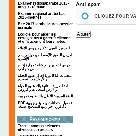
Examen régional:arabe 2013-
Anti-spam
tanger - tétouan
Examen régional arabe-bac
CLIQUEZ POUR V
2013-meknès
Bac 2013: arabe lettres-session
normale
Logiciel pour aider les
enseignants à gérer facilement
et efficacement leurs notes.
الدرس اللغوي:تذكير بدروس الإملاء
الدرس اللغوي:الإسم الموصول و إسم
الإشارة
درس التعبير و الإنشاء : مهارة إنتاج
نص حجاجي
امتحانات الباكالوريا احرار علوم الحياة
والأرض مع التصحيح
اللغة العربية: الثانية باك علوم الحياة
والارض امتحانات و فروض
اللغة العربية: الأولى باك علوم تجريبية
PDF تحميل امتحانات وطنية و جهوية
باكالوريا احرار مع التصحيح بصيغة
Physique chimie
Tronc commun sciences:
physique, exercices