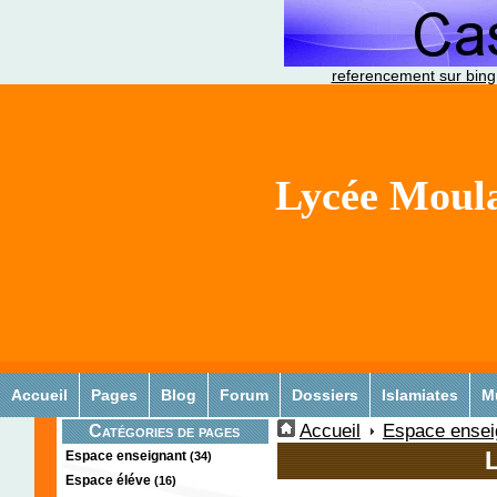
referencement sur bing
Lycée Moula
Accueil
Pages
Blog
Forum
Dossiers
Islamiates
M
Accueil
Espace ensei
Catégories de pages
Espace enseignant
(34)
Espace éléve
(16)