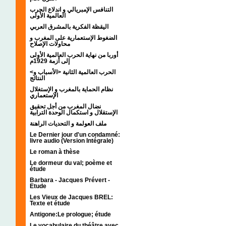
التنافس الإمبريالي و اندلاع الحرب
العالمية الأولى
اليقظة الفكرية بالمشرق العربي
الضغوط الإستعمارية على المغرب و
محاولات الإصلاح
أوربا من نهاية الحرب العالمية الأولى
إلى أزمة 1929م
<الحرب العالمية الثانية <الأسباب و
النتائج
نظام الحماية بالمغرب و الإستغلال
الإستعماري
نضال المغرب من أجل تحقيق
الإستقلال و استكمال الوحدة الترابية
ملف العولمة و التحديات الراهنة
Le Dernier jour d'un condamné:
livre audio (Version Intégrale)
Le roman à thèse
Le dormeur du val; poème et
étude
Barbara - Jacques Prévert -
Etude
Les Vieux de Jacques BREL:
Texte et étude
Antigone:Le prologue; étude
Le vocabulaire du théâtre avec