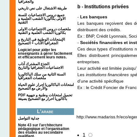
والجغرافيا
b - Institutions privées
طريقة الاشتغال على نص تاريخي
جميع دروس الاجتماعيات للسنة
-
Les banques
الاولى بكالوريا الشعب العلمية و
التقنية
Les banques reçoivent des dé
ملخصات دروس الاجتماعيات الاولى
distribuent des crédits.
بكالوريا الشعب العلمية و التقنية
Ex : BNP, Crédit Lyonnais, Soc
الإمتحانات الوطنية في التاريخ و
-
Sociétés financières et ins
الجغرافيا الآداب + التصحيح
Ces deux types d'institutions n
Logiciel pour aider les
enseignants à gérer facilement
Elles distribuent principale
et efficacement leurs notes.
entreprises.
الجذع المشترك آداب
الاجتماعيات:الجغرافيا والتاريخ
Leur activité est limitée puisq
السنة الثانية من سلك الباكالوريا
Les
institutions financières sp
ملخصات الجغرافيا
d'une activité spécifique
امتحانات الباكالوريا احرار علوم الحياة
Ex : le Crédit Foncier de Fran
والأرض مع التصحيح
PDF تحميل امتحانات وطنية و جهوية
باكالوريا احرار مع التصحيح بصيغة
L'arabe
http://www.madariss.fr/eco/eg
جدلية التواصل
Note 43 sur l'architecture
pédagogique et l'organisation
des études au secondaire
1
qualifiant.