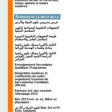
Épreuves du bac et correction,
toutes options et toutes
matières
Sciences de la vie et de la
terre
فرض محروس علوم الحياة والأرض
التشوهات التكتونیة المصاحبة لتكوین
السلاسل الجبلیة
طبيعة التشوهات التكتونية المميزة
لسلاسل الطمر والاصطدام
الثانية بكالوريا مسلك علوم رياضية
مبادئ وتقنيات الهندسة الوراثية
الثانية بكالوريا مسلك علوم رياضية
الدراسة الكمية للتغير :القياس
الإحيائي
Enseignement Secondaire
qualifiant: Programme
Répartition matières et
coefficients du cadre
organisant l’examen du
baccalauréat Candidats
officiels
Epreuve svt- bac-session
rattrapage-2013
Bac 2013:svt -sc ex, filière sc
physiques
اعلوم الحياة و الأرض Bac Svt et Pc
Avec solutions