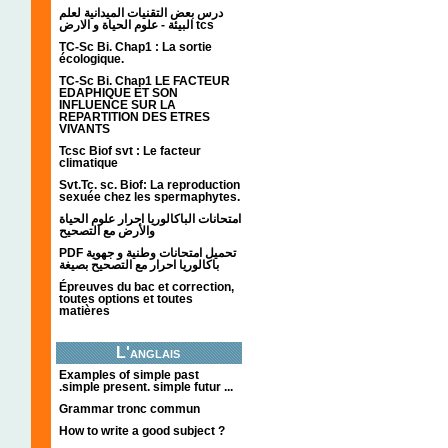
درس بعض التقنيات الميدانية لعلم
البيئة - علوم الحياة و الارض tcs
TC-Sc Bi. Chap1 : La sortie
écologique.
TC-Sc Bi. Chap1 LE FACTEUR
EDAPHIQUE ET SON
INFLUENCE SUR LA
REPARTITION DES ETRES
VIVANTS
Tcsc Biof svt : Le facteur
climatique
Svt.Tc. sc. Biof: La reproduction
sexuée chez les spermaphytes.
امتحانات الباكالوريا احرار علوم الحياة
والأرض مع التصحيح
PDF تحميل امتحانات وطنية و جهوية
باكالوريا احرار مع التصحيح بصيغة
Épreuves du bac et correction,
toutes options et toutes
matières
L'anglais
Examples of simple past
.simple present. simple futur ...
Grammar tronc commun
How to write a good subject ?