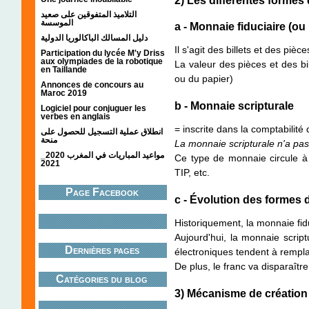
2) Les différentes formes
التلاميذ المتفوقين على صعيد
الموسسة
a - Monnaie fiduciaire (ou
دليل المسالك الباكالوريا الدولية
Il s'agit des billets et des pièce
Participation du lycée M'y Driss
aux olympiades de la robotique
La valeur des pièces et des bil
en Taillande
ou du papier)
Annonces de concours au
Maroc 2019
b - Monnaie scripturale
Logiciel pour conjuguer les
verbes en anglais
= inscrite dans la comptabilité
انطلاق عملية التسجيل للحصول على
منحة
La monnaie scripturale n'a pas
مواعيد المباريات في المغرب 2020_
Ce type de monnaie circule à 
2021
TIP, etc.
Page Facebook
c - Évolution des formes
Historiquement, la monnaie fiduc
Aujourd'hui, la monnaie scri
Dernières pages
électroniques tendent à rempla
De plus, le franc va disparaît
Catégories du blog
3) Mécanisme de création