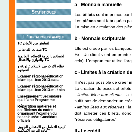
a - Monnaie manuelle
Statistiques
Les
billets
sont imprimés par 
Les
pièces
sont fabriquées pa
La mise en circulation des piè
L'éducation islamique
b - Monnaie scripturale
TC لتعايش بين الأديان
Elle est créée par les banques
صفات الله تعالى:TC
Ex : Un client vient emprunter 
لخصائص العامة للإسلام: العالمية
والتوازن والاعتدال TC
cela). L’emprunteur utilise l’ar
نظام الارث في الاسلام : الورثة و
أنصبتهم
c - Limites à la création 
Examen régional-éducation
islamique-bac 2013-casa
Il n’est pas possible de créer 
Examen régional-éducation
La création de pièces et billet
islamique-bac 2013-meknès
-
limites liées aux clients
: la 
Enseignement Secondaire
qualifiant: Programme
suffit pas de demander un crédi
Répartition matières et
-
limites liées aux réserves
: la
coefficients du cadre
doit acheter ces billets, do
organisant l’examen du
baccalauréat Candidats
"réserves obligatoires"
officiels
كيفية التعامل مع الامتحان الجهوي
"مادة التربية الإسلامية"
II - Le crédit