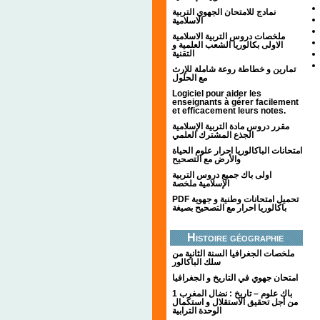
نمادج للامتحان الجهوي التربية
الاسلامية
ملخصات دروس التربية الاسلامية
الاولى بكالوريا الشعب العلمية و
التقنية
تمارين و خطاطة روعة شاملة للإرث
مع الحلول
Logiciel pour aider les
enseignants à gérer facilement
et efficacement leurs notes.
مقرر دروس مادة التربية الإسلامية
الجذع المشترك العلمي
امتحانات الباكالوريا احرار علوم الحياة
والأرض مع التصحيح
اولى باك جميع دروس التربية
الإسلامية ملخصة
PDF تحميل امتحانات وطنية و جهوية
باكالوريا احرار مع التصحيح بصيغة
Histoire géographie
ملخصات الجغرافيا السنة الثانية من
سلك الباكالور
امتحان جهوي في التاريخ و الجغرافيا
1 باك علوم – تاريخ : نضال المغرب
من أجل تحقيق الاستقلال و استكمال
الوحدة الترابية