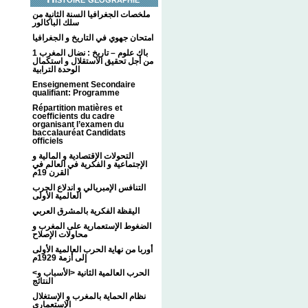
ملخصات الجغرافيا السنة الثانية من
سلك الباكالور
امتحان جهوي في التاريخ و الجغرافيا
1 باك علوم – تاريخ : نضال المغرب
من أجل تحقيق الاستقلال و استكمال
الوحدة الترابية
Enseignement Secondaire
qualifiant: Programme
Répartition matières et
coefficients du cadre
organisant l’examen du
baccalauréat Candidats
officiels
التحولات الإقتصادية و المالية و
الإجتماعية و الفكرية في العالم في
القرن 19م
التنافس الإمبريالي و اندلاع الحرب
العالمية الأولى
اليقظة الفكرية بالمشرق العربي
الضغوط الإستعمارية على المغرب و
محاولات الإصلاح
أوربا من نهاية الحرب العالمية الأولى
إلى أزمة 1929م
<الحرب العالمية الثانية <الأسباب و
النتائج
نظام الحماية بالمغرب و الإستغلال
الإستعماري