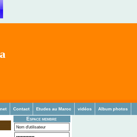
sa
 net
Contact
Etudes au Maroc
vidéos
Album photos
Espace membre