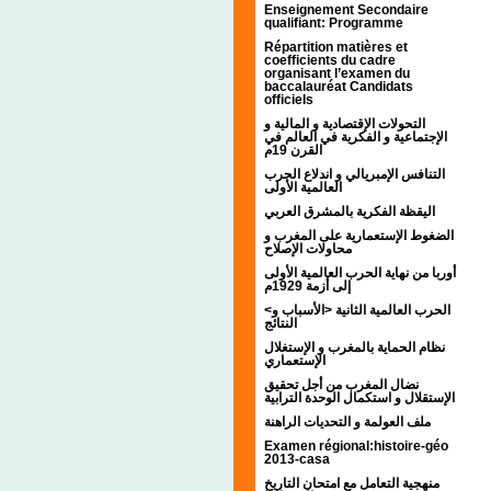
Enseignement Secondaire
qualifiant: Programme
Répartition matières et
coefficients du cadre
organisant l’examen du
baccalauréat Candidats
officiels
التحولات الإقتصادية و المالية و
الإجتماعية و الفكرية في العالم في
القرن 19م
التنافس الإمبريالي و اندلاع الحرب
العالمية الأولى
اليقظة الفكرية بالمشرق العربي
الضغوط الإستعمارية على المغرب و
محاولات الإصلاح
أوربا من نهاية الحرب العالمية الأولى
إلى أزمة 1929م
<الحرب العالمية الثانية <الأسباب و
النتائج
نظام الحماية بالمغرب و الإستغلال
الإستعماري
نضال المغرب من أجل تحقيق
الإستقلال و استكمال الوحدة الترابية
ملف العولمة و التحديات الراهنة
Examen régional:histoire-géo
2013-casa
منهجية التعامل مع امتحان التاريخ