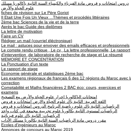
دروس امتحانات و فروض مادة الفيزياء والكيمياء السنة الثانية باكالوريا مسلك
علوم الحياة والأرض
fiches de révision sur Le Père Goriot
Il Etait Une Fois Un Vieux ...Thèmes et procédés littéraires
2ème bac Sciences de la vie et de la terre
Après le bac:Guide des diplômes
La lettre de motivation
Faire un CV
Rédiger un mail (courriel éléctronique)
Le mail : astuces pour envoyer des emails efficaces et professionnels
Le compte rendu critique , Le cv, ,La lettre professionnelle, Le rapport
d'intervention ,de laboratoire,de recherche,de stage et Le résumé
MEMOIRE ET CONCENTRATION
La Ponctuation d'un texte
Le rapport de stage
Economie générale et statistiques 2ème bac
Les examens régionaux de français 6 des 12 régions du Maroc avec l
correction
Comptabilité et Maths financières 2 BAC éco: cours, exercices et
examens
امتحانات الباكالوريا احرار علوم الحياة والأرض مع التصحيح
اللغة العربية: الثانية باك علوم الحياة والارض امتحانات و فروض
الرياضيات: الثانية باك علوم رياضية البرنامج الدروس امتحانات و فروض
الرياضيات لمستوى الثانية بكالوريا علوم تجريبية مجمعة في كتاب واحد
الرياضيات: الثانية باك علوم فيزيائية
مقرر دروس مادة الرياضيات السنة الثانية بكالوريا مسلك الآداب
Ecoles d'ingénieurs au Maroc
Annonces de concours au Maroc 2019