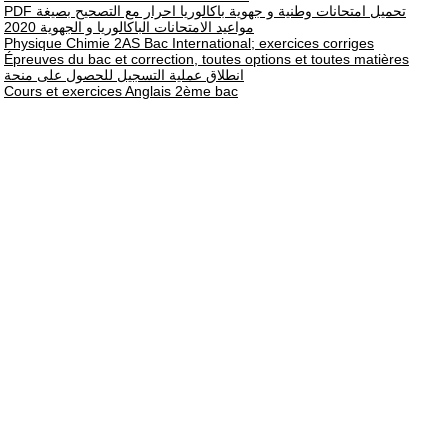
PDF تحميل امتحانات وطنية و جهوية باكالوريا احرار مع التصحيح بصيغة
مواعيد الامتحانات الباكالوريا و الجهوية 2020
Physique Chimie 2AS Bac International; exercices corriges
Épreuves du bac et correction, toutes options et toutes matières
انطلاق عملية التسجيل للحصول على منحة
Cours et exercices Anglais 2ème bac