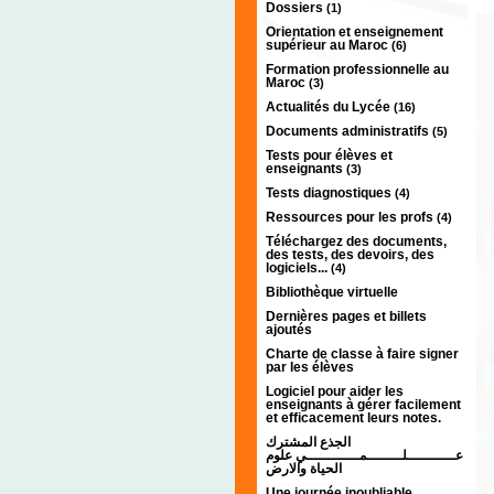
Dossiers
(1)
Orientation et enseignement
supérieur au Maroc
(6)
Formation professionnelle au
Maroc
(3)
Actualités du Lycée
(16)
Documents administratifs
(5)
Tests pour élèves et
enseignants
(3)
Tests diagnostiques
(4)
Ressources pour les profs
(4)
Téléchargez des documents,
des tests, des devoirs, des
logiciels...
(4)
Bibliothèque virtuelle
Dernières pages et billets
ajoutés
Charte de classe à faire signer
par les élèves
Logiciel pour aider les
enseignants à gérer facilement
et efficacement leurs notes.
الجذع المشترك
عـــــــــــلــــــــمــــــــــــي علوم
الحياة والارض
Une journée inoubliable