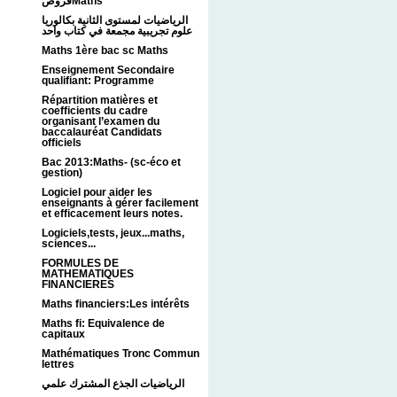
فروضMaths
الرياضيات لمستوى الثانية بكالوريا
علوم تجريبية مجمعة في كتاب واحد
Maths 1ère bac sc Maths
Enseignement Secondaire
qualifiant: Programme
Répartition matières et
coefficients du cadre
organisant l’examen du
baccalauréat Candidats
officiels
Bac 2013:Maths- (sc-éco et
gestion)
Logiciel pour aider les
enseignants à gérer facilement
et efficacement leurs notes.
Logiciels,tests, jeux...maths,
sciences...
FORMULES DE
MATHEMATIQUES
FINANCIERES
Maths financiers:Les intérêts
Maths fi: Equivalence de
capitaux
Mathématiques Tronc Commun
lettres
الرياضيات الجذع المشترك علمي