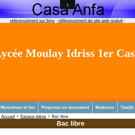
referencement sur bing
-
référencement de site web gratuit
-
ycée Moulay Idriss 1er Ca
Musulman et fier
Proposez un document
Madariss
Tawjih
Accueil
Espace éléve
Bac libre
Bac libre