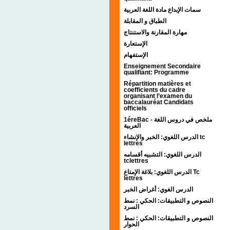
سمات الإبداع مادة اللغة العربية
الطباق و المقابلة
مهارة المقارنة والاستنتاج
الإستعارة
الإستفهام
Enseignement Secondaire
qualifiant: Programme
Répartition matières et
coefficients du cadre
organisant l’examen du
baccalauréat Candidats
officiels
1éreBac - ملخص في دروس اللغة
العربية
الدرس اللغوي: الخبر والإنشاء tc
lettres
الدرس اللغوي: التشبيه أقسامه
tclettres
الدرس اللغوي: بلاغة الإمتاع Tc
lettres
الدرس الغوي: أغراض الخبر
النصوص و التطبيقات: الحكي : نمط
السرد
النصوص و التطبيقات: الحكي : نمط
الحوار