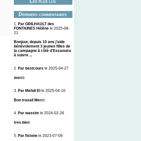
Les plus lus
Derniers commentaires
1.
Par GRILHAULT des
FONTAINES Hélène
le 2025-08-
21
Bonjour, depuis 10 ans j'aide
bénévolement 3 jeunes filles de
la campagne à côté d'Essaouira
à suivre ...
2.
Par bestcours
le 2025-04-27
merci
3.
Par Mehdi El
le 2025-04-10
Bon travail Merci
4.
Par wassim
le 2024-02-26
tres bien
5.
Par fistone
le 2023-07-09