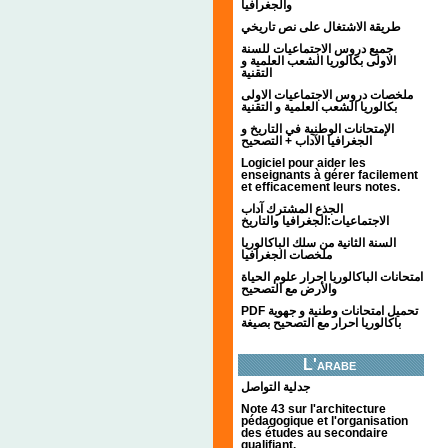
والجغرافيا
طريقة الاشتغال على نص تاريخي
جميع دروس الاجتماعيات للسنة
الاولى بكالوريا الشعب العلمية و
التقنية
ملخصات دروس الاجتماعيات الاولى
بكالوريا الشعب العلمية و التقنية
الإمتحانات الوطنية في التاريخ و
الجغرافيا الآداب + التصحيح
Logiciel pour aider les
enseignants à gérer facilement
et efficacement leurs notes.
الجذع المشترك آداب
الاجتماعيات:الجغرافيا والتاريخ
السنة الثانية من سلك الباكالوريا
ملخصات الجغرافيا
امتحانات الباكالوريا احرار علوم الحياة
والأرض مع التصحيح
PDF تحميل امتحانات وطنية و جهوية
باكالوريا احرار مع التصحيح بصيغة
L'arabe
جدلية التواصل
Note 43 sur l'architecture
pédagogique et l'organisation
des études au secondaire
qualifiant.