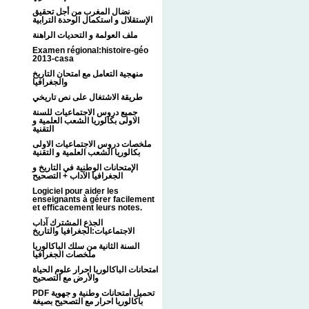
نضال المغرب من أجل تحقيق
الإستقلال و استكمال الوحدة الترابية
ملف العولمة و التحديات الراهنة
Examen régional:histoire-géo
2013-casa
منهجية التعامل مع امتحان التاريخ
والجغرافيا
طريقة الاشتغال على نص تاريخي
جميع دروس الاجتماعيات للسنة
الاولى بكالوريا الشعب العلمية و
التقنية
ملخصات دروس الاجتماعيات الاولى
بكالوريا الشعب العلمية و التقنية
الإمتحانات الوطنية في التاريخ و
الجغرافيا الآداب + التصحيح
Logiciel pour aider les
enseignants à gérer facilement
et efficacement leurs notes.
الجذع المشترك آداب
الاجتماعيات:الجغرافيا والتاريخ
السنة الثانية من سلك الباكالوريا
ملخصات الجغرافيا
امتحانات الباكالوريا احرار علوم الحياة
والأرض مع التصحيح
PDF تحميل امتحانات وطنية و جهوية
باكالوريا احرار مع التصحيح بصيغة