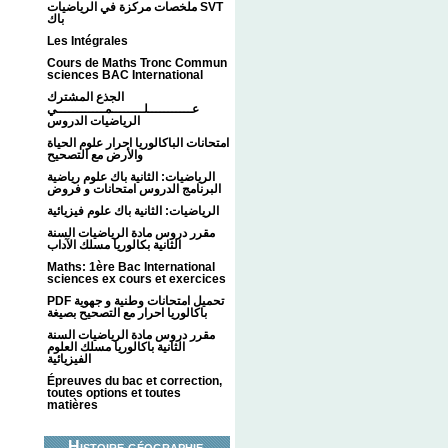
ملخصات مركزة في الرياضيات SVT
باك
Les Intégrales
Cours de Maths Tronc Commun
sciences BAC International
الجذع المشترك
عـــــــــــلــــــــمــــــــــــي
الرياضيات الدروس
امتحانات الباكالوريا احرار علوم الحياة
والأرض مع التصحيح
الرياضيات: الثانية باك علوم رياضية
البرنامج الدروس امتحانات و فروض
الرياضيات: الثانية باك علوم فيزيائية
مقرر دروس مادة الرياضيات السنة
الثانية بكالوريا مسلك الآداب
Maths: 1ère Bac International
sciences ex cours et exercices
PDF تحميل امتحانات وطنية و جهوية
باكالوريا احرار مع التصحيح بصيغة
مقرر دروس مادة الرياضيات السنة
الثانية باكالوريا مسلك العلوم
الفيزيائية
Épreuves du bac et correction,
toutes options et toutes
matières
Histoire géographie