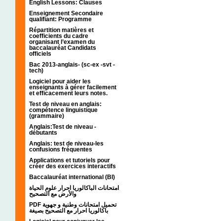
English Lessons: Clauses
Enseignement Secondaire
qualifiant: Programme
Répartition matières et
coefficients du cadre
organisant l’examen du
baccalauréat Candidats
officiels
Bac 2013-anglais- (sc-ex -svt -
tech)
Logiciel pour aider les
enseignants à gérer facilement
et efficacement leurs notes.
Test de niveau en anglais:
compétence linguistique
(grammaire)
Anglais:Test de niveau -
débutants
Anglais: test de niveau-les
confusions fréquentes
Applications et tutoriels pour
créer des exercices interactifs
Baccalauréat international (BI)
امتحانات الباكالوريا احرار علوم الحياة
والأرض مع التصحيح
PDF تحميل امتحانات وطنية و جهوية
باكالوريا احرار مع التصحيح بصيغة