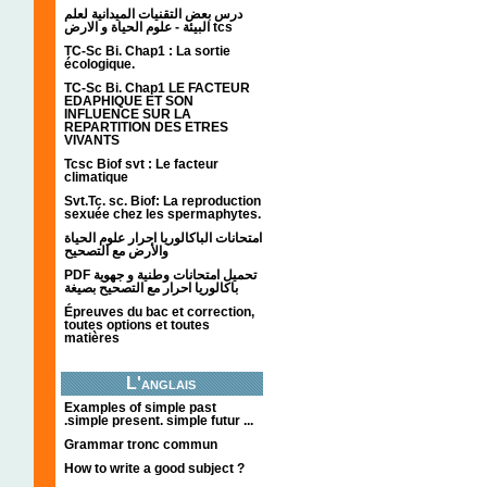
درس بعض التقنيات الميدانية لعلم
البيئة - علوم الحياة و الارض tcs
TC-Sc Bi. Chap1 : La sortie
écologique.
TC-Sc Bi. Chap1 LE FACTEUR
EDAPHIQUE ET SON
INFLUENCE SUR LA
REPARTITION DES ETRES
VIVANTS
Tcsc Biof svt : Le facteur
climatique
Svt.Tc. sc. Biof: La reproduction
sexuée chez les spermaphytes.
امتحانات الباكالوريا احرار علوم الحياة
والأرض مع التصحيح
PDF تحميل امتحانات وطنية و جهوية
باكالوريا احرار مع التصحيح بصيغة
Épreuves du bac et correction,
toutes options et toutes
matières
L'anglais
Examples of simple past
.simple present. simple futur ...
Grammar tronc commun
How to write a good subject ?