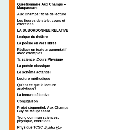
Questionnaire:Aux Champs –
Maupassant
Aux Champs: fiche de lecture
Les figures de style; cours et
exercices
LA SUBORDONNEE RELATIVE
Lexique du théâtre
La poésie en vers libres
Rédiger un texte argumentatif
avec exemples
Tc science ,Cours Physique
La poésie classique
Le schéma actantiel
Lecture méthodique
Qu'est ce que la lecture
analytique?
La lecture sélective
Conjugaison
Projet séquentiel: Aux Champs;
Guy de Maupassant
Tronc commun sciences:
physique, exercices
Physique TCSC جذع مشترك