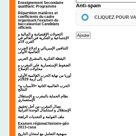
Enseignement Secondaire
Anti-spam
qualifiant: Programme
Répartition matières et
coefficients du cadre
CLIQUEZ POUR V
organisant l’examen du
baccalauréat Candidats
officiels
التحولات الإقتصادية و المالية و
الإجتماعية و الفكرية في العالم في
القرن 19م
التنافس الإمبريالي و اندلاع الحرب
العالمية الأولى
اليقظة الفكرية بالمشرق العربي
الضغوط الإستعمارية على المغرب و
محاولات الإصلاح
أوربا من نهاية الحرب العالمية الأولى
إلى أزمة 1929م
<الحرب العالمية الثانية <الأسباب و
النتائج
نظام الحماية بالمغرب و الإستغلال
الإستعماري
نضال المغرب من أجل تحقيق
الإستقلال و استكمال الوحدة الترابية
ملف العولمة و التحديات الراهنة
Examen régional:histoire-géo
2013-casa
منهجية التعامل مع امتحان التاريخ