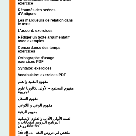
exercice
Résumés des scènes
d’Antigone
Les marqueurs de relation dans
le texte
L'accord: exercices
Rédiger un texte argumentatif
avec exemples
Concordance des temps:
exercices
Orthographe d’usage:
exercices PDF
Syntaxe: exercices
Vocabulaire: exercices PDF
مفهوم التقنية والعلم
مفهوم المجتمع – الأولى بكالوريا علوم
تجريبية
مفهوم الشغل
مفهوم الوعي و اللاوعي
مفهوم الرغبة
السنة الأولى الآداب والعلوم الإنسانية
البرنامج الدروس امتحانات و
فروضMaths
1éreBac - ملخص في دروس اللغة