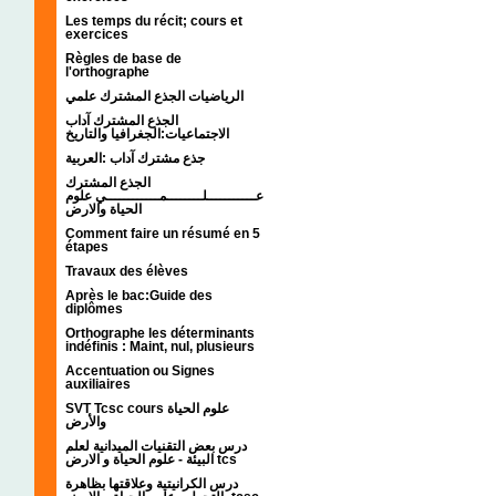
Les temps du récit; cours et
exercices
Règles de base de
l'orthographe
الرياضيات الجذع المشترك علمي
الجذع المشترك آداب
الاجتماعيات:الجغرافيا والتاريخ
جذع مشترك آداب :العربية
الجذع المشترك
عـــــــــــلــــــــمــــــــــــي علوم
الحياة والارض
Comment faire un résumé en 5
étapes
Travaux des élèves
Après le bac:Guide des
diplômes
Orthographe les déterminants
indéfinis : Maint, nul, plusieurs
Accentuation ou Signes
auxiliaires
SVT Tcsc cours علوم الحياة
والأرض
درس بعض التقنيات الميدانية لعلم
البيئة - علوم الحياة و الارض tcs
درس الكرانيتية وعلاقتها بظاهرة