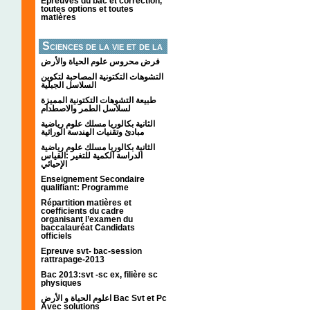
Épreuves du bac et correction,
toutes options et toutes
matières
Sciences de la vie et de la
terre
فرض محروس علوم الحياة والأرض
التشوهات التكتونیة المصاحبة لتكوین
السلاسل الجبلیة
طبيعة التشوهات التكتونية المميزة
لسلاسل الطمر والاصطدام
الثانية بكالوريا مسلك علوم رياضية
مبادئ وتقنيات الهندسة الوراثية
الثانية بكالوريا مسلك علوم رياضية
الدراسة الكمية للتغير :القياس
الإحيائي
Enseignement Secondaire
qualifiant: Programme
Répartition matières et
coefficients du cadre
organisant l’examen du
baccalauréat Candidats
officiels
Epreuve svt- bac-session
rattrapage-2013
Bac 2013:svt -sc ex, filière sc
physiques
اعلوم الحياة و الأرض Bac Svt et Pc
Avec solutions