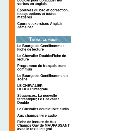
Logiciel pour conjuguer les
verbes en anglais
Épreuves du bac et correction,
toutes options et toutes
matières
Cours et exercices Anglais
2ème bac
Tronc commun
Le Bourgeois Gentilhomme:
Fiche de lecture
Le Chevalier Double:Fiche de
lecture
Programme de français tronc
commun
Le Bourgeois Gentilhomme en
scène
LE CHEVALIER
DOUBLE:integrale
Séquences: La nouvelle
fantastique; Le Chevalier
Double
Le Chevalier double:livre audio
Aux champs:livre audio
Fiche de lecture de Aux
Champs Guy de MAUPASSANT
avec le texte integral