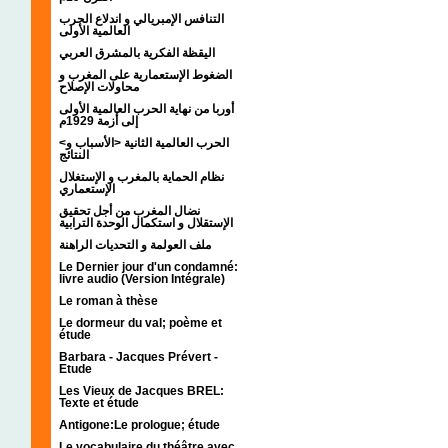
التنافس الإمبريالي و اندلاع الحرب
العالمية الأولى
اليقظة الفكرية بالمشرق العربي
الضغوط الإستعمارية على المغرب و
محاولات الإصلاح
أوربا من نهاية الحرب العالمية الأولى
إلى أزمة 1929م
<الحرب العالمية الثانية <الأسباب و
النتائج
نظام الحماية بالمغرب و الإستغلال
الإستعماري
نضال المغرب من أجل تحقيق
الإستقلال و استكمال الوحدة الترابية
ملف العولمة و التحديات الراهنة
Le Dernier jour d'un condamné:
livre audio (Version Intégrale)
Le roman à thèse
Le dormeur du val; poème et
étude
Barbara - Jacques Prévert -
Etude
Les Vieux de Jacques BREL:
Texte et étude
Antigone:Le prologue; étude
Le vocabulaire du théâtre avec