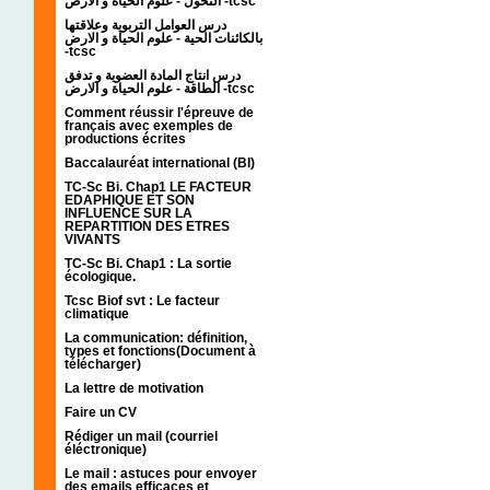
التحول - علوم الحياة و الارض -tcsc
درس العوامل التربوية وعلاقتها
بالكائنات الحية - علوم الحياة و الارض
-tcsc
درس انتاج المادة العضوية و تدفق
الطاقة - علوم الحياة و الارض -tcsc
Comment réussir l'épreuve de
français avec exemples de
productions écrites
Baccalauréat international (BI)
TC-Sc Bi. Chap1 LE FACTEUR
EDAPHIQUE ET SON
INFLUENCE SUR LA
REPARTITION DES ETRES
VIVANTS
TC-Sc Bi. Chap1 : La sortie
écologique.
Tcsc Biof svt : Le facteur
climatique
La communication: définition,
types et fonctions(Document à
télécharger)
La lettre de motivation
Faire un CV
Rédiger un mail (courriel
éléctronique)
Le mail : astuces pour envoyer
des emails efficaces et