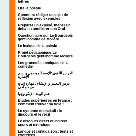
lettres
Lire la poésie
Comment rédiger un sujet de
réflexion avec exemples
Préparer un exposé, mener un
débat et améliorer son Oral
Questionnaire sur Le Bourgeois
gentilhomme de Molière
Le lexique de la poésie
Projet pédagogique:Le
Bourgeois gentilhomme Molière
Les procédés comiques de la
comédie
الدرس اللغوي:الإسم الموصول و إسم
الإشارة
درس التعبير و الإنشاء : مهارة إنتاج
نص حجاجي
علم البيئة: الايكولوجيا
Etudes supérieures en France :
comment trouver sa voie ?
Le système énonciatif : le
discours et le récit
Le discours direct et indirect:
cours et exercices
Langue et conjugaison : tests et
exercices