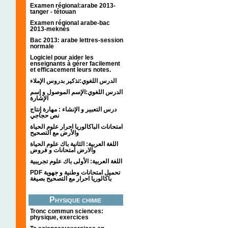
Examen régional:arabe 2013-
tanger - tétouan
Examen régional arabe-bac
2013-meknès
Bac 2013: arabe lettres-session
normale
Logiciel pour aider les
enseignants à gérer facilement
et efficacement leurs notes.
الدرس اللغوي:تذكير بدروس الإملاء
الدرس اللغوي:الإسم الموصول و إسم
الإشارة
درس التعبير و الإنشاء : مهارة إنتاج
نص حجاجي
امتحانات الباكالوريا احرار علوم الحياة
والأرض مع التصحيح
اللغة العربية: الثانية باك علوم الحياة
والارض امتحانات و فروض
اللغة العربية: الأولى باك علوم تجريبية
PDF تحميل امتحانات وطنية و جهوية
باكالوريا احرار مع التصحيح بصيغة
Physique chimie
Tronc commun sciences:
physique, exercices