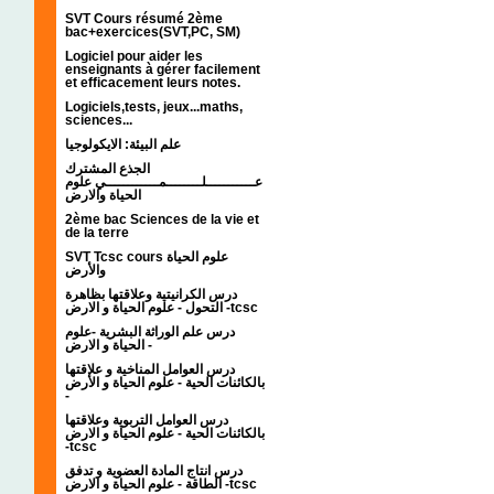
SVT Cours résumé 2ème
bac+exercices(SVT,PC, SM)
Logiciel pour aider les
enseignants à gérer facilement
et efficacement leurs notes.
Logiciels,tests, jeux...maths,
sciences...
علم البيئة: الايكولوجيا
الجذع المشترك
عـــــــــــلــــــــمــــــــــــي علوم
الحياة والارض
2ème bac Sciences de la vie et
de la terre
SVT Tcsc cours علوم الحياة
والأرض
درس الكرانيتية وعلاقتها بظاهرة
التحول - علوم الحياة و الارض -tcsc
درس علم الوراثة البشرية -علوم
الحياة و الارض -
درس العوامل المناخية و علاقتها
بالكائنات الحية - علوم الحياة و الأرض
-
درس العوامل التربوية وعلاقتها
بالكائنات الحية - علوم الحياة و الارض
-tcsc
درس انتاج المادة العضوية و تدفق
الطاقة - علوم الحياة و الارض -tcsc