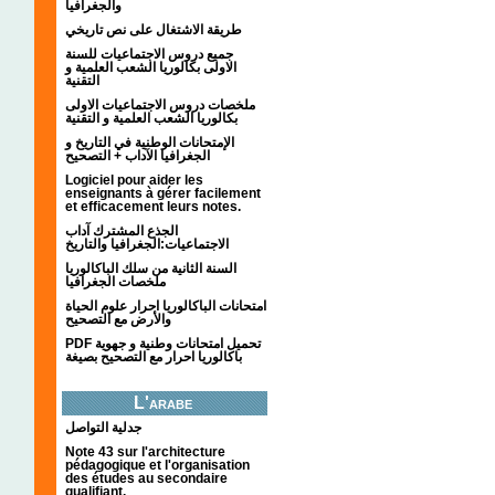
والجغرافيا
طريقة الاشتغال على نص تاريخي
جميع دروس الاجتماعيات للسنة
الاولى بكالوريا الشعب العلمية و
التقنية
ملخصات دروس الاجتماعيات الاولى
بكالوريا الشعب العلمية و التقنية
الإمتحانات الوطنية في التاريخ و
الجغرافيا الآداب + التصحيح
Logiciel pour aider les
enseignants à gérer facilement
et efficacement leurs notes.
الجذع المشترك آداب
الاجتماعيات:الجغرافيا والتاريخ
السنة الثانية من سلك الباكالوريا
ملخصات الجغرافيا
امتحانات الباكالوريا احرار علوم الحياة
والأرض مع التصحيح
PDF تحميل امتحانات وطنية و جهوية
باكالوريا احرار مع التصحيح بصيغة
L'arabe
جدلية التواصل
Note 43 sur l'architecture
pédagogique et l'organisation
des études au secondaire
qualifiant.