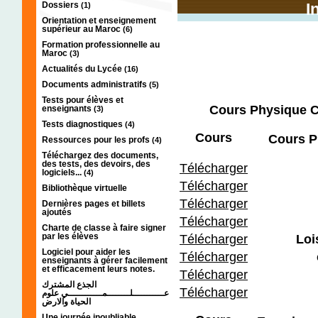
Dossiers
I
(1)
Orientation et enseignement
supérieur au Maroc
(6)
Formation professionnelle au
Maroc
(3)
Actualités du Lycée
(16)
Documents administratifs
(5)
Tests pour élèves et
Cours Physique C
enseignants
(3)
Tests diagnostiques
(4)
Cours
Cours P
Ressources pour les profs
(4)
Téléchargez des documents,
des tests, des devoirs, des
Télécharger
logiciels...
(4)
Télécharger
Bibliothèque virtuelle
Télécharger
Dernières pages et billets
ajoutés
Télécharger
Charte de classe à faire signer
par les élèves
Télécharger
Loi
Logiciel pour aider les
Télécharger
enseignants à gérer facilement
et efficacement leurs notes.
Télécharger
الجذع المشترك
Télécharger
عـــــــــــلــــــــمــــــــــــي علوم
الحياة والارض
Une journée inoubliable