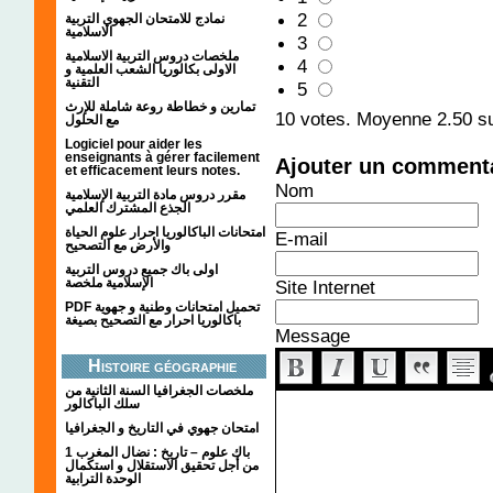
2
نمادج للامتحان الجهوي التربية
الاسلامية
3
ملخصات دروس التربية الاسلامية
4
الاولى بكالوريا الشعب العلمية و
التقنية
5
تمارين و خطاطة روعة شاملة للإرث
10
votes. Moyenne
2.50
su
مع الحلول
Logiciel pour aider les
enseignants à gérer facilement
Ajouter un comment
et efficacement leurs notes.
Nom
مقرر دروس مادة التربية الإسلامية
الجذع المشترك العلمي
امتحانات الباكالوريا احرار علوم الحياة
E-mail
والأرض مع التصحيح
اولى باك جميع دروس التربية
الإسلامية ملخصة
Site Internet
PDF تحميل امتحانات وطنية و جهوية
باكالوريا احرار مع التصحيح بصيغة
Message
Histoire géographie
ملخصات الجغرافيا السنة الثانية من
سلك الباكالور
امتحان جهوي في التاريخ و الجغرافيا
1 باك علوم – تاريخ : نضال المغرب
من أجل تحقيق الاستقلال و استكمال
الوحدة الترابية