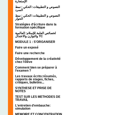
الإستعارة
النصوص و التطبيقات: الحكي : نمط
السرد
النصوص و التطبيقات: الحكي : نمط
الحوار
Stratégies d'écriture dans la
formation spécifique
لخصائص العامة للإسلام: العالمية
والتوازن والاعتدال TC
MODULE 1 : S'ORGANISER
Faire un exposé
Faire une recherche
Développement de la créativité
chez l'élève
Comment bien se préparer à
l’examen ?
Les travaux écrits:résumés,
rapports de stages, fiches,
critiques, bulletins...
SYNTHESE ET PRISE DE
NOTES
TEST SUR LES METHODES DE
TRAVAIL
L'entretien d'embauche:
simulation
MEMOIRE ET CONCENTRATION