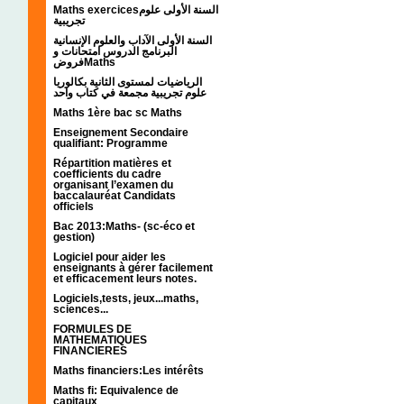
Maths exercicesالسنة الأولى علوم
تجريبية
السنة الأولى الآداب والعلوم الإنسانية
البرنامج الدروس امتحانات و
فروضMaths
الرياضيات لمستوى الثانية بكالوريا
علوم تجريبية مجمعة في كتاب واحد
Maths 1ère bac sc Maths
Enseignement Secondaire
qualifiant: Programme
Répartition matières et
coefficients du cadre
organisant l’examen du
baccalauréat Candidats
officiels
Bac 2013:Maths- (sc-éco et
gestion)
Logiciel pour aider les
enseignants à gérer facilement
et efficacement leurs notes.
Logiciels,tests, jeux...maths,
sciences...
FORMULES DE
MATHEMATIQUES
FINANCIERES
Maths financiers:Les intérêts
Maths fi: Equivalence de
capitaux