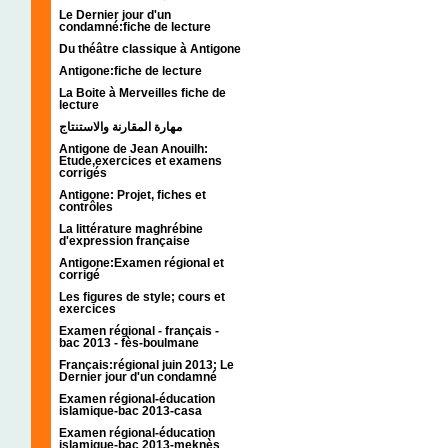
Le Dernier jour d'un
condamné:fiche de lecture
Du théâtre classique à Antigone
Antigone:fiche de lecture
La Boite à Merveilles fiche de
lecture
مهارة المقارنة والاستنتاج
Antigone de Jean Anouilh:
Etude,exercices et examens
corrigés
Antigone: Projet, fiches et
contrôles
La littérature maghrébine
d'expression française
Antigone:Examen régional et
corrigé
Les figures de style; cours et
exercices
Examen régional - français -
bac 2013 - fès-boulmane
Français:régional juin 2013; Le
Dernier jour d'un condamné
Examen régional-éducation
islamique-bac 2013-casa
Examen régional-éducation
islamique-bac 2013-meknès