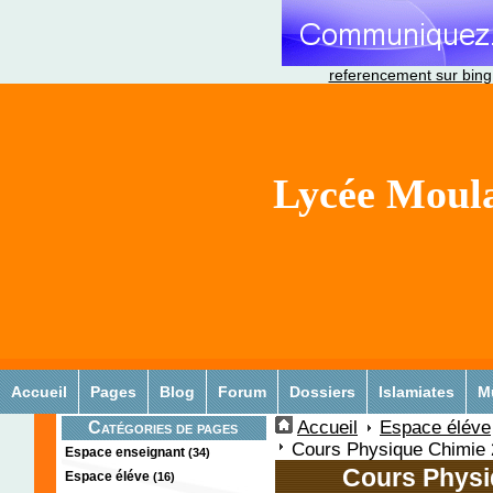
referencement sur bing
Lycée Moula
Accueil
Pages
Blog
Forum
Dossiers
Islamiates
M
Accueil
Espace éléve
Catégories de pages
Cours Physique Chimie 
Espace enseignant
(34)
Cours Phys
Espace éléve
(16)