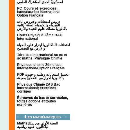
لمستوى الجدع المشترك العلمي
PC Cours et exercices
baccalauréat international
Option Français
دروس امتحانات و فروض مادة
الفيزياء والكيمياء السنة الثانية
باكالوريا مسلك علوم الحياة والأرض
Cours Physique 2ème BAC
International
امتحانات الباكالوريا احرار علوم الحياة
والأرض مع التصحيح
1ère bac international sc ex et
sc maths: Physique Chimie
Physique chimie 2ème bac
international Option Français
PDF تحميل امتحانات وطنية و جهوية
باكالوريا احرار مع التصحيح بصيغة
Physique Chimie 2AS Bac
International; exercices
corriges
Épreuves du bac et correction,
toutes options et toutes
matières
Les mathématiques
Mathsالسنة الأولى من سلك
الباكالوريا علوم رياضية