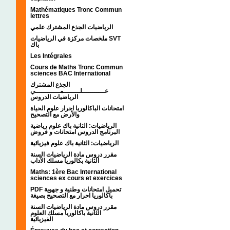
Mathématiques Tronc Commun
lettres
الرياضيات الجذع المشترك علمي
ملخصات مركزة في الرياضيات SVT
باك
Les Intégrales
Cours de Maths Tronc Commun
sciences BAC International
الجذع المشترك
عـــــــــــلــــــــمــــــــــــي
الرياضيات الدروس
امتحانات الباكالوريا احرار علوم الحياة
والأرض مع التصحيح
الرياضيات: الثانية باك علوم رياضية
البرنامج الدروس امتحانات و فروض
الرياضيات: الثانية باك علوم فيزيائية
مقرر دروس مادة الرياضيات السنة
الثانية بكالوريا مسلك الآداب
Maths: 1ère Bac International
sciences ex cours et exercices
PDF تحميل امتحانات وطنية و جهوية
باكالوريا احرار مع التصحيح بصيغة
مقرر دروس مادة الرياضيات السنة
الثانية باكالوريا مسلك العلوم
الفيزيائية