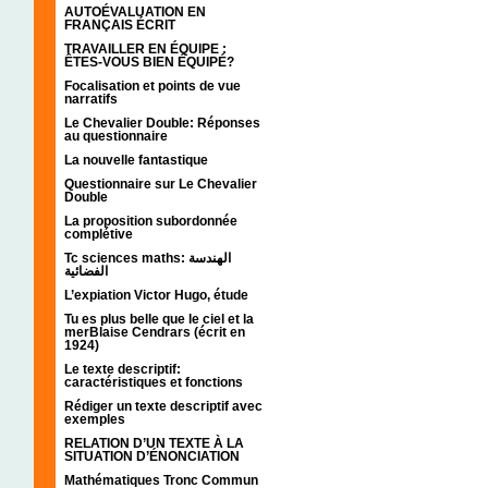
AUTOÉVALUATION EN
FRANÇAIS ÉCRIT
TRAVAILLER EN ÉQUIPE :
ÊTES-VOUS BIEN ÉQUIPÉ?
Focalisation et points de vue
narratifs
Le Chevalier Double: Réponses
au questionnaire
La nouvelle fantastique
Questionnaire sur Le Chevalier
Double
La proposition subordonnée
complétive
Tc sciences maths: الهندسة
الفضائية
L’expiation Victor Hugo, étude
Tu es plus belle que le ciel et la
merBlaise Cendrars (écrit en
1924)
Le texte descriptif:
caractéristiques et fonctions
Rédiger un texte descriptif avec
exemples
RELATION D’UN TEXTE À LA
SITUATION D’ÉNONCIATION
Mathématiques Tronc Commun