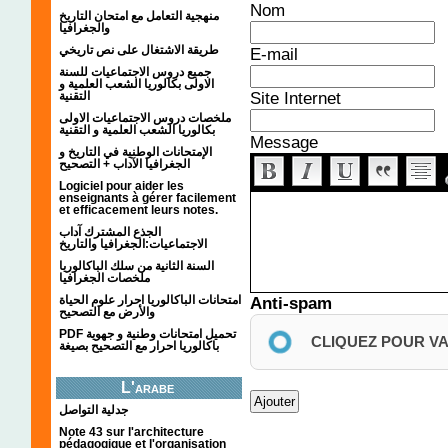
Nom
منهجية التعامل مع امتحان التاريخ
والجغرافيا
طريقة الاشتغال على نص تاريخي
E-mail
جميع دروس الاجتماعيات للسنة
الاولى بكالوريا الشعب العلمية و
Site Internet
التقنية
ملخصات دروس الاجتماعيات الاولى
بكالوريا الشعب العلمية و التقنية
Message
الإمتحانات الوطنية في التاريخ و
الجغرافيا الآداب + التصحيح
Logiciel pour aider les
enseignants à gérer facilement
et efficacement leurs notes.
الجذع المشترك آداب
الاجتماعيات:الجغرافيا والتاريخ
السنة الثانية من سلك الباكالوريا
ملخصات الجغرافيا
امتحانات الباكالوريا احرار علوم الحياة
Anti-spam
والأرض مع التصحيح
PDF تحميل امتحانات وطنية و جهوية
CLIQUEZ POUR V
باكالوريا احرار مع التصحيح بصيغة
L'arabe
جدلية التواصل
Note 43 sur l'architecture
pédagogique et l'organisation