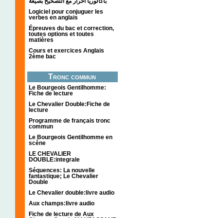
باكالوريا احرار مع التصحيح بصيغة
Logiciel pour conjuguer les
verbes en anglais
Épreuves du bac et correction,
toutes options et toutes
matières
Cours et exercices Anglais
2ème bac
Tronc commun
Le Bourgeois Gentilhomme:
Fiche de lecture
Le Chevalier Double:Fiche de
lecture
Programme de français tronc
commun
Le Bourgeois Gentilhomme en
scène
LE CHEVALIER
DOUBLE:integrale
Séquences: La nouvelle
fantastique; Le Chevalier
Double
Le Chevalier double:livre audio
Aux champs:livre audio
Fiche de lecture de Aux