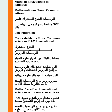
Maths fi: Equivalence de
capitaux
Mathématiques Tronc Commun
lettres
الرياضيات الجذع المشترك علمي
ملخصات مركزة في الرياضيات SVT
باك
Les Intégrales
Cours de Maths Tronc Commun
sciences BAC International
الجذع المشترك
عـــــــــــلــــــــمــــــــــــي
الرياضيات الدروس
امتحانات الباكالوريا احرار علوم الحياة
والأرض مع التصحيح
الرياضيات: الثانية باك علوم رياضية
البرنامج الدروس امتحانات و فروض
الرياضيات: الثانية باك علوم فيزيائية
مقرر دروس مادة الرياضيات السنة
الثانية بكالوريا مسلك الآداب
Maths: 1ère Bac International
sciences ex cours et exercices
PDF تحميل امتحانات وطنية و جهوية
باكالوريا احرار مع التصحيح بصيغة
مقرر دروس مادة الرياضيات السنة
الثانية باكالوريا مسلك العلوم