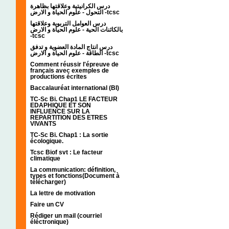
درس الكرانيتية وعلاقتها بظاهرة
التحول - علوم الحياة و الارض -tcsc
درس العوامل التربوية وعلاقتها
بالكائنات الحية - علوم الحياة و الارض
-tcsc
درس انتاج المادة العضوية و تدفق
الطاقة - علوم الحياة و الارض -tcsc
Comment réussir l'épreuve de
français avec exemples de
productions écrites
Baccalauréat international (BI)
TC-Sc Bi. Chap1 LE FACTEUR
EDAPHIQUE ET SON
INFLUENCE SUR LA
REPARTITION DES ETRES
VIVANTS
TC-Sc Bi. Chap1 : La sortie
écologique.
Tcsc Biof svt : Le facteur
climatique
La communication: définition,
types et fonctions(Document à
télécharger)
La lettre de motivation
Faire un CV
Rédiger un mail (courriel
éléctronique)