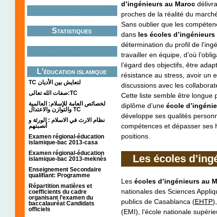
d’ingénieurs au Maroc
délivra
proches de la réalité du marché
Sans oublier que les compétenc
Statistiques
dans
les écoles d’ingénieurs
détermination du profil de l’ing
travailler en équipe, d’où l’ob
l’égard des objectifs, être ada
L'éducation islamique
résistance au stress, avoir un 
TC لتعايش بين الأديان
discussions avec les collabora
صفات الله تعالى:TC
Cette liste semble être longue 
لخصائص العامة للإسلام: العالمية
diplôme d’une
école d’ingéni
والتوازن والاعتدال TC
développe ses qualités personne
نظام الارث في الاسلام : الورثة و
compétences et dépasser ses h
أنصبتهم
positions.
Examen régional-éducation
islamique-bac 2013-casa
Examen régional-éducation
Les écoles d’ing
islamique-bac 2013-meknès
Enseignement Secondaire
qualifiant: Programme
Les
écoles d’ingénieurs au 
Répartition matières et
nationales des Sciences Appliq
coefficients du cadre
organisant l’examen du
publics de Casablanca (
EHTP
)
baccalauréat Candidats
officiels
(EMI), l’école nationale supéri