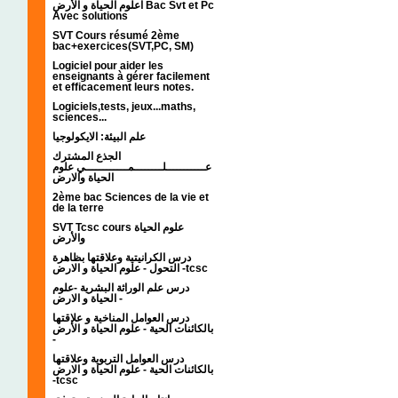
اعلوم الحياة و الأرض Bac Svt et Pc
Avec solutions
SVT Cours résumé 2ème
bac+exercices(SVT,PC, SM)
Logiciel pour aider les
enseignants à gérer facilement
et efficacement leurs notes.
Logiciels,tests, jeux...maths,
sciences...
علم البيئة: الايكولوجيا
الجذع المشترك
عـــــــــــلــــــــمــــــــــــي علوم
الحياة والارض
2ème bac Sciences de la vie et
de la terre
SVT Tcsc cours علوم الحياة
والأرض
درس الكرانيتية وعلاقتها بظاهرة
التحول - علوم الحياة و الارض -tcsc
درس علم الوراثة البشرية -علوم
الحياة و الارض -
درس العوامل المناخية و علاقتها
بالكائنات الحية - علوم الحياة و الأرض
-
درس العوامل التربوية وعلاقتها
بالكائنات الحية - علوم الحياة و الارض
-tcsc