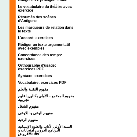
Le vocabulaire du théâtre avec
exercice
Résumés des scènes
d’Antigone
Les marqueurs de relation dans
le texte
L'accord: exercices
Rédiger un texte argumentatif
avec exemples
Concordance des temps:
exercices
Orthographe d’usage:
exercices PDF
Syntaxe: exercices
Vocabulaire: exercices PDF
مفهوم التقنية والعلم
مفهوم المجتمع – الأولى بكالوريا علوم
تجريبية
مفهوم الشغل
مفهوم الوعي و اللاوعي
مفهوم الرغبة
السنة الأولى الآداب والعلوم الإنسانية
البرنامج الدروس امتحانات و
فروضMaths