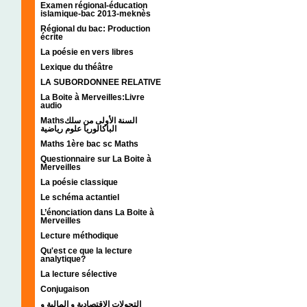
Examen régional-éducation
islamique-bac 2013-meknès
Régional du bac: Production
écrite
La poésie en vers libres
Lexique du théâtre
LA SUBORDONNEE RELATIVE
La Boite à Merveilles:Livre
audio
Mathsالسنة الأولى من سلك
الباكالوريا علوم رياضية
Maths 1ère bac sc Maths
Questionnaire sur La Boite à
Merveilles
La poésie classique
Le schéma actantiel
L’énonciation dans La Boite à
Merveilles
Lecture méthodique
Qu'est ce que la lecture
analytique?
La lecture sélective
Conjugaison
التحولات الإقتصادية و المالية و