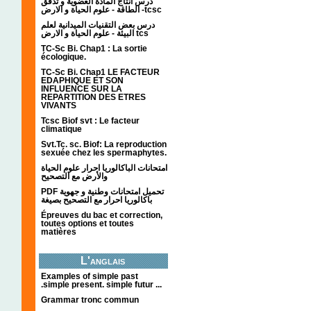
درس انتاج المادة العضوية و تدفق
الطاقة - علوم الحياة و الارض -tcsc
درس بعض التقنيات الميدانية لعلم
البيئة - علوم الحياة و الارض tcs
TC-Sc Bi. Chap1 : La sortie
écologique.
TC-Sc Bi. Chap1 LE FACTEUR
EDAPHIQUE ET SON
INFLUENCE SUR LA
REPARTITION DES ETRES
VIVANTS
Tcsc Biof svt : Le facteur
climatique
Svt.Tc. sc. Biof: La reproduction
sexuée chez les spermaphytes.
امتحانات الباكالوريا احرار علوم الحياة
والأرض مع التصحيح
PDF تحميل امتحانات وطنية و جهوية
باكالوريا احرار مع التصحيح بصيغة
Épreuves du bac et correction,
toutes options et toutes
matières
L'anglais
Examples of simple past
.simple present. simple futur ...
Grammar tronc commun