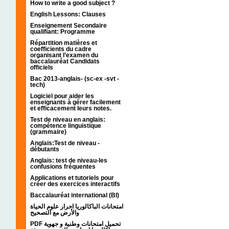
How to write a good subject ?
English Lessons: Clauses
Enseignement Secondaire
qualifiant: Programme
Répartition matières et
coefficients du cadre
organisant l’examen du
baccalauréat Candidats
officiels
Bac 2013-anglais- (sc-ex -svt -
tech)
Logiciel pour aider les
enseignants à gérer facilement
et efficacement leurs notes.
Test de niveau en anglais:
compétence linguistique
(grammaire)
Anglais:Test de niveau -
débutants
Anglais: test de niveau-les
confusions fréquentes
Applications et tutoriels pour
créer des exercices interactifs
Baccalauréat international (BI)
امتحانات الباكالوريا احرار علوم الحياة
والأرض مع التصحيح
PDF تحميل امتحانات وطنية و جهوية