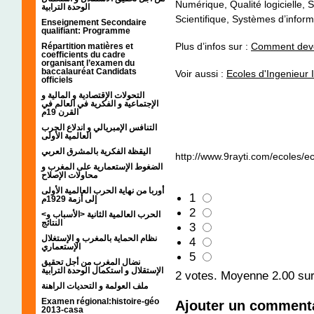
Numérique, Qualité logicielle, 
الوحدة الترابية
Scientifique, Systèmes d’infor
Enseignement Secondaire
qualifiant: Programme
Plus d’infos sur :
Comment deve
Répartition matières et
coefficients du cadre
organisant l’examen du
baccalauréat Candidats
Voir aussi :
Ecoles d'Ingenieur 
officiels
التحولات الإقتصادية و المالية و
الإجتماعية و الفكرية في العالم في
القرن 19م
التنافس الإمبريالي و اندلاع الحرب
العالمية الأولى
اليقظة الفكرية بالمشرق العربي
http://www.9rayti.com/ecoles/e
الضغوط الإستعمارية على المغرب و
محاولات الإصلاح
أوربا من نهاية الحرب العالمية الأولى
1
إلى أزمة 1929م
2
<الحرب العالمية الثانية <الأسباب و
النتائج
3
نظام الحماية بالمغرب و الإستغلال
4
الإستعماري
5
نضال المغرب من أجل تحقيق
الإستقلال و استكمال الوحدة الترابية
2
votes. Moyenne
2.00
sur
ملف العولمة و التحديات الراهنة
Examen régional:histoire-géo
Ajouter un comment
2013-casa