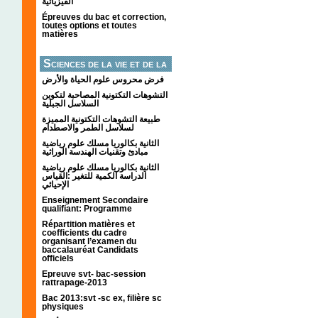
الفيزيائية
Épreuves du bac et correction,
toutes options et toutes
matières
Sciences de la vie et de la
terre
فرض محروس علوم الحياة والأرض
التشوهات التكتونیة المصاحبة لتكوین
السلاسل الجبلیة
طبيعة التشوهات التكتونية المميزة
لسلاسل الطمر والاصطدام
الثانية بكالوريا مسلك علوم رياضية
مبادئ وتقنيات الهندسة الوراثية
الثانية بكالوريا مسلك علوم رياضية
الدراسة الكمية للتغير :القياس
الإحيائي
Enseignement Secondaire
qualifiant: Programme
Répartition matières et
coefficients du cadre
organisant l’examen du
baccalauréat Candidats
officiels
Epreuve svt- bac-session
rattrapage-2013
Bac 2013:svt -sc ex, filière sc
physiques