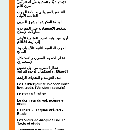
الإجتماعية و الفكرية في العالم في
القرن 19م
التنافس الإمبريالي و اندلاع الحرب
العالمية الأولى
اليقظة الفكرية بالمشرق العربي
الضغوط الإستعمارية على المغرب و
محاولات الإصلاح
أوربا من نهاية الحرب العالمية الأولى
إلى أزمة 1929م
<الحرب العالمية الثانية <الأسباب و
النتائج
نظام الحماية بالمغرب و الإستغلال
الإستعماري
نضال المغرب من أجل تحقيق
الإستقلال و استكمال الوحدة الترابية
ملف العولمة و التحديات الراهنة
Le Dernier jour d'un condamné:
livre audio (Version Intégrale)
Le roman à thèse
Le dormeur du val; poème et
étude
Barbara - Jacques Prévert -
Etude
Les Vieux de Jacques BREL:
Texte et étude
Antigone:Le prologue; étude