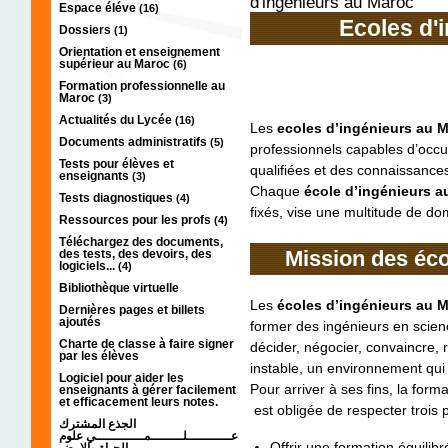
d'ingénieurs au Maroc
Espace éléve
(16)
Ecoles d'
Dossiers
(1)
Orientation et enseignement
supérieur au Maroc
(6)
Formation professionnelle au
Maroc
(3)
Actualités du Lycée
(16)
Les
ecoles d’ingénieurs au 
Documents administratifs
(5)
professionnels capables d’occ
Tests pour élèves et
qualifiées et des connaissance
enseignants
(3)
Chaque
école d’ingénieurs a
Tests diagnostiques
(4)
fixés, vise une multitude de do
Ressources pour les profs
(4)
Téléchargez des documents,
Mission des éco
des tests, des devoirs, des
logiciels...
(4)
Bibliothèque virtuelle
Les
écoles d’ingénieurs au 
Dernières pages et billets
ajoutés
former des ingénieurs en scienc
Charte de classe à faire signer
décider, négocier, convaincre,
par les élèves
instable, un environnement qui
Logiciel pour aider les
Pour arriver à ses fins, la form
enseignants à gérer facilement
et efficacement leurs notes.
est obligée de respecter trois 
الجذع المشترك
عـــــــــــلــــــــمــــــــــــي علوم
Offrir une formation équilibré
الحياة والارض