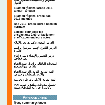
الحوار
Examen régional:arabe 2013-
tanger - tétouan
Examen régional arabe-bac
2013-meknès
Bac 2013: arabe lettres-session
normale
Logiciel pour aider les
enseignants à gérer facilement
et efficacement leurs notes.
الدرس اللغوي:تذكير بدروس الإملاء
الدرس اللغوي:الإسم الموصول و إسم
الإشارة
درس التعبير و الإنشاء : مهارة إنتاج
نص حجاجي
امتحانات الباكالوريا احرار علوم الحياة
والأرض مع التصحيح
اللغة العربية: الثانية باك علوم الحياة
والارض امتحانات و فروض
اللغة العربية: الأولى باك علوم تجريبية
PDF تحميل امتحانات وطنية و جهوية
باكالوريا احرار مع التصحيح بصيغة
Physique chimie
Tronc commun sciences: