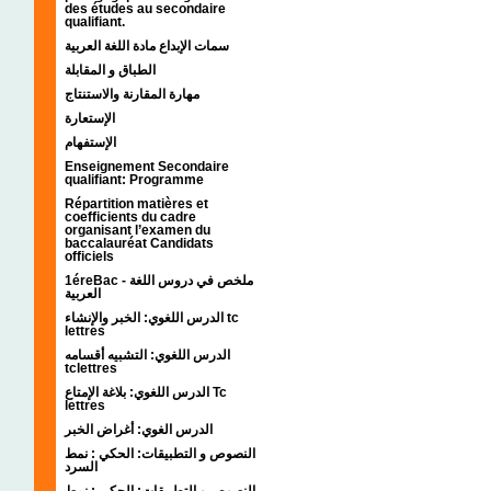
des études au secondaire
qualifiant.
سمات الإبداع مادة اللغة العربية
الطباق و المقابلة
مهارة المقارنة والاستنتاج
الإستعارة
الإستفهام
Enseignement Secondaire
qualifiant: Programme
Répartition matières et
coefficients du cadre
organisant l’examen du
baccalauréat Candidats
officiels
1éreBac - ملخص في دروس اللغة
العربية
الدرس اللغوي: الخبر والإنشاء tc
lettres
الدرس اللغوي: التشبيه أقسامه
tclettres
الدرس اللغوي: بلاغة الإمتاع Tc
lettres
الدرس الغوي: أغراض الخبر
النصوص و التطبيقات: الحكي : نمط
السرد
النصوص و التطبيقات: الحكي : نمط