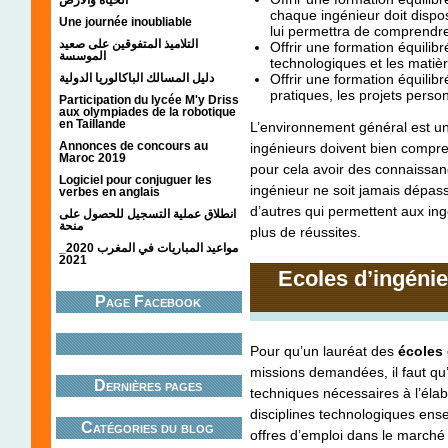
chaque ingénieur doit dispo
Une journée inoubliable
lui permettra de comprendre 
التلاميذ المتفوقين على صعيد
Offrir une formation équilib
الموسسة
technologiques et les mati
دليل المسالك الباكالوريا الدولية
Offrir une formation équilib
pratiques, les projets person
Participation du lycée M'y Driss
aux olympiades de la robotique
en Taillande
L’environnement général est un 
Annonces de concours au
ingénieurs doivent bien compren
Maroc 2019
pour cela avoir des connaissan
Logiciel pour conjuguer les
ingénieur ne soit jamais dépas
verbes en anglais
d’autres qui permettent aux ingé
انطلاق عملية التسجيل للحصول على
منحة
plus de réussites.
مواعيد المباريات في المغرب 2020_
2021
Ecoles d’ingéni
Page Facebook
Pour qu’un lauréat des
écoles
missions demandées, il faut qu’il
Dernières pages
techniques nécessaires à l’élabo
disciplines technologiques ens
Catégories du blog
offres d’emploi dans le marché 