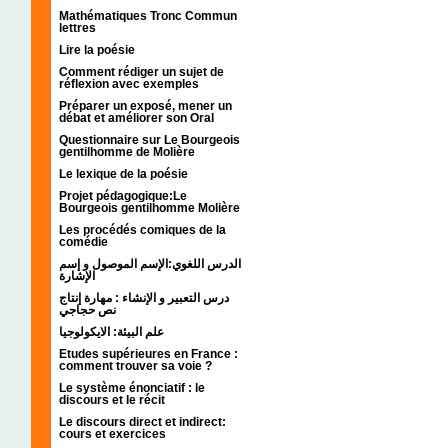
Mathématiques Tronc Commun
lettres
Lire la poésie
Comment rédiger un sujet de
réflexion avec exemples
Préparer un exposé, mener un
débat et améliorer son Oral
Questionnaire sur Le Bourgeois
gentilhomme de Molière
Le lexique de la poésie
Projet pédagogique:Le
Bourgeois gentilhomme Molière
Les procédés comiques de la
comédie
الدرس اللغوي:الإسم الموصول و إسم
الإشارة
درس التعبير و الإنشاء : مهارة إنتاج
نص حجاجي
علم البيئة: الايكولوجيا
Etudes supérieures en France :
comment trouver sa voie ?
Le système énonciatif : le
discours et le récit
Le discours direct et indirect:
cours et exercices