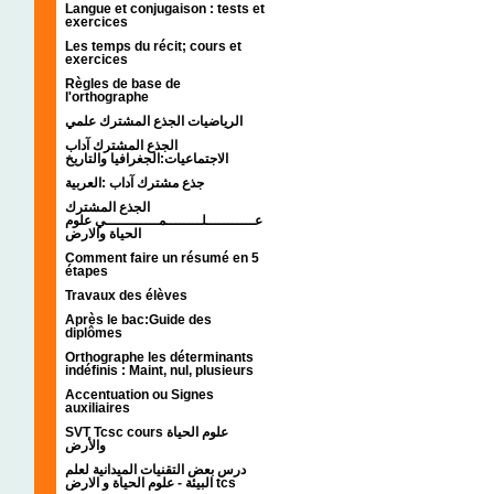
Langue et conjugaison : tests et
exercices
Les temps du récit; cours et
exercices
Règles de base de
l'orthographe
الرياضيات الجذع المشترك علمي
الجذع المشترك آداب
الاجتماعيات:الجغرافيا والتاريخ
جذع مشترك آداب :العربية
الجذع المشترك
عـــــــــــلــــــــمــــــــــــي علوم
الحياة والارض
Comment faire un résumé en 5
étapes
Travaux des élèves
Après le bac:Guide des
diplômes
Orthographe les déterminants
indéfinis : Maint, nul, plusieurs
Accentuation ou Signes
auxiliaires
SVT Tcsc cours علوم الحياة
والأرض
درس بعض التقنيات الميدانية لعلم
البيئة - علوم الحياة و الارض tcs