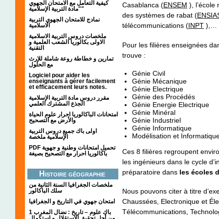
كيفية التعامل مع الامتحان الجهوي
Casablanca (
ENSEM
), l’école
"مادة التربية الإسلامية"
des systèmes de rabat (
ENSIA
نمادج للامتحان الجهوي التربية
télécommunications (
INPT
),… 
الاسلامية
ملخصات دروس التربية الاسلامية
الاولى بكالوريا الشعب العلمية و
Pour les filières enseignées d
التقنية
trouve :
تمارين و خطاطة روعة شاملة للإرث
مع الحلول
Génie Civil
Logiciel pour aider les
Génie Mécanique
enseignants à gérer facilement
et efficacement leurs notes.
Génie Electrique
Génie des Procédés
مقرر دروس مادة التربية الإسلامية
الجذع المشترك العلمي
Génie Energie Electrique
Génie Minéral
امتحانات الباكالوريا احرار علوم الحياة
Génie Industriel
والأرض مع التصحيح
Génie Informatique
اولى باك جميع دروس التربية
Modélisation et Informatiqu
الإسلامية ملخصة
PDF تحميل امتحانات وطنية و جهوية
Ces 8 filières regroupent envir
باكالوريا احرار مع التصحيح بصيغة
les ingénieurs dans le cycle d’i
préparatoire dans
les écoles 
Histoire géographie
ملخصات الجغرافيا السنة الثانية من
Nous pouvons citer à titre d’ex
سلك الباكالور
Chaussées, Electronique et Él
امتحان جهوي في التاريخ و الجغرافيا
Télécommunications, Technolo
1 باك علوم – تاريخ : نضال المغرب
من أجل تحقيق الاستقلال و استكمال