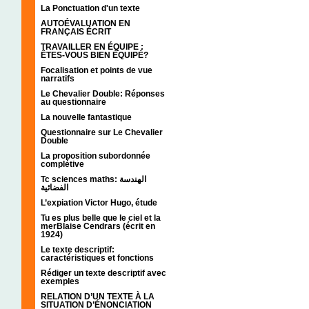
La Ponctuation d'un texte
AUTOÉVALUATION EN
FRANÇAIS ÉCRIT
TRAVAILLER EN ÉQUIPE :
ÊTES-VOUS BIEN ÉQUIPÉ?
Focalisation et points de vue
narratifs
Le Chevalier Double: Réponses
au questionnaire
La nouvelle fantastique
Questionnaire sur Le Chevalier
Double
La proposition subordonnée
complétive
Tc sciences maths: الهندسة
الفضائية
L’expiation Victor Hugo, étude
Tu es plus belle que le ciel et la
merBlaise Cendrars (écrit en
1924)
Le texte descriptif:
caractéristiques et fonctions
Rédiger un texte descriptif avec
exemples
RELATION D’UN TEXTE À LA
SITUATION D’ÉNONCIATION