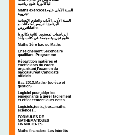
الباكالوريا علوم رياضية
Maths exercicesالسنة الأولى علوم
تجريبية
السنة الأولى الآداب والعلوم الإنسانية
البرنامج الدروس امتحانات و
فروضMaths
الرياضيات لمستوى الثانية بكالوريا
علوم تجريبية مجمعة في كتاب واحد
Maths 1ère bac sc Maths
Enseignement Secondaire
qualifiant: Programme
Répartition matières et
coefficients du cadre
organisant l’examen du
baccalauréat Candidats
officiels
Bac 2013:Maths- (sc-éco et
gestion)
Logiciel pour aider les
enseignants à gérer facilement
et efficacement leurs notes.
Logiciels,tests, jeux...maths,
sciences...
FORMULES DE
MATHEMATIQUES
FINANCIERES
Maths financiers:Les intérêts