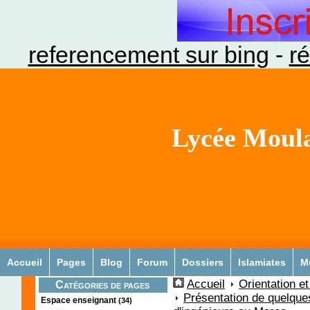
referencement sur bing
-
ré
Lycée Moula
Accueil
Pages
Blog
Forum
Dossiers
Islamiates
M
Accueil
Orientation e
Catégories de pages
Présentation de quelques
Espace enseignant
(34)