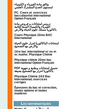
وثائق مادة الفيزياء و الكيمياء
لمستوى الجدع المشترك العلمي
PC Cours et exercices
baccalauréat international
Option Français
دروس امتحانات و فروض مادة
الفيزياء والكيمياء السنة الثانية
باكالوريا مسلك علوم الحياة والأرض
Cours Physique 2ème BAC
International
امتحانات الباكالوريا احرار علوم الحياة
والأرض مع التصحيح
1ère bac international sc ex et
sc maths: Physique Chimie
Physique chimie 2ème bac
international Option Français
PDF تحميل امتحانات وطنية و جهوية
باكالوريا احرار مع التصحيح بصيغة
Physique Chimie 2AS Bac
International; exercices
corriges
Épreuves du bac et correction,
toutes options et toutes
matières
Les mathématiques
Mathsالسنة الأولى من سلك