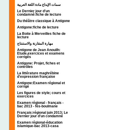
سمات الإبداع مادة اللغة العربية
Le Dernier jour d'un
condamné:fiche de lecture
Du théâtre classique à Antigone
Antigone:fiche de lecture
La Boite à Merveilles fiche de
lecture
مهارة المقارنة والاستنتاج
Antigone de Jean Anouilh:
Etude,exercices et examens
corrigés
Antigone: Projet, fiches et
contrôles
La littérature maghrébine
d'expression française
Antigone:Examen régional et
corrigé
Les figures de style; cours et
exercices
Examen régional - français -
bac 2013 - fès-boulmane
Français:régional juin 2013; Le
Dernier jour d'un condamné
Examen régional-éducation
islamique-bac 2013-casa