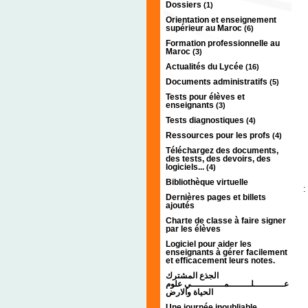
Dossiers
(1)
Orientation et enseignement
supérieur au Maroc
(6)
Formation professionnelle au
Maroc
(3)
Actualités du Lycée
(16)
Documents administratifs
(5)
Tests pour élèves et
enseignants
(3)
Tests diagnostiques
(4)
Ressources pour les profs
(4)
Téléchargez des documents,
des tests, des devoirs, des
logiciels...
(4)
Bibliothèque virtuelle
س
Dernières pages et billets
ajoutés
Charte de classe à faire signer
par les élèves
Logiciel pour aider les
enseignants à gérer facilement
et efficacement leurs notes.
الجذع المشترك
عـــــــــــلــــــــمــــــــــــي علوم
الحياة والارض
Une journée inoubliable