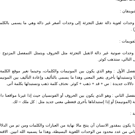
الشوينقان
حدات لغوية دالة تقبل التجزئة إلى وحدات أصغر غير دالة وهي ما يسمى بالكلم
(ر
الفويمات
حدات صوتية غير دالة لاتقبل التجزئة مثل الحروف ويتمثل التمفصل المزدوج 
ال التالي، ستذهب كوثر
ل الأول : وهو الذي يكون بين المونيمات والكلمات، وحينما نغير موقع الكلمة أو
 ونستبدلها بأخرى بتغير المعنى وهذا ما يسمى بالتأليف وإعادة التأليف بين المونيم
اج دلالات جديدة : س + قد + ذهب + كوثر. نحذف كلمة ذهب ونستبدلها بكلمة أتى
صل الثاني : وهو الذي يكون بين الحروف أو الفونسيان حيث إذا غيرنا مواقعنا داخل
مة (المونيمة) أو إذا إستبدلناها بأخرى فتعطي معنى جديد مثل : كل ملك – لك
صة
يكون بمقدور الانسان أن ينتج مالا نهاية من العبارات والكلمات ومن تم من الدلالات
اني من عدد محدود من الوحدات اللغوية البسيطة، وهذا ما يسميه الله انيين. الاقتص