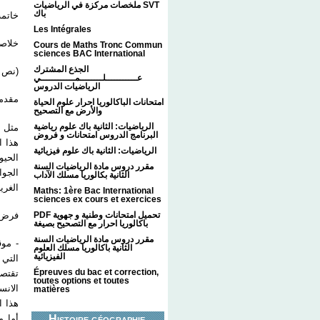
ملخصات مركزة في الرياضيات SVT
باك
خات :
Les Intégrales
خلا :
Cours de Maths Tronc Commun
sciences BAC International
الجذع المشترك
نص د)
عـــــــــــلــــــــمــــــــــــي
الرياضيات الدروس
مقد :
امتحانات الباكالوريا احرار علوم الحياة
والأرض مع التصحيح
الرياضيات: الثانية باك علوم رياضية
مثل ه
البرنامج الدروس امتحانات و فروض
هذا ا
الرياضيات: الثانية باك علوم فيزيائية
الحيو
مقرر دروس مادة الرياضيات السنة
الجوا
الثانية بكالوريا مسلك الآداب
الغر.
Maths: 1ère Bac International
sciences ex cours et exercices
فر :
PDF تحميل امتحانات وطنية و جهوية
باكالوريا احرار مع التصحيح بصيغة
مقرر دروس مادة الرياضيات السنة
موقف 
الثانية باكالوريا مسلك العلوم
الفيزيائية
التي 
Épreuves du bac et correction,
تقتصر
toutes options et toutes
الانس
matières
هذا .
أما م
Histoire géographie