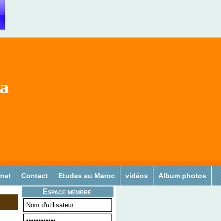
sa
 net
Contact
Etudes au Maroc
vidéos
Album photos
Espace membre