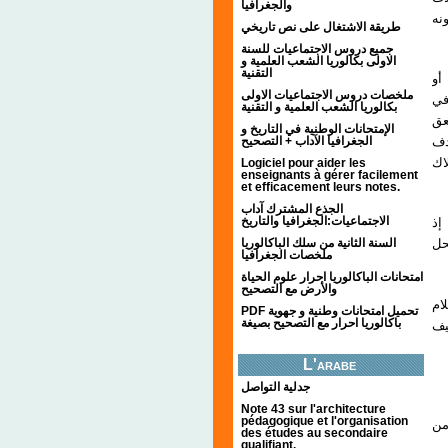
والجغرافيا
نه
طريقة الاشتغال على نص تاريخي
جميع دروس الاجتماعيات للسنة
الاولى بكالوريا الشعب العلمية و
التقنية
أو
ملخصات دروس الاجتماعيات الاولى
في
بكالوريا الشعب العلمية و التقنية
عق
الإمتحانات الوطنية في التاريخ و
الجغرافيا الآداب + التصحيح
دف
اك
Logiciel pour aider les
enseignants à gérer facilement
et efficacement leurs notes.
الجذع المشترك آداب
الاجتماعيات:الجغرافيا والتاريخ
- 
السنة الثانية من سلك الباكالوريا
يؤكد Ben
ملخصات الجغرافيا
امتحانات الباكالوريا احرار علوم الحياة
والأرض مع التصحيح
- 
PDF تحميل امتحانات وطنية و جهوية
باكالوريا احرار مع التصحيح بصيغة
يف
L'arabe
جدلية التواصل
Note 43 sur l'architecture
pédagogique et l'organisation
 الخاصية يميز
des études au secondaire
qualifiant.