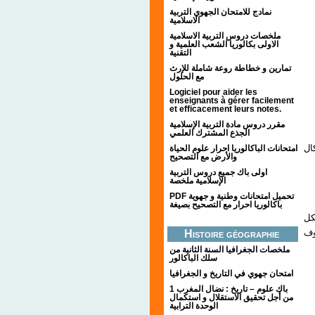
نمادج للامتحان الجهوي التربية
الاسلامية
ملخصات دروس التربية الاسلامية
الاولى بكالوريا الشعب العلمية و
التقنية
تمارين و خطاطة روعة شاملة للإرث
مع الحلول
Logiciel pour aider les
enseignants à gérer facilement
et efficacement leurs notes.
مقرر دروس مادة التربية الإسلامية
الجذع المشترك العلمي
- 
امتحانات الباكالوريا احرار علوم الحياة
والأرض مع التصحيح
اولى باك جميع دروس التربية
الإسلامية ملخصة
PDF تحميل امتحانات وطنية و جهوية
باكالوريا احرار مع التصحيح بصيغة
- 
وف
Histoire géographie
ملخصات الجغرافيا السنة الثانية من
سلك الباكالور
امتحان جهوي في التاريخ و الجغرافيا
1 باك علوم – تاريخ : نضال المغرب
من أجل تحقيق الاستقلال و استكمال
الوحدة الترابية