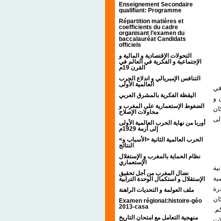
Enseignement Secondaire
qualifiant: Programme
Répartition matières et
coefficients du cadre
organisant l’examen du
baccalauréat Candidats
officiels
التحولات الإقتصادية و المالية و
الإجتماعية و الفكرية في العالم في
القرن 19م
التنافس الإمبريالي و اندلاع الحرب
العالمية الأولى
في
اليقظة الفكرية بالمشرق العربي
 و
الضغوط الإستعمارية على المغرب و
ان
محاولات الإصلاح
لى
أوربا من نهاية الحرب العالمية الأولى
إلى أزمة 1929م
<الحرب العالمية الثانية <الأسباب و
النتائج
نظام الحماية بالمغرب و الإستغلال
الإستعماري
- 
نضال المغرب من أجل تحقيق
ية
الإستقلال و استكمال الوحدة الترابية
رة
ملف العولمة و التحديات الراهنة
ان
Examen régional:histoire-géo
2013-casa
كم
منهجية التعامل مع امتحان التاريخ
ات