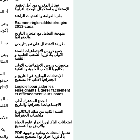
نضال المغرب من أجل تحقيق
الإستقلال و استكمال الوحدة الترابية
أ-  :
ملف العولمة و التحديات الراهنة
Examen régional:histoire-géo
وهي و
2013-casa
كوث) .
منهجية التعامل مع امتحان التاريخ
والجغرافيا
ب-  :
طريقة الاشتغال على نص تاريخي
جميع دروس الاجتماعيات للسنة
وهي و
الاولى بكالوريا الشعب العلمية و
التقنية
المث.
ملخصات دروس الاجتماعيات الاولى
بكالوريا الشعب العلمية و التقنية
المفص
الإمتحانات الوطنية في التاريخ و
الجغرافيا الآداب + التصحيح
حذفها
لإنت.
Logiciel pour aider les
enseignants à gérer facilement
et efficacement leurs notes.
المنف
الجذع المشترك آداب
الاجتماعيات:الجغرافيا والتاريخ
الكل.
السنة الثانية من سلك الباكالوريا
ملخصات الجغرافيا
خلا :
امتحانات الباكالوريا احرار علوم الحياة
والأرض مع التصحيح
هكذا 
PDF تحميل امتحانات وطنية و جهوية
والمع
باكالوريا احرار مع التصحيح بصيغة