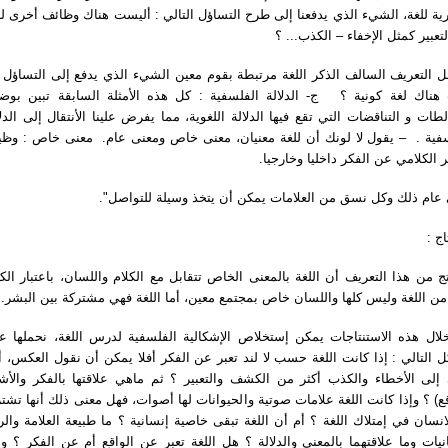
رية للغة، الشيء الذي يدفعنا إلى طرح التساؤل التالي : أليست هناك وظائف أخرى لل
لتعبير كمثل الإخفاء – الكذب... ؟
التعريف السالف الذكر اللغة مرتبطة بقوم معين الشيء الذي يدفع إلى التساؤل إن
هناك لغة كونية ؟ ج- الدلالة الفلسفية : كل هذه الأمثلة السابقة تبين بوض
لطات و التناقضات التي تقع فيها الدلالة اللغوية، مما يفرض علينا الأنتقال إلى الدلا
فية . – يقول لا لونك أن للغة معنيان، معنى خاص ومعنى عام. معنى خاص : وظي
بير الكلامي عن الفكر داخليا وخارجيا
ى عام ذلك وكل نسق من العلامات يمكن أن يتخذ وسيلة للتواصل
نتاج
ج من هذا التعريف أن اللغة بالمعنى الخاص تتقابل مع الكلام واللسان، باعتبار الكل
 من اللغة وليس كلها واللسان خاص بمجتمع معين، أما اللغة فهي مشتركة بين البشر
ال هذه الاستنتاجات يمكن إستخلاص الإشكالية الفلسفية لدرس اللغة، نحملها ع
 التالي : إذا كانت اللغة حسب لا لند تعبر عن الفكر أفلا يمكن أن نقول العكس، أن
إلى الأخطاء والكذب أكثر من الكشف والتعبير ؟ ثم ماهي علاقتها بالفكر والأشي
ع) ؟ وإذا كانت اللغة علامات صوتية والحيوانات لها أصوات، فهل معنى ذلك أنها تشتر
انسان في إمتلاك اللغة ؟ أم أن اللغة تبقى خاصية إنسانية ؟ ما طبيعة العلامة والر
نيات وما علاقتهما بالمعنى والدلالة ؟ هل اللغة تعبر عن الواقع أم عن الفكر ؟ و