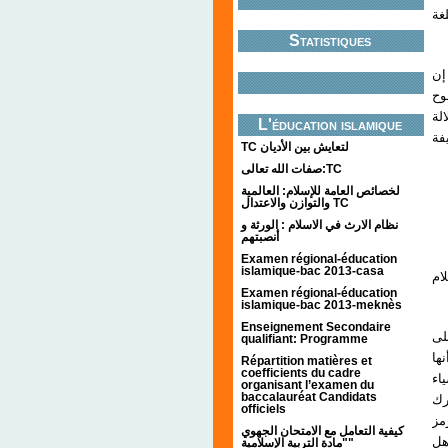
غة
Statistiques
- 
وح
لة
L'éducation islamique
فة
TC لتعايش بين الأديان
صفات الله تعالى:TC
لخصائص العامة للإسلام: العالمية
والتوازن والاعتدال TC
نظام الارث في الاسلام : الورثة و
أنصبتهم
Examen régional-éducation
islamique-bac 2013-casa
ام
Examen régional-éducation
islamique-bac 2013-meknès
Enseignement Secondaire
لى
qualifiant: Programme
ها
Répartition matières et
coefficients du cadre
اء
organisant l’examen du
baccalauréat Candidats
(ك
officiels
مز
كيفية التعامل مع الامتحان الجهوي
هل
"مادة التربية الإسلامية"