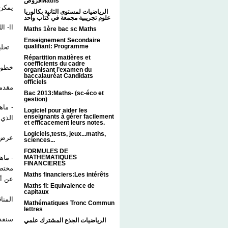
فروضMaths
يمك .
الرياضيات لمستوى الثانية بكالوريا
علوم تجريبية مجمعة في كتاب واحد
II- اللغة الانسانية واللغة الحيوانية ؟
Maths 1ère bac sc Maths
Enseignement Secondaire
qualifiant: Programme
تحل"
Répartition matières et
coefficients du cadre
خط :
organisant l’examen du
baccalauréat Candidats
officiels
مقدمة
Bac 2013:Maths- (sc-éco et
gestion)
ماهي 
Logiciel pour aider les
enseignants à gérer facilement
الذي 
et efficacement leurs notes.
Logiciels,tests, jeux...maths,
عر :
sciences...
FORMULES DE
MATHEMATIQUES
ماهو 
FINANCIERES
مختصر
Maths financiers:Les intérêts
عن أ.
Maths fi: Equivalence de
capitaux
الم :
Mathématiques Tronc Commun
lettres
سنقد.
الرياضيات الجذع المشترك علمي