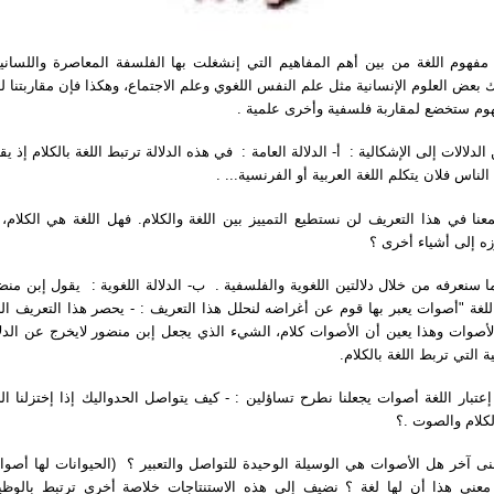
 مفهوم اللغة من بين أهم المفاهيم التي إنشغلت بها الفلسفة المعاصرة واللساني
 بعض العلوم الإنسانية مثل علم النفس اللغوي وعلم الاجتماع، وهكذا فإن مقاربتنا له
فهوم ستخضع لمقاربة فلسفية وأخرى علمية
دلالات إلى الإشكالية : أ- الدلالة العامة : في هذه الدلالة ترتبط اللغة بالكلام إذ يقول
عامة الناس فلان يتكلم اللغة العربية أو الفرنسية
معنا في هذا التعريف لن نستطيع التمييز بين اللغة والكلام. فهل اللغة هي الكلام، 
زه إلى أشياء أخرى ؟
ا سنعرفه من خلال دلالتين اللغوية والفلسفية . ب- الدلالة اللغوية : يقول إبن منض
لغة "أصوات يعبر بها قوم عن أغراضه لنحلل هذا التعريف : - يحصر هذا التعريف الل
أصوات وهذا يعين أن الأصوات كلام، الشيء الذي يجعل إبن منضور لايخرج عن الدلا
ية التي تربط اللغة بالكلام
تبار اللغة أصوات يجعلنا نطرح تساؤلين : - كيف يتواصل الحدواليك إذا إختزلنا اللغة
كلام والصوت .؟
ى آخر هل الأصوات هي الوسيلة الوحيدة للتواصل والتعبير ؟ (الحيوانات لها أصوات
عنى هذا أن لها لغة ؟ نضيف إلى هذه الاستنتاجات خلاصة أخرى ترتبط بالوظي