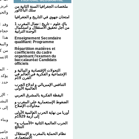
غريزي
ملخصات الجغرافيا السنة الثانية من
سلك الباكالور
والح.
امتحان جهوي في التاريخ و الجغرافيا
1 باك علوم – تاريخ : نضال المغرب
وقد ا
من أجل تحقيق الاستقلال و استكمال
حجاجي
الوحدة الترابية
هذا ا
Enseignement Secondaire
qualifiant: Programme
والبب
Répartition matières et
من كل
coefficients du cadre
organisant l’examen du
الان.
baccalauréat Candidats
officiels
الموق
التحولات الإقتصادية و المالية و
الإجتماعية و الفكرية في العالم في
القرن 19م
حدد :
التنافس الإمبريالي و اندلاع الحرب
العالمية الأولى
الإرت
اليقظة الفكرية بالمشرق العربي
البشر
الضغوط الإستعمارية على المغرب و
محاولات الإصلاح
إلى م.
أوربا من نهاية الحرب العالمية الأولى
إلى أزمة 1929م
وبن :
<الحرب العالمية الثانية <الأسباب و
النتائج
نظام الحماية بالمغرب و الإستغلال
الإستعماري
الوح.