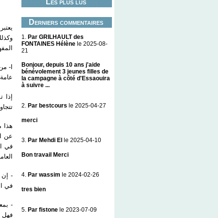
Les plus lus
Derniers commentaires
يعتبر
1.
Par GRILHAULT des
وكذلك
FONTAINES Hélène
le 2025-08-
الم .
21
Bonjour, depuis 10 ans j'aide
من ال
bénévolement 3 jeunes filles de
... .
la campagne à côté d'Essaouira
à suivre ...
إذا ت
2.
Par bestcours
le 2025-04-27
تتجاو
merci
هذا م
عن ال
3.
Par Mehdi El
le 2025-04-10
في ال
Bon travail Merci
العام.
4.
Par wassim
le 2024-02-26
إن إع
في ال
tres bien
بمعن،
5.
Par fistone
le 2023-07-09
فهل م