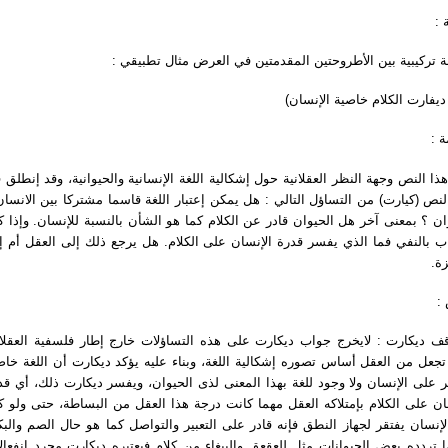
مة
صة تركيبية بين الأطروحتين المقدمتين في العرض مثال تطبيقي
(يفارت الكلام خاصية الإنسان
مة
ذا النص وجهة النظر العقلانية حول إشكالية اللغة الإنسانية والحيوانية، وقد إنطلق 
لنص (كيارت) من التساؤل التالي : هل يمكن إعتبار اللغة قاسما مشتركا بين الانسان
ان ؟ بمعنى آخر هل الحيوان قادر عن الكلام كما هو الشأن بالنسبة للإنسان. وإذا ك
ب بالنفي فما الذي يفسر قدرة الإنسان على الكلام. هل يرجع ذلك إلى العقل أم إ
يزة
ض
ديكارت : لايخرج جواب ديكارت على هذه التساؤلات خارج إطار فلسفية العقلانية
تجعل من العقل أساس تصوره إشكالية اللغة، وبناء عليه يؤكد ديكارت أن اللغة خاص
 على الإنسان ولا وجود للغة بهذا المعنى لذى الحيوان، ويفسر ديكارت ذلك، أي قد
ان على الكلام بإمتلاكه العقل مهما كانت درجة هذا العقل من البساطة، حتى ولو ك
الإنسان يفتقر لجهاز النطق فإنه قادر على التعبير والتواصل كما هو حال الصم والب
ا تردده بعض الحيوانات مثل للعقعق والببغاء من كلام فيعتبره ديكارت مجرد إنفعال