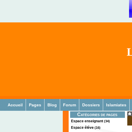
L
Accueil
Pages
Blog
Forum
Dossiers
Islamiates
Catégories de pages
Espace enseignant
(34)
Espace éléve
(16)