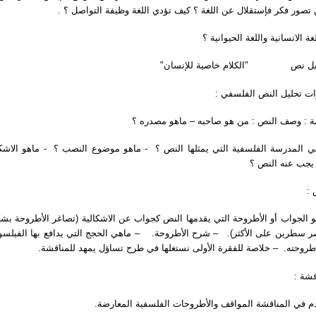
ن تصور فكر فإستقلال عن اللغة ؟ كيف تؤدي اللغة وظيفة التواصل ؟
يل نص "الكلام خاصية للإنسان
وات تحليل النص الفلسفي
 : وصف النص : من هو صاحبه – ماهو مصدره ؟
المدرسة الفلسفية التي يمثلها النص ؟ - ماهو موضوع النصب ؟ - ماهو الاشكال
يجب عنه النص ؟
ض
الجواب أو الأطروحة التي يقدمها النص كجواب عن الاشكالية (تصاغر الأطروحة بشكل
 سطرين على الأكثر). – شرح الأطروحة. – ماهي الحجج التي يدافع بها الفيلس
طروحته. – خلاصة للفقرة الأولى نستغلها في طرح تساؤل يمهد للمناقشة
ناقشة
م في المناقشة المواقف والأطروحات الفلسفية المعارضة