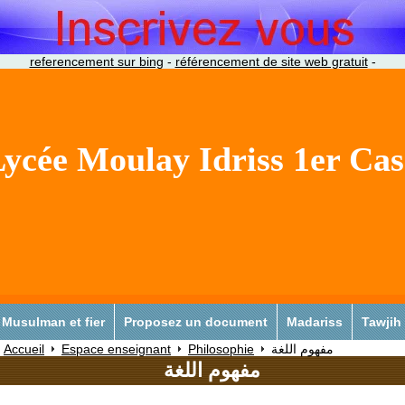
referencement sur bing
-
référencement de site web gratuit
-
ycée Moulay Idriss 1er Ca
Musulman et fier
Proposez un document
Madariss
Tawjih
Accueil
Espace enseignant
Philosophie
مفهوم اللغة
مفهوم اللغة