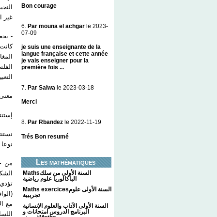
Bon courage
النجي
غير ا
6.
Par mouna el achgar
le 2023-
07-09
يجعل 
كانت 
je suis une enseignante de la
langue française et cette année
المغا
je vais enseigner pour la
الفلس
première fois ...
التع.
7.
Par Salwa
le 2023-03-18
معن".
Merci
إست :
8.
Par Rbandez
le 2022-11-19
نستنت
Trés Bon resumé
نوعا.
Les mathématiques
من خل
الشكل
Mathsالسنة الأولى من سلك
الباكالوريا علوم رياضية
تؤدي 
Maths exercicesالسنة الأولى علوم
الواق
تجريبية
مع ال
السنة الأولى الآداب والعلوم الإنسانية
البرنامج الدروس امتحانات و
اللسا