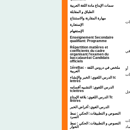
سمات الإبداع مادة اللغة العربية
الطباق و المقابلة
مهارة المقارنة والاستنتاج
ات
الإستعارة
الإستفهام
Enseignement Secondaire
qualifiant: Programme
Répartition matières et
في
coefficients du cadre
organisant l’examen du
baccalauréat Candidats
officiels
1éreBac - ملخص في دروس اللغة
- 
العربية
ات
الدرس اللغوي: الخبر والإنشاء tc
lettres
الدرس اللغوي: التشبيه أقسامه
tclettres
- 
الدرس اللغوي: بلاغة الإمتاع Tc
lettres
الدرس الغوي: أغراض الخبر
النصوص و التطبيقات: الحكي : نمط
السرد
- 
النصوص و التطبيقات: الحكي : نمط
اد
الحوار