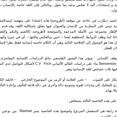
ة و إستجابات آلية لا تعكس وعيه بما يقول. وبالتالي فإن اللغة خاصة بالإنسان دو
يوان
عتمد ديكارت في دفاعه عن موقفه (أطروحته) هاته إعتمادا على منهجية إستدلالية 
ة تنبني على المقارنة من الإنسان والحيوان فيها يتعلق بإشكالية اللغة، وقد قدم 
لإطار مجموعة من الأمثلة المدعمة والموضحة لأطروحته (كالصم والبكم والعق
غاء) كما وظف الروابط المنطقية (هما – حنين وبالعكس ولكنها – أي في حين) واله
 هذا هو الوصول إلى الخلاصة التالية وهي أن الكلام خاصية إنسانية فقط نظرا لإمتل
سان للعقل
ف اللساني : ويؤثر هذا التصور الفلسفي نتائج الدراسات اللسانية المعاصرة، إذ
veniste بناء على دراسات العالم الألماني C.V Frich لأشكال التواصل لدى النحل
 فيها ثلاث خصائص للغة الإنسانية وهي
كاز على الصوت. – تحرر العلامة أو الرمز من الموضوع الخارجي. – قابلية الكلام
ي للتفكيك إلى وحداث لغوية وصوتية دالة وأخرى غير دالة قابلة للتأليف وإعادة التأل
الا نهاية
اء على هذه الخاصية الثالثة يستخلص
خاصية رابعة هي التمفصل المزدوج ولتوضيح هذه Martinet بين نوعين من
دات اللغوية