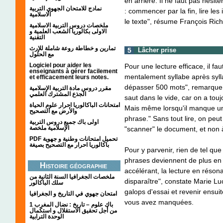
en arrière. Il ne faut pas hésit
نمادج للامتحان الجهوي التربية
: commencer par la fin, lire les i
الاسلامية
le texte", résume François Ric
ملخصات دروس التربية الاسلامية
الاولى بكالوريا الشعب العلمية و
التقنية
تمارين و خطاطة روعة شاملة للإرث
5
Lâcher prise
مع الحلول
Logiciel pour aider les
Pour une lecture efficace, il faut
enseignants à gérer facilement
mentalement syllabe après sylla
et efficacement leurs notes.
dépasser 500 mots", remarque E
مقرر دروس مادة التربية الإسلامية
الجذع المشترك العلمي
saut dans le vide, car on a tou
امتحانات الباكالوريا احرار علوم الحياة
Mais même lorsqu'il manque un
والأرض مع التصحيح
phrase." Sans tout lire, on peut
اولى باك جميع دروس التربية
الإسلامية ملخصة
"scanner" le document, et non à
PDF تحميل امتحانات وطنية و جهوية
باكالوريا احرار مع التصحيح بصيغة
Pour y parvenir, rien de tel qu
phrases deviennent de plus en p
Histoire géographie
accélérant, la lecture en résona
ملخصات الجغرافيا السنة الثانية من
disparaître", constate Marie L
سلك الباكالور
galops d'essai et revenir ensuit
امتحان جهوي في التاريخ و الجغرافيا
vous avez manquées.
1 باك علوم – تاريخ : نضال المغرب
من أجل تحقيق الاستقلال و استكمال
الوحدة الترابية