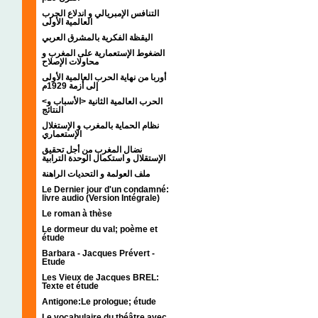
التنافس الإمبريالي و اندلاع الحرب
العالمية الأولى
اليقظة الفكرية بالمشرق العربي
الضغوط الإستعمارية على المغرب و
محاولات الإصلاح
أوربا من نهاية الحرب العالمية الأولى
إلى أزمة 1929م
<الحرب العالمية الثانية <الأسباب و
النتائج
نظام الحماية بالمغرب و الإستغلال
الإستعماري
نضال المغرب من أجل تحقيق
الإستقلال و استكمال الوحدة الترابية
ملف العولمة و التحديات الراهنة
Le Dernier jour d'un condamné:
livre audio (Version Intégrale)
Le roman à thèse
Le dormeur du val; poème et
étude
Barbara - Jacques Prévert -
Etude
Les Vieux de Jacques BREL:
Texte et étude
Antigone:Le prologue; étude
Le vocabulaire du théâtre avec