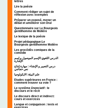
lettres
Lire la poésie
Comment rédiger un sujet de
réflexion avec exemples
Préparer un exposé, mener un
débat et améliorer son Oral
Questionnaire sur Le Bourgeois
gentilhomme de Molière
Le lexique de la poésie
Projet pédagogique:Le
Bourgeois gentilhomme Molière
Les procédés comiques de la
comédie
الدرس اللغوي:الإسم الموصول و إسم
الإشارة
درس التعبير و الإنشاء : مهارة إنتاج
نص حجاجي
علم البيئة: الايكولوجيا
Etudes supérieures en France :
comment trouver sa voie ?
Le système énonciatif : le
discours et le récit
Le discours direct et indirect:
cours et exercices
Langue et conjugaison : tests et
exercices