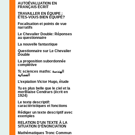
AUTOÉVALUATION EN
FRANÇAIS ÉCRIT
TRAVAILLER EN ÉQUIPE :
ÊTES-VOUS BIEN ÉQUIPÉ?
Focalisation et points de vue
narratifs
Le Chevalier Double: Réponses
au questionnaire
La nouvelle fantastique
Questionnaire sur Le Chevalier
Double
La proposition subordonnée
complétive
Tc sciences maths: الهندسة
الفضائية
L’expiation Victor Hugo, étude
Tu es plus belle que le ciel et la
merBlaise Cendrars (écrit en
1924)
Le texte descriptif:
caractéristiques et fonctions
Rédiger un texte descriptif avec
exemples
RELATION D’UN TEXTE À LA
SITUATION D’ÉNONCIATION
Mathématiques Tronc Commun