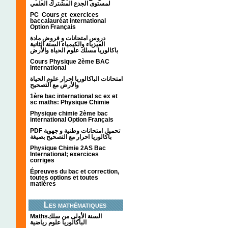
لمستوى الجدع المشترك العلمي
PC Cours et exercices
baccalauréat international
Option Français
دروس امتحانات و فروض مادة
الفيزياء والكيمياء السنة الثانية
باكالوريا مسلك علوم الحياة والأرض
Cours Physique 2ème BAC
International
امتحانات الباكالوريا احرار علوم الحياة
والأرض مع التصحيح
1ère bac international sc ex et
sc maths: Physique Chimie
Physique chimie 2ème bac
international Option Français
PDF تحميل امتحانات وطنية و جهوية
باكالوريا احرار مع التصحيح بصيغة
Physique Chimie 2AS Bac
International; exercices
corriges
Épreuves du bac et correction,
toutes options et toutes
matières
Les mathématiques
Mathsالسنة الأولى من سلك
الباكالوريا علوم رياضية