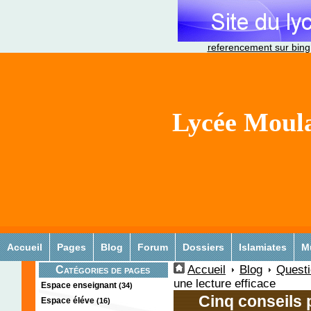
referencement sur bing
Lycée Moula
Accueil
Pages
Blog
Forum
Dossiers
Islamiates
M
Accueil
Blog
Quest
Catégories de pages
une lecture efficace
Espace enseignant
(34)
Cinq conseils 
Espace éléve
(16)