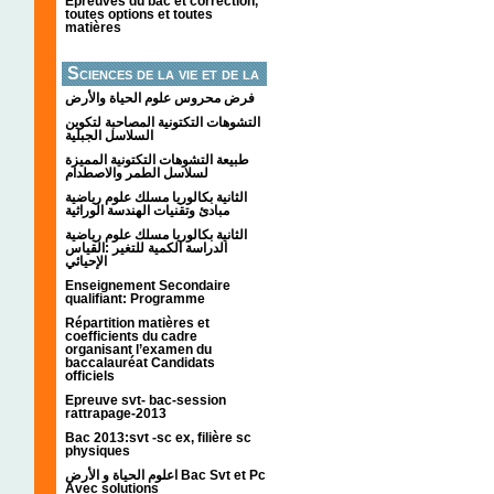
Épreuves du bac et correction,
toutes options et toutes
matières
Sciences de la vie et de la
terre
فرض محروس علوم الحياة والأرض
التشوهات التكتونیة المصاحبة لتكوین
السلاسل الجبلیة
طبيعة التشوهات التكتونية المميزة
لسلاسل الطمر والاصطدام
الثانية بكالوريا مسلك علوم رياضية
مبادئ وتقنيات الهندسة الوراثية
الثانية بكالوريا مسلك علوم رياضية
الدراسة الكمية للتغير :القياس
الإحيائي
Enseignement Secondaire
qualifiant: Programme
Répartition matières et
coefficients du cadre
organisant l’examen du
baccalauréat Candidats
officiels
Epreuve svt- bac-session
rattrapage-2013
Bac 2013:svt -sc ex, filière sc
physiques
اعلوم الحياة و الأرض Bac Svt et Pc
Avec solutions