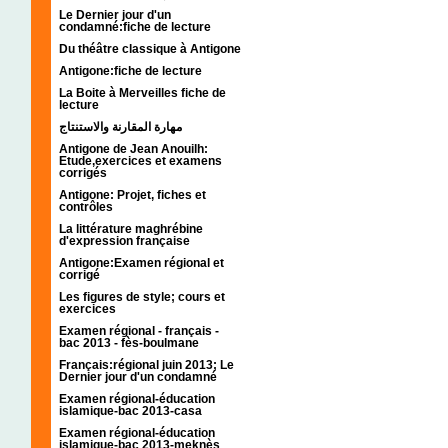
Le Dernier jour d'un
condamné:fiche de lecture
Du théâtre classique à Antigone
Antigone:fiche de lecture
La Boite à Merveilles fiche de
lecture
مهارة المقارنة والاستنتاج
Antigone de Jean Anouilh:
Etude,exercices et examens
corrigés
Antigone: Projet, fiches et
contrôles
La littérature maghrébine
d'expression française
Antigone:Examen régional et
corrigé
Les figures de style; cours et
exercices
Examen régional - français -
bac 2013 - fès-boulmane
Français:régional juin 2013; Le
Dernier jour d'un condamné
Examen régional-éducation
islamique-bac 2013-casa
Examen régional-éducation
islamique-bac 2013-meknès