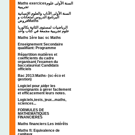
Maths exercicesالسنة الأولى علوم
تجريبية
السنة الأولى الآداب والعلوم الإنسانية
البرنامج الدروس امتحانات و
فروضMaths
الرياضيات لمستوى الثانية بكالوريا
علوم تجريبية مجمعة في كتاب واحد
Maths 1ère bac sc Maths
Enseignement Secondaire
qualifiant: Programme
Répartition matières et
coefficients du cadre
organisant l’examen du
baccalauréat Candidats
officiels
Bac 2013:Maths- (sc-éco et
gestion)
Logiciel pour aider les
enseignants à gérer facilement
et efficacement leurs notes.
Logiciels,tests, jeux...maths,
sciences...
FORMULES DE
MATHEMATIQUES
FINANCIERES
Maths financiers:Les intérêts
Maths fi: Equivalence de
capitaux