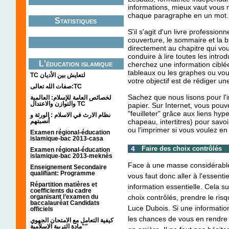
informations, mieux vaut vous 
chaque paragraphe en un mot
Statistiques
S'il s'agit d'un livre professio
couverture, le sommaire et la b
directement au chapitre qui vou
conduire à lire toutes les intro
L'éducation islamique
cherchez une information ciblé
tableaux ou les graphes ou vous
TC لتعايش بين الأديان
votre objectif est de rédiger un
صفات الله تعالى:TC
Sachez que nous lisons pour l'i
لخصائص العامة للإسلام: العالمية
والتوازن والاعتدال TC
papier. Sur Internet, vous pou
"feuilleter" grâce aux liens hype
نظام الارث في الاسلام : الورثة و
أنصبتهم
chapeau, intertitres) pour savoi
ou l'imprimer si vous voulez en 
Examen régional-éducation
islamique-bac 2013-casa
4
Faire des choix contrôlés
Examen régional-éducation
islamique-bac 2013-meknès
Face à une masse considérable d
Enseignement Secondaire
qualifiant: Programme
vous faut donc aller à l'essent
Répartition matières et
information essentielle. Cela su
coefficients du cadre
organisant l’examen du
choix contrôlés, prendre le ris
baccalauréat Candidats
Luce Dubois. Si une informatio
officiels
les chances de vous en rendre c
كيفية التعامل مع الامتحان الجهوي
"مادة التربية الإسلامية"