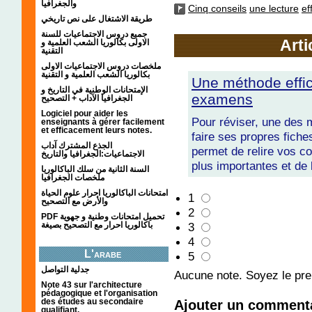
والجغرافيا
Cinq conseils
une lecture
ef
طريقة الاشتغال على نص تاريخي
جميع دروس الاجتماعيات للسنة
Arti
الاولى بكالوريا الشعب العلمية و
التقنية
ملخصات دروس الاجتماعيات الاولى
بكالوريا الشعب العلمية و التقنية
Une méthode effi
الإمتحانات الوطنية في التاريخ و
examens
الجغرافيا الآداب + التصحيح
Logiciel pour aider les
Pour réviser, une des 
enseignants à gérer facilement
et efficacement leurs notes.
faire ses propres fiche
الجذع المشترك آداب
permet de relire vos cou
الاجتماعيات:الجغرافيا والتاريخ
plus importantes et de 
السنة الثانية من سلك الباكالوريا
ملخصات الجغرافيا
امتحانات الباكالوريا احرار علوم الحياة
1
والأرض مع التصحيح
2
PDF تحميل امتحانات وطنية و جهوية
3
باكالوريا احرار مع التصحيح بصيغة
4
L'arabe
5
جدلية التواصل
Aucune note. Soyez le prem
Note 43 sur l'architecture
pédagogique et l'organisation
Ajouter un comment
des études au secondaire
qualifiant.