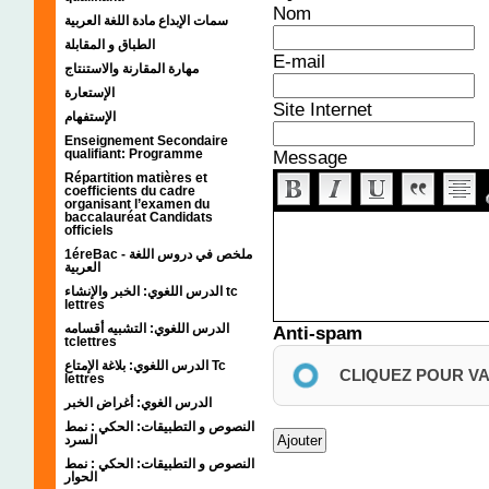
Nom
سمات الإبداع مادة اللغة العربية
الطباق و المقابلة
E-mail
مهارة المقارنة والاستنتاج
الإستعارة
Site Internet
الإستفهام
Enseignement Secondaire
Message
qualifiant: Programme
Répartition matières et
coefficients du cadre
organisant l’examen du
baccalauréat Candidats
officiels
1éreBac - ملخص في دروس اللغة
العربية
الدرس اللغوي: الخبر والإنشاء tc
lettres
الدرس اللغوي: التشبيه أقسامه
Anti-spam
tclettres
الدرس اللغوي: بلاغة الإمتاع Tc
CLIQUEZ POUR V
lettres
الدرس الغوي: أغراض الخبر
النصوص و التطبيقات: الحكي : نمط
السرد
النصوص و التطبيقات: الحكي : نمط
الحوار