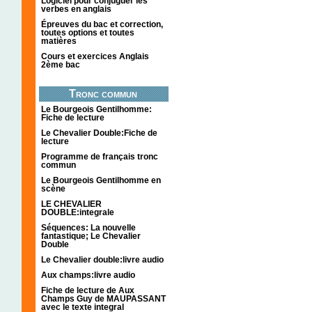
Logiciel pour conjuguer les
verbes en anglais
Épreuves du bac et correction,
toutes options et toutes
matières
Cours et exercices Anglais
2ème bac
Tronc commun
Le Bourgeois Gentilhomme:
Fiche de lecture
Le Chevalier Double:Fiche de
lecture
Programme de français tronc
commun
Le Bourgeois Gentilhomme en
scène
LE CHEVALIER
DOUBLE:integrale
Séquences: La nouvelle
fantastique; Le Chevalier
Double
Le Chevalier double:livre audio
Aux champs:livre audio
Fiche de lecture de Aux
Champs Guy de MAUPASSANT
avec le texte integral