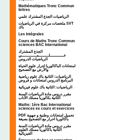
Mathématiques Tronc Commun
lettres
الرياضيات الجذع المشترك علمي
ملخصات مركزة في الرياضيات SVT
باك
Les Intégrales
Cours de Maths Tronc Commun
sciences BAC International
الجذع المشترك
عـــــــــــلــــــــمــــــــــــي
الرياضيات الدروس
امتحانات الباكالوريا احرار علوم الحياة
والأرض مع التصحيح
الرياضيات: الثانية باك علوم رياضية
البرنامج الدروس امتحانات و فروض
الرياضيات: الثانية باك علوم فيزيائية
مقرر دروس مادة الرياضيات السنة
الثانية بكالوريا مسلك الآداب
Maths: 1ère Bac International
sciences ex cours et exercices
PDF تحميل امتحانات وطنية و جهوية
باكالوريا احرار مع التصحيح بصيغة
مقرر دروس مادة الرياضيات السنة
الثانية باكالوريا مسلك العلوم
الفيزيائية