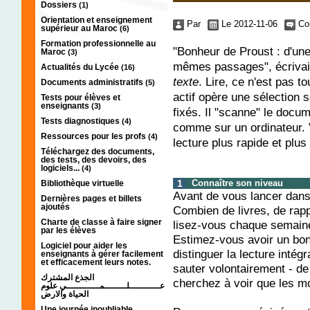
Dossiers
(1)
Orientation et enseignement
Par
Le 2012-11-06
Co
supérieur au Maroc
(6)
Formation professionnelle au
"Bonheur de Proust : d'une 
Maroc
(3)
mêmes passages", écrivai
Actualités du Lycée
(16)
texte
. Lire, ce n'est pas to
Documents administratifs
(5)
actif opère une sélection sel
Tests pour élèves et
enseignants
(3)
fixés. Il "scanne" le docu
Tests diagnostiques
(4)
comme sur un ordinateur. V
Ressources pour les profs
(4)
lecture plus rapide et plus
Téléchargez des documents,
des tests, des devoirs, des
logiciels...
(4)
1
Connaître son niveau
Bibliothèque virtuelle
Avant de vous lancer dans 
Dernières pages et billets
ajoutés
Combien de livres, de rap
Charte de classe à faire signer
lisez-vous chaque semain
par les élèves
Estimez-vous avoir un bon
Logiciel pour aider les
distinguer la lecture intég
enseignants à gérer facilement
et efficacement leurs notes.
sauter volontairement - de
الجذع المشترك
cherchez à voir que les mo
عـــــــــــلــــــــمــــــــــــي علوم
الحياة والارض
Une journée inoubliable