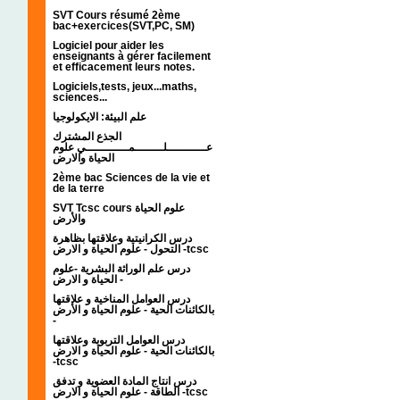
SVT Cours résumé 2ème
bac+exercices(SVT,PC, SM)
Logiciel pour aider les
enseignants à gérer facilement
et efficacement leurs notes.
Logiciels,tests, jeux...maths,
sciences...
علم البيئة: الايكولوجيا
الجذع المشترك
عـــــــــــلــــــــمــــــــــــي علوم
الحياة والارض
2ème bac Sciences de la vie et
de la terre
SVT Tcsc cours علوم الحياة
والأرض
درس الكرانيتية وعلاقتها بظاهرة
التحول - علوم الحياة و الارض -tcsc
درس علم الوراثة البشرية -علوم
الحياة و الارض -
درس العوامل المناخية و علاقتها
بالكائنات الحية - علوم الحياة و الأرض
-
درس العوامل التربوية وعلاقتها
بالكائنات الحية - علوم الحياة و الارض
-tcsc
درس انتاج المادة العضوية و تدفق
الطاقة - علوم الحياة و الارض -tcsc