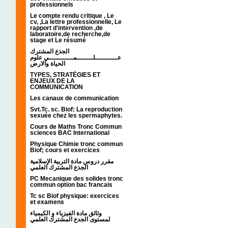
professionnels
Le compte rendu critique , Le
cv, ,La lettre professionnelle, Le
rapport d'intervention ,de
laboratoire,de recherche,de
stage et Le résumé
الجذع المشترك
عـــــــــــلــــــــمــــــــــــي علوم
الحياة والارض
TYPES, STRATÉGIES ET
ENJEUX DE LA
COMMUNICATION
Les canaux de communication
Svt.Tc. sc. Biof: La reproduction
sexuée chez les spermaphytes.
Cours de Maths Tronc Commun
sciences BAC International
Physique Chimie tronc commun
Biof; cours et exercices
مقرر دروس مادة التربية الإسلامية
الجذع المشترك العلمي
PC Mecanique des solides tronc
commun option bac francais
Tc sc Biof physique: exercices
et examens
وثائق مادة الفيزياء و الكيمياء
لمستوى الجدع المشترك العلمي