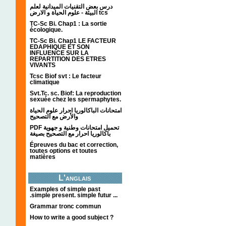
درس بعض التقنيات الميدانية لعلم
البيئة - علوم الحياة و الارض tcs
TC-Sc Bi. Chap1 : La sortie
écologique.
TC-Sc Bi. Chap1 LE FACTEUR
EDAPHIQUE ET SON
INFLUENCE SUR LA
REPARTITION DES ETRES
VIVANTS
Tcsc Biof svt : Le facteur
climatique
Svt.Tc. sc. Biof: La reproduction
sexuée chez les spermaphytes.
امتحانات الباكالوريا احرار علوم الحياة
والأرض مع التصحيح
PDF تحميل امتحانات وطنية و جهوية
باكالوريا احرار مع التصحيح بصيغة
Épreuves du bac et correction,
toutes options et toutes
matières
L'anglais
Examples of simple past
.simple present. simple futur ...
Grammar tronc commun
How to write a good subject ?