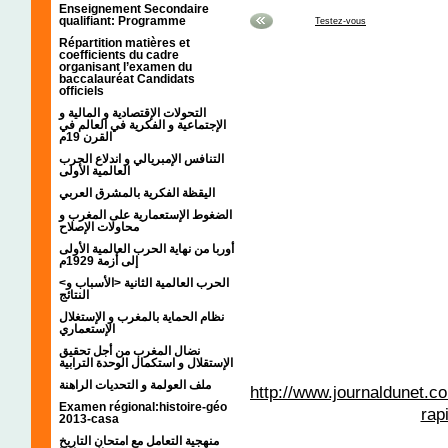
Enseignement Secondaire
qualifiant: Programme
Testez-vous
Répartition matières et
coefficients du cadre
organisant l’examen du
baccalauréat Candidats
officiels
التحولات الإقتصادية و المالية و
الإجتماعية و الفكرية في العالم في
القرن 19م
التنافس الإمبريالي و اندلاع الحرب
العالمية الأولى
اليقظة الفكرية بالمشرق العربي
الضغوط الإستعمارية على المغرب و
محاولات الإصلاح
أوربا من نهاية الحرب العالمية الأولى
إلى أزمة 1929م
<الحرب العالمية الثانية <الأسباب و
النتائج
نظام الحماية بالمغرب و الإستغلال
الإستعماري
نضال المغرب من أجل تحقيق
الإستقلال و استكمال الوحدة الترابية
ملف العولمة و التحديات الراهنة
http://www.journaldunet.
Examen régional:histoire-géo
rap
2013-casa
منهجية التعامل مع امتحان التاريخ