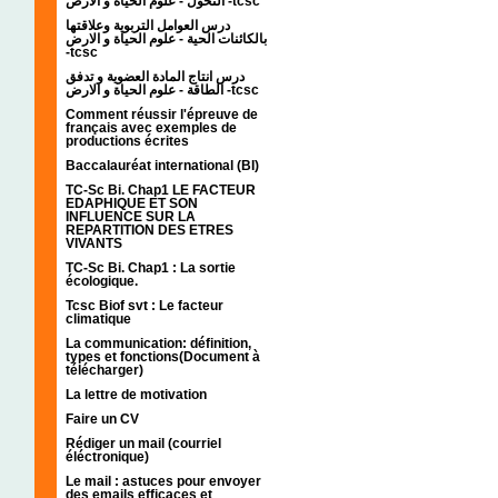
التحول - علوم الحياة و الارض -tcsc
درس العوامل التربوية وعلاقتها
بالكائنات الحية - علوم الحياة و الارض
-tcsc
درس انتاج المادة العضوية و تدفق
الطاقة - علوم الحياة و الارض -tcsc
Comment réussir l'épreuve de
français avec exemples de
productions écrites
Baccalauréat international (BI)
TC-Sc Bi. Chap1 LE FACTEUR
EDAPHIQUE ET SON
INFLUENCE SUR LA
REPARTITION DES ETRES
VIVANTS
TC-Sc Bi. Chap1 : La sortie
écologique.
Tcsc Biof svt : Le facteur
climatique
La communication: définition,
types et fonctions(Document à
télécharger)
La lettre de motivation
Faire un CV
Rédiger un mail (courriel
éléctronique)
Le mail : astuces pour envoyer
des emails efficaces et