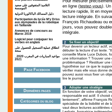
Pour mesurer précisément 
التلاميذ المتفوقين على صعيد
en ligne (
testez-vous
)
. Un
الموسسة
lecture rapide, lit en moy
دليل المسالك الباكالوريا الدولية
lecture intégrale. En suiv
Participation du lycée M'y Driss
François Richaudeau ou en 
aux olympiades de la robotique
en Taillande
jours, vous pouvez doubler,
Annonces de concours au
intégrale.
Maroc 2019
Logiciel pour conjuguer les
2
Se fixer un objectif
verbes en anglais
Pour devenir un lecteur actif, v
انطلاق عملية التسجيل للحصول على
débuter la lecture d'un texte. "
منحة
conseille Marie Luce Dubois, f
مواعيد المباريات في المغرب 2020_
une information ? Trouver un
2021
problématique ? Restituer une 
hypothèse sur ce que le support
Page Facebook
vérifier mais elle vous donne d
pouvez aussi vous fixer un obj
lire le journal.
3
Adopter une stratégie
Dernières pages
En fonction de votre objectif, v
responsable est actif. Il choisit
lentement", affirme François 
Catégories du blog
spécialiste de la lisibilité et 
vaut deux lectures accélérées 
Lesbats, formatrice indépendan