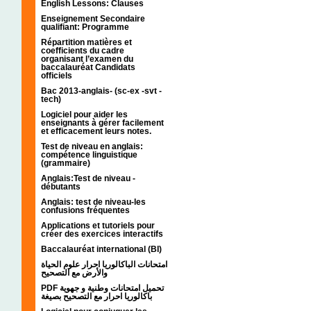
English Lessons: Clauses
Enseignement Secondaire
qualifiant: Programme
Répartition matières et
coefficients du cadre
organisant l’examen du
baccalauréat Candidats
officiels
Bac 2013-anglais- (sc-ex -svt -
tech)
Logiciel pour aider les
enseignants à gérer facilement
et efficacement leurs notes.
Test de niveau en anglais:
compétence linguistique
(grammaire)
Anglais:Test de niveau -
débutants
Anglais: test de niveau-les
confusions fréquentes
Applications et tutoriels pour
créer des exercices interactifs
Baccalauréat international (BI)
امتحانات الباكالوريا احرار علوم الحياة
والأرض مع التصحيح
PDF تحميل امتحانات وطنية و جهوية
باكالوريا احرار مع التصحيح بصيغة