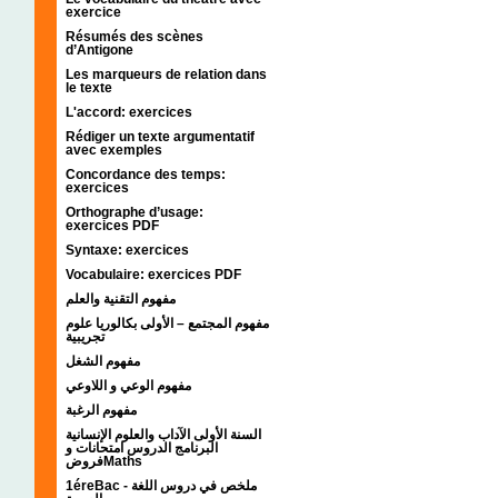
exercice
Résumés des scènes
d’Antigone
Les marqueurs de relation dans
le texte
L'accord: exercices
Rédiger un texte argumentatif
avec exemples
Concordance des temps:
exercices
Orthographe d’usage:
exercices PDF
Syntaxe: exercices
Vocabulaire: exercices PDF
مفهوم التقنية والعلم
مفهوم المجتمع – الأولى بكالوريا علوم
تجريبية
مفهوم الشغل
مفهوم الوعي و اللاوعي
مفهوم الرغبة
السنة الأولى الآداب والعلوم الإنسانية
البرنامج الدروس امتحانات و
فروضMaths
1éreBac - ملخص في دروس اللغة