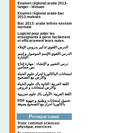
Examen régional:arabe 2013-
tanger - tétouan
Examen régional arabe-bac
2013-meknès
Bac 2013: arabe lettres-session
normale
Logiciel pour aider les
enseignants à gérer facilement
et efficacement leurs notes.
الدرس اللغوي:تذكير بدروس الإملاء
الدرس اللغوي:الإسم الموصول و إسم
الإشارة
درس التعبير و الإنشاء : مهارة إنتاج
نص حجاجي
امتحانات الباكالوريا احرار علوم الحياة
والأرض مع التصحيح
اللغة العربية: الثانية باك علوم الحياة
والارض امتحانات و فروض
اللغة العربية: الأولى باك علوم تجريبية
PDF تحميل امتحانات وطنية و جهوية
باكالوريا احرار مع التصحيح بصيغة
Physique chimie
Tronc commun sciences:
physique, exercices