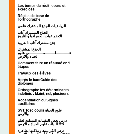
Les temps du récit; cours et
exercices
Règles de base de
l'orthographe
الرياضيات الجذع المشترك علمي
الجذع المشترك آداب
الاجتماعيات:الجغرافيا والتاريخ
جذع مشترك آداب :العربية
الجذع المشترك
عـــــــــــلــــــــمــــــــــــي علوم
الحياة والارض
Comment faire un résumé en 5
étapes
Travaux des élèves
Après le bac:Guide des
diplômes
Orthographe les déterminants
indéfinis : Maint, nul, plusieurs
Accentuation ou Signes
auxiliaires
SVT Tcsc cours علوم الحياة
والأرض
درس بعض التقنيات الميدانية لعلم
البيئة - علوم الحياة و الارض tcs
درس الكرانيتية وعلاقتها بظاهرة