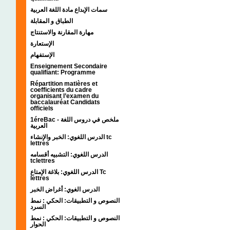
سمات الإبداع مادة اللغة العربية
الطباق و المقابلة
مهارة المقارنة والاستنتاج
الإستعارة
الإستفهام
Enseignement Secondaire
qualifiant: Programme
Répartition matières et
coefficients du cadre
organisant l’examen du
baccalauréat Candidats
officiels
1éreBac - ملخص في دروس اللغة
العربية
الدرس اللغوي: الخبر والإنشاء tc
lettres
الدرس اللغوي: التشبيه أقسامه
tclettres
الدرس اللغوي: بلاغة الإمتاع Tc
lettres
الدرس الغوي: أغراض الخبر
النصوص و التطبيقات: الحكي : نمط
السرد
النصوص و التطبيقات: الحكي : نمط
الحوار