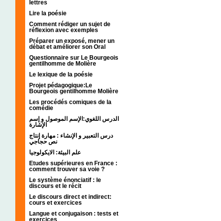
lettres
Lire la poésie
Comment rédiger un sujet de
réflexion avec exemples
Préparer un exposé, mener un
débat et améliorer son Oral
Questionnaire sur Le Bourgeois
gentilhomme de Molière
Le lexique de la poésie
Projet pédagogique:Le
Bourgeois gentilhomme Molière
Les procédés comiques de la
comédie
الدرس اللغوي:الإسم الموصول و إسم
الإشارة
درس التعبير و الإنشاء : مهارة إنتاج
نص حجاجي
علم البيئة: الايكولوجيا
Etudes supérieures en France :
comment trouver sa voie ?
Le système énonciatif : le
discours et le récit
Le discours direct et indirect:
cours et exercices
Langue et conjugaison : tests et
exercices