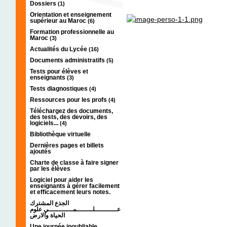
Dossiers
(1)
Orientation et enseignement
supérieur au Maroc
(6)
Formation professionnelle au
Maroc
(3)
Actualités du Lycée
(16)
Documents administratifs
(5)
Tests pour élèves et
enseignants
(3)
Tests diagnostiques
(4)
Ressources pour les profs
(4)
Téléchargez des documents,
des tests, des devoirs, des
logiciels...
(4)
Bibliothèque virtuelle
Dernières pages et billets
ajoutés
Charte de classe à faire signer
par les élèves
Logiciel pour aider les
enseignants à gérer facilement
et efficacement leurs notes.
الجذع المشترك
عـــــــــــلــــــــمــــــــــــي علوم
الحياة والارض
Une journée inoubliable