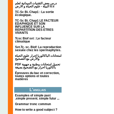
درس بعض التقنيات الميدانية لعلم
البيئة - علوم الحياة و الارض tcs
TC-Sc Bi. Chap1 : La sortie
écologique.
TC-Sc Bi. Chap1 LE FACTEUR
EDAPHIQUE ET SON
INFLUENCE SUR LA
REPARTITION DES ETRES
VIVANTS
Tcsc Biof svt : Le facteur
climatique
Svt.Tc. sc. Biof: La reproduction
sexuée chez les spermaphytes.
امتحانات الباكالوريا احرار علوم الحياة
والأرض مع التصحيح
PDF تحميل امتحانات وطنية و جهوية
باكالوريا احرار مع التصحيح بصيغة
Épreuves du bac et correction,
toutes options et toutes
matières
L'anglais
Examples of simple past
.simple present. simple futur ...
Grammar tronc commun
How to write a good subject ?