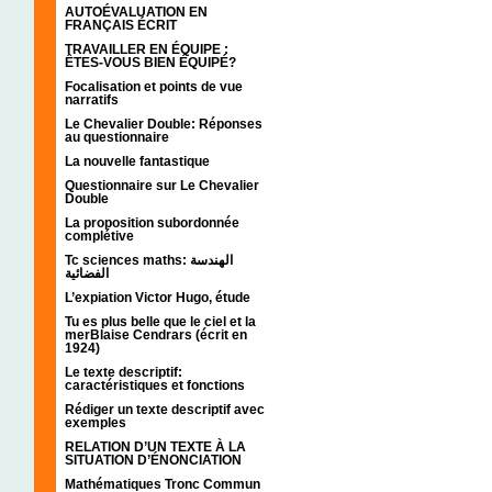
AUTOÉVALUATION EN
FRANÇAIS ÉCRIT
TRAVAILLER EN ÉQUIPE :
ÊTES-VOUS BIEN ÉQUIPÉ?
Focalisation et points de vue
narratifs
Le Chevalier Double: Réponses
au questionnaire
La nouvelle fantastique
Questionnaire sur Le Chevalier
Double
La proposition subordonnée
complétive
Tc sciences maths: الهندسة
الفضائية
L’expiation Victor Hugo, étude
Tu es plus belle que le ciel et la
merBlaise Cendrars (écrit en
1924)
Le texte descriptif:
caractéristiques et fonctions
Rédiger un texte descriptif avec
exemples
RELATION D’UN TEXTE À LA
SITUATION D’ÉNONCIATION
Mathématiques Tronc Commun