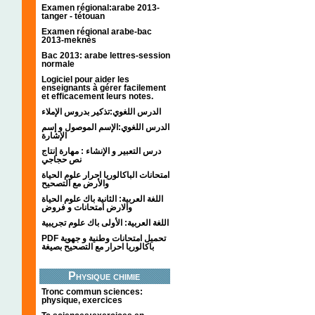
Examen régional:arabe 2013-
tanger - tétouan
Examen régional arabe-bac
2013-meknès
Bac 2013: arabe lettres-session
normale
Logiciel pour aider les
enseignants à gérer facilement
et efficacement leurs notes.
الدرس اللغوي:تذكير بدروس الإملاء
الدرس اللغوي:الإسم الموصول و إسم
الإشارة
درس التعبير و الإنشاء : مهارة إنتاج
نص حجاجي
امتحانات الباكالوريا احرار علوم الحياة
والأرض مع التصحيح
اللغة العربية: الثانية باك علوم الحياة
والارض امتحانات و فروض
اللغة العربية: الأولى باك علوم تجريبية
PDF تحميل امتحانات وطنية و جهوية
باكالوريا احرار مع التصحيح بصيغة
Physique chimie
Tronc commun sciences:
physique, exercices