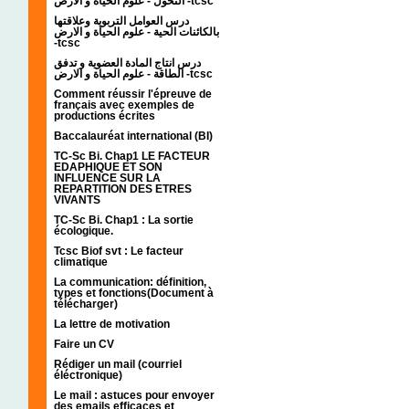
التحول - علوم الحياة و الارض -tcsc
درس العوامل التربوية وعلاقتها
بالكائنات الحية - علوم الحياة و الارض
-tcsc
درس انتاج المادة العضوية و تدفق
الطاقة - علوم الحياة و الارض -tcsc
Comment réussir l'épreuve de
français avec exemples de
productions écrites
Baccalauréat international (BI)
TC-Sc Bi. Chap1 LE FACTEUR
EDAPHIQUE ET SON
INFLUENCE SUR LA
REPARTITION DES ETRES
VIVANTS
TC-Sc Bi. Chap1 : La sortie
écologique.
Tcsc Biof svt : Le facteur
climatique
La communication: définition,
types et fonctions(Document à
télécharger)
La lettre de motivation
Faire un CV
Rédiger un mail (courriel
éléctronique)
Le mail : astuces pour envoyer
des emails efficaces et