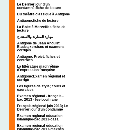
Le Dernier jour d'un
condamné:fiche de lecture
Du théâtre classique à Antigone
Antigone:fiche de lecture
La Boite à Merveilles fiche de
lecture
مهارة المقارنة والاستنتاج
Antigone de Jean Anouilh:
Etude,exercices et examens
corrigés
Antigone: Projet, fiches et
contrôles
La littérature maghrébine
d'expression française
Antigone:Examen régional et
corrigé
Les figures de style; cours et
exercices
Examen régional - français -
bac 2013 - fès-boulmane
Français:régional juin 2013; Le
Dernier jour d'un condamné
Examen régional-éducation
islamique-bac 2013-casa
Examen régional-éducation
islamique-bac 2013-meknès