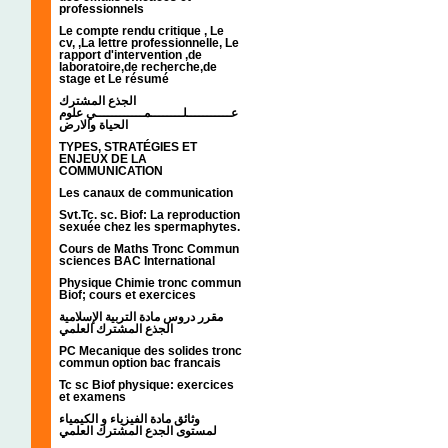
professionnels
Le compte rendu critique , Le
cv, ,La lettre professionnelle, Le
rapport d'intervention ,de
laboratoire,de recherche,de
stage et Le résumé
الجذع المشترك
عـــــــــــلــــــــمــــــــــــي علوم
الحياة والارض
TYPES, STRATÉGIES ET
ENJEUX DE LA
COMMUNICATION
Les canaux de communication
Svt.Tc. sc. Biof: La reproduction
sexuée chez les spermaphytes.
Cours de Maths Tronc Commun
sciences BAC International
Physique Chimie tronc commun
Biof; cours et exercices
مقرر دروس مادة التربية الإسلامية
الجذع المشترك العلمي
PC Mecanique des solides tronc
commun option bac francais
Tc sc Biof physique: exercices
et examens
وثائق مادة الفيزياء و الكيمياء
لمستوى الجدع المشترك العلمي