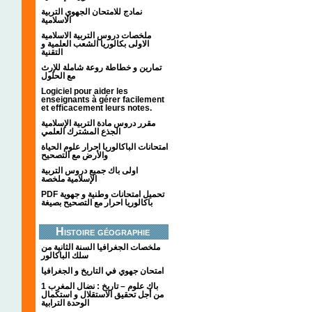
نمادج للامتحان الجهوي التربية
الاسلامية
ملخصات دروس التربية الاسلامية
الاولى بكالوريا الشعب العلمية و
التقنية
تمارين و خطاطة روعة شاملة للإرث
مع الحلول
Logiciel pour aider les
enseignants à gérer facilement
et efficacement leurs notes.
مقرر دروس مادة التربية الإسلامية
الجذع المشترك العلمي
امتحانات الباكالوريا احرار علوم الحياة
والأرض مع التصحيح
اولى باك جميع دروس التربية
الإسلامية ملخصة
PDF تحميل امتحانات وطنية و جهوية
باكالوريا احرار مع التصحيح بصيغة
Histoire géographie
ملخصات الجغرافيا السنة الثانية من
سلك الباكالور
امتحان جهوي في التاريخ و الجغرافيا
1 باك علوم – تاريخ : نضال المغرب
من أجل تحقيق الاستقلال و استكمال
الوحدة الترابية