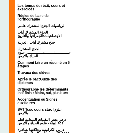
Les temps du récit; cours et
exercices
Règles de base de
l'orthographe
الرياضيات الجذع المشترك علمي
الجذع المشترك آداب
الاجتماعيات:الجغرافيا والتاريخ
جذع مشترك آداب :العربية
الجذع المشترك
عـــــــــــلــــــــمــــــــــــي علوم
الحياة والارض
Comment faire un résumé en 5
étapes
Travaux des élèves
Après le bac:Guide des
diplômes
Orthographe les déterminants
indéfinis : Maint, nul, plusieurs
Accentuation ou Signes
auxiliaires
SVT Tcsc cours علوم الحياة
والأرض
درس بعض التقنيات الميدانية لعلم
البيئة - علوم الحياة و الارض tcs
درس الكرانيتية وعلاقتها بظاهرة