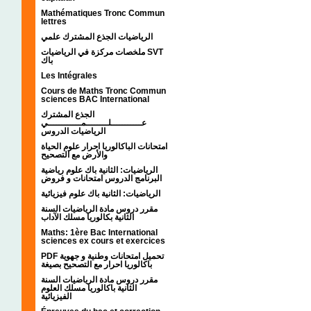
Mathématiques Tronc Commun
lettres
الرياضيات الجذع المشترك علمي
ملخصات مركزة في الرياضيات SVT
باك
Les Intégrales
Cours de Maths Tronc Commun
sciences BAC International
الجذع المشترك
عـــــــــــلــــــــمــــــــــــي
الرياضيات الدروس
امتحانات الباكالوريا احرار علوم الحياة
والأرض مع التصحيح
الرياضيات: الثانية باك علوم رياضية
البرنامج الدروس امتحانات و فروض
الرياضيات: الثانية باك علوم فيزيائية
مقرر دروس مادة الرياضيات السنة
الثانية بكالوريا مسلك الآداب
Maths: 1ère Bac International
sciences ex cours et exercices
PDF تحميل امتحانات وطنية و جهوية
باكالوريا احرار مع التصحيح بصيغة
مقرر دروس مادة الرياضيات السنة
الثانية باكالوريا مسلك العلوم
الفيزيائية