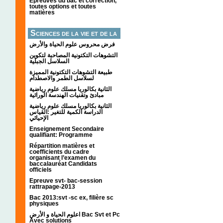
Épreuves du bac et correction,
toutes options et toutes
matières
Sciences de la vie et de la
terre
فرض محروس علوم الحياة والأرض
التشوهات التكتونیة المصاحبة لتكوین
السلاسل الجبلیة
طبيعة التشوهات التكتونية المميزة
لسلاسل الطمر والاصطدام
الثانية بكالوريا مسلك علوم رياضية
مبادئ وتقنيات الهندسة الوراثية
الثانية بكالوريا مسلك علوم رياضية
الدراسة الكمية للتغير :القياس
الإحيائي
Enseignement Secondaire
qualifiant: Programme
Répartition matières et
coefficients du cadre
organisant l’examen du
baccalauréat Candidats
officiels
Epreuve svt- bac-session
rattrapage-2013
Bac 2013:svt -sc ex, filière sc
physiques
اعلوم الحياة و الأرض Bac Svt et Pc
Avec solutions