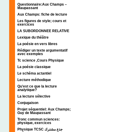
Questionnaire:Aux Champs –
Maupassant
Aux Champs: fiche de lecture
Les figures de style; cours et
exercices
LA SUBORDONNEE RELATIVE
Lexique du théâtre
La poésie en vers libres
Rédiger un texte argumentatif
avec exemples
Tc science ,Cours Physique
La poésie classique
Le schéma actantiel
Lecture méthodique
Qu'est ce que la lecture
analytique?
La lecture sélective
Conjugaison
Projet séquentiel: Aux Champs;
Guy de Maupassant
Tronc commun sciences:
physique, exercices
Physique TCSC جذع مشترك