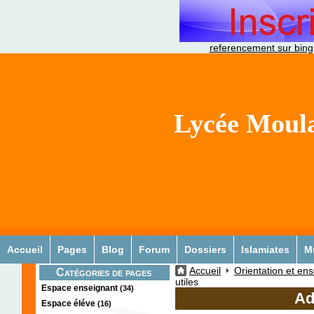
referencement sur bing
Lycée Moula
Accueil
Pages
Blog
Forum
Dossiers
Islamiates
M
Accueil
Orientation et en
Catégories de pages
utiles
Espace enseignant
(34)
Ad
Espace éléve
(16)