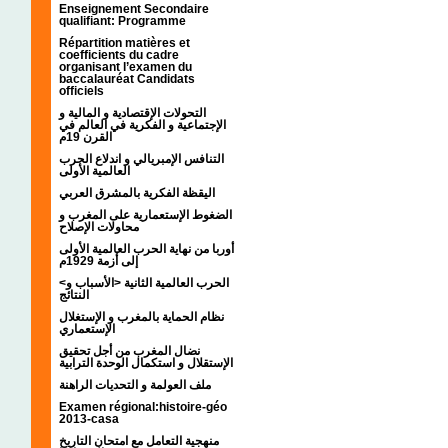
Enseignement Secondaire
qualifiant: Programme
Répartition matières et
coefficients du cadre
organisant l’examen du
baccalauréat Candidats
officiels
التحولات الإقتصادية و المالية و
الإجتماعية و الفكرية في العالم في
القرن 19م
التنافس الإمبريالي و اندلاع الحرب
العالمية الأولى
اليقظة الفكرية بالمشرق العربي
الضغوط الإستعمارية على المغرب و
محاولات الإصلاح
أوربا من نهاية الحرب العالمية الأولى
إلى أزمة 1929م
<الحرب العالمية الثانية <الأسباب و
النتائج
نظام الحماية بالمغرب و الإستغلال
الإستعماري
نضال المغرب من أجل تحقيق
الإستقلال و استكمال الوحدة الترابية
ملف العولمة و التحديات الراهنة
Examen régional:histoire-géo
2013-casa
منهجية التعامل مع امتحان التاريخ