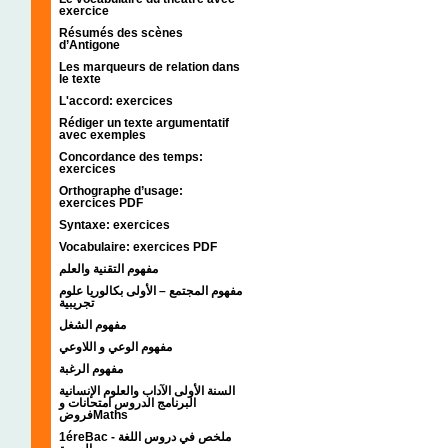
exercice
Résumés des scènes
d’Antigone
Les marqueurs de relation dans
le texte
L'accord: exercices
Rédiger un texte argumentatif
avec exemples
Concordance des temps:
exercices
Orthographe d’usage:
exercices PDF
Syntaxe: exercices
Vocabulaire: exercices PDF
مفهوم التقنية والعلم
مفهوم المجتمع – الأولى بكالوريا علوم
تجريبية
مفهوم الشغل
مفهوم الوعي و اللاوعي
مفهوم الرغبة
السنة الأولى الآداب والعلوم الإنسانية
البرنامج الدروس امتحانات و
فروضMaths
1éreBac - ملخص في دروس اللغة