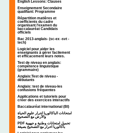
English Lessons: Clauses
Enseignement Secondaire
qualifiant: Programme
Répartition matières et
coefficients du cadre
organisant l’examen du
baccalauréat Candidats
officiels
Bac 2013-anglais- (sc-ex -svt -
tech)
Logiciel pour aider les
enseignants à gérer facilement
et efficacement leurs notes.
Test de niveau en anglais:
compétence linguistique
(grammaire)
Anglais:Test de niveau -
débutants
Anglais: test de niveau-les
confusions fréquentes
Applications et tutoriels pour
créer des exercices interactifs
Baccalauréat international (BI)
امتحانات الباكالوريا احرار علوم الحياة
والأرض مع التصحيح
PDF تحميل امتحانات وطنية و جهوية
باكالوريا احرار مع التصحيح بصيغة