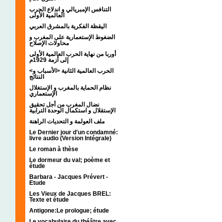
التنافس الإمبريالي و اندلاع الحرب
العالمية الأولى
اليقظة الفكرية بالمشرق العربي
الضغوط الإستعمارية على المغرب و
محاولات الإصلاح
أوربا من نهاية الحرب العالمية الأولى
إلى أزمة 1929م
<الحرب العالمية الثانية <الأسباب و
النتائج
نظام الحماية بالمغرب و الإستغلال
الإستعماري
نضال المغرب من أجل تحقيق
الإستقلال و استكمال الوحدة الترابية
ملف العولمة و التحديات الراهنة
Le Dernier jour d'un condamné:
livre audio (Version Intégrale)
Le roman à thèse
Le dormeur du val; poème et
étude
Barbara - Jacques Prévert -
Etude
Les Vieux de Jacques BREL:
Texte et étude
Antigone:Le prologue; étude
Le vocabulaire du théâtre avec