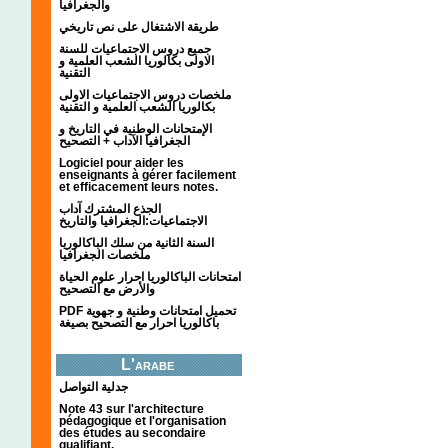
والجغرافيا
طريقة الاشتغال على نص تاريخي
جميع دروس الاجتماعيات للسنة
الاولى بكالوريا الشعب العلمية و
التقنية
ملخصات دروس الاجتماعيات الاولى
بكالوريا الشعب العلمية و التقنية
الإمتحانات الوطنية في التاريخ و
الجغرافيا الآداب + التصحيح
Logiciel pour aider les
enseignants à gérer facilement
et efficacement leurs notes.
الجذع المشترك آداب
الاجتماعيات:الجغرافيا والتاريخ
السنة الثانية من سلك الباكالوريا
ملخصات الجغرافيا
امتحانات الباكالوريا احرار علوم الحياة
والأرض مع التصحيح
PDF تحميل امتحانات وطنية و جهوية
باكالوريا احرار مع التصحيح بصيغة
L'arabe
جدلية التواصل
Note 43 sur l'architecture
pédagogique et l'organisation
des études au secondaire
qualifiant.