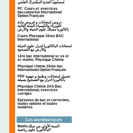
لمستوى الجدع المشترك العلمي
PC Cours et exercices
baccalauréat international
Option Français
دروس امتحانات و فروض مادة
الفيزياء والكيمياء السنة الثانية
باكالوريا مسلك علوم الحياة والأرض
Cours Physique 2ème BAC
International
امتحانات الباكالوريا احرار علوم الحياة
والأرض مع التصحيح
1ère bac international sc ex et
sc maths: Physique Chimie
Physique chimie 2ème bac
international Option Français
PDF تحميل امتحانات وطنية و جهوية
باكالوريا احرار مع التصحيح بصيغة
Physique Chimie 2AS Bac
International; exercices
corriges
Épreuves du bac et correction,
toutes options et toutes
matières
Les mathématiques
Mathsالسنة الأولى من سلك
الباكالوريا علوم رياضية