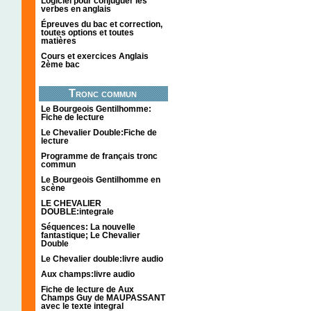
Logiciel pour conjuguer les
verbes en anglais
Épreuves du bac et correction,
toutes options et toutes
matières
Cours et exercices Anglais
2ème bac
Tronc commun
Le Bourgeois Gentilhomme:
Fiche de lecture
Le Chevalier Double:Fiche de
lecture
Programme de français tronc
commun
Le Bourgeois Gentilhomme en
scène
LE CHEVALIER
DOUBLE:integrale
Séquences: La nouvelle
fantastique; Le Chevalier
Double
Le Chevalier double:livre audio
Aux champs:livre audio
Fiche de lecture de Aux
Champs Guy de MAUPASSANT
avec le texte integral