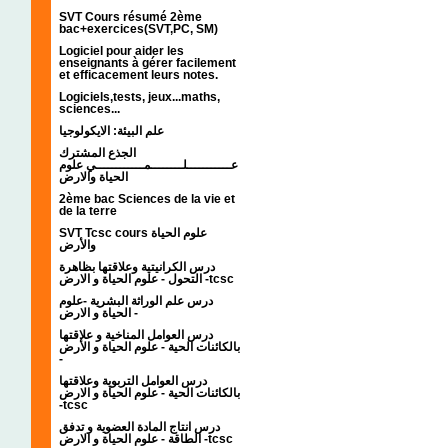
SVT Cours résumé 2ème
bac+exercices(SVT,PC, SM)
Logiciel pour aider les
enseignants à gérer facilement
et efficacement leurs notes.
Logiciels,tests, jeux...maths,
sciences...
علم البيئة: الايكولوجيا
الجذع المشترك
عـــــــــــلــــــــمــــــــــــي علوم
الحياة والارض
2ème bac Sciences de la vie et
de la terre
SVT Tcsc cours علوم الحياة
والأرض
درس الكرانيتية وعلاقتها بظاهرة
التحول - علوم الحياة و الارض -tcsc
درس علم الوراثة البشرية -علوم
الحياة و الارض -
درس العوامل المناخية و علاقتها
بالكائنات الحية - علوم الحياة و الأرض
-
درس العوامل التربوية وعلاقتها
بالكائنات الحية - علوم الحياة و الارض
-tcsc
درس انتاج المادة العضوية و تدفق
الطاقة - علوم الحياة و الارض -tcsc