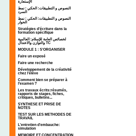
الإستعارة
النصوص و التطبيقات: الحكي : نمط
السرد
النصوص و التطبيقات: الحكي : نمط
الحوار
Stratégies d'écriture dans la
formation spécifique
لخصائص العامة للإسلام: العالمية
والتوازن والاعتدال TC
MODULE 1 : S'ORGANISER
Faire un exposé
Faire une recherche
Développement de la créativité
chez l'élève
Comment bien se préparer à
l’examen ?
Les travaux écrits:résumés,
rapports de stages, fiches,
critiques, bulletins...
SYNTHESE ET PRISE DE
NOTES
TEST SUR LES METHODES DE
TRAVAIL
L'entretien d'embauche:
simulation
MEMOIRE ET CONCENTRATION