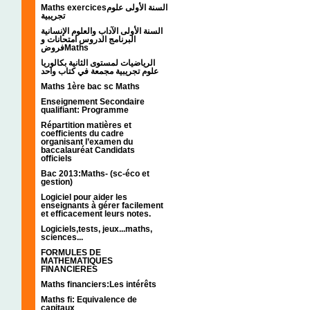
Maths exercicesالسنة الأولى علوم
تجريبية
السنة الأولى الآداب والعلوم الإنسانية
البرنامج الدروس امتحانات و
فروضMaths
الرياضيات لمستوى الثانية بكالوريا
علوم تجريبية مجمعة في كتاب واحد
Maths 1ère bac sc Maths
Enseignement Secondaire
qualifiant: Programme
Répartition matières et
coefficients du cadre
organisant l’examen du
baccalauréat Candidats
officiels
Bac 2013:Maths- (sc-éco et
gestion)
Logiciel pour aider les
enseignants à gérer facilement
et efficacement leurs notes.
Logiciels,tests, jeux...maths,
sciences...
FORMULES DE
MATHEMATIQUES
FINANCIERES
Maths financiers:Les intérêts
Maths fi: Equivalence de
capitaux