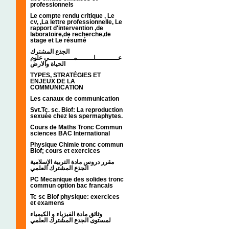
professionnels
Le compte rendu critique , Le
cv, ,La lettre professionnelle, Le
rapport d'intervention ,de
laboratoire,de recherche,de
stage et Le résumé
الجذع المشترك
عـــــــــــلــــــــمــــــــــــي علوم
الحياة والارض
TYPES, STRATÉGIES ET
ENJEUX DE LA
COMMUNICATION
Les canaux de communication
Svt.Tc. sc. Biof: La reproduction
sexuée chez les spermaphytes.
Cours de Maths Tronc Commun
sciences BAC International
Physique Chimie tronc commun
Biof; cours et exercices
مقرر دروس مادة التربية الإسلامية
الجذع المشترك العلمي
PC Mecanique des solides tronc
commun option bac francais
Tc sc Biof physique: exercices
et examens
وثائق مادة الفيزياء و الكيمياء
لمستوى الجدع المشترك العلمي