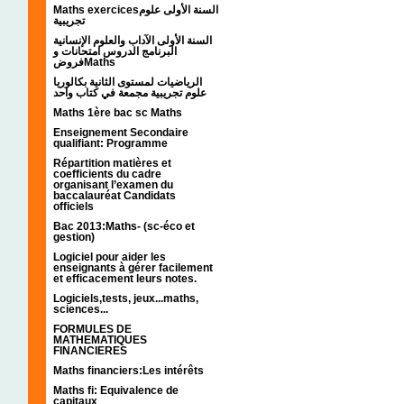
Maths exercicesالسنة الأولى علوم
تجريبية
السنة الأولى الآداب والعلوم الإنسانية
البرنامج الدروس امتحانات و
فروضMaths
الرياضيات لمستوى الثانية بكالوريا
علوم تجريبية مجمعة في كتاب واحد
Maths 1ère bac sc Maths
Enseignement Secondaire
qualifiant: Programme
Répartition matières et
coefficients du cadre
organisant l’examen du
baccalauréat Candidats
officiels
Bac 2013:Maths- (sc-éco et
gestion)
Logiciel pour aider les
enseignants à gérer facilement
et efficacement leurs notes.
Logiciels,tests, jeux...maths,
sciences...
FORMULES DE
MATHEMATIQUES
FINANCIERES
Maths financiers:Les intérêts
Maths fi: Equivalence de
capitaux