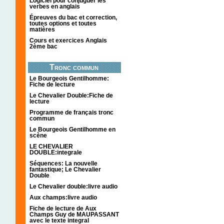
Logiciel pour conjuguer les
verbes en anglais
Épreuves du bac et correction,
toutes options et toutes
matières
Cours et exercices Anglais
2ème bac
Tronc commun
Le Bourgeois Gentilhomme:
Fiche de lecture
Le Chevalier Double:Fiche de
lecture
Programme de français tronc
commun
Le Bourgeois Gentilhomme en
scène
LE CHEVALIER
DOUBLE:integrale
Séquences: La nouvelle
fantastique; Le Chevalier
Double
Le Chevalier double:livre audio
Aux champs:livre audio
Fiche de lecture de Aux
Champs Guy de MAUPASSANT
avec le texte integral