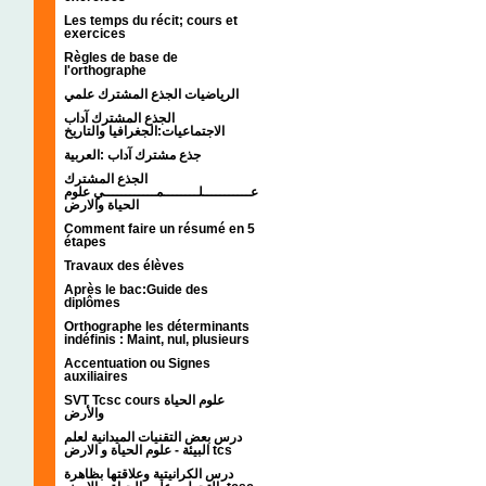
Les temps du récit; cours et
exercices
Règles de base de
l'orthographe
الرياضيات الجذع المشترك علمي
الجذع المشترك آداب
الاجتماعيات:الجغرافيا والتاريخ
جذع مشترك آداب :العربية
الجذع المشترك
عـــــــــــلــــــــمــــــــــــي علوم
الحياة والارض
Comment faire un résumé en 5
étapes
Travaux des élèves
Après le bac:Guide des
diplômes
Orthographe les déterminants
indéfinis : Maint, nul, plusieurs
Accentuation ou Signes
auxiliaires
SVT Tcsc cours علوم الحياة
والأرض
درس بعض التقنيات الميدانية لعلم
البيئة - علوم الحياة و الارض tcs
درس الكرانيتية وعلاقتها بظاهرة