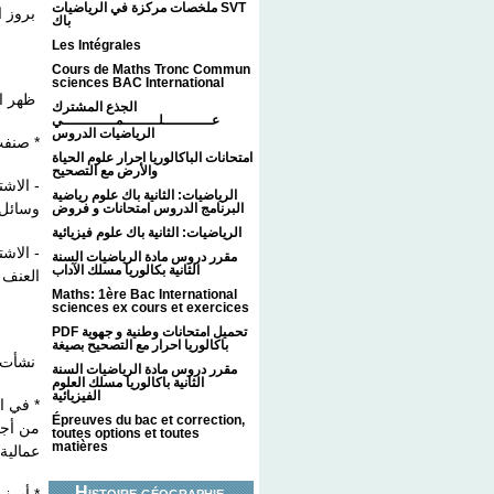
ملخصات مركزة في الرياضيات SVT
بروز  :
باك
Les Intégrales
Cours de Maths Tronc Commun
sciences BAC International
ظهر ال
الجذع المشترك
عـــــــــــلــــــــمــــــــــــي
الرياضيات الدروس
صنفت :
امتحانات الباكالوريا احرار علوم الحياة
والأرض مع التصحيح
الاشترا
الرياضيات: الثانية باك علوم رياضية
وسائل ا
البرنامج الدروس امتحانات و فروض
الرياضيات: الثانية باك علوم فيزيائية
الاشتر
مقرر دروس مادة الرياضيات السنة
الثانية بكالوريا مسلك الآداب
الع ..
Maths: 1ère Bac International
sciences ex cours et exercices
PDF تحميل امتحانات وطنية و جهوية
باكالوريا احرار مع التصحيح بصيغة
نشأت :
مقرر دروس مادة الرياضيات السنة
الثانية باكالوريا مسلك العلوم
الفيزيائية
Épreuves du bac et correction,
من أجل
toutes options et toutes
matières
عمالي .
Histoire géographie