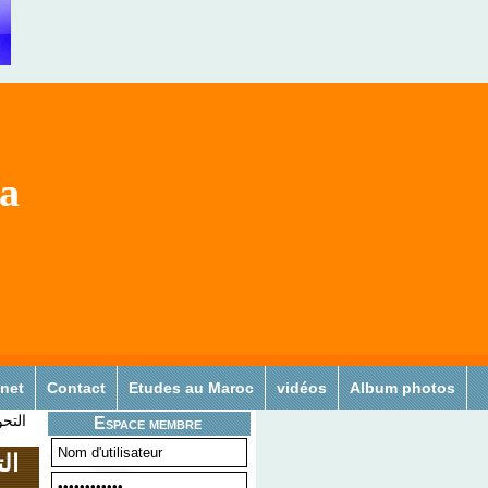
sa
 net
Contact
Etudes au Maroc
vidéos
Album photos
التحو
Espace membre
ال