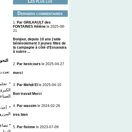
Les plus lus
Derniers commentaires
1.
Par GRILHAULT des
FONTAINES Hélène
le 2025-08-
21
Bonjour, depuis 10 ans j'aide
bénévolement 3 jeunes filles de
la campagne à côté d'Essaouira
à suivre ...
التح :
2.
Par bestcours
le 2025-04-27
تعدد :
merci
تجلى ا
3.
Par Mehdi El
le 2025-04-10
الكبرى 
Bon travail Merci
الصناع.
4.
Par wassim
le 2024-02-26
أخذت ال
المزر .
tres bien
تضاعفت
5.
Par fistone
le 2023-07-09
الدول .