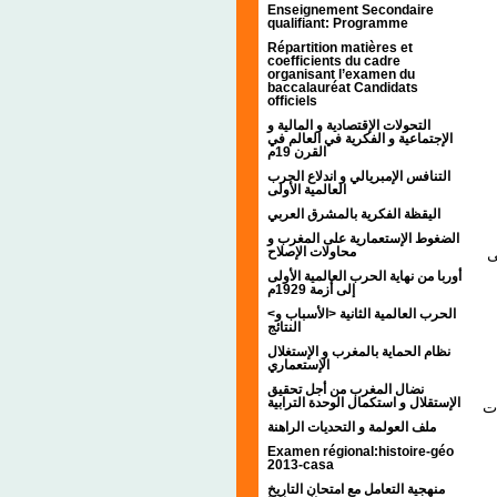
Enseignement Secondaire
qualifiant: Programme
Répartition matières et
coefficients du cadre
organisant l’examen du
baccalauréat Candidats
officiels
التحولات الإقتصادية و المالية و
الإجتماعية و الفكرية في العالم في
القرن 19م
التنافس الإمبريالي و اندلاع الحرب
العالمية الأولى
اليقظة الفكرية بالمشرق العربي
الضغوط الإستعمارية على المغرب و
محاولات الإصلاح
-
أوربا من نهاية الحرب العالمية الأولى
إلى أزمة 1929م
<الحرب العالمية الثانية <الأسباب و
النتائج
نظام الحماية بالمغرب و الإستغلال
الإستعماري
نضال المغرب من أجل تحقيق
الإستقلال و استكمال الوحدة الترابية
* ت
ملف العولمة و التحديات الراهنة
Examen régional:histoire-géo
2013-casa
منهجية التعامل مع امتحان التاريخ