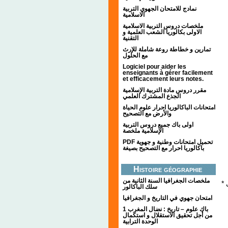
نمادج للامتحان الجهوي التربية
الاسلامية
ملخصات دروس التربية الاسلامية
الاولى بكالوريا الشعب العلمية و
التقنية
تمارين و خطاطة روعة شاملة للإرث
مع الحلول
Logiciel pour aider les
enseignants à gérer facilement
et efficacement leurs notes.
مقرر دروس مادة التربية الإسلامية
الجذع المشترك العلمي
امتحانات الباكالوريا احرار علوم الحياة
والأرض مع التصحيح
اولى باك جميع دروس التربية
الإسلامية ملخصة
PDF تحميل امتحانات وطنية و جهوية
باكالوريا احرار مع التصحيح بصيغة
Histoire géographie
ملخصات الجغرافيا السنة الثانية من
* تزايد نفوذ البورجوازية . في حين تراجعت مكانة طبقة النبلاء ، و أدت حركة التصنيع إلى
سلك الباكالور
امتحان جهوي في التاريخ و الجغرافيا
1 باك علوم – تاريخ : نضال المغرب
من أجل تحقيق الاستقلال و استكمال
الوحدة الترابية