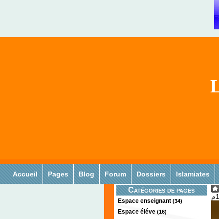
L
Accueil
Pages
Blog
Forum
Dossiers
Islamiates
Catégories de pages
Espace enseignant
(34)
Espace éléve
(16)