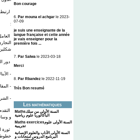
Bon courage
ارتبطت
6.
Par mouna el achgar
le 2023-
07-09
:
je suis une enseignante de la
langue française et cette année
العامل 
je vais enseigner pour la
التجار
première fois ...
شكلي .
7.
Par Salwa
le 2023-03-18
دور  :
Merci
الأب ...
8.
Par Rbandez
le 2022-11-19
المقا )
Trés Bon resumé
ال ...
Les mathématiques
التقدم
Mathsالسنة الأولى من سلك
الباكالوريا علوم رياضية
و وس .
Maths exercicesالسنة الأولى علوم
تجريبية
ثورة ا
السنة الأولى الآداب والعلوم الإنسانية
خطوط ب
البرنامج الدروس امتحانات و