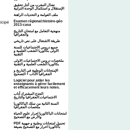
نضال المغرب من أجل تحقيق
الإستقلال و استكمال الوحدة الترابية
ملف العولمة و التحديات الراهنة
Examen régional:histoire-géo
ticipé
2013-casa
منهجية التعامل مع امتحان التاريخ
والجغرافيا
طريقة الاشتغال على نص تاريخي
جميع دروس الاجتماعيات للسنة
الاولى بكالوريا الشعب العلمية و
التقنية
ملخصات دروس الاجتماعيات الاولى
بكالوريا الشعب العلمية و التقنية
الإمتحانات الوطنية في التاريخ و
الجغرافيا الآداب + التصحيح
Logiciel pour aider les
enseignants à gérer facilement
et efficacement leurs notes.
الجذع المشترك آداب
الاجتماعيات:الجغرافيا والتاريخ
السنة الثانية من سلك الباكالوريا
ملخصات الجغرافيا
امتحانات الباكالوريا احرار علوم الحياة
والأرض مع التصحيح
PDF تحميل امتحانات وطنية و جهوية
باكالوريا احرار مع التصحيح بصيغة