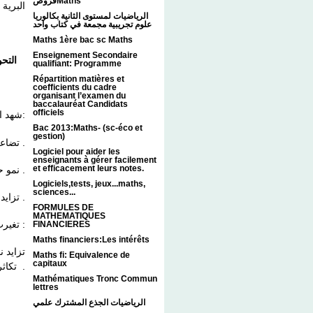
فروضMaths
البرية .
الرياضيات لمستوى الثانية بكالوريا
علوم تجريبية مجمعة في كتاب واحد
Maths 1ère bac sc Maths
Enseignement Secondaire
التح :
qualifiant: Programme
Répartition matières et
coefficients du cadre
organisant l’examen du
baccalauréat Candidats
officiels
شهد العالم الرأسمالي تحولات ديمغرافية مهمة من أبرزها:
Bac 2013:Maths- (sc-éco et
gestion)
- تضاعف عدد السكان .
Logiciel pour aider les
enseignants à gérer facilement
et efficacement leurs notes.
- نمو حضري سريع .
Logiciels,tests, jeux...maths,
sciences...
- تزايد الهجرة القروية .
FORMULES DE
MATHEMATIQUES
تغيرت البنية الاجتماعية في البلدان الرأسمالية :
FINANCIERES
Maths financiers:Les intérêts
Maths fi: Equivalence de
capitaux
تكاثر اليد العملة التي عانت من ظروف معيشية قاسية .
Mathématiques Tronc Commun
lettres
الرياضيات الجذع المشترك علمي