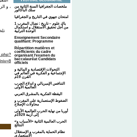
أسفر ن
و ال .
ملخصات الجغرافيا السنة الثانية من
سلك الباكالور
امتحان جهوي في التاريخ و الجغرافيا
1 باك علوم – تاريخ : نضال المغرب
من أجل تحقيق الاستقلال و استكمال
تلخ
الوحدة الترابية
Enseignement Secondaire
qualifiant: Programme
Répartition matières et
coefficients du cadre
c.php?
organisant l’examen du
baccalauréat Candidats
dniv=8
officiels
التحولات الإقتصادية و المالية و
الإجتماعية و الفكرية في العالم في
القرن 19م
التنافس الإمبريالي و اندلاع الحرب
العالمية الأولى
اليقظة الفكرية بالمشرق العربي
الضغوط الإستعمارية على المغرب و
محاولات الإصلاح
أوربا من نهاية الحرب العالمية الأولى
إلى أزمة 1929م
<الحرب العالمية الثانية <الأسباب و
النتائج
نظام الحماية بالمغرب و الإستغلال
الإستعماري