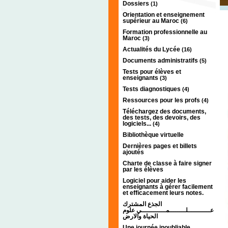
Dossiers
(1)
Orientation et enseignement
supérieur au Maroc
(6)
Formation professionnelle au
Maroc
(3)
Actualités du Lycée
(16)
Documents administratifs
(5)
Tests pour élèves et
enseignants
(3)
Tests diagnostiques
(4)
Ressources pour les profs
(4)
Téléchargez des documents,
des tests, des devoirs, des
logiciels...
(4)
Bibliothèque virtuelle
Dernières pages et billets
ajoutés
Charte de classe à faire signer
par les élèves
Logiciel pour aider les
enseignants à gérer facilement
et efficacement leurs notes.
الجذع المشترك
عـــــــــــلــــــــمــــــــــــي علوم
الحياة والارض
Une journée inoubliable