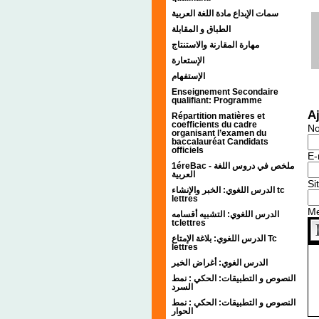
سمات الإبداع مادة اللغة العربية
الطباق و المقابلة
مهارة المقارنة والاستنتاج
الإستعارة
الإستفهام
Enseignement Secondaire
qualifiant: Programme
A
Répartition matières et
coefficients du cadre
N
organisant l’examen du
baccalauréat Candidats
officiels
E-
1éreBac - ملخص في دروس اللغة
العربية
Si
الدرس اللغوي: الخبر والإنشاء tc
lettres
M
الدرس اللغوي: التشبيه أقسامه
tclettres
الدرس اللغوي: بلاغة الإمتاع Tc
lettres
الدرس الغوي: أغراض الخبر
النصوص و التطبيقات: الحكي : نمط
السرد
النصوص و التطبيقات: الحكي : نمط
الحوار