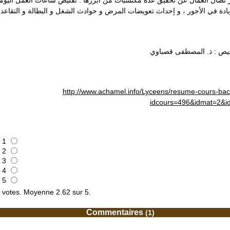
 ضال العمال عن تحقيق عدة مكتسبات من أبرزها : تقليص ساعات العمل اليومي
 زيادة في الأجور ، و إحداث تعويضات المرض و حوادث الشغل و البطالة و التقاعد
يص : ذ. المصطفى قصباوي
http://www.achamel.info/Lyceens/resume-cours-ba
idcours=496&idmat=2&i
1
2
3
4
5
votes. Moyenne
2.62
sur 5.
Commentaires
(1)