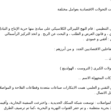
 التحولات الاقتصادية بعوامل مختلفة
التنظيمي : قام النهج الليبرالي الكلاسيكي على مبادئ منها حرية الإنتاج و التباد
ي ، و قانون العرض و الطلب ، و البحث عن الربح . و اتخذ التركيز الرأسمالي
ن : أفقي و عمودي
الفاعلين الاقتصاديين الجدد و من أبرزهم
- ناك
- ولات الكبرى ( التروست ، الهولدينغ
- شركات المجهولة الاسم
 التقني و العلمي: همت الابتكارات صناعات متعددة وقطاعات الفلاحة و المواصل
ائل الاتصال
لمواصلات : توسعت شبكة السكك الحديدية ، واخترعت السفينة البخارية، وأقيم
حرية منتظمة ، و تم حفر القنوات النهرية و البحرية ،كما تم ترصيف الطرق