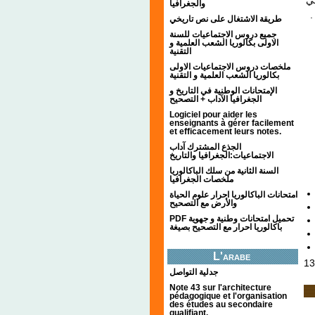
*
والجغرافيا
،
طريقة الاشتغال على نص تاريخي
جميع دروس الاجتماعيات للسنة
الاولى بكالوريا الشعب العلمية و
التقنية
ملخصات دروس الاجتماعيات الاولى
بكالوريا الشعب العلمية و التقنية
الإمتحانات الوطنية في التاريخ و
الجغرافيا الآداب + التصحيح
Logiciel pour aider les
enseignants à gérer facilement
et efficacement leurs notes.
الجذع المشترك آداب
الاجتماعيات:الجغرافيا والتاريخ
السنة الثانية من سلك الباكالوريا
ملخصات الجغرافيا
امتحانات الباكالوريا احرار علوم الحياة
والأرض مع التصحيح
PDF تحميل امتحانات وطنية و جهوية
باكالوريا احرار مع التصحيح بصيغة
L'arabe
13
جدلية التواصل
Note 43 sur l'architecture
pédagogique et l'organisation
des études au secondaire
qualifiant.