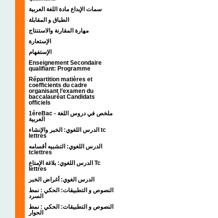
سمات الإبداع مادة اللغة العربية
الطباق و المقابلة
مهارة المقارنة والاستنتاج
الإستعارة
الإستفهام
Enseignement Secondaire
qualifiant: Programme
Répartition matières et
coefficients du cadre
organisant l’examen du
baccalauréat Candidats
officiels
1éreBac - ملخص في دروس اللغة
العربية
الدرس اللغوي: الخبر والإنشاء tc
lettres
الدرس اللغوي: التشبيه أقسامه
tclettres
الدرس اللغوي: بلاغة الإمتاع Tc
lettres
الدرس الغوي: أغراض الخبر
النصوص و التطبيقات: الحكي : نمط
السرد
النصوص و التطبيقات: الحكي : نمط
الحوار