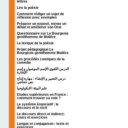
lettres
Lire la poésie
Comment rédiger un sujet de
réflexion avec exemples
Préparer un exposé, mener un
débat et améliorer son Oral
Questionnaire sur Le Bourgeois
gentilhomme de Molière
Le lexique de la poésie
Projet pédagogique:Le
Bourgeois gentilhomme Molière
Les procédés comiques de la
comédie
الدرس اللغوي:الإسم الموصول و إسم
الإشارة
درس التعبير و الإنشاء : مهارة إنتاج
نص حجاجي
علم البيئة: الايكولوجيا
Etudes supérieures en France :
comment trouver sa voie ?
Le système énonciatif : le
discours et le récit
Le discours direct et indirect:
cours et exercices
Langue et conjugaison : tests et
exercices