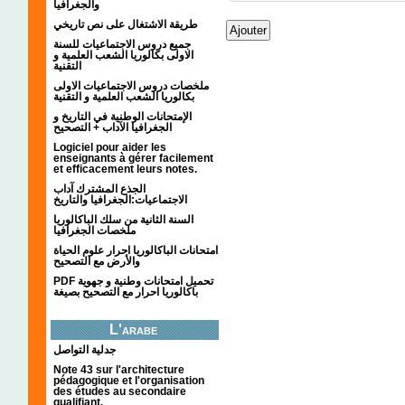
والجغرافيا
طريقة الاشتغال على نص تاريخي
جميع دروس الاجتماعيات للسنة
الاولى بكالوريا الشعب العلمية و
التقنية
ملخصات دروس الاجتماعيات الاولى
بكالوريا الشعب العلمية و التقنية
الإمتحانات الوطنية في التاريخ و
الجغرافيا الآداب + التصحيح
Logiciel pour aider les
enseignants à gérer facilement
et efficacement leurs notes.
الجذع المشترك آداب
الاجتماعيات:الجغرافيا والتاريخ
السنة الثانية من سلك الباكالوريا
ملخصات الجغرافيا
امتحانات الباكالوريا احرار علوم الحياة
والأرض مع التصحيح
PDF تحميل امتحانات وطنية و جهوية
باكالوريا احرار مع التصحيح بصيغة
L'arabe
جدلية التواصل
Note 43 sur l'architecture
pédagogique et l'organisation
des études au secondaire
qualifiant.