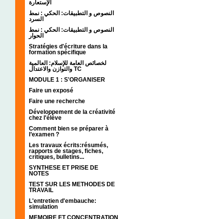
الإستعارة
النصوص و التطبيقات: الحكي : نمط
السرد
النصوص و التطبيقات: الحكي : نمط
الحوار
Stratégies d'écriture dans la
formation spécifique
لخصائص العامة للإسلام: العالمية
والتوازن والاعتدال TC
MODULE 1 : S'ORGANISER
Faire un exposé
Faire une recherche
Développement de la créativité
chez l'élève
Comment bien se préparer à
l’examen ?
Les travaux écrits:résumés,
rapports de stages, fiches,
critiques, bulletins...
SYNTHESE ET PRISE DE
NOTES
TEST SUR LES METHODES DE
TRAVAIL
L'entretien d'embauche:
simulation
MEMOIRE ET CONCENTRATION