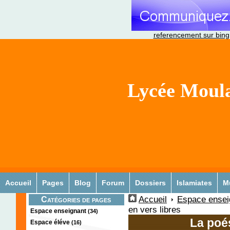
referencement sur bing
Lycée Moula
Accueil
Pages
Blog
Forum
Dossiers
Islamiates
M
Accueil
Espace ensei
Catégories de pages
en vers libres
Espace enseignant
(34)
La poés
Espace éléve
(16)