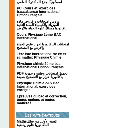
لمستوى الجدع المشترك العلمي
PC Cours et exercices
baccalauréat international
Option Français
دروس امتحانات و فروض مادة
الفيزياء والكيمياء السنة الثانية
باكالوريا مسلك علوم الحياة والأرض
Cours Physique 2ème BAC
International
امتحانات الباكالوريا احرار علوم الحياة
والأرض مع التصحيح
1ère bac international sc ex et
sc maths: Physique Chimie
Physique chimie 2ème bac
international Option Français
PDF تحميل امتحانات وطنية و جهوية
باكالوريا احرار مع التصحيح بصيغة
Physique Chimie 2AS Bac
International; exercices
corriges
Épreuves du bac et correction,
toutes options et toutes
matières
Les mathématiques
Mathsالسنة الأولى من سلك
الباكالوريا علوم رياضية