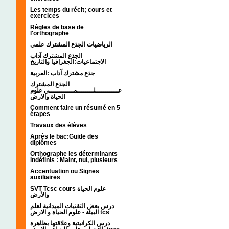
Les temps du récit; cours et
exercices
Règles de base de
l'orthographe
الرياضيات الجذع المشترك علمي
الجذع المشترك آداب
الاجتماعيات:الجغرافيا والتاريخ
جذع مشترك آداب :العربية
الجذع المشترك
عـــــــــــلــــــــمــــــــــــي علوم
الحياة والارض
Comment faire un résumé en 5
étapes
Travaux des élèves
Après le bac:Guide des
diplômes
Orthographe les déterminants
indéfinis : Maint, nul, plusieurs
Accentuation ou Signes
auxiliaires
SVT Tcsc cours علوم الحياة
والأرض
درس بعض التقنيات الميدانية لعلم
البيئة - علوم الحياة و الارض tcs
درس الكرانيتية وعلاقتها بظاهرة