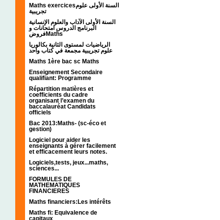
Maths exercicesالسنة الأولى علوم
تجريبية
السنة الأولى الآداب والعلوم الإنسانية
البرنامج الدروس امتحانات و
فروضMaths
الرياضيات لمستوى الثانية بكالوريا
علوم تجريبية مجمعة في كتاب واحد
Maths 1ère bac sc Maths
Enseignement Secondaire
qualifiant: Programme
Répartition matières et
coefficients du cadre
organisant l’examen du
baccalauréat Candidats
officiels
Bac 2013:Maths- (sc-éco et
gestion)
Logiciel pour aider les
enseignants à gérer facilement
et efficacement leurs notes.
Logiciels,tests, jeux...maths,
sciences...
FORMULES DE
MATHEMATIQUES
FINANCIERES
Maths financiers:Les intérêts
Maths fi: Equivalence de
capitaux