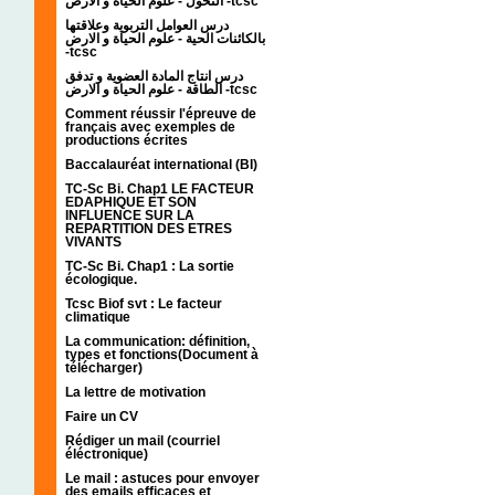
التحول - علوم الحياة و الارض -tcsc
درس العوامل التربوية وعلاقتها
بالكائنات الحية - علوم الحياة و الارض
-tcsc
درس انتاج المادة العضوية و تدفق
الطاقة - علوم الحياة و الارض -tcsc
Comment réussir l'épreuve de
français avec exemples de
productions écrites
Baccalauréat international (BI)
TC-Sc Bi. Chap1 LE FACTEUR
EDAPHIQUE ET SON
INFLUENCE SUR LA
REPARTITION DES ETRES
VIVANTS
TC-Sc Bi. Chap1 : La sortie
écologique.
Tcsc Biof svt : Le facteur
climatique
La communication: définition,
types et fonctions(Document à
télécharger)
La lettre de motivation
Faire un CV
Rédiger un mail (courriel
éléctronique)
Le mail : astuces pour envoyer
des emails efficaces et