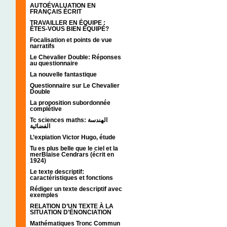
AUTOÉVALUATION EN
FRANÇAIS ÉCRIT
TRAVAILLER EN ÉQUIPE :
ÊTES-VOUS BIEN ÉQUIPÉ?
Focalisation et points de vue
narratifs
Le Chevalier Double: Réponses
au questionnaire
La nouvelle fantastique
Questionnaire sur Le Chevalier
Double
La proposition subordonnée
complétive
Tc sciences maths: الهندسة
الفضائية
L’expiation Victor Hugo, étude
Tu es plus belle que le ciel et la
merBlaise Cendrars (écrit en
1924)
Le texte descriptif:
caractéristiques et fonctions
Rédiger un texte descriptif avec
exemples
RELATION D’UN TEXTE À LA
SITUATION D’ÉNONCIATION
Mathématiques Tronc Commun