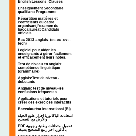
English Lessons: Clauses
Enseignement Secondaire
qualifiant: Programme
Répartition matières et
coefficients du cadre
organisant l’examen du
baccalauréat Candidats
officiels
Bac 2013-anglais- (sc-ex -svt -
tech)
Logiciel pour aider les
enseignants à gérer facilement
et efficacement leurs notes.
Test de niveau en anglais:
compétence linguistique
(grammaire)
Anglais:Test de niveau -
débutants
Anglais: test de niveau-les
confusions fréquentes
Applications et tutoriels pour
créer des exercices interactifs
Baccalauréat international (BI)
امتحانات الباكالوريا احرار علوم الحياة
والأرض مع التصحيح
PDF تحميل امتحانات وطنية و جهوية
باكالوريا احرار مع التصحيح بصيغة