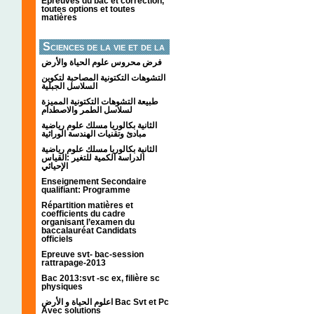
Épreuves du bac et correction,
toutes options et toutes
matières
Sciences de la vie et de la
terre
فرض محروس علوم الحياة والأرض
التشوهات التكتونیة المصاحبة لتكوین
السلاسل الجبلیة
طبيعة التشوهات التكتونية المميزة
لسلاسل الطمر والاصطدام
الثانية بكالوريا مسلك علوم رياضية
مبادئ وتقنيات الهندسة الوراثية
الثانية بكالوريا مسلك علوم رياضية
الدراسة الكمية للتغير :القياس
الإحيائي
Enseignement Secondaire
qualifiant: Programme
Répartition matières et
coefficients du cadre
organisant l’examen du
baccalauréat Candidats
officiels
Epreuve svt- bac-session
rattrapage-2013
Bac 2013:svt -sc ex, filière sc
physiques
اعلوم الحياة و الأرض Bac Svt et Pc
Avec solutions