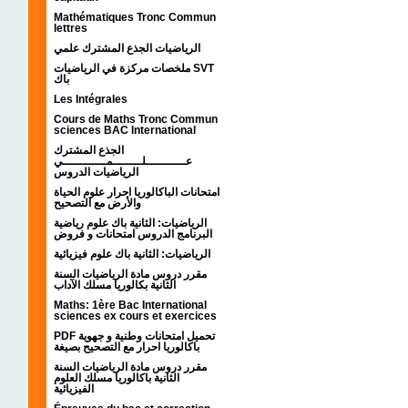
Mathématiques Tronc Commun
lettres
الرياضيات الجذع المشترك علمي
ملخصات مركزة في الرياضيات SVT
باك
Les Intégrales
Cours de Maths Tronc Commun
sciences BAC International
الجذع المشترك
عـــــــــــلــــــــمــــــــــــي
الرياضيات الدروس
امتحانات الباكالوريا احرار علوم الحياة
والأرض مع التصحيح
الرياضيات: الثانية باك علوم رياضية
البرنامج الدروس امتحانات و فروض
الرياضيات: الثانية باك علوم فيزيائية
مقرر دروس مادة الرياضيات السنة
الثانية بكالوريا مسلك الآداب
Maths: 1ère Bac International
sciences ex cours et exercices
PDF تحميل امتحانات وطنية و جهوية
باكالوريا احرار مع التصحيح بصيغة
مقرر دروس مادة الرياضيات السنة
الثانية باكالوريا مسلك العلوم
الفيزيائية