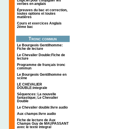
Logiciel pour conjuguer les
verbes en anglais
Épreuves du bac et correction,
toutes options et toutes
matières
Cours et exercices Anglais
2ème bac
Tronc commun
Le Bourgeois Gentilhomme:
Fiche de lecture
Le Chevalier Double:Fiche de
lecture
Programme de français tronc
commun
Le Bourgeois Gentilhomme en
scène
LE CHEVALIER
DOUBLE:integrale
Séquences: La nouvelle
fantastique; Le Chevalier
Double
Le Chevalier double:livre audio
Aux champs:livre audio
Fiche de lecture de Aux
Champs Guy de MAUPASSANT
avec le texte integral