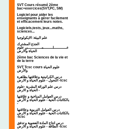
SVT Cours résumé 2ème
bac+exercices(SVT,PC, SM)
Logiciel pour aider les
enseignants à gérer facilement
et efficacement leurs notes.
Logiciels,tests, jeux...maths,
sciences...
علم البيئة: الايكولوجيا
الجذع المشترك
عـــــــــــلــــــــمــــــــــــي علوم
الحياة والارض
2ème bac Sciences de la vie et
de la terre
SVT Tcsc cours علوم الحياة
والأرض
درس الكرانيتية وعلاقتها بظاهرة
التحول - علوم الحياة و الارض -tcsc
درس علم الوراثة البشرية -علوم
الحياة و الارض -
درس العوامل المناخية و علاقتها
بالكائنات الحية - علوم الحياة و الأرض
-
درس العوامل التربوية وعلاقتها
بالكائنات الحية - علوم الحياة و الارض
-tcsc
درس انتاج المادة العضوية و تدفق
الطاقة - علوم الحياة و الارض -tcsc