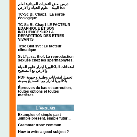
درس بعض التقنيات الميدانية لعلم
البيئة - علوم الحياة و الارض tcs
TC-Sc Bi. Chap1 : La sortie
écologique.
TC-Sc Bi. Chap1 LE FACTEUR
EDAPHIQUE ET SON
INFLUENCE SUR LA
REPARTITION DES ETRES
VIVANTS
Tcsc Biof svt : Le facteur
climatique
Svt.Tc. sc. Biof: La reproduction
sexuée chez les spermaphytes.
امتحانات الباكالوريا احرار علوم الحياة
والأرض مع التصحيح
PDF تحميل امتحانات وطنية و جهوية
باكالوريا احرار مع التصحيح بصيغة
Épreuves du bac et correction,
toutes options et toutes
matières
L'anglais
Examples of simple past
.simple present. simple futur ...
Grammar tronc commun
How to write a good subject ?