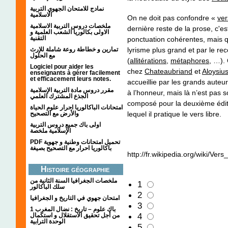
نمادج للامتحان الجهوي التربية
الاسلامية
On ne doit pas confondre «
ver
ملخصات دروس التربية الاسلامية
dernière reste de la prose, c'e
الاولى بكالوريا الشعب العلمية و
التقنية
ponctuation cohérentes, mais qu
تمارين و خطاطة روعة شاملة للإرث
lyrisme plus grand et par le re
مع الحلول
(
allitérations
,
métaphores
, …).
Logiciel pour aider les
chez
Chateaubriand
et
Aloysiu
enseignants à gérer facilement
et efficacement leurs notes.
accueillie par les grands auteu
مقرر دروس مادة التربية الإسلامية
à l’honneur, mais là n’est pas s
الجذع المشترك العلمي
composé pour la deuxième édi
امتحانات الباكالوريا احرار علوم الحياة
والأرض مع التصحيح
lequel il pratique le vers libre.
اولى باك جميع دروس التربية
الإسلامية ملخصة
PDF تحميل امتحانات وطنية و جهوية
باكالوريا احرار مع التصحيح بصيغة
http://fr.wikipedia.org/wiki/Vers_
Histoire géographie
ملخصات الجغرافيا السنة الثانية من
1
سلك الباكالور
2
امتحان جهوي في التاريخ و الجغرافيا
3
1 باك علوم – تاريخ : نضال المغرب
4
من أجل تحقيق الاستقلال و استكمال
الوحدة الترابية
5