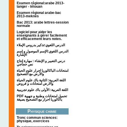
Examen régional:arabe 2013-
tanger - tétouan
Examen régional arabe-bac
2013-meknès
Bac 2013: arabe lettres-session
normale
Logiciel pour aider les
enseignants à gérer facilement
et efficacement leurs notes.
الدرس اللغوي:تذكير بدروس الإملاء
الدرس اللغوي:الإسم الموصول و إسم
الإشارة
درس التعبير و الإنشاء : مهارة إنتاج
نص حجاجي
امتحانات الباكالوريا احرار علوم الحياة
والأرض مع التصحيح
اللغة العربية: الثانية باك علوم الحياة
والارض امتحانات و فروض
اللغة العربية: الأولى باك علوم تجريبية
PDF تحميل امتحانات وطنية و جهوية
باكالوريا احرار مع التصحيح بصيغة
Physique chimie
Tronc commun sciences:
physique, exercices