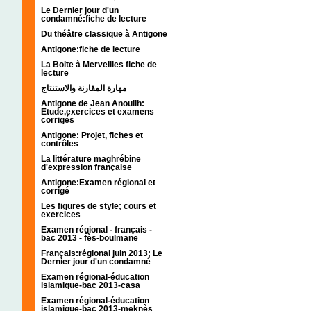
Le Dernier jour d'un
condamné:fiche de lecture
Du théâtre classique à Antigone
Antigone:fiche de lecture
La Boite à Merveilles fiche de
lecture
مهارة المقارنة والاستنتاج
Antigone de Jean Anouilh:
Etude,exercices et examens
corrigés
Antigone: Projet, fiches et
contrôles
La littérature maghrébine
d'expression française
Antigone:Examen régional et
corrigé
Les figures de style; cours et
exercices
Examen régional - français -
bac 2013 - fès-boulmane
Français:régional juin 2013; Le
Dernier jour d'un condamné
Examen régional-éducation
islamique-bac 2013-casa
Examen régional-éducation
islamique-bac 2013-meknès