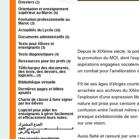
Dossiers
(1)
Orientation et enseignement
supérieur au Maroc
(6)
Formation professionnelle au
Maroc
(3)
Actualités du Lycée
(16)
Documents administratifs
(5)
Tests pour élèves et
enseignants
(3)
Depuis le XIXème siècle, la poé
Tests diagnostiques
(4)
la promotion du MOI, dont l’ex
Ressources pour les profs
(4)
aspirations engagées socialem
Téléchargez des documents,
un combat pour l'amélioration d
des tests, des devoirs, des
logiciels...
(4)
Bibliothèque virtuelle
Fît de ses âges d'éloges courtis
Dernières pages et billets
arrachée aux archives du XXème
ajoutés
l'explosion d'une expression li
Charte de classe à faire signer
nature est prise pour censure
par les élèves
confusion entre l'extrait même e
Logiciel pour aider les
enseignants à gérer facilement
presque exhibitionniste de son 
et efficacement leurs notes.
sur une vision.
الجذع المشترك
عـــــــــــلــــــــمــــــــــــي علوم
الحياة والارض
Aussi flatté et rassuré par une
Une journée inoubliable