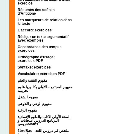
exercice
Résumés des scènes
d’Antigone
Les marqueurs de relation dans
le texte
L'accord: exercices
Rédiger un texte argumentatif
avec exemples
Concordance des temps:
exercices
Orthographe d’usage:
exercices PDF
Syntaxe: exercices
Vocabulaire: exercices PDF
مفهوم التقنية والعلم
مفهوم المجتمع – الأولى بكالوريا علوم
تجريبية
مفهوم الشغل
مفهوم الوعي و اللاوعي
مفهوم الرغبة
السنة الأولى الآداب والعلوم الإنسانية
البرنامج الدروس امتحانات و
فروضMaths
1éreBac - ملخص في دروس اللغة