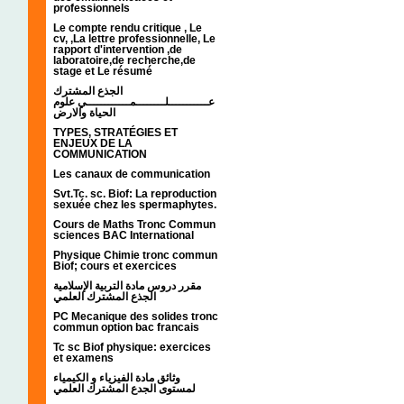
professionnels
Le compte rendu critique , Le
cv, ,La lettre professionnelle, Le
rapport d'intervention ,de
laboratoire,de recherche,de
stage et Le résumé
الجذع المشترك
عـــــــــــلــــــــمــــــــــــي علوم
الحياة والارض
TYPES, STRATÉGIES ET
ENJEUX DE LA
COMMUNICATION
Les canaux de communication
Svt.Tc. sc. Biof: La reproduction
sexuée chez les spermaphytes.
Cours de Maths Tronc Commun
sciences BAC International
Physique Chimie tronc commun
Biof; cours et exercices
مقرر دروس مادة التربية الإسلامية
الجذع المشترك العلمي
PC Mecanique des solides tronc
commun option bac francais
Tc sc Biof physique: exercices
et examens
وثائق مادة الفيزياء و الكيمياء
لمستوى الجدع المشترك العلمي