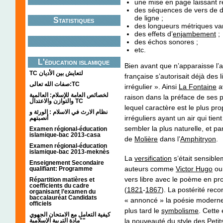
une mise en page laissant re
des séquences de vers de d
de ligne ;
Statistiques
des longueurs métriques var
des effets d’
enjambement
;
des échos sonores ;
etc.
L'éducation islamique
Bien avant que n’apparaisse l’a
TC لتعايش بين الأديان
française s’autorisait déjà des l
صفات الله تعالى:TC
irrégulier ». Ainsi
La Fontaine
av
لخصائص العامة للإسلام: العالمية
raison dans la préface de ses
والتوازن والاعتدال TC
lequel caractère est le plus pro
نظام الارث في الاسلام : الورثة و
irréguliers ayant un air qui tie
أنصبتهم
sembler la plus naturelle, et pa
Examen régional-éducation
islamique-bac 2013-casa
de
Molière
dans l’
Amphitryon
.
Examen régional-éducation
islamique-bac 2013-meknès
La
versification
s’était sensible
Enseignement Secondaire
auteurs comme
Victor Hugo
o
qualifiant: Programme
vers libre avec le poème en pro
Répartition matières et
coefficients du cadre
(
1821
-
1867
). La postérité reco
organisant l’examen du
baccalauréat Candidats
« annoncé » la poésie moderne,
officiels
plus tard le
symbolisme
. Cette
كيفية التعامل مع الامتحان الجهوي
"مادة التربية الإسلامية"
la nouveauté du style des
Peti