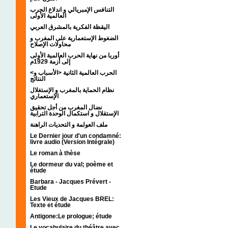
التنافس الإمبريالي و اندلاع الحرب
العالمية الأولى
اليقظة الفكرية بالمشرق العربي
الضغوط الإستعمارية على المغرب و
محاولات الإصلاح
أوربا من نهاية الحرب العالمية الأولى
إلى أزمة 1929م
<الحرب العالمية الثانية <الأسباب و
النتائج
نظام الحماية بالمغرب و الإستغلال
الإستعماري
نضال المغرب من أجل تحقيق
الإستقلال و استكمال الوحدة الترابية
ملف العولمة و التحديات الراهنة
Le Dernier jour d'un condamné:
livre audio (Version Intégrale)
Le roman à thèse
Le dormeur du val; poème et
étude
Barbara - Jacques Prévert -
Etude
Les Vieux de Jacques BREL:
Texte et étude
Antigone:Le prologue; étude
Le vocabulaire du théâtre avec