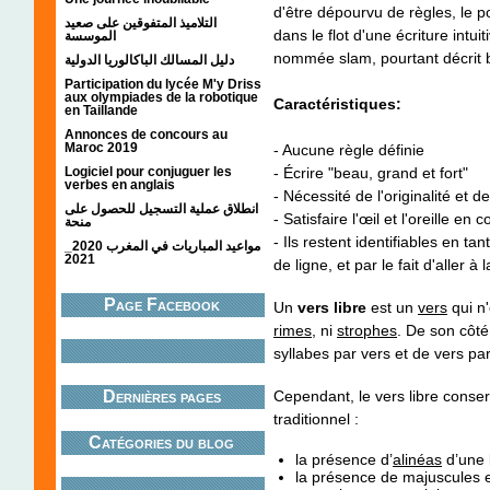
d'être dépourvu de règles, le 
التلاميذ المتفوقين على صعيد
dans le flot d'une écriture intu
الموسسة
nommée slam, pourtant décrit bi
دليل المسالك الباكالوريا الدولية
Participation du lycée M'y Driss
aux olympiades de la robotique
Caractéristiques:
en Taillande
Annonces de concours au
Maroc 2019
- Aucune règle définie
- Écrire "beau, grand et fort"
Logiciel pour conjuguer les
verbes en anglais
- Nécessité de l'originalité et d
انطلاق عملية التسجيل للحصول على
- Satisfaire l'œil et l'oreille en 
منحة
- Ils restent identifiables en t
مواعيد المباريات في المغرب 2020_
2021
de ligne, et par le fait d'aller à l
Page Facebook
Un
vers libre
est un
vers
qui n'
rimes
, ni
strophes
. De son côté
syllabes par vers et de vers pa
Cependant, le vers libre conser
Dernières pages
traditionnel :
Catégories du blog
la présence d’
alinéas
d’une 
la présence de majuscules e