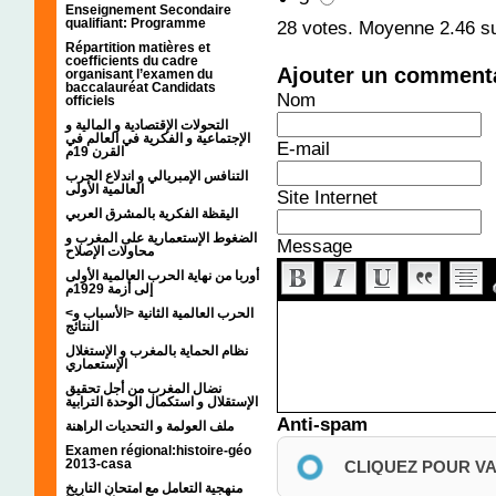
Enseignement Secondaire
qualifiant: Programme
28
votes. Moyenne
2.46
su
Répartition matières et
coefficients du cadre
Ajouter un comment
organisant l’examen du
baccalauréat Candidats
Nom
officiels
التحولات الإقتصادية و المالية و
الإجتماعية و الفكرية في العالم في
E-mail
القرن 19م
التنافس الإمبريالي و اندلاع الحرب
العالمية الأولى
Site Internet
اليقظة الفكرية بالمشرق العربي
الضغوط الإستعمارية على المغرب و
Message
محاولات الإصلاح
أوربا من نهاية الحرب العالمية الأولى
إلى أزمة 1929م
<الحرب العالمية الثانية <الأسباب و
النتائج
نظام الحماية بالمغرب و الإستغلال
الإستعماري
نضال المغرب من أجل تحقيق
الإستقلال و استكمال الوحدة الترابية
Anti-spam
ملف العولمة و التحديات الراهنة
Examen régional:histoire-géo
2013-casa
CLIQUEZ POUR V
منهجية التعامل مع امتحان التاريخ