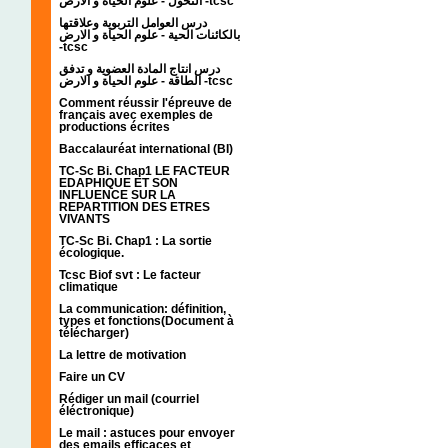
التحول - علوم الحياة و الارض -tcsc
درس العوامل التربوية وعلاقتها
بالكائنات الحية - علوم الحياة و الارض
-tcsc
درس انتاج المادة العضوية و تدفق
الطاقة - علوم الحياة و الارض -tcsc
Comment réussir l'épreuve de
français avec exemples de
productions écrites
Baccalauréat international (BI)
TC-Sc Bi. Chap1 LE FACTEUR
EDAPHIQUE ET SON
INFLUENCE SUR LA
REPARTITION DES ETRES
VIVANTS
TC-Sc Bi. Chap1 : La sortie
écologique.
Tcsc Biof svt : Le facteur
climatique
La communication: définition,
types et fonctions(Document à
télécharger)
La lettre de motivation
Faire un CV
Rédiger un mail (courriel
éléctronique)
Le mail : astuces pour envoyer
des emails efficaces et