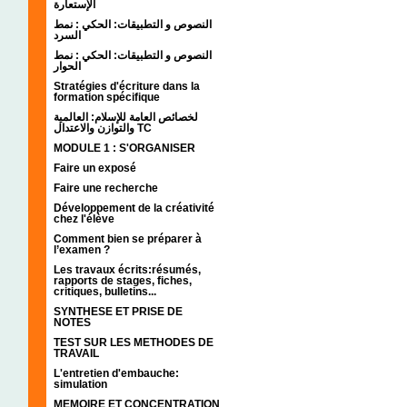
الإستعارة
النصوص و التطبيقات: الحكي : نمط
السرد
النصوص و التطبيقات: الحكي : نمط
الحوار
Stratégies d'écriture dans la
formation spécifique
لخصائص العامة للإسلام: العالمية
والتوازن والاعتدال TC
MODULE 1 : S'ORGANISER
Faire un exposé
Faire une recherche
Développement de la créativité
chez l'élève
Comment bien se préparer à
l’examen ?
Les travaux écrits:résumés,
rapports de stages, fiches,
critiques, bulletins...
SYNTHESE ET PRISE DE
NOTES
TEST SUR LES METHODES DE
TRAVAIL
L'entretien d'embauche:
simulation
MEMOIRE ET CONCENTRATION