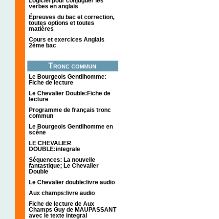
Logiciel pour conjuguer les
verbes en anglais
Épreuves du bac et correction,
toutes options et toutes
matières
Cours et exercices Anglais
2ème bac
Tronc commun
Le Bourgeois Gentilhomme:
Fiche de lecture
Le Chevalier Double:Fiche de
lecture
Programme de français tronc
commun
Le Bourgeois Gentilhomme en
scène
LE CHEVALIER
DOUBLE:integrale
Séquences: La nouvelle
fantastique; Le Chevalier
Double
Le Chevalier double:livre audio
Aux champs:livre audio
Fiche de lecture de Aux
Champs Guy de MAUPASSANT
avec le texte integral