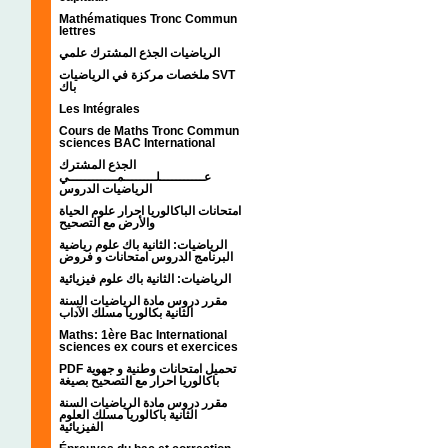
Mathématiques Tronc Commun
lettres
الرياضيات الجذع المشترك علمي
ملخصات مركزة في الرياضيات SVT
باك
Les Intégrales
Cours de Maths Tronc Commun
sciences BAC International
الجذع المشترك
عـــــــــــلــــــــمــــــــــــي
الرياضيات الدروس
امتحانات الباكالوريا احرار علوم الحياة
والأرض مع التصحيح
الرياضيات: الثانية باك علوم رياضية
البرنامج الدروس امتحانات و فروض
الرياضيات: الثانية باك علوم فيزيائية
مقرر دروس مادة الرياضيات السنة
الثانية بكالوريا مسلك الآداب
Maths: 1ère Bac International
sciences ex cours et exercices
PDF تحميل امتحانات وطنية و جهوية
باكالوريا احرار مع التصحيح بصيغة
مقرر دروس مادة الرياضيات السنة
الثانية باكالوريا مسلك العلوم
الفيزيائية