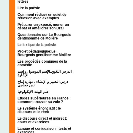
lettres
Lire la poésie
Comment rédiger un sujet de
réflexion avec exemples
Préparer un exposé, mener un
débat et améliorer son Oral
Questionnaire sur Le Bourgeois
gentilhomme de Molière
Le lexique de la poésie
Projet pédagogique:Le
Bourgeois gentilhomme Molière
Les procédés comiques de la
comédie
الدرس اللغوي:الإسم الموصول و إسم
الإشارة
درس التعبير و الإنشاء : مهارة إنتاج
نص حجاجي
علم البيئة: الايكولوجيا
Etudes supérieures en France :
comment trouver sa voie ?
Le système énonciatif : le
discours et le récit
Le discours direct et indirect:
cours et exercices
Langue et conjugaison : tests et
exercices