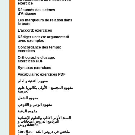
exercice
Résumés des scènes
d’Antigone
Les marqueurs de relation dans
le texte
L'accord: exercices
Rédiger un texte argumentatif
avec exemples
Concordance des temps:
exercices
Orthographe d’usage:
exercices PDF
Syntaxe: exercices
Vocabulaire: exercices PDF
مفهوم التقنية والعلم
مفهوم المجتمع – الأولى بكالوريا علوم
تجريبية
مفهوم الشغل
مفهوم الوعي و اللاوعي
مفهوم الرغبة
السنة الأولى الآداب والعلوم الإنسانية
البرنامج الدروس امتحانات و
فروضMaths
1éreBac - ملخص في دروس اللغة