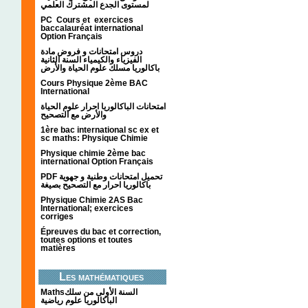
لمستوى الجدع المشترك العلمي
PC Cours et exercices
baccalauréat international
Option Français
دروس امتحانات و فروض مادة
الفيزياء والكيمياء السنة الثانية
باكالوريا مسلك علوم الحياة والأرض
Cours Physique 2ème BAC
International
امتحانات الباكالوريا احرار علوم الحياة
والأرض مع التصحيح
1ère bac international sc ex et
sc maths: Physique Chimie
Physique chimie 2ème bac
international Option Français
PDF تحميل امتحانات وطنية و جهوية
باكالوريا احرار مع التصحيح بصيغة
Physique Chimie 2AS Bac
International; exercices
corriges
Épreuves du bac et correction,
toutes options et toutes
matières
Les mathématiques
Mathsالسنة الأولى من سلك
الباكالوريا علوم رياضية