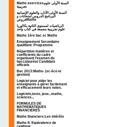
Maths exercicesالسنة الأولى علوم
تجريبية
السنة الأولى الآداب والعلوم الإنسانية
البرنامج الدروس امتحانات و
فروضMaths
الرياضيات لمستوى الثانية بكالوريا
علوم تجريبية مجمعة في كتاب واحد
Maths 1ère bac sc Maths
Enseignement Secondaire
qualifiant: Programme
Répartition matières et
coefficients du cadre
organisant l’examen du
baccalauréat Candidats
officiels
Bac 2013:Maths- (sc-éco et
gestion)
Logiciel pour aider les
enseignants à gérer facilement
et efficacement leurs notes.
Logiciels,tests, jeux...maths,
sciences...
FORMULES DE
MATHEMATIQUES
FINANCIERES
Maths financiers:Les intérêts
Maths fi: Equivalence de
capitaux