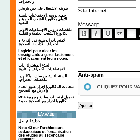
والجغرافيا
طريقة الاشتغال على نص تاريخي
Site Internet
جميع دروس الاجتماعيات للسنة
الاولى بكالوريا الشعب العلمية و
التقنية
Message
ملخصات دروس الاجتماعيات الاولى
بكالوريا الشعب العلمية و التقنية
الإمتحانات الوطنية في التاريخ و
الجغرافيا الآداب + التصحيح
Logiciel pour aider les
enseignants à gérer facilement
et efficacement leurs notes.
الجذع المشترك آداب
الاجتماعيات:الجغرافيا والتاريخ
Anti-spam
السنة الثانية من سلك الباكالوريا
ملخصات الجغرافيا
CLIQUEZ POUR V
امتحانات الباكالوريا احرار علوم الحياة
والأرض مع التصحيح
PDF تحميل امتحانات وطنية و جهوية
باكالوريا احرار مع التصحيح بصيغة
L'arabe
جدلية التواصل
Note 43 sur l'architecture
pédagogique et l'organisation
des études au secondaire
qualifiant.