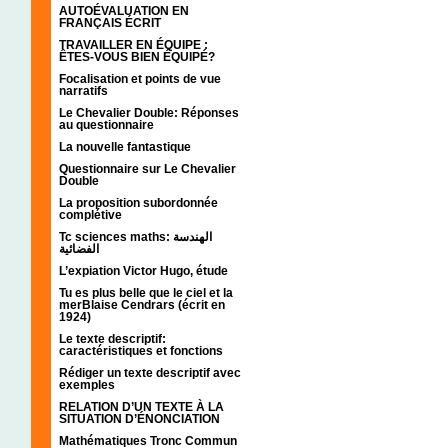
AUTOÉVALUATION EN
FRANÇAIS ÉCRIT
TRAVAILLER EN ÉQUIPE :
ÊTES-VOUS BIEN ÉQUIPÉ?
Focalisation et points de vue
narratifs
Le Chevalier Double: Réponses
au questionnaire
La nouvelle fantastique
Questionnaire sur Le Chevalier
Double
La proposition subordonnée
complétive
Tc sciences maths: الهندسة
الفضائية
L’expiation Victor Hugo, étude
Tu es plus belle que le ciel et la
merBlaise Cendrars (écrit en
1924)
Le texte descriptif:
caractéristiques et fonctions
Rédiger un texte descriptif avec
exemples
RELATION D’UN TEXTE À LA
SITUATION D’ÉNONCIATION
Mathématiques Tronc Commun