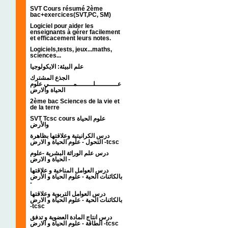
SVT Cours résumé 2ème
bac+exercices(SVT,PC, SM)
Logiciel pour aider les
enseignants à gérer facilement
et efficacement leurs notes.
Logiciels,tests, jeux...maths,
sciences...
علم البيئة: الايكولوجيا
الجذع المشترك
عـــــــــــلــــــــمــــــــــــي علوم
الحياة والارض
2ème bac Sciences de la vie et
de la terre
SVT Tcsc cours علوم الحياة
والأرض
درس الكرانيتية وعلاقتها بظاهرة
التحول - علوم الحياة و الارض -tcsc
درس علم الوراثة البشرية -علوم
الحياة و الارض -
درس العوامل المناخية و علاقتها
بالكائنات الحية - علوم الحياة و الأرض
-
درس العوامل التربوية وعلاقتها
بالكائنات الحية - علوم الحياة و الارض
-tcsc
درس انتاج المادة العضوية و تدفق
الطاقة - علوم الحياة و الارض -tcsc