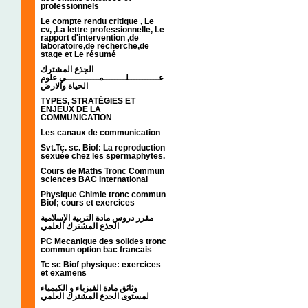
professionnels
Le compte rendu critique , Le
cv, ,La lettre professionnelle, Le
rapport d'intervention ,de
laboratoire,de recherche,de
stage et Le résumé
الجذع المشترك
عـــــــــــلــــــــمــــــــــــي علوم
الحياة والارض
TYPES, STRATÉGIES ET
ENJEUX DE LA
COMMUNICATION
Les canaux de communication
Svt.Tc. sc. Biof: La reproduction
sexuée chez les spermaphytes.
Cours de Maths Tronc Commun
sciences BAC International
Physique Chimie tronc commun
Biof; cours et exercices
مقرر دروس مادة التربية الإسلامية
الجذع المشترك العلمي
PC Mecanique des solides tronc
commun option bac francais
Tc sc Biof physique: exercices
et examens
وثائق مادة الفيزياء و الكيمياء
لمستوى الجدع المشترك العلمي