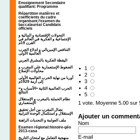
Enseignement Secondaire
qualifiant: Programme
Répartition matières et
coefficients du cadre
organisant l’examen du
baccalauréat Candidats
officiels
التحولات الإقتصادية و المالية و
الإجتماعية و الفكرية في العالم في
القرن 19م
التنافس الإمبريالي و اندلاع الحرب
العالمية الأولى
اليقظة الفكرية بالمشرق العربي
الضغوط الإستعمارية على المغرب و
1
محاولات الإصلاح
2
أوربا من نهاية الحرب العالمية الأولى
3
إلى أزمة 1929م
4
<الحرب العالمية الثانية <الأسباب و
النتائج
5
نظام الحماية بالمغرب و الإستغلال
1
vote. Moyenne
5.00
sur 
الإستعماري
نضال المغرب من أجل تحقيق
الإستقلال و استكمال الوحدة الترابية
Ajouter un comment
ملف العولمة و التحديات الراهنة
Nom
Examen régional:histoire-géo
2013-casa
E-mail
منهجية التعامل مع امتحان التاريخ