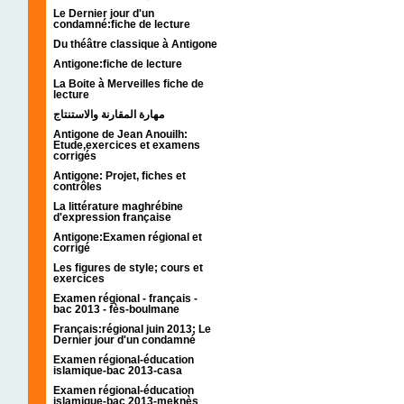
Le Dernier jour d'un
condamné:fiche de lecture
Du théâtre classique à Antigone
Antigone:fiche de lecture
La Boite à Merveilles fiche de
lecture
مهارة المقارنة والاستنتاج
Antigone de Jean Anouilh:
Etude,exercices et examens
corrigés
Antigone: Projet, fiches et
contrôles
La littérature maghrébine
d'expression française
Antigone:Examen régional et
corrigé
Les figures de style; cours et
exercices
Examen régional - français -
bac 2013 - fès-boulmane
Français:régional juin 2013; Le
Dernier jour d'un condamné
Examen régional-éducation
islamique-bac 2013-casa
Examen régional-éducation
islamique-bac 2013-meknès