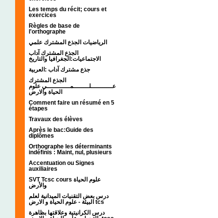
Les temps du récit; cours et
exercices
Règles de base de
l'orthographe
الرياضيات الجذع المشترك علمي
الجذع المشترك آداب
الاجتماعيات:الجغرافيا والتاريخ
جذع مشترك آداب :العربية
الجذع المشترك
عـــــــــــلــــــــمــــــــــــي علوم
الحياة والارض
Comment faire un résumé en 5
étapes
Travaux des élèves
Après le bac:Guide des
diplômes
Orthographe les déterminants
indéfinis : Maint, nul, plusieurs
Accentuation ou Signes
auxiliaires
SVT Tcsc cours علوم الحياة
والأرض
درس بعض التقنيات الميدانية لعلم
البيئة - علوم الحياة و الارض tcs
درس الكرانيتية وعلاقتها بظاهرة