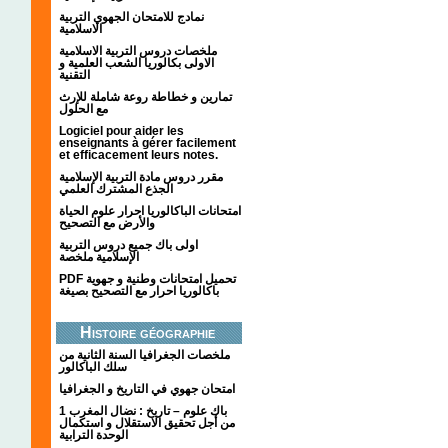
نمادج للامتحان الجهوي التربية
الاسلامية
ملخصات دروس التربية الاسلامية
الاولى بكالوريا الشعب العلمية و
التقنية
تمارين و خطاطة روعة شاملة للإرث
مع الحلول
Logiciel pour aider les
enseignants à gérer facilement
et efficacement leurs notes.
مقرر دروس مادة التربية الإسلامية
الجذع المشترك العلمي
امتحانات الباكالوريا احرار علوم الحياة
والأرض مع التصحيح
اولى باك جميع دروس التربية
الإسلامية ملخصة
PDF تحميل امتحانات وطنية و جهوية
باكالوريا احرار مع التصحيح بصيغة
Histoire géographie
ملخصات الجغرافيا السنة الثانية من
سلك الباكالور
امتحان جهوي في التاريخ و الجغرافيا
1 باك علوم – تاريخ : نضال المغرب
من أجل تحقيق الاستقلال و استكمال
الوحدة الترابية