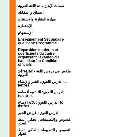
سمات الإبداع مادة اللغة العربية
الطباق و المقابلة
مهارة المقارنة والاستنتاج
الإستعارة
الإستفهام
Enseignement Secondaire
qualifiant: Programme
Répartition matières et
coefficients du cadre
organisant l’examen du
baccalauréat Candidats
officiels
1éreBac - ملخص في دروس اللغة
العربية
الدرس اللغوي: الخبر والإنشاء tc
lettres
الدرس اللغوي: التشبيه أقسامه
tclettres
الدرس اللغوي: بلاغة الإمتاع Tc
lettres
الدرس الغوي: أغراض الخبر
النصوص و التطبيقات: الحكي : نمط
السرد
النصوص و التطبيقات: الحكي : نمط
الحوار