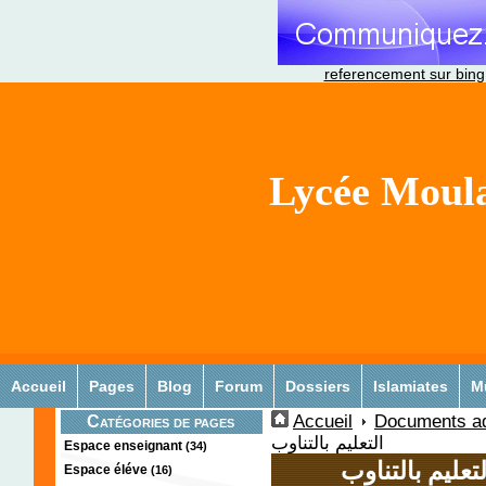
referencement sur bing
Lycée Moula
Accueil
Pages
Blog
Forum
Dossiers
Islamiates
M
Accueil
Documents ad
Catégories de pages
التعليم بالتناوب
Espace enseignant
(34)
تعليم بالتناوب
Espace éléve
(16)