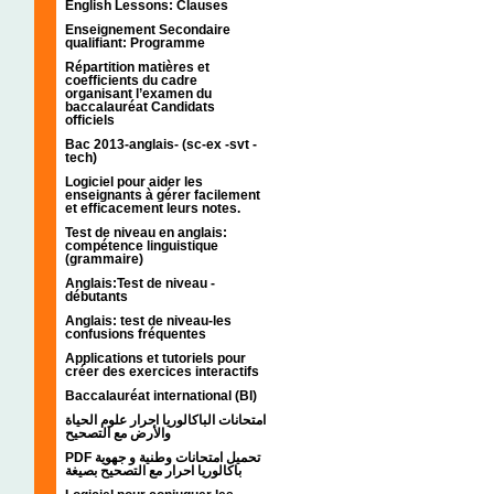
English Lessons: Clauses
Enseignement Secondaire
qualifiant: Programme
Répartition matières et
coefficients du cadre
organisant l’examen du
baccalauréat Candidats
officiels
Bac 2013-anglais- (sc-ex -svt -
tech)
Logiciel pour aider les
enseignants à gérer facilement
et efficacement leurs notes.
Test de niveau en anglais:
compétence linguistique
(grammaire)
Anglais:Test de niveau -
débutants
Anglais: test de niveau-les
confusions fréquentes
Applications et tutoriels pour
créer des exercices interactifs
Baccalauréat international (BI)
امتحانات الباكالوريا احرار علوم الحياة
والأرض مع التصحيح
PDF تحميل امتحانات وطنية و جهوية
باكالوريا احرار مع التصحيح بصيغة