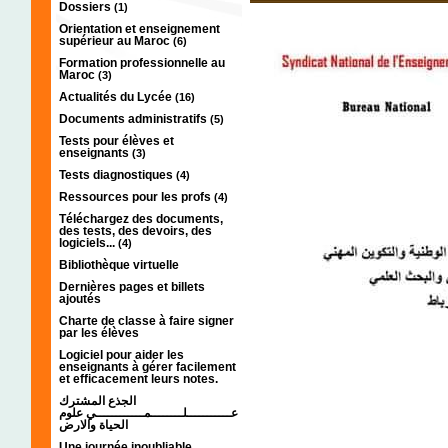
Dossiers
(1)
Orientation et enseignement
supérieur au Maroc
(6)
Formation professionnelle au
Maroc
(3)
Actualités du Lycée
(16)
Documents administratifs
(5)
Tests pour élèves et
enseignants
(3)
Tests diagnostiques
(4)
Ressources pour les profs
(4)
Téléchargez des documents,
des tests, des devoirs, des
logiciels...
(4)
Bibliothèque virtuelle
Dernières pages et billets
ajoutés
Charte de classe à faire signer
par les élèves
Logiciel pour aider les
enseignants à gérer facilement
et efficacement leurs notes.
الجذع المشترك
عـــــــــــلــــــــمــــــــــــي علوم
الحياة والارض
Une journée inoubliable