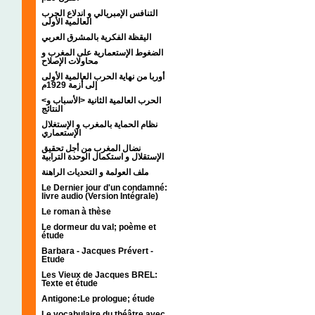
التنافس الإمبريالي و اندلاع الحرب
العالمية الأولى
اليقظة الفكرية بالمشرق العربي
الضغوط الإستعمارية على المغرب و
محاولات الإصلاح
أوربا من نهاية الحرب العالمية الأولى
إلى أزمة 1929م
<الحرب العالمية الثانية <الأسباب و
النتائج
نظام الحماية بالمغرب و الإستغلال
الإستعماري
نضال المغرب من أجل تحقيق
الإستقلال و استكمال الوحدة الترابية
ملف العولمة و التحديات الراهنة
Le Dernier jour d'un condamné:
livre audio (Version Intégrale)
Le roman à thèse
Le dormeur du val; poème et
étude
Barbara - Jacques Prévert -
Etude
Les Vieux de Jacques BREL:
Texte et étude
Antigone:Le prologue; étude
Le vocabulaire du théâtre avec