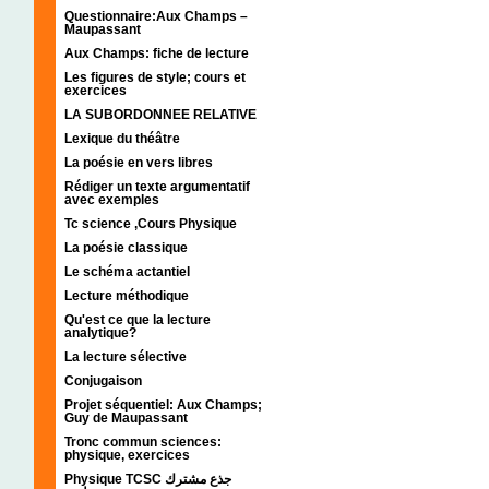
Questionnaire:Aux Champs –
Maupassant
Aux Champs: fiche de lecture
Les figures de style; cours et
exercices
LA SUBORDONNEE RELATIVE
Lexique du théâtre
La poésie en vers libres
Rédiger un texte argumentatif
avec exemples
Tc science ,Cours Physique
La poésie classique
Le schéma actantiel
Lecture méthodique
Qu'est ce que la lecture
analytique?
La lecture sélective
Conjugaison
Projet séquentiel: Aux Champs;
Guy de Maupassant
Tronc commun sciences:
physique, exercices
Physique TCSC جذع مشترك