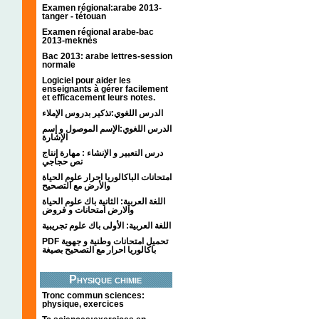
Examen régional:arabe 2013-
tanger - tétouan
Examen régional arabe-bac
2013-meknès
Bac 2013: arabe lettres-session
normale
Logiciel pour aider les
enseignants à gérer facilement
et efficacement leurs notes.
الدرس اللغوي:تذكير بدروس الإملاء
الدرس اللغوي:الإسم الموصول و إسم
الإشارة
درس التعبير و الإنشاء : مهارة إنتاج
نص حجاجي
امتحانات الباكالوريا احرار علوم الحياة
والأرض مع التصحيح
اللغة العربية: الثانية باك علوم الحياة
والارض امتحانات و فروض
اللغة العربية: الأولى باك علوم تجريبية
PDF تحميل امتحانات وطنية و جهوية
باكالوريا احرار مع التصحيح بصيغة
Physique chimie
Tronc commun sciences:
physique, exercices