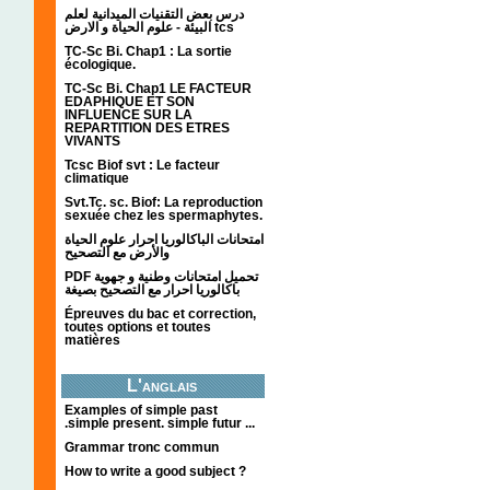
درس بعض التقنيات الميدانية لعلم
البيئة - علوم الحياة و الارض tcs
TC-Sc Bi. Chap1 : La sortie
écologique.
TC-Sc Bi. Chap1 LE FACTEUR
EDAPHIQUE ET SON
INFLUENCE SUR LA
REPARTITION DES ETRES
VIVANTS
Tcsc Biof svt : Le facteur
climatique
Svt.Tc. sc. Biof: La reproduction
sexuée chez les spermaphytes.
امتحانات الباكالوريا احرار علوم الحياة
والأرض مع التصحيح
PDF تحميل امتحانات وطنية و جهوية
باكالوريا احرار مع التصحيح بصيغة
Épreuves du bac et correction,
toutes options et toutes
matières
L'anglais
Examples of simple past
.simple present. simple futur ...
Grammar tronc commun
How to write a good subject ?