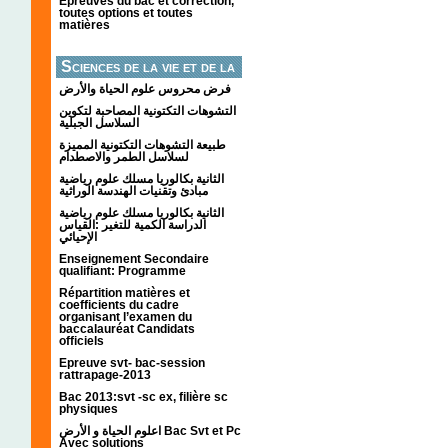
Épreuves du bac et correction,
toutes options et toutes
matières
Sciences de la vie et de la
terre
فرض محروس علوم الحياة والأرض
التشوهات التكتونیة المصاحبة لتكوین
السلاسل الجبلیة
طبيعة التشوهات التكتونية المميزة
لسلاسل الطمر والاصطدام
الثانية بكالوريا مسلك علوم رياضية
مبادئ وتقنيات الهندسة الوراثية
الثانية بكالوريا مسلك علوم رياضية
الدراسة الكمية للتغير :القياس
الإحيائي
Enseignement Secondaire
qualifiant: Programme
Répartition matières et
coefficients du cadre
organisant l’examen du
baccalauréat Candidats
officiels
Epreuve svt- bac-session
rattrapage-2013
Bac 2013:svt -sc ex, filière sc
physiques
اعلوم الحياة و الأرض Bac Svt et Pc
Avec solutions