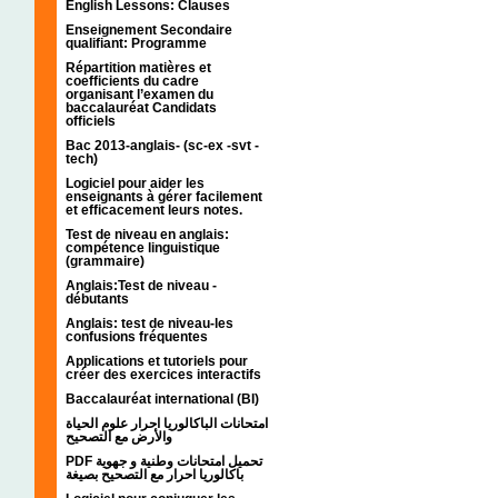
English Lessons: Clauses
Enseignement Secondaire
qualifiant: Programme
Répartition matières et
coefficients du cadre
organisant l’examen du
baccalauréat Candidats
officiels
Bac 2013-anglais- (sc-ex -svt -
tech)
Logiciel pour aider les
enseignants à gérer facilement
et efficacement leurs notes.
Test de niveau en anglais:
compétence linguistique
(grammaire)
Anglais:Test de niveau -
débutants
Anglais: test de niveau-les
confusions fréquentes
Applications et tutoriels pour
créer des exercices interactifs
Baccalauréat international (BI)
امتحانات الباكالوريا احرار علوم الحياة
والأرض مع التصحيح
PDF تحميل امتحانات وطنية و جهوية
باكالوريا احرار مع التصحيح بصيغة