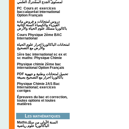
لمستوى الجدع المشترك العلمي
PC Cours et exercices
baccalauréat international
Option Français
دروس امتحانات و فروض مادة
الفيزياء والكيمياء السنة الثانية
باكالوريا مسلك علوم الحياة والأرض
Cours Physique 2ème BAC
International
امتحانات الباكالوريا احرار علوم الحياة
والأرض مع التصحيح
1ère bac international sc ex et
sc maths: Physique Chimie
Physique chimie 2ème bac
international Option Français
PDF تحميل امتحانات وطنية و جهوية
باكالوريا احرار مع التصحيح بصيغة
Physique Chimie 2AS Bac
International; exercices
corriges
Épreuves du bac et correction,
toutes options et toutes
matières
Les mathématiques
Mathsالسنة الأولى من سلك
الباكالوريا علوم رياضية