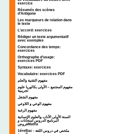
exercice
Résumés des scènes
d’Antigone
Les marqueurs de relation dans
le texte
L'accord: exercices
Rédiger un texte argumentatif
avec exemples
Concordance des temps:
exercices
Orthographe d’usage:
exercices PDF
Syntaxe: exercices
Vocabulaire: exercices PDF
مفهوم التقنية والعلم
مفهوم المجتمع – الأولى بكالوريا علوم
تجريبية
مفهوم الشغل
مفهوم الوعي و اللاوعي
مفهوم الرغبة
السنة الأولى الآداب والعلوم الإنسانية
البرنامج الدروس امتحانات و
فروضMaths
1éreBac - ملخص في دروس اللغة