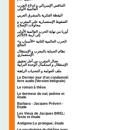
التنافس الإمبريالي و اندلاع الحرب
العالمية الأولى
اليقظة الفكرية بالمشرق العربي
الضغوط الإستعمارية على المغرب و
محاولات الإصلاح
أوربا من نهاية الحرب العالمية الأولى
إلى أزمة 1929م
<الحرب العالمية الثانية <الأسباب و
النتائج
نظام الحماية بالمغرب و الإستغلال
الإستعماري
نضال المغرب من أجل تحقيق
الإستقلال و استكمال الوحدة الترابية
ملف العولمة و التحديات الراهنة
Le Dernier jour d'un condamné:
livre audio (Version Intégrale)
Le roman à thèse
Le dormeur du val; poème et
étude
Barbara - Jacques Prévert -
Etude
Les Vieux de Jacques BREL:
Texte et étude
Antigone:Le prologue; étude
Le vocabulaire du théâtre avec