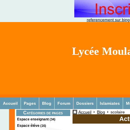
referencement sur bing
Lycée Moula
Accueil
Pages
Blog
Forum
Dossiers
Islamiates
M
Accueil
Blog
scolaire
Catégories de pages
Act
Espace enseignant
(34)
Espace éléve
(16)