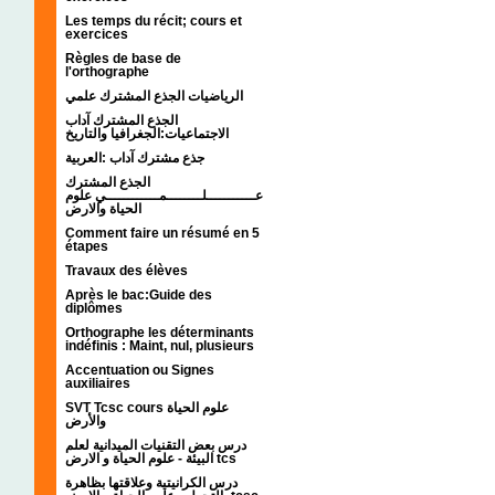
Les temps du récit; cours et
exercices
Règles de base de
l'orthographe
الرياضيات الجذع المشترك علمي
الجذع المشترك آداب
الاجتماعيات:الجغرافيا والتاريخ
جذع مشترك آداب :العربية
الجذع المشترك
عـــــــــــلــــــــمــــــــــــي علوم
الحياة والارض
Comment faire un résumé en 5
étapes
Travaux des élèves
Après le bac:Guide des
diplômes
Orthographe les déterminants
indéfinis : Maint, nul, plusieurs
Accentuation ou Signes
auxiliaires
SVT Tcsc cours علوم الحياة
والأرض
درس بعض التقنيات الميدانية لعلم
البيئة - علوم الحياة و الارض tcs
درس الكرانيتية وعلاقتها بظاهرة