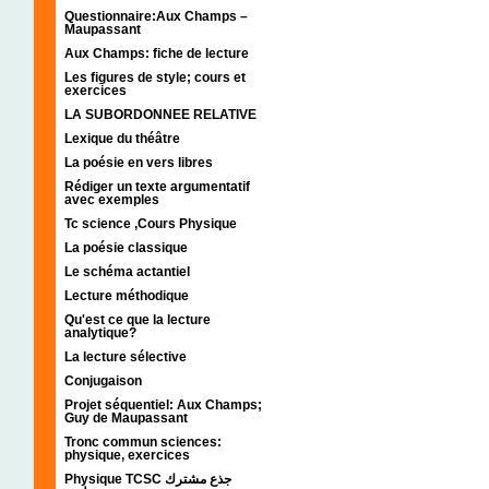
Questionnaire:Aux Champs –
Maupassant
Aux Champs: fiche de lecture
Les figures de style; cours et
exercices
LA SUBORDONNEE RELATIVE
Lexique du théâtre
La poésie en vers libres
Rédiger un texte argumentatif
avec exemples
Tc science ,Cours Physique
La poésie classique
Le schéma actantiel
Lecture méthodique
Qu'est ce que la lecture
analytique?
La lecture sélective
Conjugaison
Projet séquentiel: Aux Champs;
Guy de Maupassant
Tronc commun sciences:
physique, exercices
Physique TCSC جذع مشترك