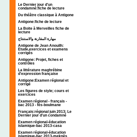
Le Dernier jour d'un
condamné:fiche de lecture
Du théâtre classique à Antigone
Antigone:fiche de lecture
La Boite à Merveilles fiche de
lecture
مهارة المقارنة والاستنتاج
Antigone de Jean Anouilh:
Etude,exercices et examens
corrigés
Antigone: Projet, fiches et
contrôles
La littérature maghrébine
d'expression française
Antigone:Examen régional et
corrigé
Les figures de style; cours et
exercices
Examen régional - français -
bac 2013 - fès-boulmane
Français:régional juin 2013; Le
Dernier jour d'un condamné
Examen régional-éducation
islamique-bac 2013-casa
Examen régional-éducation
islamique-bac 2013-meknès