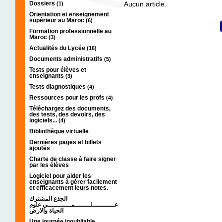
Dossiers
Aucun article.
(1)
Orientation et enseignement
supérieur au Maroc
(6)
Formation professionnelle au
Maroc
(3)
Actualités du Lycée
(16)
Documents administratifs
(5)
Tests pour élèves et
enseignants
(3)
Tests diagnostiques
(4)
Ressources pour les profs
(4)
Téléchargez des documents,
des tests, des devoirs, des
logiciels...
(4)
Bibliothèque virtuelle
Dernières pages et billets
ajoutés
Charte de classe à faire signer
par les élèves
Logiciel pour aider les
enseignants à gérer facilement
et efficacement leurs notes.
الجذع المشترك
عـــــــــــلــــــــمــــــــــــي علوم
الحياة والارض
Une journée inoubliable