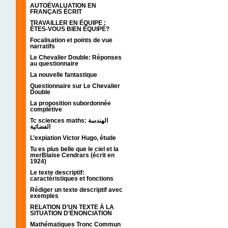
AUTOÉVALUATION EN
FRANÇAIS ÉCRIT
TRAVAILLER EN ÉQUIPE :
ÊTES-VOUS BIEN ÉQUIPÉ?
Focalisation et points de vue
narratifs
Le Chevalier Double: Réponses
au questionnaire
La nouvelle fantastique
Questionnaire sur Le Chevalier
Double
La proposition subordonnée
complétive
Tc sciences maths: الهندسة
الفضائية
L’expiation Victor Hugo, étude
Tu es plus belle que le ciel et la
merBlaise Cendrars (écrit en
1924)
Le texte descriptif:
caractéristiques et fonctions
Rédiger un texte descriptif avec
exemples
RELATION D’UN TEXTE À LA
SITUATION D’ÉNONCIATION
Mathématiques Tronc Commun