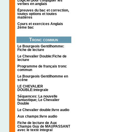
Logiciel pour conjuguer les
verbes en anglais
Épreuves du bac et correction,
toutes options et toutes
matières
Cours et exercices Anglais
2ème bac
Tronc commun
Le Bourgeois Gentilhomme:
Fiche de lecture
Le Chevalier Double:Fiche de
lecture
Programme de français tronc
commun
Le Bourgeois Gentilhomme en
scène
LE CHEVALIER
DOUBLE:integrale
Séquences: La nouvelle
fantastique; Le Chevalier
Double
Le Chevalier double:livre audio
Aux champs:livre audio
Fiche de lecture de Aux
Champs Guy de MAUPASSANT
avec le texte integral