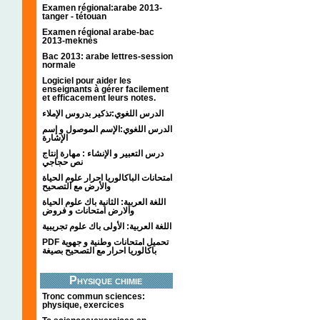
Examen régional:arabe 2013-
tanger - tétouan
Examen régional arabe-bac
2013-meknès
Bac 2013: arabe lettres-session
normale
Logiciel pour aider les
enseignants à gérer facilement
et efficacement leurs notes.
الدرس اللغوي:تذكير بدروس الإملاء
الدرس اللغوي:الإسم الموصول و إسم
الإشارة
درس التعبير و الإنشاء : مهارة إنتاج
نص حجاجي
امتحانات الباكالوريا احرار علوم الحياة
والأرض مع التصحيح
اللغة العربية: الثانية باك علوم الحياة
والارض امتحانات و فروض
اللغة العربية: الأولى باك علوم تجريبية
PDF تحميل امتحانات وطنية و جهوية
باكالوريا احرار مع التصحيح بصيغة
Physique chimie
Tronc commun sciences:
physique, exercices