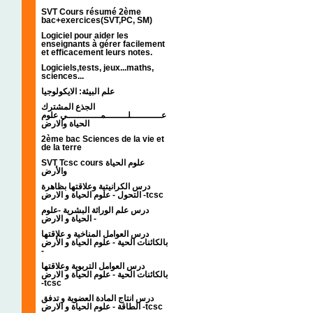
SVT Cours résumé 2ème
bac+exercices(SVT,PC, SM)
Logiciel pour aider les
enseignants à gérer facilement
et efficacement leurs notes.
Logiciels,tests, jeux...maths,
sciences...
علم البيئة: الايكولوجيا
الجذع المشترك
عـــــــــــلــــــــمــــــــــــي علوم
الحياة والارض
2ème bac Sciences de la vie et
de la terre
SVT Tcsc cours علوم الحياة
والأرض
درس الكرانيتية وعلاقتها بظاهرة
التحول - علوم الحياة و الارض -tcsc
درس علم الوراثة البشرية -علوم
الحياة و الارض -
درس العوامل المناخية و علاقتها
بالكائنات الحية - علوم الحياة و الأرض
-
درس العوامل التربوية وعلاقتها
بالكائنات الحية - علوم الحياة و الارض
-tcsc
درس انتاج المادة العضوية و تدفق
الطاقة - علوم الحياة و الارض -tcsc