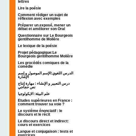
lettres
Lire la poésie
Comment rédiger un sujet de
réflexion avec exemples
Préparer un exposé, mener un
débat et améliorer son Oral
Questionnaire sur Le Bourgeois
gentilhomme de Molière
Le lexique de la poésie
Projet pédagogique:Le
Bourgeois gentilhomme Molière
Les procédés comiques de la
comédie
الدرس اللغوي:الإسم الموصول و إسم
الإشارة
درس التعبير و الإنشاء : مهارة إنتاج
نص حجاجي
علم البيئة: الايكولوجيا
Etudes supérieures en France :
comment trouver sa voie ?
Le système énonciatif : le
discours et le récit
Le discours direct et indirect:
cours et exercices
Langue et conjugaison : tests et
exercices