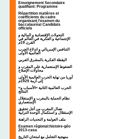
Enseignement Secondaire
qualifiant: Programme
Répartition matières et
coefficients du cadre
organisant l’examen du
baccalauréat Candidats
officiels
التحولات الإقتصادية و المالية و
الإجتماعية و الفكرية في العالم في
القرن 19م
التنافس الإمبريالي و اندلاع الحرب
العالمية الأولى
اليقظة الفكرية بالمشرق العربي
الضغوط الإستعمارية على المغرب و
محاولات الإصلاح
أوربا من نهاية الحرب العالمية الأولى
إلى أزمة 1929م
<الحرب العالمية الثانية <الأسباب و
النتائج
نظام الحماية بالمغرب و الإستغلال
الإستعماري
نضال المغرب من أجل تحقيق
الإستقلال و استكمال الوحدة الترابية
ملف العولمة و التحديات الراهنة
Examen régional:histoire-géo
2013-casa
منهجية التعامل مع امتحان التاريخ