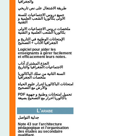
والجغرافيا
طريقة الاشتغال على نص تاريخي
جميع دروس الاجتماعيات للسنة
الاولى بكالوريا الشعب العلمية و
التقنية
ملخصات دروس الاجتماعيات الاولى
بكالوريا الشعب العلمية و التقنية
الإمتحانات الوطنية في التاريخ و
الجغرافيا الآداب + التصحيح
Logiciel pour aider les
enseignants à gérer facilement
et efficacement leurs notes.
الجذع المشترك آداب
الاجتماعيات:الجغرافيا والتاريخ
السنة الثانية من سلك الباكالوريا
ملخصات الجغرافيا
امتحانات الباكالوريا احرار علوم الحياة
والأرض مع التصحيح
PDF تحميل امتحانات وطنية و جهوية
باكالوريا احرار مع التصحيح بصيغة
L'arabe
جدلية التواصل
Note 43 sur l'architecture
pédagogique et l'organisation
des études au secondaire
qualifiant.