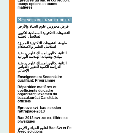
Épreuves du bac et correction,
toutes options et toutes
matières
Sciences de la vie et de la
terre
فرض محروس علوم الحياة والأرض
التشوهات التكتونیة المصاحبة لتكوین
السلاسل الجبلیة
طبيعة التشوهات التكتونية المميزة
لسلاسل الطمر والاصطدام
الثانية بكالوريا مسلك علوم رياضية
مبادئ وتقنيات الهندسة الوراثية
الثانية بكالوريا مسلك علوم رياضية
الدراسة الكمية للتغير :القياس
الإحيائي
Enseignement Secondaire
qualifiant: Programme
Répartition matières et
coefficients du cadre
organisant l’examen du
baccalauréat Candidats
officiels
Epreuve svt- bac-session
rattrapage-2013
Bac 2013:svt -sc ex, filière sc
physiques
اعلوم الحياة و الأرض Bac Svt et Pc
Avec solutions