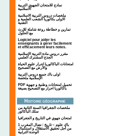
نمادج للامتحان الجهوي التربية
الاسلامية
ملخصات دروس التربية الاسلامية
الاولى بكالوريا الشعب العلمية و
التقنية
تمارين و خطاطة روعة شاملة للإرث
مع الحلول
Logiciel pour aider les
enseignants à gérer facilement
et efficacement leurs notes.
مقرر دروس مادة التربية الإسلامية
الجذع المشترك العلمي
امتحانات الباكالوريا احرار علوم الحياة
والأرض مع التصحيح
اولى باك جميع دروس التربية
الإسلامية ملخصة
PDF تحميل امتحانات وطنية و جهوية
باكالوريا احرار مع التصحيح بصيغة
Histoire géographie
ملخصات الجغرافيا السنة الثانية من
سلك الباكالور
امتحان جهوي في التاريخ و الجغرافيا
1 باك علوم – تاريخ : نضال المغرب
من أجل تحقيق الاستقلال و استكمال
الوحدة الترابية