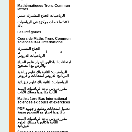
Mathématiques Tronc Commun
lettres
الرياضيات الجذع المشترك علمي
ملخصات مركزة في الرياضيات SVT
باك
Les Intégrales
Cours de Maths Tronc Commun
sciences BAC International
الجذع المشترك
عـــــــــــلــــــــمــــــــــــي
الرياضيات الدروس
امتحانات الباكالوريا احرار علوم الحياة
والأرض مع التصحيح
الرياضيات: الثانية باك علوم رياضية
البرنامج الدروس امتحانات و فروض
الرياضيات: الثانية باك علوم فيزيائية
مقرر دروس مادة الرياضيات السنة
الثانية بكالوريا مسلك الآداب
Maths: 1ère Bac International
sciences ex cours et exercices
PDF تحميل امتحانات وطنية و جهوية
باكالوريا احرار مع التصحيح بصيغة
مقرر دروس مادة الرياضيات السنة
الثانية باكالوريا مسلك العلوم
الفيزيائية