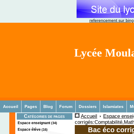
referencement sur bing
Lycée Moula
Accueil
Pages
Blog
Forum
Dossiers
Islamiates
M
Accueil
Espace ensei
Catégories de pages
corrigés:Comptabilité,Math
Espace enseignant
(34)
Bac éco corri
Espace éléve
(16)