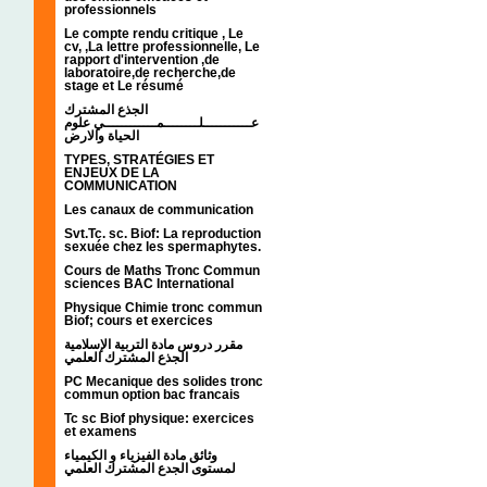
professionnels
Le compte rendu critique , Le
cv, ,La lettre professionnelle, Le
rapport d'intervention ,de
laboratoire,de recherche,de
stage et Le résumé
الجذع المشترك
عـــــــــــلــــــــمــــــــــــي علوم
الحياة والارض
TYPES, STRATÉGIES ET
ENJEUX DE LA
COMMUNICATION
Les canaux de communication
Svt.Tc. sc. Biof: La reproduction
sexuée chez les spermaphytes.
Cours de Maths Tronc Commun
sciences BAC International
Physique Chimie tronc commun
Biof; cours et exercices
مقرر دروس مادة التربية الإسلامية
الجذع المشترك العلمي
PC Mecanique des solides tronc
commun option bac francais
Tc sc Biof physique: exercices
et examens
وثائق مادة الفيزياء و الكيمياء
لمستوى الجدع المشترك العلمي