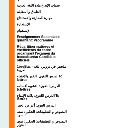
سمات الإبداع مادة اللغة العربية
الطباق و المقابلة
مهارة المقارنة والاستنتاج
الإستعارة
الإستفهام
Enseignement Secondaire
qualifiant: Programme
Répartition matières et
coefficients du cadre
organisant l’examen du
baccalauréat Candidats
officiels
1éreBac - ملخص في دروس اللغة
العربية
الدرس اللغوي: الخبر والإنشاء tc
lettres
الدرس اللغوي: التشبيه أقسامه
tclettres
الدرس اللغوي: بلاغة الإمتاع Tc
lettres
الدرس الغوي: أغراض الخبر
النصوص و التطبيقات: الحكي : نمط
السرد
النصوص و التطبيقات: الحكي : نمط
الحوار