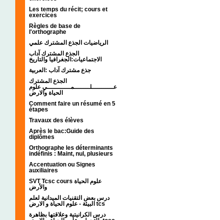
Les temps du récit; cours et
exercices
Règles de base de
l'orthographe
الرياضيات الجذع المشترك علمي
الجذع المشترك آداب
الاجتماعيات:الجغرافيا والتاريخ
جذع مشترك آداب :العربية
الجذع المشترك
عـــــــــــلــــــــمــــــــــــي علوم
الحياة والارض
Comment faire un résumé en 5
étapes
Travaux des élèves
Après le bac:Guide des
diplômes
Orthographe les déterminants
indéfinis : Maint, nul, plusieurs
Accentuation ou Signes
auxiliaires
SVT Tcsc cours علوم الحياة
والأرض
درس بعض التقنيات الميدانية لعلم
البيئة - علوم الحياة و الارض tcs
درس الكرانيتية وعلاقتها بظاهرة