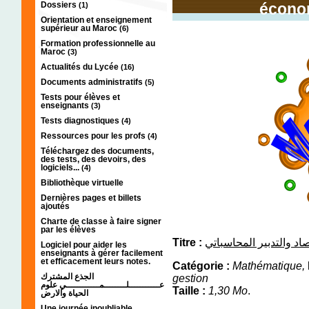
Dossiers
économ
(1)
Orientation et enseignement
supérieur au Maroc
(6)
Formation professionnelle au
Maroc
(3)
Actualités du Lycée
(16)
Documents administratifs
(5)
Tests pour élèves et
enseignants
(3)
Tests diagnostiques
(4)
Ressources pour les profs
(4)
Téléchargez des documents,
des tests, des devoirs, des
logiciels...
(4)
Bibliothèque virtuelle
Dernières pages et billets
ajoutés
Charte de classe à faire signer
par les élèves
Titre :
اد والتدبير المحاسباتي
Logiciel pour aider les
enseignants à gérer facilement
et efficacement leurs notes.
Catégorie :
Mathématique,
الجذع المشترك
gestion
عـــــــــــلــــــــمــــــــــــي علوم
Taille :
1,30 Mo
.
الحياة والارض
Une journée inoubliable