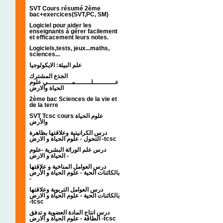
SVT Cours résumé 2ème
bac+exercices(SVT,PC, SM)
Logiciel pour aider les
enseignants à gérer facilement
et efficacement leurs notes.
Logiciels,tests, jeux...maths,
sciences...
علم البيئة: الايكولوجيا
الجذع المشترك
عـــــــــــلــــــــمــــــــــــي علوم
الحياة والارض
2ème bac Sciences de la vie et
de la terre
SVT Tcsc cours علوم الحياة
والأرض
درس الكرانيتية وعلاقتها بظاهرة
التحول - علوم الحياة و الارض -tcsc
درس علم الوراثة البشرية -علوم
الحياة و الارض -
درس العوامل المناخية و علاقتها
بالكائنات الحية - علوم الحياة و الأرض
-
درس العوامل التربوية وعلاقتها
بالكائنات الحية - علوم الحياة و الارض
-tcsc
درس انتاج المادة العضوية و تدفق
الطاقة - علوم الحياة و الارض -tcsc