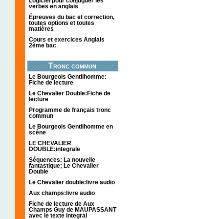
Logiciel pour conjuguer les
verbes en anglais
Épreuves du bac et correction,
toutes options et toutes
matières
Cours et exercices Anglais
2ème bac
Tronc commun
Le Bourgeois Gentilhomme:
Fiche de lecture
Le Chevalier Double:Fiche de
lecture
Programme de français tronc
commun
Le Bourgeois Gentilhomme en
scène
LE CHEVALIER
DOUBLE:integrale
Séquences: La nouvelle
fantastique; Le Chevalier
Double
Le Chevalier double:livre audio
Aux champs:livre audio
Fiche de lecture de Aux
Champs Guy de MAUPASSANT
avec le texte integral