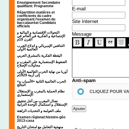
Enseignement Secondaire
qualifiant: Programme
E-mail
Répartition matières et
coefficients du cadre
organisant l’examen du
Site Internet
baccalauréat Candidats
officiels
التحولات الإقتصادية و المالية و
Message
الإجتماعية و الفكرية في العالم في
القرن 19م
التنافس الإمبريالي و اندلاع الحرب
العالمية الأولى
اليقظة الفكرية بالمشرق العربي
الضغوط الإستعمارية على المغرب و
محاولات الإصلاح
أوربا من نهاية الحرب العالمية الأولى
إلى أزمة 1929م
Anti-spam
<الحرب العالمية الثانية <الأسباب و
النتائج
CLIQUEZ POUR V
نظام الحماية بالمغرب و الإستغلال
الإستعماري
نضال المغرب من أجل تحقيق
الإستقلال و استكمال الوحدة الترابية
ملف العولمة و التحديات الراهنة
Examen régional:histoire-géo
2013-casa
منهجية التعامل مع امتحان التاريخ