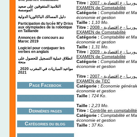
Titre :
امــتــحــانــات ثــانــيــة بــاكــالــوريــا - ع.اقتصادية - 2007 - CORRIGE et
التلاميذ المتفوقين على صعيد
EXAMEN de Comptabilité
الموسسة
Catégorie :
Comptabilité et Ma
دليل المسالك الباكالوريا الدولية
économie et gestion
Taille :
1,10 Mo
.
Participation du lycée M'y Driss
Titre :
امــتــحــانــات ثــانــيــة بــاكــالــوريــا - ع.اقتصادية - 2008 - CORRIGE et
aux olympiades de la robotique
en Taillande
EXAMEN de Comptabilité
Catégorie :
Comptabilité et Ma
Annonces de concours au
Maroc 2019
économie et gestion
Taille :
1,31 Mo
.
Logiciel pour conjuguer les
Titre :
امــتــحــانــات ثــانــيــة بــاكــالــوريــا - ع.اقتصادية - 2009 - CORRIGE et
verbes en anglais
EXAMEN de Comptabilité
انطلاق عملية التسجيل للحصول على
Catégorie :
Comptabilité et Ma
منحة
économie et gestion
مواعيد المباريات في المغرب 2020_
2021
Titre :
امــتــحــانــات ثــانــيــة بــاكــالــوريــا - ع.اقتصادية - 2007 - CORRIGE et
EXAMEN de TEC
Page Facebook
Catégorie :
Economie générale 
économie et gestion
Taille :
724 Ko
.
Taille :
2,23 Mo
.
Titre :
Contrôle en comptabilit
Dernières pages
Catégorie :
Comptabilité et Ma
économie et gestion
Catégories du blog
Taille :
37 Ko
.