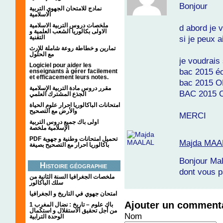
Bonjour
نمادج للامتحان الجهوي التربية
الاسلامية
ملخصات دروس التربية الاسلامية
d abord je v
الاولى بكالوريا الشعب العلمية و
التقنية
si je peux 
تمارين و خطاطة روعة شاملة للإرث
مع الحلول
je voudrais 
Logiciel pour aider les
bac 2015 é
enseignants à gérer facilement
et efficacement leurs notes.
bac 2015 
مقرر دروس مادة التربية الإسلامية
BAC 2015
الجذع المشترك العلمي
امتحانات الباكالوريا احرار علوم الحياة
والأرض مع التصحيح
MERCI
اولى باك جميع دروس التربية
الإسلامية ملخصة
PDF تحميل امتحانات وطنية و جهوية
Majda MAA
باكالوريا احرار مع التصحيح بصيغة
Bonjour Mal
Histoire géographie
dont vous p
ملخصات الجغرافيا السنة الثانية من
سلك الباكالور
امتحان جهوي في التاريخ و الجغرافيا
Ajouter un comment
1 باك علوم – تاريخ : نضال المغرب
من أجل تحقيق الاستقلال و استكمال
Nom
الوحدة الترابية