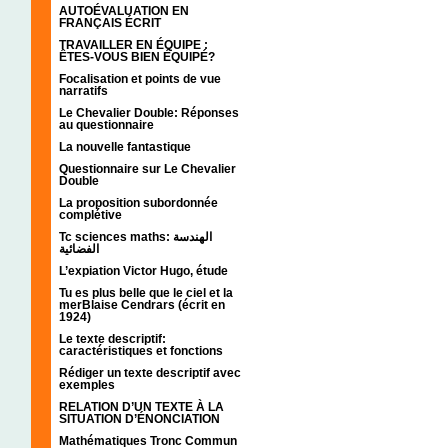
AUTOÉVALUATION EN
FRANÇAIS ÉCRIT
TRAVAILLER EN ÉQUIPE :
ÊTES-VOUS BIEN ÉQUIPÉ?
Focalisation et points de vue
narratifs
Le Chevalier Double: Réponses
au questionnaire
La nouvelle fantastique
Questionnaire sur Le Chevalier
Double
La proposition subordonnée
complétive
Tc sciences maths: الهندسة
الفضائية
L’expiation Victor Hugo, étude
Tu es plus belle que le ciel et la
merBlaise Cendrars (écrit en
1924)
Le texte descriptif:
caractéristiques et fonctions
Rédiger un texte descriptif avec
exemples
RELATION D’UN TEXTE À LA
SITUATION D’ÉNONCIATION
Mathématiques Tronc Commun