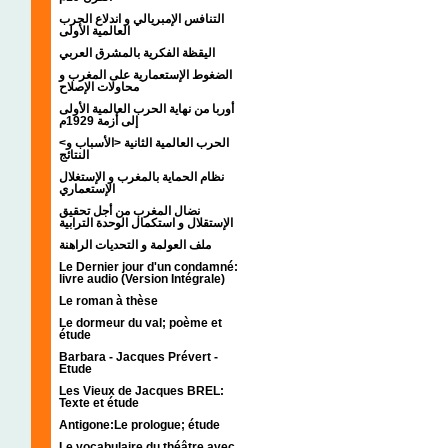
التنافس الإمبريالي و اندلاع الحرب
العالمية الأولى
اليقظة الفكرية بالمشرق العربي
الضغوط الإستعمارية على المغرب و
محاولات الإصلاح
أوربا من نهاية الحرب العالمية الأولى
إلى أزمة 1929م
<الحرب العالمية الثانية <الأسباب و
النتائج
نظام الحماية بالمغرب و الإستغلال
الإستعماري
نضال المغرب من أجل تحقيق
الإستقلال و استكمال الوحدة الترابية
ملف العولمة و التحديات الراهنة
Le Dernier jour d'un condamné:
livre audio (Version Intégrale)
Le roman à thèse
Le dormeur du val; poème et
étude
Barbara - Jacques Prévert -
Etude
Les Vieux de Jacques BREL:
Texte et étude
Antigone:Le prologue; étude
Le vocabulaire du théâtre avec