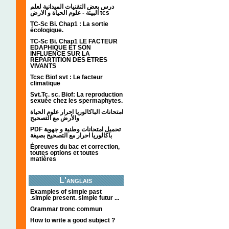
درس بعض التقنيات الميدانية لعلم
البيئة - علوم الحياة و الارض tcs
TC-Sc Bi. Chap1 : La sortie
écologique.
TC-Sc Bi. Chap1 LE FACTEUR
EDAPHIQUE ET SON
INFLUENCE SUR LA
REPARTITION DES ETRES
VIVANTS
Tcsc Biof svt : Le facteur
climatique
Svt.Tc. sc. Biof: La reproduction
sexuée chez les spermaphytes.
امتحانات الباكالوريا احرار علوم الحياة
والأرض مع التصحيح
PDF تحميل امتحانات وطنية و جهوية
باكالوريا احرار مع التصحيح بصيغة
Épreuves du bac et correction,
toutes options et toutes
matières
L'anglais
Examples of simple past
.simple present. simple futur ...
Grammar tronc commun
How to write a good subject ?