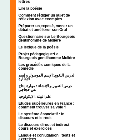
lettres
Lire la poésie
Comment rédiger un sujet de
réflexion avec exemples
Préparer un exposé, mener un
débat et améliorer son Oral
Questionnaire sur Le Bourgeois
gentilhomme de Molière
Le lexique de la poésie
Projet pédagogique:Le
Bourgeois gentilhomme Molière
Les procédés comiques de la
comédie
الدرس اللغوي:الإسم الموصول و إسم
الإشارة
درس التعبير و الإنشاء : مهارة إنتاج
نص حجاجي
علم البيئة: الايكولوجيا
Etudes supérieures en France :
comment trouver sa voie ?
Le système énonciatif : le
discours et le récit
Le discours direct et indirect:
cours et exercices
Langue et conjugaison : tests et
exercices