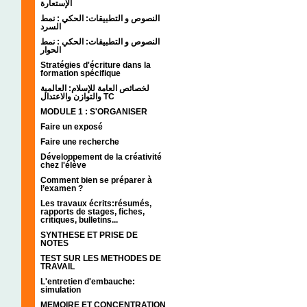
الإستعارة
النصوص و التطبيقات: الحكي : نمط
السرد
النصوص و التطبيقات: الحكي : نمط
الحوار
Stratégies d'écriture dans la
formation spécifique
لخصائص العامة للإسلام: العالمية
والتوازن والاعتدال TC
MODULE 1 : S'ORGANISER
Faire un exposé
Faire une recherche
Développement de la créativité
chez l'élève
Comment bien se préparer à
l’examen ?
Les travaux écrits:résumés,
rapports de stages, fiches,
critiques, bulletins...
SYNTHESE ET PRISE DE
NOTES
TEST SUR LES METHODES DE
TRAVAIL
L'entretien d'embauche:
simulation
MEMOIRE ET CONCENTRATION