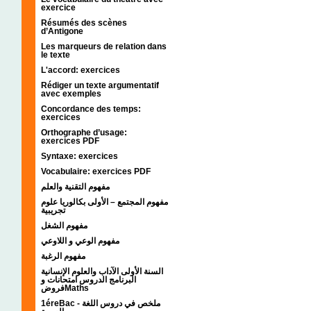
exercice
Résumés des scènes
d’Antigone
Les marqueurs de relation dans
le texte
L'accord: exercices
Rédiger un texte argumentatif
avec exemples
Concordance des temps:
exercices
Orthographe d’usage:
exercices PDF
Syntaxe: exercices
Vocabulaire: exercices PDF
مفهوم التقنية والعلم
مفهوم المجتمع – الأولى بكالوريا علوم
تجريبية
مفهوم الشغل
مفهوم الوعي و اللاوعي
مفهوم الرغبة
السنة الأولى الآداب والعلوم الإنسانية
البرنامج الدروس امتحانات و
فروضMaths
1éreBac - ملخص في دروس اللغة