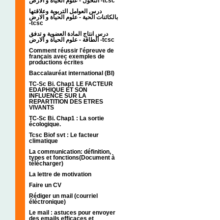
التحول - علوم الحياة و الارض -tcsc
درس العوامل التربوية وعلاقتها
بالكائنات الحية - علوم الحياة و الارض
-tcsc
درس انتاج المادة العضوية و تدفق
الطاقة - علوم الحياة و الارض -tcsc
Comment réussir l'épreuve de
français avec exemples de
productions écrites
Baccalauréat international (BI)
TC-Sc Bi. Chap1 LE FACTEUR
EDAPHIQUE ET SON
INFLUENCE SUR LA
REPARTITION DES ETRES
VIVANTS
TC-Sc Bi. Chap1 : La sortie
écologique.
Tcsc Biof svt : Le facteur
climatique
La communication: définition,
types et fonctions(Document à
télécharger)
La lettre de motivation
Faire un CV
Rédiger un mail (courriel
éléctronique)
Le mail : astuces pour envoyer
des emails efficaces et