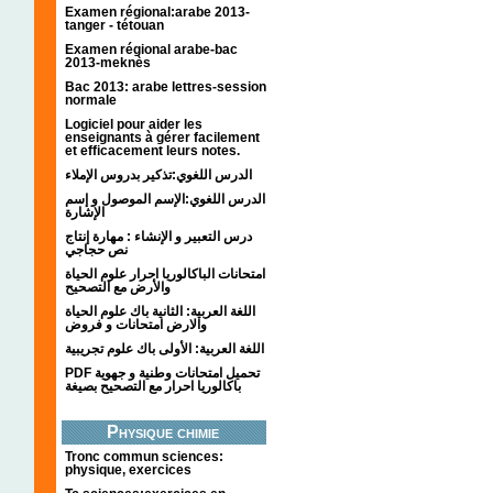
Examen régional:arabe 2013-
tanger - tétouan
Examen régional arabe-bac
2013-meknès
Bac 2013: arabe lettres-session
normale
Logiciel pour aider les
enseignants à gérer facilement
et efficacement leurs notes.
الدرس اللغوي:تذكير بدروس الإملاء
الدرس اللغوي:الإسم الموصول و إسم
الإشارة
درس التعبير و الإنشاء : مهارة إنتاج
نص حجاجي
امتحانات الباكالوريا احرار علوم الحياة
والأرض مع التصحيح
اللغة العربية: الثانية باك علوم الحياة
والارض امتحانات و فروض
اللغة العربية: الأولى باك علوم تجريبية
PDF تحميل امتحانات وطنية و جهوية
باكالوريا احرار مع التصحيح بصيغة
Physique chimie
Tronc commun sciences:
physique, exercices