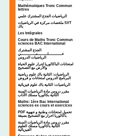
Mathématiques Tronc Commun
lettres
الرياضيات الجذع المشترك علمي
ملخصات مركزة في الرياضيات SVT
باك
Les Intégrales
Cours de Maths Tronc Commun
sciences BAC International
الجذع المشترك
عـــــــــــلــــــــمــــــــــــي
الرياضيات الدروس
امتحانات الباكالوريا احرار علوم الحياة
والأرض مع التصحيح
الرياضيات: الثانية باك علوم رياضية
البرنامج الدروس امتحانات و فروض
الرياضيات: الثانية باك علوم فيزيائية
مقرر دروس مادة الرياضيات السنة
الثانية بكالوريا مسلك الآداب
Maths: 1ère Bac International
sciences ex cours et exercices
PDF تحميل امتحانات وطنية و جهوية
باكالوريا احرار مع التصحيح بصيغة
مقرر دروس مادة الرياضيات السنة
الثانية باكالوريا مسلك العلوم
الفيزيائية