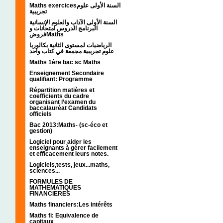
Maths exercicesالسنة الأولى علوم
تجريبية
السنة الأولى الآداب والعلوم الإنسانية
البرنامج الدروس امتحانات و
فروضMaths
الرياضيات لمستوى الثانية بكالوريا
علوم تجريبية مجمعة في كتاب واحد
Maths 1ère bac sc Maths
Enseignement Secondaire
qualifiant: Programme
Répartition matières et
coefficients du cadre
organisant l’examen du
baccalauréat Candidats
officiels
Bac 2013:Maths- (sc-éco et
gestion)
Logiciel pour aider les
enseignants à gérer facilement
et efficacement leurs notes.
Logiciels,tests, jeux...maths,
sciences...
FORMULES DE
MATHEMATIQUES
FINANCIERES
Maths financiers:Les intérêts
Maths fi: Equivalence de
capitaux