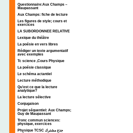
Questionnaire:Aux Champs –
Maupassant
Aux Champs: fiche de lecture
Les figures de style; cours et
exercices
LA SUBORDONNEE RELATIVE
Lexique du théâtre
La poésie en vers libres
Rédiger un texte argumentatif
avec exemples
Tc science ,Cours Physique
La poésie classique
Le schéma actantiel
Lecture méthodique
Qu'est ce que la lecture
analytique?
La lecture sélective
Conjugaison
Projet séquentiel: Aux Champs;
Guy de Maupassant
Tronc commun sciences:
physique, exercices
Physique TCSC جذع مشترك