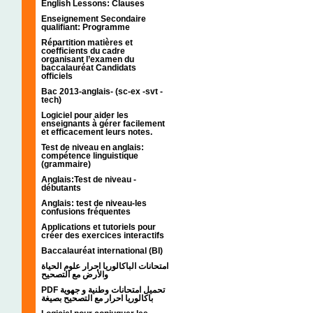
English Lessons: Clauses
Enseignement Secondaire
qualifiant: Programme
Répartition matières et
coefficients du cadre
organisant l’examen du
baccalauréat Candidats
officiels
Bac 2013-anglais- (sc-ex -svt -
tech)
Logiciel pour aider les
enseignants à gérer facilement
et efficacement leurs notes.
Test de niveau en anglais:
compétence linguistique
(grammaire)
Anglais:Test de niveau -
débutants
Anglais: test de niveau-les
confusions fréquentes
Applications et tutoriels pour
créer des exercices interactifs
Baccalauréat international (BI)
امتحانات الباكالوريا احرار علوم الحياة
والأرض مع التصحيح
PDF تحميل امتحانات وطنية و جهوية
باكالوريا احرار مع التصحيح بصيغة