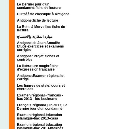
Le Dernier jour d'un
condamné:fiche de lecture
Du théâtre classique à Antigone
Antigone:fiche de lecture
La Boite à Merveilles fiche de
lecture
مهارة المقارنة والاستنتاج
Antigone de Jean Anouilh:
Etude,exercices et examens
corrigés
Antigone: Projet, fiches et
contrôles
La littérature maghrébine
d'expression française
Antigone:Examen régional et
corrigé
Les figures de style; cours et
exercices
Examen régional - français -
bac 2013 - fès-boulmane
Français:régional juin 2013; Le
Dernier jour d'un condamné
Examen régional-éducation
islamique-bac 2013-casa
Examen régional-éducation
islamique-bac 2013-meknès