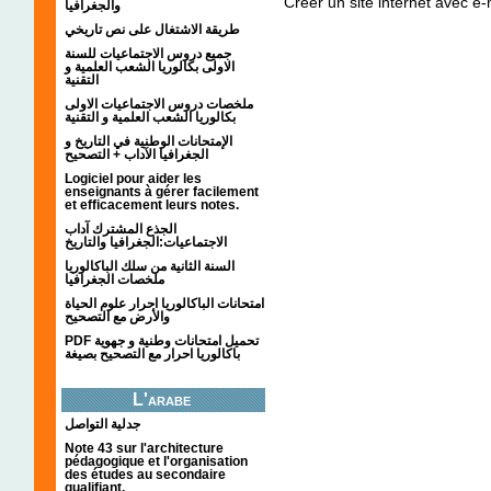
Créer un site internet avec e
والجغرافيا
طريقة الاشتغال على نص تاريخي
جميع دروس الاجتماعيات للسنة
الاولى بكالوريا الشعب العلمية و
التقنية
ملخصات دروس الاجتماعيات الاولى
بكالوريا الشعب العلمية و التقنية
الإمتحانات الوطنية في التاريخ و
الجغرافيا الآداب + التصحيح
Logiciel pour aider les
enseignants à gérer facilement
et efficacement leurs notes.
الجذع المشترك آداب
الاجتماعيات:الجغرافيا والتاريخ
السنة الثانية من سلك الباكالوريا
ملخصات الجغرافيا
امتحانات الباكالوريا احرار علوم الحياة
والأرض مع التصحيح
PDF تحميل امتحانات وطنية و جهوية
باكالوريا احرار مع التصحيح بصيغة
L'arabe
جدلية التواصل
Note 43 sur l'architecture
pédagogique et l'organisation
des études au secondaire
qualifiant.