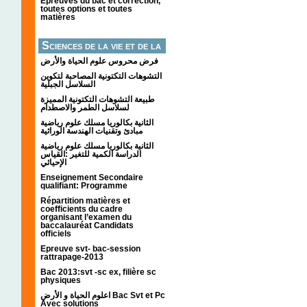
Épreuves du bac et correction,
toutes options et toutes
matières
Sciences de la vie et de la
terre
فرض محروس علوم الحياة والأرض
التشوهات التكتونیة المصاحبة لتكوین
السلاسل الجبلیة
طبيعة التشوهات التكتونية المميزة
لسلاسل الطمر والاصطدام
الثانية بكالوريا مسلك علوم رياضية
مبادئ وتقنيات الهندسة الوراثية
الثانية بكالوريا مسلك علوم رياضية
الدراسة الكمية للتغير :القياس
الإحيائي
Enseignement Secondaire
qualifiant: Programme
Répartition matières et
coefficients du cadre
organisant l’examen du
baccalauréat Candidats
officiels
Epreuve svt- bac-session
rattrapage-2013
Bac 2013:svt -sc ex, filière sc
physiques
اعلوم الحياة و الأرض Bac Svt et Pc
Avec solutions