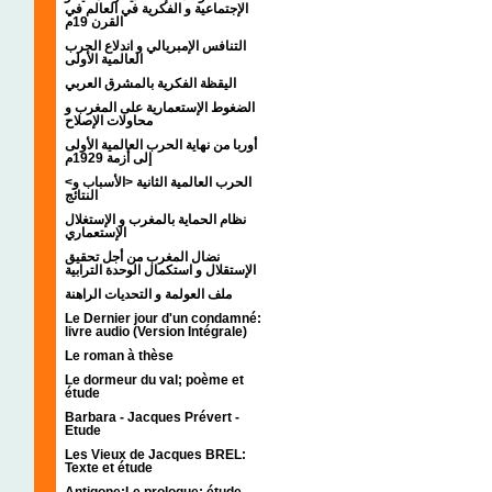
الإجتماعية و الفكرية في العالم في
القرن 19م
التنافس الإمبريالي و اندلاع الحرب
العالمية الأولى
اليقظة الفكرية بالمشرق العربي
الضغوط الإستعمارية على المغرب و
محاولات الإصلاح
أوربا من نهاية الحرب العالمية الأولى
إلى أزمة 1929م
<الحرب العالمية الثانية <الأسباب و
النتائج
نظام الحماية بالمغرب و الإستغلال
الإستعماري
نضال المغرب من أجل تحقيق
الإستقلال و استكمال الوحدة الترابية
ملف العولمة و التحديات الراهنة
Le Dernier jour d'un condamné:
livre audio (Version Intégrale)
Le roman à thèse
Le dormeur du val; poème et
étude
Barbara - Jacques Prévert -
Etude
Les Vieux de Jacques BREL:
Texte et étude
Antigone:Le prologue; étude