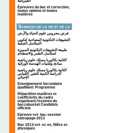
الفيزيائية
Épreuves du bac et correction,
toutes options et toutes
matières
Sciences de la vie et de la
terre
فرض محروس علوم الحياة والأرض
التشوهات التكتونیة المصاحبة لتكوین
السلاسل الجبلیة
طبيعة التشوهات التكتونية المميزة
لسلاسل الطمر والاصطدام
الثانية بكالوريا مسلك علوم رياضية
مبادئ وتقنيات الهندسة الوراثية
الثانية بكالوريا مسلك علوم رياضية
الدراسة الكمية للتغير :القياس
الإحيائي
Enseignement Secondaire
qualifiant: Programme
Répartition matières et
coefficients du cadre
organisant l’examen du
baccalauréat Candidats
officiels
Epreuve svt- bac-session
rattrapage-2013
Bac 2013:svt -sc ex, filière sc
physiques