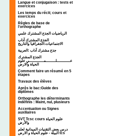
Langue et conjugaison : tests et
exercices
Les temps du récit; cours et
exercices
Règles de base de
l'orthographe
الرياضيات الجذع المشترك علمي
الجذع المشترك آداب
الاجتماعيات:الجغرافيا والتاريخ
جذع مشترك آداب :العربية
الجذع المشترك
عـــــــــــلــــــــمــــــــــــي علوم
الحياة والارض
Comment faire un résumé en 5
étapes
Travaux des élèves
Après le bac:Guide des
diplômes
Orthographe les déterminants
indéfinis : Maint, nul, plusieurs
Accentuation ou Signes
auxiliaires
SVT Tcsc cours علوم الحياة
والأرض
درس بعض التقنيات الميدانية لعلم
البيئة - علوم الحياة و الارض tcs