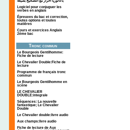
باكالوريا احرار مع التصحيح بصيغة
Logiciel pour conjuguer les
verbes en anglais
Épreuves du bac et correction,
toutes options et toutes
matières
Cours et exercices Anglais
2ème bac
Tronc commun
Le Bourgeois Gentilhomme:
Fiche de lecture
Le Chevalier Double:Fiche de
lecture
Programme de français tronc
commun
Le Bourgeois Gentilhomme en
scène
LE CHEVALIER
DOUBLE:integrale
Séquences: La nouvelle
fantastique; Le Chevalier
Double
Le Chevalier double:livre audio
Aux champs:livre audio
Fiche de lecture de Aux