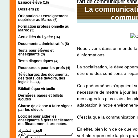
l'art de communiquer sans
Espace éléve
(16)
La communicatio
Dossiers
(1)
communi
Orientation et enseignement
supérieur au Maroc
(6)
Formation professionnelle au
Maroc
(3)
Actualités du Lycée
(16)
Documents administratifs
(5)
Nous vivons dans un monde fait
Tests pour élèves et
enseignants
(3)
d’informations.
Tests diagnostiques
(4)
La socialisation, le développe
Ressources pour les profs
(4)
être une des conditions à l’ép
Téléchargez des documents,
des tests, des devoirs, des
logiciels...
(4)
Ces phénomènes s’appuient sur
Bibliothèque virtuelle
nécessaire de mettre à jour le
Dernières pages et billets
messages les plus clairs, les p
ajoutés
adaptation à notre environnem
Charte de classe à faire signer
par les élèves
Logiciel pour aider les
C’est là que la communication n
enseignants à gérer facilement
et efficacement leurs notes.
En effet, bien loin de ce que v
الجذع المشترك
عـــــــــــلــــــــمــــــــــــي علوم
verbale représente la plus gra
الحياة والارض