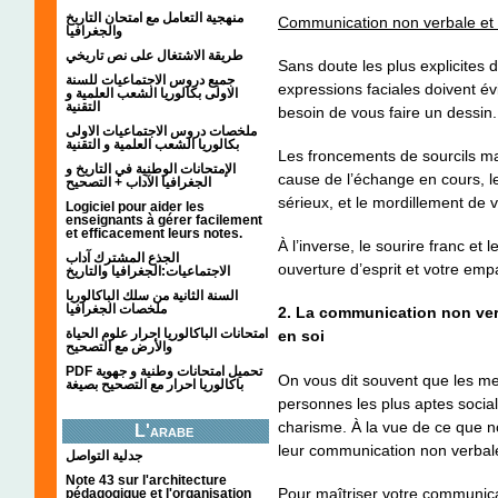
منهجية التعامل مع امتحان التاريخ
Communication non verbale et 
والجغرافيا
طريقة الاشتغال على نص تاريخي
Sans doute les plus explicites
جميع دروس الاجتماعيات للسنة
expressions faciales doivent é
الاولى بكالوريا الشعب العلمية و
التقنية
besoin de vous faire un dessin.
ملخصات دروس الاجتماعيات الاولى
بكالوريا الشعب العلمية و التقنية
Les froncements de sourcils 
الإمتحانات الوطنية في التاريخ و
cause de l’échange en cours, l
الجغرافيا الآداب + التصحيح
sérieux, et le mordillement de
Logiciel pour aider les
enseignants à gérer facilement
et efficacement leurs notes.
À l’inverse, le sourire franc et
الجذع المشترك آداب
ouverture d’esprit et votre emp
الاجتماعيات:الجغرافيا والتاريخ
السنة الثانية من سلك الباكالوريا
ملخصات الجغرافيا
2. La communication non ve
امتحانات الباكالوريا احرار علوم الحياة
en soi
والأرض مع التصحيح
PDF تحميل امتحانات وطنية و جهوية
On vous dit souvent que les me
باكالوريا احرار مع التصحيح بصيغة
personnes les plus aptes social
charisme. À la vue de ce que n
L'arabe
leur communication non verbale 
جدلية التواصل
Note 43 sur l'architecture
Pour maîtriser votre communica
pédagogique et l'organisation