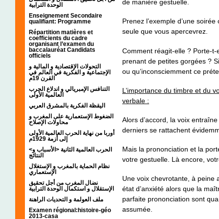
de manière gestuelle.
الوحدة الترابية
Enseignement Secondaire
Prenez l’exemple d’une soirée
qualifiant: Programme
seule que vous apercevrez.
Répartition matières et
coefficients du cadre
organisant l’examen du
baccalauréat Candidats
Comment réagit-elle ? Porte-t-
officiels
prenant de petites gorgées ? Si
التحولات الإقتصادية و المالية و
ou qu’inconsciemment ce préte
الإجتماعية و الفكرية في العالم في
القرن 19م
التنافس الإمبريالي و اندلاع الحرب
L’importance du timbre et du v
العالمية الأولى
verbale :
اليقظة الفكرية بالمشرق العربي
الضغوط الإستعمارية على المغرب و
Alors d’accord, la voix entraîne
محاولات الإصلاح
derniers se rattachent évidemm
أوربا من نهاية الحرب العالمية الأولى
إلى أزمة 1929م
Mais la prononciation et la port
<الحرب العالمية الثانية <الأسباب و
النتائج
votre gestuelle. Là encore, vot
نظام الحماية بالمغرب و الإستغلال
الإستعماري
Une voix chevrotante, à peine 
نضال المغرب من أجل تحقيق
état d’anxiété alors que la maîtr
الإستقلال و استكمال الوحدة الترابية
parfaite prononciation sont qu
ملف العولمة و التحديات الراهنة
assumée.
Examen régional:histoire-géo
2013-casa