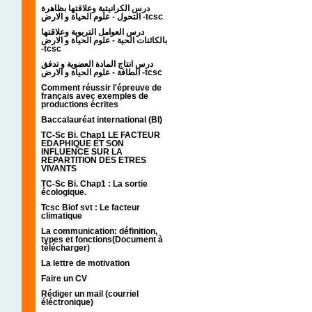
درس الكرانيتية وعلاقتها بظاهرة
التحول - علوم الحياة و الارض -tcsc
درس العوامل التربوية وعلاقتها
بالكائنات الحية - علوم الحياة و الارض
-tcsc
درس انتاج المادة العضوية و تدفق
الطاقة - علوم الحياة و الارض -tcsc
Comment réussir l'épreuve de
français avec exemples de
productions écrites
Baccalauréat international (BI)
TC-Sc Bi. Chap1 LE FACTEUR
EDAPHIQUE ET SON
INFLUENCE SUR LA
REPARTITION DES ETRES
VIVANTS
TC-Sc Bi. Chap1 : La sortie
écologique.
Tcsc Biof svt : Le facteur
climatique
La communication: définition,
types et fonctions(Document à
télécharger)
La lettre de motivation
Faire un CV
Rédiger un mail (courriel
éléctronique)