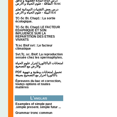
درس انتاج المادة العضوية و تدفق
الطاقة - علوم الحياة و الارض -tcsc
درس بعض التقنيات الميدانية لعلم
البيئة - علوم الحياة و الارض tcs
TC-Sc Bi. Chap1 : La sortie
écologique.
TC-Sc Bi. Chap1 LE FACTEUR
EDAPHIQUE ET SON
INFLUENCE SUR LA
REPARTITION DES ETRES
VIVANTS
Tcsc Biof svt : Le facteur
climatique
Svt.Tc. sc. Biof: La reproduction
sexuée chez les spermaphytes.
امتحانات الباكالوريا احرار علوم الحياة
والأرض مع التصحيح
PDF تحميل امتحانات وطنية و جهوية
باكالوريا احرار مع التصحيح بصيغة
Épreuves du bac et correction,
toutes options et toutes
matières
L'anglais
Examples of simple past
.simple present. simple futur ...
Grammar tronc commun