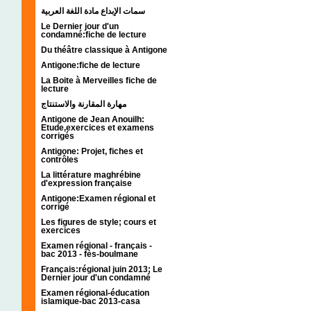
سمات الإبداع مادة اللغة العربية
Le Dernier jour d'un
condamné:fiche de lecture
Du théâtre classique à Antigone
Antigone:fiche de lecture
La Boite à Merveilles fiche de
lecture
مهارة المقارنة والاستنتاج
Antigone de Jean Anouilh:
Etude,exercices et examens
corrigés
Antigone: Projet, fiches et
contrôles
La littérature maghrébine
d'expression française
Antigone:Examen régional et
corrigé
Les figures de style; cours et
exercices
Examen régional - français -
bac 2013 - fès-boulmane
Français:régional juin 2013; Le
Dernier jour d'un condamné
Examen régional-éducation
islamique-bac 2013-casa