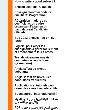
How to write a good subject ?
English Lessons: Clauses
Enseignement Secondaire
qualifiant: Programme
Répartition matières et
coefficients du cadre
organisant l’examen du
baccalauréat Candidats
officiels
Bac 2013-anglais- (sc-ex -svt -
tech)
Logiciel pour aider les
enseignants à gérer facilement
et efficacement leurs notes.
Test de niveau en anglais:
compétence linguistique
(grammaire)
Anglais:Test de niveau -
débutants
Anglais: test de niveau-les
confusions fréquentes
Applications et tutoriels pour
créer des exercices interactifs
Baccalauréat international (BI)
امتحانات الباكالوريا احرار علوم الحياة
والأرض مع التصحيح
PDF تحميل امتحانات وطنية و جهوية