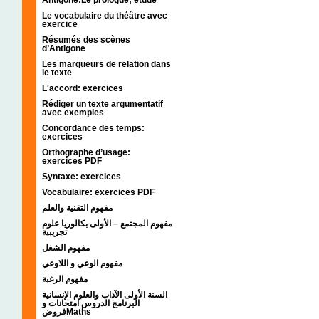
Le vocabulaire du théâtre avec
exercice
Résumés des scènes
d’Antigone
Les marqueurs de relation dans
le texte
L'accord: exercices
Rédiger un texte argumentatif
avec exemples
Concordance des temps:
exercices
Orthographe d’usage:
exercices PDF
Syntaxe: exercices
Vocabulaire: exercices PDF
مفهوم التقنية والعلم
مفهوم المجتمع – الأولى بكالوريا علوم
تجريبية
مفهوم الشغل
مفهوم الوعي و اللاوعي
مفهوم الرغبة
السنة الأولى الآداب والعلوم الإنسانية
البرنامج الدروس امتحانات و
فروضMaths