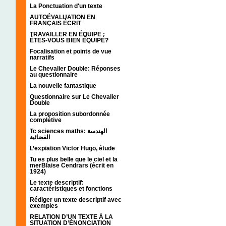
La Ponctuation d'un texte
AUTOÉVALUATION EN
FRANÇAIS ÉCRIT
TRAVAILLER EN ÉQUIPE :
ÊTES-VOUS BIEN ÉQUIPÉ?
Focalisation et points de vue
narratifs
Le Chevalier Double: Réponses
au questionnaire
La nouvelle fantastique
Questionnaire sur Le Chevalier
Double
La proposition subordonnée
complétive
Tc sciences maths: الهندسة
الفضائية
L’expiation Victor Hugo, étude
Tu es plus belle que le ciel et la
merBlaise Cendrars (écrit en
1924)
Le texte descriptif:
caractéristiques et fonctions
Rédiger un texte descriptif avec
exemples
RELATION D’UN TEXTE À LA
SITUATION D’ÉNONCIATION