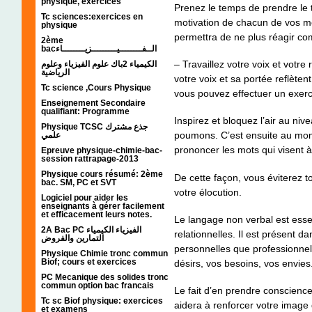
physique, exercices
Prenez le temps de prendre le 
Tc sciences:exercices en
motivation de chacun de vos m
physique
permettra de ne plus réagir co
2ème
bacالــفــــــــيـــــــــزيــــــــاء
– Travaillez votre voix et votre
الكيمياء 2باك علوم الفيزياء وعلوم
الرياضية
votre voix et sa portée reflèten
Tc science ,Cours Physique
vous pouvez effectuer un exerci
Enseignement Secondaire
qualifiant: Programme
Inspirez et bloquez l’air au niv
Physique TCSC جذع مشترك
poumons. C’est ensuite au mom
علمي
prononcer les mots qui visent à
Epreuve physique-chimie-bac-
session rattrapage-2013
Physique cours résumé: 2ème
De cette façon, vous éviterez 
bac. SM, PC et SVT
votre élocution.
Logiciel pour aider les
enseignants à gérer facilement
et efficacement leurs notes.
Le langage non verbal est ess
2A Bac PC الفيزياء الكيمياء
relationnelles. Il est présent da
التمارين والفروض
personnelles que professionne
Physique Chimie tronc commun
Biof; cours et exercices
désirs, vos besoins, vos envies
PC Mecanique des solides tronc
commun option bac francais
Le fait d’en prendre conscienc
Tc sc Biof physique: exercices
aidera à renforcer votre imag
et examens