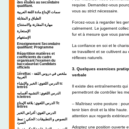
des études au secondaire
requise. Demandez-vous pourqu
qualifiant.
vous au strict nécessaire.
سمات الإبداع مادة اللغة العربية
الطباق و المقابلة
Forcez-vous à regarder les gen
مهارة المقارنة والاستنتاج
calmement. Le jugement collecti
الإستعارة
fur et à mesure que vous parve
الإستفهام
Enseignement Secondaire
La confiance en soi et le charis
qualifiant: Programme
se travaillent et se cultivent 
Répartition matières et
coefficients du cadre
réflexes naturels.
organisant l’examen du
baccalauréat Candidats
officiels
3. Quelques exercices prati
1éreBac - ملخص في دروس اللغة
verbale
العربية
الدرس اللغوي: الخبر والإنشاء tc
Il existe des entraînements qui
lettres
permettront de contrôler les m
الدرس اللغوي: التشبيه أقسامه
tclettres
الدرس اللغوي: بلاغة الإمتاع Tc
– Maîtrisez votre posture : pour
lettres
tenir bien droit et la tête haut
الدرس الغوي: أغراض الخبر
attention aux regards extérieur
النصوص و التطبيقات: الحكي : نمط
السرد
Adoptez une position ouverte et
النصوص و التطبيقات: الحكي : نمط