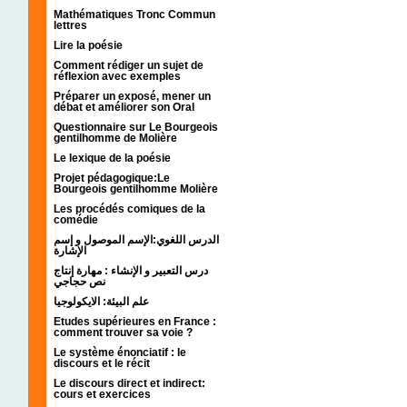
Mathématiques Tronc Commun
lettres
Lire la poésie
Comment rédiger un sujet de
réflexion avec exemples
Préparer un exposé, mener un
débat et améliorer son Oral
Questionnaire sur Le Bourgeois
gentilhomme de Molière
Le lexique de la poésie
Projet pédagogique:Le
Bourgeois gentilhomme Molière
Les procédés comiques de la
comédie
الدرس اللغوي:الإسم الموصول و إسم
الإشارة
درس التعبير و الإنشاء : مهارة إنتاج
نص حجاجي
علم البيئة: الايكولوجيا
Etudes supérieures en France :
comment trouver sa voie ?
Le système énonciatif : le
discours et le récit
Le discours direct et indirect:
cours et exercices