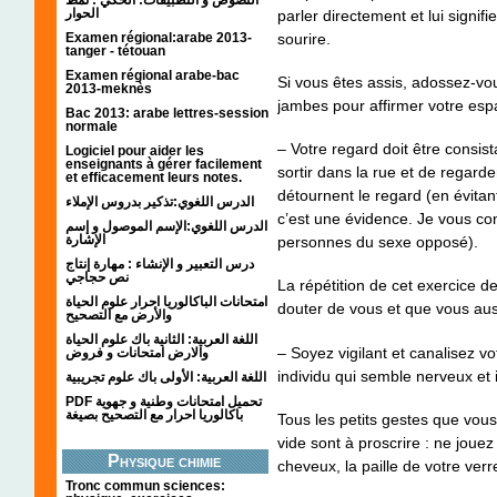
الحوار
parler directement et lui signifi
sourire.
Examen régional:arabe 2013-
tanger - tétouan
Examen régional arabe-bac
Si vous êtes assis, adossez-vou
2013-meknès
jambes pour affirmer votre esp
Bac 2013: arabe lettres-session
normale
– Votre regard doit être consista
Logiciel pour aider les
enseignants à gérer facilement
sortir dans la rue et de regarde
et efficacement leurs notes.
détournent le regard (en évita
الدرس اللغوي:تذكير بدروس الإملاء
c’est une évidence. Je vous con
الدرس اللغوي:الإسم الموصول و إسم
الإشارة
personnes du sexe opposé).
درس التعبير و الإنشاء : مهارة إنتاج
نص حجاجي
La répétition de cet exercice d
امتحانات الباكالوريا احرار علوم الحياة
douter de vous et que vous aus
والأرض مع التصحيح
اللغة العربية: الثانية باك علوم الحياة
– Soyez vigilant et canalisez v
والارض امتحانات و فروض
individu qui semble nerveux et 
اللغة العربية: الأولى باك علوم تجريبية
PDF تحميل امتحانات وطنية و جهوية
باكالوريا احرار مع التصحيح بصيغة
Tous les petits gestes que vou
vide sont à proscrire : ne joue
Physique chimie
cheveux, la paille de votre ver
Tronc commun sciences: