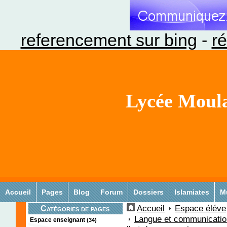
referencement sur bing
-
ré
Lycée Moula
Accueil
Pages
Blog
Forum
Dossiers
Islamiates
M
Accueil
Espace éléve
Catégories de pages
Langue et communicatio
Espace enseignant
(34)