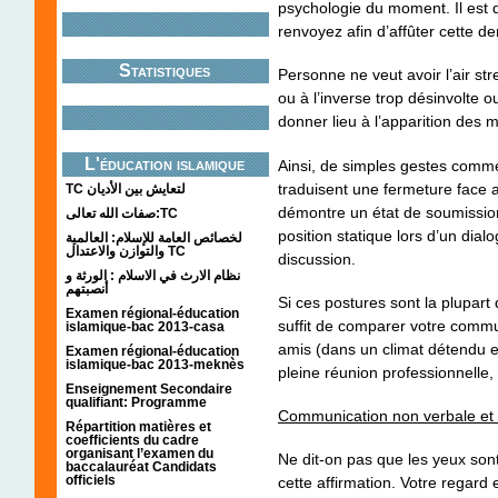
psychologie du moment. Il est 
renvoyez afin d’affûter cette d
Statistiques
Personne ne veut avoir l’air st
ou à l’inverse trop désinvolte o
donner lieu à l’apparition des
L'éducation islamique
Ainsi, de simples gestes comme 
traduisent une fermeture face
TC لتعايش بين الأديان
démontre un état de soumissio
صفات الله تعالى:TC
position statique lors d’un dialo
لخصائص العامة للإسلام: العالمية
والتوازن والاعتدال TC
discussion.
نظام الارث في الاسلام : الورثة و
أنصبتهم
Si ces postures sont la plupart
Examen régional-éducation
suffit de comparer votre commu
islamique-bac 2013-casa
amis (dans un climat détendu 
Examen régional-éducation
islamique-bac 2013-meknès
pleine réunion professionnelle, 
Enseignement Secondaire
qualifiant: Programme
Communication non verbale et c
Répartition matières et
coefficients du cadre
organisant l’examen du
Ne dit-on pas que les yeux sont
baccalauréat Candidats
officiels
cette affirmation. Votre regard