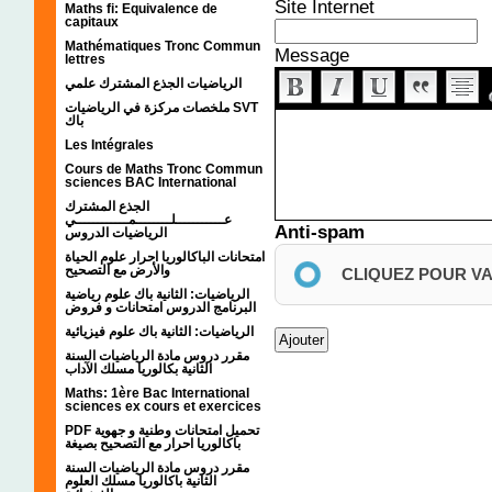
Site Internet
Maths fi: Equivalence de
capitaux
Mathématiques Tronc Commun
Message
lettres
الرياضيات الجذع المشترك علمي
ملخصات مركزة في الرياضيات SVT
باك
Les Intégrales
Cours de Maths Tronc Commun
sciences BAC International
الجذع المشترك
عـــــــــــلــــــــمــــــــــــي
Anti-spam
الرياضيات الدروس
امتحانات الباكالوريا احرار علوم الحياة
والأرض مع التصحيح
CLIQUEZ POUR V
الرياضيات: الثانية باك علوم رياضية
البرنامج الدروس امتحانات و فروض
الرياضيات: الثانية باك علوم فيزيائية
مقرر دروس مادة الرياضيات السنة
الثانية بكالوريا مسلك الآداب
Maths: 1ère Bac International
sciences ex cours et exercices
PDF تحميل امتحانات وطنية و جهوية
باكالوريا احرار مع التصحيح بصيغة
مقرر دروس مادة الرياضيات السنة
الثانية باكالوريا مسلك العلوم