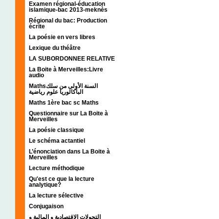
Examen régional-éducation
islamique-bac 2013-meknès
Régional du bac: Production
écrite
La poésie en vers libres
Lexique du théâtre
LA SUBORDONNEE RELATIVE
La Boite à Merveilles:Livre
audio
Mathsالسنة الأولى من سلك
الباكالوريا علوم رياضية
Maths 1ère bac sc Maths
Questionnaire sur La Boite à
Merveilles
La poésie classique
Le schéma actantiel
L’énonciation dans La Boite à
Merveilles
Lecture méthodique
Qu'est ce que la lecture
analytique?
La lecture sélective
Conjugaison
التحولات الإقتصادية و المالية و