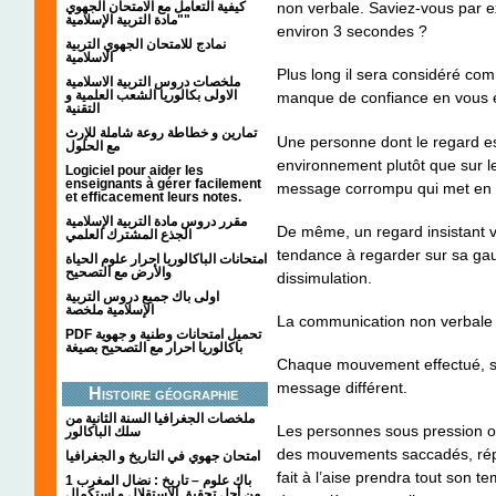
كيفية التعامل مع الامتحان الجهوي
non verbale. Saviez-vous par e
"مادة التربية الإسلامية"
environ 3 secondes ?
نمادج للامتحان الجهوي التربية
الاسلامية
Plus long il sera considéré comm
ملخصات دروس التربية الاسلامية
الاولى بكالوريا الشعب العلمية و
manque de confiance en vous et
التقنية
تمارين و خطاطة روعة شاملة للإرث
Une personne dont le regard est
مع الحلول
environnement plutôt que sur l
Logiciel pour aider les
enseignants à gérer facilement
message corrompu qui met en l
et efficacement leurs notes.
مقرر دروس مادة التربية الإسلامية
De même, un regard insistant 
الجذع المشترك العلمي
tendance à regarder sur sa ga
امتحانات الباكالوريا احرار علوم الحياة
والأرض مع التصحيح
dissimulation.
اولى باك جميع دروس التربية
الإسلامية ملخصة
La communication non verbale à
PDF تحميل امتحانات وطنية و جهوية
باكالوريا احرار مع التصحيح بصيغة
Chaque mouvement effectué, se
message différent.
Histoire géographie
ملخصات الجغرافيا السنة الثانية من
Les personnes sous pression o
سلك الباكالور
des mouvements saccadés, répé
امتحان جهوي في التاريخ و الجغرافيا
fait à l’aise prendra tout son 
1 باك علوم – تاريخ : نضال المغرب
من أجل تحقيق الاستقلال و استكمال