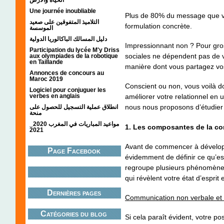
Une journée inoubliable
Plus de 80% du message que vo
التلاميذ المتفوقين على صعيد
formulation concrète.
الموسسة
دليل المسالك الباكالوريا الدولية
Impressionnant non ? Pour grossi
Participation du lycée M'y Driss
sociales ne dépendent pas de v
aux olympiades de la robotique
en Taillande
manière dont vous partagez vos 
Annonces de concours au
Maroc 2019
Conscient ou non, vous voilà 
Logiciel pour conjuguer les
verbes en anglais
améliorer votre relationnel en u
nous nous proposons d’étudier
انطلاق عملية التسجيل للحصول على
منحة
مواعيد المباريات في المغرب 2020_
1. Les composantes de la c
2021
Avant de commencer à développ
Page Facebook
évidemment de définir ce qu’est
regroupe plusieurs phénomènes,
qui révèlent votre état d’esprit
Dernières pages
Communication non verbale et p
Catégories du blog
Si cela paraît évident, votre pos