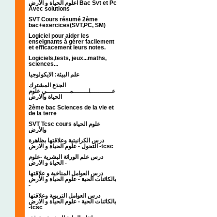
اعلوم الحياة و الأرض Bac Svt et Pc
Avec solutions
SVT Cours résumé 2ème
bac+exercices(SVT,PC, SM)
Logiciel pour aider les
enseignants à gérer facilement
et efficacement leurs notes.
Logiciels,tests, jeux...maths,
sciences...
علم البيئة: الايكولوجيا
الجذع المشترك
عـــــــــــلــــــــمــــــــــــي علوم
الحياة والارض
2ème bac Sciences de la vie et
de la terre
SVT Tcsc cours علوم الحياة
والأرض
درس الكرانيتية وعلاقتها بظاهرة
التحول - علوم الحياة و الارض -tcsc
درس علم الوراثة البشرية -علوم
الحياة و الارض -
درس العوامل المناخية و علاقتها
بالكائنات الحية - علوم الحياة و الأرض
-
درس العوامل التربوية وعلاقتها
بالكائنات الحية - علوم الحياة و الارض
-tcsc