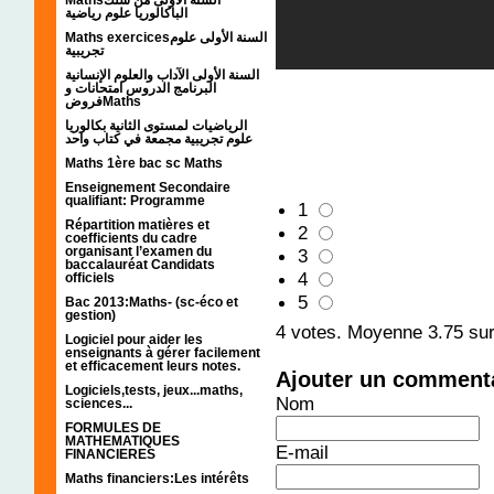
الباكالوريا علوم رياضية
Maths exercicesالسنة الأولى علوم
تجريبية
السنة الأولى الآداب والعلوم الإنسانية
البرنامج الدروس امتحانات و
فروضMaths
الرياضيات لمستوى الثانية بكالوريا
علوم تجريبية مجمعة في كتاب واحد
Maths 1ère bac sc Maths
Enseignement Secondaire
qualifiant: Programme
1
Répartition matières et
2
coefficients du cadre
organisant l’examen du
3
baccalauréat Candidats
4
officiels
5
Bac 2013:Maths- (sc-éco et
gestion)
4
votes. Moyenne
3.75
sur
Logiciel pour aider les
enseignants à gérer facilement
et efficacement leurs notes.
Ajouter un comment
Logiciels,tests, jeux...maths,
Nom
sciences...
FORMULES DE
MATHEMATIQUES
E-mail
FINANCIERES
Maths financiers:Les intérêts