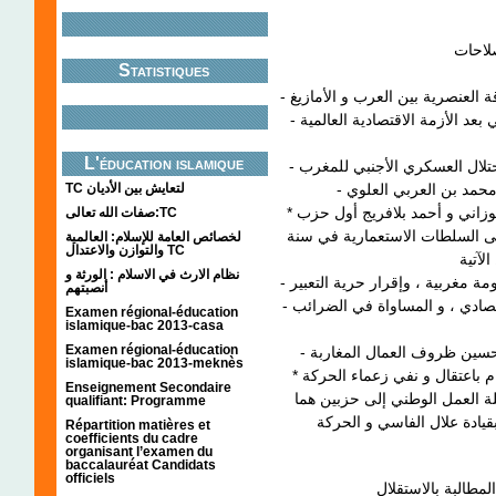
Statistiques
- انعكاسات الاستغلال الاستعماري على المجتمع المغربي بعد الأزمة الاقتصادية العالمية
L'éducation islamique
TC لتعايش بين الأديان
* في سنة 1933 أسس علال الفاسي و محمد بلحسن الوزاني و أحمد بلافريج أول حزب
صفات الله تعالى:TC
ى السلطات الاستعمارية في سنة
لخصائص العامة للإسلام: العالمية
والتوازن والاعتدال TC
نظام الارث في الاسلام : الورثة و
أنصبتهم
- السياسة الاقتصادية و المالية : وضع حد للاستغلال الاقتصادي ، و المساواة في الضرائب
Examen régional-éducation
islamique-bac 2013-casa
Examen régional-éducation
islamique-bac 2013-meknès
* غير أن الاستعمار رفض الاستجابة لهذه المطالب ، و قام باعتقال و نفي زعماء الحركة
Enseignement Secondaire
قسام كتلة العمل الوطني إلى حزبين هما
qualifiant: Programme
قيادة علال الفاسي و الحركة
Répartition matières et
coefficients du cadre
organisant l’examen du
baccalauréat Candidats
officiels