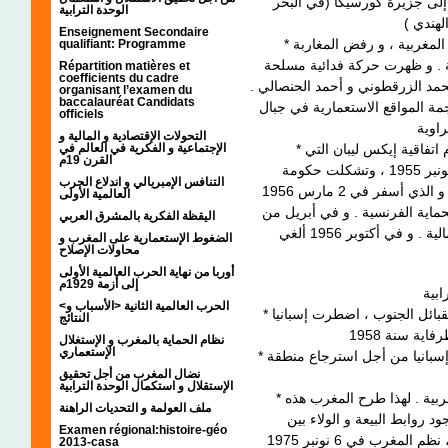
1953 جزيرة كورسيكا (في البحر
الوحدة الترابية
Enseignement Secondaire
* بمجرد نفي السلطان ، انطلقت المظاهرات في المدن المغربية ، و رفض المغاربة
qualifiant: Programme
ية . و ظهرت حركة فدائية مسلحة
Répartition matières et
coefficients du cadre
 محمد الزرقطوني و أحمد الحنصالي
organisant l’examen du
baccalauréat Candidats
 المواقع الاستعمارية في جبال
officiels
التحولات الإقتصادية و المالية و
* أمام تصاعد الكفاح المسلح ، اضطرت فرنسا إلى إبرام اتفاقية إيكس ليبان التي
الإجتماعية و الفكرية في العالم في
القرن 19م
بمقتضاها عاد السلطان محمد الخامس إلى وطنه في نونبر 1955 ، وتشكلت حكومة
التنافس الإمبريالي و اندلاع الحرب
مغربية تكلفت بمتابعة التفاوض مع الحكومة الفرنسية و الذي أسفر في 2 مارس 1956
العالمية الأولى
ماية الفرنسية . و في أبريل من
اليقظة الفكرية بالمشرق العربي
نفس السنة ألغيت الحماية الإسبانية في المنطقة الشمالية . و في أكتوبر 1956 ألغي
الضغوط الإستعمارية على المغرب و
محاولات الإصلاح
أوربا من نهاية الحرب العالمية الأولى
إلى أزمة 1929م
<الحرب العالمية الثانية <الأسباب و
* أمام تصاعد كفاح جيش التحرير و المقاومة المسلحة لقبائل الجنوب ، اضطرت إسبانيا
النتائج
نظام الحماية بالمغرب و الإستغلال
الإستعماري
* اعتمد المغرب على المقاومة المسلحة و التفاوض مع إسبانيا من أجل استرجاع منطقة
نضال المغرب من أجل تحقيق
الإستقلال و استكمال الوحدة الترابية
* رفضت إسبانيا فتح المفاوضات في شأن الصحراء المغربية . لهذا طرح المغرب هذه
ملف العولمة و التحديات الراهنة
 روابط البيعة و الولاء بين
Examen régional:histoire-géo
سكان الصحراء و العرش المغربي . و على ضوء ذلك ، نظم المغرب في 6 نونبر 1975
2013-casa