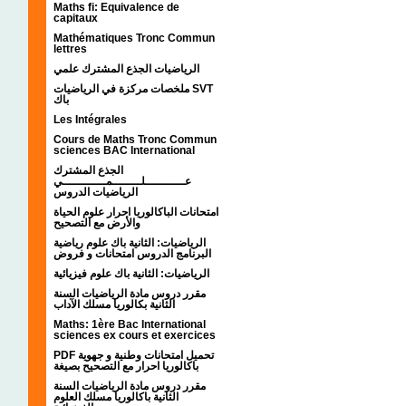
Maths fi: Equivalence de
capitaux
Mathématiques Tronc Commun
lettres
الرياضيات الجذع المشترك علمي
ملخصات مركزة في الرياضيات SVT
باك
Les Intégrales
Cours de Maths Tronc Commun
sciences BAC International
الجذع المشترك
عـــــــــــلــــــــمــــــــــــي
الرياضيات الدروس
امتحانات الباكالوريا احرار علوم الحياة
والأرض مع التصحيح
الرياضيات: الثانية باك علوم رياضية
البرنامج الدروس امتحانات و فروض
الرياضيات: الثانية باك علوم فيزيائية
مقرر دروس مادة الرياضيات السنة
الثانية بكالوريا مسلك الآداب
Maths: 1ère Bac International
sciences ex cours et exercices
PDF تحميل امتحانات وطنية و جهوية
باكالوريا احرار مع التصحيح بصيغة
مقرر دروس مادة الرياضيات السنة
الثانية باكالوريا مسلك العلوم