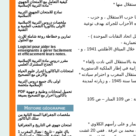
كيفية التعامل مع الامتحان الجهوي
"مادة التربية الإسلامية"
نمادج للامتحان الجهوي التربية
الاسلامية
- توسع الحركة الوطنية بظهور أحزاب جديدة في طليعتها حزب الاستقلال ، و حزب
ملخصات دروس التربية الاسلامية
 الأحزاب للجرائد بهدف توعية
الاولى بكالوريا الشعب العلمية و
التقنية
تمارين و خطاطة روعة شاملة للإرث
مع الحلول
Logiciel pour aider les
- تأييد الحلفاء لمبدأ حق الشعوب في تقرير مصيرها من خلال الميثاق الأطلنتي 1941 ، و
enseignants à gérer facilement
et efficacement leurs notes.
مقرر دروس مادة التربية الإسلامية
* في 11 يناير 1944 أصدر حزب الاستقلال وثيقة المطالبة بالاستقلال التي نادت بإلغاء
الجذع المشترك العلمي
امتحانات الباكالوريا احرار علوم الحياة
* تبنى السلطان محمد الخامس هذه الوثيقة ، فطالب باستقلال المغرب و احترام سيادته
والأرض مع التصحيح
و وحدته الترابية في عدة مناسبات منها رحلته إلى فرنسا سنة 1945 ، و زيارته لمدينة
اولى باك جميع دروس التربية
الإسلامية ملخصة
PDF تحميل امتحانات وطنية و جهوية
باكالوريا احرار مع التصحيح بصيغة
استقلال المغرب و استكمال وحدته الترابية : ( الخريطة : ص 109 المنار – ص 105
Histoire géographie
ملخصات الجغرافيا السنة الثانية من
سلك الباكالور
* دبر المقيم العام الفرنسي كيوم بمساعدة عملاء الاستعمار و على رأسهم الكلاوي
امتحان جهوي في التاريخ و الجغرافيا
مؤامرة عزل السلطان محمد بن يوسف و تعيين مكانه محمد بن عرفة . ففي 20 غشت
1 باك علوم – تاريخ : نضال المغرب
من أجل تحقيق الاستقلال و استكمال