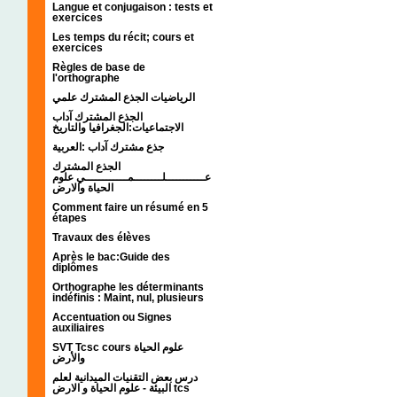
Langue et conjugaison : tests et
exercices
Les temps du récit; cours et
exercices
Règles de base de
l'orthographe
الرياضيات الجذع المشترك علمي
الجذع المشترك آداب
الاجتماعيات:الجغرافيا والتاريخ
جذع مشترك آداب :العربية
الجذع المشترك
عـــــــــــلــــــــمــــــــــــي علوم
الحياة والارض
Comment faire un résumé en 5
étapes
Travaux des élèves
Après le bac:Guide des
diplômes
Orthographe les déterminants
indéfinis : Maint, nul, plusieurs
Accentuation ou Signes
auxiliaires
SVT Tcsc cours علوم الحياة
والأرض
درس بعض التقنيات الميدانية لعلم
البيئة - علوم الحياة و الارض tcs