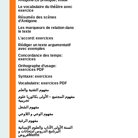
Le vocabulaire du théâtre avec
exercice
Résumés des scènes
d’Antigone
Les marqueurs de relation dans
le texte
L'accord: exercices
Rédiger un texte argumentatif
avec exemples
Concordance des temps:
exercices
Orthographe d’usage:
exercices PDF
Syntaxe: exercices
Vocabulaire: exercices PDF
مفهوم التقنية والعلم
مفهوم المجتمع – الأولى بكالوريا علوم
تجريبية
مفهوم الشغل
مفهوم الوعي و اللاوعي
مفهوم الرغبة
السنة الأولى الآداب والعلوم الإنسانية
البرنامج الدروس امتحانات و
فروضMaths