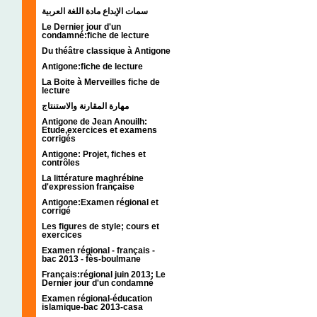
سمات الإبداع مادة اللغة العربية
Le Dernier jour d'un
condamné:fiche de lecture
Du théâtre classique à Antigone
Antigone:fiche de lecture
La Boite à Merveilles fiche de
lecture
مهارة المقارنة والاستنتاج
Antigone de Jean Anouilh:
Etude,exercices et examens
corrigés
Antigone: Projet, fiches et
contrôles
La littérature maghrébine
d'expression française
Antigone:Examen régional et
corrigé
Les figures de style; cours et
exercices
Examen régional - français -
bac 2013 - fès-boulmane
Français:régional juin 2013; Le
Dernier jour d'un condamné
Examen régional-éducation
islamique-bac 2013-casa