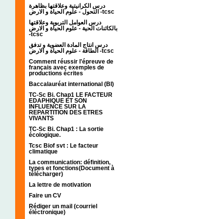
درس الكرانيتية وعلاقتها بظاهرة
التحول - علوم الحياة و الارض -tcsc
درس العوامل التربوية وعلاقتها
بالكائنات الحية - علوم الحياة و الارض
-tcsc
درس انتاج المادة العضوية و تدفق
الطاقة - علوم الحياة و الارض -tcsc
Comment réussir l'épreuve de
français avec exemples de
productions écrites
Baccalauréat international (BI)
TC-Sc Bi. Chap1 LE FACTEUR
EDAPHIQUE ET SON
INFLUENCE SUR LA
REPARTITION DES ETRES
VIVANTS
TC-Sc Bi. Chap1 : La sortie
écologique.
Tcsc Biof svt : Le facteur
climatique
La communication: définition,
types et fonctions(Document à
télécharger)
La lettre de motivation
Faire un CV
Rédiger un mail (courriel
éléctronique)