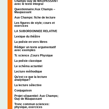
Champs Guy de MAUPASSANT
avec le texte integral
Questionnaire:Aux Champs –
Maupassant
Aux Champs: fiche de lecture
Les figures de style; cours et
exercices
LA SUBORDONNEE RELATIVE
Lexique du théâtre
La poésie en vers libres
Rédiger un texte argumentatif
avec exemples
Tc science ,Cours Physique
La poésie classique
Le schéma actantiel
Lecture méthodique
Qu'est ce que la lecture
analytique?
La lecture sélective
Conjugaison
Projet séquentiel: Aux Champs;
Guy de Maupassant
Tronc commun sciences:
physique, exercices