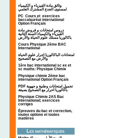
وثائق مادة الفيزياء و الكيمياء
لمستوى الجدع المشترك العلمي
PC Cours et exercices
baccalauréat international
Option Français
دروس امتحانات و فروض مادة
الفيزياء والكيمياء السنة الثانية
باكالوريا مسلك علوم الحياة والأرض
Cours Physique 2ème BAC
International
امتحانات الباكالوريا احرار علوم الحياة
والأرض مع التصحيح
1ère bac international sc ex et
sc maths: Physique Chimie
Physique chimie 2ème bac
international Option Français
PDF تحميل امتحانات وطنية و جهوية
باكالوريا احرار مع التصحيح بصيغة
Physique Chimie 2AS Bac
International; exercices
corriges
Épreuves du bac et correction,
toutes options et toutes
matières
Les mathématiques
Mathsالسنة الأولى من سلك