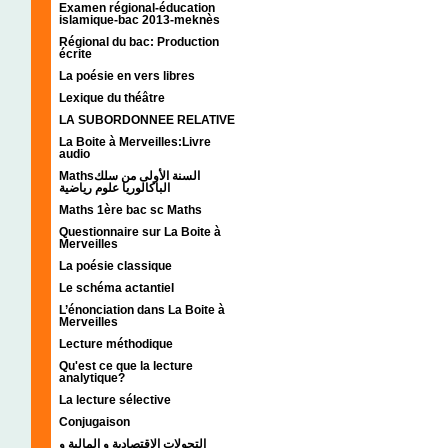
Examen régional-éducation
islamique-bac 2013-meknès
Régional du bac: Production
écrite
La poésie en vers libres
Lexique du théâtre
LA SUBORDONNEE RELATIVE
La Boite à Merveilles:Livre
audio
Mathsالسنة الأولى من سلك
الباكالوريا علوم رياضية
Maths 1ère bac sc Maths
Questionnaire sur La Boite à
Merveilles
La poésie classique
Le schéma actantiel
L’énonciation dans La Boite à
Merveilles
Lecture méthodique
Qu'est ce que la lecture
analytique?
La lecture sélective
Conjugaison
التحولات الإقتصادية و المالية و