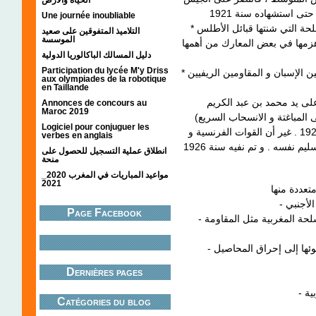
Une journée inoubliable
* تولى عسو أوبسلام و زايد أوحماد قيادة المقاومة المسلحة التي شنتها قبائل الأطلس
التلاميذ المتفوقين على صعيد
الموسسة
هزمها في بعض المعارك من أهمها
دليل المسالك الباكالوريا الدولية
Participation du lycée M'y Driss
* في البداية، عرفت منطقة الريف مناوشات عسكرية بين الإسبان و المقاومين الريفيين
aux olympiades de la robotique
en Taillande
على يد محمد بن عبد الكريم
Annonces de concours au
Maroc 2019
 المباغتة و الانسحاب السريع
Logiciel pour conjuguer les
فانتصر على الجيش الإسباني في معركة أنوال سنة 1921 . غير أن القوات الفرنسية و
verbes en anglais
الإسبانية تحالفت ضده ، فاضطر ابن عبد الكريم إلى تسليم نفسه . و تم نفيه سنة 1926
انطلاق عملية التسجيل للحصول على
منحة
مواعيد المباريات في المغرب 2020_
2021
- أجنبي
Page Facebook
- تحالف القوات الفرنسية و الإسبانية ضد المقاومة المسلحة المغربية مثل المقاومة
- استعمال القوات الغازية لأسلحة مدمرة وسامة ، و لجوئها إلى إحراق المحاصيل
Dernières pages
Catégories du blog