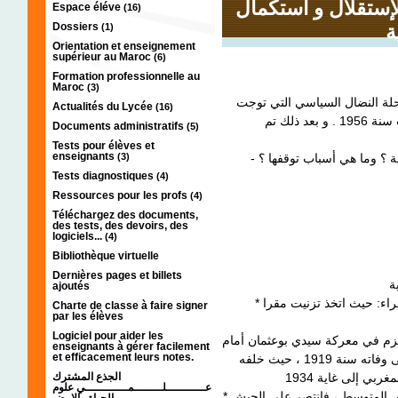
إستقلال و استكمال
Espace éléve
(16)
Dossiers
ة
(1)
Orientation et enseignement
supérieur au Maroc
(6)
Formation professionnelle au
Maroc
(3)
لة النضال السياسي التي توجت
Actualités du Lycée
(16)
بثورة الملك و الشعب والتي آلت إلى استقلال المغرب سنة 1956 . و بعد ذلك تم
Documents administratifs
(5)
Tests pour élèves et
enseignants
(3)
- ؟ وما هي أسباب توقفها ؟
Tests diagnostiques
(4)
Ressources pour les profs
(4)
Téléchargez des documents,
des tests, des devoirs, des
logiciels...
(4)
Bibliothèque virtuelle
Dernières pages et billets
ajoutés
* قاد أحمد الهيبة المقاومة المسلحة في الجنوب و الصحراء: حيث اتخذ تزنيت مقرا
Charte de classe à faire signer
par les élèves
Logiciel pour aider les
انهزم في معركة سيدي بوعثمان أمام
enseignants à gérer facilement
et efficacement leurs notes.
الجيش الفرنسي . فتراجع إلى سوس و ظل يقاوم حتى وفاته سنة 1919 ، حيث خلفه
الجذع المشترك
عـــــــــــلــــــــمــــــــــــي علوم
* تزعم موحا أو حمو الزياني المقاومة المسلحة بالأطلس المتوسط ، فانتصر على الجيش
الحياة والارض