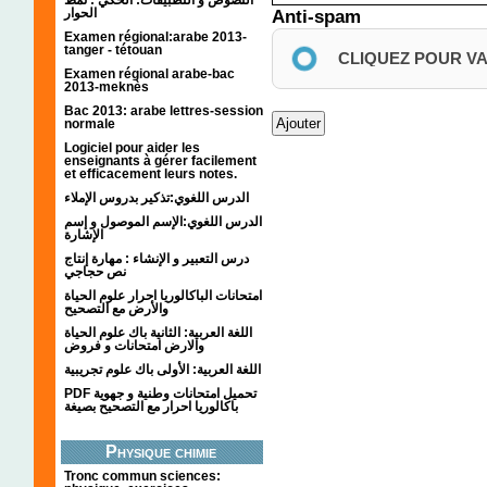
الحوار
Anti-spam
Examen régional:arabe 2013-
tanger - tétouan
CLIQUEZ POUR V
Examen régional arabe-bac
2013-meknès
Bac 2013: arabe lettres-session
normale
Logiciel pour aider les
enseignants à gérer facilement
et efficacement leurs notes.
الدرس اللغوي:تذكير بدروس الإملاء
الدرس اللغوي:الإسم الموصول و إسم
الإشارة
درس التعبير و الإنشاء : مهارة إنتاج
نص حجاجي
امتحانات الباكالوريا احرار علوم الحياة
والأرض مع التصحيح
اللغة العربية: الثانية باك علوم الحياة
والارض امتحانات و فروض
اللغة العربية: الأولى باك علوم تجريبية
PDF تحميل امتحانات وطنية و جهوية
باكالوريا احرار مع التصحيح بصيغة
Physique chimie
Tronc commun sciences: