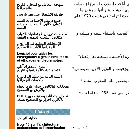
لتي أتاحت للمغرب استرجاع منطقة
منهجية التعامل مع امتحان التاريخ
والجغرافيا
ادي الذهب . غير أنها سرعان ما
طريقة الاشتغال على نص تاريخي
انسحبت من هذه المنطقة التي قام المغرب بضمها للوحدة الترابية في غشت 1979 على
جميع دروس الاجتماعيات للسنة
الاولى بكالوريا الشعب العلمية و
التقنية
 و استرجع مناطقه المحتلة باستثناء سبتة و مليلية و
ملخصات دروس الاجتماعيات الاولى
بكالوريا الشعب العلمية و التقنية
الإمتحانات الوطنية في التاريخ و
الجغرافيا الآداب + التصحيح
Logiciel pour aider les
*الحكم المباشر : شكل استعماري قام على انفراد الإدارة الأجنبية بالسلطة بعد إقصاء
enseignants à gérer facilement
et efficacement leurs notes.
الجذع المشترك آداب
* الميثاق الأطلنتي :اتفاقية ثنائية بين الرئيس الأمريكي روزفيلت و الوزير الأول البريطاني
الاجتماعيات:الجغرافيا والتاريخ
السنة الثانية من سلك الباكالوريا
ملخصات الجغرافيا
* مؤتمر أنفا : مؤتمر جمع بين الزعيمين السابقي الذكر ، بحضور ملك المغرب محمد
امتحانات الباكالوريا احرار علوم الحياة
والأرض مع التصحيح
* فرحات حشاد : زعيم نقابي تونسي اغتاله الاستعمار الفرنسي سنة 1952 ، فاندلعت
PDF تحميل امتحانات وطنية و جهوية
باكالوريا احرار مع التصحيح بصيغة
L'arabe
جدلية التواصل
Note 43 sur l'architecture
1
pédagogique et l'organisation