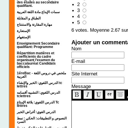
des études au secondaire
2
qualifiant.
3
سمات الإبداع مادة اللغة العربية
4
الطباق و المقابلة
5
مهارة المقارنة والاستنتاج
6
votes. Moyenne
2.67
sur
الإستعارة
الإستفهام
Ajouter un comment
Enseignement Secondaire
qualifiant: Programme
Nom
Répartition matières et
coefficients du cadre
organisant l’examen du
E-mail
baccalauréat Candidats
officiels
Site Internet
1éreBac - ملخص في دروس اللغة
العربية
الدرس اللغوي: الخبر والإنشاء tc
Message
lettres
الدرس اللغوي: التشبيه أقسامه
tclettres
الدرس اللغوي: بلاغة الإمتاع Tc
lettres
الدرس الغوي: أغراض الخبر
النصوص و التطبيقات: الحكي : نمط
السرد
النصوص و التطبيقات: الحكي : نمط