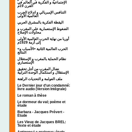
الإجتماعية و الفكرية في العالم في
القرن 19م
التنافس الإمبريالي و اندلاع الحرب
العالمية الأولى
اليقظة الفكرية بالمشرق العربي
الضغوط الإستعمارية على المغرب و
محاولات الإصلاح
أوربا من نهاية الحرب العالمية الأولى
إلى أزمة 1929م
<الحرب العالمية الثانية <الأسباب و
النتائج
نظام الحماية بالمغرب و الإستغلال
الإستعماري
نضال المغرب من أجل تحقيق
الإستقلال و استكمال الوحدة الترابية
ملف العولمة و التحديات الراهنة
Le Dernier jour d'un condamné:
livre audio (Version Intégrale)
Le roman à thèse
Le dormeur du val; poème et
étude
Barbara - Jacques Prévert -
Etude
Les Vieux de Jacques BREL:
Texte et étude
Antigone:Le prologue; étude