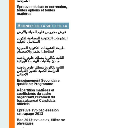
الفيزيائية
Épreuves du bac et correction,
toutes options et toutes
matières
Sciences de la vie et de la
terre
فرض محروس علوم الحياة والأرض
التشوهات التكتونیة المصاحبة لتكوین
السلاسل الجبلیة
طبيعة التشوهات التكتونية المميزة
لسلاسل الطمر والاصطدام
الثانية بكالوريا مسلك علوم رياضية
مبادئ وتقنيات الهندسة الوراثية
الثانية بكالوريا مسلك علوم رياضية
الدراسة الكمية للتغير :القياس
الإحيائي
Enseignement Secondaire
qualifiant: Programme
Répartition matières et
coefficients du cadre
organisant l’examen du
baccalauréat Candidats
officiels
Epreuve svt- bac-session
rattrapage-2013
Bac 2013:svt -sc ex, filière sc
physiques