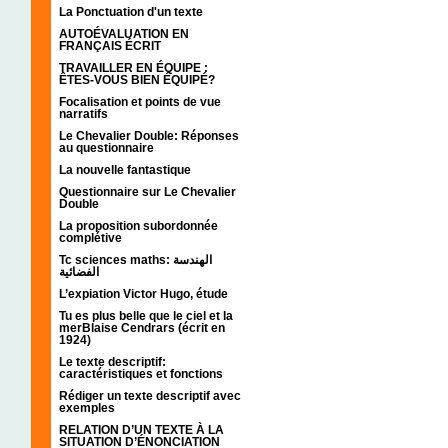
La Ponctuation d'un texte
AUTOÉVALUATION EN
FRANÇAIS ÉCRIT
TRAVAILLER EN ÉQUIPE :
ÊTES-VOUS BIEN ÉQUIPÉ?
Focalisation et points de vue
narratifs
Le Chevalier Double: Réponses
au questionnaire
La nouvelle fantastique
Questionnaire sur Le Chevalier
Double
La proposition subordonnée
complétive
Tc sciences maths: الهندسة
الفضائية
L’expiation Victor Hugo, étude
Tu es plus belle que le ciel et la
merBlaise Cendrars (écrit en
1924)
Le texte descriptif:
caractéristiques et fonctions
Rédiger un texte descriptif avec
exemples
RELATION D’UN TEXTE À LA
SITUATION D’ÉNONCIATION