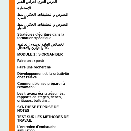
الدرس الغوي: أغراض الخبر
الإستعارة
النصوص و التطبيقات: الحكي : نمط
السرد
النصوص و التطبيقات: الحكي : نمط
الحوار
Stratégies d'écriture dans la
formation spécifique
لخصائص العامة للإسلام: العالمية
والتوازن والاعتدال TC
MODULE 1 : S'ORGANISER
Faire un exposé
Faire une recherche
Développement de la créativité
chez l'élève
Comment bien se préparer à
l’examen ?
Les travaux écrits:résumés,
rapports de stages, fiches,
critiques, bulletins...
SYNTHESE ET PRISE DE
NOTES
TEST SUR LES METHODES DE
TRAVAIL
L'entretien d'embauche:
simulation