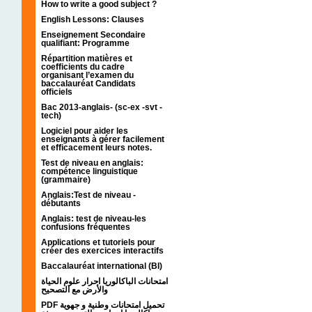
How to write a good subject ?
English Lessons: Clauses
Enseignement Secondaire
qualifiant: Programme
Répartition matières et
coefficients du cadre
organisant l’examen du
baccalauréat Candidats
officiels
Bac 2013-anglais- (sc-ex -svt -
tech)
Logiciel pour aider les
enseignants à gérer facilement
et efficacement leurs notes.
Test de niveau en anglais:
compétence linguistique
(grammaire)
Anglais:Test de niveau -
débutants
Anglais: test de niveau-les
confusions fréquentes
Applications et tutoriels pour
créer des exercices interactifs
Baccalauréat international (BI)
امتحانات الباكالوريا احرار علوم الحياة
والأرض مع التصحيح
PDF تحميل امتحانات وطنية و جهوية