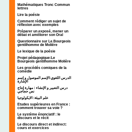
Mathématiques Tronc Commun
lettres
Lire la poésie
Comment rédiger un sujet de
réflexion avec exemples
Préparer un exposé, mener un
débat et améliorer son Oral
Questionnaire sur Le Bourgeois
gentilhomme de Molière
Le lexique de la poésie
Projet pédagogique:Le
Bourgeois gentilhomme Molière
Les procédés comiques de la
comédie
الدرس اللغوي:الإسم الموصول و إسم
الإشارة
درس التعبير و الإنشاء : مهارة إنتاج
نص حجاجي
علم البيئة: الايكولوجيا
Etudes supérieures en France :
comment trouver sa voie ?
Le système énonciatif : le
discours et le récit
Le discours direct et indirect:
cours et exercices