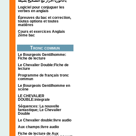
باكالوريا احرار مع التصحيح بصيغة
Logiciel pour conjuguer les
verbes en anglais
Épreuves du bac et correction,
toutes options et toutes
matières
Cours et exercices Anglais
2ème bac
Tronc commun
Le Bourgeois Gentilhomme:
Fiche de lecture
Le Chevalier Double:Fiche de
lecture
Programme de français tronc
commun
Le Bourgeois Gentilhomme en
scène
LE CHEVALIER
DOUBLE:integrale
Séquences: La nouvelle
fantastique; Le Chevalier
Double
Le Chevalier double:livre audio
Aux champs:livre audio
Fiche de lecture de Aux