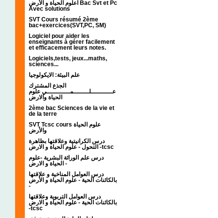
اعلوم الحياة و الأرض Bac Svt et Pc
Avec solutions
SVT Cours résumé 2ème
bac+exercices(SVT,PC, SM)
Logiciel pour aider les
enseignants à gérer facilement
et efficacement leurs notes.
Logiciels,tests, jeux...maths,
sciences...
علم البيئة: الايكولوجيا
الجذع المشترك
عـــــــــــلــــــــمــــــــــــي علوم
الحياة والارض
2ème bac Sciences de la vie et
de la terre
SVT Tcsc cours علوم الحياة
والأرض
درس الكرانيتية وعلاقتها بظاهرة
التحول - علوم الحياة و الارض -tcsc
درس علم الوراثة البشرية -علوم
الحياة و الارض -
درس العوامل المناخية و علاقتها
بالكائنات الحية - علوم الحياة و الأرض
-
درس العوامل التربوية وعلاقتها
بالكائنات الحية - علوم الحياة و الارض
-tcsc