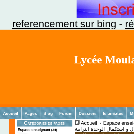
referencement sur bing
-
ré
Lycée Moula
Accueil
Pages
Blog
Forum
Dossiers
Islamiates
M
Accueil
Espace ensei
Catégories de pages
 و استكمال الوحدة الترابية
Espace enseignant
(34)