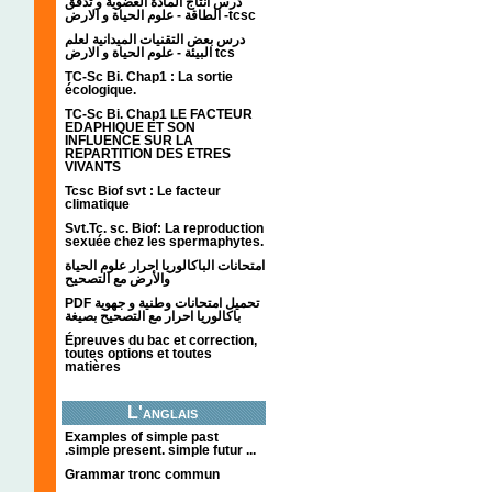
درس انتاج المادة العضوية و تدفق
الطاقة - علوم الحياة و الارض -tcsc
درس بعض التقنيات الميدانية لعلم
البيئة - علوم الحياة و الارض tcs
TC-Sc Bi. Chap1 : La sortie
écologique.
TC-Sc Bi. Chap1 LE FACTEUR
EDAPHIQUE ET SON
INFLUENCE SUR LA
REPARTITION DES ETRES
VIVANTS
Tcsc Biof svt : Le facteur
climatique
Svt.Tc. sc. Biof: La reproduction
sexuée chez les spermaphytes.
امتحانات الباكالوريا احرار علوم الحياة
والأرض مع التصحيح
PDF تحميل امتحانات وطنية و جهوية
باكالوريا احرار مع التصحيح بصيغة
Épreuves du bac et correction,
toutes options et toutes
matières
L'anglais
Examples of simple past
.simple present. simple futur ...
Grammar tronc commun