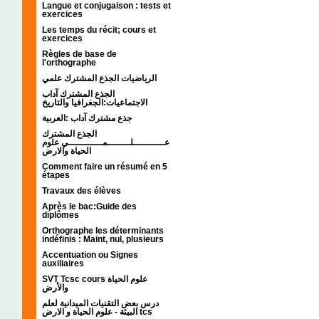
Langue et conjugaison : tests et
exercices
Les temps du récit; cours et
exercices
Règles de base de
l'orthographe
الرياضيات الجذع المشترك علمي
الجذع المشترك آداب
الاجتماعيات:الجغرافيا والتاريخ
جذع مشترك آداب :العربية
الجذع المشترك
عـــــــــــلــــــــمــــــــــــي علوم
الحياة والارض
Comment faire un résumé en 5
étapes
Travaux des élèves
Après le bac:Guide des
diplômes
Orthographe les déterminants
indéfinis : Maint, nul, plusieurs
Accentuation ou Signes
auxiliaires
SVT Tcsc cours علوم الحياة
والأرض
درس بعض التقنيات الميدانية لعلم
البيئة - علوم الحياة و الارض tcs