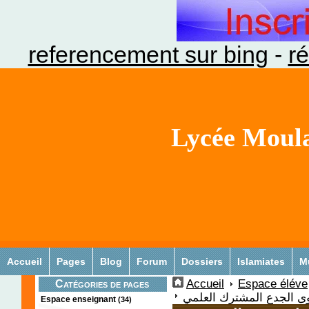
referencement sur bing
-
ré
Lycée Moula
Accueil
Pages
Blog
Forum
Dossiers
Islamiates
M
Accueil
Espace éléve
Catégories de pages
Espace enseignant
(34)