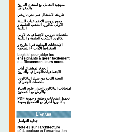
منهجية التعامل مع امتحان التاريخ
والجغرافيا
طريقة الاشتغال على نص تاريخي
جميع دروس الاجتماعيات للسنة
الاولى بكالوريا الشعب العلمية و
التقنية
ملخصات دروس الاجتماعيات الاولى
بكالوريا الشعب العلمية و التقنية
الإمتحانات الوطنية في التاريخ و
الجغرافيا الآداب + التصحيح
Logiciel pour aider les
enseignants à gérer facilement
et efficacement leurs notes.
الجذع المشترك آداب
الاجتماعيات:الجغرافيا والتاريخ
السنة الثانية من سلك الباكالوريا
ملخصات الجغرافيا
امتحانات الباكالوريا احرار علوم الحياة
والأرض مع التصحيح
PDF تحميل امتحانات وطنية و جهوية
باكالوريا احرار مع التصحيح بصيغة
L'arabe
جدلية التواصل
Note 43 sur l'architecture
pédagogique et l'organisation