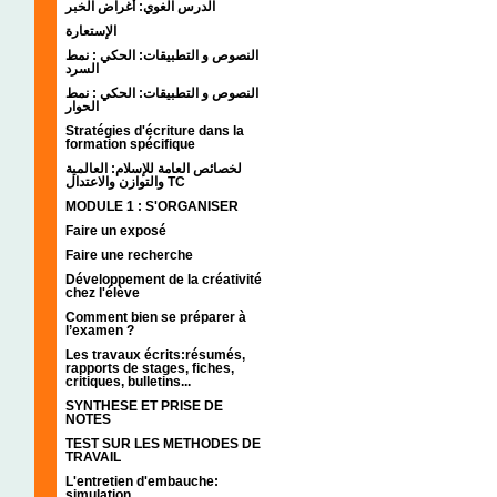
الدرس الغوي: أغراض الخبر
الإستعارة
النصوص و التطبيقات: الحكي : نمط
السرد
النصوص و التطبيقات: الحكي : نمط
الحوار
Stratégies d'écriture dans la
formation spécifique
لخصائص العامة للإسلام: العالمية
والتوازن والاعتدال TC
MODULE 1 : S'ORGANISER
Faire un exposé
Faire une recherche
Développement de la créativité
chez l'élève
Comment bien se préparer à
l’examen ?
Les travaux écrits:résumés,
rapports de stages, fiches,
critiques, bulletins...
SYNTHESE ET PRISE DE
NOTES
TEST SUR LES METHODES DE
TRAVAIL
L'entretien d'embauche:
simulation