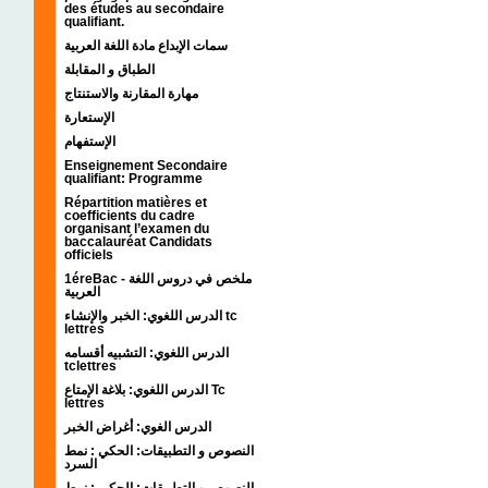
des études au secondaire
qualifiant.
سمات الإبداع مادة اللغة العربية
الطباق و المقابلة
مهارة المقارنة والاستنتاج
الإستعارة
الإستفهام
Enseignement Secondaire
qualifiant: Programme
Répartition matières et
coefficients du cadre
organisant l’examen du
baccalauréat Candidats
officiels
1éreBac - ملخص في دروس اللغة
العربية
الدرس اللغوي: الخبر والإنشاء tc
lettres
الدرس اللغوي: التشبيه أقسامه
tclettres
الدرس اللغوي: بلاغة الإمتاع Tc
lettres
الدرس الغوي: أغراض الخبر
النصوص و التطبيقات: الحكي : نمط
السرد
النصوص و التطبيقات: الحكي : نمط