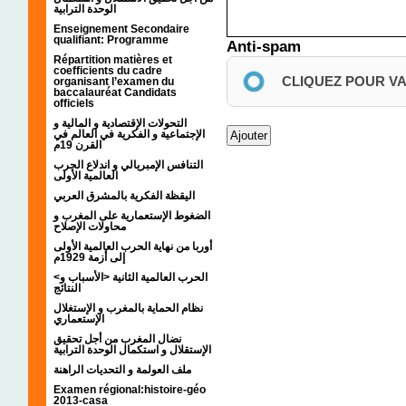
الوحدة الترابية
Enseignement Secondaire
qualifiant: Programme
Anti-spam
Répartition matières et
coefficients du cadre
CLIQUEZ POUR V
organisant l’examen du
baccalauréat Candidats
officiels
التحولات الإقتصادية و المالية و
الإجتماعية و الفكرية في العالم في
القرن 19م
التنافس الإمبريالي و اندلاع الحرب
العالمية الأولى
اليقظة الفكرية بالمشرق العربي
الضغوط الإستعمارية على المغرب و
محاولات الإصلاح
أوربا من نهاية الحرب العالمية الأولى
إلى أزمة 1929م
<الحرب العالمية الثانية <الأسباب و
النتائج
نظام الحماية بالمغرب و الإستغلال
الإستعماري
نضال المغرب من أجل تحقيق
الإستقلال و استكمال الوحدة الترابية
ملف العولمة و التحديات الراهنة
Examen régional:histoire-géo
2013-casa