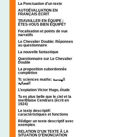
La Ponctuation d'un texte
AUTOÉVALUATION EN
FRANÇAIS ÉCRIT
TRAVAILLER EN ÉQUIPE :
ÊTES-VOUS BIEN ÉQUIPÉ?
Focalisation et points de vue
narratifs
Le Chevalier Double: Réponses
au questionnaire
La nouvelle fantastique
Questionnaire sur Le Chevalier
Double
La proposition subordonnée
complétive
Tc sciences maths: الهندسة
الفضائية
L’expiation Victor Hugo, étude
Tu es plus belle que le ciel et la
merBlaise Cendrars (écrit en
1924)
Le texte descriptif:
caractéristiques et fonctions
Rédiger un texte descriptif avec
exemples
RELATION D’UN TEXTE À LA
SITUATION D’ÉNONCIATION