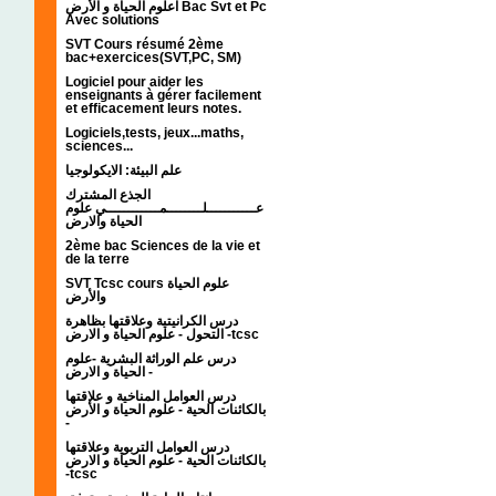
اعلوم الحياة و الأرض Bac Svt et Pc
Avec solutions
SVT Cours résumé 2ème
bac+exercices(SVT,PC, SM)
Logiciel pour aider les
enseignants à gérer facilement
et efficacement leurs notes.
Logiciels,tests, jeux...maths,
sciences...
علم البيئة: الايكولوجيا
الجذع المشترك
عـــــــــــلــــــــمــــــــــــي علوم
الحياة والارض
2ème bac Sciences de la vie et
de la terre
SVT Tcsc cours علوم الحياة
والأرض
درس الكرانيتية وعلاقتها بظاهرة
التحول - علوم الحياة و الارض -tcsc
درس علم الوراثة البشرية -علوم
الحياة و الارض -
درس العوامل المناخية و علاقتها
بالكائنات الحية - علوم الحياة و الأرض
-
درس العوامل التربوية وعلاقتها
بالكائنات الحية - علوم الحياة و الارض
-tcsc