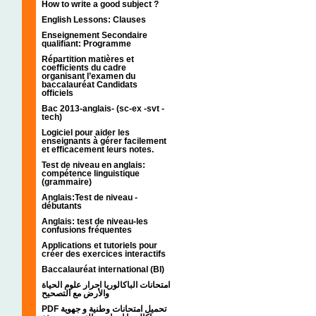
How to write a good subject ?
English Lessons: Clauses
Enseignement Secondaire
qualifiant: Programme
Répartition matières et
coefficients du cadre
organisant l’examen du
baccalauréat Candidats
officiels
Bac 2013-anglais- (sc-ex -svt -
tech)
Logiciel pour aider les
enseignants à gérer facilement
et efficacement leurs notes.
Test de niveau en anglais:
compétence linguistique
(grammaire)
Anglais:Test de niveau -
débutants
Anglais: test de niveau-les
confusions fréquentes
Applications et tutoriels pour
créer des exercices interactifs
Baccalauréat international (BI)
امتحانات الباكالوريا احرار علوم الحياة
والأرض مع التصحيح
PDF تحميل امتحانات وطنية و جهوية