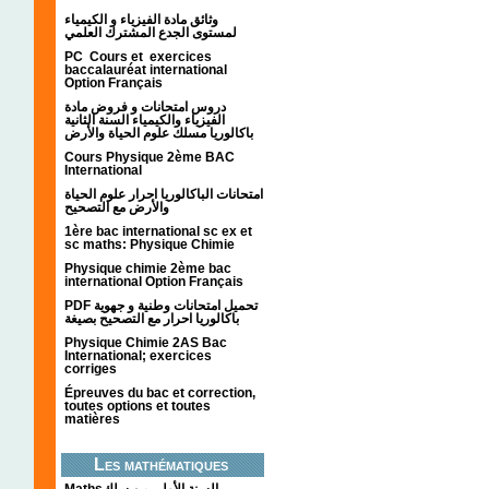
وثائق مادة الفيزياء و الكيمياء
لمستوى الجدع المشترك العلمي
PC Cours et exercices
baccalauréat international
Option Français
دروس امتحانات و فروض مادة
الفيزياء والكيمياء السنة الثانية
باكالوريا مسلك علوم الحياة والأرض
Cours Physique 2ème BAC
International
امتحانات الباكالوريا احرار علوم الحياة
والأرض مع التصحيح
1ère bac international sc ex et
sc maths: Physique Chimie
Physique chimie 2ème bac
international Option Français
PDF تحميل امتحانات وطنية و جهوية
باكالوريا احرار مع التصحيح بصيغة
Physique Chimie 2AS Bac
International; exercices
corriges
Épreuves du bac et correction,
toutes options et toutes
matières
Les mathématiques
Mathsالسنة الأولى من سلك