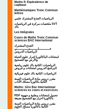
Maths fi: Equivalence de
capitaux
Mathématiques Tronc Commun
lettres
الرياضيات الجذع المشترك علمي
ملخصات مركزة في الرياضيات SVT
باك
Les Intégrales
Cours de Maths Tronc Commun
sciences BAC International
الجذع المشترك
عـــــــــــلــــــــمــــــــــــي
الرياضيات الدروس
امتحانات الباكالوريا احرار علوم الحياة
والأرض مع التصحيح
الرياضيات: الثانية باك علوم رياضية
البرنامج الدروس امتحانات و فروض
الرياضيات: الثانية باك علوم فيزيائية
مقرر دروس مادة الرياضيات السنة
الثانية بكالوريا مسلك الآداب
Maths: 1ère Bac International
sciences ex cours et exercices
PDF تحميل امتحانات وطنية و جهوية
باكالوريا احرار مع التصحيح بصيغة
مقرر دروس مادة الرياضيات السنة
الثانية باكالوريا مسلك العلوم