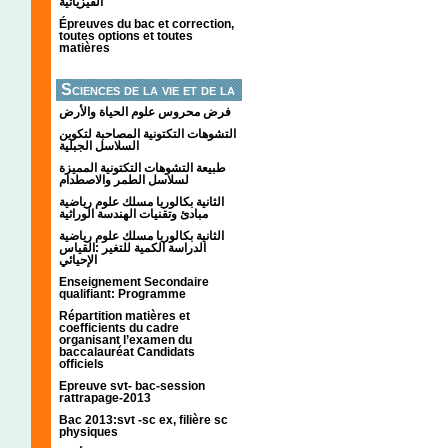
الفيزيائية
Épreuves du bac et correction,
toutes options et toutes
matières
Sciences de la vie et de la
terre
فرض محروس علوم الحياة والأرض
التشوهات التكتونیة المصاحبة لتكوین
السلاسل الجبلیة
طبيعة التشوهات التكتونية المميزة
لسلاسل الطمر والاصطدام
الثانية بكالوريا مسلك علوم رياضية
مبادئ وتقنيات الهندسة الوراثية
الثانية بكالوريا مسلك علوم رياضية
الدراسة الكمية للتغير :القياس
الإحيائي
Enseignement Secondaire
qualifiant: Programme
Répartition matières et
coefficients du cadre
organisant l’examen du
baccalauréat Candidats
officiels
Epreuve svt- bac-session
rattrapage-2013
Bac 2013:svt -sc ex, filière sc
physiques