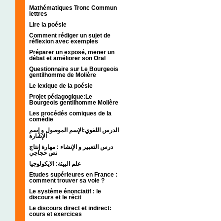
Mathématiques Tronc Commun
lettres
Lire la poésie
Comment rédiger un sujet de
réflexion avec exemples
Préparer un exposé, mener un
débat et améliorer son Oral
Questionnaire sur Le Bourgeois
gentilhomme de Molière
Le lexique de la poésie
Projet pédagogique:Le
Bourgeois gentilhomme Molière
Les procédés comiques de la
comédie
الدرس اللغوي:الإسم الموصول و إسم
الإشارة
درس التعبير و الإنشاء : مهارة إنتاج
نص حجاجي
علم البيئة: الايكولوجيا
Etudes supérieures en France :
comment trouver sa voie ?
Le système énonciatif : le
discours et le récit
Le discours direct et indirect:
cours et exercices