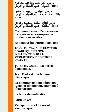
درس الكرانيتية وعلاقتها بظاهرة
التحول - علوم الحياة و الارض -tcsc
درس العوامل التربوية وعلاقتها
بالكائنات الحية - علوم الحياة و الارض
-tcsc
درس انتاج المادة العضوية و تدفق
الطاقة - علوم الحياة و الارض -tcsc
Comment réussir l'épreuve de
français avec exemples de
productions écrites
Baccalauréat international (BI)
TC-Sc Bi. Chap1 LE FACTEUR
EDAPHIQUE ET SON
INFLUENCE SUR LA
REPARTITION DES ETRES
VIVANTS
TC-Sc Bi. Chap1 : La sortie
écologique.
Tcsc Biof svt : Le facteur
climatique
La communication: définition,
types et fonctions(Document à
télécharger)
La lettre de motivation
Faire un CV
Rédiger un mail (courriel
éléctronique)