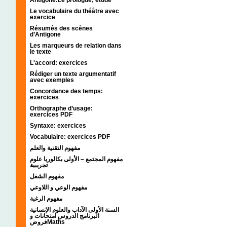
Le vocabulaire du théâtre avec
exercice
Résumés des scènes
d’Antigone
Les marqueurs de relation dans
le texte
L'accord: exercices
Rédiger un texte argumentatif
avec exemples
Concordance des temps:
exercices
Orthographe d’usage:
exercices PDF
Syntaxe: exercices
Vocabulaire: exercices PDF
مفهوم التقنية والعلم
مفهوم المجتمع – الأولى بكالوريا علوم
تجريبية
مفهوم الشغل
مفهوم الوعي و اللاوعي
مفهوم الرغبة
السنة الأولى الآداب والعلوم الإنسانية
البرنامج الدروس امتحانات و
فروضMaths