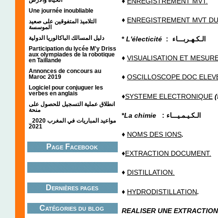
♦
ENREGISTREMENT MVT.
Une journée inoubliable
♦
ENREGISTREMENT MVT DU 
التلاميذ المتفوقين على صعيد
الموسسة
دليل المسالك الباكالوريا الدولية
*
L'électicité
:
الـكـهـربـــاء
Participation du lycée M'y Driss
aux olympiades de la robotique
♦
VISUALISATION ET MESUR
en Taillande
Annonces de concours au
♦
OSCILLOSCOPE DOC ELE
Maroc 2019
Logiciel pour conjuguer les
verbes en anglais
♦
SYSTEME ELECTRONIQUE
(
انطلاق عملية التسجيل للحصول على
منحة
*
La chimie
:
الـكـيـمـيـــاء
مواعيد المباريات في المغرب 2020_
2021
♦
NOMS DES IONS
.
Page Facebook
♦
EXTRACTION DOCUMENT.
♦
DISTILLATION.
Dernières pages
♦
HYDRODISTILLATION
.
Catégories du blog
REALISER UNE EXTRACTION 