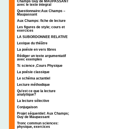
Champs Guy de MAUPASSANT
avec le texte integral
Questionnaire:Aux Champs –
Maupassant
Aux Champs: fiche de lecture
Les figures de style; cours et
exercices
LA SUBORDONNEE RELATIVE
Lexique du théâtre
La poésie en vers libres
Rédiger un texte argumentatif
avec exemples
Tc science ,Cours Physique
La poésie classique
Le schéma actantiel
Lecture méthodique
Qu'est ce que la lecture
analytique?
La lecture sélective
Conjugaison
Projet séquentiel: Aux Champs;
Guy de Maupassant
Tronc commun sciences:
physique, exercices