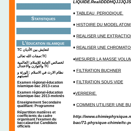
LIQUIDE.RealiDDDHQJJJQJ
♦
TABLEAU PERIODIQUE.
Statistiques
♦
HISTOIRE DU MODEL ATOM
♦
REALISER UNE EXTRACTION
L'éducation islamique
♦
REALISER UNE CHROMATO
TC لتعايش بين الأديان
صفات الله تعالى:TC
♦
ME
SURER
L
A
MA
SSE
VOLU
لخصائص العامة للإسلام: العالمية
والتوازن والاعتدال TC
♦
FILTRATION BUCHNER
نظام الارث في الاسلام : الورثة و
أنصبتهم
♦
FILTRATION SOUS VIDE
Examen régional-éducation
islamique-bac 2013-casa
Examen régional-éducation
♦
VERRERIE.
islamique-bac 2013-meknès
Enseignement Secondaire
♦
COMMEN
UTILISER UNE B
qualifiant: Programme
Répartition matières et
coefficients du cadre
http://www.chimiephysique
organisant l’examen du
bac/71-physique-chimie/tc-p
baccalauréat Candidats
officiels