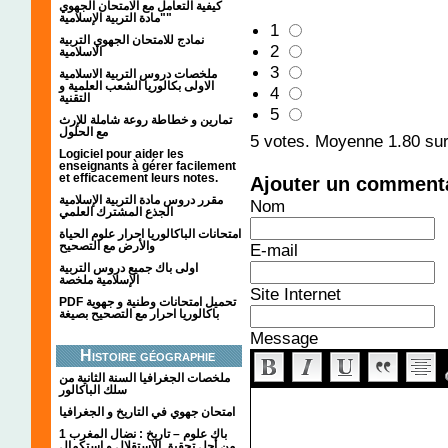
كيفية التعامل مع الامتحان الجهوي
"مادة التربية الإسلامية"
1
نمادج للامتحان الجهوي التربية
2
الاسلامية
3
ملخصات دروس التربية الاسلامية
الاولى بكالوريا الشعب العلمية و
4
التقنية
5
تمارين و خطاطة روعة شاملة للإرث
مع الحلول
5
votes. Moyenne
1.80
sur
Logiciel pour aider les
enseignants à gérer facilement
et efficacement leurs notes.
Ajouter un comment
مقرر دروس مادة التربية الإسلامية
Nom
الجذع المشترك العلمي
امتحانات الباكالوريا احرار علوم الحياة
والأرض مع التصحيح
E-mail
اولى باك جميع دروس التربية
الإسلامية ملخصة
Site Internet
PDF تحميل امتحانات وطنية و جهوية
باكالوريا احرار مع التصحيح بصيغة
Message
Histoire géographie
ملخصات الجغرافيا السنة الثانية من
سلك الباكالور
امتحان جهوي في التاريخ و الجغرافيا
1 باك علوم – تاريخ : نضال المغرب
من أجل تحقيق الاستقلال و استكمال