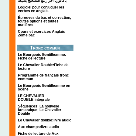
باكالوريا احرار مع التصحيح بصيغة
Logiciel pour conjuguer les
verbes en anglais
Épreuves du bac et correction,
toutes options et toutes
matières
Cours et exercices Anglais
2ème bac
Tronc commun
Le Bourgeois Gentilhomme:
Fiche de lecture
Le Chevalier Double:Fiche de
lecture
Programme de français tronc
commun
Le Bourgeois Gentilhomme en
scène
LE CHEVALIER
DOUBLE:integrale
Séquences: La nouvelle
fantastique; Le Chevalier
Double
Le Chevalier double:livre audio
Aux champs:livre audio
Fiche de lecture de Aux