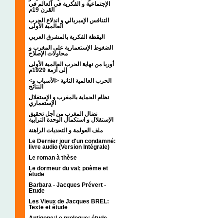
الإجتماعية و الفكرية في العالم في
القرن 19م
التنافس الإمبريالي و اندلاع الحرب
العالمية الأولى
اليقظة الفكرية بالمشرق العربي
الضغوط الإستعمارية على المغرب و
محاولات الإصلاح
أوربا من نهاية الحرب العالمية الأولى
إلى أزمة 1929م
<الحرب العالمية الثانية <الأسباب و
النتائج
نظام الحماية بالمغرب و الإستغلال
الإستعماري
نضال المغرب من أجل تحقيق
الإستقلال و استكمال الوحدة الترابية
ملف العولمة و التحديات الراهنة
Le Dernier jour d'un condamné:
livre audio (Version Intégrale)
Le roman à thèse
Le dormeur du val; poème et
étude
Barbara - Jacques Prévert -
Etude
Les Vieux de Jacques BREL:
Texte et étude
Antigone:Le prologue; étude