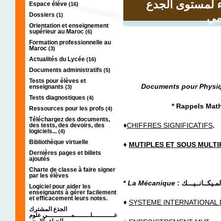
ياء لمستوى الجدع
Espace éléve
(16)
Dossiers
(1)
Orientation et enseignement
supérieur au Maroc
(6)
Formation professionnelle au
Maroc
(3)
Actualités du Lycée
(16)
Documents administratifs
(5)
Tests pour élèves et
Documents pour Physiq
enseignants
(3)
Tests diagnostiques
(4)
Ressources pour les profs
(4)
Téléchargez des documents,
♦
CHIFFRES SIGNIFICATIFS
.
des tests, des devoirs, des
logiciels...
(4)
Bibliothèque virtuelle
♦
MUTIPLES ET SOUS MULTIP
Dernières pages et billets
ajoutés
Charte de classe à faire signer
par les élèves
*
La Mécanique
:
Logiciel pour aider les
enseignants à gérer facilement
et efficacement leurs notes.
♦
SYSTEME INTERNATIONAL D
الجذع المشترك
عـــــــــــلــــــــمــــــــــــي علوم
الحياة والارض