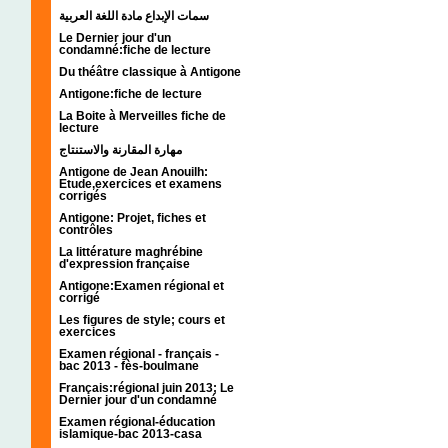
سمات الإبداع مادة اللغة العربية
Le Dernier jour d'un
condamné:fiche de lecture
Du théâtre classique à Antigone
Antigone:fiche de lecture
La Boite à Merveilles fiche de
lecture
مهارة المقارنة والاستنتاج
Antigone de Jean Anouilh:
Etude,exercices et examens
corrigés
Antigone: Projet, fiches et
contrôles
La littérature maghrébine
d'expression française
Antigone:Examen régional et
corrigé
Les figures de style; cours et
exercices
Examen régional - français -
bac 2013 - fès-boulmane
Français:régional juin 2013; Le
Dernier jour d'un condamné
Examen régional-éducation
islamique-bac 2013-casa