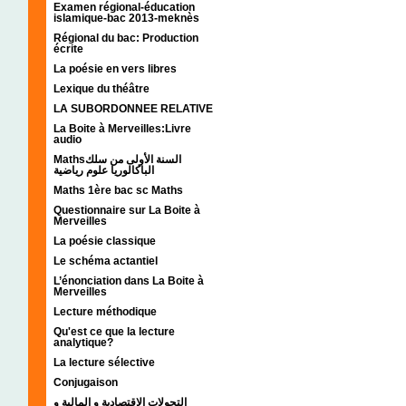
Examen régional-éducation
islamique-bac 2013-meknès
Régional du bac: Production
écrite
La poésie en vers libres
Lexique du théâtre
LA SUBORDONNEE RELATIVE
La Boite à Merveilles:Livre
audio
Mathsالسنة الأولى من سلك
الباكالوريا علوم رياضية
Maths 1ère bac sc Maths
Questionnaire sur La Boite à
Merveilles
La poésie classique
Le schéma actantiel
L’énonciation dans La Boite à
Merveilles
Lecture méthodique
Qu'est ce que la lecture
analytique?
La lecture sélective
Conjugaison
التحولات الإقتصادية و المالية و