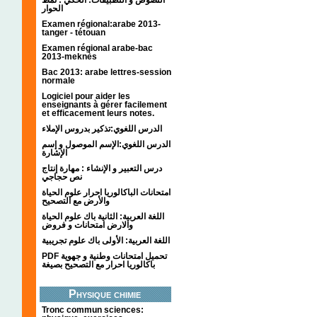
الحوار
Examen régional:arabe 2013-
tanger - tétouan
Examen régional arabe-bac
2013-meknès
Bac 2013: arabe lettres-session
normale
Logiciel pour aider les
enseignants à gérer facilement
et efficacement leurs notes.
الدرس اللغوي:تذكير بدروس الإملاء
الدرس اللغوي:الإسم الموصول و إسم
الإشارة
درس التعبير و الإنشاء : مهارة إنتاج
نص حجاجي
امتحانات الباكالوريا احرار علوم الحياة
والأرض مع التصحيح
اللغة العربية: الثانية باك علوم الحياة
والارض امتحانات و فروض
اللغة العربية: الأولى باك علوم تجريبية
PDF تحميل امتحانات وطنية و جهوية
باكالوريا احرار مع التصحيح بصيغة
Physique chimie
Tronc commun sciences: