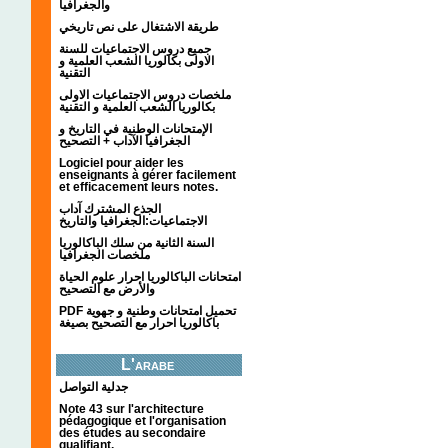
والجغرافيا
طريقة الاشتغال على نص تاريخي
جميع دروس الاجتماعيات للسنة
الاولى بكالوريا الشعب العلمية و
التقنية
ملخصات دروس الاجتماعيات الاولى
بكالوريا الشعب العلمية و التقنية
الإمتحانات الوطنية في التاريخ و
الجغرافيا الآداب + التصحيح
Logiciel pour aider les
enseignants à gérer facilement
et efficacement leurs notes.
الجذع المشترك آداب
الاجتماعيات:الجغرافيا والتاريخ
السنة الثانية من سلك الباكالوريا
ملخصات الجغرافيا
امتحانات الباكالوريا احرار علوم الحياة
والأرض مع التصحيح
PDF تحميل امتحانات وطنية و جهوية
باكالوريا احرار مع التصحيح بصيغة
L'arabe
جدلية التواصل
Note 43 sur l'architecture
pédagogique et l'organisation
des études au secondaire
qualifiant.