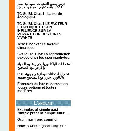
درس بعض التقنيات الميدانية لعلم
البيئة - علوم الحياة و الارض tcs
TC-Sc Bi. Chap1 : La sortie
écologique.
TC-Sc Bi. Chap1 LE FACTEUR
EDAPHIQUE ET SON
INFLUENCE SUR LA
REPARTITION DES ETRES
VIVANTS
Tcsc Biof svt : Le facteur
climatique
Svt.Tc. sc. Biof: La reproduction
sexuée chez les spermaphytes.
امتحانات الباكالوريا احرار علوم الحياة
والأرض مع التصحيح
PDF تحميل امتحانات وطنية و جهوية
باكالوريا احرار مع التصحيح بصيغة
Épreuves du bac et correction,
toutes options et toutes
matières
L'anglais
Examples of simple past
.simple present. simple futur ...
Grammar tronc commun
How to write a good subject ?