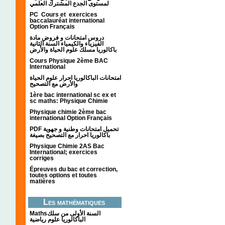
لمستوى الجدع المشترك العلمي
PC Cours et exercices
baccalauréat international
Option Français
دروس امتحانات و فروض مادة
الفيزياء والكيمياء السنة الثانية
باكالوريا مسلك علوم الحياة والأرض
Cours Physique 2ème BAC
International
امتحانات الباكالوريا احرار علوم الحياة
والأرض مع التصحيح
1ère bac international sc ex et
sc maths: Physique Chimie
Physique chimie 2ème bac
international Option Français
PDF تحميل امتحانات وطنية و جهوية
باكالوريا احرار مع التصحيح بصيغة
Physique Chimie 2AS Bac
International; exercices
corriges
Épreuves du bac et correction,
toutes options et toutes
matières
Les mathématiques
Mathsالسنة الأولى من سلك
الباكالوريا علوم رياضية