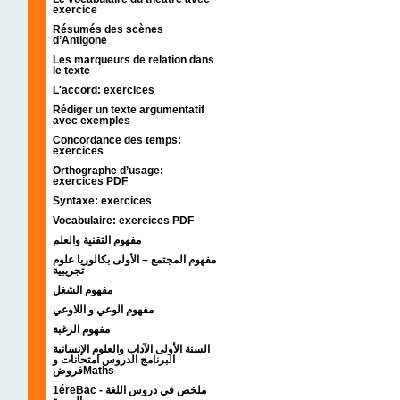
exercice
Résumés des scènes
d’Antigone
Les marqueurs de relation dans
le texte
L'accord: exercices
Rédiger un texte argumentatif
avec exemples
Concordance des temps:
exercices
Orthographe d’usage:
exercices PDF
Syntaxe: exercices
Vocabulaire: exercices PDF
مفهوم التقنية والعلم
مفهوم المجتمع – الأولى بكالوريا علوم
تجريبية
مفهوم الشغل
مفهوم الوعي و اللاوعي
مفهوم الرغبة
السنة الأولى الآداب والعلوم الإنسانية
البرنامج الدروس امتحانات و
فروضMaths
1éreBac - ملخص في دروس اللغة