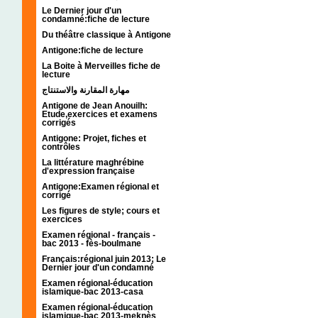
Le Dernier jour d'un
condamné:fiche de lecture
Du théâtre classique à Antigone
Antigone:fiche de lecture
La Boite à Merveilles fiche de
lecture
مهارة المقارنة والاستنتاج
Antigone de Jean Anouilh:
Etude,exercices et examens
corrigés
Antigone: Projet, fiches et
contrôles
La littérature maghrébine
d'expression française
Antigone:Examen régional et
corrigé
Les figures de style; cours et
exercices
Examen régional - français -
bac 2013 - fès-boulmane
Français:régional juin 2013; Le
Dernier jour d'un condamné
Examen régional-éducation
islamique-bac 2013-casa
Examen régional-éducation
islamique-bac 2013-meknès