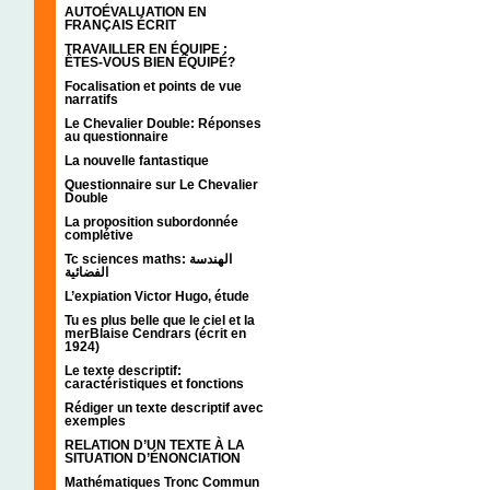
AUTOÉVALUATION EN
FRANÇAIS ÉCRIT
TRAVAILLER EN ÉQUIPE :
ÊTES-VOUS BIEN ÉQUIPÉ?
Focalisation et points de vue
narratifs
Le Chevalier Double: Réponses
au questionnaire
La nouvelle fantastique
Questionnaire sur Le Chevalier
Double
La proposition subordonnée
complétive
Tc sciences maths: الهندسة
الفضائية
L’expiation Victor Hugo, étude
Tu es plus belle que le ciel et la
merBlaise Cendrars (écrit en
1924)
Le texte descriptif:
caractéristiques et fonctions
Rédiger un texte descriptif avec
exemples
RELATION D’UN TEXTE À LA
SITUATION D’ÉNONCIATION
Mathématiques Tronc Commun