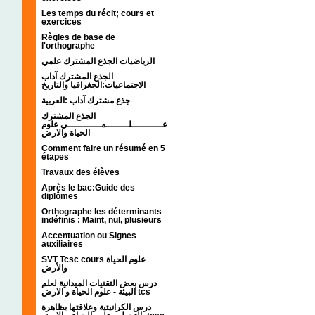
Les temps du récit; cours et
exercices
Règles de base de
l'orthographe
الرياضيات الجذع المشترك علمي
الجذع المشترك آداب
الاجتماعيات:الجغرافيا والتاريخ
جذع مشترك آداب :العربية
الجذع المشترك
عـــــــــــلــــــــمــــــــــــي علوم
الحياة والارض
Comment faire un résumé en 5
étapes
Travaux des élèves
Après le bac:Guide des
diplômes
Orthographe les déterminants
indéfinis : Maint, nul, plusieurs
Accentuation ou Signes
auxiliaires
SVT Tcsc cours علوم الحياة
والأرض
درس بعض التقنيات الميدانية لعلم
البيئة - علوم الحياة و الارض tcs
درس الكرانيتية وعلاقتها بظاهرة