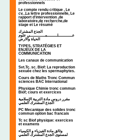
professionnels
Le compte rendu critique , Le
cv, ,La lettre professionnelle, Le
rapport d'intervention ,de
laboratoire,de recherche,de
stage et Le résumé
الجذع المشترك
عـــــــــــلــــــــمــــــــــــي علوم
الحياة والارض
TYPES, STRATÉGIES ET
ENJEUX DE LA
COMMUNICATION
Les canaux de communication
Svt.Tc. sc. Biof: La reproduction
sexuée chez les spermaphytes.
Cours de Maths Tronc Commun
sciences BAC International
Physique Chimie tronc commun
Biof; cours et exercices
مقرر دروس مادة التربية الإسلامية
الجذع المشترك العلمي
PC Mecanique des solides tronc
commun option bac francais
Tc sc Biof physique: exercices
et examens
وثائق مادة الفيزياء و الكيمياء
لمستوى الجدع المشترك العلمي