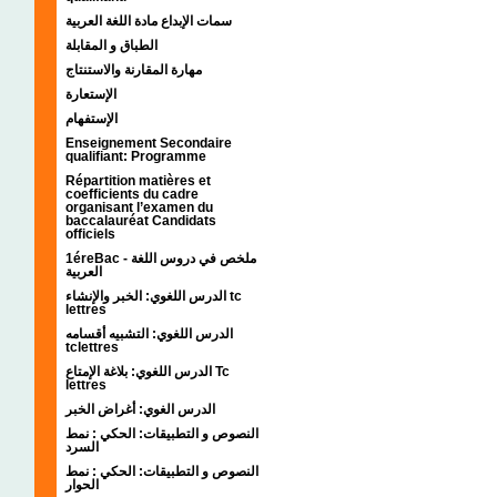
سمات الإبداع مادة اللغة العربية
الطباق و المقابلة
مهارة المقارنة والاستنتاج
الإستعارة
الإستفهام
Enseignement Secondaire
qualifiant: Programme
Répartition matières et
coefficients du cadre
organisant l’examen du
baccalauréat Candidats
officiels
1éreBac - ملخص في دروس اللغة
العربية
الدرس اللغوي: الخبر والإنشاء tc
lettres
الدرس اللغوي: التشبيه أقسامه
tclettres
الدرس اللغوي: بلاغة الإمتاع Tc
lettres
الدرس الغوي: أغراض الخبر
النصوص و التطبيقات: الحكي : نمط
السرد
النصوص و التطبيقات: الحكي : نمط
الحوار