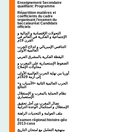
Enseignement Secondaire
qualifiant: Programme
Répartition matières et
coefficients du cadre
organisant l’examen du
baccalauréat Candidats
officiels
التحولات الإقتصادية و المالية و
الإجتماعية و الفكرية في العالم في
القرن 19م
التنافس الإمبريالي و اندلاع الحرب
العالمية الأولى
اليقظة الفكرية بالمشرق العربي
الضغوط الإستعمارية على المغرب و
محاولات الإصلاح
أوربا من نهاية الحرب العالمية الأولى
إلى أزمة 1929م
<الحرب العالمية الثانية <الأسباب و
النتائج
نظام الحماية بالمغرب و الإستغلال
الإستعماري
نضال المغرب من أجل تحقيق
الإستقلال و استكمال الوحدة الترابية
ملف العولمة و التحديات الراهنة
Examen régional:histoire-géo
2013-casa
منهجية التعامل مع امتحان التاريخ