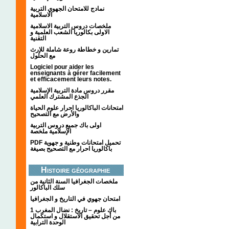
نمادج للامتحان الجهوي التربية
الاسلامية
ملخصات دروس التربية الاسلامية
الاولى بكالوريا الشعب العلمية و
التقنية
تمارين و خطاطة روعة شاملة للإرث
مع الحلول
Logiciel pour aider les
enseignants à gérer facilement
et efficacement leurs notes.
مقرر دروس مادة التربية الإسلامية
الجذع المشترك العلمي
امتحانات الباكالوريا احرار علوم الحياة
والأرض مع التصحيح
اولى باك جميع دروس التربية
الإسلامية ملخصة
PDF تحميل امتحانات وطنية و جهوية
باكالوريا احرار مع التصحيح بصيغة
Histoire géographie
ملخصات الجغرافيا السنة الثانية من
سلك الباكالور
امتحان جهوي في التاريخ و الجغرافيا
1 باك علوم – تاريخ : نضال المغرب
من أجل تحقيق الاستقلال و استكمال
الوحدة الترابية