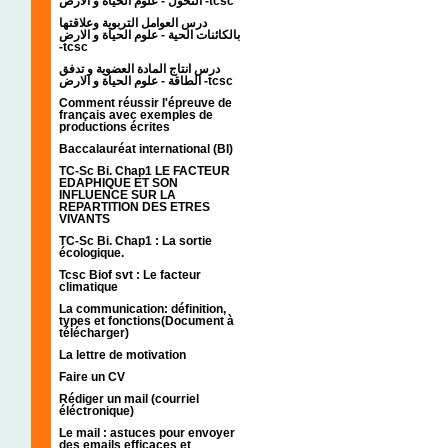
التحول - علوم الحياة و الارض -tcsc
درس العوامل التربوية وعلاقتها
بالكائنات الحية - علوم الحياة و الارض
-tcsc
درس انتاج المادة العضوية و تدفق
الطاقة - علوم الحياة و الارض -tcsc
Comment réussir l'épreuve de
français avec exemples de
productions écrites
Baccalauréat international (BI)
TC-Sc Bi. Chap1 LE FACTEUR
EDAPHIQUE ET SON
INFLUENCE SUR LA
REPARTITION DES ETRES
VIVANTS
TC-Sc Bi. Chap1 : La sortie
écologique.
Tcsc Biof svt : Le facteur
climatique
La communication: définition,
types et fonctions(Document à
télécharger)
La lettre de motivation
Faire un CV
Rédiger un mail (courriel
éléctronique)
Le mail : astuces pour envoyer
des emails efficaces et