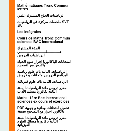
Mathématiques Tronc Commun
lettres
الرياضيات الجذع المشترك علمي
ملخصات مركزة في الرياضيات SVT
باك
Les Intégrales
Cours de Maths Tronc Commun
sciences BAC International
الجذع المشترك
عـــــــــــلــــــــمــــــــــــي
الرياضيات الدروس
امتحانات الباكالوريا احرار علوم الحياة
والأرض مع التصحيح
الرياضيات: الثانية باك علوم رياضية
البرنامج الدروس امتحانات و فروض
الرياضيات: الثانية باك علوم فيزيائية
مقرر دروس مادة الرياضيات السنة
الثانية بكالوريا مسلك الآداب
Maths: 1ère Bac International
sciences ex cours et exercices
PDF تحميل امتحانات وطنية و جهوية
باكالوريا احرار مع التصحيح بصيغة
مقرر دروس مادة الرياضيات السنة
الثانية باكالوريا مسلك العلوم
الفيزيائية