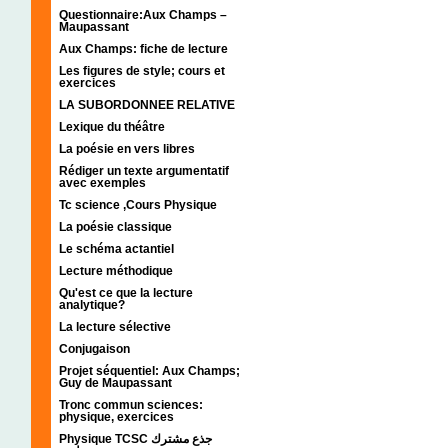
Questionnaire:Aux Champs –
Maupassant
Aux Champs: fiche de lecture
Les figures de style; cours et
exercices
LA SUBORDONNEE RELATIVE
Lexique du théâtre
La poésie en vers libres
Rédiger un texte argumentatif
avec exemples
Tc science ,Cours Physique
La poésie classique
Le schéma actantiel
Lecture méthodique
Qu'est ce que la lecture
analytique?
La lecture sélective
Conjugaison
Projet séquentiel: Aux Champs;
Guy de Maupassant
Tronc commun sciences:
physique, exercices
Physique TCSC جذع مشترك