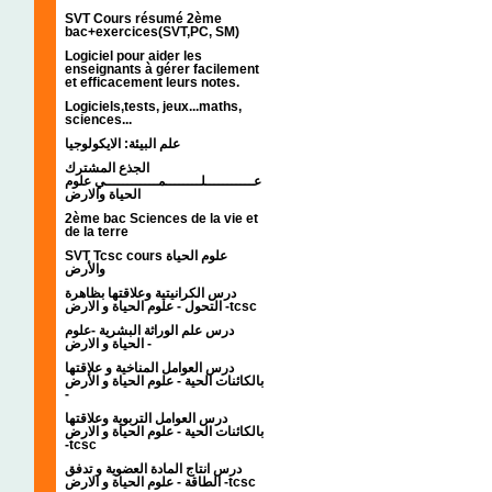
SVT Cours résumé 2ème
bac+exercices(SVT,PC, SM)
Logiciel pour aider les
enseignants à gérer facilement
et efficacement leurs notes.
Logiciels,tests, jeux...maths,
sciences...
علم البيئة: الايكولوجيا
الجذع المشترك
عـــــــــــلــــــــمــــــــــــي علوم
الحياة والارض
2ème bac Sciences de la vie et
de la terre
SVT Tcsc cours علوم الحياة
والأرض
درس الكرانيتية وعلاقتها بظاهرة
التحول - علوم الحياة و الارض -tcsc
درس علم الوراثة البشرية -علوم
الحياة و الارض -
درس العوامل المناخية و علاقتها
بالكائنات الحية - علوم الحياة و الأرض
-
درس العوامل التربوية وعلاقتها
بالكائنات الحية - علوم الحياة و الارض
-tcsc
درس انتاج المادة العضوية و تدفق
الطاقة - علوم الحياة و الارض -tcsc