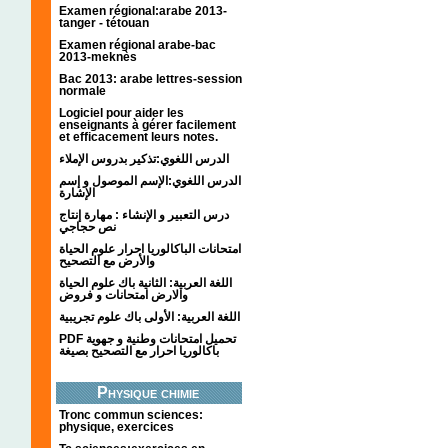
Examen régional:arabe 2013-
tanger - tétouan
Examen régional arabe-bac
2013-meknès
Bac 2013: arabe lettres-session
normale
Logiciel pour aider les
enseignants à gérer facilement
et efficacement leurs notes.
الدرس اللغوي:تذكير بدروس الإملاء
الدرس اللغوي:الإسم الموصول و إسم
الإشارة
درس التعبير و الإنشاء : مهارة إنتاج
نص حجاجي
امتحانات الباكالوريا احرار علوم الحياة
والأرض مع التصحيح
اللغة العربية: الثانية باك علوم الحياة
والارض امتحانات و فروض
اللغة العربية: الأولى باك علوم تجريبية
PDF تحميل امتحانات وطنية و جهوية
باكالوريا احرار مع التصحيح بصيغة
Physique chimie
Tronc commun sciences:
physique, exercices