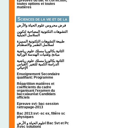
Épreuves du bac et correction,
toutes options et toutes
matières
Sciences de la vie et de la
terre
فرض محروس علوم الحياة والأرض
التشوهات التكتونیة المصاحبة لتكوین
السلاسل الجبلیة
طبيعة التشوهات التكتونية المميزة
لسلاسل الطمر والاصطدام
الثانية بكالوريا مسلك علوم رياضية
مبادئ وتقنيات الهندسة الوراثية
الثانية بكالوريا مسلك علوم رياضية
الدراسة الكمية للتغير :القياس
الإحيائي
Enseignement Secondaire
qualifiant: Programme
Répartition matières et
coefficients du cadre
organisant l’examen du
baccalauréat Candidats
officiels
Epreuve svt- bac-session
rattrapage-2013
Bac 2013:svt -sc ex, filière sc
physiques
اعلوم الحياة و الأرض Bac Svt et Pc
Avec solutions