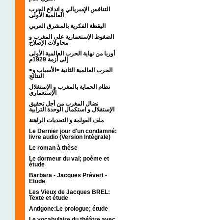
التنافس الإمبريالي و اندلاع الحرب
العالمية الأولى
اليقظة الفكرية بالمشرق العربي
الضغوط الإستعمارية على المغرب و
محاولات الإصلاح
أوربا من نهاية الحرب العالمية الأولى
إلى أزمة 1929م
<الحرب العالمية الثانية <الأسباب و
النتائج
نظام الحماية بالمغرب و الإستغلال
الإستعماري
نضال المغرب من أجل تحقيق
الإستقلال و استكمال الوحدة الترابية
ملف العولمة و التحديات الراهنة
Le Dernier jour d'un condamné:
livre audio (Version Intégrale)
Le roman à thèse
Le dormeur du val; poème et
étude
Barbara - Jacques Prévert -
Etude
Les Vieux de Jacques BREL:
Texte et étude
Antigone:Le prologue; étude
Le vocabulaire du théâtre avec