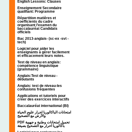
English Lessons: Clauses
Enseignement Secondaire
qualifiant: Programme
Répartition matières et
coefficients du cadre
organisant l’examen du
baccalauréat Candidats
officiels
Bac 2013-anglais- (sc-ex -svt -
tech)
Logiciel pour aider les
enseignants à gérer facilement
et efficacement leurs notes.
Test de niveau en anglais:
compétence linguistique
(grammaire)
Anglais:Test de niveau -
débutants
Anglais: test de niveau-les
confusions fréquentes
Applications et tutoriels pour
créer des exercices interactifs
Baccalauréat international (BI)
امتحانات الباكالوريا احرار علوم الحياة
والأرض مع التصحيح
PDF تحميل امتحانات وطنية و جهوية
باكالوريا احرار مع التصحيح بصيغة