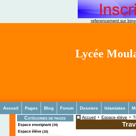
referencement sur bing
Lycée Moula
Accueil
Pages
Blog
Forum
Dossiers
Islamiates
M
Accueil
Espace éléve
T
Catégories de pages
Trav
Espace enseignant
(34)
Espace éléve
(16)