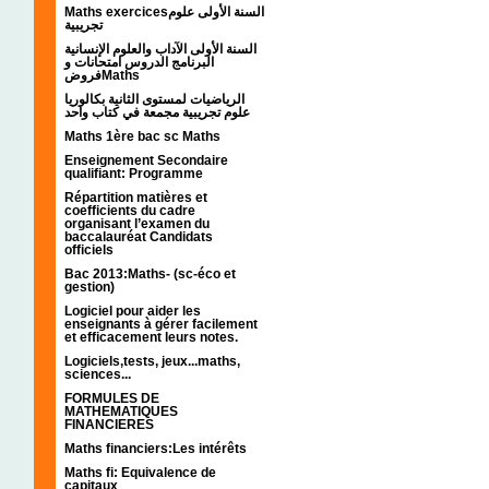
Maths exercicesالسنة الأولى علوم
تجريبية
السنة الأولى الآداب والعلوم الإنسانية
البرنامج الدروس امتحانات و
فروضMaths
الرياضيات لمستوى الثانية بكالوريا
علوم تجريبية مجمعة في كتاب واحد
Maths 1ère bac sc Maths
Enseignement Secondaire
qualifiant: Programme
Répartition matières et
coefficients du cadre
organisant l’examen du
baccalauréat Candidats
officiels
Bac 2013:Maths- (sc-éco et
gestion)
Logiciel pour aider les
enseignants à gérer facilement
et efficacement leurs notes.
Logiciels,tests, jeux...maths,
sciences...
FORMULES DE
MATHEMATIQUES
FINANCIERES
Maths financiers:Les intérêts
Maths fi: Equivalence de
capitaux