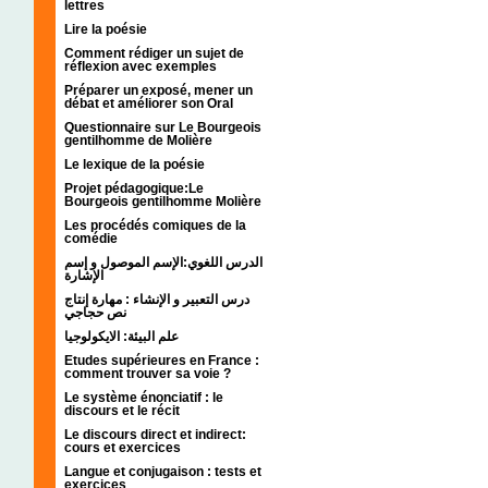
lettres
Lire la poésie
Comment rédiger un sujet de
réflexion avec exemples
Préparer un exposé, mener un
débat et améliorer son Oral
Questionnaire sur Le Bourgeois
gentilhomme de Molière
Le lexique de la poésie
Projet pédagogique:Le
Bourgeois gentilhomme Molière
Les procédés comiques de la
comédie
الدرس اللغوي:الإسم الموصول و إسم
الإشارة
درس التعبير و الإنشاء : مهارة إنتاج
نص حجاجي
علم البيئة: الايكولوجيا
Etudes supérieures en France :
comment trouver sa voie ?
Le système énonciatif : le
discours et le récit
Le discours direct et indirect:
cours et exercices
Langue et conjugaison : tests et
exercices