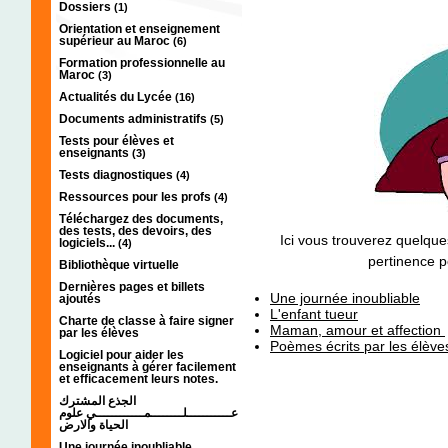
Dossiers
(1)
Orientation et enseignement
supérieur au Maroc
(6)
Formation professionnelle au
Maroc
(3)
Actualités du Lycée
(16)
Documents administratifs
(5)
Tests pour élèves et
enseignants
(3)
Tests diagnostiques
(4)
Ressources pour les profs
(4)
Téléchargez des documents,
des tests, des devoirs, des
Ici vous trouverez quelque
logiciels...
(4)
pertinence p
Bibliothèque virtuelle
Dernières pages et billets
Une journée inoubliable
ajoutés
L'enfant tueur
Charte de classe à faire signer
Maman, amour et affection
par les élèves
Poèmes écrits par les élèves
Logiciel pour aider les
enseignants à gérer facilement
et efficacement leurs notes.
الجذع المشترك
عـــــــــــلــــــــمــــــــــــي علوم
الحياة والارض
Une journée inoubliable