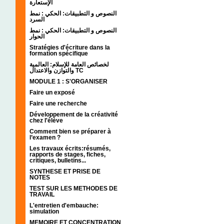
الإستعارة
النصوص و التطبيقات: الحكي : نمط
السرد
النصوص و التطبيقات: الحكي : نمط
الحوار
Stratégies d'écriture dans la
formation spécifique
لخصائص العامة للإسلام: العالمية
والتوازن والاعتدال TC
MODULE 1 : S'ORGANISER
Faire un exposé
Faire une recherche
Développement de la créativité
chez l'élève
Comment bien se préparer à
l’examen ?
Les travaux écrits:résumés,
rapports de stages, fiches,
critiques, bulletins...
SYNTHESE ET PRISE DE
NOTES
TEST SUR LES METHODES DE
TRAVAIL
L'entretien d'embauche:
simulation
MEMOIRE ET CONCENTRATION