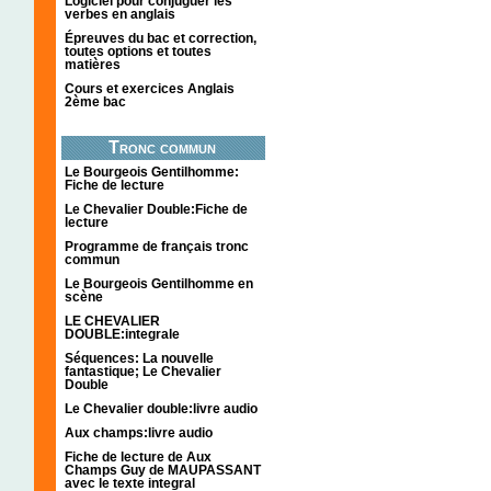
Logiciel pour conjuguer les
verbes en anglais
Épreuves du bac et correction,
toutes options et toutes
matières
Cours et exercices Anglais
2ème bac
Tronc commun
Le Bourgeois Gentilhomme:
Fiche de lecture
Le Chevalier Double:Fiche de
lecture
Programme de français tronc
commun
Le Bourgeois Gentilhomme en
scène
LE CHEVALIER
DOUBLE:integrale
Séquences: La nouvelle
fantastique; Le Chevalier
Double
Le Chevalier double:livre audio
Aux champs:livre audio
Fiche de lecture de Aux
Champs Guy de MAUPASSANT
avec le texte integral