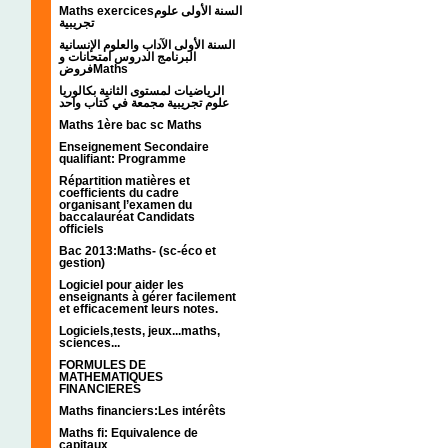
Maths exercicesالسنة الأولى علوم
تجريبية
السنة الأولى الآداب والعلوم الإنسانية
البرنامج الدروس امتحانات و
فروضMaths
الرياضيات لمستوى الثانية بكالوريا
علوم تجريبية مجمعة في كتاب واحد
Maths 1ère bac sc Maths
Enseignement Secondaire
qualifiant: Programme
Répartition matières et
coefficients du cadre
organisant l’examen du
baccalauréat Candidats
officiels
Bac 2013:Maths- (sc-éco et
gestion)
Logiciel pour aider les
enseignants à gérer facilement
et efficacement leurs notes.
Logiciels,tests, jeux...maths,
sciences...
FORMULES DE
MATHEMATIQUES
FINANCIERES
Maths financiers:Les intérêts
Maths fi: Equivalence de
capitaux