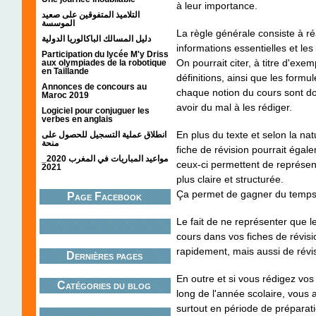
à leur importance.
التلاميذ المتفوقين على صعيد
الموسسة
La règle générale consiste à r
دليل المسالك الباكالوريا الدولية
informations essentielles et le
Participation du lycée M'y Driss
On pourrait citer, à titre d'ex
aux olympiades de la robotique
en Taillande
définitions, ainsi que les formu
Annonces de concours au
chaque notion du cours sont do
Maroc 2019
avoir du mal à les rédiger.
Logiciel pour conjuguer les
verbes en anglais
En plus du texte et selon la na
انطلاق عملية التسجيل للحصول على
منحة
fiche de révision pourrait éga
مواعيد المباريات في المغرب 2020_
ceux-ci permettent de représent
2021
plus claire et structurée.
Ça permet de gagner du temp
Page Facebook
Le fait de ne représenter que l
cours dans vos fiches de révis
rapidement, mais aussi de révi
Dernières pages
En outre et si vous rédigez vos 
Catégories du blog
long de l'année scolaire, vous
surtout en période de préparatio