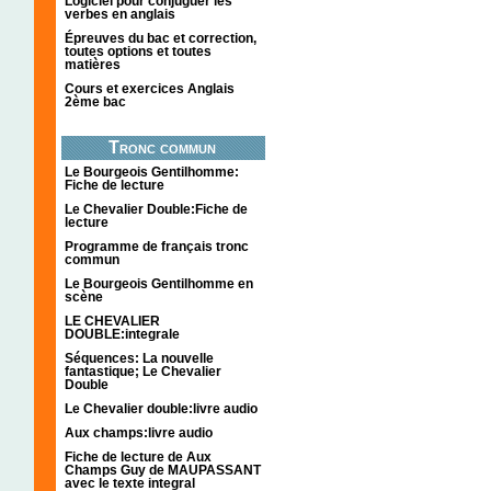
Logiciel pour conjuguer les
verbes en anglais
Épreuves du bac et correction,
toutes options et toutes
matières
Cours et exercices Anglais
2ème bac
Tronc commun
Le Bourgeois Gentilhomme:
Fiche de lecture
Le Chevalier Double:Fiche de
lecture
Programme de français tronc
commun
Le Bourgeois Gentilhomme en
scène
LE CHEVALIER
DOUBLE:integrale
Séquences: La nouvelle
fantastique; Le Chevalier
Double
Le Chevalier double:livre audio
Aux champs:livre audio
Fiche de lecture de Aux
Champs Guy de MAUPASSANT
avec le texte integral