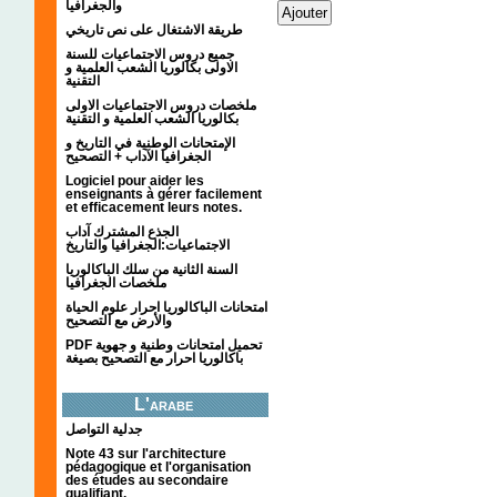
والجغرافيا
طريقة الاشتغال على نص تاريخي
جميع دروس الاجتماعيات للسنة
الاولى بكالوريا الشعب العلمية و
التقنية
ملخصات دروس الاجتماعيات الاولى
بكالوريا الشعب العلمية و التقنية
الإمتحانات الوطنية في التاريخ و
الجغرافيا الآداب + التصحيح
Logiciel pour aider les
enseignants à gérer facilement
et efficacement leurs notes.
الجذع المشترك آداب
الاجتماعيات:الجغرافيا والتاريخ
السنة الثانية من سلك الباكالوريا
ملخصات الجغرافيا
امتحانات الباكالوريا احرار علوم الحياة
والأرض مع التصحيح
PDF تحميل امتحانات وطنية و جهوية
باكالوريا احرار مع التصحيح بصيغة
L'arabe
جدلية التواصل
Note 43 sur l'architecture
pédagogique et l'organisation
des études au secondaire
qualifiant.