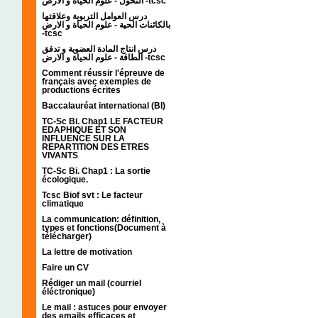
التحول - علوم الحياة و الارض -tcsc
درس العوامل التربوية وعلاقتها
بالكائنات الحية - علوم الحياة و الارض
-tcsc
درس انتاج المادة العضوية و تدفق
الطاقة - علوم الحياة و الارض -tcsc
Comment réussir l'épreuve de
français avec exemples de
productions écrites
Baccalauréat international (BI)
TC-Sc Bi. Chap1 LE FACTEUR
EDAPHIQUE ET SON
INFLUENCE SUR LA
REPARTITION DES ETRES
VIVANTS
TC-Sc Bi. Chap1 : La sortie
écologique.
Tcsc Biof svt : Le facteur
climatique
La communication: définition,
types et fonctions(Document à
télécharger)
La lettre de motivation
Faire un CV
Rédiger un mail (courriel
éléctronique)
Le mail : astuces pour envoyer
des emails efficaces et