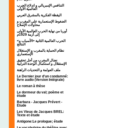
التنافس الإمبريالي و اندلاع الحرب
العالمية الأولى
اليقظة الفكرية بالمشرق العربي
الضغوط الإستعمارية على المغرب و
محاولات الإصلاح
أوربا من نهاية الحرب العالمية الأولى
إلى أزمة 1929م
<الحرب العالمية الثانية <الأسباب و
النتائج
نظام الحماية بالمغرب و الإستغلال
الإستعماري
نضال المغرب من أجل تحقيق
الإستقلال و استكمال الوحدة الترابية
ملف العولمة و التحديات الراهنة
Le Dernier jour d'un condamné:
livre audio (Version Intégrale)
Le roman à thèse
Le dormeur du val; poème et
étude
Barbara - Jacques Prévert -
Etude
Les Vieux de Jacques BREL:
Texte et étude
Antigone:Le prologue; étude
Le vocabulaire du théâtre avec