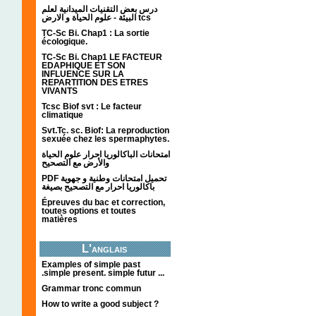
درس بعض التقنيات الميدانية لعلم
البيئة - علوم الحياة و الارض tcs
TC-Sc Bi. Chap1 : La sortie
écologique.
TC-Sc Bi. Chap1 LE FACTEUR
EDAPHIQUE ET SON
INFLUENCE SUR LA
REPARTITION DES ETRES
VIVANTS
Tcsc Biof svt : Le facteur
climatique
Svt.Tc. sc. Biof: La reproduction
sexuée chez les spermaphytes.
امتحانات الباكالوريا احرار علوم الحياة
والأرض مع التصحيح
PDF تحميل امتحانات وطنية و جهوية
باكالوريا احرار مع التصحيح بصيغة
Épreuves du bac et correction,
toutes options et toutes
matières
L'anglais
Examples of simple past
.simple present. simple futur ...
Grammar tronc commun
How to write a good subject ?