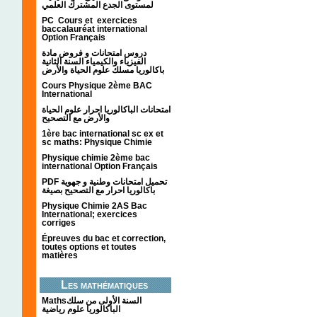
لمستوى الجدع المشترك العلمي
PC Cours et exercices
baccalauréat international
Option Français
دروس امتحانات و فروض مادة
الفيزياء والكيمياء السنة الثانية
باكالوريا مسلك علوم الحياة والأرض
Cours Physique 2ème BAC
International
امتحانات الباكالوريا احرار علوم الحياة
والأرض مع التصحيح
1ère bac international sc ex et
sc maths: Physique Chimie
Physique chimie 2ème bac
international Option Français
PDF تحميل امتحانات وطنية و جهوية
باكالوريا احرار مع التصحيح بصيغة
Physique Chimie 2AS Bac
International; exercices
corriges
Épreuves du bac et correction,
toutes options et toutes
matières
Les mathématiques
Mathsالسنة الأولى من سلك
الباكالوريا علوم رياضية