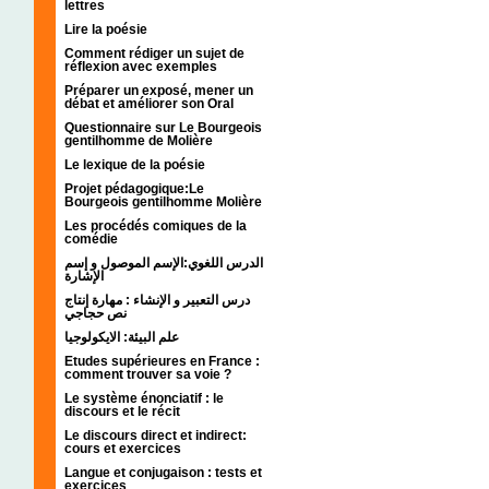
lettres
Lire la poésie
Comment rédiger un sujet de
réflexion avec exemples
Préparer un exposé, mener un
débat et améliorer son Oral
Questionnaire sur Le Bourgeois
gentilhomme de Molière
Le lexique de la poésie
Projet pédagogique:Le
Bourgeois gentilhomme Molière
Les procédés comiques de la
comédie
الدرس اللغوي:الإسم الموصول و إسم
الإشارة
درس التعبير و الإنشاء : مهارة إنتاج
نص حجاجي
علم البيئة: الايكولوجيا
Etudes supérieures en France :
comment trouver sa voie ?
Le système énonciatif : le
discours et le récit
Le discours direct et indirect:
cours et exercices
Langue et conjugaison : tests et
exercices