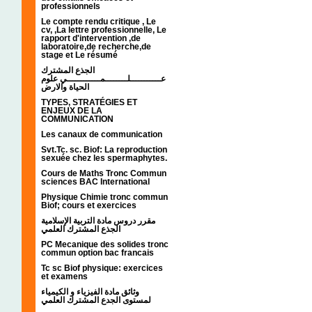
professionnels
Le compte rendu critique , Le
cv, ,La lettre professionnelle, Le
rapport d'intervention ,de
laboratoire,de recherche,de
stage et Le résumé
الجذع المشترك
عـــــــــــلــــــــمــــــــــــي علوم
الحياة والارض
TYPES, STRATÉGIES ET
ENJEUX DE LA
COMMUNICATION
Les canaux de communication
Svt.Tc. sc. Biof: La reproduction
sexuée chez les spermaphytes.
Cours de Maths Tronc Commun
sciences BAC International
Physique Chimie tronc commun
Biof; cours et exercices
مقرر دروس مادة التربية الإسلامية
الجذع المشترك العلمي
PC Mecanique des solides tronc
commun option bac francais
Tc sc Biof physique: exercices
et examens
وثائق مادة الفيزياء و الكيمياء
لمستوى الجدع المشترك العلمي