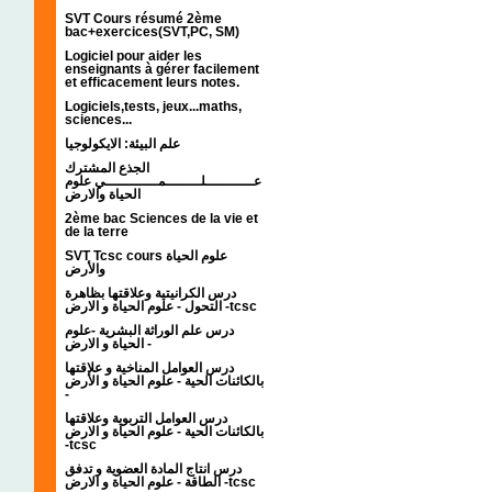
SVT Cours résumé 2ème
bac+exercices(SVT,PC, SM)
Logiciel pour aider les
enseignants à gérer facilement
et efficacement leurs notes.
Logiciels,tests, jeux...maths,
sciences...
علم البيئة: الايكولوجيا
الجذع المشترك
عـــــــــــلــــــــمــــــــــــي علوم
الحياة والارض
2ème bac Sciences de la vie et
de la terre
SVT Tcsc cours علوم الحياة
والأرض
درس الكرانيتية وعلاقتها بظاهرة
التحول - علوم الحياة و الارض -tcsc
درس علم الوراثة البشرية -علوم
الحياة و الارض -
درس العوامل المناخية و علاقتها
بالكائنات الحية - علوم الحياة و الأرض
-
درس العوامل التربوية وعلاقتها
بالكائنات الحية - علوم الحياة و الارض
-tcsc
درس انتاج المادة العضوية و تدفق
الطاقة - علوم الحياة و الارض -tcsc