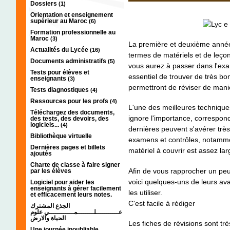
Dossiers
(1)
Orientation et enseignement
supérieur au Maroc
(6)
Formation professionnelle au
Maroc
(3)
La première et deuxième année
Actualités du Lycée
(16)
termes de matériels et de leçon
Documents administratifs
(5)
vous aurez à passer dans l'exam
Tests pour élèves et
essentiel de trouver de très b
enseignants
(3)
permettront de réviser de manièr
Tests diagnostiques
(4)
Ressources pour les profs
(4)
L'une des meilleures techniques
Téléchargez des documents,
ignore l'importance, correspond
des tests, des devoirs, des
logiciels...
(4)
dernières peuvent s'avérer très
Bibliothèque virtuelle
examens et contrôles, notammen
Dernières pages et billets
matériel à couvrir est assez lar
ajoutés
Charte de classe à faire signer
Afin de vous rapprocher un peu p
par les élèves
voici quelques-uns de leurs av
Logiciel pour aider les
enseignants à gérer facilement
les utiliser.
et efficacement leurs notes.
C'est facile à rédiger
الجذع المشترك
عـــــــــــلــــــــمــــــــــــي علوم
الحياة والارض
Les fiches de révisions sont tr
Une journée inoubliable