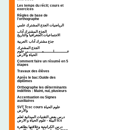
Les temps du récit; cours et
exercices
Règles de base de
l'orthographe
الرياضيات الجذع المشترك علمي
الجذع المشترك آداب
الاجتماعيات:الجغرافيا والتاريخ
جذع مشترك آداب :العربية
الجذع المشترك
عـــــــــــلــــــــمــــــــــــي علوم
الحياة والارض
Comment faire un résumé en 5
étapes
Travaux des élèves
Après le bac:Guide des
diplômes
Orthographe les déterminants
indéfinis : Maint, nul, plusieurs
Accentuation ou Signes
auxiliaires
SVT Tcsc cours علوم الحياة
والأرض
درس بعض التقنيات الميدانية لعلم
البيئة - علوم الحياة و الارض tcs
درس الكرانيتية وعلاقتها بظاهرة