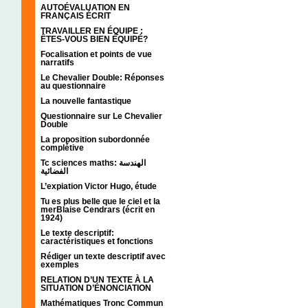
AUTOÉVALUATION EN
FRANÇAIS ÉCRIT
TRAVAILLER EN ÉQUIPE :
ÊTES-VOUS BIEN ÉQUIPÉ?
Focalisation et points de vue
narratifs
Le Chevalier Double: Réponses
au questionnaire
La nouvelle fantastique
Questionnaire sur Le Chevalier
Double
La proposition subordonnée
complétive
Tc sciences maths: الهندسة
الفضائية
L’expiation Victor Hugo, étude
Tu es plus belle que le ciel et la
merBlaise Cendrars (écrit en
1924)
Le texte descriptif:
caractéristiques et fonctions
Rédiger un texte descriptif avec
exemples
RELATION D’UN TEXTE À LA
SITUATION D’ÉNONCIATION
Mathématiques Tronc Commun