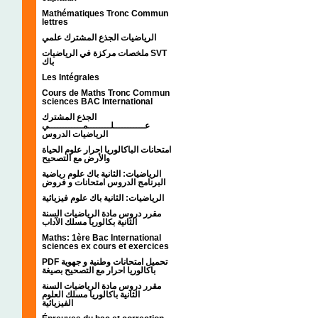
Mathématiques Tronc Commun
lettres
الرياضيات الجذع المشترك علمي
ملخصات مركزة في الرياضيات SVT
باك
Les Intégrales
Cours de Maths Tronc Commun
sciences BAC International
الجذع المشترك
عـــــــــــلــــــــمــــــــــــي
الرياضيات الدروس
امتحانات الباكالوريا احرار علوم الحياة
والأرض مع التصحيح
الرياضيات: الثانية باك علوم رياضية
البرنامج الدروس امتحانات و فروض
الرياضيات: الثانية باك علوم فيزيائية
مقرر دروس مادة الرياضيات السنة
الثانية بكالوريا مسلك الآداب
Maths: 1ère Bac International
sciences ex cours et exercices
PDF تحميل امتحانات وطنية و جهوية
باكالوريا احرار مع التصحيح بصيغة
مقرر دروس مادة الرياضيات السنة
الثانية باكالوريا مسلك العلوم
الفيزيائية