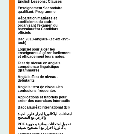
English Lessons: Clauses
Enseignement Secondaire
qualifiant: Programme
Répartition matières et
coefficients du cadre
organisant l’examen du
baccalauréat Candidats
officiels
Bac 2013-anglais- (sc-ex -svt -
tech)
Logiciel pour aider les
enseignants à gérer facilement
et efficacement leurs notes.
Test de niveau en anglais:
compétence linguistique
(grammaire)
Anglais:Test de niveau -
débutants
Anglais: test de niveau-les
confusions fréquentes
Applications et tutoriels pour
créer des exercices interactifs
Baccalauréat international (BI)
امتحانات الباكالوريا احرار علوم الحياة
والأرض مع التصحيح
PDF تحميل امتحانات وطنية و جهوية
باكالوريا احرار مع التصحيح بصيغة