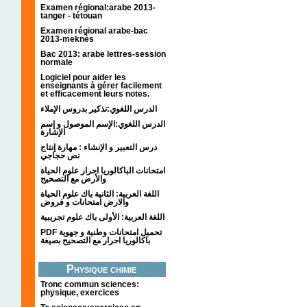
Examen régional:arabe 2013-
tanger - tétouan
Examen régional arabe-bac
2013-meknès
Bac 2013: arabe lettres-session
normale
Logiciel pour aider les
enseignants à gérer facilement
et efficacement leurs notes.
الدرس اللغوي:تذكير بدروس الإملاء
الدرس اللغوي:الإسم الموصول و إسم
الإشارة
درس التعبير و الإنشاء : مهارة إنتاج
نص حجاجي
امتحانات الباكالوريا احرار علوم الحياة
والأرض مع التصحيح
اللغة العربية: الثانية باك علوم الحياة
والارض امتحانات و فروض
اللغة العربية: الأولى باك علوم تجريبية
PDF تحميل امتحانات وطنية و جهوية
باكالوريا احرار مع التصحيح بصيغة
Physique chimie
Tronc commun sciences:
physique, exercices