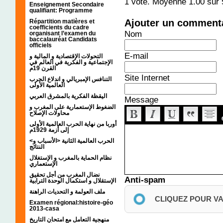
1
vote. Moyenne
1.00
sur 
Enseignement Secondaire
qualifiant: Programme
Ajouter un comment
Répartition matières et
coefficients du cadre
Nom
organisant l’examen du
baccalauréat Candidats
officiels
E-mail
التحولات الإقتصادية و المالية و
الإجتماعية و الفكرية في العالم في
القرن 19م
Site Internet
التنافس الإمبريالي و اندلاع الحرب
العالمية الأولى
اليقظة الفكرية بالمشرق العربي
Message
الضغوط الإستعمارية على المغرب و
محاولات الإصلاح
أوربا من نهاية الحرب العالمية الأولى
إلى أزمة 1929م
<الحرب العالمية الثانية <الأسباب و
النتائج
نظام الحماية بالمغرب و الإستغلال
الإستعماري
نضال المغرب من أجل تحقيق
Anti-spam
الإستقلال و استكمال الوحدة الترابية
ملف العولمة و التحديات الراهنة
CLIQUEZ POUR V
Examen régional:histoire-géo
2013-casa
منهجية التعامل مع امتحان التاريخ