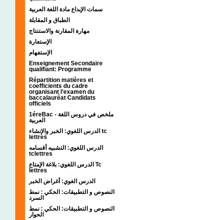
سمات الإبداع مادة اللغة العربية
الطباق و المقابلة
مهارة المقارنة والاستنتاج
الإستعارة
الإستفهام
Enseignement Secondaire
qualifiant: Programme
Répartition matières et
coefficients du cadre
organisant l’examen du
baccalauréat Candidats
officiels
1éreBac - ملخص في دروس اللغة
العربية
الدرس اللغوي: الخبر والإنشاء tc
lettres
الدرس اللغوي: التشبيه أقسامه
tclettres
الدرس اللغوي: بلاغة الإمتاع Tc
lettres
الدرس الغوي: أغراض الخبر
النصوص و التطبيقات: الحكي : نمط
السرد
النصوص و التطبيقات: الحكي : نمط
الحوار