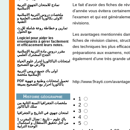
Le fait d'avoir des fiches de ré
نمادج للامتحان الجهوي التربية
الاسلامية
d'année vous évitera certaineme
ملخصات دروس التربية الاسلامية
l'examen et qui est généraleme
الاولى بكالوريا الشعب العلمية و
التقنية
révisions.
تمارين و خطاطة روعة شاملة للإرث
مع الحلول
Les avantages mentionnés dans 
Logiciel pour aider les
fiches de révision claires, stru
enseignants à gérer facilement
et efficacement leurs notes.
des techniques les plus effica
مقرر دروس مادة التربية الإسلامية
préparations aux examens, not
الجذع المشترك العلمي
également d'une très grande ut
امتحانات الباكالوريا احرار علوم الحياة
والأرض مع التصحيح
اولى باك جميع دروس التربية
الإسلامية ملخصة
PDF تحميل امتحانات وطنية و جهوية
http://www.9rayti.com/avantage
باكالوريا احرار مع التصحيح بصيغة
Histoire géographie
1
ملخصات الجغرافيا السنة الثانية من
2
سلك الباكالور
3
امتحان جهوي في التاريخ و الجغرافيا
4
1 باك علوم – تاريخ : نضال المغرب
5
من أجل تحقيق الاستقلال و استكمال
الوحدة الترابية