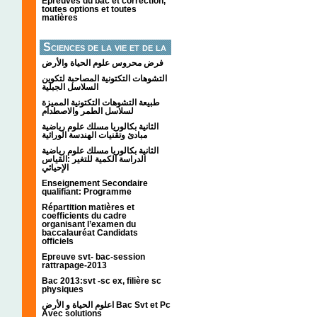
Épreuves du bac et correction,
toutes options et toutes
matières
Sciences de la vie et de la
terre
فرض محروس علوم الحياة والأرض
التشوهات التكتونیة المصاحبة لتكوین
السلاسل الجبلیة
طبيعة التشوهات التكتونية المميزة
لسلاسل الطمر والاصطدام
الثانية بكالوريا مسلك علوم رياضية
مبادئ وتقنيات الهندسة الوراثية
الثانية بكالوريا مسلك علوم رياضية
الدراسة الكمية للتغير :القياس
الإحيائي
Enseignement Secondaire
qualifiant: Programme
Répartition matières et
coefficients du cadre
organisant l’examen du
baccalauréat Candidats
officiels
Epreuve svt- bac-session
rattrapage-2013
Bac 2013:svt -sc ex, filière sc
physiques
اعلوم الحياة و الأرض Bac Svt et Pc
Avec solutions