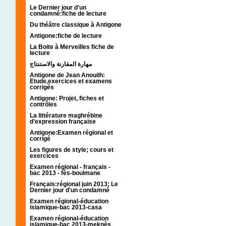
Le Dernier jour d'un
condamné:fiche de lecture
Du théâtre classique à Antigone
Antigone:fiche de lecture
La Boite à Merveilles fiche de
lecture
مهارة المقارنة والاستنتاج
Antigone de Jean Anouilh:
Etude,exercices et examens
corrigés
Antigone: Projet, fiches et
contrôles
La littérature maghrébine
d'expression française
Antigone:Examen régional et
corrigé
Les figures de style; cours et
exercices
Examen régional - français -
bac 2013 - fès-boulmane
Français:régional juin 2013; Le
Dernier jour d'un condamné
Examen régional-éducation
islamique-bac 2013-casa
Examen régional-éducation
islamique-bac 2013-meknès