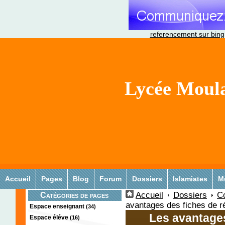
referencement sur bing
Lycée Moula
Accueil
Pages
Blog
Forum
Dossiers
Islamiates
M
Accueil
Dossiers
C
Catégories de pages
avantages des fiches de r
Espace enseignant
(34)
Les avantages
Espace éléve
(16)