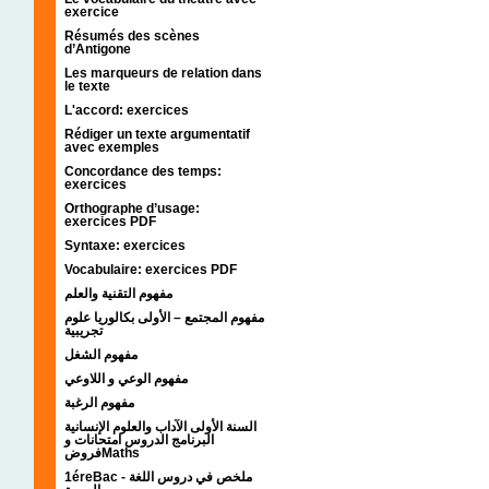
exercice
Résumés des scènes
d’Antigone
Les marqueurs de relation dans
le texte
L'accord: exercices
Rédiger un texte argumentatif
avec exemples
Concordance des temps:
exercices
Orthographe d’usage:
exercices PDF
Syntaxe: exercices
Vocabulaire: exercices PDF
مفهوم التقنية والعلم
مفهوم المجتمع – الأولى بكالوريا علوم
تجريبية
مفهوم الشغل
مفهوم الوعي و اللاوعي
مفهوم الرغبة
السنة الأولى الآداب والعلوم الإنسانية
البرنامج الدروس امتحانات و
فروضMaths
1éreBac - ملخص في دروس اللغة