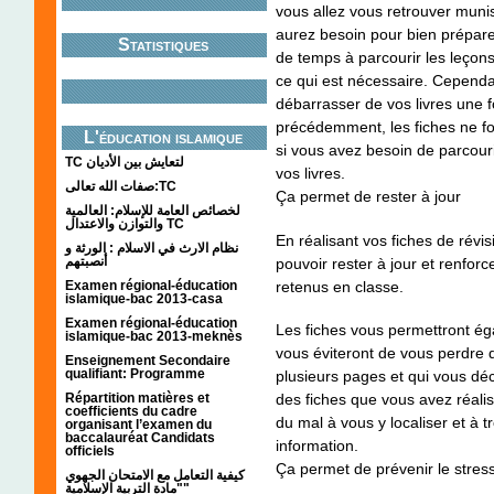
vous allez vous retrouver munis
aurez besoin pour bien prépare
Statistiques
de temps à parcourir les leçons
ce qui est nécessaire. Cependa
débarrasser de vos livres une
précédemment, les fiches ne fon
L'éducation islamique
si vous avez besoin de parcouri
TC لتعايش بين الأديان
vos livres.
صفات الله تعالى:TC
Ça permet de rester à jour
لخصائص العامة للإسلام: العالمية
والتوازن والاعتدال TC
En réalisant vos fiches de révis
نظام الارث في الاسلام : الورثة و
أنصبتهم
pouvoir rester à jour et renfor
retenus en classe.
Examen régional-éducation
islamique-bac 2013-casa
Examen régional-éducation
Les fiches vous permettront éga
islamique-bac 2013-meknès
vous éviteront de vous perdre 
Enseignement Secondaire
qualifiant: Programme
plusieurs pages et qui vous déc
des fiches que vous avez réal
Répartition matières et
coefficients du cadre
du mal à vous y localiser et à 
organisant l’examen du
baccalauréat Candidats
information.
officiels
Ça permet de prévenir le stres
كيفية التعامل مع الامتحان الجهوي
"مادة التربية الإسلامية"