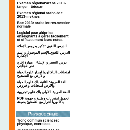
Examen régional:arabe 2013-
tanger - tétouan
Examen régional arabe-bac
2013-meknès
Bac 2013: arabe lettres-session
normale
Logiciel pour aider les
enseignants à gérer facilement
et efficacement leurs notes.
الدرس اللغوي:تذكير بدروس الإملاء
الدرس اللغوي:الإسم الموصول و إسم
الإشارة
درس التعبير و الإنشاء : مهارة إنتاج
نص حجاجي
امتحانات الباكالوريا احرار علوم الحياة
والأرض مع التصحيح
اللغة العربية: الثانية باك علوم الحياة
والارض امتحانات و فروض
اللغة العربية: الأولى باك علوم تجريبية
PDF تحميل امتحانات وطنية و جهوية
باكالوريا احرار مع التصحيح بصيغة
Physique chimie
Tronc commun sciences:
physique, exercices