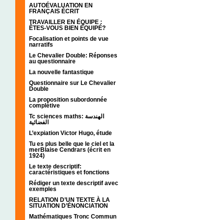
AUTOÉVALUATION EN
FRANÇAIS ÉCRIT
TRAVAILLER EN ÉQUIPE :
ÊTES-VOUS BIEN ÉQUIPÉ?
Focalisation et points de vue
narratifs
Le Chevalier Double: Réponses
au questionnaire
La nouvelle fantastique
Questionnaire sur Le Chevalier
Double
La proposition subordonnée
complétive
Tc sciences maths: الهندسة
الفضائية
L’expiation Victor Hugo, étude
Tu es plus belle que le ciel et la
merBlaise Cendrars (écrit en
1924)
Le texte descriptif:
caractéristiques et fonctions
Rédiger un texte descriptif avec
exemples
RELATION D’UN TEXTE À LA
SITUATION D’ÉNONCIATION
Mathématiques Tronc Commun