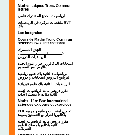
Mathématiques Tronc Commun
lettres
الرياضيات الجذع المشترك علمي
ملخصات مركزة في الرياضيات SVT
باك
Les Intégrales
Cours de Maths Tronc Commun
sciences BAC International
الجذع المشترك
عـــــــــــلــــــــمــــــــــــي
الرياضيات الدروس
امتحانات الباكالوريا احرار علوم الحياة
والأرض مع التصحيح
الرياضيات: الثانية باك علوم رياضية
البرنامج الدروس امتحانات و فروض
الرياضيات: الثانية باك علوم فيزيائية
مقرر دروس مادة الرياضيات السنة
الثانية بكالوريا مسلك الآداب
Maths: 1ère Bac International
sciences ex cours et exercices
PDF تحميل امتحانات وطنية و جهوية
باكالوريا احرار مع التصحيح بصيغة
مقرر دروس مادة الرياضيات السنة
الثانية باكالوريا مسلك العلوم
الفيزيائية