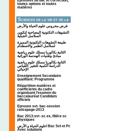
Épreuves du bac et correction,
toutes options et toutes
matières
Sciences de la vie et de la
terre
فرض محروس علوم الحياة والأرض
التشوهات التكتونیة المصاحبة لتكوین
السلاسل الجبلیة
طبيعة التشوهات التكتونية المميزة
لسلاسل الطمر والاصطدام
الثانية بكالوريا مسلك علوم رياضية
مبادئ وتقنيات الهندسة الوراثية
الثانية بكالوريا مسلك علوم رياضية
الدراسة الكمية للتغير :القياس
الإحيائي
Enseignement Secondaire
qualifiant: Programme
Répartition matières et
coefficients du cadre
organisant l’examen du
baccalauréat Candidats
officiels
Epreuve svt- bac-session
rattrapage-2013
Bac 2013:svt -sc ex, filière sc
physiques
اعلوم الحياة و الأرض Bac Svt et Pc
Avec solutions