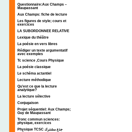
Questionnaire:Aux Champs –
Maupassant
Aux Champs: fiche de lecture
Les figures de style; cours et
exercices
LA SUBORDONNEE RELATIVE
Lexique du théâtre
La poésie en vers libres
Rédiger un texte argumentatif
avec exemples
Tc science ,Cours Physique
La poésie classique
Le schéma actantiel
Lecture méthodique
Qu'est ce que la lecture
analytique?
La lecture sélective
Conjugaison
Projet séquentiel: Aux Champs;
Guy de Maupassant
Tronc commun sciences:
physique, exercices
Physique TCSC جذع مشترك