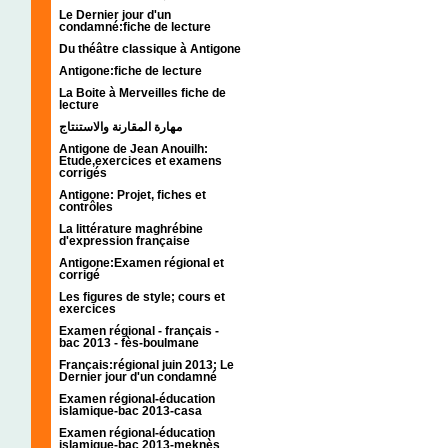
Le Dernier jour d'un
condamné:fiche de lecture
Du théâtre classique à Antigone
Antigone:fiche de lecture
La Boite à Merveilles fiche de
lecture
مهارة المقارنة والاستنتاج
Antigone de Jean Anouilh:
Etude,exercices et examens
corrigés
Antigone: Projet, fiches et
contrôles
La littérature maghrébine
d'expression française
Antigone:Examen régional et
corrigé
Les figures de style; cours et
exercices
Examen régional - français -
bac 2013 - fès-boulmane
Français:régional juin 2013; Le
Dernier jour d'un condamné
Examen régional-éducation
islamique-bac 2013-casa
Examen régional-éducation
islamique-bac 2013-meknès