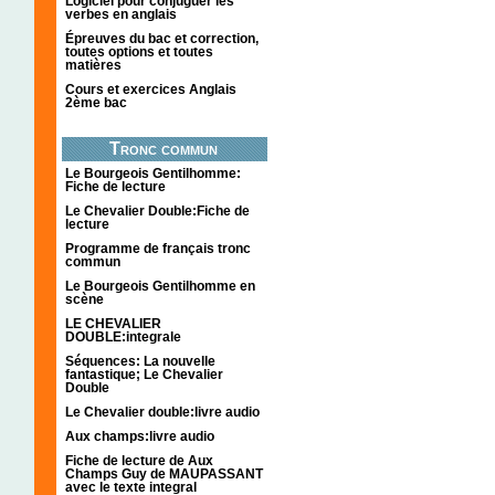
Logiciel pour conjuguer les
verbes en anglais
Épreuves du bac et correction,
toutes options et toutes
matières
Cours et exercices Anglais
2ème bac
Tronc commun
Le Bourgeois Gentilhomme:
Fiche de lecture
Le Chevalier Double:Fiche de
lecture
Programme de français tronc
commun
Le Bourgeois Gentilhomme en
scène
LE CHEVALIER
DOUBLE:integrale
Séquences: La nouvelle
fantastique; Le Chevalier
Double
Le Chevalier double:livre audio
Aux champs:livre audio
Fiche de lecture de Aux
Champs Guy de MAUPASSANT
avec le texte integral