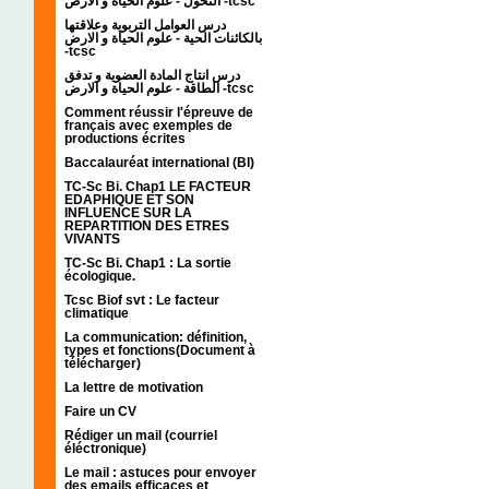
التحول - علوم الحياة و الارض -tcsc
درس العوامل التربوية وعلاقتها
بالكائنات الحية - علوم الحياة و الارض
-tcsc
درس انتاج المادة العضوية و تدفق
الطاقة - علوم الحياة و الارض -tcsc
Comment réussir l'épreuve de
français avec exemples de
productions écrites
Baccalauréat international (BI)
TC-Sc Bi. Chap1 LE FACTEUR
EDAPHIQUE ET SON
INFLUENCE SUR LA
REPARTITION DES ETRES
VIVANTS
TC-Sc Bi. Chap1 : La sortie
écologique.
Tcsc Biof svt : Le facteur
climatique
La communication: définition,
types et fonctions(Document à
télécharger)
La lettre de motivation
Faire un CV
Rédiger un mail (courriel
éléctronique)
Le mail : astuces pour envoyer
des emails efficaces et