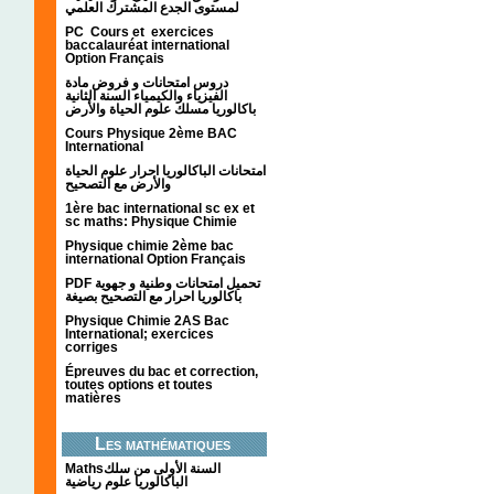
لمستوى الجدع المشترك العلمي
PC Cours et exercices
baccalauréat international
Option Français
دروس امتحانات و فروض مادة
الفيزياء والكيمياء السنة الثانية
باكالوريا مسلك علوم الحياة والأرض
Cours Physique 2ème BAC
International
امتحانات الباكالوريا احرار علوم الحياة
والأرض مع التصحيح
1ère bac international sc ex et
sc maths: Physique Chimie
Physique chimie 2ème bac
international Option Français
PDF تحميل امتحانات وطنية و جهوية
باكالوريا احرار مع التصحيح بصيغة
Physique Chimie 2AS Bac
International; exercices
corriges
Épreuves du bac et correction,
toutes options et toutes
matières
Les mathématiques
Mathsالسنة الأولى من سلك
الباكالوريا علوم رياضية