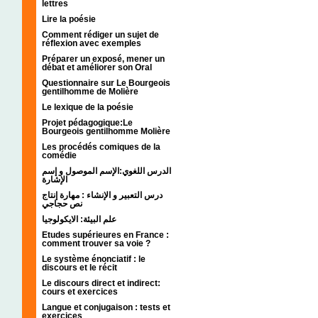
lettres
Lire la poésie
Comment rédiger un sujet de
réflexion avec exemples
Préparer un exposé, mener un
débat et améliorer son Oral
Questionnaire sur Le Bourgeois
gentilhomme de Molière
Le lexique de la poésie
Projet pédagogique:Le
Bourgeois gentilhomme Molière
Les procédés comiques de la
comédie
الدرس اللغوي:الإسم الموصول و إسم
الإشارة
درس التعبير و الإنشاء : مهارة إنتاج
نص حجاجي
علم البيئة: الايكولوجيا
Etudes supérieures en France :
comment trouver sa voie ?
Le système énonciatif : le
discours et le récit
Le discours direct et indirect:
cours et exercices
Langue et conjugaison : tests et
exercices