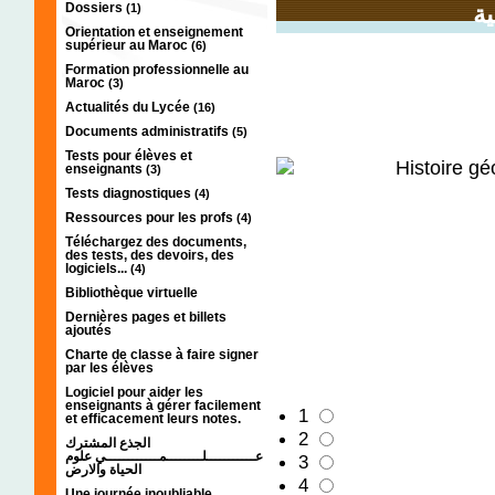
Dossiers
ية
(1)
Orientation et enseignement
supérieur au Maroc
(6)
Formation professionnelle au
Maroc
(3)
Actualités du Lycée
(16)
Documents administratifs
(5)
Tests pour élèves et
enseignants
(3)
Tests diagnostiques
(4)
Ressources pour les profs
(4)
Téléchargez des documents,
des tests, des devoirs, des
logiciels...
(4)
Bibliothèque virtuelle
Dernières pages et billets
ajoutés
Charte de classe à faire signer
par les élèves
Logiciel pour aider les
enseignants à gérer facilement
1
et efficacement leurs notes.
2
الجذع المشترك
عـــــــــــلــــــــمــــــــــــي علوم
3
الحياة والارض
4
Une journée inoubliable