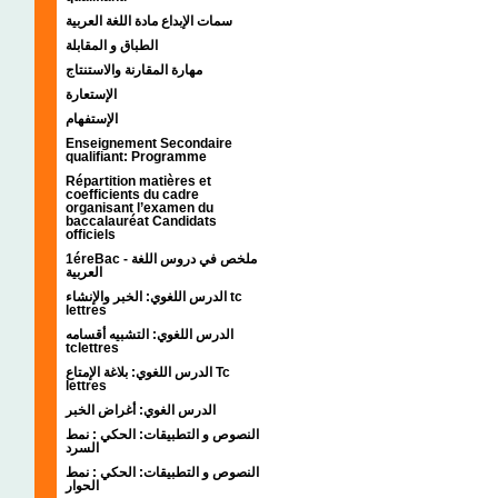
سمات الإبداع مادة اللغة العربية
الطباق و المقابلة
مهارة المقارنة والاستنتاج
الإستعارة
الإستفهام
Enseignement Secondaire
qualifiant: Programme
Répartition matières et
coefficients du cadre
organisant l’examen du
baccalauréat Candidats
officiels
1éreBac - ملخص في دروس اللغة
العربية
الدرس اللغوي: الخبر والإنشاء tc
lettres
الدرس اللغوي: التشبيه أقسامه
tclettres
الدرس اللغوي: بلاغة الإمتاع Tc
lettres
الدرس الغوي: أغراض الخبر
النصوص و التطبيقات: الحكي : نمط
السرد
النصوص و التطبيقات: الحكي : نمط
الحوار