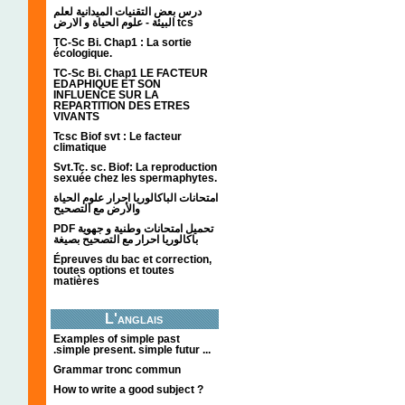
درس بعض التقنيات الميدانية لعلم
البيئة - علوم الحياة و الارض tcs
TC-Sc Bi. Chap1 : La sortie
écologique.
TC-Sc Bi. Chap1 LE FACTEUR
EDAPHIQUE ET SON
INFLUENCE SUR LA
REPARTITION DES ETRES
VIVANTS
Tcsc Biof svt : Le facteur
climatique
Svt.Tc. sc. Biof: La reproduction
sexuée chez les spermaphytes.
امتحانات الباكالوريا احرار علوم الحياة
والأرض مع التصحيح
PDF تحميل امتحانات وطنية و جهوية
باكالوريا احرار مع التصحيح بصيغة
Épreuves du bac et correction,
toutes options et toutes
matières
L'anglais
Examples of simple past
.simple present. simple futur ...
Grammar tronc commun
How to write a good subject ?