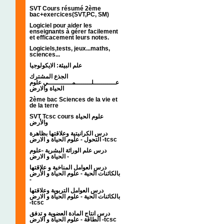
SVT Cours résumé 2ème
bac+exercices(SVT,PC, SM)
Logiciel pour aider les
enseignants à gérer facilement
et efficacement leurs notes.
Logiciels,tests, jeux...maths,
sciences...
علم البيئة: الايكولوجيا
الجذع المشترك
عـــــــــــلــــــــمــــــــــــي علوم
الحياة والارض
2ème bac Sciences de la vie et
de la terre
SVT Tcsc cours علوم الحياة
والأرض
درس الكرانيتية وعلاقتها بظاهرة
التحول - علوم الحياة و الارض -tcsc
درس علم الوراثة البشرية -علوم
الحياة و الارض -
درس العوامل المناخية و علاقتها
بالكائنات الحية - علوم الحياة و الأرض
-
درس العوامل التربوية وعلاقتها
بالكائنات الحية - علوم الحياة و الارض
-tcsc
درس انتاج المادة العضوية و تدفق
الطاقة - علوم الحياة و الارض -tcsc