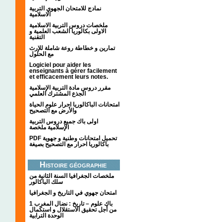
نمادج للامتحان الجهوي التربية
الاسلامية
ملخصات دروس التربية الاسلامية
الاولى بكالوريا الشعب العلمية و
التقنية
تمارين و خطاطة روعة شاملة للإرث
مع الحلول
Logiciel pour aider les
enseignants à gérer facilement
et efficacement leurs notes.
مقرر دروس مادة التربية الإسلامية
الجذع المشترك العلمي
امتحانات الباكالوريا احرار علوم الحياة
والأرض مع التصحيح
اولى باك جميع دروس التربية
الإسلامية ملخصة
PDF تحميل امتحانات وطنية و جهوية
باكالوريا احرار مع التصحيح بصيغة
Histoire géographie
ملخصات الجغرافيا السنة الثانية من
سلك الباكالور
امتحان جهوي في التاريخ و الجغرافيا
1 باك علوم – تاريخ : نضال المغرب
من أجل تحقيق الاستقلال و استكمال
الوحدة الترابية