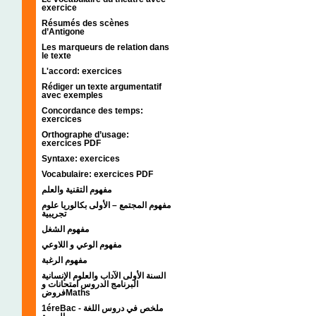
exercice
Résumés des scènes
d’Antigone
Les marqueurs de relation dans
le texte
L'accord: exercices
Rédiger un texte argumentatif
avec exemples
Concordance des temps:
exercices
Orthographe d’usage:
exercices PDF
Syntaxe: exercices
Vocabulaire: exercices PDF
مفهوم التقنية والعلم
مفهوم المجتمع – الأولى بكالوريا علوم
تجريبية
مفهوم الشغل
مفهوم الوعي و اللاوعي
مفهوم الرغبة
السنة الأولى الآداب والعلوم الإنسانية
البرنامج الدروس امتحانات و
فروضMaths
1éreBac - ملخص في دروس اللغة