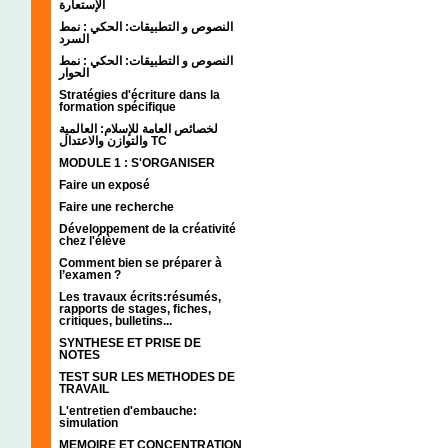
الإستعارة
النصوص و التطبيقات: الحكي : نمط
السرد
النصوص و التطبيقات: الحكي : نمط
الحوار
Stratégies d'écriture dans la
formation spécifique
لخصائص العامة للإسلام: العالمية
والتوازن والاعتدال TC
MODULE 1 : S'ORGANISER
Faire un exposé
Faire une recherche
Développement de la créativité
chez l'élève
Comment bien se préparer à
l’examen ?
Les travaux écrits:résumés,
rapports de stages, fiches,
critiques, bulletins...
SYNTHESE ET PRISE DE
NOTES
TEST SUR LES METHODES DE
TRAVAIL
L'entretien d'embauche:
simulation
MEMOIRE ET CONCENTRATION