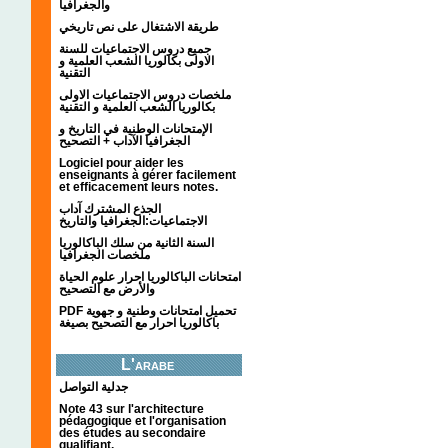
والجغرافيا
طريقة الاشتغال على نص تاريخي
جميع دروس الاجتماعيات للسنة
الاولى بكالوريا الشعب العلمية و
التقنية
ملخصات دروس الاجتماعيات الاولى
بكالوريا الشعب العلمية و التقنية
الإمتحانات الوطنية في التاريخ و
الجغرافيا الآداب + التصحيح
Logiciel pour aider les
enseignants à gérer facilement
et efficacement leurs notes.
الجذع المشترك آداب
الاجتماعيات:الجغرافيا والتاريخ
السنة الثانية من سلك الباكالوريا
ملخصات الجغرافيا
امتحانات الباكالوريا احرار علوم الحياة
والأرض مع التصحيح
PDF تحميل امتحانات وطنية و جهوية
باكالوريا احرار مع التصحيح بصيغة
L'arabe
جدلية التواصل
Note 43 sur l'architecture
pédagogique et l'organisation
des études au secondaire
qualifiant.