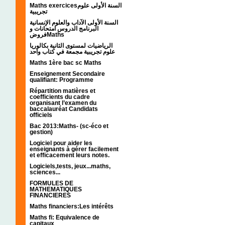
Maths exercicesالسنة الأولى علوم
تجريبية
السنة الأولى الآداب والعلوم الإنسانية
البرنامج الدروس امتحانات و
فروضMaths
الرياضيات لمستوى الثانية بكالوريا
علوم تجريبية مجمعة في كتاب واحد
Maths 1ère bac sc Maths
Enseignement Secondaire
qualifiant: Programme
Répartition matières et
coefficients du cadre
organisant l’examen du
baccalauréat Candidats
officiels
Bac 2013:Maths- (sc-éco et
gestion)
Logiciel pour aider les
enseignants à gérer facilement
et efficacement leurs notes.
Logiciels,tests, jeux...maths,
sciences...
FORMULES DE
MATHEMATIQUES
FINANCIERES
Maths financiers:Les intérêts
Maths fi: Equivalence de
capitaux