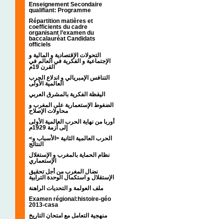
Enseignement Secondaire
qualifiant: Programme
Répartition matières et
coefficients du cadre
organisant l’examen du
baccalauréat Candidats
officiels
التحولات الإقتصادية و المالية و
الإجتماعية و الفكرية في العالم في
القرن 19م
التنافس الإمبريالي و اندلاع الحرب
العالمية الأولى
اليقظة الفكرية بالمشرق العربي
الضغوط الإستعمارية على المغرب و
محاولات الإصلاح
أوربا من نهاية الحرب العالمية الأولى
إلى أزمة 1929م
<الحرب العالمية الثانية <الأسباب و
النتائج
نظام الحماية بالمغرب و الإستغلال
الإستعماري
نضال المغرب من أجل تحقيق
الإستقلال و استكمال الوحدة الترابية
ملف العولمة و التحديات الراهنة
Examen régional:histoire-géo
2013-casa
منهجية التعامل مع امتحان التاريخ