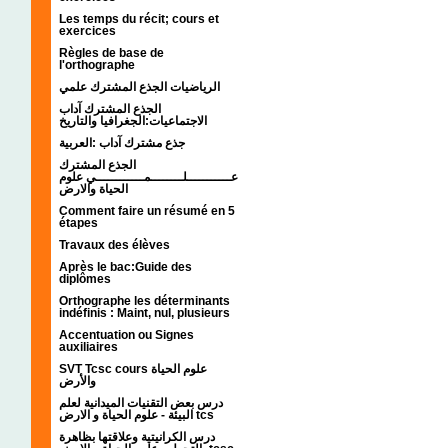
Les temps du récit; cours et
exercices
Règles de base de
l'orthographe
الرياضيات الجذع المشترك علمي
الجذع المشترك آداب
الاجتماعيات:الجغرافيا والتاريخ
جذع مشترك آداب :العربية
الجذع المشترك
عـــــــــــلــــــــمــــــــــــي علوم
الحياة والارض
Comment faire un résumé en 5
étapes
Travaux des élèves
Après le bac:Guide des
diplômes
Orthographe les déterminants
indéfinis : Maint, nul, plusieurs
Accentuation ou Signes
auxiliaires
SVT Tcsc cours علوم الحياة
والأرض
درس بعض التقنيات الميدانية لعلم
البيئة - علوم الحياة و الارض tcs
درس الكرانيتية وعلاقتها بظاهرة