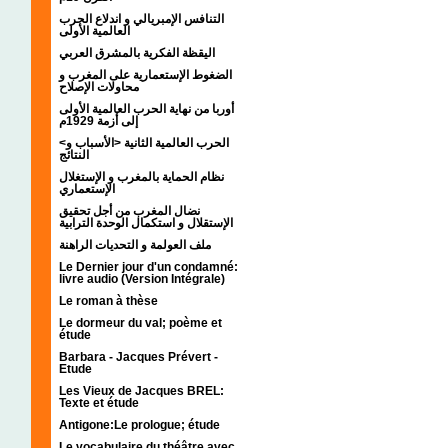
التنافس الإمبريالي و اندلاع الحرب
العالمية الأولى
اليقظة الفكرية بالمشرق العربي
الضغوط الإستعمارية على المغرب و
محاولات الإصلاح
أوربا من نهاية الحرب العالمية الأولى
إلى أزمة 1929م
<الحرب العالمية الثانية <الأسباب و
النتائج
نظام الحماية بالمغرب و الإستغلال
الإستعماري
نضال المغرب من أجل تحقيق
الإستقلال و استكمال الوحدة الترابية
ملف العولمة و التحديات الراهنة
Le Dernier jour d'un condamné:
livre audio (Version Intégrale)
Le roman à thèse
Le dormeur du val; poème et
étude
Barbara - Jacques Prévert -
Etude
Les Vieux de Jacques BREL:
Texte et étude
Antigone:Le prologue; étude
Le vocabulaire du théâtre avec