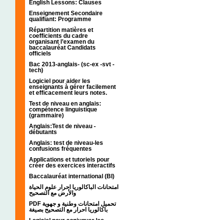
English Lessons: Clauses
Enseignement Secondaire
qualifiant: Programme
Répartition matières et
coefficients du cadre
organisant l’examen du
baccalauréat Candidats
officiels
Bac 2013-anglais- (sc-ex -svt -
tech)
Logiciel pour aider les
enseignants à gérer facilement
et efficacement leurs notes.
Test de niveau en anglais:
compétence linguistique
(grammaire)
Anglais:Test de niveau -
débutants
Anglais: test de niveau-les
confusions fréquentes
Applications et tutoriels pour
créer des exercices interactifs
Baccalauréat international (BI)
امتحانات الباكالوريا احرار علوم الحياة
والأرض مع التصحيح
PDF تحميل امتحانات وطنية و جهوية
باكالوريا احرار مع التصحيح بصيغة