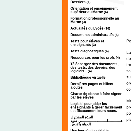
Dossiers
(1)
Orientation et enseignement
supérieur au Maroc
(6)
Formation professionnelle au
Maroc
(3)
Actualités du Lycée
(16)
Documents administratifs
(5)
Po
Tests pour élèves et
enseignants
(3)
Tests diagnostiques
(4)
La
Ressources pour les profs
(4)
de
Téléchargez des documents,
tr
des tests, des devoirs, des
sa
logiciels...
(4)
su
Bibliothèque virtuelle
or
Dernières pages et billets
ajoutés
co
Charte de classe à faire signer
par les élèves
Ma
Logiciel pour aider les
pr
enseignants à gérer facilement
et efficacement leurs notes.
po
الجذع المشترك
pl
عـــــــــــلــــــــمــــــــــــي علوم
الحياة والارض
Une journée inoubliable