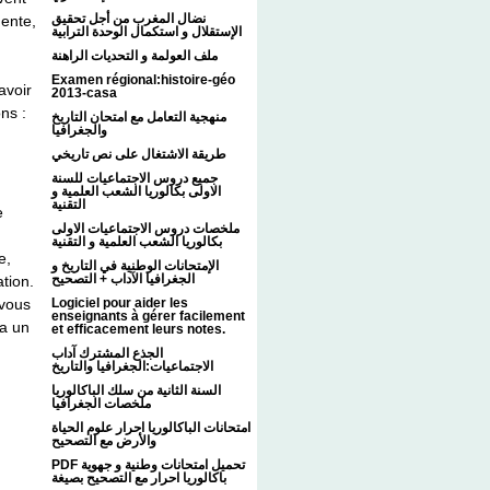
نضال المغرب من أجل تحقيق
dente,
الإستقلال و استكمال الوحدة الترابية
ملف العولمة و التحديات الراهنة
Examen régional:histoire-géo
avoir
2013-casa
ns :
منهجية التعامل مع امتحان التاريخ
والجغرافيا
طريقة الاشتغال على نص تاريخي
جميع دروس الاجتماعيات للسنة
الاولى بكالوريا الشعب العلمية و
التقنية
e
ملخصات دروس الاجتماعيات الاولى
بكالوريا الشعب العلمية و التقنية
e,
الإمتحانات الوطنية في التاريخ و
الجغرافيا الآداب + التصحيح
tion.
Logiciel pour aider les
 vous
enseignants à gérer facilement
ra un
et efficacement leurs notes.
الجذع المشترك آداب
الاجتماعيات:الجغرافيا والتاريخ
السنة الثانية من سلك الباكالوريا
ملخصات الجغرافيا
امتحانات الباكالوريا احرار علوم الحياة
والأرض مع التصحيح
PDF تحميل امتحانات وطنية و جهوية
باكالوريا احرار مع التصحيح بصيغة