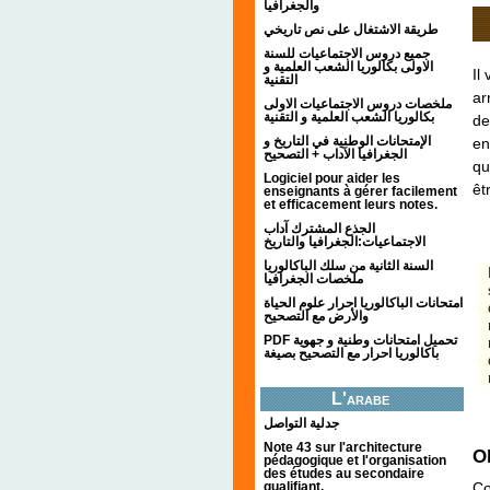
والجغرافيا
طريقة الاشتغال على نص تاريخي
جميع دروس الاجتماعيات للسنة
الاولى بكالوريا الشعب العلمية و
Il
التقنية
ar
ملخصات دروس الاجتماعيات الاولى
بكالوريا الشعب العلمية و التقنية
de
الإمتحانات الوطنية في التاريخ و
en
الجغرافيا الآداب + التصحيح
qu
Logiciel pour aider les
êt
enseignants à gérer facilement
et efficacement leurs notes.
الجذع المشترك آداب
الاجتماعيات:الجغرافيا والتاريخ
السنة الثانية من سلك الباكالوريا
ملخصات الجغرافيا
امتحانات الباكالوريا احرار علوم الحياة
والأرض مع التصحيح
PDF تحميل امتحانات وطنية و جهوية
باكالوريا احرار مع التصحيح بصيغة
L'arabe
جدلية التواصل
Note 43 sur l'architecture
O
pédagogique et l'organisation
des études au secondaire
Co
qualifiant.