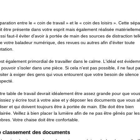
paration entre le « coin de travail » et le « coin des loisirs ». Cette sép
it être présente dans votre esprit mais également réalisée matérielleme
ssi faut-il éviter d'avoir à portée de main des sources de distraction tel
e votre baladeur numérique, des revues ou autres afin d'éviter toute
ntation.
 est également primordial de travailler dans le calme. L'idéal est évide
 pouvoir s'isoler dans une pièce. Si cela n'est pas possible, il ne faut p
siter à exiger des gens qui vous entourent que votre besoin de silence 
specté.
tre table de travail devrait idéalement être assez grande pour que vou
issiez y écrire tout à votre aise et y déposer les documents que vous al
iliser et qui doivent toujours être à portée de main. Elle doit être bien
lairée. Veillez à bien placer la lumière afin de ne pas être gênés par les
bres. Votre chaise doit être confortable.
e classement des documents