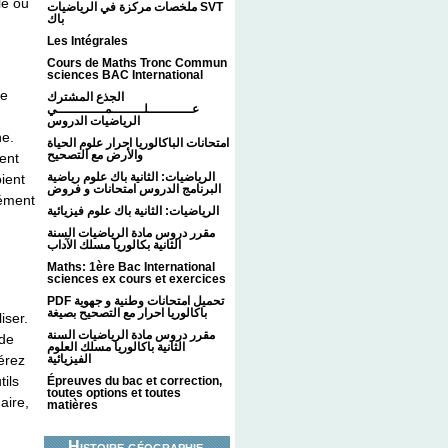
le ou
ملخصات مركزة في الرياضيات SVT
باك
Les Intégrales
Cours de Maths Tronc Commun
sciences BAC International
ne
الجذع المشترك
عـــــــــــلــــــــمــــــــــــي
الرياضيات الدروس
he.
امتحانات الباكالوريا احرار علوم الحياة
والأرض مع التصحيح
ent
الرياضيات: الثانية باك علوم رياضية
oient
البرنامج الدروس امتحانات و فروض
nément
الرياضيات: الثانية باك علوم فيزيائية
مقرر دروس مادة الرياضيات السنة
الثانية بكالوريا مسلك الآداب
Maths: 1ère Bac International
sciences ex cours et exercices
PDF تحميل امتحانات وطنية و جهوية
باكالوريا احرار مع التصحيح بصيغة
iser.
مقرر دروس مادة الرياضيات السنة
 de
الثانية باكالوريا مسلك العلوم
érez
الفيزيائية
tils
Épreuves du bac et correction,
toutes options et toutes
aire,
matières
Histoire géographie