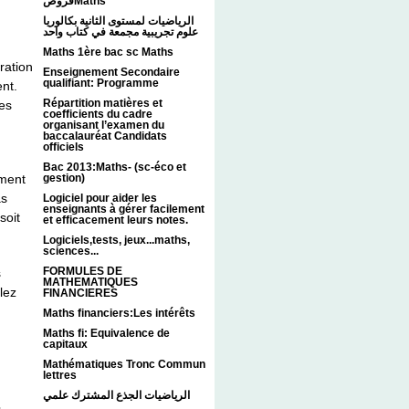
فروضMaths
الرياضيات لمستوى الثانية بكالوريا
علوم تجريبية مجمعة في كتاب واحد
Maths 1ère bac sc Maths
aration
Enseignement Secondaire
qualifiant: Programme
nt.
Répartition matières et
les
coefficients du cadre
organisant l’examen du
baccalauréat Candidats
officiels
Bac 2013:Maths- (sc-éco et
gestion)
mment
as
Logiciel pour aider les
enseignants à gérer facilement
soit
et efficacement leurs notes.
Logiciels,tests, jeux...maths,
sciences...
FORMULES DE
s
MATHEMATIQUES
lez
FINANCIERES
Maths financiers:Les intérêts
Maths fi: Equivalence de
capitaux
Mathématiques Tronc Commun
lettres
الرياضيات الجذع المشترك علمي