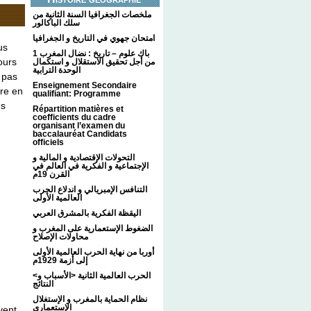
ملخصات الجغرافيا السنة الثانية من
سلك الباكالور
امتحان جهوي في التاريخ و الجغرافيا
us
1 باك علوم – تاريخ : نضال المغرب
ours
من أجل تحقيق الاستقلال و استكمال
الوحدة الترابية
 pas
Enseignement Secondaire
tre en
qualifiant: Programme
us
Répartition matières et
coefficients du cadre
organisant l’examen du
baccalauréat Candidats
officiels
التحولات الإقتصادية و المالية و
الإجتماعية و الفكرية في العالم في
القرن 19م
التنافس الإمبريالي و اندلاع الحرب
العالمية الأولى
اليقظة الفكرية بالمشرق العربي
الضغوط الإستعمارية على المغرب و
محاولات الإصلاح
أوربا من نهاية الحرب العالمية الأولى
إلى أزمة 1929م
<الحرب العالمية الثانية <الأسباب و
النتائج
نظام الحماية بالمغرب و الإستغلال
الإستعماري
vent