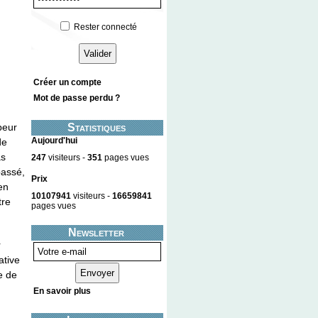
Rester connecté
Créer un compte
Mot de passe perdu ?
Statistiques
peur
Aujourd'hui
de
as
247
visiteurs -
351
pages vues
passé,
Prix
en
10107941
visiteurs -
16659841
tre
pages vues
Newsletter
r
ative
e de
En savoir plus