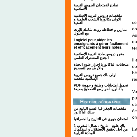
نمادج للامتحان الجهوي التربية
الاسلامية
ملخصات دروس التربية الاسلامية
الاولى بكالوريا الشعب العلمية و
sé
التقنية
do
تمارين و خطاطة روعة شاملة للإرث
مع الحلول
Au
Logiciel pour aider les
qu
enseignants à gérer facilement
et efficacement leurs notes.
te
مقرر دروس مادة التربية الإسلامية
الجذع المشترك العلمي
Il
امتحانات الباكالوريا احرار علوم الحياة
de
والأرض مع التصحيح
hé
اولى باك جميع دروس التربية
الإسلامية ملخصة
re
PDF تحميل امتحانات وطنية و جهوية
باكالوريا احرار مع التصحيح بصيغة
Vo
pu
Histoire géographie
ut
ملخصات الجغرافيا السنة الثانية من
éc
سلك الباكالور
om
امتحان جهوي في التاريخ و الجغرافيا
1 باك علوم – تاريخ : نضال المغرب
L
من أجل تحقيق الاستقلال و استكمال
الوحدة الترابية