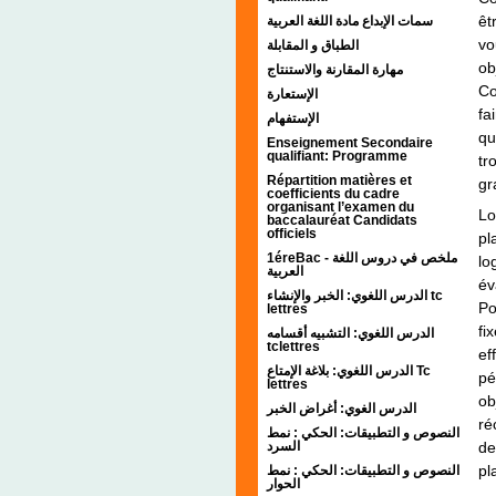
êt
سمات الإبداع مادة اللغة العربية
vo
الطباق و المقابلة
ob
مهارة المقارنة والاستنتاج
Co
الإستعارة
fa
الإستفهام
qu
Enseignement Secondaire
qualifiant: Programme
tr
Répartition matières et
gr
coefficients du cadre
organisant l’examen du
Lo
baccalauréat Candidats
officiels
pl
1éreBac - ملخص في دروس اللغة
lo
العربية
év
الدرس اللغوي: الخبر والإنشاء tc
Po
lettres
fi
الدرس اللغوي: التشبيه أقسامه
tclettres
ef
الدرس اللغوي: بلاغة الإمتاع Tc
pé
lettres
ob
الدرس الغوي: أغراض الخبر
ré
النصوص و التطبيقات: الحكي : نمط
السرد
de
pl
النصوص و التطبيقات: الحكي : نمط
الحوار