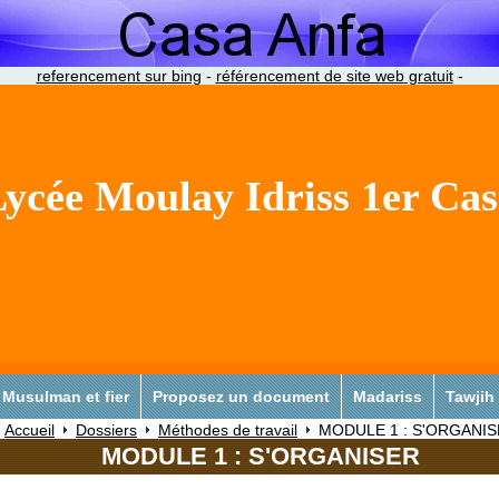
referencement sur bing
-
référencement de site web gratuit
-
ycée Moulay Idriss 1er Ca
Musulman et fier
Proposez un document
Madariss
Tawjih
Accueil
Dossiers
Méthodes de travail
MODULE 1 : S'ORGANI
MODULE 1 : S'ORGANISER