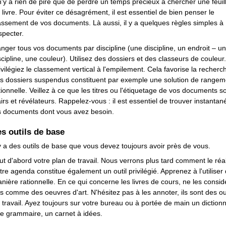
 n'y a rien de pire que de perdre un temps précieux à chercher une feuil
 livre. Pour éviter ce désagrément, il est essentiel de bien penser le
assement de vos documents. Là aussi, il y a quelques règles simples à
specter.
nger tous vos documents par discipline (une discipline, un endroit – u
scipline, une couleur). Utilisez des dossiers et des classeurs de couleur.
ivilégiez le classement vertical à l'empilement. Cela favorise la recherc
s dossiers suspendus constituent par exemple une solution de rangem
tionnelle. Veillez à ce que les titres ou l'étiquetage de vos documents s
airs et révélateurs. Rappelez-vous : il est essentiel de trouver instanta
s documents dont vous avez besoin.
s outils de base
 y a des outils de base que vous devez toujours avoir près de vous.
ut d'abord votre plan de travail. Nous verrons plus tard comment le réal
tre agenda constitue également un outil privilégié. Apprenez à l'utiliser
nière rationnelle. En ce qui concerne les livres de cours, ne les consid
s comme des oeuvres d'art. N'hésitez pas à les annoter, ils sont des ou
 travail. Ayez toujours sur votre bureau ou à portée de main un dictionn
e grammaire, un carnet à idées.