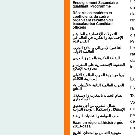
Il
Enseignement Secondaire
qualifiant: Programme
un
Répartition matières et
cl
coefficients du cadre
re
organisant l’examen du
baccalauréat Candidats
officiels
Ra
التحولات الإقتصادية و المالية و
di
الإجتماعية و الفكرية في العالم في
Pr
القرن 19م
Le
التنافس الإمبريالي و اندلاع الحرب
العالمية الأولى
ra
اليقظة الفكرية بالمشرق العربي
cl
الضغوط الإستعمارية على المغرب و
le
محاولات الإصلاح
أوربا من نهاية الحرب العالمية الأولى
Le
إلى أزمة 1929م
<الحرب العالمية الثانية <الأسباب و
Il
النتائج
To
نظام الحماية بالمغرب و الإستغلال
الإستعماري
Vo
نضال المغرب من أجل تحقيق
ma
الإستقلال و استكمال الوحدة الترابية
pa
ملف العولمة و التحديات الراهنة
de
Examen régional:histoire-géo
2013-casa
un
منهجية التعامل مع امتحان التاريخ