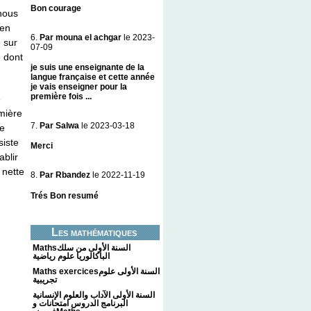
Bon courage
-nous
 en
6.
Par mouna el achgar
le 2023-
e sur
07-09
e dont
je suis une enseignante de la
langue française et cette année
je vais enseigner pour la
première fois ...
e
mière
7.
Par Salwa
le 2023-03-18
le
siste
Merci
ablir
 nette
8.
Par Rbandez
le 2022-11-19
Trés Bon resumé
Les mathématiques
Mathsالسنة الأولى من سلك
الباكالوريا علوم رياضية
Maths exercicesالسنة الأولى علوم
تجريبية
السنة الأولى الآداب والعلوم الإنسانية
البرنامج الدروس امتحانات و