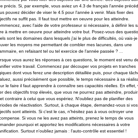
re précis. Si, par exemple, vous aviez un 4.3 de français l'année précé
us pouvez décider de viser le 4.5 pour l'année à venir. Mais fixer des
jectifs ne suffit pas. Il faut tout mettre en oeuvre pour les atteindre.
mmencez, avec l'aide de votre professeur si nécessaire, à définir les s
ire à mettre en oeuvre pour atteindre votre but. Posez-vous des questio
els sont les domaines dans lesquels j'ai le plus de difficultés, où vais-je
ouver les moyens me permettant de combler mes lacunes, dans une
ammaire, en refaisant tel ou tel exercice de l'année passée ? ...
rsque vous aurez les réponses à ces questions, le moment est venu d
anifier votre travail. Commencez par découper vos projets en tranches
giques dont vous ferez une description détaillée puis, pour chaque tâch
aluez, aussi précisément que possible, le temps nécessaire à sa réalisa
ur le faire il faut apprendre à connaître ses capacités réelles. En effet,
xer des objectifs trop élevés, que vous ne pourrez pas atteindre, produi
fet contraire à celui que vous espériez. N'oubliez pas de planifier des
riodes de réactivation. Surtout, à chaque étape, demandez-vous si vos
jectifs sont atteints. Si c'est le cas, n'hésitez pas à vous octroyer une
compense. Si vous ne les avez pas atteints, prenez le temps de vous
mander pourquoi et apportez les modifications nécessaires à votre
anification. Surtout n'oubliez jamais : l'auto-contrôle est essentiel !