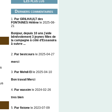
Les plus lus
Derniers commentaires
1.
Par GRILHAULT des
FONTAINES Hélène
le 2025-08-
21
Bonjour, depuis 10 ans j'aide
bénévolement 3 jeunes filles de
la campagne à côté d'Essaouira
à suivre ...
2.
Par bestcours
le 2025-04-27
merci
us
3.
Par Mehdi El
le 2025-04-10
Bon travail Merci
ous
4.
Par wassim
le 2024-02-26
tres bien
5.
Par fistone
le 2023-07-09