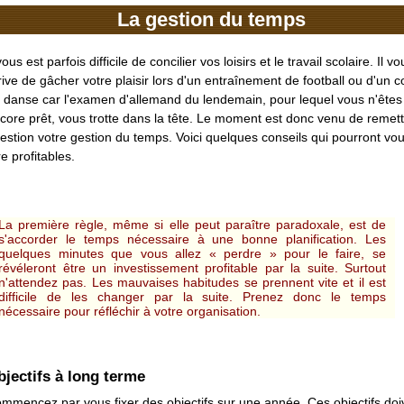
La gestion du temps
 vous est parfois difficile de concilier vos loisirs et le travail scolaire. Il vo
rive de gâcher votre plaisir lors d'un entraînement de football ou d'un c
 danse car l'examen d'allemand du lendemain, pour lequel vous n'êtes
core prêt, vous trotte dans la tête. Le moment est donc venu de remet
estion votre gestion du temps. Voici quelques conseils qui pourront vo
re profitables.
La première règle, même si elle peut paraître paradoxale, est de
s'accorder le temps nécessaire à une bonne planification. Les
quelques minutes que vous allez « perdre » pour le faire, se
révéleront être un investissement profitable par la suite. Surtout
n'attendez pas. Les mauvaises habitudes se prennent vite et il est
difficile de les changer par la suite. Prenez donc le temps
nécessaire pour réfléchir à votre organisation.
bjectifs à long terme
mmencez par vous fixer des objectifs sur une année. Ces objectifs doi