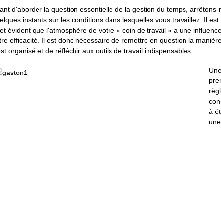
ant d'aborder la question essentielle de la gestion du temps, arrêtons
elques instants sur les conditions dans lesquelles vous travaillez. Il est
fet évident que l'atmosphère de votre « coin de travail » a une influenc
tre efficacité. Il est donc nécessaire de remettre en question la manièr
 est organisé et de réfléchir aux outils de travail indispensables.
Un
pre
règ
con
à ét
une