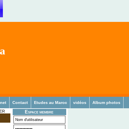
sa
 net
Contact
Etudes au Maroc
vidéos
Album photos
SER
Espace membre