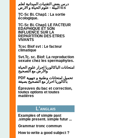
درس بعض التقنيات الميدانية لعلم
البيئة - علوم الحياة و الارض tcs
TC-Sc Bi. Chap1 : La sortie
écologique.
TC-Sc Bi. Chap1 LE FACTEUR
EDAPHIQUE ET SON
INFLUENCE SUR LA
REPARTITION DES ETRES
VIVANTS
Tcsc Biof svt : Le facteur
climatique
Svt.Tc. sc. Biof: La reproduction
sexuée chez les spermaphytes.
امتحانات الباكالوريا احرار علوم الحياة
والأرض مع التصحيح
PDF تحميل امتحانات وطنية و جهوية
باكالوريا احرار مع التصحيح بصيغة
Épreuves du bac et correction,
toutes options et toutes
matières
L'anglais
Examples of simple past
.simple present. simple futur ...
Grammar tronc commun
How to write a good subject ?