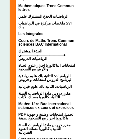
Mathématiques Tronc Commun
lettres
الرياضيات الجذع المشترك علمي
ملخصات مركزة في الرياضيات SVT
باك
Les Intégrales
Cours de Maths Tronc Commun
sciences BAC International
الجذع المشترك
عـــــــــــلــــــــمــــــــــــي
الرياضيات الدروس
امتحانات الباكالوريا احرار علوم الحياة
والأرض مع التصحيح
الرياضيات: الثانية باك علوم رياضية
البرنامج الدروس امتحانات و فروض
الرياضيات: الثانية باك علوم فيزيائية
مقرر دروس مادة الرياضيات السنة
الثانية بكالوريا مسلك الآداب
Maths: 1ère Bac International
sciences ex cours et exercices
PDF تحميل امتحانات وطنية و جهوية
باكالوريا احرار مع التصحيح بصيغة
مقرر دروس مادة الرياضيات السنة
الثانية باكالوريا مسلك العلوم
الفيزيائية