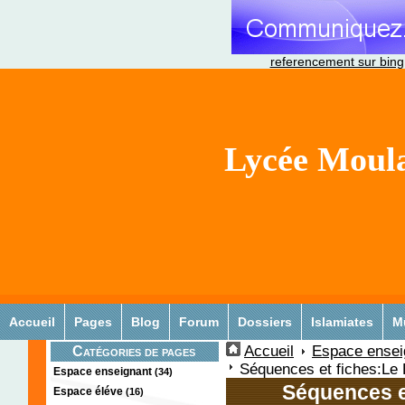
referencement sur bing
Lycée Moula
Accueil
Pages
Blog
Forum
Dossiers
Islamiates
M
Accueil
Espace ensei
Catégories de pages
Séquences et fiches:Le
Espace enseignant
(34)
Séquences e
Espace éléve
(16)