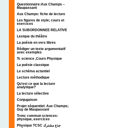
Questionnaire:Aux Champs –
Maupassant
Aux Champs: fiche de lecture
Les figures de style; cours et
exercices
LA SUBORDONNEE RELATIVE
Lexique du théâtre
La poésie en vers libres
Rédiger un texte argumentatif
avec exemples
Tc science ,Cours Physique
La poésie classique
Le schéma actantiel
Lecture méthodique
Qu'est ce que la lecture
analytique?
La lecture sélective
Conjugaison
Projet séquentiel: Aux Champs;
Guy de Maupassant
Tronc commun sciences:
physique, exercices
Physique TCSC جذع مشترك