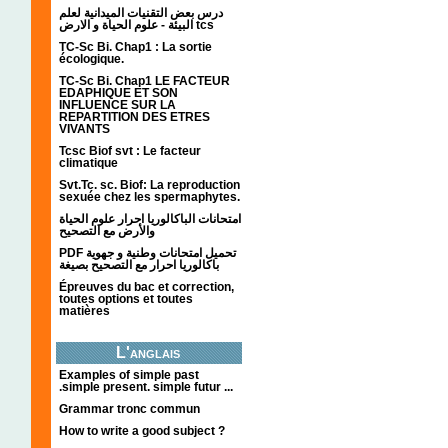
درس بعض التقنيات الميدانية لعلم
البيئة - علوم الحياة و الارض tcs
TC-Sc Bi. Chap1 : La sortie
écologique.
TC-Sc Bi. Chap1 LE FACTEUR
EDAPHIQUE ET SON
INFLUENCE SUR LA
REPARTITION DES ETRES
VIVANTS
Tcsc Biof svt : Le facteur
climatique
Svt.Tc. sc. Biof: La reproduction
sexuée chez les spermaphytes.
امتحانات الباكالوريا احرار علوم الحياة
والأرض مع التصحيح
PDF تحميل امتحانات وطنية و جهوية
باكالوريا احرار مع التصحيح بصيغة
Épreuves du bac et correction,
toutes options et toutes
matières
L'anglais
Examples of simple past
.simple present. simple futur ...
Grammar tronc commun
How to write a good subject ?