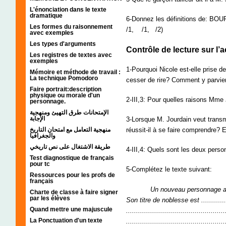
L'énonciation dans le texte
dramatique
6-Donnez les définitions de:
Les formes du raisonnement
/1, /1, /2)
avec exemples
Les types d'arguments
Contrôle de lecture sur l’a
Les registres de textes avec
exemples
1-Pourquoi Nicole est-elle prise de
Mémoire et méthode de travail :
La technique Pomodoro
cesser de rire? Comment y parvien
Faire portrait:description
physique ou morale d'un
2-III,3: Pour quelles raisons Mme
personnage.
الإمتحانات طرق التهيئ ومنهجية
الإجابة
3-Lorsque M. Jourdain veut transm
منهجية التعامل مع امتحان التاريخ
réussit-il à se faire comprendre? 
والجغرافيا
طريقة الاشتغال على نص تاريخي
4-III,4: Quels sont les deux pers
Test diagnostique de français
pour tc
5-Complétez le texte suivant:
Ressources pour les profs de
français
Un nouveau personnage appa
Charte de classe à faire signer
par les élèves
Son titre de noblesse est ............
Quand mettre une majuscule
.................................................
La Ponctuation d'un texte
.................................................