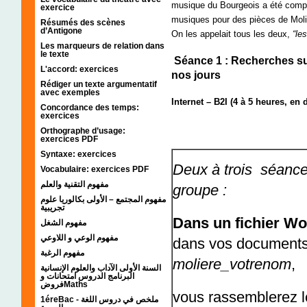
musique du Bourgeois a été com
exercice
musiques pour des pièces de Moliè
Résumés des scènes
d’Antigone
On les appelait tous les deux,
“le
Les marqueurs de relation dans
le texte
Séance 1 : Recherches sur 
L'accord: exercices
nos jours
Rédiger un texte argumentatif
avec exemples
Internet – B2I (4 à 5 heures, en
Concordance des temps:
exercices
Orthographe d’usage:
exercices PDF
Syntaxe: exercices
Deux à trois séance
Vocabulaire: exercices PDF
مفهوم التقنية والعلم
groupe :
مفهوم المجتمع – الأولى بكالوريا علوم
تجريبية
Dans un fichier W
مفهوم الشغل
مفهوم الوعي و اللاوعي
dans vos documents,
مفهوم الرغبة
moliere_votrenom
,
السنة الأولى الآداب والعلوم الإنسانية
البرنامج الدروس امتحانات و
فروضMaths
vous rassemblerez l
1éreBac - ملخص في دروس اللغة