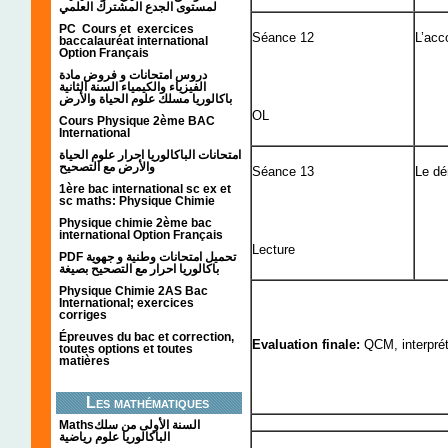
لمستوى الجدع المشترك العلمي
PC Cours et exercices
Séance 12
L’acc
baccalauréat international
Option Français
دروس امتحانات و فروض مادة
الفيزياء والكيمياء السنة الثانية
باكالوريا مسلك علوم الحياة والأرض
OL
Cours Physique 2ème BAC
International
امتحانات الباكالوريا احرار علوم الحياة
والأرض مع التصحيح
Séance 13
Le d
1ère bac international sc ex et
sc maths: Physique Chimie
Physique chimie 2ème bac
international Option Français
Lecture
PDF تحميل امتحانات وطنية و جهوية
باكالوريا احرار مع التصحيح بصيغة
Physique Chimie 2AS Bac
International; exercices
corriges
Épreuves du bac et correction,
Evaluation finale:
QCM, interprét
toutes options et toutes
matières
Les mathématiques
Mathsالسنة الأولى من سلك
الباكالوريا علوم رياضية