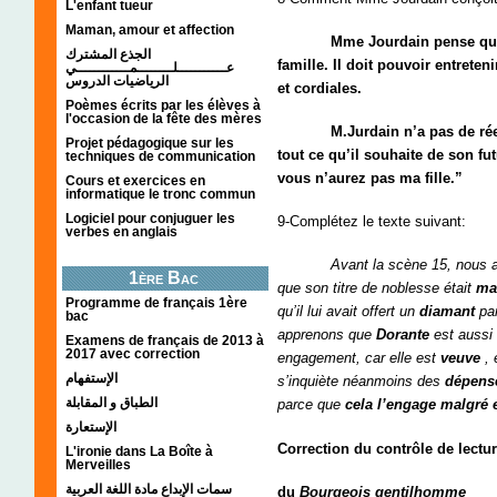
L'enfant tueur
Maman, amour et affection
Mme Jourdain pense qu’il do
الجذع المشترك
famille. Il doit pouvoir entrete
عـــــــــــلــــــــمــــــــــــي
الرياضيات الدروس
et cordiales.
Poèmes écrits par les élèves à
l'occasion de la fête des mères
M.Jurdain n’a pas de réelle 
Projet pédagogique sur les
tout ce qu’il souhaite de son f
techniques de communication
vous n’aurez pas ma fille.”
Cours et exercices en
informatique le tronc commun
Logiciel pour conjuguer les
9-Complétez le texte suivant:
verbes en anglais
Avant la scène 15, nous 
1ère Bac
que son titre de noblesse était
ma
Programme de français 1ère
qu’il lui avait offert un
diamant
par
bac
apprenons que
Dorante
est aussi 
Examens de français de 2013 à
2017 avec correction
engagement, car elle est
veuve
, 
الإستفهام
s’inquiète néanmoins des
dépens
الطباق و المقابلة
parce que
cela l’engage malgré e
الإستعارة
Correction du contrôle de lectur
L'ironie dans La Boîte à
Merveilles
سمات الإبداع مادة اللغة العربية
du
Bourgeois gentilhomme