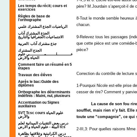
Les temps du récit; cours et
père? M.Jourdain s’aperçoit-il d
exercices
Règles de base de
8-Tout le monde semble heureux 
l'orthographe
chacun.
الرياضيات الجذع المشترك علمي
الجذع المشترك آداب
9-Relevez tous les passages (indi
الاجتماعيات:الجغرافيا والتاريخ
que cette pièce est une comédie-b
جذع مشترك آداب :العربية
pièce?
الجذع المشترك
عـــــــــــلــــــــمــــــــــــي علوم
الحياة والارض
Comment faire un résumé en 5
étapes
Correction du contrôle de lecture s
Travaux des élèves
Après le bac:Guide des
diplômes
1-Pourquoi Nicole est-elle prise de
cesser de rire? Comment y parvien
Orthographe les déterminants
indéfinis : Maint, nul, plusieurs
Accentuation ou Signes
La cause de son fou rire est
auxiliaires
soufflet, mais rien n’y fait. Ell
SVT Tcsc cours علوم الحياة
والأرض
toute une “compagnie”, ce qui si
درس بعض التقنيات الميدانية لعلم
البيئة - علوم الحياة و الارض tcs
2-III,3: Pour quelles raisons Mme
درس الكرانيتية وعلاقتها بظاهرة