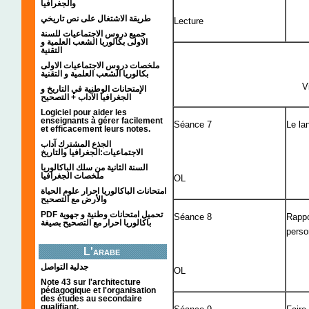
والجغرافيا
طريقة الاشتغال على نص تاريخي
Lecture
جميع دروس الاجتماعيات للسنة
الاولى بكالوريا الشعب العلمية و
التقنية
ملخصات دروس الاجتماعيات الاولى
بكالوريا الشعب العلمية و التقنية
V
الإمتحانات الوطنية في التاريخ و
الجغرافيا الآداب + التصحيح
Logiciel pour aider les
enseignants à gérer facilement
Séance 7
Le la
et efficacement leurs notes.
الجذع المشترك آداب
الاجتماعيات:الجغرافيا والتاريخ
السنة الثانية من سلك الباكالوريا
ملخصات الجغرافيا
OL
امتحانات الباكالوريا احرار علوم الحياة
والأرض مع التصحيح
PDF تحميل امتحانات وطنية و جهوية
Séance 8
Rappo
باكالوريا احرار مع التصحيح بصيغة
pers
L'arabe
جدلية التواصل
OL
Note 43 sur l'architecture
pédagogique et l'organisation
des études au secondaire
qualifiant.