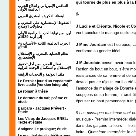
qui tourne de plus en plus à la 
التنافس الإمبريالي و اندلاع الحرب
العالمية الأولى
8-
اليقظة الفكرية بالمشرق العربي
الضغوط الإستعمارية على المغرب و
J
Lucile et Cléonte
,
Nicole et Co
محاولات الإصلاح
vont conclure le mariage qu’ils es
أوربا من نهاية الحرب العالمية الأولى
إلى أزمة 1929م
<الحرب العالمية الثانية <الأسباب و
J
Mme Jourdain
est heureuse, car
النتائج
conforme au gendre idéal.
نظام الحماية بالمغرب و الإستغلال
الإستعماري
J
M.Jourdain
pense avoir reçu les
نضال المغرب من أجل تحقيق
الإستقلال و استكمال الوحدة الترابية
l’action de bout en bout, s’être mo
ملف العولمة و التحديات الراهنة
résistances de sa femme et de sa fi
Le Dernier jour d'un condamné:
devrait pas ce réjouir, car il a é
livre audio (Version Intégrale)
l’annonce du mariage de Dorante 
Le roman à thèse
soupçons de sa femme; il croit êtr
Le dormeur du val; poème et
épouser un haut personnage turc.)
étude
Barbara - Jacques Prévert -
Etude
9-Les passages musicaux sont no
Les Vieux de Jacques BREL:
musique - Premier intermède: dia
Texte et étude
dans des garçons tailleurs - Troi
Antigone:Le prologue; étude
boire - Quatrième intermède: la cér
Le vocabulaire du théâtre avec