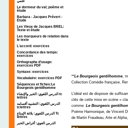
علمي
Le dormeur du val; poème et
étude
Barbara - Jacques Prévert -
Etude
Les Vieux de Jacques BREL:
Texte et étude
Les marqueurs de relation dans
le texte
L'accord: exercices
Concordance des temps:
exercices
Orthographe d’usage:
exercices PDF
Syntaxe: exercices
**
Le Bourgeois gentilhomme
, m
Vocabulaire: exercices PDF
Collection Comédie française, Re
Séquences et fiches:Le
Bourgeois gentilhomme
L’idéal est de disposer de suffis
الدرس اللغوي: الخبر والإنشاء tc
lettres
clés de cette mise en scène « cl
الدرس اللغوي: التشبيه أقسامه
comme :
Le Bourgeois gentilh
tclettres
Poème Harmonique, de Vincent Du
الدرس اللغوي: بلاغة الإمتاع Tc
lettres
de Martin Fraudeau, Arte et Alpha
الدرس الغوي: أغراض الخبر