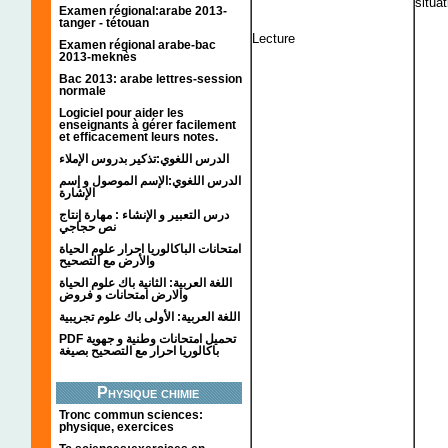
situa
Examen régional:arabe 2013-
tanger - tétouan
Lecture
Examen régional arabe-bac
2013-meknès
Bac 2013: arabe lettres-session
normale
Logiciel pour aider les
enseignants à gérer facilement
et efficacement leurs notes.
الدرس اللغوي:تذكير بدروس الإملاء
الدرس اللغوي:الإسم الموصول و إسم
الإشارة
درس التعبير و الإنشاء : مهارة إنتاج
نص حجاجي
امتحانات الباكالوريا احرار علوم الحياة
والأرض مع التصحيح
اللغة العربية: الثانية باك علوم الحياة
والارض امتحانات و فروض
اللغة العربية: الأولى باك علوم تجريبية
PDF تحميل امتحانات وطنية و جهوية
باكالوريا احرار مع التصحيح بصيغة
Physique chimie
Tronc commun sciences:
physique, exercices