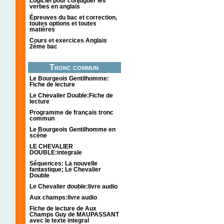
Logiciel pour conjuguer les
verbes en anglais
Épreuves du bac et correction,
toutes options et toutes
matières
Cours et exercices Anglais
2ème bac
Tronc commun
Le Bourgeois Gentilhomme:
Fiche de lecture
Le Chevalier Double:Fiche de
lecture
Programme de français tronc
commun
Le Bourgeois Gentilhomme en
scène
LE CHEVALIER
DOUBLE:integrale
Séquences: La nouvelle
fantastique; Le Chevalier
Double
Le Chevalier double:livre audio
Aux champs:livre audio
Fiche de lecture de Aux
Champs Guy de MAUPASSANT
avec le texte integral