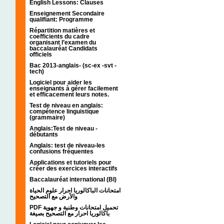
English Lessons: Clauses
Enseignement Secondaire
qualifiant: Programme
Répartition matières et
coefficients du cadre
organisant l’examen du
baccalauréat Candidats
officiels
Bac 2013-anglais- (sc-ex -svt -
tech)
Logiciel pour aider les
enseignants à gérer facilement
et efficacement leurs notes.
Test de niveau en anglais:
compétence linguistique
(grammaire)
Anglais:Test de niveau -
débutants
Anglais: test de niveau-les
confusions fréquentes
Applications et tutoriels pour
créer des exercices interactifs
Baccalauréat international (BI)
امتحانات الباكالوريا احرار علوم الحياة
والأرض مع التصحيح
PDF تحميل امتحانات وطنية و جهوية
باكالوريا احرار مع التصحيح بصيغة