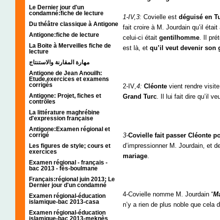
Le Dernier jour d'un
condamné:fiche de lecture
1-IV,3:
Covielle est
déguisé en Tu
Du théâtre classique à Antigone
fait croire à M. Jourdain qu’il étai
Antigone:fiche de lecture
celui-ci était
gentilhomme
. Il pr
La Boite à Merveilles fiche de
est là, et
qu’il veut devenir son
lecture
مهارة المقارنة والاستنتاج
Antigone de Jean Anouilh:
Etude,exercices et examens
corrigés
2-IV
,4:
Cléonte
vient rendre visit
Antigone: Projet, fiches et
Grand Turc
. Il lui fait dire qu’il 
contrôles
La littérature maghrébine
d'expression française
Antigone:Examen régional et
3-
Covielle fait passer Cléonte 
corrigé
d’impressionner M. Jourdain, et d
Les figures de style; cours et
exercices
mariage
.
Examen régional - français -
bac 2013 - fès-boulmane
Français:régional juin 2013; Le
Dernier jour d'un condamné
4-Covielle nomme M. Jourdain “
M
Examen régional-éducation
islamique-bac 2013-casa
n’y a rien de plus noble que cela 
Examen régional-éducation
islamique-bac 2013-meknès