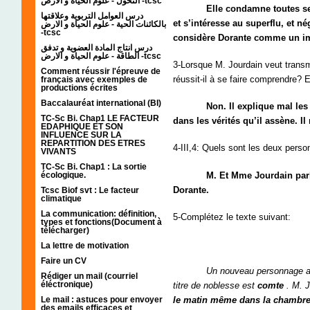
التحول - علوم الحياة و الارض -tcsc
Elle condamne toutes ses occ
درس العوامل التربوية وعلاقتها
et s’intéresse au superflu, et n
بالكائنات الحية - علوم الحياة و الارض
-tcsc
considère Dorante comme un i
درس انتاج المادة العضوية و تدفق
الطاقة - علوم الحياة و الارض -tcsc
3-Lorsque M. Jourdain veut transm
Comment réussir l'épreuve de
réussit-il à se faire comprendre? 
français avec exemples de
productions écrites
Baccalauréat international (BI)
Non. Il explique mal les don
TC-Sc Bi. Chap1 LE FACTEUR
dans les vérités qu’il assène. 
EDAPHIQUE ET SON
INFLUENCE SUR LA
REPARTITION DES ETRES
4-III,4: Quels sont les deux pers
VIVANTS
TC-Sc Bi. Chap1 : La sortie
M. Et Mme Jourdain parlent e
écologique.
Dorante.
Tcsc Biof svt : Le facteur
climatique
La communication: définition,
5-Complétez le texte suivant:
types et fonctions(Document à
télécharger)
La lettre de motivation
Faire un CV
Un nouveau personnage ap
Rédiger un mail (courriel
éléctronique)
titre de noblesse est
comte
. M. J
Le mail : astuces pour envoyer
le matin même dans la chambre d
des emails efficaces et