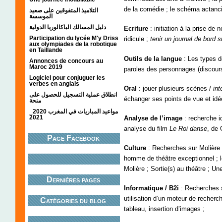
de la comédie ; le schéma actanci
التلاميذ المتفوقين على صعيد
الموسسة
دليل المسالك الباكالوريا الدولية
Ecriture
: initiation à la prise de 
Participation du lycée M'y Driss
ridicule ;
tenir un journal de bord s
aux olympiades de la robotique
en Taillande
Outils de la langue
: Les types d
Annonces de concours au
Maroc 2019
paroles des personnages (discours d
Logiciel pour conjuguer les
verbes en anglais
Oral
: jouer plusieurs scènes /
int
انطلاق عملية التسجيل للحصول على
échanger ses points de vue et id
منحة
مواعيد المباريات في المغرب 2020_
2021
Analyse de l’image
: recherche i
analyse du film
Le Roi danse
, de 
Page Facebook
Culture
: Recherches sur Molière e
homme de théâtre exceptionnel ; l
Molière ; Sortie(s) au théâtre ; Un
Dernières pages
Informatique / B2i
: Recherches su
utilisation d’un moteur de recherc
Catégories du blog
tableau, insertion d’images ;