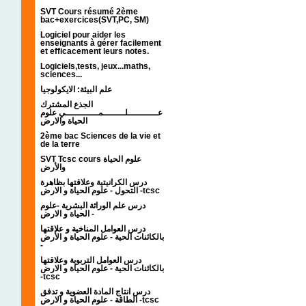
SVT Cours résumé 2ème
bac+exercices(SVT,PC, SM)
Logiciel pour aider les
enseignants à gérer facilement
et efficacement leurs notes.
Logiciels,tests, jeux...maths,
sciences...
علم البيئة: الايكولوجيا
الجذع المشترك
عـــــــــــلــــــــمــــــــــــي علوم
الحياة والارض
2ème bac Sciences de la vie et
de la terre
SVT Tcsc cours علوم الحياة
والأرض
درس الكرانيتية وعلاقتها بظاهرة
التحول - علوم الحياة و الارض -tcsc
درس علم الوراثة البشرية -علوم
الحياة و الارض -
درس العوامل المناخية و علاقتها
بالكائنات الحية - علوم الحياة و الأرض
-
درس العوامل التربوية وعلاقتها
بالكائنات الحية - علوم الحياة و الارض
-tcsc
درس انتاج المادة العضوية و تدفق
الطاقة - علوم الحياة و الارض -tcsc