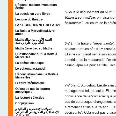
Régional du bac: Production
écrite
5-
Sous le déguisement du Mufti, Co
La poésie en vers libres
bâton à son maître
, en faisant c
Lexique du théâtre
bastonnara
.”, au cours de la céré
LA SUBORDONNEE RELATIVE
La Boite à Merveilles:Livre
audio
Mathsالسنة الأولى من سلك
الباكالوريا علوم رياضية
6-V,1:
Il la traite d’ “
impertinente
”, 
Maths 1ère bac sc Maths
phrases turques afin
d’impressi
Elle ne comprend rien à son accout
Questionnaire sur La Boite à
Merveilles
comédie, de la mascarade: l’exist
La poésie classique
celui-ci éprouve pour sa fille, l’
Le schéma actantiel
L’énonciation dans La Boite à
Merveilles
Lecture méthodique
7-V,5 et 6:
Au début,
Lucile
s’insu
Qu'est ce que la lecture
mariage trois fois de suite. Elle fin
analytique?
conscience de la “comédie” que j
La lecture sélective
pas de ce brusque changement, car i
Conjugaison
la raison. Il
à ramener sa fille à
s’
التحولات الإقتصادية و المالية و
الإجتماعية و الفكرية في العالم في
obéissante”. Cela n’est pas vra
القرن 19م