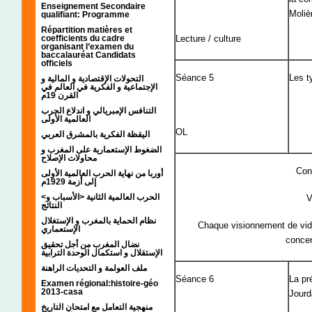
Enseignement Secondaire
Moliè
qualifiant: Programme
Répartition matières et
coefficients du cadre
Lecture / culture
organisant l’examen du
baccalauréat Candidats
officiels
Séance 5
Les t
التحولات الإقتصادية و المالية و
الإجتماعية و الفكرية في العالم في
القرن 19م
التنافس الإمبريالي و اندلاع الحرب
العالمية الأولى
OL
اليقظة الفكرية بالمشرق العربي
الضغوط الإستعمارية على المغرب و
محاولات الإصلاح
Cont
أوربا من نهاية الحرب العالمية الأولى
إلى أزمة 1929م
<الحرب العالمية الثانية <الأسباب و
V
النتائج
نظام الحماية بالمغرب و الإستغلال
Chaque visionnement de vid
الإستعماري
concer
نضال المغرب من أجل تحقيق
الإستقلال و استكمال الوحدة الترابية
ملف العولمة و التحديات الراهنة
Séance 6
La pr
Examen régional:histoire-géo
2013-casa
Jourd
منهجية التعامل مع امتحان التاريخ