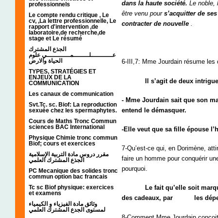
dans la haute société.
Le noble, l
professionnels
être venu pour
s’acquitter de ses
Le compte rendu critique , Le
cv, ,La lettre professionnelle, Le
contracter de nouvelle
.
rapport d'intervention ,de
laboratoire,de recherche,de
stage et Le résumé
الجذع المشترك
عـــــــــــلــــــــمــــــــــــي علوم
الحياة والارض
6-III,7: Mme Jourdain résume les 
TYPES, STRATÉGIES ET
ENJEUX DE LA
Il s’agit de deux intrigue
COMMUNICATION
Les canaux de communication
- Mme Jourdain sait que son mari
Svt.Tc. sc. Biof: La reproduction
entend le démasquer.
sexuée chez les spermaphytes.
Cours de Maths Tronc Commun
sciences BAC International
-Elle veut que sa fille épouse l
Physique Chimie tronc commun
Biof; cours et exercices
7-Qu’est-ce qui, en Dorimène, atti
مقرر دروس مادة التربية الإسلامية
faire un homme pour conquérir un
الجذع المشترك العلمي
pourquoi.
PC Mecanique des solides tronc
commun option bac francais
Tc sc Biof physique: exercices
Le fait qu’elle soit marquis
et examens
des cadeaux, par les dépenses
وثائق مادة الفيزياء و الكيمياء
لمستوى الجدع المشترك العلمي
8-Comment Mme Jourdain conçoit-e