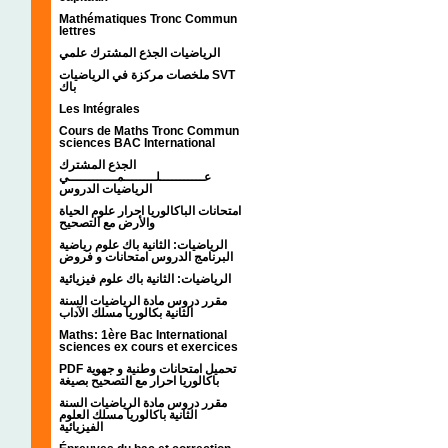
Mathématiques Tronc Commun
lettres
الرياضيات الجذع المشترك علمي
ملخصات مركزة في الرياضيات SVT
باك
Les Intégrales
Cours de Maths Tronc Commun
sciences BAC International
الجذع المشترك
عـــــــــــلــــــــمــــــــــــي
الرياضيات الدروس
امتحانات الباكالوريا احرار علوم الحياة
والأرض مع التصحيح
الرياضيات: الثانية باك علوم رياضية
البرنامج الدروس امتحانات و فروض
الرياضيات: الثانية باك علوم فيزيائية
مقرر دروس مادة الرياضيات السنة
الثانية بكالوريا مسلك الآداب
Maths: 1ère Bac International
sciences ex cours et exercices
PDF تحميل امتحانات وطنية و جهوية
باكالوريا احرار مع التصحيح بصيغة
مقرر دروس مادة الرياضيات السنة
الثانية باكالوريا مسلك العلوم
الفيزيائية