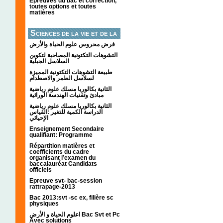
Épreuves du bac et correction,
toutes options et toutes
matières
Sciences de la vie et de la
terre
فرض محروس علوم الحياة والأرض
التشوهات التكتونیة المصاحبة لتكوین
السلاسل الجبلیة
طبيعة التشوهات التكتونية المميزة
لسلاسل الطمر والاصطدام
الثانية بكالوريا مسلك علوم رياضية
مبادئ وتقنيات الهندسة الوراثية
الثانية بكالوريا مسلك علوم رياضية
الدراسة الكمية للتغير :القياس
الإحيائي
Enseignement Secondaire
qualifiant: Programme
Répartition matières et
coefficients du cadre
organisant l’examen du
baccalauréat Candidats
officiels
Epreuve svt- bac-session
rattrapage-2013
Bac 2013:svt -sc ex, filière sc
physiques
اعلوم الحياة و الأرض Bac Svt et Pc
Avec solutions