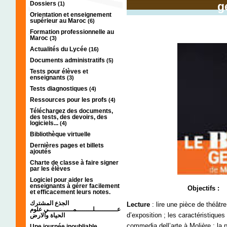
Dossiers
g
(1)
Orientation et enseignement
supérieur au Maroc
(6)
Formation professionnelle au
Maroc
(3)
Actualités du Lycée
(16)
Documents administratifs
(5)
Tests pour élèves et
enseignants
(3)
Tests diagnostiques
(4)
Ressources pour les profs
(4)
Téléchargez des documents,
des tests, des devoirs, des
logiciels...
(4)
Bibliothèque virtuelle
Dernières pages et billets
ajoutés
Charte de classe à faire signer
par les élèves
Logiciel pour aider les
enseignants à gérer facilement
Objectifs :
et efficacement leurs notes.
الجذع المشترك
Lecture
: lire une pièce de théâtre 
عـــــــــــلــــــــمــــــــــــي علوم
d’exposition ; les caractéristiques
الحياة والارض
commedia dell’arte à Molière ; la
Une journée inoubliable