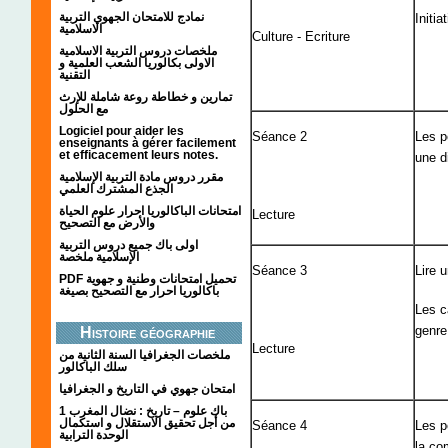
نمادج للامتحان الجهوي التربية
Initia
الاسلامية
Culture - Ecriture
ملخصات دروس التربية الاسلامية
الاولى بكالوريا الشعب العلمية و
التقنية
تمارين و خطاطة روعة شاملة للإرث
مع الحلول
Logiciel pour aider les
Séance 2
Les p
enseignants à gérer facilement
et efficacement leurs notes.
une di
مقرر دروس مادة التربية الإسلامية
الجذع المشترك العلمي
امتحانات الباكالوريا احرار علوم الحياة
Lecture
والأرض مع التصحيح
اولى باك جميع دروس التربية
الإسلامية ملخصة
Séance 3
Lire 
PDF تحميل امتحانات وطنية و جهوية
باكالوريا احرار مع التصحيح بصيغة
Les c
genre
Histoire géographie
Lecture
ملخصات الجغرافيا السنة الثانية من
سلك الباكالور
امتحان جهوي في التاريخ و الجغرافيا
1 باك علوم – تاريخ : نضال المغرب
من أجل تحقيق الاستقلال و استكمال
Séance 4
Les p
الوحدة الترابية
la co