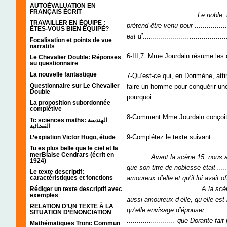
AUTOÉVALUATION EN
FRANÇAIS ÉCRIT
............................... . Le noble,
TRAVAILLER EN ÉQUIPE :
prétend être venu pour ..................
ÊTES-VOUS BIEN ÉQUIPÉ?
est d’.........................................
Focalisation et points de vue
narratifs
6-III,7: Mme Jourdain résume les 
Le Chevalier Double: Réponses
au questionnaire
La nouvelle fantastique
7-Qu’est-ce qui, en Dorimène, atti
Questionnaire sur Le Chevalier
faire un homme pour conquérir un
Double
pourquoi.
La proposition subordonnée
complétive
8-Comment Mme Jourdain conçoit-e
Tc sciences maths: الهندسة
الفضائية
9-Complétez le texte suivant:
L’expiation Victor Hugo, étude
Tu es plus belle que le ciel et la
merBlaise Cendrars (écrit en
Avant la scène 15, nous 
1924)
que son titre de noblesse était ..........
Le texte descriptif:
amoureux d’elle et qu’il lui avait offe
caractéristiques et fonctions
.................................. . A la
Rédiger un texte descriptif avec
exemples
aussi amoureux d’elle, qu’elle est l
RELATION D’UN TEXTE À LA
qu’elle envisage d’épouser ..........
SITUATION D’ÉNONCIATION
........................ que Dorante f
Mathématiques Tronc Commun