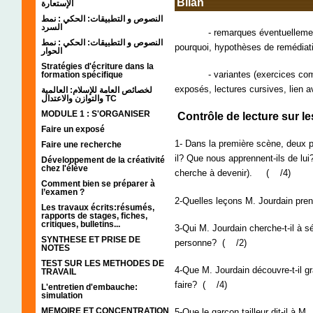
Bilan
الإستعارة
النصوص و التطبيقات: الحكي : نمط
السرد
- remarques éventuellement cri
النصوص و التطبيقات: الحكي : نمط
pourquoi, hypothèses de remédiat
الحوار
Stratégies d'écriture dans la
- variantes (exercices complém
formation spécifique
exposés, lectures cursives, lien a
لخصائص العامة للإسلام: العالمية
والتوازن والاعتدال TC
MODULE 1 : S'ORGANISER
Contrôle de lecture sur les
Faire un exposé
1- Dans la première scène, deux p
Faire une recherche
il? Que nous apprennent-ils de lui
Développement de la créativité
chez l'élève
cherche à devenir). ( /4)
Comment bien se préparer à
l’examen ?
2-Quelles leçons M. Jourdain pren
Les travaux écrits:résumés,
rapports de stages, fiches,
critiques, bulletins...
3-Qui M. Jourdain cherche-t-il à s
SYNTHESE ET PRISE DE
personne? ( /2)
NOTES
TEST SUR LES METHODES DE
4-Que M. Jourdain découvre-t-il gr
TRAVAIL
faire? ( /4)
L'entretien d'embauche:
simulation
MEMOIRE ET CONCENTRATION
5-Que le garçon tailleur dit-il à 