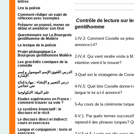
lettres
..............................................
Lire la poésie
.................................................
Comment rédiger un sujet de
réflexion avec exemples
C
ontrôle de lecture sur le
Préparer un exposé, mener un
gentilhomme
débat et améliorer son Oral
Questionnaire sur Le Bourgeois
1-IV,3: Comment Covielle se présent
gentilhomme de Molière
annonce-t-il?
Le lexique de la poésie
Projet pédagogique:Le
Bourgeois gentilhomme Molière
2-IV,4: Qui vient rendre visite à 
Les procédés comiques de la
intention vient-il le trouver?
comédie
الدرس اللغوي:الإسم الموصول و إسم
3-Quel est le stratagème de Coviel
الإشارة
درس التعبير و الإنشاء : مهارة إنتاج
نص حجاجي
4-IV,5: Quel titre Covielle donne-t
langue le lui a-t-il annoncé?
علم البيئة: الايكولوجيا
Etudes supérieures en France :
comment trouver sa voie ?
5-Au cours de la cérémonie turque, 
Le système énonciatif : le
discours et le récit
6-V,1: Par quels termes successi
Le discours direct et indirect:
reprend-il des phrases turques? Q
cours et exercices
Langue et conjugaison : tests et
exercices
7-V,5 et 6: Lucile est-elle aussi d