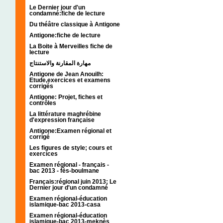
Le Dernier jour d'un
condamné:fiche de lecture
Du théâtre classique à Antigone
Antigone:fiche de lecture
La Boite à Merveilles fiche de
lecture
مهارة المقارنة والاستنتاج
Antigone de Jean Anouilh:
Etude,exercices et examens
corrigés
Antigone: Projet, fiches et
contrôles
La littérature maghrébine
d'expression française
Antigone:Examen régional et
corrigé
Les figures de style; cours et
exercices
Examen régional - français -
bac 2013 - fès-boulmane
Français:régional juin 2013; Le
Dernier jour d'un condamné
Examen régional-éducation
islamique-bac 2013-casa
Examen régional-éducation
islamique-bac 2013-meknès