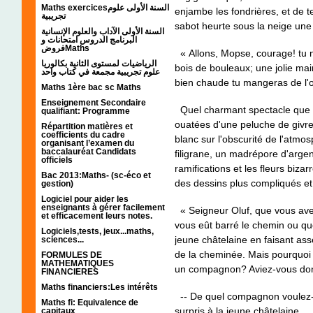
Maths exercicesالسنة الأولى علوم
enjambe les fondrières, et de 
تجريبية
sabot heurte sous la neige une a
السنة الأولى الآداب والعلوم الإنسانية
البرنامج الدروس امتحانات و
فروضMaths
«
Allons, Mopse, courage! tu n'
الرياضيات لمستوى الثانية بكالوريا
bois de bouleaux; une jolie mai
علوم تجريبية مجمعة في كتاب واحد
bien chaude tu mangeras
de l
Maths 1ère bac sc Maths
Enseignement Secondaire
Quel charmant spectacle que l
qualifiant: Programme
ouatées d'une peluche de givre,
Répartition matières et
coefficients du cadre
blanc sur l'obscurité de l'atmo
organisant l’examen du
baccalauréat Candidats
filigrane, un madrépore d'argent
officiels
ramifications et les fleurs bizar
Bac 2013:Maths- (sc-éco et
des dessins plus compliqués et 
gestion)
Logiciel pour aider les
enseignants à gérer facilement
« Seigneur Oluf, que vous avez
et efficacement leurs notes.
vous eût barré le chemin ou que
Logiciels,tests, jeux...maths,
jeune châtelaine en faisant asse
sciences...
de la cheminée. Mais pourquoi
FORMULES DE
MATHEMATIQUES
un compagnon? Aviez-vous donc
FINANCIERES
Maths financiers:Les intérêts
-- De quel compagnon voulez-vo
Maths fi: Equivalence de
surpris à la jeune châtelaine.
capitaux