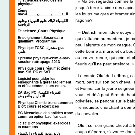
Tc sciences:exercices en
« Maître, regardez comme la ne
physique
jusqu'à terre la cime des sapin
2ème
les loups maigres et bramer ai
bacالــفــــــــيـــــــــزيــــــــاء
l'agonie?
الكيمياء 2باك علوم الفيزياء وعلوم
الرياضية
Tc science ,Cours Physique
-- Dietrich, mon fidèle écuyer,
Enseignement Secondaire
qui s'attache au manteau; je pa
qualifiant: Programme
peu l'aigrette de mon casque. 
Physique TCSC جذع مشترك
cette bonne armure, et du bout 
علمي
au pauvre renne, qui geint et 
Epreuve physique-chimie-bac-
session rattrapage-2013
fleurie qu'il ne peut atteindre. »
Physique cours résumé: 2ème
bac. SM, PC et SVT
Le comte Oluf de Lodbrog, car t
Logiciel pour aider les
mort, part sur son bon cheval
enseignants à gérer facilement
et efficacement leurs notes.
et Fenris, car le jeune seigne
2A Bac PC الفيزياء الكيمياء
vous, et déjà peut-être, du haut
التمارين والفروض
poivrière, se penche sur le balc
Physique Chimie tronc commun
Biof; cours et exercices
fille
inquiète, cherchant à démê
PC Mecanique des solides tronc
du chevalier.
commun option bac francais
Tc sc Biof physique: exercices
Oluf, sur son grand cheval à fo
et examens
coups d'éperon, s'avance dans l
وثائق مادة الفيزياء و الكيمياء