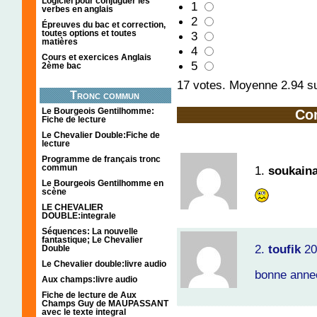
Logiciel pour conjuguer les
1
verbes en anglais
2
Épreuves du bac et correction,
toutes options et toutes
3
matières
4
Cours et exercices Anglais
5
2ème bac
17
votes. Moyenne
2.94
su
Tronc commun
Le Bourgeois Gentilhomme:
Co
Fiche de lecture
Le Chevalier Double:Fiche de
lecture
Programme de français tronc
commun
1.
soukaina
Le Bourgeois Gentilhomme en
scène
LE CHEVALIER
DOUBLE:integrale
Séquences: La nouvelle
fantastique; Le Chevalier
2.
toufik
20
Double
Le Chevalier double:livre audio
bonne anne
Aux champs:livre audio
Fiche de lecture de Aux
Champs Guy de MAUPASSANT
avec le texte integral