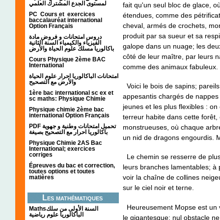
لمستوى الجدع المشترك العلمي
fait qu'un seul bloc de glace, 
PC Cours et exercices
étendues, comme des pétrificat
baccalauréat international
cheval, armés de crochets, mord
Option Français
produit par sa sueur et sa respira
دروس امتحانات و فروض مادة
الفيزياء والكيمياء السنة الثانية
galope dans un nuage; les deux
باكالوريا مسلك علوم الحياة والأرض
côté de leur maître, par leurs 
Cours Physique 2ème BAC
International
comme des animaux fabuleux.
امتحانات الباكالوريا احرار علوم الحياة
والأرض مع التصحيح
Voici le bois de sapins; pareils
1ère bac international sc ex et
appesantis chargés de nappes b
sc maths: Physique Chimie
jeunes et les plus flexibles : on
Physique chimie 2ème bac
international Option Français
terreur habite dans cette forêt
PDF تحميل امتحانات وطنية و جهوية
monstrueuses, où chaque arbre
باكالوريا احرار مع التصحيح بصيغة
un nid de dragons engourdis. Ma
Physique Chimie 2AS Bac
International; exercices
corriges
Le chemin se resserre de plus 
Épreuves du bac et correction,
leurs branches lamentables; à p
toutes options et toutes
voir la chaîne de collines nei
matières
sur le ciel noir et terne.
Les mathématiques
Heureusement Mopse est un vig
Mathsالسنة الأولى من سلك
الباكالوريا علوم رياضية
le gigantesque; nul obstacle ne l