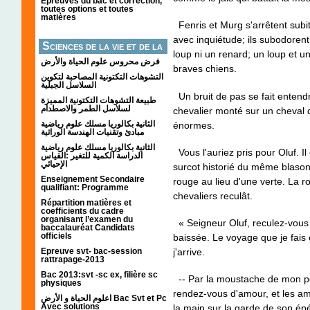
Épreuves du bac et correction,
toutes options et toutes
matières
Fenris et Murg s'arrêtent subi
avec inquiétude; ils subodorent
Sciences de la vie et de la
loup ni un renard; un loup et 
terre
فرض محروس علوم الحياة والأرض
braves chiens.
التشوهات التكتونیة المصاحبة لتكوین
السلاسل الجبلیة
Un bruit de pas se fait entendr
طبيعة التشوهات التكتونية المميزة
لسلاسل الطمر والاصطدام
chevalier monté sur un cheval d
الثانية بكالوريا مسلك علوم رياضية
énormes.
مبادئ وتقنيات الهندسة الوراثية
الثانية بكالوريا مسلك علوم رياضية
Vous l'auriez pris pour Oluf. 
الدراسة الكمية للتغير :القياس
الإحيائي
surcot historié du même blason
Enseignement Secondaire
rouge au lieu d'une verte. La rou
qualifiant: Programme
chevaliers reculât.
Répartition matières et
coefficients du cadre
organisant l’examen du
« Seigneur Oluf, reculez-vous p
baccalauréat Candidats
officiels
baissée. Le voyage que je fais 
Epreuve svt- bac-session
j'arrive.
rattrapage-2013
Bac 2013:svt -sc ex, filière sc
-- Par la moustache de mon pèr
physiques
rendez-vous d'amour, et les am
اعلوم الحياة و الأرض Bac Svt et Pc
Avec solutions
la main sur la garde de son ép