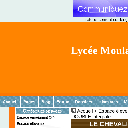
referencement sur bing
Lycée Moula
Accueil
Pages
Blog
Forum
Dossiers
Islamiates
M
Accueil
Espace éléve
Catégories de pages
DOUBLE:integrale
Espace enseignant
(34)
LE CHEVALI
Espace éléve
(16)