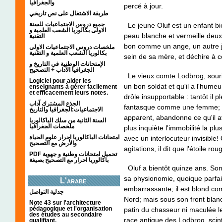
والجغرافيا
percé à jour.
طريقة الاشتغال على نص تاريخي
جميع دروس الاجتماعيات للسنة
Le jeune Oluf est un enfant bien
الاولى بكالوريا الشعب العلمية و
peau blanche et vermeille deux e
التقنية
bon comme un ange, un autre jo
ملخصات دروس الاجتماعيات الاولى
بكالوريا الشعب العلمية و التقنية
sein de sa mère, et déchire à 
الإمتحانات الوطنية في التاريخ و
الجغرافيا الآداب + التصحيح
Le vieux comte Lodbrog, souria
Logiciel pour aider les
un bon soldat et qu'il a l'humeur
enseignants à gérer facilement
et efficacement leurs notes.
drôle insupportable : tantôt il pl
الجذع المشترك آداب
fantasque comme une femme; il 
الاجتماعيات:الجغرافيا والتاريخ
apparent, abandonne ce qu'il ava
السنة الثانية من سلك الباكالوريا
ملخصات الجغرافيا
plus inquiète l'immobilité la plu
امتحانات الباكالوريا احرار علوم الحياة
avec un interlocuteur invisibl
والأرض مع التصحيح
agitations, il dit que l'étoile ro
PDF تحميل امتحانات وطنية و جهوية
باكالوريا احرار مع التصحيح بصيغة
Oluf a bientôt quinze ans. Son 
sa physionomie, quoique parfai
L'arabe
embarrassante; il est blond co
جدلية التواصل
Nord; mais sous son front blan
Note 43 sur l'architecture
pédagogique et l'organisation
patin du chasseur ni maculée le 
des études au secondaire
race antique des Lodbrog, scin
qualifiant.