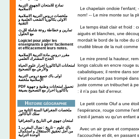
نمادج للامتحان الجهوي التربية
Le chapelain ondoie l'enfant; -
الاسلامية
nom! -- Le mire monte sur la plu
ملخصات دروس التربية الاسلامية
الاولى بكالوريا الشعب العلمية و
التقنية
Le temps était clair et froid 
تمارين و خطاطة روعة شاملة للإرث
aiguës et blanches, une décou
مع الحلول
mordait le bord de la robe du cie
Logiciel pour aider les
enseignants à gérer facilement
crudité bleue de la nuit comme 
et efficacement leurs notes.
مقرر دروس مادة التربية الإسلامية
Le mire prend la hauteur, remarq
الجذع المشترك العلمي
longs calculs en encre rouge s
امتحانات الباكالوريا احرار علوم الحياة
والأرض مع التصحيح
cabalistiques; il rentre dans so
اولى باك جميع دروس التربية
s'est pourtant pas trompé dans
الإسلامية ملخصة
juste comme un trébuchet à pes
PDF تحميل امتحانات وطنية و جهوية
باكالوريا احرار مع التصحيح بصيغة
: il n'a pas fait d'erreur.
Histoire géographie
Le petit comte Oluf a une étoi
l'espérance, rouge comme l'enfe
ملخصات الجغرافيا السنة الثانية من
سلك الباكالور
s'est-il jamais vu qu'un enfant 
امتحان جهوي في التاريخ و الجغرافيا
1 باك علوم – تاريخ : نضال المغرب
Avec un air grave et compassé
من أجل تحقيق الاستقلال و استكمال
l'accouchée et dit, en passant
الوحدة الترابية