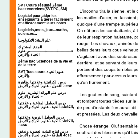
SVT Cours résumé 2ème
bac+exercices(SVT,PC, SM)
L'inconnu tira la sienne, et 
Logiciel pour aider les
les mailles d'acier, en faisaient 
enseignants à gérer facilement
et efficacement leurs notes.
quoique d'une trempe supérieu
Logiciels,tests, jeux...maths,
On eût pris les combattants, à 
sciences...
de leur respiration haletante, 
علم البيئة: الايكولوجيا
rouge. Les chevaux, animés de
الجذع المشترك
belles dents leurs cous veineux,
عـــــــــــلــــــــمــــــــــــي علوم
الحياة والارض
s'agitaient avec des soubresaut
2ème bac Sciences de la vie et
derrière, et se servant de leur
de la terre
portaient des coups terribles p
SVT Tcsc cours علوم الحياة
والأرض
affreusement par-dessus leurs t
qu'un hurlement.
درس الكرانيتية وعلاقتها بظاهرة
التحول - علوم الحياة و الارض -tcsc
درس علم الوراثة البشرية -علوم
Les gouttes de sang, suintant 
الحياة و الارض -
et tombant toutes tièdes sur la 
درس العوامل المناخية و علاقتها
بالكائنات الحية - علوم الحياة و الأرض
de peu d'instants l'on aurait di
-
et pressées. Les deux chevalier
درس العوامل التربوية وعلاقتها
بالكائنات الحية - علوم الحياة و الارض
-tcsc
Chose étrange, Oluf sentait les 
درس انتاج المادة العضوية و تدفق
souffrait des blessures qu'il fais
الطاقة - علوم الحياة و الارض -tcsc