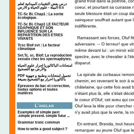
grand froid dans la poitrine, co
درس بعض التقنيات الميدانية لعلم
coeur, et pourtant sa cuirasse n
البيئة - علوم الحياة و الارض tcs
seule blessure était un coup dan
TC-Sc Bi. Chap1 : La sortie
écologique.
vainqueur souffrait autant que 
TC-Sc Bi. Chap1 LE FACTEUR
indifférente.
EDAPHIQUE ET SON
INFLUENCE SUR LA
REPARTITION DES ETRES
Ramassant ses forces, Oluf fit
VIVANTS
adversaire. -- O terreur! que vit 
Tcsc Biof svt : Le facteur
climatique
même devant lui : un miroir eût 
Svt.Tc. sc. Biof: La reproduction
spectre, avec le chevalier à l'ét
sexuée chez les spermaphytes.
disparut.
امتحانات الباكالوريا احرار علوم الحياة
والأرض مع التصحيح
La spirale de corbeaux remonta
PDF تحميل امتحانات وطنية و جهوية
باكالوريا احرار مع التصحيح بصيغة
chemin; en revenant le soir à s
Épreuves du bac et correction,
châtelaine, qui cette fois avait 
toutes options et toutes
matières
n'étant plus là, elle s'était dé
le coeur d'Oluf, cet aveu qui coû
L'anglais
Oluf leva la tête pour chercher s
n'y avait plus que la verte, la r
Examples of simple past
.simple present. simple futur ...
Grammar tronc commun
En entrant, Brenda, tout heureus
How to write a good subject ?
remarquer au jeune Oluf que le 