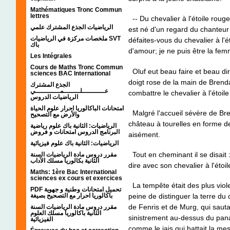
Mathématiques Tronc Commun
lettres
-- Du chevalier à l'étoile rou
الرياضيات الجذع المشترك علمي
est né d'un regard du chanteur 
ملخصات مركزة في الرياضيات SVT
défaites-vous du chevalier à l'é
باك
d'amour; je ne puis être la fe
Les Intégrales
Cours de Maths Tronc Commun
Oluf eut beau faire et beau dire
sciences BAC International
doigt rose de la main de Brenda;
الجذع المشترك
عـــــــــــلــــــــمــــــــــــي
combattre le chevalier à l'étoile
الرياضيات الدروس
امتحانات الباكالوريا احرار علوم الحياة
Malgré l'accueil sévère de Bren
والأرض مع التصحيح
château à tourelles en forme d
الرياضيات: الثانية باك علوم رياضية
البرنامج الدروس امتحانات و فروض
aisément.
الرياضيات: الثانية باك علوم فيزيائية
Tout en cheminant il se disait :
مقرر دروس مادة الرياضيات السنة
الثانية بكالوريا مسلك الآداب
dire avec son chevalier à l'étoi
Maths: 1ère Bac International
sciences ex cours et exercices
La tempête était des plus violen
PDF تحميل امتحانات وطنية و جهوية
باكالوريا احرار مع التصحيح بصيغة
peine de distinguer la terre du
de Fenris et de Murg, qui sautaie
مقرر دروس مادة الرياضيات السنة
الثانية باكالوريا مسلك العلوم
sinistrement au-dessus du panac
الفيزيائية
comme le jais qui battait la m