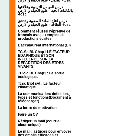
التحول - علوم الحياة و الارض -tcsc
درس العوامل التربوية وعلاقتها
بالكائنات الحية - علوم الحياة و الارض
-tcsc
درس انتاج المادة العضوية و تدفق
الطاقة - علوم الحياة و الارض -tcsc
Comment réussir l'épreuve de
français avec exemples de
productions écrites
Baccalauréat international (BI)
TC-Sc Bi. Chap1 LE FACTEUR
EDAPHIQUE ET SON
INFLUENCE SUR LA
REPARTITION DES ETRES
VIVANTS
TC-Sc Bi. Chap1 : La sortie
écologique.
Tcsc Biof svt : Le facteur
climatique
La communication: définition,
types et fonctions(Document à
télécharger)
La lettre de motivation
Faire un CV
Rédiger un mail (courriel
éléctronique)
Le mail : astuces pour envoyer
des emails efficaces et