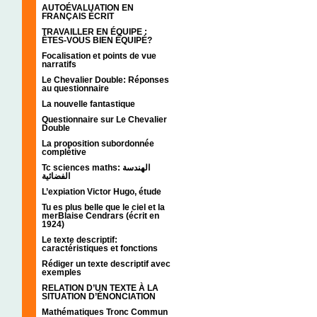
AUTOÉVALUATION EN
FRANÇAIS ÉCRIT
TRAVAILLER EN ÉQUIPE :
ÊTES-VOUS BIEN ÉQUIPÉ?
Focalisation et points de vue
narratifs
Le Chevalier Double: Réponses
au questionnaire
La nouvelle fantastique
Questionnaire sur Le Chevalier
Double
La proposition subordonnée
complétive
Tc sciences maths: الهندسة
الفضائية
L’expiation Victor Hugo, étude
Tu es plus belle que le ciel et la
merBlaise Cendrars (écrit en
1924)
Le texte descriptif:
caractéristiques et fonctions
Rédiger un texte descriptif avec
exemples
RELATION D’UN TEXTE À LA
SITUATION D’ÉNONCIATION
Mathématiques Tronc Commun