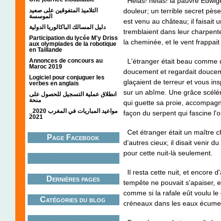
Hélas! hélas! la pauvre Edwige
douleur; un terrible secret pès
التلاميذ المتفوقين على صعيد
الموسسة
est venu au château; il faisait u
دليل المسالك الباكالوريا الدولية
tremblaient dans leur charpente
Participation du lycée M'y Driss
la cheminée, et le vent frappai
aux olympiades de la robotique
en Taillande
L'étranger était beau comme u
Annonces de concours au
Maroc 2019
doucement et regardait douceme
Logiciel pour conjuguer les
glaçaient de terreur et vous ins
verbes en anglais
sur un abîme. Une grâce scélér
انطلاق عملية التسجيل للحصول على
منحة
qui guette sa proie, accompagn
مواعيد المباريات في المغرب 2020_
façon du serpent qui fascine l'o
2021
Cet étranger était un maître cha
Page Facebook
d'autres cieux; il disait venir 
pour cette nuit-là seulement.
Il resta cette nuit, et encore d'
Dernières pages
tempête ne pouvait s'apaiser, e
comme si la rafale eût voulu le
Catégories du blog
créneaux dans les eaux écumeu