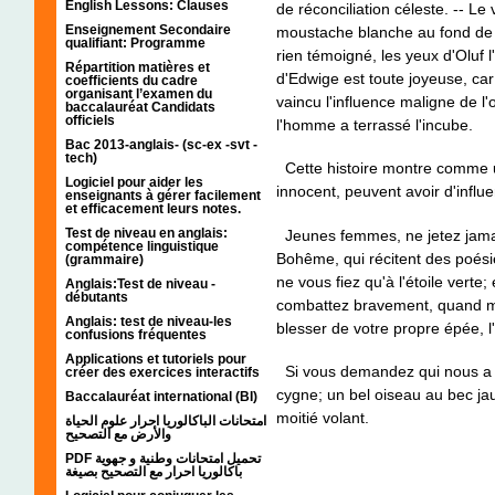
English Lessons: Clauses
de réconciliation céleste. -- Le
Enseignement Secondaire
moustache blanche au fond de so
qualifiant: Programme
rien témoigné, les yeux d'Oluf l'
Répartition matières et
d'Edwige est toute joyeuse, car
coefficients du cadre
organisant l’examen du
vaincu l'influence maligne de l'
baccalauréat Candidats
officiels
l'homme a terrassé l'incube.
Bac 2013-anglais- (sc-ex -svt -
tech)
Cette histoire montre comme 
Logiciel pour aider les
innocent, peuvent avoir d'influ
enseignants à gérer facilement
et efficacement leurs notes.
Test de niveau en anglais:
Jeunes femmes, ne jetez jamai
compétence linguistique
Bohême, qui récitent des poésie
(grammaire)
ne vous fiez qu'à l'étoile verte
Anglais:Test de niveau -
débutants
combattez bravement, quand m
Anglais: test de niveau-les
blesser de votre propre épée, l'
confusions fréquentes
Applications et tutoriels pour
Si vous demandez qui nous a a
créer des exercices interactifs
cygne; un bel oiseau au bec jau
Baccalauréat international (BI)
moitié volant.
امتحانات الباكالوريا احرار علوم الحياة
والأرض مع التصحيح
PDF تحميل امتحانات وطنية و جهوية
باكالوريا احرار مع التصحيح بصيغة