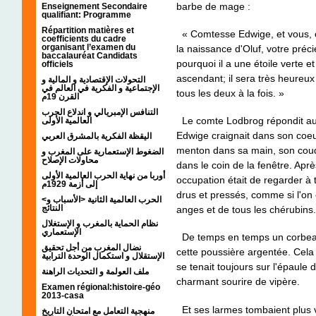
barbe de mage :
Enseignement Secondaire
qualifiant: Programme
Répartition matières et
« Comtesse Edwige, et vous, c
coefficients du cadre
organisant l’examen du
la naissance d'Oluf, votre précie
baccalauréat Candidats
pourquoi il a une étoile verte e
officiels
ascendant; il sera très heureux
التحولات الإقتصادية و المالية و
الإجتماعية و الفكرية في العالم في
tous les deux à la fois. »
القرن 19م
التنافس الإمبريالي و اندلاع الحرب
Le comte Lodbrog répondit au m
العالمية الأولى
Edwige craignait dans son coeu
اليقظة الفكرية بالمشرق العربي
menton dans sa main, son cou
الضغوط الإستعمارية على المغرب و
محاولات الإصلاح
dans le coin de la fenêtre. Aprè
أوربا من نهاية الحرب العالمية الأولى
occupation était de regarder à 
إلى أزمة 1929م
drus et pressés, comme si l'on 
<الحرب العالمية الثانية <الأسباب و
النتائج
anges et de tous les chérubins.
نظام الحماية بالمغرب و الإستغلال
الإستعماري
De temps en temps un corbeau 
نضال المغرب من أجل تحقيق
cette poussière argentée. Cela 
الإستقلال و استكمال الوحدة الترابية
se tenait toujours sur l'épaule 
ملف العولمة و التحديات الراهنة
charmant sourire de vipère.
Examen régional:histoire-géo
2013-casa
Et ses larmes tombaient plus v
منهجية التعامل مع امتحان التاريخ