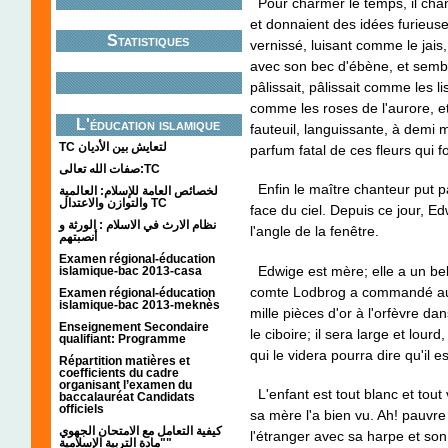
Pour charmer le temps, il chant
et donnaient des idées furieuses
Statistiques
vernissé, luisant comme le jais,
avec son bec d'ébène, et sembl
pâlissait, pâlissait comme les li
comme les roses de l'aurore, et
L'éducation islamique
fauteuil, languissante, à demi m
TC لتعايش بين الأديان
parfum fatal de ces fleurs qui f
صفات الله تعالى:TC
Enfin le maître chanteur put par
لخصائص العامة للإسلام: العالمية
والتوازن والاعتدال TC
face du ciel. Depuis ce jour, E
نظام الارث في الاسلام : الورثة و
l'angle de la fenêtre.
أنصبتهم
Examen régional-éducation
Edwige est mère; elle a un bel 
islamique-bac 2013-casa
comte Lodbrog a commandé au fo
Examen régional-éducation
islamique-bac 2013-meknès
mille pièces d'or à l'orfèvre d
Enseignement Secondaire
le ciboire; il sera large et lou
qualifiant: Programme
qui le videra pourra dire qu'il 
Répartition matières et
coefficients du cadre
organisant l’examen du
L'enfant est tout blanc et tout v
baccalauréat Candidats
officiels
sa mère l'a bien vu. Ah! pauvr
كيفية التعامل مع الامتحان الجهوي
l'étranger avec sa harpe et son
"مادة التربية الإسلامية"