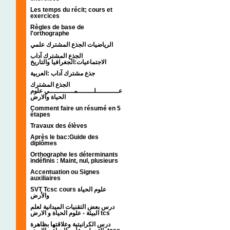
Les temps du récit; cours et
exercices
Règles de base de
l'orthographe
الرياضيات الجذع المشترك علمي
الجذع المشترك آداب
الاجتماعيات:الجغرافيا والتاريخ
جذع مشترك آداب :العربية
الجذع المشترك
عـــــــــــلــــــــمــــــــــــي علوم
الحياة والارض
Comment faire un résumé en 5
étapes
Travaux des élèves
Après le bac:Guide des
diplômes
Orthographe les déterminants
indéfinis : Maint, nul, plusieurs
Accentuation ou Signes
auxiliaires
SVT Tcsc cours علوم الحياة
والأرض
درس بعض التقنيات الميدانية لعلم
البيئة - علوم الحياة و الارض tcs
درس الكرانيتية وعلاقتها بظاهرة