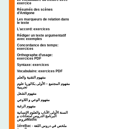
exercice
Résumés des scènes
d’Antigone
Les marqueurs de relation dans
le texte
L'accord: exercices
Rédiger un texte argumentatif
avec exemples
Concordance des temps:
exercices
Orthographe d’usage:
exercices PDF
Syntaxe: exercices
Vocabulaire: exercices PDF
مفهوم التقنية والعلم
مفهوم المجتمع – الأولى بكالوريا علوم
تجريبية
مفهوم الشغل
مفهوم الوعي و اللاوعي
مفهوم الرغبة
السنة الأولى الآداب والعلوم الإنسانية
البرنامج الدروس امتحانات و
فروضMaths
1éreBac - ملخص في دروس اللغة