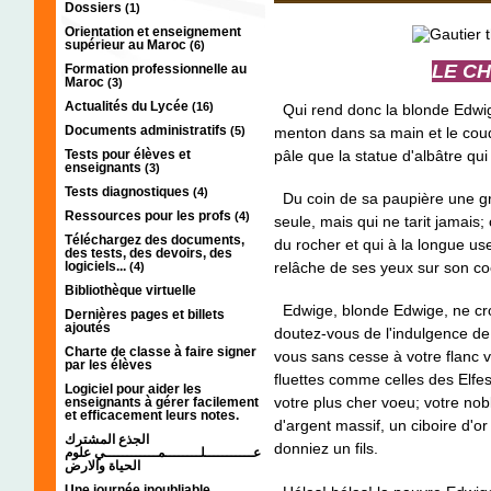
Dossiers
(1)
Orientation et enseignement
supérieur au Maroc
(6)
LE C
Formation professionnelle au
Maroc
(3)
Actualités du Lycée
(16)
Qui rend donc la blonde Edwige s
Documents administratifs
(5)
menton dans sa main et le cou
Tests pour élèves et
pâle que la statue d'albâtre qu
enseignants
(3)
Tests diagnostiques
(4)
Du coin de sa paupière une gro
Ressources pour les profs
(4)
seule, mais qui ne tarit jamais
Téléchargez des documents,
du rocher et qui à la longue us
des tests, des devoirs, des
logiciels...
relâche de ses yeux sur son coeu
(4)
Bibliothèque virtuelle
Edwige, blonde Edwige, ne cro
Dernières pages et billets
ajoutés
doutez-vous de l'indulgence de 
Charte de classe à faire signer
vous sans cesse à votre flanc 
par les élèves
fluettes comme celles des Elfes 
Logiciel pour aider les
votre plus cher voeu; votre no
enseignants à gérer facilement
et efficacement leurs notes.
d'argent massif, un ciboire d'or 
الجذع المشترك
donniez un fils.
عـــــــــــلــــــــمــــــــــــي علوم
الحياة والارض
Une journée inoubliable