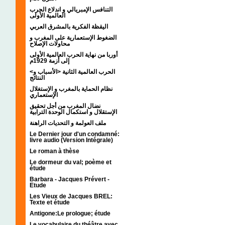
التنافس الإمبريالي و اندلاع الحرب
العالمية الأولى
اليقظة الفكرية بالمشرق العربي
الضغوط الإستعمارية على المغرب و
محاولات الإصلاح
أوربا من نهاية الحرب العالمية الأولى
إلى أزمة 1929م
<الحرب العالمية الثانية <الأسباب و
النتائج
نظام الحماية بالمغرب و الإستغلال
الإستعماري
نضال المغرب من أجل تحقيق
الإستقلال و استكمال الوحدة الترابية
ملف العولمة و التحديات الراهنة
Le Dernier jour d'un condamné:
livre audio (Version Intégrale)
Le roman à thèse
Le dormeur du val; poème et
étude
Barbara - Jacques Prévert -
Etude
Les Vieux de Jacques BREL:
Texte et étude
Antigone:Le prologue; étude
Le vocabulaire du théâtre avec