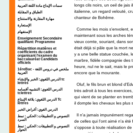
longs cils noirs, un oeil de jai
سمات الإبداع مادة اللغة العربية
italienne, un regard velouté, 
الطباق و المقابلة
chanteur de Bohême.
مهارة المقارنة والاستنتاج
الإستعارة
Comme les mois s'envolent, et
الإستفهام
maintenant sous les arches té
Enseignement Secondaire
vieux comte, souriant, dans son
qualifiant: Programme
était déjà si pâle que la mort 
Répartition matières et
coefficients du cadre
y a une belle statue couchée, le
organisant l’examen du
baccalauréat Candidats
marbre, fidèle compagnie des t
officiels
heure, nul ne le sait, mais le p
1éreBac - ملخص في دروس اللغة
encore que la mourante.
العربية
الدرس اللغوي: الخبر والإنشاء tc
lettres
Oluf, le fils brun et blond d'Ed
الدرس اللغوي: التشبيه أقسامه
très adroit à tous les exercices, 
tclettres
qui vient de se planter en trem
الدرس اللغوي: بلاغة الإمتاع Tc
il dompte les chevaux les plus
lettres
الدرس الغوي: أغراض الخبر
Il n'a jamais impunément rega
النصوص و التطبيقات: الحكي : نمط
السرد
de celles qui l'ont aimé n'a été
النصوص و التطبيقات: الحكي : نمط
s'oppose à toute réalisation d
الحوار