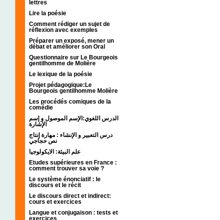
lettres
Lire la poésie
Comment rédiger un sujet de
réflexion avec exemples
Préparer un exposé, mener un
débat et améliorer son Oral
Questionnaire sur Le Bourgeois
gentilhomme de Molière
Le lexique de la poésie
Projet pédagogique:Le
Bourgeois gentilhomme Molière
Les procédés comiques de la
comédie
الدرس اللغوي:الإسم الموصول و إسم
الإشارة
درس التعبير و الإنشاء : مهارة إنتاج
نص حجاجي
علم البيئة: الايكولوجيا
Etudes supérieures en France :
comment trouver sa voie ?
Le système énonciatif : le
discours et le récit
Le discours direct et indirect:
cours et exercices
Langue et conjugaison : tests et
exercices