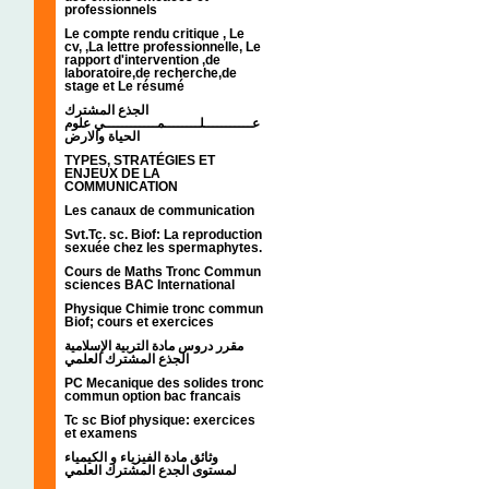
professionnels
Le compte rendu critique , Le
cv, ,La lettre professionnelle, Le
rapport d'intervention ,de
laboratoire,de recherche,de
stage et Le résumé
الجذع المشترك
عـــــــــــلــــــــمــــــــــــي علوم
الحياة والارض
TYPES, STRATÉGIES ET
ENJEUX DE LA
COMMUNICATION
Les canaux de communication
Svt.Tc. sc. Biof: La reproduction
sexuée chez les spermaphytes.
Cours de Maths Tronc Commun
sciences BAC International
Physique Chimie tronc commun
Biof; cours et exercices
مقرر دروس مادة التربية الإسلامية
الجذع المشترك العلمي
PC Mecanique des solides tronc
commun option bac francais
Tc sc Biof physique: exercices
et examens
وثائق مادة الفيزياء و الكيمياء
لمستوى الجدع المشترك العلمي