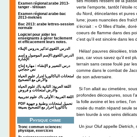
ses moitiés ressent de la passio
Examen régional:arabe 2013-
verte l'emporte, tantôt l'étoile 
tanger - tétouan
du Nord, étincelantes et pures 
Examen régional arabe-bac
2013-meknès
lune; joues nuancées des fraîche
Bac 2013: arabe lettres-session
s'écriait : « O filles d'Italie, 
normale
coeurs de flamme dans des poitr
Logiciel pour aider les
enseignants à gérer facilement
c'est qu'il est sincère dans les
et efficacement leurs notes.
الدرس اللغوي:تذكير بدروس الإملاء
Hélas! pauvres désolées, tris
الدرس اللغوي:الإسم الموصول و إسم
pas, car vous savez qu'il est 
الإشارة
terrain sans cesse foulé par le
درس التعبير و الإنشاء : مهارة إنتاج
نص حجاجي
comme dans le combat de Jacob
امتحانات الباكالوريا احرار علوم الحياة
de son adversaire.
والأرض مع التصحيح
اللغة العربية: الثانية باك علوم الحياة
Si l'on allait au cimetière, so
والارض امتحانات و فروض
profondes découpures, sous l'
اللغة العربية: الأولى باك علوم تجريبية
la folle avoine et les orties, l
PDF تحميل امتحانات وطنية و جهوية
باكالوريا احرار مع التصحيح بصيغة
rosée du matin répand seule ses
bien lourde à vos seins délicat
Physique chimie
Un jour Oluf appelle Dietrich, so
Tronc commun sciences:
physique, exercices