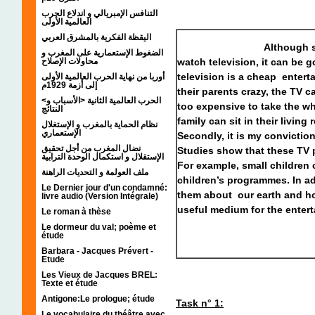
التنافس الإمبريالي و اندلاع الحرب
العالمية الأولى
اليقظة الفكرية بالمشرق العربي
Although some parent
الضغوط الإستعمارية على المغرب و
watch television, it can be go
محاولات الإصلاح
television is a cheap entert
أوربا من نهاية الحرب العالمية الأولى
إلى أزمة 1929م
their parents crazy, the TV c
<الحرب العالمية الثانية <الأسباب و
too expensive to take the wh
النتائج
family can sit in their livin
نظام الحماية بالمغرب و الإستغلال
الإستعماري
Secondly, it is my convictio
نضال المغرب من أجل تحقيق
Studies show that these TV 
الإستقلال و استكمال الوحدة الترابية
For example, small children
ملف العولمة و التحديات الراهنة
children’s programmes. In ad
Le Dernier jour d'un condamné:
them about our earth and how 
livre audio (Version Intégrale)
useful medium for the entert
Le roman à thèse
Le dormeur du val; poème et
étude
Barbara - Jacques Prévert -
Etude
Les Vieux de Jacques BREL:
Texte et étude
Antigone:Le prologue; étude
Task n° 1:
Le vocabulaire du théâtre avec