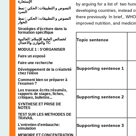
الإستعارة
by arguing for a list of two hu
النصوص و التطبيقات: الحكي : نمط
developing countries, instead o
السرد
there previously. In brief,, WH
النصوص و التطبيقات: الحكي : نمط
الحوار
improved nutrition, and medici
Stratégies d'écriture dans la
formation spécifique
لخصائص العامة للإسلام: العالمية
Topic sentence
والتوازن والاعتدال TC
MODULE 1 : S'ORGANISER
Faire un exposé
Faire une recherche
Supporting sentence 1
Développement de la créativité
chez l'élève
Comment bien se préparer à
l’examen ?
Les travaux écrits:résumés,
rapports de stages, fiches,
Supporting sentence 2
critiques, bulletins...
SYNTHESE ET PRISE DE
NOTES
TEST SUR LES METHODES DE
TRAVAIL
L'entretien d'embauche:
Supporting sentence 3
simulation
MEMOIRE ET CONCENTRATION