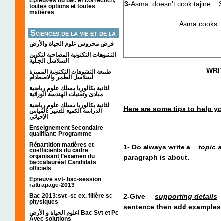
Épreuves du bac et correction,
3-
Asma doesn’t cook tajine. 
toutes options et toutes
matières
Asma cook
Sciences de la vie et de la
terre
فرض محروس علوم الحياة والأرض
التشوهات التكتونیة المصاحبة لتكوین
السلاسل الجبلیة
WRI
طبيعة التشوهات التكتونية المميزة
لسلاسل الطمر والاصطدام
الثانية بكالوريا مسلك علوم رياضية
( One
مبادئ وتقنيات الهندسة الوراثية
الثانية بكالوريا مسلك علوم رياضية
Here are some tips to help y
الدراسة الكمية للتغير :القياس
الإحيائي
Enseignement Secondaire
qualifiant: Programme
Répartition matières et
1- Do always write a
topic 
coefficients du cadre
organisant l’examen du
paragraph is about.
baccalauréat Candidats
officiels
Epreuve svt- bac-session
rattrapage-2013
2-Give
supporting details
i
Bac 2013:svt -sc ex, filière sc
physiques
sentence then add examples, s
اعلوم الحياة و الأرض Bac Svt et Pc
Avec solutions