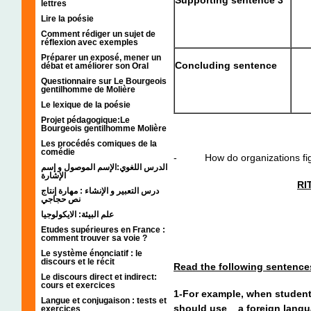
Supporting sentence 3
lettres
Lire la poésie
Comment rédiger un sujet de
réflexion avec exemples
Préparer un exposé, mener un
Concluding sentence
débat et améliorer son Oral
Questionnaire sur Le Bourgeois
gentilhomme de Molière
Le lexique de la poésie
Projet pédagogique:Le
Bourgeois gentilhomme Molière
Les procédés comiques de la
comédie
- How do organizations fight
الدرس اللغوي:الإسم الموصول و إسم
الإشارة
RI
درس التعبير و الإنشاء : مهارة إنتاج
نص حجاجي
علم البيئة: الايكولوجيا
Etudes supérieures en France :
comment trouver sa voie ?
Le système énonciatif : le
discours et le récit
Read the following sentence
Le discours direct et indirect:
cours et exercices
1-For example, when students
Langue et conjugaison : tests et
should use a foreign languag
exercices