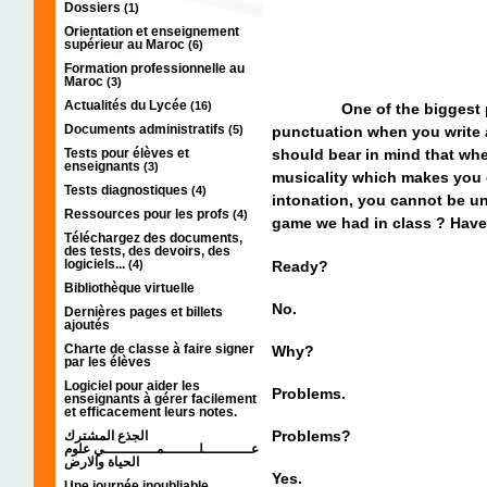
Dossiers
(1)
Orientation et enseignement
supérieur au Maroc
(6)
Formation professionnelle au
Maroc
(3)
Actualités du Lycée
(16)
One of the biggest
Documents administratifs
(5)
punctuation when you write
Tests pour élèves et
should bear in mind that whe
enseignants
(3)
musicality which makes you 
Tests diagnostiques
(4)
intonation, you cannot be 
Ressources pour les profs
(4)
game we had in class ? Have 
Téléchargez des documents,
des tests, des devoirs, des
logiciels...
Ready?
(4)
Bibliothèque virtuelle
No.
Dernières pages et billets
ajoutés
Charte de classe à faire signer
Why?
par les élèves
Logiciel pour aider les
Problems.
enseignants à gérer facilement
et efficacement leurs notes.
Problems?
الجذع المشترك
عـــــــــــلــــــــمــــــــــــي علوم
الحياة والارض
Yes.
Une journée inoubliable