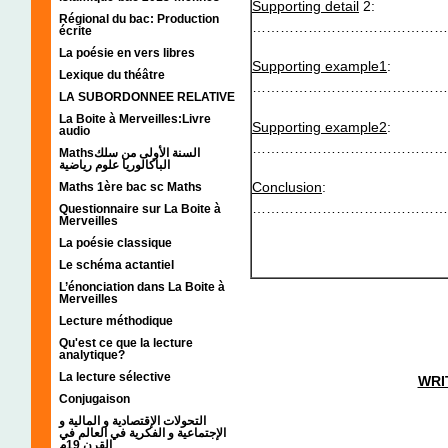
Supporting detail
2:
Régional du bac: Production
……………………………………
écrite
La poésie en vers libres
Supporting example1
:
Lexique du théâtre
……………………………………
LA SUBORDONNEE RELATIVE
La Boite à Merveilles:Livre
Supporting example2
:
audio
………………………………………
Mathsالسنة الأولى من سلك
الباكالوريا علوم رياضية
Conclusion
:
Maths 1ère bac sc Maths
……………………………………
Questionnaire sur La Boite à
Merveilles
La poésie classique
Le schéma actantiel
L’énonciation dans La Boite à
Merveilles
Lecture méthodique
Qu'est ce que la lecture
analytique?
La lecture sélective
WRI
Conjugaison
( fou
التحولات الإقتصادية و المالية و
الإجتماعية و الفكرية في العالم في
القرن 19م