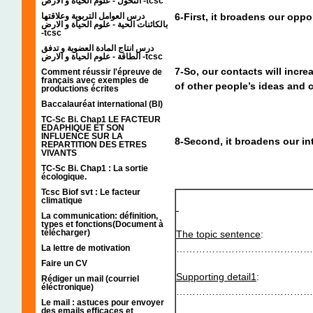
التحول - علوم الحياة و الارض -tcsc
درس العوامل التربوية وعلاقتها
6-First, it broadens our oppor
بالكائنات الحية - علوم الحياة و الارض
-tcsc
درس انتاج المادة العضوية و تدفق
الطاقة - علوم الحياة و الارض -tcsc
7-So, our contacts will inc
Comment réussir l'épreuve de
français avec exemples de
of other people’s ideas and c
productions écrites
Baccalauréat international (BI)
TC-Sc Bi. Chap1 LE FACTEUR
EDAPHIQUE ET SON
INFLUENCE SUR LA
8-Second, it broadens our int
REPARTITION DES ETRES
VIVANTS
TC-Sc Bi. Chap1 : La sortie
écologique.
Tcsc Biof svt : Le facteur
climatique
La communication: définition,
types et fonctions(Document à
télécharger)
The topic sentence
:
La lettre de motivation
……………………………………
Faire un CV
Supporting detail1
:
Rédiger un mail (courriel
éléctronique)
……………………………………
Le mail : astuces pour envoyer
des emails efficaces et