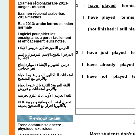
Examen régional:arabe 2013-
1- I
have
played
tenn
tanger - tétouan
Examen régional arabe-bac
I
have
played
tenn
2013-meknès
Bac 2013: arabe lettres-session
normale
(not finished: I still pla
Logiciel pour aider les
enseignants à gérer facilement
et efficacement leurs notes.
الدرس اللغوي:تذكير بدروس الإملاء
2- I have
just
played ten
الدرس اللغوي:الإسم الموصول و إسم
الإشارة
I have
already
played 
درس التعبير و الإنشاء : مهارة إنتاج
نص حجاجي
امتحانات الباكالوريا احرار علوم الحياة
I have
not
played t
والأرض مع التصحيح
اللغة العربية: الثانية باك علوم الحياة
والارض امتحانات و فروض
اللغة العربية: الأولى باك علوم تجريبية
PDF تحميل امتحانات وطنية و جهوية
باكالوريا احرار مع التصحيح بصيغة
Physique chimie
Tronc commun sciences:
physique, exercices
Most students don’t use a