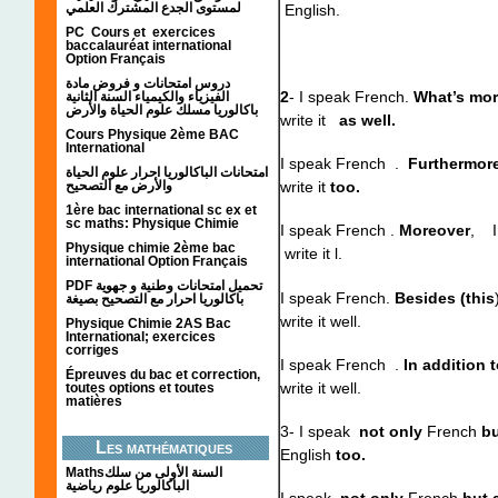
لمستوى الجدع المشترك العلمي
English.
PC Cours et exercices
baccalauréat international
Option Français
دروس امتحانات و فروض مادة
2
- I speak French.
What’s mo
الفيزياء والكيمياء السنة الثانية
باكالوريا مسلك علوم الحياة والأرض
write it
as well.
Cours Physique 2ème BAC
International
I speak French .
Furthermor
امتحانات الباكالوريا احرار علوم الحياة
والأرض مع التصحيح
write it
too.
1ère bac international sc ex et
sc maths: Physique Chimie
I speak French .
Moreover
, 
Physique chimie 2ème bac
write it l.
international Option Français
PDF تحميل امتحانات وطنية و جهوية
I speak French.
Besides (this
باكالوريا احرار مع التصحيح بصيغة
write it well.
Physique Chimie 2AS Bac
International; exercices
corriges
I speak French .
In addition t
Épreuves du bac et correction,
write it well.
toutes options et toutes
matières
3- I speak
not only
French
b
Les mathématiques
English
too.
Mathsالسنة الأولى من سلك
الباكالوريا علوم رياضية