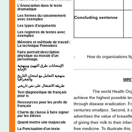
L'énonciation dans le texte
dramatique
Les formes du raisonnement
Concluding sentence
avec exemples
Les types d'arguments
Les registres de textes avec
exemples
Mémoire et méthode de travail :
La technique Pomodoro
Faire portrait:description
physique ou morale d'un
- How do organizations fight
personnage.
الإمتحانات طرق التهيئ ومنهجية
……………………………………
الإجابة
منهجية التعامل مع امتحان التاريخ
والجغرافيا
WRI
طريقة الاشتغال على نص تاريخي
The world Health Organizat
Test diagnostique de français
pour tc
achieve the highest possible lev
Ressources pour les profs de
through disease eradication. Fo
français
centuries smallpox. Second, it
Charte de classe à faire signer
advertises the value of breas
par les élèves
of giving their milk to their infa
Quand mettre une majuscule
free medicine. To illustrate thi
La Ponctuation d'un texte