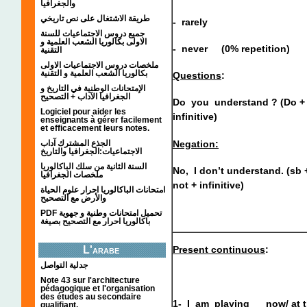
والجغرافيا
طريقة الاشتغال على نص تاريخي
- rarely
جميع دروس الاجتماعيات للسنة
الاولى بكالوريا الشعب العلمية و
- never (0% repetition)
التقنية
ملخصات دروس الاجتماعيات الاولى
بكالوريا الشعب العلمية و التقنية
Questions
:
الإمتحانات الوطنية في التاريخ و
الجغرافيا الآداب + التصحيح
Do you understand ? (Do + 
Logiciel pour aider les
infinitive)
enseignants à gérer facilement
et efficacement leurs notes.
Negation:
الجذع المشترك آداب
الاجتماعيات:الجغرافيا والتاريخ
السنة الثانية من سلك الباكالوريا
No, I don’t understand. (sb
ملخصات الجغرافيا
not + infinitive)
امتحانات الباكالوريا احرار علوم الحياة
والأرض مع التصحيح
PDF تحميل امتحانات وطنية و جهوية
باكالوريا احرار مع التصحيح بصيغة
L'arabe
Present continuous
:
جدلية التواصل
Note 43 sur l'architecture
pédagogique et l'organisation
des études au secondaire
1- I
am playing
now/ at t
qualifiant.