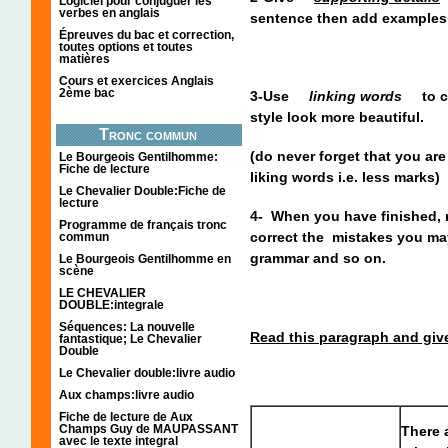
Logiciel pour conjuguer les
verbes en anglais
sentence then add examples, s
Épreuves du bac et correction,
toutes options et toutes
matières
Cours et exercices Anglais
2ème bac
3-Use
linking words
to c
style look more beautiful.
Tronc commun
(do never forget that you ar
Le Bourgeois Gentilhomme:
Fiche de lecture
liking words i.e. less marks)
Le Chevalier Double:Fiche de
lecture
4- When you have finished, 
Programme de français tronc
correct the mistakes you ma
commun
grammar and so on.
Le Bourgeois Gentilhomme en
scène
LE CHEVALIER
DOUBLE:integrale
Séquences: La nouvelle
Read this paragraph and giv
fantastique; Le Chevalier
Double
Le Chevalier double:livre audio
Aux champs:livre audio
Fiche de lecture de Aux
Champs Guy de MAUPASSANT
There 
avec le texte integral