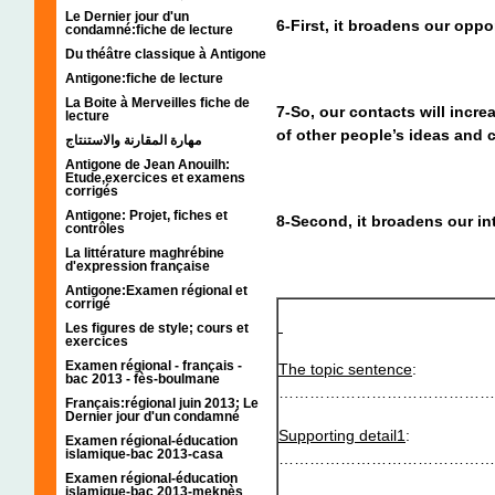
Le Dernier jour d'un
6-First, it broadens our oppor
condamné:fiche de lecture
Du théâtre classique à Antigone
Antigone:fiche de lecture
La Boite à Merveilles fiche de
7-So, our contacts will inc
lecture
of other people’s ideas and c
مهارة المقارنة والاستنتاج
Antigone de Jean Anouilh:
Etude,exercices et examens
corrigés
Antigone: Projet, fiches et
8-Second, it broadens our int
contrôles
La littérature maghrébine
d'expression française
Antigone:Examen régional et
corrigé
Les figures de style; cours et
exercices
Examen régional - français -
The topic sentence
:
bac 2013 - fès-boulmane
……………………………………
Français:régional juin 2013; Le
Dernier jour d'un condamné
Supporting detail1
:
Examen régional-éducation
islamique-bac 2013-casa
……………………………………
Examen régional-éducation
islamique-bac 2013-meknès