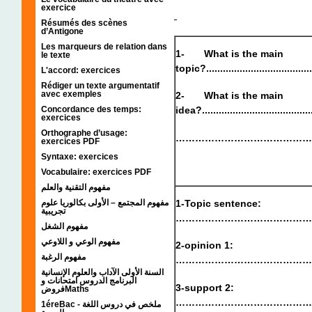
exercice
Résumés des scènes
d’Antigone
Les marqueurs de relation dans
1-
What is the main
le texte
topic?.........................................
L'accord: exercices
Rédiger un texte argumentatif
avec exemples
2-
What is the main
Concordance des temps:
idea?..........................................
exercices
Orthographe d’usage:
……………………………………
exercices PDF
Syntaxe: exercices
Vocabulaire: exercices PDF
مفهوم التقنية والعلم
مفهوم المجتمع – الأولى بكالوريا علوم
1-Topic sentence:
تجريبية
……………………………………
مفهوم الشغل
مفهوم الوعي و اللاوعي
2-opinion 1:
مفهوم الرغبة
……………………………………
السنة الأولى الآداب والعلوم الإنسانية
البرنامج الدروس امتحانات و
3-support 2:
فروضMaths
……………………………………
1éreBac - ملخص في دروس اللغة