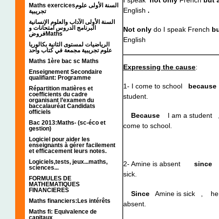
I speak
not only
French
but
Maths exercicesالسنة الأولى علوم
English
.
تجريبية
السنة الأولى الآداب والعلوم الإنسانية
البرنامج الدروس امتحانات و
Not only
do I speak French
bu
فروضMaths
English
الرياضيات لمستوى الثانية بكالوريا
علوم تجريبية مجمعة في كتاب واحد
Maths 1ère bac sc Maths
Expressing the cause
:
Enseignement Secondaire
qualifiant: Programme
1- I come to school
because
Répartition matières et
coefficients du cadre
student.
organisant l’examen du
baccalauréat Candidats
officiels
Because
I am a student 
Bac 2013:Maths- (sc-éco et
come to school.
gestion)
Logiciel pour aider les
enseignants à gérer facilement
et efficacement leurs notes.
Logiciels,tests, jeux...maths,
2- Amine is absent
since
h
sciences...
sick.
FORMULES DE
MATHEMATIQUES
FINANCIERES
Since
Amine is sick , he 
Maths financiers:Les intérêts
absent.
Maths fi: Equivalence de
capitaux