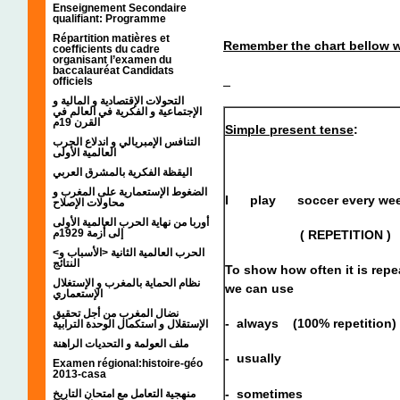
Enseignement Secondaire
qualifiant: Programme
Répartition matières et
Remember the chart bellow w
coefficients du cadre
organisant l’examen du
baccalauréat Candidats
officiels
التحولات الإقتصادية و المالية و
الإجتماعية و الفكرية في العالم في
القرن 19م
Simple present tense
:
التنافس الإمبريالي و اندلاع الحرب
العالمية الأولى
اليقظة الفكرية بالمشرق العربي
الضغوط الإستعمارية على المغرب و
I
play
soccer every wee
محاولات الإصلاح
أوربا من نهاية الحرب العالمية الأولى
إلى أزمة 1929م
( REPETITION )
<الحرب العالمية الثانية <الأسباب و
النتائج
To show how often it is repe
نظام الحماية بالمغرب و الإستغلال
we can use
الإستعماري
نضال المغرب من أجل تحقيق
- always (100% repetition)
الإستقلال و استكمال الوحدة الترابية
ملف العولمة و التحديات الراهنة
- usually
Examen régional:histoire-géo
2013-casa
- sometimes
منهجية التعامل مع امتحان التاريخ