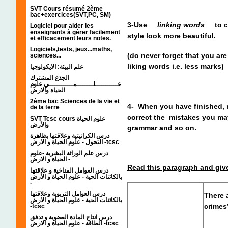
SVT Cours résumé 2ème
bac+exercices(SVT,PC, SM)
3-Use
linking words
to c
Logiciel pour aider les
enseignants à gérer facilement
style look more beautiful.
et efficacement leurs notes.
Logiciels,tests, jeux...maths,
(do never forget that you ar
sciences...
liking words i.e. less marks)
علم البيئة: الايكولوجيا
الجذع المشترك
عـــــــــــلــــــــمــــــــــــي علوم
الحياة والارض
2ème bac Sciences de la vie et
4- When you have finished, 
de la terre
correct the mistakes you ma
SVT Tcsc cours علوم الحياة
والأرض
grammar and so on.
درس الكرانيتية وعلاقتها بظاهرة
التحول - علوم الحياة و الارض -tcsc
درس علم الوراثة البشرية -علوم
الحياة و الارض -
Read this paragraph and giv
درس العوامل المناخية و علاقتها
بالكائنات الحية - علوم الحياة و الأرض
-
درس العوامل التربوية وعلاقتها
There 
بالكائنات الحية - علوم الحياة و الارض
crimes
-tcsc
درس انتاج المادة العضوية و تدفق
الطاقة - علوم الحياة و الارض -tcsc