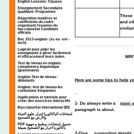
English Lessons: Clauses
Enseignement Secondaire
qualifiant: Programme
These 
Répartition matières et
and ot
coefficients du cadre
organisant l’examen du
civilia
baccalauréat Candidats
officiels
Bac 2013-anglais- (sc-ex -svt -
tech)
……………………………………
Logiciel pour aider les
enseignants à gérer facilement
WRI
et efficacement leurs notes.
Test de niveau en anglais:
compétence linguistique
( One
(grammaire)
Anglais:Test de niveau -
Here are some tips to help y
débutants
Anglais: test de niveau-les
confusions fréquentes
Applications et tutoriels pour
créer des exercices interactifs
1- Do always write a
topic 
Baccalauréat international (BI)
paragraph is about.
امتحانات الباكالوريا احرار علوم الحياة
والأرض مع التصحيح
PDF تحميل امتحانات وطنية و جهوية
باكالوريا احرار مع التصحيح بصيغة
2-Give
supporting details
i