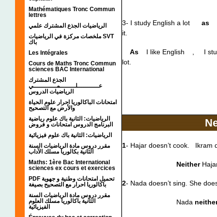
Mathématiques Tronc Commun
lettres
3- I study English a lot
as
الرياضيات الجذع المشترك علمي
it.
ملخصات مركزة في الرياضيات SVT
باك
As
I like English , I stud
Les Intégrales
lot.
Cours de Maths Tronc Commun
sciences BAC International
الجذع المشترك
عـــــــــــلــــــــمــــــــــــي
الرياضيات الدروس
امتحانات الباكالوريا احرار علوم الحياة
والأرض مع التصحيح
الرياضيات: الثانية باك علوم رياضية
N
البرنامج الدروس امتحانات و فروض
الرياضيات: الثانية باك علوم فيزيائية
1
- Hajar doesn’t cook. Ikram d
مقرر دروس مادة الرياضيات السنة
الثانية بكالوريا مسلك الآداب
Maths: 1ère Bac International
Neither
Haja
sciences ex cours et exercices
PDF تحميل امتحانات وطنية و جهوية
2
- Nada doesn’t sing. She doe
باكالوريا احرار مع التصحيح بصيغة
مقرر دروس مادة الرياضيات السنة
الثانية باكالوريا مسلك العلوم
Nada
neithe
الفيزيائية