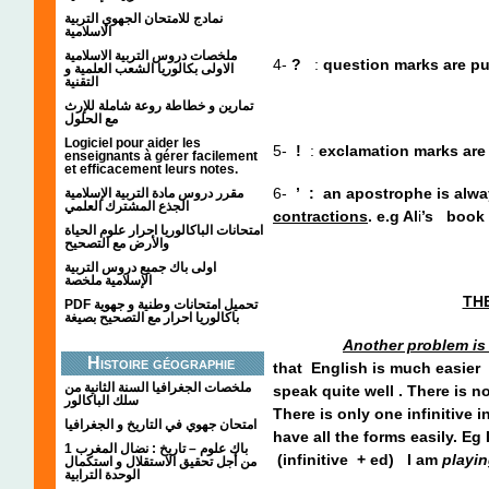
نمادج للامتحان الجهوي التربية
الاسلامية
ملخصات دروس التربية الاسلامية
4-
?
:
question marks are put
الاولى بكالوريا الشعب العلمية و
التقنية
تمارين و خطاطة روعة شاملة للإرث
مع الحلول
Logiciel pour aider les
5-
!
:
exclamation marks are
enseignants à gérer facilement
et efficacement leurs notes.
6-
’
:
an apostrophe is alw
مقرر دروس مادة التربية الإسلامية
الجذع المشترك العلمي
contractions
. e.g Al
i
’
s
boo
امتحانات الباكالوريا احرار علوم الحياة
والأرض مع التصحيح
اولى باك جميع دروس التربية
الإسلامية ملخصة
TH
PDF تحميل امتحانات وطنية و جهوية
باكالوريا احرار مع التصحيح بصيغة
Another problem is
Histoire géographie
that English is much easier
ملخصات الجغرافيا السنة الثانية من
speak quite well . There is n
سلك الباكالور
There is only one infinitive 
امتحان جهوي في التاريخ و الجغرافيا
have all the forms easily. Eg
1 باك علوم – تاريخ : نضال المغرب
(infinitive + ed) I am
playi
من أجل تحقيق الاستقلال و استكمال
الوحدة الترابية