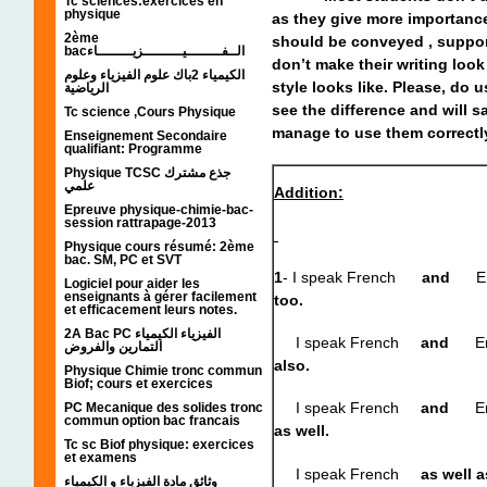
Tc sciences:exercices en
physique
as they give more importance
2ème
should be conveyed , suppor
bacالــفــــــــيـــــــــزيــــــــاء
don’t make their writing loo
الكيمياء 2باك علوم الفيزياء وعلوم
style looks like. Please, do 
الرياضية
see the difference and will 
Tc science ,Cours Physique
manage to use them correctl
Enseignement Secondaire
qualifiant: Programme
Physique TCSC جذع مشترك
علمي
Addition:
Epreuve physique-chimie-bac-
session rattrapage-2013
Physique cours résumé: 2ème
bac. SM, PC et SVT
1
- I speak French
and
En
Logiciel pour aider les
enseignants à gérer facilement
too.
et efficacement leurs notes.
2A Bac PC الفيزياء الكيمياء
I speak French
and
En
التمارين والفروض
also.
Physique Chimie tronc commun
Biof; cours et exercices
I speak French
and
En
PC Mecanique des solides tronc
commun option bac francais
as well.
Tc sc Biof physique: exercices
et examens
I speak French
as well 
وثائق مادة الفيزياء و الكيمياء