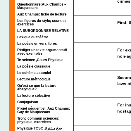
crimes
Questionnaire:Aux Champs –
Maupassant
Aux Champs: fiche de lecture
Les figures de style; cours et
First, 
exercices
LA SUBORDONNEE RELATIVE
Lexique du théâtre
La poésie en vers libres
For ex
Rédiger un texte argumentatif
avec exemples
non-ag
Tc science ,Cours Physique
La poésie classique
Le schéma actantiel
Second
Lecture méthodique
laws of
Qu'est ce que la lecture
analytique?
La lecture sélective
Conjugaison
For in
Projet séquentiel: Aux Champs;
hostag
Guy de Maupassant
Tronc commun sciences:
physique, exercices
Physique TCSC جذع مشترك