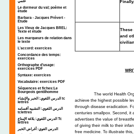
علمي
Finally
Le dormeur du val; poème et
étude
Barbara - Jacques Prévert -
Etude
Les Vieux de Jacques BREL:
These 
Texte et étude
and ot
Les marqueurs de relation dans
le texte
civilia
L'accord: exercices
Concordance des temps:
exercices
Orthographe d’usage:
exercices PDF
WRI
Syntaxe: exercices
Vocabulaire: exercices PDF
Séquences et fiches:Le
Bourgeois gentilhomme
The world Health Organizat
الدرس اللغوي: الخبر والإنشاء tc
achieve the highest possible lev
lettres
through disease eradication. Fo
الدرس اللغوي: التشبيه أقسامه
tclettres
centuries smallpox. Second, it
advertises the value of breas
الدرس اللغوي: بلاغة الإمتاع Tc
lettres
of giving their milk to their infa
الدرس الغوي: أغراض الخبر
free medicine. To illustrate thi