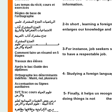
information.
Les temps du récit; cours et
exercices
Règles de base de
l'orthographe
الرياضيات الجذع المشترك علمي
2-In short , learning a forei
الجذع المشترك آداب
enlarges our knowledge and
الاجتماعيات:الجغرافيا والتاريخ
جذع مشترك آداب :العربية
الجذع المشترك
عـــــــــــلــــــــمــــــــــــي علوم
الحياة والارض
3-For instance, job seekers 
Comment faire un résumé en 5
to have a respectable job.
étapes
Travaux des élèves
Après le bac:Guide des
diplômes
4- Studying a foreign langu
Orthographe les déterminants
indéfinis : Maint, nul, plusieurs
Accentuation ou Signes
auxiliaires
SVT Tcsc cours علوم الحياة
5- Finally, it helps us recog
والأرض
doing things is not the 
درس بعض التقنيات الميدانية لعلم
البيئة - علوم الحياة و الارض tcs
درس الكرانيتية وعلاقتها بظاهرة