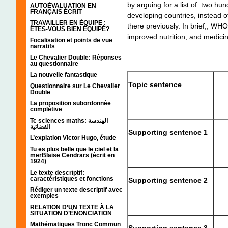
by arguing for a list of two hu
AUTOÉVALUATION EN
FRANÇAIS ÉCRIT
developing countries, instead o
TRAVAILLER EN ÉQUIPE :
there previously. In brief,, WH
ÊTES-VOUS BIEN ÉQUIPÉ?
improved nutrition, and medici
Focalisation et points de vue
narratifs
Le Chevalier Double: Réponses
au questionnaire
La nouvelle fantastique
Topic sentence
Questionnaire sur Le Chevalier
Double
La proposition subordonnée
complétive
Tc sciences maths: الهندسة
الفضائية
Supporting sentence 1
L’expiation Victor Hugo, étude
Tu es plus belle que le ciel et la
merBlaise Cendrars (écrit en
1924)
Le texte descriptif:
caractéristiques et fonctions
Supporting sentence 2
Rédiger un texte descriptif avec
exemples
RELATION D’UN TEXTE À LA
SITUATION D’ÉNONCIATION
Mathématiques Tronc Commun