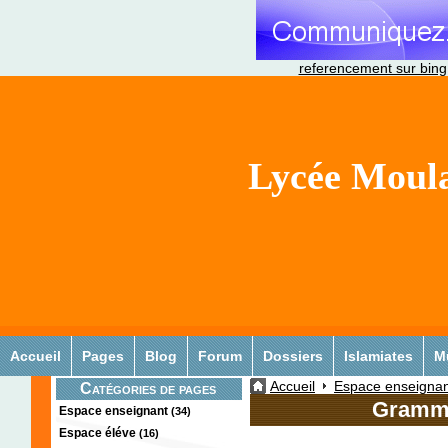
referencement sur bing
Lycée Moula
Accueil
Pages
Blog
Forum
Dossiers
Islamiates
M
Accueil
Espace enseignan
Catégories de pages
Gramm
Espace enseignant
(34)
Espace éléve
(16)