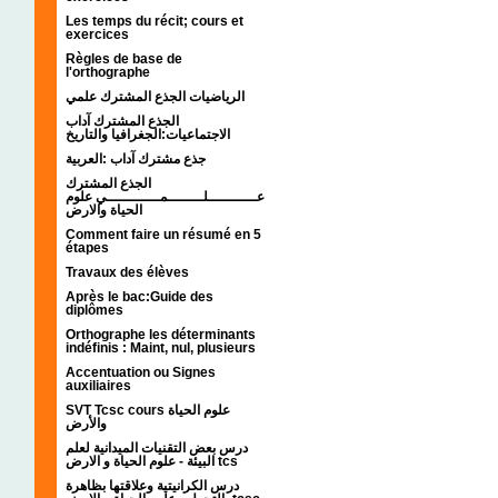
Les temps du récit; cours et
exercices
Règles de base de
l'orthographe
الرياضيات الجذع المشترك علمي
الجذع المشترك آداب
الاجتماعيات:الجغرافيا والتاريخ
جذع مشترك آداب :العربية
الجذع المشترك
عـــــــــــلــــــــمــــــــــــي علوم
الحياة والارض
Comment faire un résumé en 5
étapes
Travaux des élèves
Après le bac:Guide des
diplômes
Orthographe les déterminants
indéfinis : Maint, nul, plusieurs
Accentuation ou Signes
auxiliaires
SVT Tcsc cours علوم الحياة
والأرض
درس بعض التقنيات الميدانية لعلم
البيئة - علوم الحياة و الارض tcs
درس الكرانيتية وعلاقتها بظاهرة