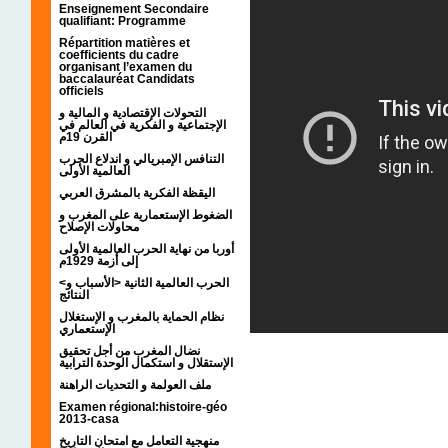
Enseignement Secondaire
qualifiant: Programme
Répartition matières et
coefficients du cadre
organisant l’examen du
baccalauréat Candidats
officiels
التحولات الإقتصادية و المالية و
الإجتماعية و الفكرية في العالم في
القرن 19م
التنافس الإمبريالي و اندلاع الحرب
العالمية الأولى
اليقظة الفكرية بالمشرق العربي
الضغوط الإستعمارية على المغرب و
محاولات الإصلاح
أوربا من نهاية الحرب العالمية الأولى
إلى أزمة 1929م
<الحرب العالمية الثانية <الأسباب و
النتائج
نظام الحماية بالمغرب و الإستغلال
الإستعماري
نضال المغرب من أجل تحقيق
الإستقلال و استكمال الوحدة الترابية
ملف العولمة و التحديات الراهنة
Examen régional:histoire-géo
2013-casa
منهجية التعامل مع امتحان التاريخ