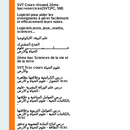
SVT Cours résumé 2ème
bac+exercices(SVT,PC, SM)
Logiciel pour aider les
enseignants à gérer facilement
et efficacement leurs notes.
Logiciels,tests, jeux...maths,
sciences...
علم البيئة: الايكولوجيا
الجذع المشترك
عـــــــــــلــــــــمــــــــــــي علوم
الحياة والارض
2ème bac Sciences de la vie et
de la terre
SVT Tcsc cours علوم الحياة
والأرض
درس الكرانيتية وعلاقتها بظاهرة
التحول - علوم الحياة و الارض -tcsc
درس علم الوراثة البشرية -علوم
الحياة و الارض -
درس العوامل المناخية و علاقتها
بالكائنات الحية - علوم الحياة و الأرض
-
درس العوامل التربوية وعلاقتها
بالكائنات الحية - علوم الحياة و الارض
-tcsc
درس انتاج المادة العضوية و تدفق
الطاقة - علوم الحياة و الارض -tcsc