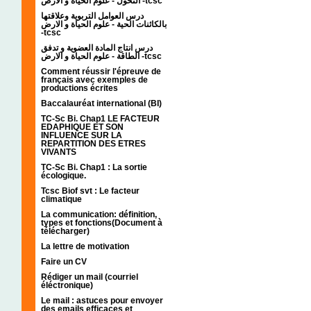
التحول - علوم الحياة و الارض -tcsc
درس العوامل التربوية وعلاقتها
بالكائنات الحية - علوم الحياة و الارض
-tcsc
درس انتاج المادة العضوية و تدفق
الطاقة - علوم الحياة و الارض -tcsc
Comment réussir l'épreuve de
français avec exemples de
productions écrites
Baccalauréat international (BI)
TC-Sc Bi. Chap1 LE FACTEUR
EDAPHIQUE ET SON
INFLUENCE SUR LA
REPARTITION DES ETRES
VIVANTS
TC-Sc Bi. Chap1 : La sortie
écologique.
Tcsc Biof svt : Le facteur
climatique
La communication: définition,
types et fonctions(Document à
télécharger)
La lettre de motivation
Faire un CV
Rédiger un mail (courriel
éléctronique)
Le mail : astuces pour envoyer
des emails efficaces et