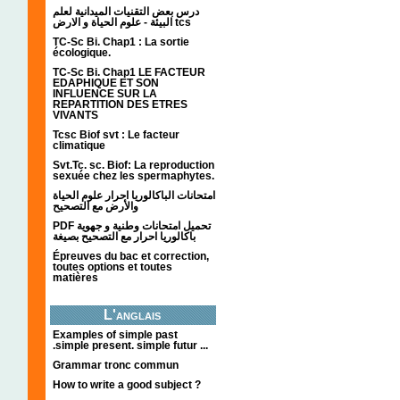
درس بعض التقنيات الميدانية لعلم
البيئة - علوم الحياة و الارض tcs
TC-Sc Bi. Chap1 : La sortie
écologique.
TC-Sc Bi. Chap1 LE FACTEUR
EDAPHIQUE ET SON
INFLUENCE SUR LA
REPARTITION DES ETRES
VIVANTS
Tcsc Biof svt : Le facteur
climatique
Svt.Tc. sc. Biof: La reproduction
sexuée chez les spermaphytes.
امتحانات الباكالوريا احرار علوم الحياة
والأرض مع التصحيح
PDF تحميل امتحانات وطنية و جهوية
باكالوريا احرار مع التصحيح بصيغة
Épreuves du bac et correction,
toutes options et toutes
matières
L'anglais
Examples of simple past
.simple present. simple futur ...
Grammar tronc commun
How to write a good subject ?