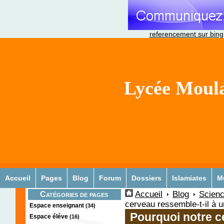
referencement sur bing
Lycée Moula
Accueil
Pages
Blog
Forum
Dossiers
Islamiates
M
Accueil
Blog
Scienc
Catégories de pages
cerveau ressemble-t-il à 
Espace enseignant
(34)
Pourquoi notre c
Espace éléve
(16)