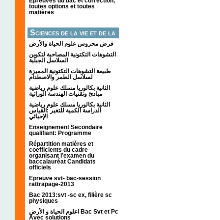
Épreuves du bac et correction,
toutes options et toutes
matières
Sciences de la vie et de la
terre
فرض محروس علوم الحياة والأرض
التشوهات التكتونیة المصاحبة لتكوین
السلاسل الجبلیة
طبيعة التشوهات التكتونية المميزة
لسلاسل الطمر والاصطدام
الثانية بكالوريا مسلك علوم رياضية
مبادئ وتقنيات الهندسة الوراثية
الثانية بكالوريا مسلك علوم رياضية
الدراسة الكمية للتغير :القياس
الإحيائي
Enseignement Secondaire
qualifiant: Programme
Répartition matières et
coefficients du cadre
organisant l’examen du
baccalauréat Candidats
officiels
Epreuve svt- bac-session
rattrapage-2013
Bac 2013:svt -sc ex, filière sc
physiques
اعلوم الحياة و الأرض Bac Svt et Pc
Avec solutions