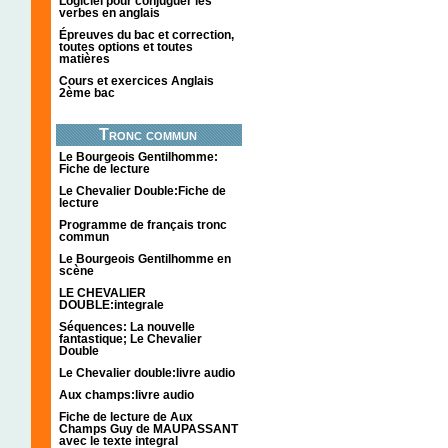
Logiciel pour conjuguer les
verbes en anglais
Épreuves du bac et correction,
toutes options et toutes
matières
Cours et exercices Anglais
2ème bac
Tronc commun
Le Bourgeois Gentilhomme:
Fiche de lecture
Le Chevalier Double:Fiche de
lecture
Programme de français tronc
commun
Le Bourgeois Gentilhomme en
scène
LE CHEVALIER
DOUBLE:integrale
Séquences: La nouvelle
fantastique; Le Chevalier
Double
Le Chevalier double:livre audio
Aux champs:livre audio
Fiche de lecture de Aux
Champs Guy de MAUPASSANT
avec le texte integral