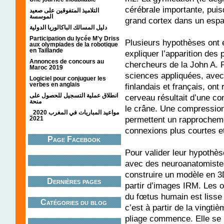
cérébrale importante, puisq
التلاميذ المتفوقين على صعيد
الموسسة
grand cortex dans un espa
دليل المسالك الباكالوريا الدولية
Participation du lycée M'y Driss
Plusieurs hypothèses ont 
aux olympiades de la robotique
en Taillande
expliquer l’apparition des p
Annonces de concours au
chercheurs de la John A. 
Maroc 2019
sciences appliquées, avec 
Logiciel pour conjuguer les
verbes en anglais
finlandais et français, ont
انطلاق عملية التسجيل للحصول على
cerveau résultait d’une c
منحة
le crâne. Une compression 
مواعيد المباريات في المغرب 2020_
permettent un rapprocheme
2021
connexions plus courtes et
Page Facebook
Pour valider leur hypothès
avec des neuroanatomistes
construire un modèle en 3
Dernières pages
partir d’images IRM. Les 
du fœtus humain est lisse
Catégories du blog
c’est à partir de la vingt
pliage commence. Elle se p