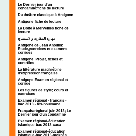
Le Dernier jour d'un
condamné:fiche de lecture
Du théâtre classique à Antigone
Antigone:fiche de lecture
La Boite à Merveilles fiche de
lecture
مهارة المقارنة والاستنتاج
Antigone de Jean Anouilh:
Etude,exercices et examens
corrigés
Antigone: Projet, fiches et
contrôles
La littérature maghrébine
d'expression française
Antigone:Examen régional et
corrigé
Les figures de style; cours et
exercices
Examen régional - français -
bac 2013 - fès-boulmane
Français:régional juin 2013; Le
Dernier jour d'un condamné
Examen régional-éducation
islamique-bac 2013-casa
Examen régional-éducation
islamique-bac 2013-meknès