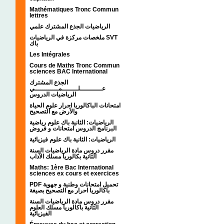
Mathématiques Tronc Commun
lettres
الرياضيات الجذع المشترك علمي
ملخصات مركزة في الرياضيات SVT
باك
Les Intégrales
Cours de Maths Tronc Commun
sciences BAC International
الجذع المشترك
عـــــــــــلــــــــمــــــــــــي
الرياضيات الدروس
امتحانات الباكالوريا احرار علوم الحياة
والأرض مع التصحيح
الرياضيات: الثانية باك علوم رياضية
البرنامج الدروس امتحانات و فروض
الرياضيات: الثانية باك علوم فيزيائية
مقرر دروس مادة الرياضيات السنة
الثانية بكالوريا مسلك الآداب
Maths: 1ère Bac International
sciences ex cours et exercices
PDF تحميل امتحانات وطنية و جهوية
باكالوريا احرار مع التصحيح بصيغة
مقرر دروس مادة الرياضيات السنة
الثانية باكالوريا مسلك العلوم
الفيزيائية