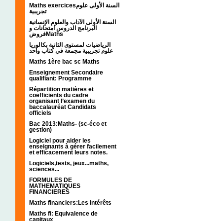
Maths exercicesالسنة الأولى علوم
تجريبية
السنة الأولى الآداب والعلوم الإنسانية
البرنامج الدروس امتحانات و
فروضMaths
الرياضيات لمستوى الثانية بكالوريا
علوم تجريبية مجمعة في كتاب واحد
Maths 1ère bac sc Maths
Enseignement Secondaire
qualifiant: Programme
Répartition matières et
coefficients du cadre
organisant l’examen du
baccalauréat Candidats
officiels
Bac 2013:Maths- (sc-éco et
gestion)
Logiciel pour aider les
enseignants à gérer facilement
et efficacement leurs notes.
Logiciels,tests, jeux...maths,
sciences...
FORMULES DE
MATHEMATIQUES
FINANCIERES
Maths financiers:Les intérêts
Maths fi: Equivalence de
capitaux