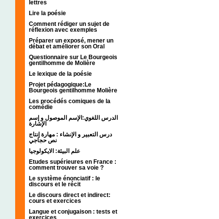
lettres
Lire la poésie
Comment rédiger un sujet de
réflexion avec exemples
Préparer un exposé, mener un
débat et améliorer son Oral
Questionnaire sur Le Bourgeois
gentilhomme de Molière
Le lexique de la poésie
Projet pédagogique:Le
Bourgeois gentilhomme Molière
Les procédés comiques de la
comédie
الدرس اللغوي:الإسم الموصول و إسم
الإشارة
درس التعبير و الإنشاء : مهارة إنتاج
نص حجاجي
علم البيئة: الايكولوجيا
Etudes supérieures en France :
comment trouver sa voie ?
Le système énonciatif : le
discours et le récit
Le discours direct et indirect:
cours et exercices
Langue et conjugaison : tests et
exercices