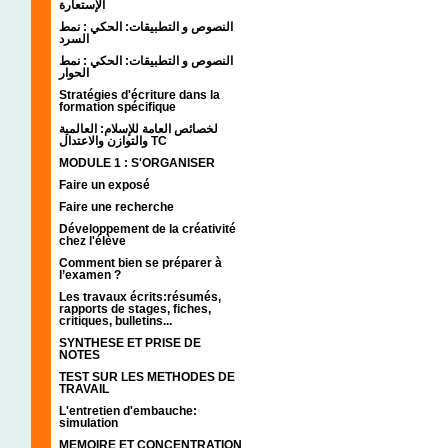
الإستعارة
النصوص و التطبيقات: الحكي : نمط
السرد
النصوص و التطبيقات: الحكي : نمط
الحوار
Stratégies d'écriture dans la
formation spécifique
لخصائص العامة للإسلام: العالمية
والتوازن والاعتدال TC
MODULE 1 : S'ORGANISER
Faire un exposé
Faire une recherche
Développement de la créativité
chez l'élève
Comment bien se préparer à
l’examen ?
Les travaux écrits:résumés,
rapports de stages, fiches,
critiques, bulletins...
SYNTHESE ET PRISE DE
NOTES
TEST SUR LES METHODES DE
TRAVAIL
L'entretien d'embauche:
simulation
MEMOIRE ET CONCENTRATION