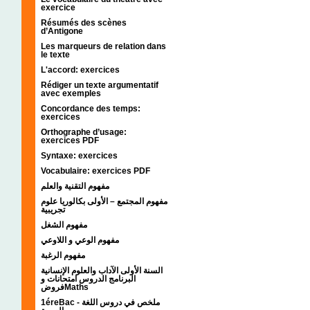
exercice
Résumés des scènes
d’Antigone
Les marqueurs de relation dans
le texte
L'accord: exercices
Rédiger un texte argumentatif
avec exemples
Concordance des temps:
exercices
Orthographe d’usage:
exercices PDF
Syntaxe: exercices
Vocabulaire: exercices PDF
مفهوم التقنية والعلم
مفهوم المجتمع – الأولى بكالوريا علوم
تجريبية
مفهوم الشغل
مفهوم الوعي و اللاوعي
مفهوم الرغبة
السنة الأولى الآداب والعلوم الإنسانية
البرنامج الدروس امتحانات و
فروضMaths
1éreBac - ملخص في دروس اللغة