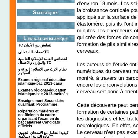
d’environ 18 mois. Les sci
la croissance corticale p
Statistiques
appliqué sur la surface d
élastomère, puis ils l’ont
minutes, les chercheurs o
qui crée des forces de co
L'éducation islamique
formation de plis similaire
TC لتعايش بين الأديان
cerveaux.
صفات الله تعالى:TC
لخصائص العامة للإسلام: العالمية
والتوازن والاعتدال TC
Les auteurs de l’étude ont
نظام الارث في الاسلام : الورثة و
numériques du cerveau mo
أنصبتهم
montré, à travers un parco
Examen régional-éducation
islamique-bac 2013-casa
encore les circonvolutions
Examen régional-éducation
cerveau sert donc à oriente
islamique-bac 2013-meknès
Enseignement Secondaire
Cette découverte peut per
qualifiant: Programme
formation de certaines pat
Répartition matières et
coefficients du cadre
les diagnostics et les tra
organisant l’examen du
baccalauréat Candidats
neurologiques. En effet, se
officiels
Le cerveau n’est pas exac
كيفية التعامل مع الامتحان الجهوي
"مادة التربية الإسلامية"