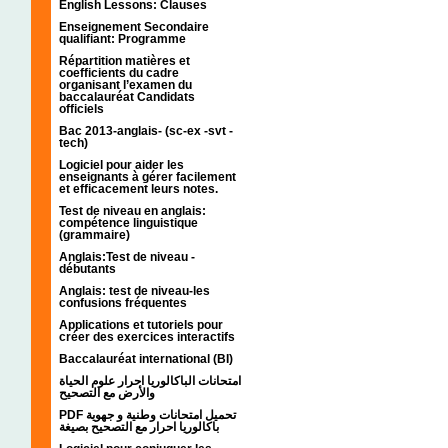
English Lessons: Clauses
Enseignement Secondaire
qualifiant: Programme
Répartition matières et
coefficients du cadre
organisant l’examen du
baccalauréat Candidats
officiels
Bac 2013-anglais- (sc-ex -svt -
tech)
Logiciel pour aider les
enseignants à gérer facilement
et efficacement leurs notes.
Test de niveau en anglais:
compétence linguistique
(grammaire)
Anglais:Test de niveau -
débutants
Anglais: test de niveau-les
confusions fréquentes
Applications et tutoriels pour
créer des exercices interactifs
Baccalauréat international (BI)
امتحانات الباكالوريا احرار علوم الحياة
والأرض مع التصحيح
PDF تحميل امتحانات وطنية و جهوية
باكالوريا احرار مع التصحيح بصيغة