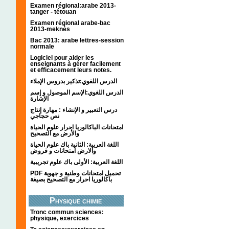
Examen régional:arabe 2013-
tanger - tétouan
Examen régional arabe-bac
2013-meknès
Bac 2013: arabe lettres-session
normale
Logiciel pour aider les
enseignants à gérer facilement
et efficacement leurs notes.
الدرس اللغوي:تذكير بدروس الإملاء
الدرس اللغوي:الإسم الموصول و إسم
الإشارة
درس التعبير و الإنشاء : مهارة إنتاج
نص حجاجي
امتحانات الباكالوريا احرار علوم الحياة
والأرض مع التصحيح
اللغة العربية: الثانية باك علوم الحياة
والارض امتحانات و فروض
اللغة العربية: الأولى باك علوم تجريبية
PDF تحميل امتحانات وطنية و جهوية
باكالوريا احرار مع التصحيح بصيغة
Physique chimie
Tronc commun sciences:
physique, exercices