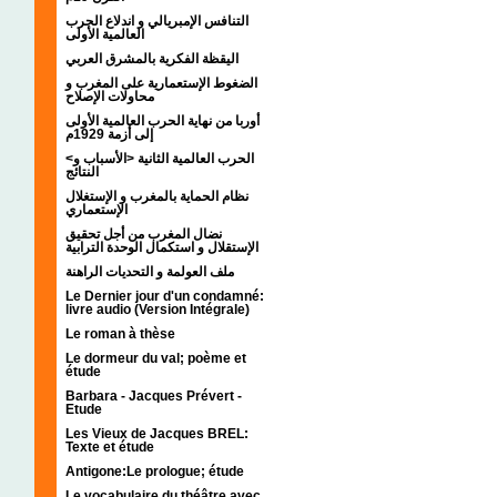
التنافس الإمبريالي و اندلاع الحرب
العالمية الأولى
اليقظة الفكرية بالمشرق العربي
الضغوط الإستعمارية على المغرب و
محاولات الإصلاح
أوربا من نهاية الحرب العالمية الأولى
إلى أزمة 1929م
<الحرب العالمية الثانية <الأسباب و
النتائج
نظام الحماية بالمغرب و الإستغلال
الإستعماري
نضال المغرب من أجل تحقيق
الإستقلال و استكمال الوحدة الترابية
ملف العولمة و التحديات الراهنة
Le Dernier jour d'un condamné:
livre audio (Version Intégrale)
Le roman à thèse
Le dormeur du val; poème et
étude
Barbara - Jacques Prévert -
Etude
Les Vieux de Jacques BREL:
Texte et étude
Antigone:Le prologue; étude
Le vocabulaire du théâtre avec