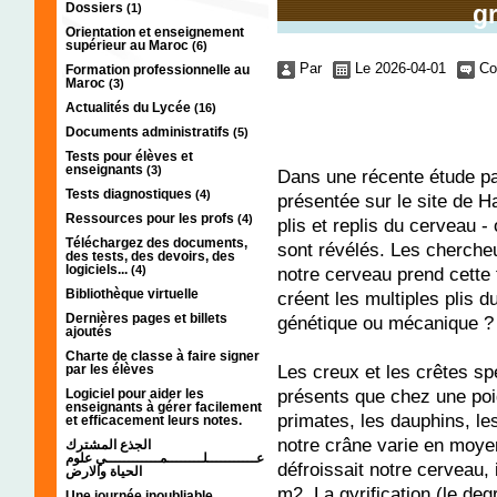
Dossiers
g
(1)
Orientation et enseignement
supérieur au Maroc
(6)
Par
Le 2026-04-01
Co
Formation professionnelle au
Maroc
(3)
Actualités du Lycée
(16)
Documents administratifs
(5)
Tests pour élèves et
enseignants
(3)
Dans une récente étude pa
Tests diagnostiques
(4)
présentée sur le site de H
Ressources pour les profs
(4)
plis et replis du cerveau -
Téléchargez des documents,
sont révélés. Les cherche
des tests, des devoirs, des
logiciels...
(4)
notre cerveau prend cette
Bibliothèque virtuelle
créent les multiples plis 
Dernières pages et billets
génétique ou mécanique ?
ajoutés
Charte de classe à faire signer
Les creux et les crêtes s
par les élèves
présents que chez une po
Logiciel pour aider les
enseignants à gérer facilement
primates, les dauphins, le
et efficacement leurs notes.
notre crâne varie en moye
الجذع المشترك
عـــــــــــلــــــــمــــــــــــي علوم
défroissait notre cerveau, 
الحياة والارض
m2. La gyrification (le de
Une journée inoubliable