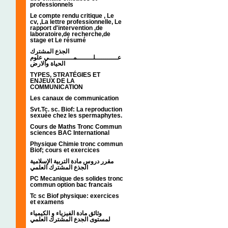
professionnels
Le compte rendu critique , Le
cv, ,La lettre professionnelle, Le
rapport d'intervention ,de
laboratoire,de recherche,de
stage et Le résumé
الجذع المشترك
عـــــــــــلــــــــمــــــــــــي علوم
الحياة والارض
TYPES, STRATÉGIES ET
ENJEUX DE LA
COMMUNICATION
Les canaux de communication
Svt.Tc. sc. Biof: La reproduction
sexuée chez les spermaphytes.
Cours de Maths Tronc Commun
sciences BAC International
Physique Chimie tronc commun
Biof; cours et exercices
مقرر دروس مادة التربية الإسلامية
الجذع المشترك العلمي
PC Mecanique des solides tronc
commun option bac francais
Tc sc Biof physique: exercices
et examens
وثائق مادة الفيزياء و الكيمياء
لمستوى الجدع المشترك العلمي