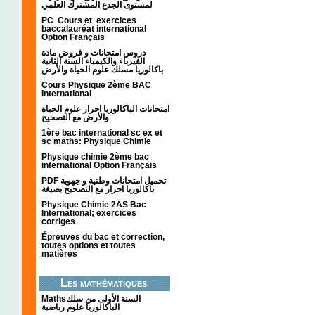
لمستوى الجدع المشترك العلمي
PC Cours et exercices
baccalauréat international
Option Français
دروس امتحانات و فروض مادة
الفيزياء والكيمياء السنة الثانية
باكالوريا مسلك علوم الحياة والأرض
Cours Physique 2ème BAC
International
امتحانات الباكالوريا احرار علوم الحياة
والأرض مع التصحيح
1ère bac international sc ex et
sc maths: Physique Chimie
Physique chimie 2ème bac
international Option Français
PDF تحميل امتحانات وطنية و جهوية
باكالوريا احرار مع التصحيح بصيغة
Physique Chimie 2AS Bac
International; exercices
corriges
Épreuves du bac et correction,
toutes options et toutes
matières
Les mathématiques
Mathsالسنة الأولى من سلك
الباكالوريا علوم رياضية