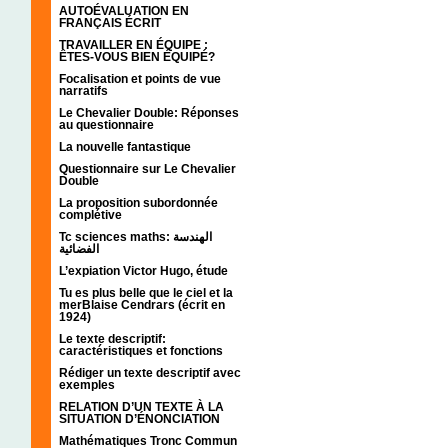
AUTOÉVALUATION EN
FRANÇAIS ÉCRIT
TRAVAILLER EN ÉQUIPE :
ÊTES-VOUS BIEN ÉQUIPÉ?
Focalisation et points de vue
narratifs
Le Chevalier Double: Réponses
au questionnaire
La nouvelle fantastique
Questionnaire sur Le Chevalier
Double
La proposition subordonnée
complétive
Tc sciences maths: الهندسة
الفضائية
L’expiation Victor Hugo, étude
Tu es plus belle que le ciel et la
merBlaise Cendrars (écrit en
1924)
Le texte descriptif:
caractéristiques et fonctions
Rédiger un texte descriptif avec
exemples
RELATION D’UN TEXTE À LA
SITUATION D’ÉNONCIATION
Mathématiques Tronc Commun