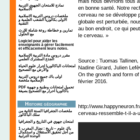
mais nous devrions tous av
نمادج للامتحان الجهوي التربية
en bonne santé. Notre rec
الاسلامية
cerveau ne se développe p
ملخصات دروس التربية الاسلامية
الاولى بكالوريا الشعب العلمية و
globale est perturbée, nou
التقنية
au bon endroit, ce qui pe
تمارين و خطاطة روعة شاملة للإرث
مع الحلول
le cerveau. »
Logiciel pour aider les
enseignants à gérer facilement
et efficacement leurs notes.
مقرر دروس مادة التربية الإسلامية
الجذع المشترك العلمي
Source : Tuomas Tallinen
امتحانات الباكالوريا احرار علوم الحياة
Nadine Girard, Julien Le
والأرض مع التصحيح
On the growth and form of 
اولى باك جميع دروس التربية
février 2016.
الإسلامية ملخصة
PDF تحميل امتحانات وطنية و جهوية
باكالوريا احرار مع التصحيح بصيغة
Histoire géographie
http://www.happyneuron.fr/
ملخصات الجغرافيا السنة الثانية من
cerveau-ressemble-t-il-a-
سلك الباكالور
امتحان جهوي في التاريخ و الجغرافيا
1 باك علوم – تاريخ : نضال المغرب
من أجل تحقيق الاستقلال و استكمال
الوحدة الترابية