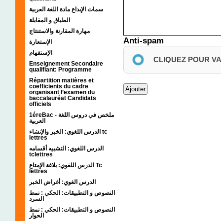
سمات الإبداع مادة اللغة العربية
الطباق و المقابلة
مهارة المقارنة والاستنتاج
Anti-spam
الإستعارة
الإستفهام
CLIQUEZ POUR V
Enseignement Secondaire
qualifiant: Programme
Répartition matières et
coefficients du cadre
organisant l’examen du
baccalauréat Candidats
officiels
1éreBac - ملخص في دروس اللغة
العربية
الدرس اللغوي: الخبر والإنشاء tc
lettres
الدرس اللغوي: التشبيه أقسامه
tclettres
الدرس اللغوي: بلاغة الإمتاع Tc
lettres
الدرس الغوي: أغراض الخبر
النصوص و التطبيقات: الحكي : نمط
السرد
النصوص و التطبيقات: الحكي : نمط
الحوار