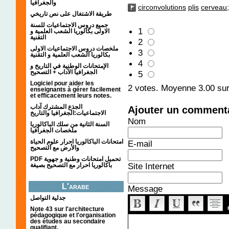
والجغرافيا
circonvolutions
plis
cerveau;
طريقة الاشتغال على نص تاريخي
جميع دروس الاجتماعيات للسنة
1
الاولى بكالوريا الشعب العلمية و
التقنية
2
ملخصات دروس الاجتماعيات الاولى
3
بكالوريا الشعب العلمية و التقنية
4
الإمتحانات الوطنية في التاريخ و
الجغرافيا الآداب + التصحيح
5
Logiciel pour aider les
2
votes. Moyenne
3.00
sur
enseignants à gérer facilement
et efficacement leurs notes.
الجذع المشترك آداب
Ajouter un comment
الاجتماعيات:الجغرافيا والتاريخ
Nom
السنة الثانية من سلك الباكالوريا
ملخصات الجغرافيا
امتحانات الباكالوريا احرار علوم الحياة
E-mail
والأرض مع التصحيح
PDF تحميل امتحانات وطنية و جهوية
Site Internet
باكالوريا احرار مع التصحيح بصيغة
L'arabe
Message
جدلية التواصل
Note 43 sur l'architecture
pédagogique et l'organisation
des études au secondaire
qualifiant.