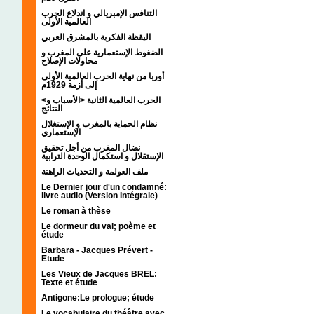
التنافس الإمبريالي و اندلاع الحرب
العالمية الأولى
اليقظة الفكرية بالمشرق العربي
الضغوط الإستعمارية على المغرب و
محاولات الإصلاح
أوربا من نهاية الحرب العالمية الأولى
إلى أزمة 1929م
<الحرب العالمية الثانية <الأسباب و
النتائج
نظام الحماية بالمغرب و الإستغلال
الإستعماري
نضال المغرب من أجل تحقيق
الإستقلال و استكمال الوحدة الترابية
ملف العولمة و التحديات الراهنة
Le Dernier jour d'un condamné:
livre audio (Version Intégrale)
Le roman à thèse
Le dormeur du val; poème et
étude
Barbara - Jacques Prévert -
Etude
Les Vieux de Jacques BREL:
Texte et étude
Antigone:Le prologue; étude
Le vocabulaire du théâtre avec