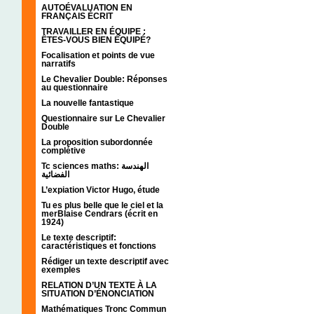
AUTOÉVALUATION EN
FRANÇAIS ÉCRIT
TRAVAILLER EN ÉQUIPE :
ÊTES-VOUS BIEN ÉQUIPÉ?
Focalisation et points de vue
narratifs
Le Chevalier Double: Réponses
au questionnaire
La nouvelle fantastique
Questionnaire sur Le Chevalier
Double
La proposition subordonnée
complétive
Tc sciences maths: الهندسة
الفضائية
L’expiation Victor Hugo, étude
Tu es plus belle que le ciel et la
merBlaise Cendrars (écrit en
1924)
Le texte descriptif:
caractéristiques et fonctions
Rédiger un texte descriptif avec
exemples
RELATION D’UN TEXTE À LA
SITUATION D’ÉNONCIATION
Mathématiques Tronc Commun