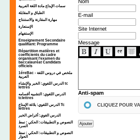
Nom
سمات الإبداع مادة اللغة العربية
الطباق و المقابلة
E-mail
مهارة المقارنة والاستنتاج
الإستعارة
Site Internet
الإستفهام
Enseignement Secondaire
Message
qualifiant: Programme
Répartition matières et
coefficients du cadre
organisant l’examen du
baccalauréat Candidats
officiels
1éreBac - ملخص في دروس اللغة
العربية
الدرس اللغوي: الخبر والإنشاء tc
lettres
Anti-spam
الدرس اللغوي: التشبيه أقسامه
tclettres
CLIQUEZ POUR V
الدرس اللغوي: بلاغة الإمتاع Tc
lettres
الدرس الغوي: أغراض الخبر
النصوص و التطبيقات: الحكي : نمط
السرد
النصوص و التطبيقات: الحكي : نمط
الحوار