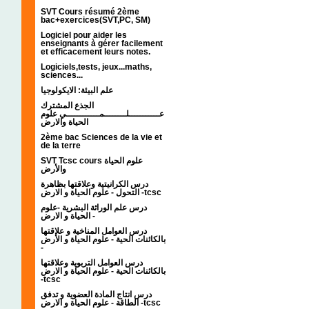
SVT Cours résumé 2ème
bac+exercices(SVT,PC, SM)
Logiciel pour aider les
enseignants à gérer facilement
et efficacement leurs notes.
Logiciels,tests, jeux...maths,
sciences...
علم البيئة: الايكولوجيا
الجذع المشترك
عـــــــــــلــــــــمــــــــــــي علوم
الحياة والارض
2ème bac Sciences de la vie et
de la terre
SVT Tcsc cours علوم الحياة
والأرض
درس الكرانيتية وعلاقتها بظاهرة
التحول - علوم الحياة و الارض -tcsc
درس علم الوراثة البشرية -علوم
الحياة و الارض -
درس العوامل المناخية و علاقتها
بالكائنات الحية - علوم الحياة و الأرض
-
درس العوامل التربوية وعلاقتها
بالكائنات الحية - علوم الحياة و الارض
-tcsc
درس انتاج المادة العضوية و تدفق
الطاقة - علوم الحياة و الارض -tcsc