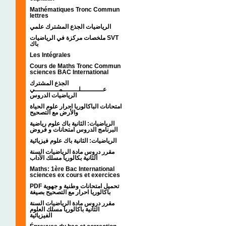
Mathématiques Tronc Commun
lettres
الرياضيات الجذع المشترك علمي
ملخصات مركزة في الرياضيات SVT
باك
Les Intégrales
Cours de Maths Tronc Commun
sciences BAC International
الجذع المشترك
عـــــــــــلــــــــمــــــــــــي
الرياضيات الدروس
امتحانات الباكالوريا احرار علوم الحياة
والأرض مع التصحيح
الرياضيات: الثانية باك علوم رياضية
البرنامج الدروس امتحانات و فروض
الرياضيات: الثانية باك علوم فيزيائية
مقرر دروس مادة الرياضيات السنة
الثانية بكالوريا مسلك الآداب
Maths: 1ère Bac International
sciences ex cours et exercices
PDF تحميل امتحانات وطنية و جهوية
باكالوريا احرار مع التصحيح بصيغة
مقرر دروس مادة الرياضيات السنة
الثانية باكالوريا مسلك العلوم
الفيزيائية