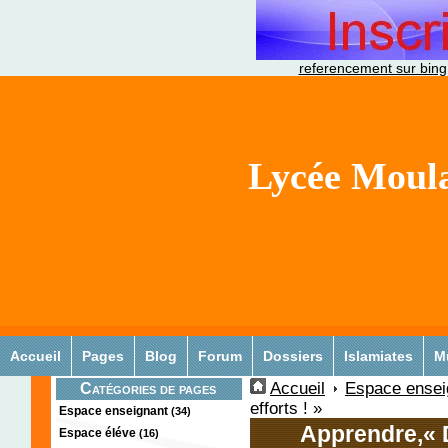
referencement sur bing
Lycée Moula
Accueil
Pages
Blog
Forum
Dossiers
Islamiates
M
Accueil
Espace ensei
Catégories de pages
efforts ! »
Espace enseignant
(34)
Apprendre,« Do
Espace éléve
(16)