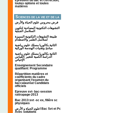
Épreuves du bac et correction,
toutes options et toutes
matières
Sciences de la vie et de la
terre
فرض محروس علوم الحياة والأرض
التشوهات التكتونیة المصاحبة لتكوین
السلاسل الجبلیة
طبيعة التشوهات التكتونية المميزة
لسلاسل الطمر والاصطدام
الثانية بكالوريا مسلك علوم رياضية
مبادئ وتقنيات الهندسة الوراثية
الثانية بكالوريا مسلك علوم رياضية
الدراسة الكمية للتغير :القياس
الإحيائي
Enseignement Secondaire
qualifiant: Programme
Répartition matières et
coefficients du cadre
organisant l’examen du
baccalauréat Candidats
officiels
Epreuve svt- bac-session
rattrapage-2013
Bac 2013:svt -sc ex, filière sc
physiques
اعلوم الحياة و الأرض Bac Svt et Pc
Avec solutions