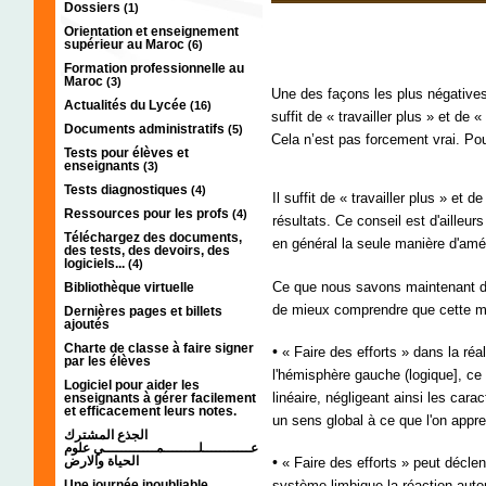
Dossiers
(1)
Orientation et enseignement
supérieur au Maroc
(6)
Formation professionnelle au
Maroc
(3)
Une des façons les plus négatives 
Actualités du Lycée
(16)
suffit de « travailler plus » et de 
Documents administratifs
(5)
Cela n’est pas forcement vrai. Po
Tests pour élèves et
enseignants
(3)
Tests diagnostiques
(4)
Il suffit de « travailler plus » et 
Ressources pour les profs
(4)
résultats. Ce conseil est d'ailleu
Téléchargez des documents,
en général la seule manière d'amé
des tests, des devoirs, des
logiciels...
(4)
Ce que nous savons maintenant d
Bibliothèque virtuelle
de mieux comprendre que cette man
Dernières pages et billets
ajoutés
Charte de classe à faire signer
•
« Faire des efforts » dans la ré
par les élèves
l'hémisphère gauche (logique], ce
Logiciel pour aider les
linéaire, négligeant ainsi les cara
enseignants à gérer facilement
et efficacement leurs notes.
un sens global à ce que l'on appre
الجذع المشترك
عـــــــــــلــــــــمــــــــــــي علوم
•
الحياة والارض
« Faire des efforts » peut déclen
système limbique la réaction autom
Une journée inoubliable