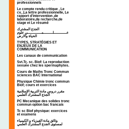
professionnels
Le compte rendu critique , Le
cv, ,La lettre professionnelle, Le
rapport d'intervention ,de
laboratoire,de recherche,de
stage et Le résumé
الجذع المشترك
عـــــــــــلــــــــمــــــــــــي علوم
الحياة والارض
TYPES, STRATÉGIES ET
ENJEUX DE LA
COMMUNICATION
Les canaux de communication
Svt.Tc. sc. Biof: La reproduction
sexuée chez les spermaphytes.
Cours de Maths Tronc Commun
sciences BAC International
Physique Chimie tronc commun
Biof; cours et exercices
مقرر دروس مادة التربية الإسلامية
الجذع المشترك العلمي
PC Mecanique des solides tronc
commun option bac francais
Tc sc Biof physique: exercices
et examens
وثائق مادة الفيزياء و الكيمياء
لمستوى الجدع المشترك العلمي