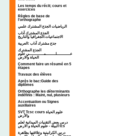
Les temps du récit; cours et
exercices
Règles de base de
l'orthographe
الرياضيات الجذع المشترك علمي
الجذع المشترك آداب
الاجتماعيات:الجغرافيا والتاريخ
جذع مشترك آداب :العربية
الجذع المشترك
عـــــــــــلــــــــمــــــــــــي علوم
الحياة والارض
Comment faire un résumé en 5
étapes
Travaux des élèves
Après le bac:Guide des
diplômes
Orthographe les déterminants
indéfinis : Maint, nul, plusieurs
Accentuation ou Signes
auxiliaires
SVT Tcsc cours علوم الحياة
والأرض
درس بعض التقنيات الميدانية لعلم
البيئة - علوم الحياة و الارض tcs
درس الكرانيتية وعلاقتها بظاهرة