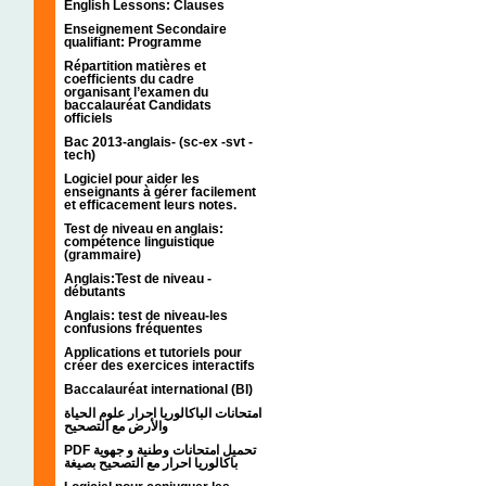
English Lessons: Clauses
Enseignement Secondaire
qualifiant: Programme
Répartition matières et
coefficients du cadre
organisant l’examen du
baccalauréat Candidats
officiels
Bac 2013-anglais- (sc-ex -svt -
tech)
Logiciel pour aider les
enseignants à gérer facilement
et efficacement leurs notes.
Test de niveau en anglais:
compétence linguistique
(grammaire)
Anglais:Test de niveau -
débutants
Anglais: test de niveau-les
confusions fréquentes
Applications et tutoriels pour
créer des exercices interactifs
Baccalauréat international (BI)
امتحانات الباكالوريا احرار علوم الحياة
والأرض مع التصحيح
PDF تحميل امتحانات وطنية و جهوية
باكالوريا احرار مع التصحيح بصيغة