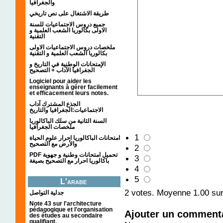
والجغرافيا
طريقة الاشتغال على نص تاريخي
جميع دروس الاجتماعيات للسنة
الاولى بكالوريا الشعب العلمية و
التقنية
ملخصات دروس الاجتماعيات الاولى
بكالوريا الشعب العلمية و التقنية
الإمتحانات الوطنية في التاريخ و
الجغرافيا الآداب + التصحيح
Logiciel pour aider les
enseignants à gérer facilement
et efficacement leurs notes.
الجذع المشترك آداب
الاجتماعيات:الجغرافيا والتاريخ
السنة الثانية من سلك الباكالوريا
ملخصات الجغرافيا
1
امتحانات الباكالوريا احرار علوم الحياة
والأرض مع التصحيح
2
PDF تحميل امتحانات وطنية و جهوية
3
باكالوريا احرار مع التصحيح بصيغة
4
5
L'arabe
2
votes. Moyenne
1.00
sur
جدلية التواصل
Note 43 sur l'architecture
pédagogique et l'organisation
Ajouter un comment
des études au secondaire
qualifiant.