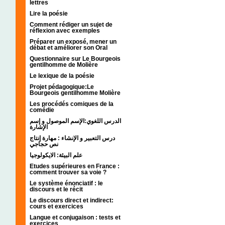
lettres
Lire la poésie
Comment rédiger un sujet de
réflexion avec exemples
Préparer un exposé, mener un
débat et améliorer son Oral
Questionnaire sur Le Bourgeois
gentilhomme de Molière
Le lexique de la poésie
Projet pédagogique:Le
Bourgeois gentilhomme Molière
Les procédés comiques de la
comédie
الدرس اللغوي:الإسم الموصول و إسم
الإشارة
درس التعبير و الإنشاء : مهارة إنتاج
نص حجاجي
علم البيئة: الايكولوجيا
Etudes supérieures en France :
comment trouver sa voie ?
Le système énonciatif : le
discours et le récit
Le discours direct et indirect:
cours et exercices
Langue et conjugaison : tests et
exercices