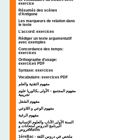
exercice
Résumés des scènes
d’Antigone
Les marqueurs de relation dans
le texte
L'accord: exercices
Rédiger un texte argumentatif
avec exemples
Concordance des temps:
exercices
Orthographe d’usage:
exercices PDF
Syntaxe: exercices
Vocabulaire: exercices PDF
مفهوم التقنية والعلم
مفهوم المجتمع – الأولى بكالوريا علوم
تجريبية
مفهوم الشغل
مفهوم الوعي و اللاوعي
مفهوم الرغبة
السنة الأولى الآداب والعلوم الإنسانية
البرنامج الدروس امتحانات و
فروضMaths
1éreBac - ملخص في دروس اللغة