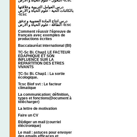
التحول - علوم الحياة و الارض -tcsc
درس العوامل التربوية وعلاقتها
بالكائنات الحية - علوم الحياة و الارض
-tcsc
درس انتاج المادة العضوية و تدفق
الطاقة - علوم الحياة و الارض -tcsc
Comment réussir l'épreuve de
français avec exemples de
productions écrites
Baccalauréat international (BI)
TC-Sc Bi. Chap1 LE FACTEUR
EDAPHIQUE ET SON
INFLUENCE SUR LA
REPARTITION DES ETRES
VIVANTS
TC-Sc Bi. Chap1 : La sortie
écologique.
Tcsc Biof svt : Le facteur
climatique
La communication: définition,
types et fonctions(Document à
télécharger)
La lettre de motivation
Faire un CV
Rédiger un mail (courriel
éléctronique)
Le mail : astuces pour envoyer
des emails efficaces et