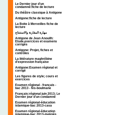
Le Dernier jour d'un
condamné:fiche de lecture
Du théâtre classique à Antigone
Antigone:fiche de lecture
La Boite à Merveilles fiche de
lecture
مهارة المقارنة والاستنتاج
Antigone de Jean Anouilh:
Etude,exercices et examens
corrigés
Antigone: Projet, fiches et
contrôles
La littérature maghrébine
d'expression française
Antigone:Examen régional et
corrigé
Les figures de style; cours et
exercices
Examen régional - français -
bac 2013 - fès-boulmane
Français:régional juin 2013; Le
Dernier jour d'un condamné
Examen régional-éducation
islamique-bac 2013-casa
Examen régional-éducation
islamique-bac 2013-meknès