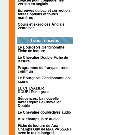
Logiciel pour conjuguer les
verbes en anglais
Épreuves du bac et correction,
toutes options et toutes
matières
Cours et exercices Anglais
2ème bac
Tronc commun
Le Bourgeois Gentilhomme:
Fiche de lecture
Le Chevalier Double:Fiche de
lecture
Programme de français tronc
commun
Le Bourgeois Gentilhomme en
scène
LE CHEVALIER
DOUBLE:integrale
Séquences: La nouvelle
fantastique; Le Chevalier
Double
Le Chevalier double:livre audio
Aux champs:livre audio
Fiche de lecture de Aux
Champs Guy de MAUPASSANT
avec le texte integral