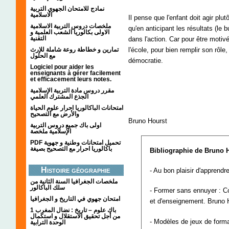
نمادج للامتحان الجهوي التربية
الاسلامية
Il pense que l'enfant doit agir plu
ملخصات دروس التربية الاسلامية
qu'en anticipant les résultats (le 
الاولى بكالوريا الشعب العلمية و
التقنية
dans l'action. Car pour être motiv
تمارين و خطاطة روعة شاملة للإرث
l'école, pour bien remplir son rôle
مع الحلول
démocratie.
Logiciel pour aider les
enseignants à gérer facilement
et efficacement leurs notes.
مقرر دروس مادة التربية الإسلامية
الجذع المشترك العلمي
;
امتحانات الباكالوريا احرار علوم الحياة
والأرض مع التصحيح
Bruno Hourst
اولى باك جميع دروس التربية
الإسلامية ملخصة
PDF تحميل امتحانات وطنية و جهوية
باكالوريا احرار مع التصحيح بصيغة
Bibliographie de Bruno 
Histoire géographie
- Au bon plaisir d'apprendr
ملخصات الجغرافيا السنة الثانية من
سلك الباكالور
- Former sans ennuyer : Co
امتحان جهوي في التاريخ و الجغرافيا
et d'enseignement. Bruno H
1 باك علوم – تاريخ : نضال المغرب
من أجل تحقيق الاستقلال و استكمال
- Modèles de jeux de forma
الوحدة الترابية