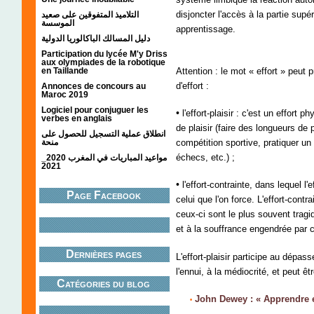
disjoncter l'accès à la partie sup
التلاميذ المتفوقين على صعيد
الموسسة
apprentissage.
دليل المسالك الباكالوريا الدولية
Participation du lycée M'y Driss
aux olympiades de la robotique
en Taillande
Attention : le mot « effort » peut
d'effort :
Annonces de concours au
Maroc 2019
Logiciel pour conjuguer les
•
l'effort-plaisir : c'est un effort 
verbes en anglais
de plaisir (faire des longueurs de
انطلاق عملية التسجيل للحصول على
منحة
compétition sportive, pratiquer un 
échecs, etc.) ;
مواعيد المباريات في المغرب 2020_
2021
•
l'effort-contrainte, dans lequel 
Page Facebook
celui que l'on force. L'effort-cont
ceux-ci sont le plus souvent trag
et à la souffrance engendrée par
Dernières pages
L'effort-plaisir participe au dépas
l'ennui, à la médiocrité, et peut ê
Catégories du blog
;;;;;
John Dewey : « Apprendre e
•