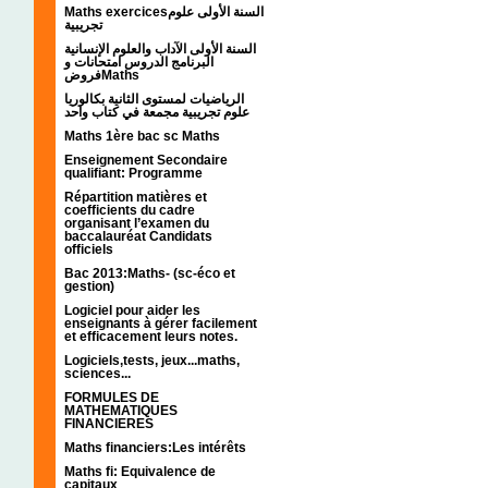
Maths exercicesالسنة الأولى علوم
تجريبية
السنة الأولى الآداب والعلوم الإنسانية
البرنامج الدروس امتحانات و
فروضMaths
الرياضيات لمستوى الثانية بكالوريا
علوم تجريبية مجمعة في كتاب واحد
Maths 1ère bac sc Maths
Enseignement Secondaire
qualifiant: Programme
Répartition matières et
coefficients du cadre
organisant l’examen du
baccalauréat Candidats
officiels
Bac 2013:Maths- (sc-éco et
gestion)
Logiciel pour aider les
enseignants à gérer facilement
et efficacement leurs notes.
Logiciels,tests, jeux...maths,
sciences...
FORMULES DE
MATHEMATIQUES
FINANCIERES
Maths financiers:Les intérêts
Maths fi: Equivalence de
capitaux