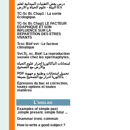
درس بعض التقنيات الميدانية لعلم
البيئة - علوم الحياة و الارض tcs
TC-Sc Bi. Chap1 : La sortie
écologique.
TC-Sc Bi. Chap1 LE FACTEUR
EDAPHIQUE ET SON
INFLUENCE SUR LA
REPARTITION DES ETRES
VIVANTS
Tcsc Biof svt : Le facteur
climatique
Svt.Tc. sc. Biof: La reproduction
sexuée chez les spermaphytes.
امتحانات الباكالوريا احرار علوم الحياة
والأرض مع التصحيح
PDF تحميل امتحانات وطنية و جهوية
باكالوريا احرار مع التصحيح بصيغة
Épreuves du bac et correction,
toutes options et toutes
matières
L'anglais
Examples of simple past
.simple present. simple futur ...
Grammar tronc commun
How to write a good subject ?