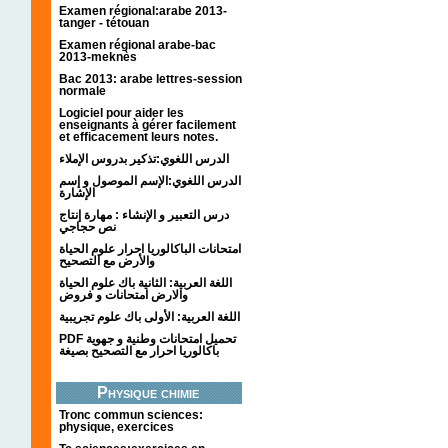
Examen régional:arabe 2013-
tanger - tétouan
Examen régional arabe-bac
2013-meknès
Bac 2013: arabe lettres-session
normale
Logiciel pour aider les
enseignants à gérer facilement
et efficacement leurs notes.
الدرس اللغوي:تذكير بدروس الإملاء
الدرس اللغوي:الإسم الموصول و إسم
الإشارة
درس التعبير و الإنشاء : مهارة إنتاج
نص حجاجي
امتحانات الباكالوريا احرار علوم الحياة
والأرض مع التصحيح
اللغة العربية: الثانية باك علوم الحياة
والارض امتحانات و فروض
اللغة العربية: الأولى باك علوم تجريبية
PDF تحميل امتحانات وطنية و جهوية
باكالوريا احرار مع التصحيح بصيغة
Physique chimie
Tronc commun sciences:
physique, exercices