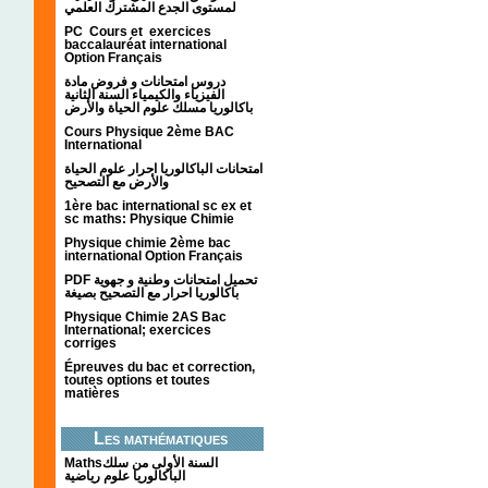
لمستوى الجدع المشترك العلمي
PC Cours et exercices
baccalauréat international
Option Français
دروس امتحانات و فروض مادة
الفيزياء والكيمياء السنة الثانية
باكالوريا مسلك علوم الحياة والأرض
Cours Physique 2ème BAC
International
امتحانات الباكالوريا احرار علوم الحياة
والأرض مع التصحيح
1ère bac international sc ex et
sc maths: Physique Chimie
Physique chimie 2ème bac
international Option Français
PDF تحميل امتحانات وطنية و جهوية
باكالوريا احرار مع التصحيح بصيغة
Physique Chimie 2AS Bac
International; exercices
corriges
Épreuves du bac et correction,
toutes options et toutes
matières
Les mathématiques
Mathsالسنة الأولى من سلك
الباكالوريا علوم رياضية