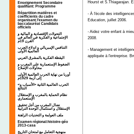
Hourst et S.Thiagarajan. Ed
Enseignement Secondaire
qualifiant: Programme
Répartition matières et
- À l'école des intelligenc
coefficients du cadre
Education, juillet 2006.
organisant l’examen du
baccalauréat Candidats
officiels
- Aidez votre enfant à mie
التحولات الإقتصادية و المالية و
الإجتماعية و الفكرية في العالم في
2008.
القرن 19م
التنافس الإمبريالي و اندلاع الحرب
- Management et intelligen
العالمية الأولى
appliquée à l'entreprise. 
اليقظة الفكرية بالمشرق العربي
الضغوط الإستعمارية على المغرب و
محاولات الإصلاح
أوربا من نهاية الحرب العالمية الأولى
إلى أزمة 1929م
<الحرب العالمية الثانية <الأسباب و
النتائج
نظام الحماية بالمغرب و الإستغلال
الإستعماري
نضال المغرب من أجل تحقيق
الإستقلال و استكمال الوحدة الترابية
ملف العولمة و التحديات الراهنة
Examen régional:histoire-géo
2013-casa
منهجية التعامل مع امتحان التاريخ