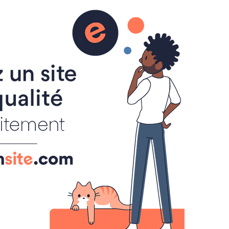
sa
 net
Contact
Etudes au Maroc
vidéos
Album photos
Espace membre