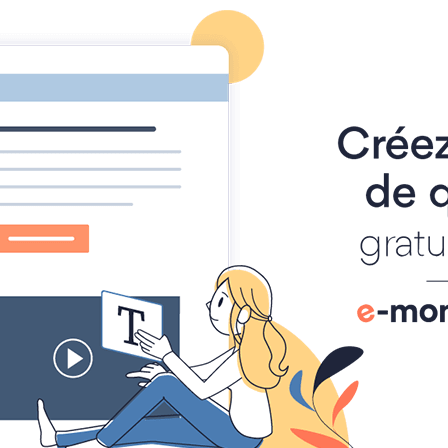
referencement sur bing
-
référencement de site web gratuit
-
ycée Moulay Idriss 1er Ca
Musulman et fier
Proposez un document
Madariss
Tawjih
Accueil
Espace multimédia
Espace multimédia