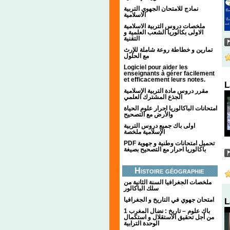
نمادج للامتحان الجهوي التربية
الاسلامية
ملخصات دروس التربية الاسلامية
الاولى بكالوريا الشعب العلمية و
التقنية
تمارين و خطاطة روعة شاملة للإرث
مع الحلول
Logiciel pour aider les
enseignants à gérer facilement
et efficacement leurs notes.
L
مقرر دروس مادة التربية الإسلامية
الجذع المشترك العلمي
امتحانات الباكالوريا احرار علوم الحياة
والأرض مع التصحيح
اولى باك جميع دروس التربية
الإسلامية ملخصة
PDF تحميل امتحانات وطنية و جهوية
باكالوريا احرار مع التصحيح بصيغة
Histoire géographie
ملخصات الجغرافيا السنة الثانية من
سلك الباكالور
امتحان جهوي في التاريخ و الجغرافيا
L
1 باك علوم – تاريخ : نضال المغرب
من أجل تحقيق الاستقلال و استكمال
الوحدة الترابية