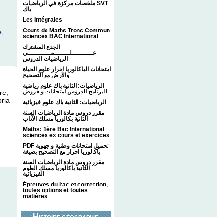
ملخصات مركزة في الرياضيات SVT
باك
Les Intégrales
Cours de Maths Tronc Commun
e;
sciences BAC International
الجذع المشترك
عـــــــــــلــــــــمــــــــــــي
الرياضيات الدروس
امتحانات الباكالوريا احرار علوم الحياة
والأرض مع التصحيح
الرياضيات: الثانية باك علوم رياضية
البرنامج الدروس امتحانات و فروض
re,
oria
الرياضيات: الثانية باك علوم فيزيائية
مقرر دروس مادة الرياضيات السنة
الثانية بكالوريا مسلك الآداب
Maths: 1ère Bac International
sciences ex cours et exercices
PDF تحميل امتحانات وطنية و جهوية
باكالوريا احرار مع التصحيح بصيغة
مقرر دروس مادة الرياضيات السنة
الثانية باكالوريا مسلك العلوم
الفيزيائية
Épreuves du bac et correction,
toutes options et toutes
matières
Histoire géographie