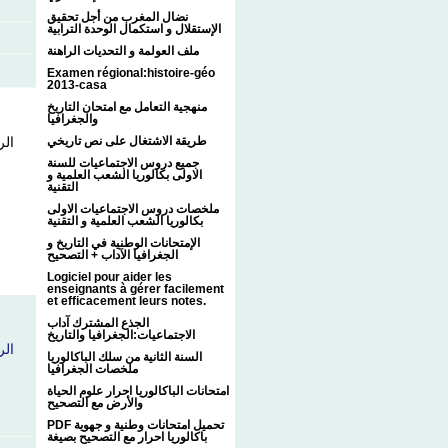
نضال المغرب من أجل تحقيق
الإستقلال و استكمال الوحدة الترابية
ملف العولمة و التحديات الراهنة
Examen régional:histoire-géo
2013-casa
منهجية التعامل مع امتحان التاريخ
والجغرافيا
الر
طريقة الاشتغال على نص تاريخي
جميع دروس الاجتماعيات للسنة
الاولى بكالوريا الشعب العلمية و
التقنية
ملخصات دروس الاجتماعيات الاولى
بكالوريا الشعب العلمية و التقنية
الإمتحانات الوطنية في التاريخ و
الجغرافيا الآداب + التصحيح
Logiciel pour aider les
enseignants à gérer facilement
et efficacement leurs notes.
الجذع المشترك آداب
الاجتماعيات:الجغرافيا والتاريخ
الر
السنة الثانية من سلك الباكالوريا
ملخصات الجغرافيا
امتحانات الباكالوريا احرار علوم الحياة
والأرض مع التصحيح
PDF تحميل امتحانات وطنية و جهوية
باكالوريا احرار مع التصحيح بصيغة