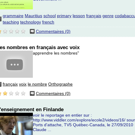
grammaire
Mauritius
school
primary
lesson
français
genre
codabacc
teaching
technology
french
Commentaires (0)
es nombres en français avec voix
apprendre les nombres"
françaix
voix
le nombre
Orthographe
Commentaires (0)
'enseignement en Finlande
voir le reportage en entier sur :
http://www.viddler.com/explore/ecole2/videos/16/ sour
Ports d'attache, TV5 Québec-Canada, le 27/09/2010
Claude ...