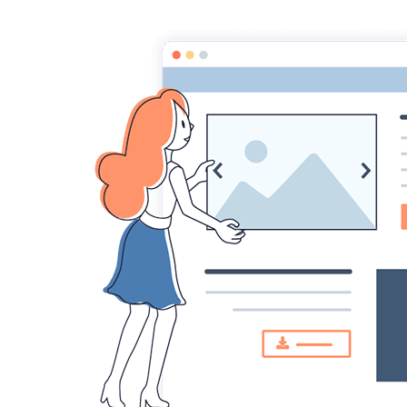
L
Accueil
Pages
Blog
Forum
Dossiers
Islamiates
Catégories de pages
Espace enseignant
(34)
Espace éléve
(16)