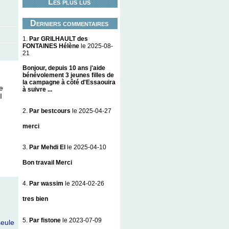
Les plus lus
Derniers commentaires
1.
Par GRILHAULT des
FONTAINES Hélène
le 2025-08-
21
Bonjour, depuis 10 ans j'aide
bénévolement 3 jeunes filles de
la campagne à côté d'Essaouira
e
à suivre ...
I
2.
Par bestcours
le 2025-04-27
merci
3.
Par Mehdi El
le 2025-04-10
Bon travail Merci
4.
Par wassim
le 2024-02-26
tres bien
5.
Par fistone
le 2023-07-09
seule