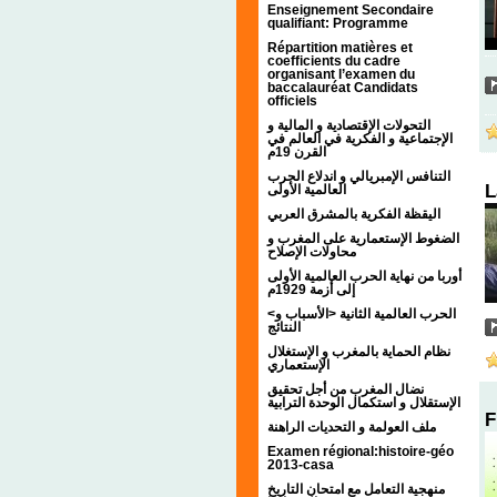
Enseignement Secondaire
qualifiant: Programme
Répartition matières et
coefficients du cadre
organisant l’examen du
baccalauréat Candidats
officiels
التحولات الإقتصادية و المالية و
الإجتماعية و الفكرية في العالم في
القرن 19م
التنافس الإمبريالي و اندلاع الحرب
L
العالمية الأولى
اليقظة الفكرية بالمشرق العربي
الضغوط الإستعمارية على المغرب و
محاولات الإصلاح
أوربا من نهاية الحرب العالمية الأولى
إلى أزمة 1929م
<الحرب العالمية الثانية <الأسباب و
النتائج
نظام الحماية بالمغرب و الإستغلال
الإستعماري
نضال المغرب من أجل تحقيق
الإستقلال و استكمال الوحدة الترابية
F
ملف العولمة و التحديات الراهنة
Examen régional:histoire-géo
2013-casa
منهجية التعامل مع امتحان التاريخ