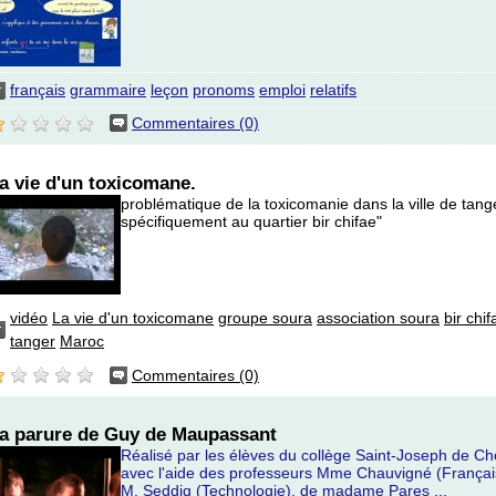
français
grammaire
leçon
pronoms
emploi
relatifs
Commentaires (0)
a vie d'un toxicomane.
problématique de la toxicomanie dans la ville de tang
spécifiquement au quartier bir chifae"
vidéo
La vie d'un toxicomane
groupe soura
association soura
bir chif
tanger
Maroc
Commentaires (0)
a parure de Guy de Maupassant
Réalisé par les élèves du collège Saint-Joseph de Ch
avec l'aide des professeurs Mme Chauvigné (Françai
M. Seddiq (Technologie), de madame Pares ...