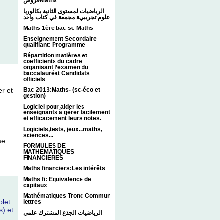
فروضMaths
الرياضيات لمستوى الثانية بكالوريا
علوم تجريبية مجمعة في كتاب واحد
Maths 1ère bac sc Maths
Enseignement Secondaire
qualifiant: Programme
Répartition matières et
coefficients du cadre
organisant l’examen du
baccalauréat Candidats
officiels
er et
Bac 2013:Maths- (sc-éco et
gestion)
Logiciel pour aider les
enseignants à gérer facilement
et efficacement leurs notes.
Logiciels,tests, jeux...maths,
sciences...
ae
FORMULES DE
MATHEMATIQUES
FINANCIERES
Maths financiers:Les intérêts
Maths fi: Equivalence de
capitaux
Mathématiques Tronc Commun
olet
lettres
s) et
الرياضيات الجذع المشترك علمي