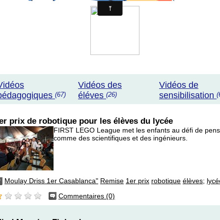
Vidéos
Vidéos des
Vidéos de
pédagogiques
éléves
sensibilisation
(67)
(26)
(
er prix de robotique pour les élèves du lycée
FIRST LEGO League met les enfants au défi de pens
comme des scientifiques et des ingénieurs.
Moulay Driss 1er Casablanca"
Remise
1er prix
robotique
élèves;
lycé
Commentaires (0)