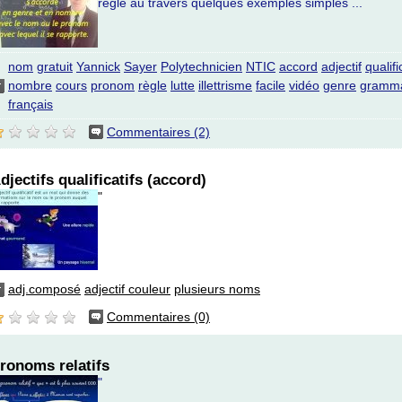
règle au travers quelques exemples simples ...
nom
gratuit
Yannick
Sayer
Polytechnicien
NTIC
accord
adjectif
qualifi
nombre
cours
pronom
règle
lutte
illettrisme
facile
vidéo
genre
gramma
français
Commentaires (2)
djectifs qualificatifs (accord)
"
adj.composé
adjectif couleur
plusieurs noms
Commentaires (0)
ronoms relatifs
"