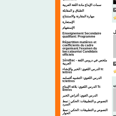
سمات الإبداع مادة اللغة العربية
الطباق و المقابلة
مهارة المقارنة والاستنتاج
الإستعارة
الإستفهام
Enseignement Secondaire
qualifiant: Programme
Répartition matières et
coefficients du cadre
organisant l’examen du
baccalauréat Candidats
officiels
1éreBac - ملخص في دروس اللغة
العربية
الدرس اللغوي: الخبر والإنشاء tc
lettres
الدرس اللغوي: التشبيه أقسامه
tclettres
الدرس اللغوي: بلاغة الإمتاع Tc
lettres
الدرس الغوي: أغراض الخبر
النصوص و التطبيقات: الحكي : نمط
السرد
النصوص و التطبيقات: الحكي : نمط
الحوار