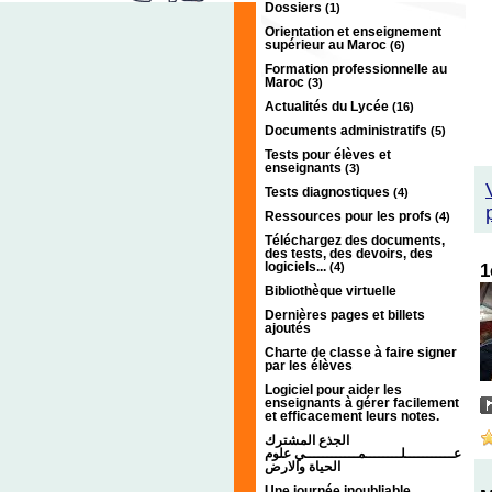
Dossiers
(1)
Orientation et enseignement
supérieur au Maroc
(6)
Formation professionnelle au
Maroc
(3)
Actualités du Lycée
(16)
Documents administratifs
(5)
Tests pour élèves et
enseignants
(3)
Tests diagnostiques
(4)
Ressources pour les profs
(4)
Téléchargez des documents,
des tests, des devoirs, des
logiciels...
(4)
1
Bibliothèque virtuelle
Dernières pages et billets
ajoutés
Charte de classe à faire signer
par les élèves
Logiciel pour aider les
enseignants à gérer facilement
et efficacement leurs notes.
الجذع المشترك
عـــــــــــلــــــــمــــــــــــي علوم
الحياة والارض
Une journée inoubliable