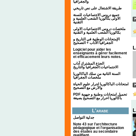
والجغرافيا
طريقة الاشتغال على نص تاريخي
جميع دروس الاجتماعيات للسنة
الاولى بكالوريا الشعب العلمية و
التقنية
ملخصات دروس الاجتماعيات الاولى
بكالوريا الشعب العلمية و التقنية
الإمتحانات الوطنية في التاريخ و
الجغرافيا الآداب + التصحيح
L
Logiciel pour aider les
enseignants à gérer facilement
et efficacement leurs notes.
الجذع المشترك آداب
الاجتماعيات:الجغرافيا والتاريخ
السنة الثانية من سلك الباكالوريا
ملخصات الجغرافيا
امتحانات الباكالوريا احرار علوم الحياة
والأرض مع التصحيح
PDF تحميل امتحانات وطنية و جهوية
باكالوريا احرار مع التصحيح بصيغة
L
L'arabe
جدلية التواصل
Note 43 sur l'architecture
pédagogique et l'organisation
des études au secondaire
qualifiant.