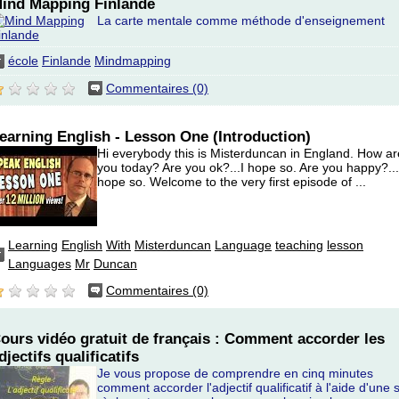
ind Mapping Finlande
La carte mentale comme méthode d'enseignement
école
Finlande
Mindmapping
Commentaires (0)
earning English - Lesson One (Introduction)
Hi everybody this is Misterduncan in England. How ar
you today? Are you ok?...I hope so. Are you happy?...
hope so. Welcome to the very first episode of ...
Learning
English
With
Misterduncan
Language
teaching
lesson
Languages
Mr
Duncan
Commentaires (0)
ours vidéo gratuit de français : Comment accorder les
djectifs qualificatifs
Je vous propose de comprendre en cinq minutes
comment accorder l'adjectif qualificatif à l'aide d'une 