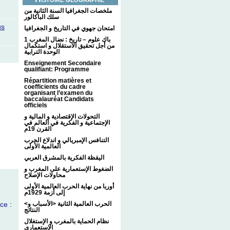
ملخصات الجغرافيا السنة الثانية من
سلك الباكالور
us
امتحان جهوي في التاريخ و الجغرافيا
1 باك علوم – تاريخ : نضال المغرب
من أجل تحقيق الاستقلال و استكمال
الوحدة الترابية
Enseignement Secondaire
qualifiant: Programme
Répartition matières et
coefficients du cadre
organisant l’examen du
baccalauréat Candidats
officiels
التحولات الإقتصادية و المالية و
الإجتماعية و الفكرية في العالم في
القرن 19م
التنافس الإمبريالي و اندلاع الحرب
العالمية الأولى
اليقظة الفكرية بالمشرق العربي
الضغوط الإستعمارية على المغرب و
محاولات الإصلاح
أوربا من نهاية الحرب العالمية الأولى
إلى أزمة 1929م
<الحرب العالمية الثانية <الأسباب و
ce :
النتائج
نظام الحماية بالمغرب و الإستغلال
الإستعماري