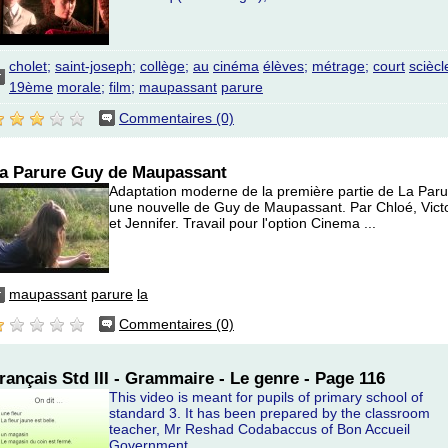
cholet;
saint-joseph;
collège;
au
cinéma
élèves;
métrage;
court
sciècl
19ème
morale;
film;
maupassant
parure
Commentaires (0)
a Parure Guy de Maupassant
Adaptation moderne de la première partie de La Paru
une nouvelle de Guy de Maupassant. Par Chloé, Vict
et Jennifer. Travail pour l'option Cinema ...
maupassant
parure
la
Commentaires (0)
rançais Std III - Grammaire - Le genre - Page 116
This video is meant for pupils of primary school of
standard 3. It has been prepared by the classroom
teacher, Mr Reshad Codabaccus of Bon Accueil
Government ...