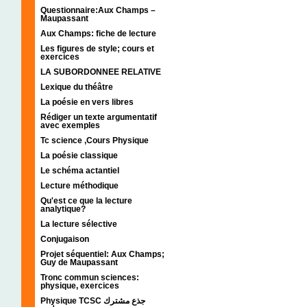
Questionnaire:Aux Champs –
Maupassant
Aux Champs: fiche de lecture
Les figures de style; cours et
exercices
LA SUBORDONNEE RELATIVE
Lexique du théâtre
La poésie en vers libres
Rédiger un texte argumentatif
avec exemples
Tc science ,Cours Physique
La poésie classique
Le schéma actantiel
Lecture méthodique
Qu'est ce que la lecture
analytique?
La lecture sélective
Conjugaison
Projet séquentiel: Aux Champs;
Guy de Maupassant
Tronc commun sciences:
physique, exercices
Physique TCSC جذع مشترك