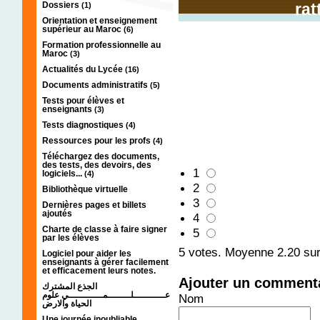
Dossiers
rat
(1)
Orientation et enseignement
supérieur au Maroc
(6)
Formation professionnelle au
Maroc
(3)
Actualités du Lycée
(16)
Documents administratifs
(5)
Tests pour élèves et
enseignants
(3)
Tests diagnostiques
(4)
Ressources pour les profs
(4)
Téléchargez des documents,
des tests, des devoirs, des
1
logiciels...
(4)
2
Bibliothèque virtuelle
3
Dernières pages et billets
ajoutés
4
Charte de classe à faire signer
5
par les élèves
5
votes. Moyenne
2.20
sur
Logiciel pour aider les
enseignants à gérer facilement
et efficacement leurs notes.
Ajouter un comment
الجذع المشترك
عـــــــــــلــــــــمــــــــــــي علوم
Nom
الحياة والارض
Une journée inoubliable