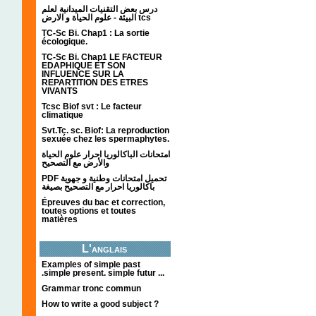
درس بعض التقنيات الميدانية لعلم
البيئة - علوم الحياة و الارض tcs
TC-Sc Bi. Chap1 : La sortie
écologique.
TC-Sc Bi. Chap1 LE FACTEUR
EDAPHIQUE ET SON
INFLUENCE SUR LA
REPARTITION DES ETRES
VIVANTS
Tcsc Biof svt : Le facteur
climatique
Svt.Tc. sc. Biof: La reproduction
sexuée chez les spermaphytes.
امتحانات الباكالوريا احرار علوم الحياة
والأرض مع التصحيح
PDF تحميل امتحانات وطنية و جهوية
باكالوريا احرار مع التصحيح بصيغة
Épreuves du bac et correction,
toutes options et toutes
matières
L'anglais
Examples of simple past
.simple present. simple futur ...
Grammar tronc commun
How to write a good subject ?