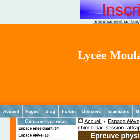
referencement sur bing
Lycée Moula
Accueil
Pages
Blog
Forum
Dossiers
Islamiates
M
Accueil
Espace éléve
Catégories de pages
chimie-bac-session rattra
Espace enseignant
(34)
Epreuve physi
Espace éléve
(16)