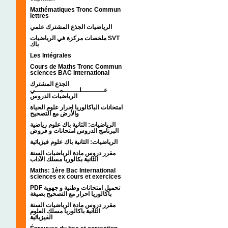
Mathématiques Tronc Commun
lettres
الرياضيات الجذع المشترك علمي
ملخصات مركزة في الرياضيات SVT
باك
Les Intégrales
Cours de Maths Tronc Commun
sciences BAC International
الجذع المشترك
عـــــــــــلــــــــمــــــــــــي
الرياضيات الدروس
امتحانات الباكالوريا احرار علوم الحياة
والأرض مع التصحيح
الرياضيات: الثانية باك علوم رياضية
البرنامج الدروس امتحانات و فروض
الرياضيات: الثانية باك علوم فيزيائية
مقرر دروس مادة الرياضيات السنة
الثانية بكالوريا مسلك الآداب
Maths: 1ère Bac International
sciences ex cours et exercices
PDF تحميل امتحانات وطنية و جهوية
باكالوريا احرار مع التصحيح بصيغة
مقرر دروس مادة الرياضيات السنة
الثانية باكالوريا مسلك العلوم
الفيزيائية