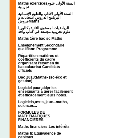
Maths exercicesالسنة الأولى علوم
تجريبية
السنة الأولى الآداب والعلوم الإنسانية
البرنامج الدروس امتحانات و
فروضMaths
الرياضيات لمستوى الثانية بكالوريا
علوم تجريبية مجمعة في كتاب واحد
Maths 1ère bac sc Maths
Enseignement Secondaire
qualifiant: Programme
Répartition matières et
coefficients du cadre
organisant l’examen du
baccalauréat Candidats
officiels
Bac 2013:Maths- (sc-éco et
gestion)
Logiciel pour aider les
enseignants à gérer facilement
et efficacement leurs notes.
Logiciels,tests, jeux...maths,
sciences...
FORMULES DE
MATHEMATIQUES
FINANCIERES
Maths financiers:Les intérêts
Maths fi: Equivalence de
capitaux