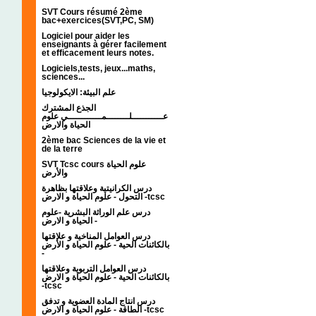
SVT Cours résumé 2ème
bac+exercices(SVT,PC, SM)
Logiciel pour aider les
enseignants à gérer facilement
et efficacement leurs notes.
Logiciels,tests, jeux...maths,
sciences...
علم البيئة: الايكولوجيا
الجذع المشترك
عـــــــــــلــــــــمــــــــــــي علوم
الحياة والارض
2ème bac Sciences de la vie et
de la terre
SVT Tcsc cours علوم الحياة
والأرض
درس الكرانيتية وعلاقتها بظاهرة
التحول - علوم الحياة و الارض -tcsc
درس علم الوراثة البشرية -علوم
الحياة و الارض -
درس العوامل المناخية و علاقتها
بالكائنات الحية - علوم الحياة و الأرض
-
درس العوامل التربوية وعلاقتها
بالكائنات الحية - علوم الحياة و الارض
-tcsc
درس انتاج المادة العضوية و تدفق
الطاقة - علوم الحياة و الارض -tcsc