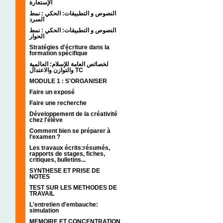
الإستعارة
النصوص و التطبيقات: الحكي : نمط
السرد
النصوص و التطبيقات: الحكي : نمط
الحوار
Stratégies d'écriture dans la
formation spécifique
لخصائص العامة للإسلام: العالمية
والتوازن والاعتدال TC
MODULE 1 : S'ORGANISER
Faire un exposé
Faire une recherche
Développement de la créativité
chez l'élève
Comment bien se préparer à
l’examen ?
Les travaux écrits:résumés,
rapports de stages, fiches,
critiques, bulletins...
SYNTHESE ET PRISE DE
NOTES
TEST SUR LES METHODES DE
TRAVAIL
L'entretien d'embauche:
simulation
MEMOIRE ET CONCENTRATION