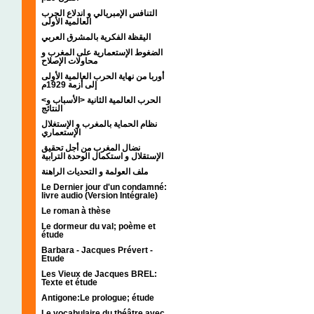
التنافس الإمبريالي و اندلاع الحرب
العالمية الأولى
اليقظة الفكرية بالمشرق العربي
الضغوط الإستعمارية على المغرب و
محاولات الإصلاح
أوربا من نهاية الحرب العالمية الأولى
إلى أزمة 1929م
<الحرب العالمية الثانية <الأسباب و
النتائج
نظام الحماية بالمغرب و الإستغلال
الإستعماري
نضال المغرب من أجل تحقيق
الإستقلال و استكمال الوحدة الترابية
ملف العولمة و التحديات الراهنة
Le Dernier jour d'un condamné:
livre audio (Version Intégrale)
Le roman à thèse
Le dormeur du val; poème et
étude
Barbara - Jacques Prévert -
Etude
Les Vieux de Jacques BREL:
Texte et étude
Antigone:Le prologue; étude
Le vocabulaire du théâtre avec