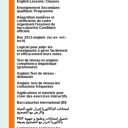
English Lessons: Clauses
Enseignement Secondaire
qualifiant: Programme
Répartition matières et
coefficients du cadre
organisant l’examen du
baccalauréat Candidats
officiels
Bac 2013-anglais- (sc-ex -svt -
tech)
Logiciel pour aider les
enseignants à gérer facilement
et efficacement leurs notes.
Test de niveau en anglais:
compétence linguistique
(grammaire)
Anglais:Test de niveau -
débutants
Anglais: test de niveau-les
confusions fréquentes
Applications et tutoriels pour
créer des exercices interactifs
Baccalauréat international (BI)
امتحانات الباكالوريا احرار علوم الحياة
والأرض مع التصحيح
PDF تحميل امتحانات وطنية و جهوية
باكالوريا احرار مع التصحيح بصيغة