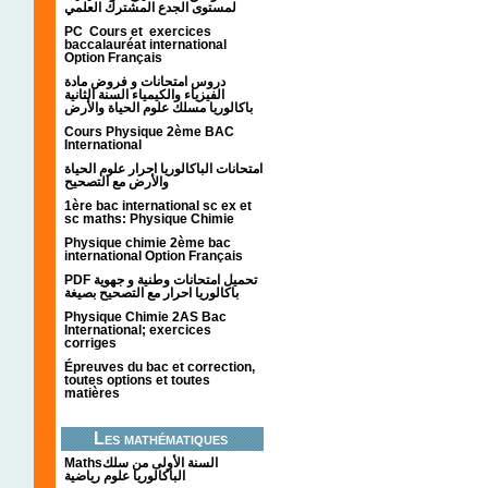
لمستوى الجدع المشترك العلمي
PC Cours et exercices
baccalauréat international
Option Français
دروس امتحانات و فروض مادة
الفيزياء والكيمياء السنة الثانية
باكالوريا مسلك علوم الحياة والأرض
Cours Physique 2ème BAC
International
امتحانات الباكالوريا احرار علوم الحياة
والأرض مع التصحيح
1ère bac international sc ex et
sc maths: Physique Chimie
Physique chimie 2ème bac
international Option Français
PDF تحميل امتحانات وطنية و جهوية
باكالوريا احرار مع التصحيح بصيغة
Physique Chimie 2AS Bac
International; exercices
corriges
Épreuves du bac et correction,
toutes options et toutes
matières
Les mathématiques
Mathsالسنة الأولى من سلك
الباكالوريا علوم رياضية