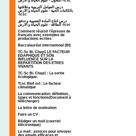
التحول - علوم الحياة و الارض -tcsc
درس العوامل التربوية وعلاقتها
بالكائنات الحية - علوم الحياة و الارض
-tcsc
درس انتاج المادة العضوية و تدفق
الطاقة - علوم الحياة و الارض -tcsc
Comment réussir l'épreuve de
français avec exemples de
productions écrites
Baccalauréat international (BI)
TC-Sc Bi. Chap1 LE FACTEUR
EDAPHIQUE ET SON
INFLUENCE SUR LA
REPARTITION DES ETRES
VIVANTS
TC-Sc Bi. Chap1 : La sortie
écologique.
Tcsc Biof svt : Le facteur
climatique
La communication: définition,
types et fonctions(Document à
télécharger)
La lettre de motivation
Faire un CV
Rédiger un mail (courriel
éléctronique)
Le mail : astuces pour envoyer
des emails efficaces et