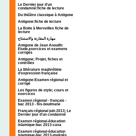
Le Dernier jour d'un
condamné:fiche de lecture
Du théâtre classique à Antigone
Antigone:fiche de lecture
La Boite à Merveilles fiche de
lecture
مهارة المقارنة والاستنتاج
Antigone de Jean Anouilh:
Etude,exercices et examens
corrigés
Antigone: Projet, fiches et
contrôles
La littérature maghrébine
d'expression française
Antigone:Examen régional et
corrigé
Les figures de style; cours et
exercices
Examen régional - français -
bac 2013 - fès-boulmane
Français:régional juin 2013; Le
Dernier jour d'un condamné
Examen régional-éducation
islamique-bac 2013-casa
Examen régional-éducation
islamique-bac 2013-meknès