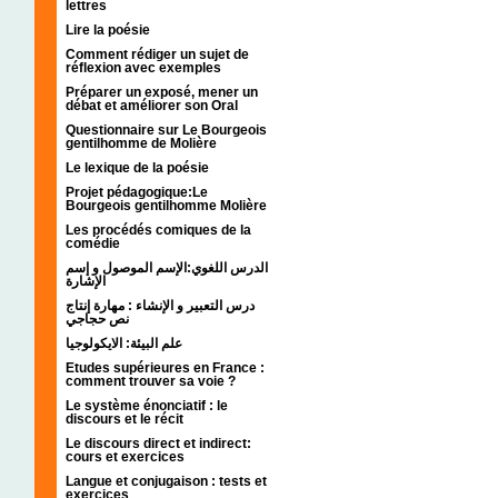
lettres
Lire la poésie
Comment rédiger un sujet de
réflexion avec exemples
Préparer un exposé, mener un
débat et améliorer son Oral
Questionnaire sur Le Bourgeois
gentilhomme de Molière
Le lexique de la poésie
Projet pédagogique:Le
Bourgeois gentilhomme Molière
Les procédés comiques de la
comédie
الدرس اللغوي:الإسم الموصول و إسم
الإشارة
درس التعبير و الإنشاء : مهارة إنتاج
نص حجاجي
علم البيئة: الايكولوجيا
Etudes supérieures en France :
comment trouver sa voie ?
Le système énonciatif : le
discours et le récit
Le discours direct et indirect:
cours et exercices
Langue et conjugaison : tests et
exercices