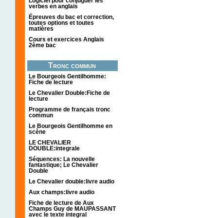
Logiciel pour conjuguer les
verbes en anglais
Épreuves du bac et correction,
toutes options et toutes
matières
Cours et exercices Anglais
2ème bac
Tronc commun
Le Bourgeois Gentilhomme:
Fiche de lecture
Le Chevalier Double:Fiche de
lecture
Programme de français tronc
commun
Le Bourgeois Gentilhomme en
scène
LE CHEVALIER
DOUBLE:integrale
Séquences: La nouvelle
fantastique; Le Chevalier
Double
Le Chevalier double:livre audio
Aux champs:livre audio
Fiche de lecture de Aux
Champs Guy de MAUPASSANT
avec le texte integral