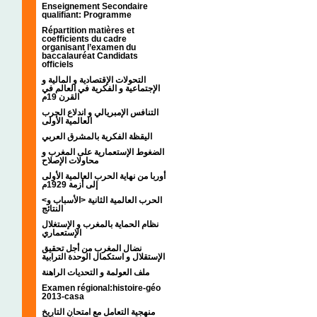
Enseignement Secondaire
qualifiant: Programme
Répartition matières et
coefficients du cadre
organisant l’examen du
baccalauréat Candidats
officiels
التحولات الإقتصادية و المالية و
الإجتماعية و الفكرية في العالم في
القرن 19م
التنافس الإمبريالي و اندلاع الحرب
العالمية الأولى
اليقظة الفكرية بالمشرق العربي
الضغوط الإستعمارية على المغرب و
محاولات الإصلاح
أوربا من نهاية الحرب العالمية الأولى
إلى أزمة 1929م
<الحرب العالمية الثانية <الأسباب و
النتائج
نظام الحماية بالمغرب و الإستغلال
الإستعماري
نضال المغرب من أجل تحقيق
الإستقلال و استكمال الوحدة الترابية
ملف العولمة و التحديات الراهنة
Examen régional:histoire-géo
2013-casa
منهجية التعامل مع امتحان التاريخ