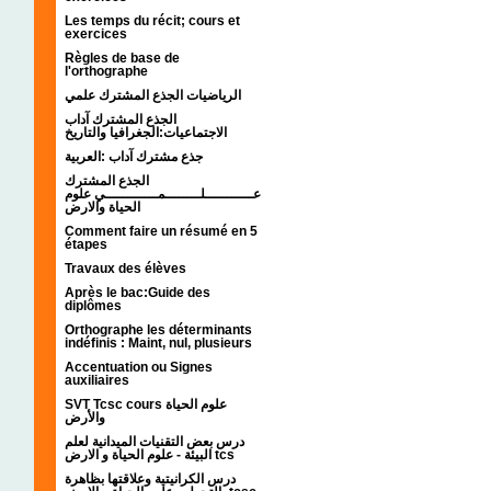
Les temps du récit; cours et
exercices
Règles de base de
l'orthographe
الرياضيات الجذع المشترك علمي
الجذع المشترك آداب
الاجتماعيات:الجغرافيا والتاريخ
جذع مشترك آداب :العربية
الجذع المشترك
عـــــــــــلــــــــمــــــــــــي علوم
الحياة والارض
Comment faire un résumé en 5
étapes
Travaux des élèves
Après le bac:Guide des
diplômes
Orthographe les déterminants
indéfinis : Maint, nul, plusieurs
Accentuation ou Signes
auxiliaires
SVT Tcsc cours علوم الحياة
والأرض
درس بعض التقنيات الميدانية لعلم
البيئة - علوم الحياة و الارض tcs
درس الكرانيتية وعلاقتها بظاهرة