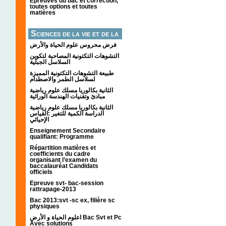
Épreuves du bac et correction,
toutes options et toutes
matières
Sciences de la vie et de la
terre
فرض محروس علوم الحياة والأرض
التشوهات التكتونیة المصاحبة لتكوین
السلاسل الجبلیة
طبيعة التشوهات التكتونية المميزة
لسلاسل الطمر والاصطدام
الثانية بكالوريا مسلك علوم رياضية
مبادئ وتقنيات الهندسة الوراثية
الثانية بكالوريا مسلك علوم رياضية
الدراسة الكمية للتغير :القياس
الإحيائي
Enseignement Secondaire
qualifiant: Programme
Répartition matières et
coefficients du cadre
organisant l’examen du
baccalauréat Candidats
officiels
Epreuve svt- bac-session
rattrapage-2013
Bac 2013:svt -sc ex, filière sc
physiques
اعلوم الحياة و الأرض Bac Svt et Pc
Avec solutions