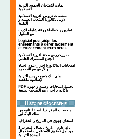
نمادج للامتحان الجهوي التربية
الاسلامية
ملخصات دروس التربية الاسلامية
الاولى بكالوريا الشعب العلمية و
التقنية
تمارين و خطاطة روعة شاملة للإرث
مع الحلول
Logiciel pour aider les
enseignants à gérer facilement
et efficacement leurs notes.
مقرر دروس مادة التربية الإسلامية
الجذع المشترك العلمي
امتحانات الباكالوريا احرار علوم الحياة
والأرض مع التصحيح
اولى باك جميع دروس التربية
الإسلامية ملخصة
PDF تحميل امتحانات وطنية و جهوية
باكالوريا احرار مع التصحيح بصيغة
Histoire géographie
ملخصات الجغرافيا السنة الثانية من
سلك الباكالور
امتحان جهوي في التاريخ و الجغرافيا
1 باك علوم – تاريخ : نضال المغرب
من أجل تحقيق الاستقلال و استكمال
الوحدة الترابية