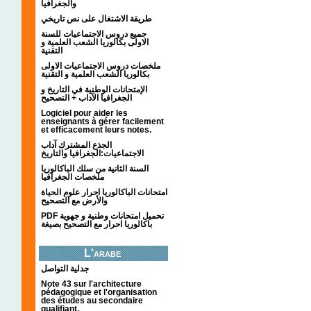
والجغرافيا
طريقة الاشتغال على نص تاريخي
جميع دروس الاجتماعيات للسنة
الاولى بكالوريا الشعب العلمية و
التقنية
ملخصات دروس الاجتماعيات الاولى
بكالوريا الشعب العلمية و التقنية
الإمتحانات الوطنية في التاريخ و
الجغرافيا الآداب + التصحيح
Logiciel pour aider les
enseignants à gérer facilement
et efficacement leurs notes.
الجذع المشترك آداب
الاجتماعيات:الجغرافيا والتاريخ
السنة الثانية من سلك الباكالوريا
ملخصات الجغرافيا
امتحانات الباكالوريا احرار علوم الحياة
والأرض مع التصحيح
PDF تحميل امتحانات وطنية و جهوية
باكالوريا احرار مع التصحيح بصيغة
L'arabe
جدلية التواصل
Note 43 sur l'architecture
pédagogique et l'organisation
des études au secondaire
qualifiant.