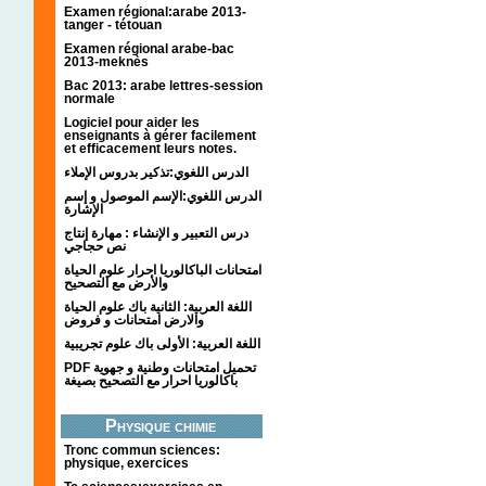
Examen régional:arabe 2013-
tanger - tétouan
Examen régional arabe-bac
2013-meknès
Bac 2013: arabe lettres-session
normale
Logiciel pour aider les
enseignants à gérer facilement
et efficacement leurs notes.
الدرس اللغوي:تذكير بدروس الإملاء
الدرس اللغوي:الإسم الموصول و إسم
الإشارة
درس التعبير و الإنشاء : مهارة إنتاج
نص حجاجي
امتحانات الباكالوريا احرار علوم الحياة
والأرض مع التصحيح
اللغة العربية: الثانية باك علوم الحياة
والارض امتحانات و فروض
اللغة العربية: الأولى باك علوم تجريبية
PDF تحميل امتحانات وطنية و جهوية
باكالوريا احرار مع التصحيح بصيغة
Physique chimie
Tronc commun sciences:
physique, exercices