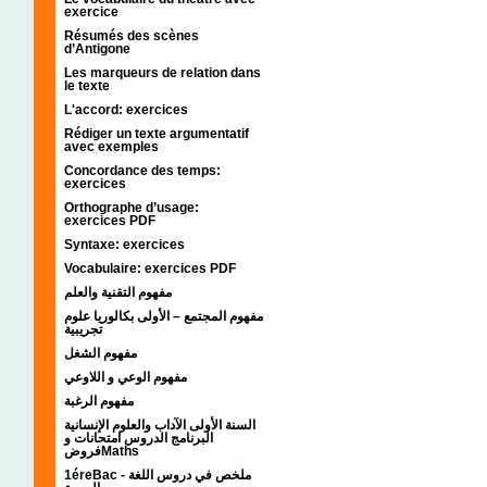
exercice
Résumés des scènes
d’Antigone
Les marqueurs de relation dans
le texte
L'accord: exercices
Rédiger un texte argumentatif
avec exemples
Concordance des temps:
exercices
Orthographe d’usage:
exercices PDF
Syntaxe: exercices
Vocabulaire: exercices PDF
مفهوم التقنية والعلم
مفهوم المجتمع – الأولى بكالوريا علوم
تجريبية
مفهوم الشغل
مفهوم الوعي و اللاوعي
مفهوم الرغبة
السنة الأولى الآداب والعلوم الإنسانية
البرنامج الدروس امتحانات و
فروضMaths
1éreBac - ملخص في دروس اللغة