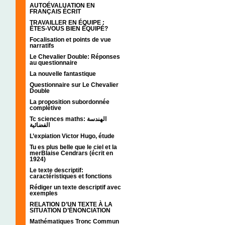
AUTOÉVALUATION EN
FRANÇAIS ÉCRIT
TRAVAILLER EN ÉQUIPE :
ÊTES-VOUS BIEN ÉQUIPÉ?
Focalisation et points de vue
narratifs
Le Chevalier Double: Réponses
au questionnaire
La nouvelle fantastique
Questionnaire sur Le Chevalier
Double
La proposition subordonnée
complétive
Tc sciences maths: الهندسة
الفضائية
L’expiation Victor Hugo, étude
Tu es plus belle que le ciel et la
merBlaise Cendrars (écrit en
1924)
Le texte descriptif:
caractéristiques et fonctions
Rédiger un texte descriptif avec
exemples
RELATION D’UN TEXTE À LA
SITUATION D’ÉNONCIATION
Mathématiques Tronc Commun