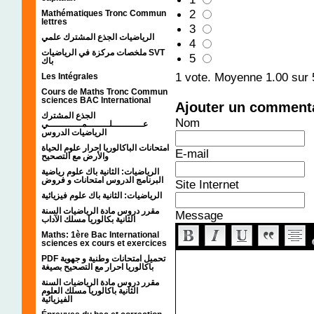
2
Mathématiques Tronc Commun
lettres
3
الرياضيات الجذع المشترك علمي
4
ملخصات مركزة في الرياضيات SVT
5
باك
1
vote. Moyenne
1.00
sur 
Les Intégrales
Cours de Maths Tronc Commun
sciences BAC International
Ajouter un comment
الجذع المشترك
Nom
عـــــــــــلــــــــمــــــــــــي
الرياضيات الدروس
امتحانات الباكالوريا احرار علوم الحياة
E-mail
والأرض مع التصحيح
الرياضيات: الثانية باك علوم رياضية
البرنامج الدروس امتحانات و فروض
Site Internet
الرياضيات: الثانية باك علوم فيزيائية
مقرر دروس مادة الرياضيات السنة
Message
الثانية بكالوريا مسلك الآداب
Maths: 1ère Bac International
sciences ex cours et exercices
PDF تحميل امتحانات وطنية و جهوية
باكالوريا احرار مع التصحيح بصيغة
مقرر دروس مادة الرياضيات السنة
الثانية باكالوريا مسلك العلوم
الفيزيائية