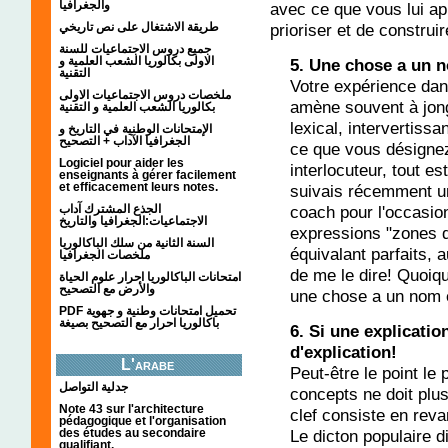
والجغرافيا
avec ce que vous lui ap
prioriser et de construi
طريقة الاشتغال على نص تاريخي
جميع دروس الاجتماعيات للسنة
الاولى بكالوريا الشعب العلمية و
5. Une chose a un n
التقنية
Votre expérience da
ملخصات دروس الاجتماعيات الاولى
amène souvent à jon
بكالوريا الشعب العلمية و التقنية
lexical, intervertiss
الإمتحانات الوطنية في التاريخ و
الجغرافيا الآداب + التصحيح
ce que vous désignez
Logiciel pour aider les
interlocuteur, tout 
enseignants à gérer facilement
et efficacement leurs notes.
suivais récemment u
coach pour l'occasion
الجذع المشترك آداب
الاجتماعيات:الجغرافيا والتاريخ
expressions "zones d
السنة الثانية من سلك الباكالوريا
équivalant parfaits, au
ملخصات الجغرافيا
de me le dire! Quoiq
امتحانات الباكالوريا احرار علوم الحياة
والأرض مع التصحيح
une chose a un nom e
PDF تحميل امتحانات وطنية و جهوية
باكالوريا احرار مع التصحيح بصيغة
6. Si une explicatio
d'explication!
L'arabe
Peut-être le point le 
جدلية التواصل
concepts ne doit plus
Note 43 sur l'architecture
clef consiste en reva
pédagogique et l'organisation
Le dicton populaire d
des études au secondaire
qualifiant.