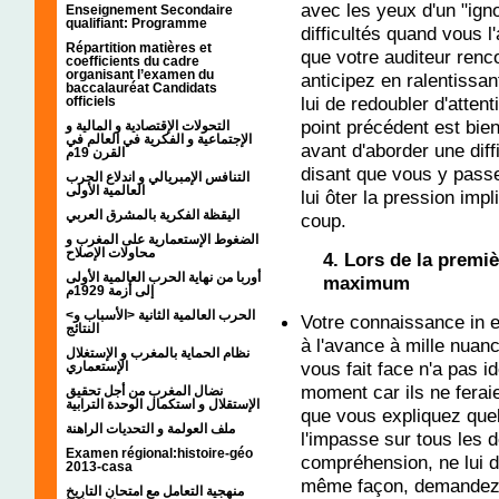
avec les yeux d'un "ig
Enseignement Secondaire
qualifiant: Programme
difficultés quand vous l
Répartition matières et
que votre auditeur renc
coefficients du cadre
organisant l’examen du
anticipez en ralentissa
baccalauréat Candidats
lui de redoubler d'atten
officiels
point précédent est bien
التحولات الإقتصادية و المالية و
الإجتماعية و الفكرية في العالم في
avant d'aborder une diffi
القرن 19م
disant que vous y passe
التنافس الإمبريالي و اندلاع الحرب
العالمية الأولى
lui ôter la pression imp
اليقظة الفكرية بالمشرق العربي
coup.
الضغوط الإستعمارية على المغرب و
محاولات الإصلاح
4. Lors de la premiè
أوربا من نهاية الحرب العالمية الأولى
maximum
إلى أزمة 1929م
<الحرب العالمية الثانية <الأسباب و
Votre connaissance in 
النتائج
à l'avance à mille nuanc
نظام الحماية بالمغرب و الإستغلال
vous fait face n'a pas id
الإستعماري
moment car ils ne feraie
نضال المغرب من أجل تحقيق
الإستقلال و استكمال الوحدة الترابية
que vous expliquez quel
ملف العولمة و التحديات الراهنة
l'impasse sur tous les dé
Examen régional:histoire-géo
compréhension, ne lui d
2013-casa
même façon, demandez-lui
منهجية التعامل مع امتحان التاريخ