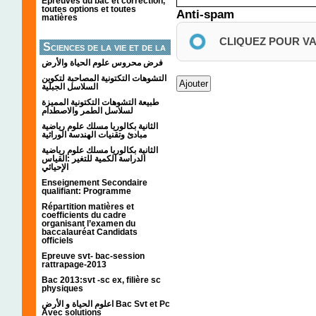
Épreuves du bac et correction,
toutes options et toutes
Anti-spam
matières
CLIQUEZ POUR V
Sciences de la vie et de la
terre
فرض محروس علوم الحياة والأرض
التشوهات التكتونیة المصاحبة لتكوین
السلاسل الجبلیة
طبيعة التشوهات التكتونية المميزة
لسلاسل الطمر والاصطدام
الثانية بكالوريا مسلك علوم رياضية
مبادئ وتقنيات الهندسة الوراثية
الثانية بكالوريا مسلك علوم رياضية
الدراسة الكمية للتغير :القياس
الإحيائي
Enseignement Secondaire
qualifiant: Programme
Répartition matières et
coefficients du cadre
organisant l’examen du
baccalauréat Candidats
officiels
Epreuve svt- bac-session
rattrapage-2013
Bac 2013:svt -sc ex, filière sc
physiques
اعلوم الحياة و الأرض Bac Svt et Pc
Avec solutions