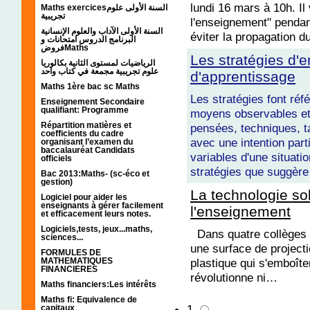
lundi 16 mars à 10h. Il 
Maths exercicesالسنة الأولى علوم
تجريبية
l'enseignement" pendant
السنة الأولى الآداب والعلوم الإنسانية
éviter la propagation d
البرنامج الدروس امتحانات و
فروضMaths
Les stratégies d'
الرياضيات لمستوى الثانية بكالوريا
علوم تجريبية مجمعة في كتاب واحد
d'apprentissage
Maths 1ère bac sc Maths
Les stratégies font ré
Enseignement Secondaire
qualifiant: Programme
moyens observables et
Répartition matières et
pensées, techniques, t
coefficients du cadre
avec une intention part
organisant l’examen du
baccalauréat Candidats
variables d'une situatio
officiels
stratégies que suggère 
Bac 2013:Maths- (sc-éco et
gestion)
La technologie sol
Logiciel pour aider les
enseignants à gérer facilement
l'enseignement
et efficacement leurs notes.
Logiciels,tests, jeux...maths,
Dans quatre collèges d
sciences...
une surface de project
FORMULES DE
plastique qui s'emboîte
MATHEMATIQUES
FINANCIERES
révolutionne ni…
Maths financiers:Les intérêts
Maths fi: Equivalence de
1
capitaux