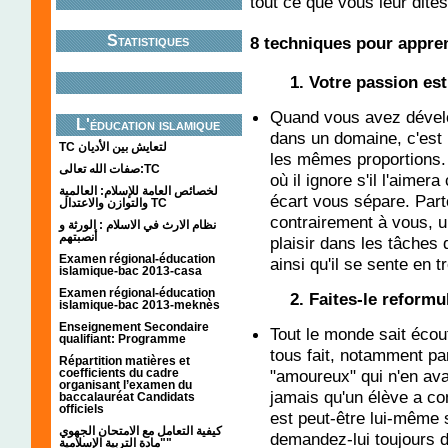
tout ce que vous leur dite
Statistiques
8 techniques pour appre
1. Votre passion es
Quand vous avez dével
L'éducation islamique
dans un domaine, c'est
TC لتعايش بين الأديان
les mêmes proportions. 
صفات الله تعالى:TC
où il ignore s'il l'aime
لخصائص العامة للإسلام: العالمية
écart vous sépare. Parte
والتوازن والاعتدال TC
contrairement à vous, u
نظام الارث في الاسلام : الورثة و
أنصبتهم
plaisir dans les tâches
Examen régional-éducation
ainsi qu'il se sente en
islamique-bac 2013-casa
Examen régional-éducation
2. Faites-le reformu
islamique-bac 2013-meknès
Enseignement Secondaire
Tout le monde sait écout
qualifiant: Programme
tous fait, notamment p
Répartition matières et
"amoureux" qui n'en av
coefficients du cadre
organisant l’examen du
jamais qu'un élève a com
baccalauréat Candidats
officiels
est peut-être lui-même
كيفية التعامل مع الامتحان الجهوي
demandez-lui toujours d
"مادة التربية الإسلامية"