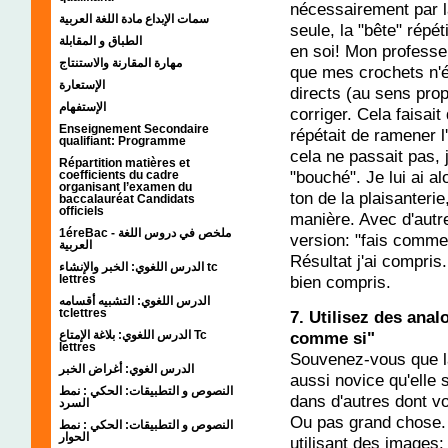
nécessairement par la
سمات الإبداع مادة اللغة العربية
seule, la "bête" répé
الطباق و المقابلة
en soi! Mon professe
مهارة المقارنة والاستنتاج
que mes crochets n'é
الإستعارة
directs (au sens propr
الإستفهام
corriger. Cela faisait
Enseignement Secondaire
répétait de ramener l
qualifiant: Programme
cela ne passait pas, j
Répartition matières et
"bouché". Je lui ai a
coefficients du cadre
organisant l’examen du
ton de la plaisanterie
baccalauréat Candidats
officiels
manière. Avec d'autr
1éreBac - ملخص في دروس اللغة
version: "fais comme
العربية
Résultat j'ai compris.
الدرس اللغوي: الخبر والإنشاء tc
bien compris.
lettres
الدرس اللغوي: التشبيه أقسامه
tclettres
7. Utilisez des anal
comme si"
الدرس اللغوي: بلاغة الإمتاع Tc
lettres
Souvenez-vous que la
الدرس الغوي: أغراض الخبر
aussi novice qu'elle s
النصوص و التطبيقات: الحكي : نمط
dans d'autres dont v
السرد
Ou pas grand chose. M
النصوص و التطبيقات: الحكي : نمط
الحوار
utilisant des images: