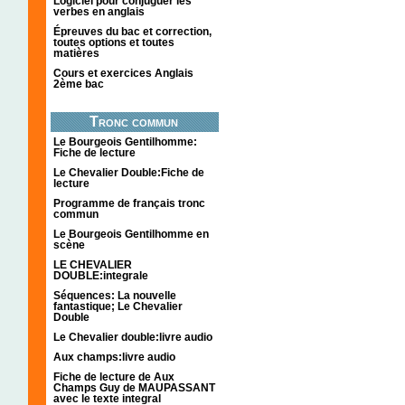
Logiciel pour conjuguer les
verbes en anglais
Épreuves du bac et correction,
toutes options et toutes
matières
Cours et exercices Anglais
2ème bac
Tronc commun
Le Bourgeois Gentilhomme:
Fiche de lecture
Le Chevalier Double:Fiche de
lecture
Programme de français tronc
commun
Le Bourgeois Gentilhomme en
scène
LE CHEVALIER
DOUBLE:integrale
Séquences: La nouvelle
fantastique; Le Chevalier
Double
Le Chevalier double:livre audio
Aux champs:livre audio
Fiche de lecture de Aux
Champs Guy de MAUPASSANT
avec le texte integral