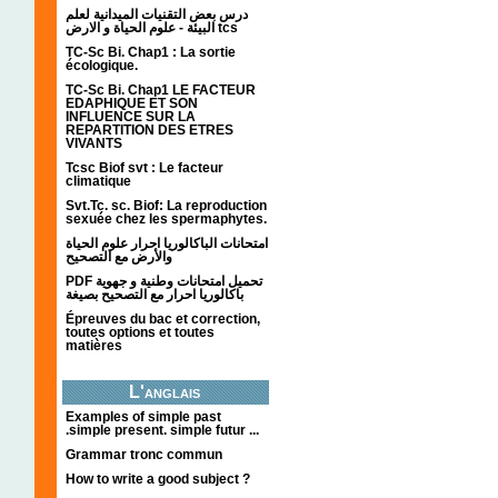
درس بعض التقنيات الميدانية لعلم
البيئة - علوم الحياة و الارض tcs
TC-Sc Bi. Chap1 : La sortie
écologique.
TC-Sc Bi. Chap1 LE FACTEUR
EDAPHIQUE ET SON
INFLUENCE SUR LA
REPARTITION DES ETRES
VIVANTS
Tcsc Biof svt : Le facteur
climatique
Svt.Tc. sc. Biof: La reproduction
sexuée chez les spermaphytes.
امتحانات الباكالوريا احرار علوم الحياة
والأرض مع التصحيح
PDF تحميل امتحانات وطنية و جهوية
باكالوريا احرار مع التصحيح بصيغة
Épreuves du bac et correction,
toutes options et toutes
matières
L'anglais
Examples of simple past
.simple present. simple futur ...
Grammar tronc commun
How to write a good subject ?