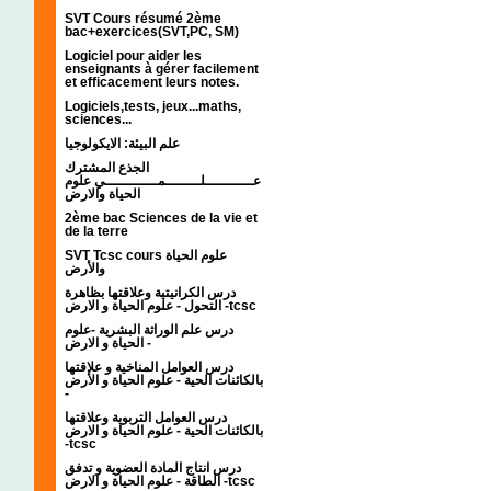
SVT Cours résumé 2ème
bac+exercices(SVT,PC, SM)
Logiciel pour aider les
enseignants à gérer facilement
et efficacement leurs notes.
Logiciels,tests, jeux...maths,
sciences...
علم البيئة: الايكولوجيا
الجذع المشترك
عـــــــــــلــــــــمــــــــــــي علوم
الحياة والارض
2ème bac Sciences de la vie et
de la terre
SVT Tcsc cours علوم الحياة
والأرض
درس الكرانيتية وعلاقتها بظاهرة
التحول - علوم الحياة و الارض -tcsc
درس علم الوراثة البشرية -علوم
الحياة و الارض -
درس العوامل المناخية و علاقتها
بالكائنات الحية - علوم الحياة و الأرض
-
درس العوامل التربوية وعلاقتها
بالكائنات الحية - علوم الحياة و الارض
-tcsc
درس انتاج المادة العضوية و تدفق
الطاقة - علوم الحياة و الارض -tcsc