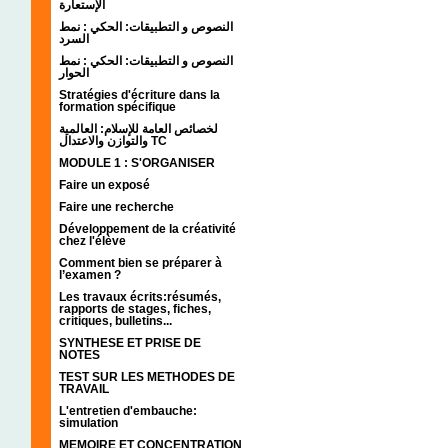
الإستعارة
النصوص و التطبيقات: الحكي : نمط
السرد
النصوص و التطبيقات: الحكي : نمط
الحوار
Stratégies d'écriture dans la
formation spécifique
لخصائص العامة للإسلام: العالمية
والتوازن والاعتدال TC
MODULE 1 : S'ORGANISER
Faire un exposé
Faire une recherche
Développement de la créativité
chez l'élève
Comment bien se préparer à
l’examen ?
Les travaux écrits:résumés,
rapports de stages, fiches,
critiques, bulletins...
SYNTHESE ET PRISE DE
NOTES
TEST SUR LES METHODES DE
TRAVAIL
L'entretien d'embauche:
simulation
MEMOIRE ET CONCENTRATION