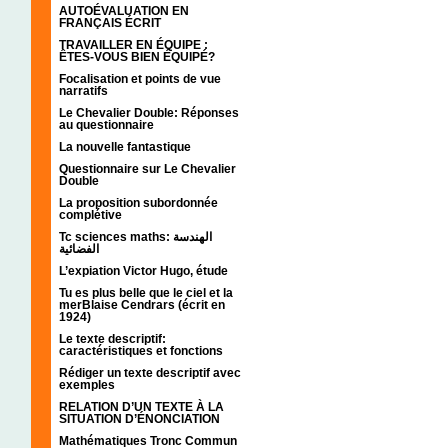
AUTOÉVALUATION EN
FRANÇAIS ÉCRIT
TRAVAILLER EN ÉQUIPE :
ÊTES-VOUS BIEN ÉQUIPÉ?
Focalisation et points de vue
narratifs
Le Chevalier Double: Réponses
au questionnaire
La nouvelle fantastique
Questionnaire sur Le Chevalier
Double
La proposition subordonnée
complétive
Tc sciences maths: الهندسة
الفضائية
L’expiation Victor Hugo, étude
Tu es plus belle que le ciel et la
merBlaise Cendrars (écrit en
1924)
Le texte descriptif:
caractéristiques et fonctions
Rédiger un texte descriptif avec
exemples
RELATION D’UN TEXTE À LA
SITUATION D’ÉNONCIATION
Mathématiques Tronc Commun