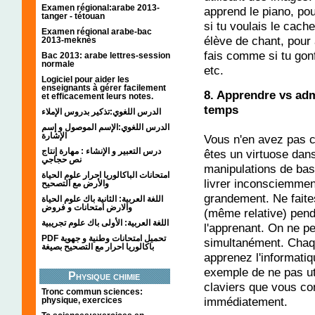
Examen régional:arabe 2013-
apprend le piano, po
tanger - tétouan
si tu voulais le cach
Examen régional arabe-bac
élève de chant, pour 
2013-meknès
fais comme si tu gonf
Bac 2013: arabe lettres-session
normale
etc.
Logiciel pour aider les
enseignants à gérer facilement
8. Apprendre vs ad
et efficacement leurs notes.
temps
الدرس اللغوي:تذكير بدروس الإملاء
الدرس اللغوي:الإسم الموصول و إسم
الإشارة
Vous n'en avez pas 
درس التعبير و الإنشاء : مهارة إنتاج
êtes un virtuose dan
نص حجاجي
manipulations de bas
امتحانات الباكالوريا احرار علوم الحياة
livrer inconsciemment
والأرض مع التصحيح
grandement. Ne faites
اللغة العربية: الثانية باك علوم الحياة
والارض امتحانات و فروض
(même relative) pend
اللغة العربية: الأولى باك علوم تجريبية
l'apprenant. On ne p
PDF تحميل امتحانات وطنية و جهوية
simultanément. Chaq
باكالوريا احرار مع التصحيح بصيغة
apprenez l'informatiq
exemple de ne pas uti
Physique chimie
claviers que vous co
Tronc commun sciences:
immédiatement.
physique, exercices