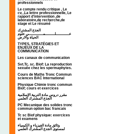
professionnels
Le compte rendu critique , Le
cv, ,La lettre professionnelle, Le
rapport d'intervention ,de
laboratoire,de recherche,de
stage et Le résumé
الجذع المشترك
عـــــــــــلــــــــمــــــــــــي علوم
الحياة والارض
TYPES, STRATÉGIES ET
ENJEUX DE LA
COMMUNICATION
Les canaux de communication
Svt.Tc. sc. Biof: La reproduction
sexuée chez les spermaphytes.
Cours de Maths Tronc Commun
sciences BAC International
Physique Chimie tronc commun
Biof; cours et exercices
مقرر دروس مادة التربية الإسلامية
الجذع المشترك العلمي
PC Mecanique des solides tronc
commun option bac francais
Tc sc Biof physique: exercices
et examens
وثائق مادة الفيزياء و الكيمياء
لمستوى الجدع المشترك العلمي