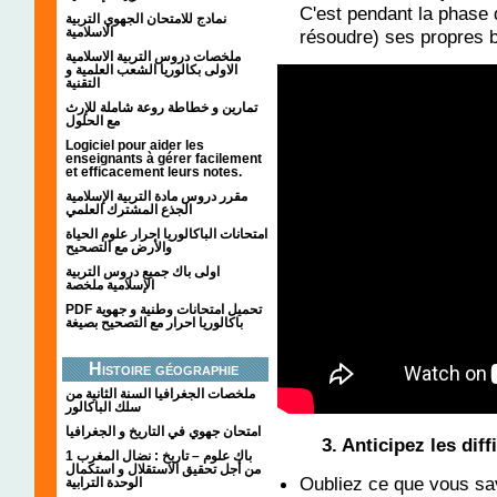
C'est pendant la phase d
نمادج للامتحان الجهوي التربية
الاسلامية
résoudre) ses propres bl
ملخصات دروس التربية الاسلامية
الاولى بكالوريا الشعب العلمية و
التقنية
تمارين و خطاطة روعة شاملة للإرث
مع الحلول
Logiciel pour aider les
enseignants à gérer facilement
et efficacement leurs notes.
مقرر دروس مادة التربية الإسلامية
الجذع المشترك العلمي
امتحانات الباكالوريا احرار علوم الحياة
والأرض مع التصحيح
اولى باك جميع دروس التربية
الإسلامية ملخصة
PDF تحميل امتحانات وطنية و جهوية
باكالوريا احرار مع التصحيح بصيغة
Histoire géographie
ملخصات الجغرافيا السنة الثانية من
سلك الباكالور
امتحان جهوي في التاريخ و الجغرافيا
3. Anticipez les diff
1 باك علوم – تاريخ : نضال المغرب
من أجل تحقيق الاستقلال و استكمال
Oubliez ce que vous sav
الوحدة الترابية