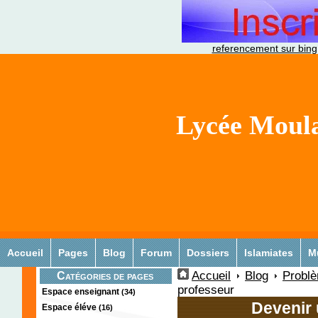
referencement sur bing
Lycée Moula
Accueil
Pages
Blog
Forum
Dossiers
Islamiates
M
Accueil
Blog
Problè
Catégories de pages
professeur
Espace enseignant
(34)
Devenir 
Espace éléve
(16)