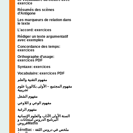
exercice
Résumés des scènes
d’Antigone
Les marqueurs de relation dans
le texte
L'accord: exercices
Rédiger un texte argumentatif
avec exemples
Concordance des temps:
exercices
Orthographe d’usage:
exercices PDF
Syntaxe: exercices
Vocabulaire: exercices PDF
مفهوم التقنية والعلم
مفهوم المجتمع – الأولى بكالوريا علوم
تجريبية
مفهوم الشغل
مفهوم الوعي و اللاوعي
مفهوم الرغبة
السنة الأولى الآداب والعلوم الإنسانية
البرنامج الدروس امتحانات و
فروضMaths
1éreBac - ملخص في دروس اللغة