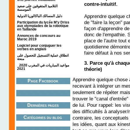
contre-intuitif.
التلاميذ المتفوقين على صعيد
الموسسة
Apprendre quelque ch
دليل المسالك الباكالوريا الدولية
de "faire la leçon" par
Participation du lycée M'y Driss
aux olympiades de la robotique
façon d'apprendre de
en Taillande
donc de l'empathie. S
Annonces de concours au
Maroc 2019
place de l'autre tout 
Logiciel pour conjuguer les
quotidienne démontre 
verbes en anglais
faire défaut à nos s
انطلاق عملية التسجيل للحصول على
منحة
3. Parce qu'à chaque
مواعيد المباريات في المغرب 2020_
théorie)
2021
Apprendre quelque chose à 
Page Facebook
recevant à intégrer un me
seulement de répéter mais
trouver le "canal d'entrée"
de lui. Pour rappel: les vi
Dernières pages
des difficultés à analyser/
Catégories du blog
contraire, les conceptuels n
les idées, quant aux kines