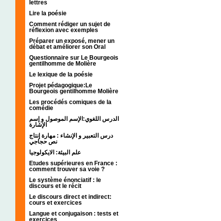
lettres
Lire la poésie
Comment rédiger un sujet de
réflexion avec exemples
Préparer un exposé, mener un
débat et améliorer son Oral
Questionnaire sur Le Bourgeois
gentilhomme de Molière
Le lexique de la poésie
Projet pédagogique:Le
Bourgeois gentilhomme Molière
Les procédés comiques de la
comédie
الدرس اللغوي:الإسم الموصول و إسم
الإشارة
درس التعبير و الإنشاء : مهارة إنتاج
نص حجاجي
علم البيئة: الايكولوجيا
Etudes supérieures en France :
comment trouver sa voie ?
Le système énonciatif : le
discours et le récit
Le discours direct et indirect:
cours et exercices
Langue et conjugaison : tests et
exercices