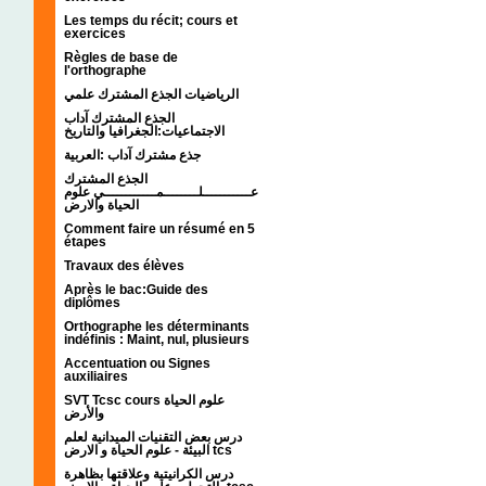
Les temps du récit; cours et
exercices
Règles de base de
l'orthographe
الرياضيات الجذع المشترك علمي
الجذع المشترك آداب
الاجتماعيات:الجغرافيا والتاريخ
جذع مشترك آداب :العربية
الجذع المشترك
عـــــــــــلــــــــمــــــــــــي علوم
الحياة والارض
Comment faire un résumé en 5
étapes
Travaux des élèves
Après le bac:Guide des
diplômes
Orthographe les déterminants
indéfinis : Maint, nul, plusieurs
Accentuation ou Signes
auxiliaires
SVT Tcsc cours علوم الحياة
والأرض
درس بعض التقنيات الميدانية لعلم
البيئة - علوم الحياة و الارض tcs
درس الكرانيتية وعلاقتها بظاهرة