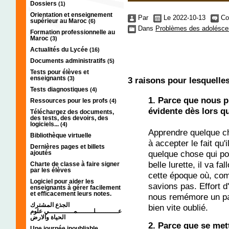
Dossiers
(1)
Orientation et enseignement
Par
Le 2022-10-13
Co
supérieur au Maroc
(6)
Dans
Problèmes des adolésce
Formation professionnelle au
Maroc
(3)
Actualités du Lycée
(16)
Documents administratifs
(5)
Tests pour élèves et
enseignants
(3)
3 raisons pour lesquelles 
Tests diagnostiques
(4)
1. Parce que nous 
Ressources pour les profs
(4)
évidente dès lors q
Téléchargez des documents,
des tests, des devoirs, des
logiciels...
(4)
Apprendre quelque ch
Bibliothèque virtuelle
à accepter le fait qu
Dernières pages et billets
quelque chose qui po
ajoutés
belle lurette, il va fal
Charte de classe à faire signer
par les élèves
cette époque où, com
Logiciel pour aider les
savions pas. Effort d'
enseignants à gérer facilement
et efficacement leurs notes.
nous remémore un pa
الجذع المشترك
bien vite oublié.
عـــــــــــلــــــــمــــــــــــي علوم
الحياة والارض
2. Parce que se mett
Une journée inoubliable