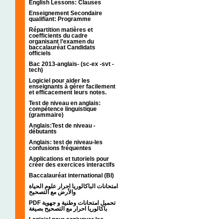
English Lessons: Clauses
Enseignement Secondaire
qualifiant: Programme
Répartition matières et
coefficients du cadre
organisant l’examen du
baccalauréat Candidats
officiels
Bac 2013-anglais- (sc-ex -svt -
tech)
Logiciel pour aider les
enseignants à gérer facilement
et efficacement leurs notes.
Test de niveau en anglais:
compétence linguistique
(grammaire)
Anglais:Test de niveau -
débutants
Anglais: test de niveau-les
confusions fréquentes
Applications et tutoriels pour
créer des exercices interactifs
Baccalauréat international (BI)
امتحانات الباكالوريا احرار علوم الحياة
والأرض مع التصحيح
PDF تحميل امتحانات وطنية و جهوية
باكالوريا احرار مع التصحيح بصيغة