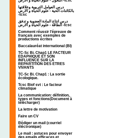
التحول - علوم الحياة و الارض -tcsc
درس العوامل التربوية وعلاقتها
بالكائنات الحية - علوم الحياة و الارض
-tcsc
درس انتاج المادة العضوية و تدفق
الطاقة - علوم الحياة و الارض -tcsc
Comment réussir l'épreuve de
français avec exemples de
productions écrites
Baccalauréat international (BI)
TC-Sc Bi. Chap1 LE FACTEUR
EDAPHIQUE ET SON
INFLUENCE SUR LA
REPARTITION DES ETRES
VIVANTS
TC-Sc Bi. Chap1 : La sortie
écologique.
Tcsc Biof svt : Le facteur
climatique
La communication: définition,
types et fonctions(Document à
télécharger)
La lettre de motivation
Faire un CV
Rédiger un mail (courriel
éléctronique)
Le mail : astuces pour envoyer
des emails efficaces et