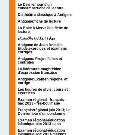
Le Dernier jour d'un
condamné:fiche de lecture
Du théâtre classique à Antigone
Antigone:fiche de lecture
La Boite à Merveilles fiche de
lecture
مهارة المقارنة والاستنتاج
Antigone de Jean Anouilh:
Etude,exercices et examens
corrigés
Antigone: Projet, fiches et
contrôles
La littérature maghrébine
d'expression française
Antigone:Examen régional et
corrigé
Les figures de style; cours et
exercices
Examen régional - français -
bac 2013 - fès-boulmane
Français:régional juin 2013; Le
Dernier jour d'un condamné
Examen régional-éducation
islamique-bac 2013-casa
Examen régional-éducation
islamique-bac 2013-meknès