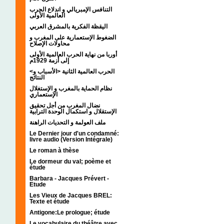
التنافس الإمبريالي و اندلاع الحرب
العالمية الأولى
اليقظة الفكرية بالمشرق العربي
الضغوط الإستعمارية على المغرب و
محاولات الإصلاح
أوربا من نهاية الحرب العالمية الأولى
إلى أزمة 1929م
<الحرب العالمية الثانية <الأسباب و
النتائج
نظام الحماية بالمغرب و الإستغلال
الإستعماري
نضال المغرب من أجل تحقيق
الإستقلال و استكمال الوحدة الترابية
ملف العولمة و التحديات الراهنة
Le Dernier jour d'un condamné:
livre audio (Version Intégrale)
Le roman à thèse
Le dormeur du val; poème et
étude
Barbara - Jacques Prévert -
Etude
Les Vieux de Jacques BREL:
Texte et étude
Antigone:Le prologue; étude
Le vocabulaire du théâtre avec