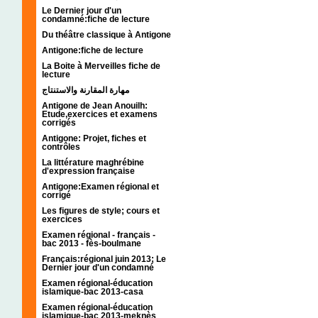
Le Dernier jour d'un
condamné:fiche de lecture
Du théâtre classique à Antigone
Antigone:fiche de lecture
La Boite à Merveilles fiche de
lecture
مهارة المقارنة والاستنتاج
Antigone de Jean Anouilh:
Etude,exercices et examens
corrigés
Antigone: Projet, fiches et
contrôles
La littérature maghrébine
d'expression française
Antigone:Examen régional et
corrigé
Les figures de style; cours et
exercices
Examen régional - français -
bac 2013 - fès-boulmane
Français:régional juin 2013; Le
Dernier jour d'un condamné
Examen régional-éducation
islamique-bac 2013-casa
Examen régional-éducation
islamique-bac 2013-meknès