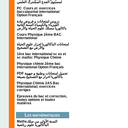
لمستوى الجدع المشترك العلمي
PC Cours et exercices
baccalauréat international
Option Français
دروس امتحانات و فروض مادة
الفيزياء والكيمياء السنة الثانية
باكالوريا مسلك علوم الحياة والأرض
Cours Physique 2ème BAC
International
امتحانات الباكالوريا احرار علوم الحياة
والأرض مع التصحيح
1ère bac international sc ex et
sc maths: Physique Chimie
Physique chimie 2ème bac
international Option Français
PDF تحميل امتحانات وطنية و جهوية
باكالوريا احرار مع التصحيح بصيغة
Physique Chimie 2AS Bac
International; exercices
corriges
Épreuves du bac et correction,
toutes options et toutes
matières
Les mathématiques
Mathsالسنة الأولى من سلك
الباكالوريا علوم رياضية