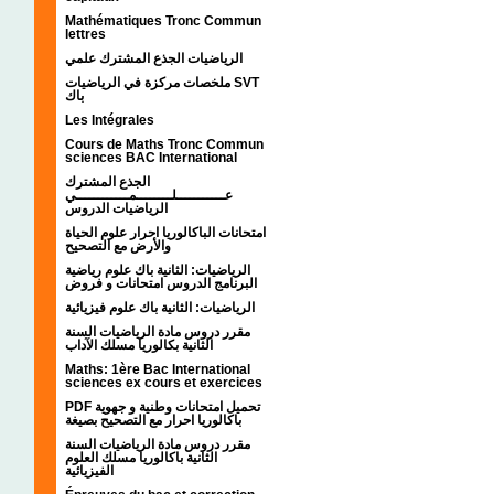
Mathématiques Tronc Commun
lettres
الرياضيات الجذع المشترك علمي
ملخصات مركزة في الرياضيات SVT
باك
Les Intégrales
Cours de Maths Tronc Commun
sciences BAC International
الجذع المشترك
عـــــــــــلــــــــمــــــــــــي
الرياضيات الدروس
امتحانات الباكالوريا احرار علوم الحياة
والأرض مع التصحيح
الرياضيات: الثانية باك علوم رياضية
البرنامج الدروس امتحانات و فروض
الرياضيات: الثانية باك علوم فيزيائية
مقرر دروس مادة الرياضيات السنة
الثانية بكالوريا مسلك الآداب
Maths: 1ère Bac International
sciences ex cours et exercices
PDF تحميل امتحانات وطنية و جهوية
باكالوريا احرار مع التصحيح بصيغة
مقرر دروس مادة الرياضيات السنة
الثانية باكالوريا مسلك العلوم
الفيزيائية