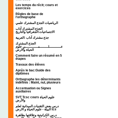
Les temps du récit; cours et
exercices
Règles de base de
l'orthographe
الرياضيات الجذع المشترك علمي
الجذع المشترك آداب
الاجتماعيات:الجغرافيا والتاريخ
جذع مشترك آداب :العربية
الجذع المشترك
عـــــــــــلــــــــمــــــــــــي علوم
الحياة والارض
Comment faire un résumé en 5
étapes
Travaux des élèves
Après le bac:Guide des
diplômes
Orthographe les déterminants
indéfinis : Maint, nul, plusieurs
Accentuation ou Signes
auxiliaires
SVT Tcsc cours علوم الحياة
والأرض
درس بعض التقنيات الميدانية لعلم
البيئة - علوم الحياة و الارض tcs
درس الكرانيتية وعلاقتها بظاهرة