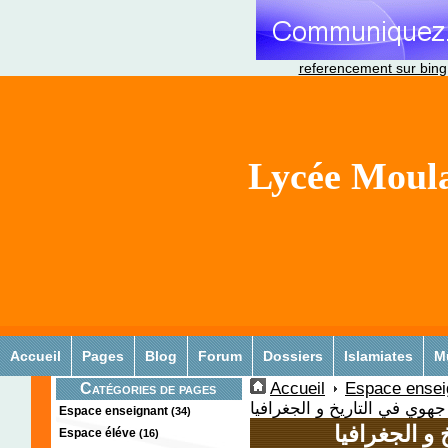
referencement sur bing
Lycée Moula
Accueil
Pages
Blog
Forum
Dossiers
Islamiates
M
Accueil
Espace ensei
Catégories de pages
جهوي في التاريخ و الجغرافيا
Espace enseignant
(34)
و الجغرافيا
Espace éléve
(16)