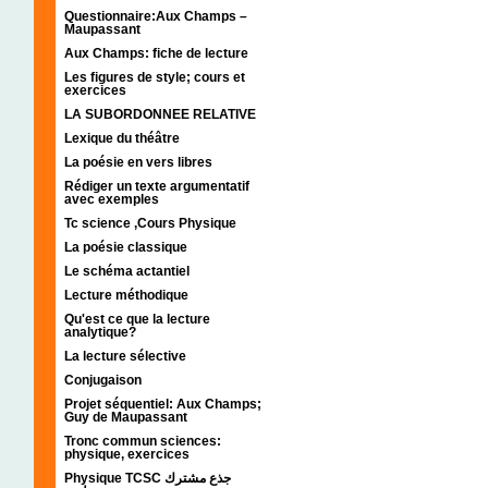
Questionnaire:Aux Champs –
Maupassant
Aux Champs: fiche de lecture
Les figures de style; cours et
exercices
LA SUBORDONNEE RELATIVE
Lexique du théâtre
La poésie en vers libres
Rédiger un texte argumentatif
avec exemples
Tc science ,Cours Physique
La poésie classique
Le schéma actantiel
Lecture méthodique
Qu'est ce que la lecture
analytique?
La lecture sélective
Conjugaison
Projet séquentiel: Aux Champs;
Guy de Maupassant
Tronc commun sciences:
physique, exercices
Physique TCSC جذع مشترك