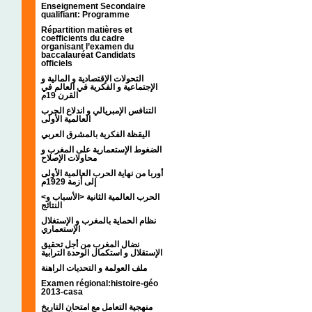
Enseignement Secondaire
qualifiant: Programme
Répartition matières et
coefficients du cadre
organisant l’examen du
baccalauréat Candidats
officiels
التحولات الإقتصادية و المالية و
الإجتماعية و الفكرية في العالم في
القرن 19م
التنافس الإمبريالي و اندلاع الحرب
العالمية الأولى
اليقظة الفكرية بالمشرق العربي
الضغوط الإستعمارية على المغرب و
محاولات الإصلاح
أوربا من نهاية الحرب العالمية الأولى
إلى أزمة 1929م
<الحرب العالمية الثانية <الأسباب و
النتائج
نظام الحماية بالمغرب و الإستغلال
الإستعماري
نضال المغرب من أجل تحقيق
الإستقلال و استكمال الوحدة الترابية
ملف العولمة و التحديات الراهنة
Examen régional:histoire-géo
2013-casa
منهجية التعامل مع امتحان التاريخ