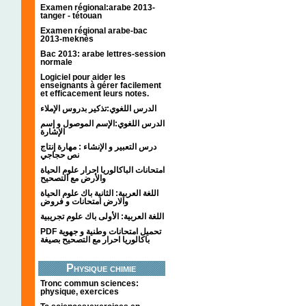
Examen régional:arabe 2013-
tanger - tétouan
Examen régional arabe-bac
2013-meknès
Bac 2013: arabe lettres-session
normale
Logiciel pour aider les
enseignants à gérer facilement
et efficacement leurs notes.
الدرس اللغوي:تذكير بدروس الإملاء
الدرس اللغوي:الإسم الموصول و إسم
الإشارة
درس التعبير و الإنشاء : مهارة إنتاج
نص حجاجي
امتحانات الباكالوريا احرار علوم الحياة
والأرض مع التصحيح
اللغة العربية: الثانية باك علوم الحياة
والارض امتحانات و فروض
اللغة العربية: الأولى باك علوم تجريبية
PDF تحميل امتحانات وطنية و جهوية
باكالوريا احرار مع التصحيح بصيغة
Physique chimie
Tronc commun sciences:
physique, exercices