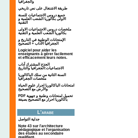
والجغرافيا
طريقة الاشتغال على نص تاريخي
جميع دروس الاجتماعيات للسنة
الاولى بكالوريا الشعب العلمية و
التقنية
ملخصات دروس الاجتماعيات الاولى
بكالوريا الشعب العلمية و التقنية
الإمتحانات الوطنية في التاريخ و
الجغرافيا الآداب + التصحيح
Logiciel pour aider les
enseignants à gérer facilement
et efficacement leurs notes.
الجذع المشترك آداب
الاجتماعيات:الجغرافيا والتاريخ
السنة الثانية من سلك الباكالوريا
ملخصات الجغرافيا
امتحانات الباكالوريا احرار علوم الحياة
والأرض مع التصحيح
PDF تحميل امتحانات وطنية و جهوية
باكالوريا احرار مع التصحيح بصيغة
L'arabe
جدلية التواصل
Note 43 sur l'architecture
pédagogique et l'organisation
des études au secondaire
qualifiant.