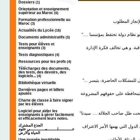
Dossiers
(1)
Orientation et enseignement
supérieur au Maroc
(6)
Formation professionnelle au
Maroc
(3)
Actualités du Lycée
(16)
".... هو نظام دولة تحتفظ بمؤسساا الخاصة و بحكومتها و تدبير شؤوا بنفسها بواسطة
Documents administratifs
(5)
Tests pour élèves et
قبة. و هي تخالف فكرة الإدارة
enseignants
(3)
Tests diagnostiques
(4)
Ressources pour les profs
(4)
Téléchargez des documents,
des tests, des devoirs, des
logiciels...
(4)
"... و قد حرصت الكتلة عند وضع المطالب على إيجاد حلول للمشكلات الحاضرة، يتيسر
Bibliothèque virtuelle
Dernières pages et billets
ajoutés
Charte de classe à faire signer
par les élèves
Logiciel pour aider les
"أولا: يطالب "الحزب" باستقلال المغرب و وحدة ترابه تحت ظل صاحب الجلالة .... سيدنا
enseignants à gérer facilement
et efficacement leurs notes.
الجذع المشترك
عي لدى الدول التي يهمها الأمر الاعتراف
عـــــــــــلــــــــمــــــــــــي علوم
الحياة والارض
Une journée inoubliable