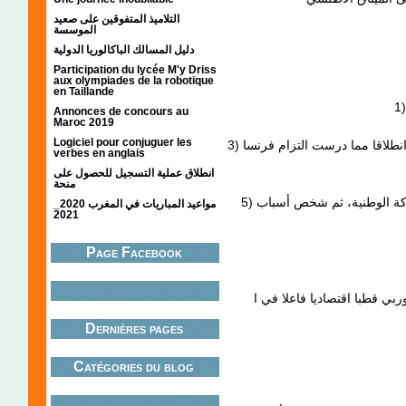
التلاميذ المتفوقين على صعيد
الموسسة
دليل المسالك الباكالوريا الدولية
Participation du lycée M'y Driss
aux olympiades de la robotique
en Taillande
Annonces de concours au
Maroc 2019
Logiciel pour conjuguer les
3) من خلال الوثيقة رقم 1، عرف بنظام الحماية، ثم بين انطلاقا مما درست التزام فرنسا
verbes en anglais
انطلاق عملية التسجيل للحصول على
منحة
5) بمقارنتك للوثيقتين 2 و 3 بين التطور الذي عرفته الحركة الوطنية، ثم شخص أسباب
مواعيد المباريات في المغرب 2020_
2021
Page Facebook
يعتبر الاتحاد الأوربي قطبا اقتصاديا فاعلا في ااندماج
Dernières pages
Catégories du blog