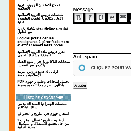
نمادج للامتحان الجهوي التربية
الاسلامية
Message
ملخصات دروس التربية الاسلامية
الاولى بكالوريا الشعب العلمية و
التقنية
تمارين و خطاطة روعة شاملة للإرث
مع الحلول
Logiciel pour aider les
enseignants à gérer facilement
et efficacement leurs notes.
مقرر دروس مادة التربية الإسلامية
الجذع المشترك العلمي
Anti-spam
امتحانات الباكالوريا احرار علوم الحياة
والأرض مع التصحيح
CLIQUEZ POUR V
اولى باك جميع دروس التربية
الإسلامية ملخصة
PDF تحميل امتحانات وطنية و جهوية
باكالوريا احرار مع التصحيح بصيغة
Histoire géographie
ملخصات الجغرافيا السنة الثانية من
سلك الباكالور
امتحان جهوي في التاريخ و الجغرافيا
1 باك علوم – تاريخ : نضال المغرب
من أجل تحقيق الاستقلال و استكمال
الوحدة الترابية