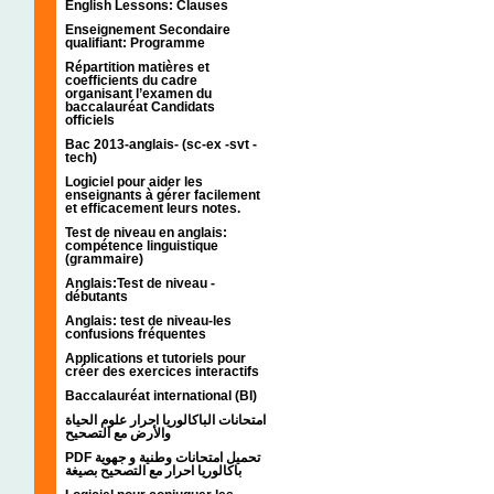
English Lessons: Clauses
Enseignement Secondaire
qualifiant: Programme
Répartition matières et
coefficients du cadre
organisant l’examen du
baccalauréat Candidats
officiels
Bac 2013-anglais- (sc-ex -svt -
tech)
Logiciel pour aider les
enseignants à gérer facilement
et efficacement leurs notes.
Test de niveau en anglais:
compétence linguistique
(grammaire)
Anglais:Test de niveau -
débutants
Anglais: test de niveau-les
confusions fréquentes
Applications et tutoriels pour
créer des exercices interactifs
Baccalauréat international (BI)
امتحانات الباكالوريا احرار علوم الحياة
والأرض مع التصحيح
PDF تحميل امتحانات وطنية و جهوية
باكالوريا احرار مع التصحيح بصيغة