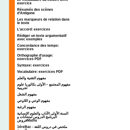
exercice
Résumés des scènes
d’Antigone
Les marqueurs de relation dans
le texte
L'accord: exercices
Rédiger un texte argumentatif
avec exemples
Concordance des temps:
exercices
Orthographe d’usage:
exercices PDF
Syntaxe: exercices
Vocabulaire: exercices PDF
مفهوم التقنية والعلم
مفهوم المجتمع – الأولى بكالوريا علوم
تجريبية
مفهوم الشغل
مفهوم الوعي و اللاوعي
مفهوم الرغبة
السنة الأولى الآداب والعلوم الإنسانية
البرنامج الدروس امتحانات و
فروضMaths
1éreBac - ملخص في دروس اللغة