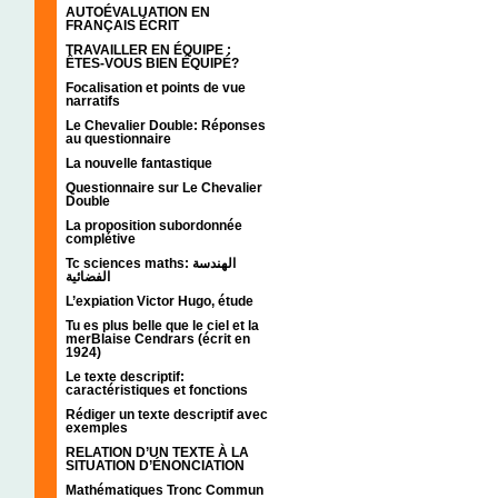
AUTOÉVALUATION EN
FRANÇAIS ÉCRIT
TRAVAILLER EN ÉQUIPE :
ÊTES-VOUS BIEN ÉQUIPÉ?
Focalisation et points de vue
narratifs
Le Chevalier Double: Réponses
au questionnaire
La nouvelle fantastique
Questionnaire sur Le Chevalier
Double
La proposition subordonnée
complétive
Tc sciences maths: الهندسة
الفضائية
L’expiation Victor Hugo, étude
Tu es plus belle que le ciel et la
merBlaise Cendrars (écrit en
1924)
Le texte descriptif:
caractéristiques et fonctions
Rédiger un texte descriptif avec
exemples
RELATION D’UN TEXTE À LA
SITUATION D’ÉNONCIATION
Mathématiques Tronc Commun