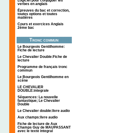
Logiciel pour conjuguer les
verbes en anglais
Épreuves du bac et correction,
toutes options et toutes
matières
Cours et exercices Anglais
2ème bac
Tronc commun
Le Bourgeois Gentilhomme:
Fiche de lecture
Le Chevalier Double:Fiche de
lecture
Programme de français tronc
commun
Le Bourgeois Gentilhomme en
scène
LE CHEVALIER
DOUBLE:integrale
Séquences: La nouvelle
fantastique; Le Chevalier
Double
Le Chevalier double:livre audio
Aux champs:livre audio
Fiche de lecture de Aux
Champs Guy de MAUPASSANT
avec le texte integral