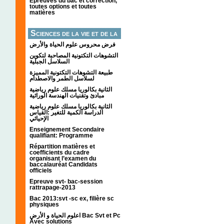
Épreuves du bac et correction,
toutes options et toutes
matières
Sciences de la vie et de la
terre
فرض محروس علوم الحياة والأرض
التشوهات التكتونیة المصاحبة لتكوین
السلاسل الجبلیة
طبيعة التشوهات التكتونية المميزة
لسلاسل الطمر والاصطدام
الثانية بكالوريا مسلك علوم رياضية
مبادئ وتقنيات الهندسة الوراثية
الثانية بكالوريا مسلك علوم رياضية
الدراسة الكمية للتغير :القياس
الإحيائي
Enseignement Secondaire
qualifiant: Programme
Répartition matières et
coefficients du cadre
organisant l’examen du
baccalauréat Candidats
officiels
Epreuve svt- bac-session
rattrapage-2013
Bac 2013:svt -sc ex, filière sc
physiques
اعلوم الحياة و الأرض Bac Svt et Pc
Avec solutions