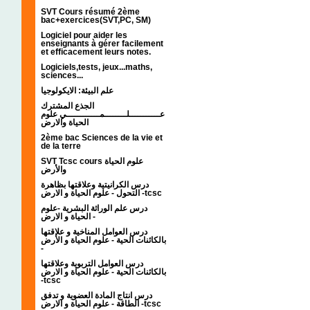
SVT Cours résumé 2ème
bac+exercices(SVT,PC, SM)
Logiciel pour aider les
enseignants à gérer facilement
et efficacement leurs notes.
Logiciels,tests, jeux...maths,
sciences...
علم البيئة: الايكولوجيا
الجذع المشترك
عـــــــــــلــــــــمــــــــــــي علوم
الحياة والارض
2ème bac Sciences de la vie et
de la terre
SVT Tcsc cours علوم الحياة
والأرض
درس الكرانيتية وعلاقتها بظاهرة
التحول - علوم الحياة و الارض -tcsc
درس علم الوراثة البشرية -علوم
الحياة و الارض -
درس العوامل المناخية و علاقتها
بالكائنات الحية - علوم الحياة و الأرض
-
درس العوامل التربوية وعلاقتها
بالكائنات الحية - علوم الحياة و الارض
-tcsc
درس انتاج المادة العضوية و تدفق
الطاقة - علوم الحياة و الارض -tcsc