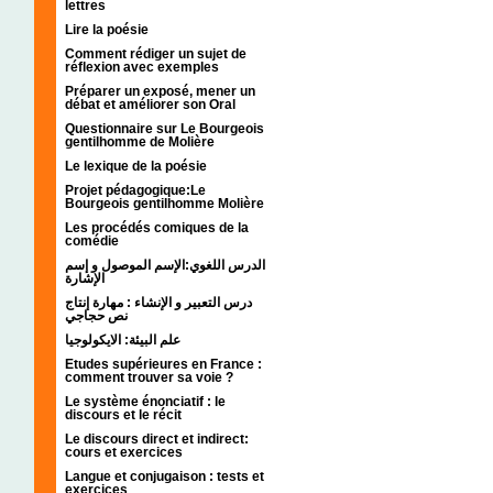
lettres
Lire la poésie
Comment rédiger un sujet de
réflexion avec exemples
Préparer un exposé, mener un
débat et améliorer son Oral
Questionnaire sur Le Bourgeois
gentilhomme de Molière
Le lexique de la poésie
Projet pédagogique:Le
Bourgeois gentilhomme Molière
Les procédés comiques de la
comédie
الدرس اللغوي:الإسم الموصول و إسم
الإشارة
درس التعبير و الإنشاء : مهارة إنتاج
نص حجاجي
علم البيئة: الايكولوجيا
Etudes supérieures en France :
comment trouver sa voie ?
Le système énonciatif : le
discours et le récit
Le discours direct et indirect:
cours et exercices
Langue et conjugaison : tests et
exercices