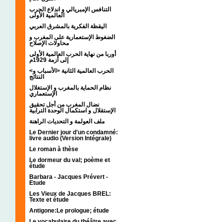
التنافس الإمبريالي و اندلاع الحرب
العالمية الأولى
اليقظة الفكرية بالمشرق العربي
الضغوط الإستعمارية على المغرب و
محاولات الإصلاح
أوربا من نهاية الحرب العالمية الأولى
إلى أزمة 1929م
<الحرب العالمية الثانية <الأسباب و
النتائج
نظام الحماية بالمغرب و الإستغلال
الإستعماري
نضال المغرب من أجل تحقيق
الإستقلال و استكمال الوحدة الترابية
ملف العولمة و التحديات الراهنة
Le Dernier jour d'un condamné:
livre audio (Version Intégrale)
Le roman à thèse
Le dormeur du val; poème et
étude
Barbara - Jacques Prévert -
Etude
Les Vieux de Jacques BREL:
Texte et étude
Antigone:Le prologue; étude
Le vocabulaire du théâtre avec