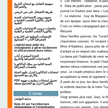
5. -Les thèmes : l'adoption, la pauvr
منهجية التعامل مع امتحان التاريخ
6. -Date de publication : parue po
والجغرافيا
journal Le Gaulois puis dans « Le
طريقة الاشتغال على نص تاريخي
7. -Le réalisme : Guy de Maupassan
جميع دروس الاجتماعيات للسنة
الاولى بكالوريا الشعب العلمية و
de son époque, aussi bien la cla
التقنية
C’est ce milieu campagnard que 
ملخصات دروس الاجتماعيات الاولى
Résumé
بكالوريا الشعب العلمية و التقنية
Deux familles pauvres, les Tuvach
الإمتحانات الوطنية في التاريخ و
الجغرافيا الآداب + التصحيح
chaumières voisines. Ils vivaient
Logiciel pour aider les
Mme d’Hubières, passa près de ch
enseignants à gérer facilement
et efficacement leurs notes.
d’enfant et en étaient très malheu
الجذع المشترك آداب
La dame prit l’habitude de venir re
الاجتماعيات:الجغرافيا والتاريخ
moyennant finances, le petit Char
السنة الثانية من سلك الباكالوريا
dernier refusa violemment une pro
ملخصات الجغرافيا
yeux. Le couple proposa alors le c
امتحانات الباكالوريا احرار علوم الحياة
والأرض مع التصحيح
acceptèrent la rente et signèrent c
PDF تحميل امتحانات وطنية و جهوية
À partir de ce jour, les deux fami
باكالوريا احرار مع التصحيح بصيغة
la violente réaction de la mère Tu
proférer.
L'arabe
Vingt années plus tard, Jean, le f
جدلية التواصل
homme, refit son apparition. Il ent
Note 43 sur l'architecture
pédagogique et l'organisation
embrassa ses parents. Ses derniers