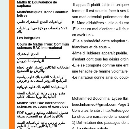
Maths fi: Equivalence de
-Il apparaît plutôt faible et uniqu
capitaux
femme. Il est soumis face à ses f
Mathématiques Tronc Commun
lettres
son mari attendait patiemment dans
الرياضيات الجذع المشترك علمي
B. Mme d’Hubières : -elle a du car
ملخصات مركزة في الرياضيات SVT
-Elle est en mal d’enfant : « Il f
باك
en avoir un ».
Les Intégrales
-Elle a prémédité cette adoption : 
Cours de Maths Tronc Commun
friandises et de sous ».
sciences BAC International
-Mme d’Hubières apparaît puérile. 
الجذع المشترك
عـــــــــــلــــــــمــــــــــــي
d’enfant dont tous les désirs ordin
الرياضيات الدروس
-Elle se comporte comme une enfan
امتحانات الباكالوريا احرار علوم الحياة
والأرض مع التصحيح
une ténacité de femme volontaire e
الرياضيات: الثانية باك علوم رياضية
-Le narrateur donne ainsi du coupl
البرنامج الدروس امتحانات و فروض
الرياضيات: الثانية باك علوم فيزيائية
مقرر دروس مادة الرياضيات السنة
الثانية بكالوريا مسلك الآداب
Mohammed Bouchriha. Lycée Ibn S
Maths: 1ère Bac International
bouchrihamed@gmail.com Page 
sciences ex cours et exercices
Consultez le site : http://sites.go
PDF تحميل امتحانات وطنية و جهوية
باكالوريا احرار مع التصحيح بصيغة
La structure narrative de la nouv
1) Délimitation des passages de l
مقرر دروس مادة الرياضيات السنة
الثانية باكالوريا مسلك العلوم
A. La situation initiale :