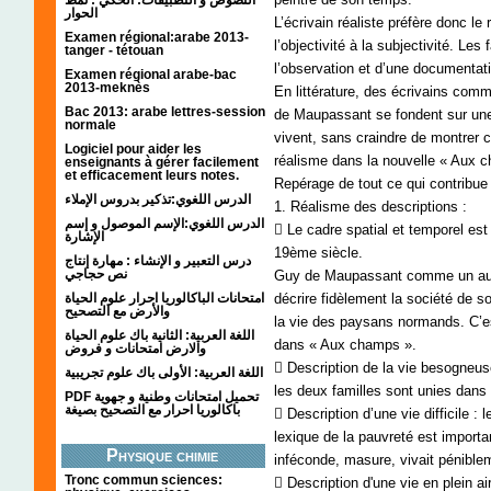
الحوار
L’écrivain réaliste préfère donc l
Examen régional:arabe 2013-
l’objectivité à la subjectivité. Les 
tanger - tétouan
l’observation et d’une documentati
Examen régional arabe-bac
2013-meknès
En littérature, des écrivains co
Bac 2013: arabe lettres-session
de Maupassant se fondent sur une
normale
vivent, sans craindre de montrer c
Logiciel pour aider les
réalisme dans la nouvelle « Aux
enseignants à gérer facilement
et efficacement leurs notes.
Repérage de tout ce qui contribue
الدرس اللغوي:تذكير بدروس الإملاء
1. Réalisme des descriptions :
الدرس اللغوي:الإسم الموصول و إسم
 Le cadre spatial et temporel est
الإشارة
19ème siècle.
درس التعبير و الإنشاء : مهارة إنتاج
نص حجاجي
Guy de Maupassant comme un auteu
امتحانات الباكالوريا احرار علوم الحياة
décrire fidèlement la société de 
والأرض مع التصحيح
la vie des paysans normands. C’e
اللغة العربية: الثانية باك علوم الحياة
dans « Aux champs ».
والارض امتحانات و فروض
 Description de la vie besogneus
اللغة العربية: الأولى باك علوم تجريبية
les deux familles sont unies dan
PDF تحميل امتحانات وطنية و جهوية
باكالوريا احرار مع التصحيح بصيغة
 Description d’une vie difficile :
lexique de la pauvreté est importa
Physique chimie
inféconde, masure, vivait péniblem
Tronc commun sciences:
 Description d'une vie en plein air