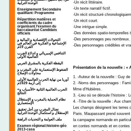
-Un récit littéraire.
الوحدة الترابية
-Un texte narratif fictif.
Enseignement Secondaire
qualifiant: Programme
-Un récit structuré chronologiquem
Répartition matières et
-Un récit court.
coefficients du cadre
organisant l’examen du
-Une intrigue simple.
baccalauréat Candidats
-Des données spatio-temporelles t
officiels
-Des personnages peu nombreux.
التحولات الإقتصادية و المالية و
الإجتماعية و الفكرية في العالم في
-Des personnages crédibles et vr
القرن 19م
التنافس الإمبريالي و اندلاع الحرب
العالمية الأولى
اليقظة الفكرية بالمشرق العربي
Présentation de la nouvelle : «
الضغوط الإستعمارية على المغرب و
محاولات الإصلاح
1. -Auteur de la nouvelle : Guy d
أوربا من نهاية الحرب العالمية الأولى
2. -Noms des personnages : Famill
إلى أزمة 1929م
Mme d’Hubières.
<الحرب العالمية الثانية <الأسباب و
النتائج
3. -Lieu où se déroule l’histoire 
نظام الحماية بالمغرب و الإستغلال
4. -Titre de la nouvelle : Aux cha
الإستعماري
Les champs désignent les terres cu
نضال المغرب من أجل تحقيق
الإستقلال و استكمال الوحدة الترابية
Paris. Maupassant prend souvent
ملف العولمة و التحديات الراهنة
la campagne normande en particulie
Examen régional:histoire-géo
en contes normands et en contes 
2013-casa