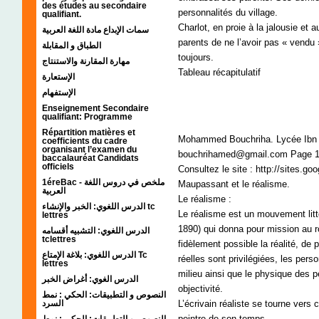
des études au secondaire
personnalités du village.
qualifiant.
Charlot, en proie à la jalousie et 
سمات الإبداع مادة اللغة العربية
parents de ne l’avoir pas « vendu 
الطباق و المقابلة
toujours.
مهارة المقارنة والاستنتاج
Tableau récapitulatif
الإستعارة
الإستفهام
Enseignement Secondaire
qualifiant: Programme
Répartition matières et
Mohammed Bouchriha. Lycée Ibn S
coefficients du cadre
organisant l’examen du
bouchrihamed@gmail.com Page 
baccalauréat Candidats
officiels
Consultez le site : http://sites.go
1éreBac - ملخص في دروس اللغة
Maupassant et le réalisme.
العربية
Le réalisme :
الدرس اللغوي: الخبر والإنشاء tc
Le réalisme est un mouvement litté
lettres
1890) qui donna pour mission au r
الدرس اللغوي: التشبيه أقسامه
tclettres
fidèlement possible la réalité, de p
الدرس اللغوي: بلاغة الإمتاع Tc
réelles sont privilégiées, les per
lettres
milieu ainsi que le physique des 
الدرس الغوي: أغراض الخبر
objectivité.
النصوص و التطبيقات: الحكي : نمط
السرد
L’écrivain réaliste se tourne vers c
peintre de son temps.
النصوص و التطبيقات: الحكي : نمط