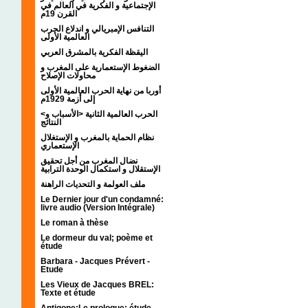
الإجتماعية و الفكرية في العالم في
القرن 19م
التنافس الإمبريالي و اندلاع الحرب
العالمية الأولى
اليقظة الفكرية بالمشرق العربي
الضغوط الإستعمارية على المغرب و
محاولات الإصلاح
أوربا من نهاية الحرب العالمية الأولى
إلى أزمة 1929م
<الحرب العالمية الثانية <الأسباب و
النتائج
نظام الحماية بالمغرب و الإستغلال
الإستعماري
نضال المغرب من أجل تحقيق
الإستقلال و استكمال الوحدة الترابية
ملف العولمة و التحديات الراهنة
Le Dernier jour d'un condamné:
livre audio (Version Intégrale)
Le roman à thèse
Le dormeur du val; poème et
étude
Barbara - Jacques Prévert -
Etude
Les Vieux de Jacques BREL:
Texte et étude
Antigone:Le prologue; étude