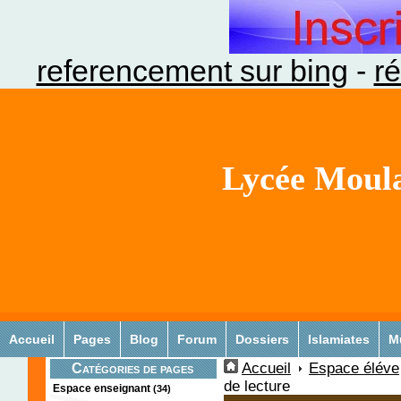
referencement sur bing
-
ré
Lycée Moula
Accueil
Pages
Blog
Forum
Dossiers
Islamiates
M
Accueil
Espace éléve
Catégories de pages
de lecture
Espace enseignant
(34)