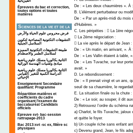
الفيزيائية
De : « Les deux chaumières ». À : 
Épreuves du bac et correction,
toutes options et toutes
B. L’élément perturbateur ou modif
matières
De : « Par un après-midi du mois d
d'Hubières. »
Sciences de la vie et de la
C. Les péripéties :  La 1ère négoc
terre
فرض محروس علوم الحياة والأرض
 La 2ème négociation :
التشوهات التكتونیة المصاحبة لتكوین
 La vie après le départ de Jean :
السلاسل الجبلیة
De : « Un matin, en arrivant, ». À
طبيعة التشوهات التكتونية المميزة
لسلاسل الطمر والاصطدام
De : « Les Vallin étaient à table, 
الثانية بكالوريا مسلك علوم رياضية
De : « Les Tuvache, sur leur porte
مبادئ وتقنيات الهندسة الوراثية
avait. »
الثانية بكالوريا مسلك علوم رياضية
الدراسة الكمية للتغير :القياس
D. Le rebondissement :
الإحيائي
De : « Il prenait vingt et un ans, 
Enseignement Secondaire
seuil de sa chaumière, le regardai
qualifiant: Programme
E. La situation finale ou la chute :
Répartition matières et
coefficients du cadre
De : « Le soir, au souper, il dit aux
organisant l’examen du
baccalauréat Candidats
2) Retrouvez l’ordre du schéma narr
officiels
a) Charlot, le fils Tuvache, jaloux
Epreuve svt- bac-session
et quitte le foyer.
rattrapage-2013
b) Un couple riche sans enfant arr
Bac 2013:svt -sc ex, filière sc
physiques
c) Devenu grand, Jean, le fils ado