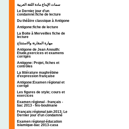
سمات الإبداع مادة اللغة العربية
Le Dernier jour d'un
condamné:fiche de lecture
Du théâtre classique à Antigone
Antigone:fiche de lecture
La Boite à Merveilles fiche de
lecture
مهارة المقارنة والاستنتاج
Antigone de Jean Anouilh:
Etude,exercices et examens
corrigés
Antigone: Projet, fiches et
contrôles
La littérature maghrébine
d'expression française
Antigone:Examen régional et
corrigé
Les figures de style; cours et
exercices
Examen régional - français -
bac 2013 - fès-boulmane
Français:régional juin 2013; Le
Dernier jour d'un condamné
Examen régional-éducation
islamique-bac 2013-casa