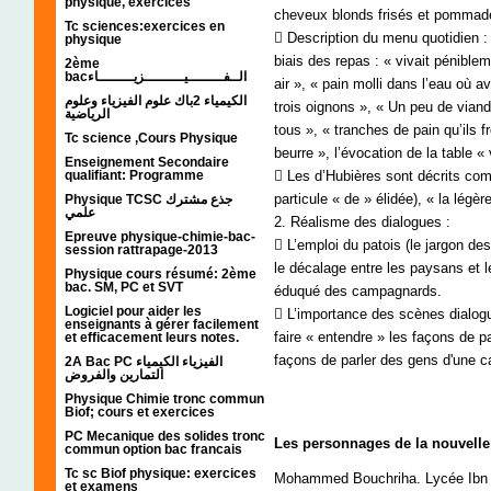
physique, exercices
cheveux blonds frisés et pommad
Tc sciences:exercices en
 Description du menu quotidien :
physique
biais des repas : « vivait pénibl
2ème
bacالــفــــــــيـــــــــزيــــــــاء
air », « pain molli dans l’eau où 
الكيمياء 2باك علوم الفيزياء وعلوم
trois oignons », « Un peu de viand
الرياضية
tous », « tranches de pain qu’ils
Tc science ,Cours Physique
beurre », l’évocation de la table 
Enseignement Secondaire
qualifiant: Programme
 Les d’Hubières sont décrits comm
particule « de » élidée), « la légèr
Physique TCSC جذع مشترك
علمي
2. Réalisme des dialogues :
Epreuve physique-chimie-bac-
 L’emploi du patois (le jargon de
session rattrapage-2013
le décalage entre les paysans et l
Physique cours résumé: 2ème
bac. SM, PC et SVT
éduqué des campagnards.
Logiciel pour aider les
 L’importance des scènes dialogu
enseignants à gérer facilement
faire « entendre » les façons de p
et efficacement leurs notes.
façons de parler des gens d'une ca
2A Bac PC الفيزياء الكيمياء
التمارين والفروض
Physique Chimie tronc commun
Biof; cours et exercices
PC Mecanique des solides tronc
Les personnages de la nouvell
commun option bac francais
Tc sc Biof physique: exercices
Mohammed Bouchriha. Lycée Ibn S
et examens