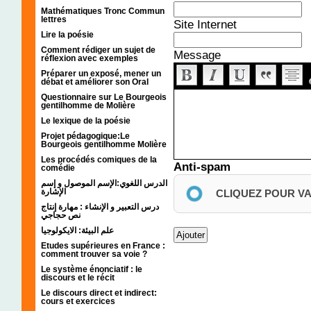
Mathématiques Tronc Commun
lettres
Site Internet
Lire la poésie
Comment rédiger un sujet de
Message
réflexion avec exemples
Préparer un exposé, mener un
débat et améliorer son Oral
Questionnaire sur Le Bourgeois
gentilhomme de Molière
Le lexique de la poésie
Projet pédagogique:Le
Bourgeois gentilhomme Molière
Les procédés comiques de la
Anti-spam
comédie
الدرس اللغوي:الإسم الموصول و إسم
الإشارة
CLIQUEZ POUR V
درس التعبير و الإنشاء : مهارة إنتاج
نص حجاجي
علم البيئة: الايكولوجيا
Etudes supérieures en France :
comment trouver sa voie ?
Le système énonciatif : le
discours et le récit
Le discours direct et indirect:
cours et exercices