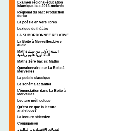
Examen régional-éducation
islamique-bac 2013-meknès
Régional du bac: Production
écrite
La poésie en vers libres
Lexique du théâtre
LA SUBORDONNEE RELATIVE
La Boite à Merveilles:Livre
audio
Mathsالسنة الأولى من سلك
الباكالوريا علوم رياضية
Maths 1ère bac sc Maths
Questionnaire sur La Boite à
Merveilles
La poésie classique
Le schéma actantiel
L’énonciation dans La Boite à
Merveilles
Lecture méthodique
Qu'est ce que la lecture
analytique?
La lecture sélective
Conjugaison
التحولات الإقتصادية و المالية و