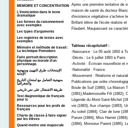
Apres une première tentative de sui
MEMOIRE ET CONCENTRATION
maison de santé du docteur Blanc
L'énonciation dans le texte
dramatique
d'existence végétative s'achève le 
Les formes du raisonnement
Brillant élève de l'école réaliste e
avec exemples
Flaubert, Maupassant se caractéri
Les types d'arguments
Les registres de textes avec
exemples
Tableau récapitulatif :
Mémoire et méthode de travail :
La technique Pomodoro
-Naissance : Le 05 août 1850 à To
Faire portrait:description
-Décès : Le 6 juillet 1893 à Paris.
physique ou morale d'un
-Activité : Écrivain nouvelliste et 
personnage.
-Nationalité : France.
الإمتحانات طرق التهيئ ومنهجية
الإجابة
-Mouvement : Réalisme et natural
منهجية التعامل مع امتحان التاريخ
Publications par ordre chronologiq
والجغرافيا
Boule de Suif (1880), La Maison T
طريقة الاشتغال على نص تاريخي
(1881),Mademoiselle Fifi (1882), 
Test diagnostique de français
pour tc
Légende du Mont-Saint-Michel (188
vie (1883), Aux champs (1883), Un
Ressources pour les profs de
français
Au soleil (1884), Clair de lune (1
Charte de classe à faire signer
Parure (1884), Miss Harriet (1884),
par les élèves
(1884), Monsieur Parent (1885), Le
Quand mettre une majuscule