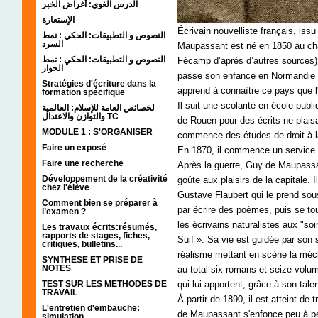
الدرس الغوي: أغراض الخبر
الإستعارة
Écrivain nouvelliste français, iss
النصوص و التطبيقات: الحكي : نمط
السرد
Maupassant est né en 1850 au châ
النصوص و التطبيقات: الحكي : نمط
Fécamp d’après d’autres sources).
الحوار
passe son enfance en Normandie a
Stratégies d'écriture dans la
apprend à connaître ce pays que l
formation spécifique
Il suit une scolarité en école pub
لخصائص العامة للإسلام: العالمية
والتوازن والاعتدال TC
de Rouen pour des écrits ne plaisa
MODULE 1 : S'ORGANISER
commence des études de droit à l
Faire un exposé
En 1870, il commence un service mi
Faire une recherche
Après la guerre, Guy de Maupassan
Développement de la créativité
goûte aux plaisirs de la capitale. 
chez l'élève
Gustave Flaubert qui le prend s
Comment bien se préparer à
par écrire des poèmes, puis se tou
l’examen ?
les écrivains naturalistes aux "so
Les travaux écrits:résumés,
rapports de stages, fiches,
Suif ». Sa vie est guidée par son s
critiques, bulletins...
réalisme mettant en scène la mécha
SYNTHESE ET PRISE DE
NOTES
au total six romans et seize volum
TEST SUR LES METHODES DE
qui lui apportent, grâce à son talen
TRAVAIL
À partir de 1890, il est atteint de
L'entretien d'embauche:
de Maupassant s'enfonce peu à peu
simulation