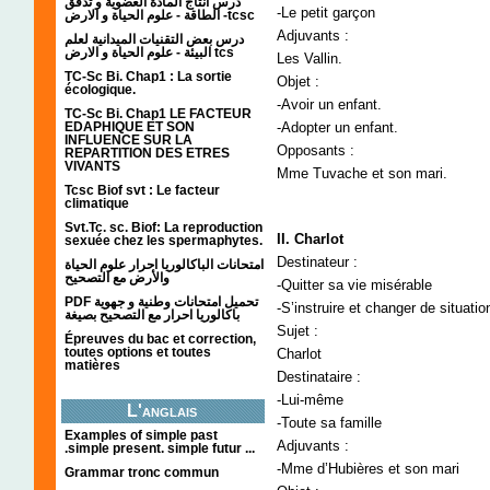
درس انتاج المادة العضوية و تدفق
-Le petit garçon
الطاقة - علوم الحياة و الارض -tcsc
Adjuvants :
درس بعض التقنيات الميدانية لعلم
البيئة - علوم الحياة و الارض tcs
Les Vallin.
TC-Sc Bi. Chap1 : La sortie
Objet :
écologique.
-Avoir un enfant.
TC-Sc Bi. Chap1 LE FACTEUR
EDAPHIQUE ET SON
-Adopter un enfant.
INFLUENCE SUR LA
Opposants :
REPARTITION DES ETRES
VIVANTS
Mme Tuvache et son mari.
Tcsc Biof svt : Le facteur
climatique
Svt.Tc. sc. Biof: La reproduction
II. Charlot
sexuée chez les spermaphytes.
Destinateur :
امتحانات الباكالوريا احرار علوم الحياة
والأرض مع التصحيح
-Quitter sa vie misérable
PDF تحميل امتحانات وطنية و جهوية
-S’instruire et changer de situatio
باكالوريا احرار مع التصحيح بصيغة
Sujet :
Épreuves du bac et correction,
toutes options et toutes
Charlot
matières
Destinataire :
-Lui-même
L'anglais
-Toute sa famille
Examples of simple past
Adjuvants :
.simple present. simple futur ...
-Mme d’Hubières et son mari
Grammar tronc commun