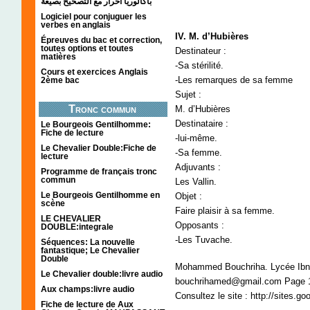
باكالوريا احرار مع التصحيح بصيغة
Logiciel pour conjuguer les
verbes en anglais
IV. M. d’Hubières
Épreuves du bac et correction,
toutes options et toutes
Destinateur :
matières
-Sa stérilité.
Cours et exercices Anglais
-Les remarques de sa femme
2ème bac
Sujet :
Tronc commun
M. d’Hubières
Destinataire :
Le Bourgeois Gentilhomme:
Fiche de lecture
-lui-même.
Le Chevalier Double:Fiche de
-Sa femme.
lecture
Adjuvants :
Programme de français tronc
commun
Les Vallin.
Le Bourgeois Gentilhomme en
Objet :
scène
Faire plaisir à sa femme.
LE CHEVALIER
Opposants :
DOUBLE:integrale
-Les Tuvache.
Séquences: La nouvelle
fantastique; Le Chevalier
Double
Mohammed Bouchriha. Lycée Ibn 
Le Chevalier double:livre audio
bouchrihamed@gmail.com Page 
Aux champs:livre audio
Consultez le site : http://sites.g
Fiche de lecture de Aux