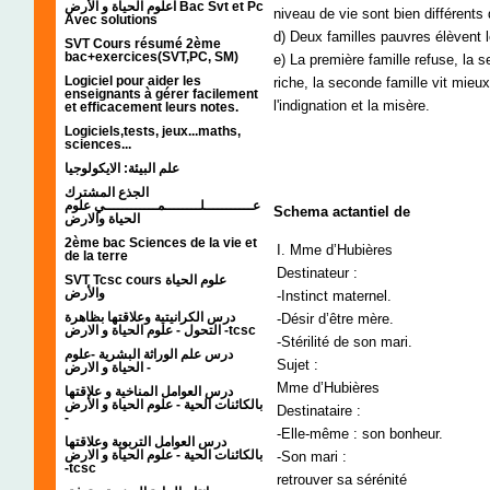
اعلوم الحياة و الأرض Bac Svt et Pc
niveau de vie sont bien différents
Avec solutions
d) Deux familles pauvres élèvent
SVT Cours résumé 2ème
bac+exercices(SVT,PC, SM)
e) La première famille refuse, la 
Logiciel pour aider les
riche, la seconde famille vit mieu
enseignants à gérer facilement
l'indignation et la misère.
et efficacement leurs notes.
Logiciels,tests, jeux...maths,
sciences...
علم البيئة: الايكولوجيا
الجذع المشترك
عـــــــــــلــــــــمــــــــــــي علوم
Schema actantiel de
الحياة والارض
2ème bac Sciences de la vie et
I. Mme d’Hubières
de la terre
Destinateur :
SVT Tcsc cours علوم الحياة
والأرض
-Instinct maternel.
درس الكرانيتية وعلاقتها بظاهرة
-Désir d’être mère.
التحول - علوم الحياة و الارض -tcsc
-Stérilité de son mari.
درس علم الوراثة البشرية -علوم
Sujet :
الحياة و الارض -
Mme d’Hubières
درس العوامل المناخية و علاقتها
بالكائنات الحية - علوم الحياة و الأرض
Destinataire :
-
-Elle-même : son bonheur.
درس العوامل التربوية وعلاقتها
بالكائنات الحية - علوم الحياة و الارض
-Son mari :
-tcsc
retrouver sa sérénité