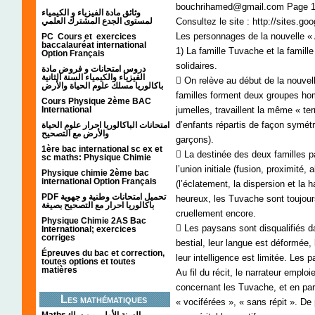
bouchrihamed@gmail.com Page 
وثائق مادة الفيزياء و الكيمياء
لمستوى الجدع المشترك العلمي
Consultez le site : http://sites.go
Les personnages de la nouvelle 
PC Cours et exercices
baccalauréat international
1) La famille Tuvache et la famill
Option Français
solidaires.
دروس امتحانات و فروض مادة
الفيزياء والكيمياء السنة الثانية
 On relève au début de la nouvell
باكالوريا مسلك علوم الحياة والأرض
familles forment deux groupes ho
Cours Physique 2ème BAC
International
jumelles, travaillent la même « te
d’enfants répartis de façon symétriq
امتحانات الباكالوريا احرار علوم الحياة
والأرض مع التصحيح
garçons).
1ère bac international sc ex et
 La destinée des deux familles pa
sc maths: Physique Chimie
l’union initiale (fusion, proximité,
Physique chimie 2ème bac
international Option Français
(l’éclatement, la dispersion et la h
PDF تحميل امتحانات وطنية و جهوية
heureux, les Tuvache sont toujour
باكالوريا احرار مع التصحيح بصيغة
cruellement encore.
Physique Chimie 2AS Bac
 Les paysans sont disqualifiés d
International; exercices
corriges
bestial, leur langue est déformée,
Épreuves du bac et correction,
leur intelligence est limitée. Les 
toutes options et toutes
matières
Au fil du récit, le narrateur emploi
concernant les Tuvache, et en parti
Les mathématiques
« vociférées », « sans répit ». De
Mathsالسنة الأولى من سلك