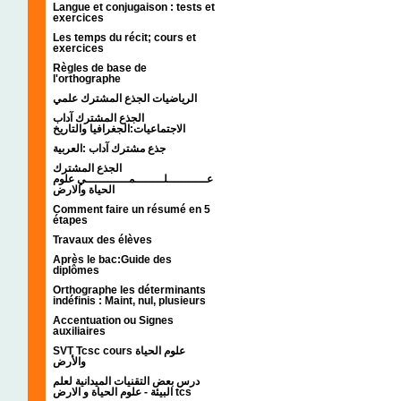
Langue et conjugaison : tests et
exercices
Les temps du récit; cours et
exercices
Règles de base de
l'orthographe
الرياضيات الجذع المشترك علمي
الجذع المشترك آداب
الاجتماعيات:الجغرافيا والتاريخ
جذع مشترك آداب :العربية
الجذع المشترك
عـــــــــــلــــــــمــــــــــــي علوم
الحياة والارض
Comment faire un résumé en 5
étapes
Travaux des élèves
Après le bac:Guide des
diplômes
Orthographe les déterminants
indéfinis : Maint, nul, plusieurs
Accentuation ou Signes
auxiliaires
SVT Tcsc cours علوم الحياة
والأرض
درس بعض التقنيات الميدانية لعلم
البيئة - علوم الحياة و الارض tcs