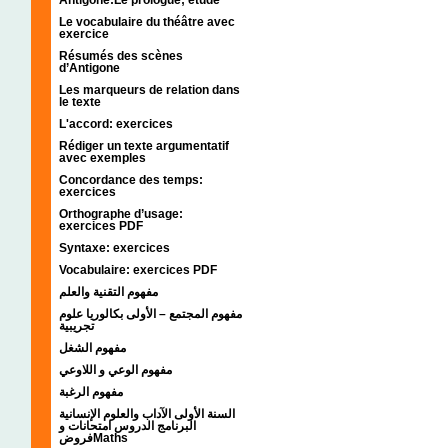
Le vocabulaire du théâtre avec
exercice
Résumés des scènes
d’Antigone
Les marqueurs de relation dans
le texte
L'accord: exercices
Rédiger un texte argumentatif
avec exemples
Concordance des temps:
exercices
Orthographe d’usage:
exercices PDF
Syntaxe: exercices
Vocabulaire: exercices PDF
مفهوم التقنية والعلم
مفهوم المجتمع – الأولى بكالوريا علوم
تجريبية
مفهوم الشغل
مفهوم الوعي و اللاوعي
مفهوم الرغبة
السنة الأولى الآداب والعلوم الإنسانية
البرنامج الدروس امتحانات و
فروضMaths