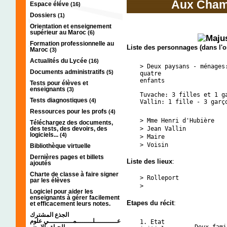
Aux Champ
Espace éléve
(16)
Dossiers
(1)
Orientation et enseignement
supérieur au Maroc
(6)
Formation professionnelle au
Liste des personnages (dans l'or
Maroc
(3)
Actualités du Lycée
(16)
> Deux paysans - ménages
Documents administratifs
(5)
quatre
enfants
Tests pour élèves et
enseignants
(3)
Tuvache: 3 filles et 1 g
Tests diagnostiques
(4)
Vallin: 1 fille - 3 garç
Ressources pour les profs
(4)
> Mme Henri d'Hubière
Téléchargez des documents,
des tests, des devoirs, des
> Jean Vallin
logiciels...
(4)
> Maire
> Voisin
Bibliothèque virtuelle
Dernières pages et billets
Liste des lieux
:
ajoutés
Charte de classe à faire signer
> Rolleport
par les élèves
>
Logiciel pour aider les
enseignants à gérer facilement
Etapes du récit
:
et efficacement leurs notes.
الجذع المشترك
عـــــــــــلــــــــمــــــــــــي علوم
1. Etat
الحياة والارض