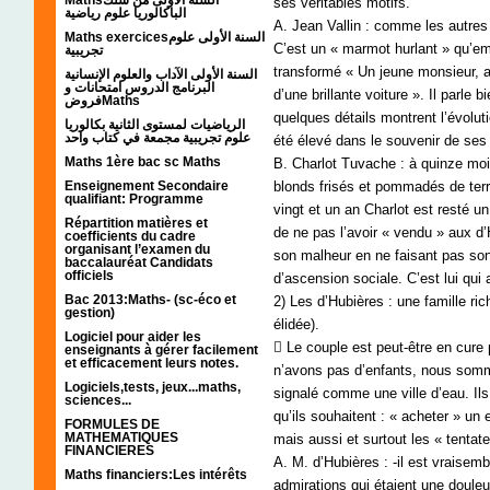
ses véritables motifs.
الباكالوريا علوم رياضية
A. Jean Vallin : comme les autres 
Maths exercicesالسنة الأولى علوم
C’est un « marmot hurlant » qu’em
تجريبية
transformé « Un jeune monsieur, 
السنة الأولى الآداب والعلوم الإنسانية
البرنامج الدروس امتحانات و
d’une brillante voiture ». Il parle
فروضMaths
quelques détails montrent l’évolut
الرياضيات لمستوى الثانية بكالوريا
علوم تجريبية مجمعة في كتاب واحد
été élevé dans le souvenir de ses 
Maths 1ère bac sc Maths
B. Charlot Tuvache : à quinze mo
Enseignement Secondaire
blonds frisés et pommadés de terre
qualifiant: Programme
vingt et un an Charlot est resté un 
Répartition matières et
de ne pas l’avoir « vendu » aux d’H
coefficients du cadre
organisant l’examen du
son malheur en ne faisant pas son
baccalauréat Candidats
officiels
d’ascension sociale. C’est lui qui a
Bac 2013:Maths- (sc-éco et
2) Les d’Hubières : une famille ric
gestion)
élidée).
Logiciel pour aider les
 Le couple est peut-être en cure 
enseignants à gérer facilement
et efficacement leurs notes.
n’avons pas d’enfants, nous somm
Logiciels,tests, jeux...maths,
signalé comme une ville d’eau. Ils
sciences...
qu’ils souhaitent : « acheter » un
FORMULES DE
MATHEMATIQUES
mais aussi et surtout les « tentate
FINANCIERES
A. M. d’Hubières : -il est vraisemb
Maths financiers:Les intérêts
admirations qui étaient une douleu