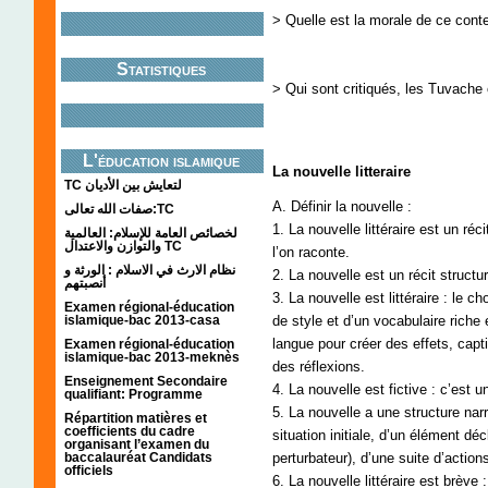
> Quelle est la morale de ce cont
Statistiques
> Qui sont critiqués, les Tuvache 
L'éducation islamique
La nouvelle litteraire
TC لتعايش بين الأديان
A. Définir la nouvelle :
صفات الله تعالى:TC
1. La nouvelle littéraire est un réc
لخصائص العامة للإسلام: العالمية
والتوازن والاعتدال TC
l’on raconte.
نظام الارث في الاسلام : الورثة و
2. La nouvelle est un récit struct
أنصبتهم
3. La nouvelle est littéraire : le c
Examen régional-éducation
islamique-bac 2013-casa
de style et d’un vocabulaire riche 
langue pour créer des effets, capti
Examen régional-éducation
islamique-bac 2013-meknès
des réflexions.
Enseignement Secondaire
4. La nouvelle est fictive : c’est 
qualifiant: Programme
5. La nouvelle a une structure nar
Répartition matières et
coefficients du cadre
situation initiale, d’un élément d
organisant l’examen du
baccalauréat Candidats
perturbateur), d’une suite d’actio
officiels
6. La nouvelle littéraire est brève