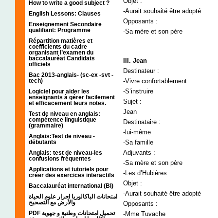
Objet :
How to write a good subject ?
-Aurait souhaité être adopté
English Lessons: Clauses
Opposants :
Enseignement Secondaire
qualifiant: Programme
-Sa mère et son père
Répartition matières et
coefficients du cadre
organisant l’examen du
baccalauréat Candidats
III. Jean
officiels
Destinateur :
Bac 2013-anglais- (sc-ex -svt -
tech)
-Vivre confortablement
-S’instruire
Logiciel pour aider les
enseignants à gérer facilement
Sujet :
et efficacement leurs notes.
Jean
Test de niveau en anglais:
compétence linguistique
Destinataire :
(grammaire)
-lui-même
Anglais:Test de niveau -
débutants
-Sa famille
Adjuvants :
Anglais: test de niveau-les
confusions fréquentes
-Sa mère et son père
Applications et tutoriels pour
-Les d’Hubières
créer des exercices interactifs
Objet :
Baccalauréat international (BI)
-Aurait souhaité être adopté
امتحانات الباكالوريا احرار علوم الحياة
والأرض مع التصحيح
Opposants :
PDF تحميل امتحانات وطنية و جهوية
-Mme Tuvache