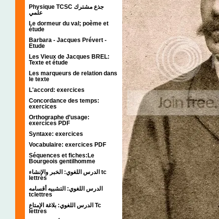
Physique TCSC جذع مشترك
علمي
Le dormeur du val; poème et
étude
Barbara - Jacques Prévert -
Etude
Les Vieux de Jacques BREL:
Texte et étude
Les marqueurs de relation dans
le texte
L'accord: exercices
Concordance des temps:
exercices
Orthographe d’usage:
exercices PDF
Syntaxe: exercices
Vocabulaire: exercices PDF
Séquences et fiches:Le
Bourgeois gentilhomme
الدرس اللغوي: الخبر والإنشاء tc
lettres
الدرس اللغوي: التشبيه أقسامه
tclettres
الدرس اللغوي: بلاغة الإمتاع Tc
lettres