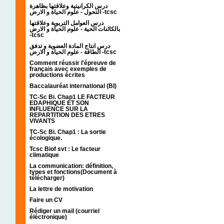
درس الكرانيتية وعلاقتها بظاهرة
التحول - علوم الحياة و الارض -tcsc
درس العوامل التربوية وعلاقتها
بالكائنات الحية - علوم الحياة و الارض
-tcsc
درس انتاج المادة العضوية و تدفق
الطاقة - علوم الحياة و الارض -tcsc
Comment réussir l'épreuve de
français avec exemples de
productions écrites
Baccalauréat international (BI)
TC-Sc Bi. Chap1 LE FACTEUR
EDAPHIQUE ET SON
INFLUENCE SUR LA
REPARTITION DES ETRES
VIVANTS
TC-Sc Bi. Chap1 : La sortie
écologique.
Tcsc Biof svt : Le facteur
climatique
La communication: définition,
types et fonctions(Document à
télécharger)
La lettre de motivation
Faire un CV
Rédiger un mail (courriel
éléctronique)