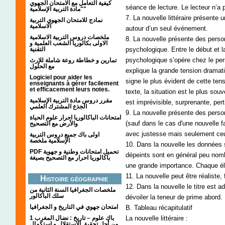
كيفية التعامل مع الامتحان الجهوي
séance de lecture. Le lecteur n’
"مادة التربية الإسلامية"
7. La nouvelle littéraire présente u
نمادج للامتحان الجهوي التربية
الاسلامية
autour d’un seul événement.
ملخصات دروس التربية الاسلامية
8. La nouvelle présente des pers
الاولى بكالوريا الشعب العلمية و
التقنية
psychologique. Entre le début et l
psychologique s’opère chez le per
تمارين و خطاطة روعة شاملة للإرث
مع الحلول
explique la grande tension drama
Logiciel pour aider les
signe le plus évident de cette tens
enseignants à gérer facilement
et efficacement leurs notes.
texte, la situation est le plus sou
مقرر دروس مادة التربية الإسلامية
est imprévisible, surprenante, per
الجذع المشترك العلمي
9. La nouvelle présente des perso
امتحانات الباكالوريا احرار علوم الحياة
(sauf dans le cas d'une nouvelle fa
والأرض مع التصحيح
avec justesse mais seulement ceux
اولى باك جميع دروس التربية
الإسلامية ملخصة
10. Dans la nouvelle les données s
PDF تحميل امتحانات وطنية و جهوية
dépeints sont en général peu nom
باكالوريا احرار مع التصحيح بصيغة
une grande importance. Chaque élé
11. La nouvelle peut être réaliste, 
Histoire géographie
12. Dans la nouvelle le titre est a
ملخصات الجغرافيا السنة الثانية من
سلك الباكالور
dévoiler la teneur de prime abord.
امتحان جهوي في التاريخ و الجغرافيا
B. Tableau récapitulatif
1 باك علوم – تاريخ : نضال المغرب
La nouvelle littéraire :
من أجل تحقيق الاستقلال و استكمال