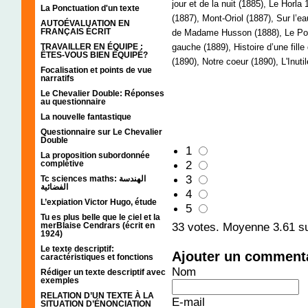
jour et de la nuit (1885), Le Horl
La Ponctuation d'un texte
(1887), Mont-Oriol (1887), Sur l’e
AUTOÉVALUATION EN
FRANÇAIS ÉCRIT
de Madame Husson (1888), Le Port
TRAVAILLER EN ÉQUIPE :
gauche (1889), Histoire d’une fill
ÊTES-VOUS BIEN ÉQUIPÉ?
(1890), Notre coeur (1890), L'Inuti
Focalisation et points de vue
narratifs
Le Chevalier Double: Réponses
au questionnaire
La nouvelle fantastique
Questionnaire sur Le Chevalier
Double
1
La proposition subordonnée
2
complétive
3
Tc sciences maths: الهندسة
الفضائية
4
L’expiation Victor Hugo, étude
5
Tu es plus belle que le ciel et la
33
votes. Moyenne
3.61
su
merBlaise Cendrars (écrit en
1924)
Le texte descriptif:
Ajouter un comment
caractéristiques et fonctions
Nom
Rédiger un texte descriptif avec
exemples
RELATION D’UN TEXTE À LA
E-mail
SITUATION D’ÉNONCIATION