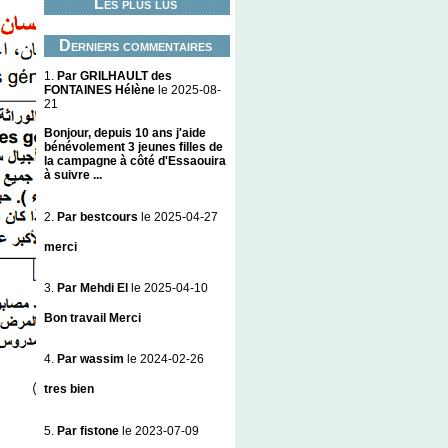
Les plus lus
Derniers commentaires
1.
Par GRILHAULT des
FONTAINES Hélène
le 2025-08-
21
Bonjour, depuis 10 ans j'aide
bénévolement 3 jeunes filles de
la campagne à côté d'Essaouira
à suivre ...
2.
Par bestcours
le 2025-04-27
merci
3.
Par Mehdi El
le 2025-04-10
Bon travail Merci
4.
Par wassim
le 2024-02-26
tres bien
5.
Par fistone
le 2023-07-09