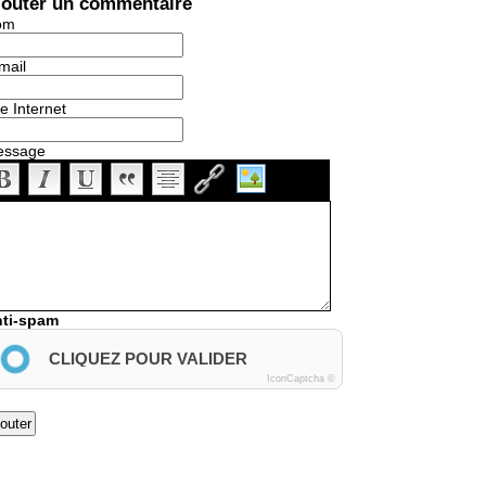
jouter un commentaire
om
mail
te Internet
essage
ti-spam
CLIQUEZ POUR VALIDER
IconCaptcha ©