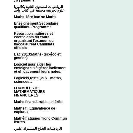
فروضMaths
الرياضيات لمستوى الثانية بكالوريا
علوم تجريبية مجمعة في كتاب واحد
Maths 1ère bac sc Maths
Enseignement Secondaire
qualifiant: Programme
Répartition matières et
coefficients du cadre
organisant l’examen du
baccalauréat Candidats
officiels
Bac 2013:Maths- (sc-éco et
gestion)
Logiciel pour aider les
enseignants à gérer facilement
et efficacement leurs notes.
Logiciels,tests, jeux...maths,
sciences...
FORMULES DE
MATHEMATIQUES
FINANCIERES
Maths financiers:Les intérêts
Maths fi: Equivalence de
capitaux
Mathématiques Tronc Commun
lettres
الرياضيات الجذع المشترك علمي