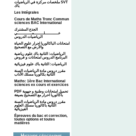
ملخصات مركزة في الرياضيات SVT
باك
Les Intégrales
Cours de Maths Tronc Commun
sciences BAC International
الجذع المشترك
عـــــــــــلــــــــمــــــــــــي
الرياضيات الدروس
امتحانات الباكالوريا احرار علوم الحياة
والأرض مع التصحيح
الرياضيات: الثانية باك علوم رياضية
البرنامج الدروس امتحانات و فروض
الرياضيات: الثانية باك علوم فيزيائية
مقرر دروس مادة الرياضيات السنة
الثانية بكالوريا مسلك الآداب
Maths: 1ère Bac International
sciences ex cours et exercices
PDF تحميل امتحانات وطنية و جهوية
باكالوريا احرار مع التصحيح بصيغة
مقرر دروس مادة الرياضيات السنة
الثانية باكالوريا مسلك العلوم
الفيزيائية
Épreuves du bac et correction,
toutes options et toutes
matières
Histoire géographie