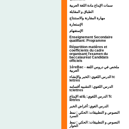
سمات الإبداع مادة اللغة العربية
الطباق و المقابلة
مهارة المقارنة والاستنتاج
الإستعارة
الإستفهام
Enseignement Secondaire
qualifiant: Programme
Répartition matières et
coefficients du cadre
organisant l’examen du
baccalauréat Candidats
officiels
1éreBac - ملخص في دروس اللغة
العربية
الدرس اللغوي: الخبر والإنشاء tc
lettres
الدرس اللغوي: التشبيه أقسامه
tclettres
الدرس اللغوي: بلاغة الإمتاع Tc
lettres
الدرس الغوي: أغراض الخبر
النصوص و التطبيقات: الحكي : نمط
السرد
النصوص و التطبيقات: الحكي : نمط
الحوار