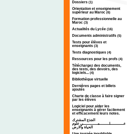
Dossiers
(1)
Orientation et enseignement
supérieur au Maroc
(6)
Formation professionnelle au
Maroc
(3)
Actualités du Lycée
(16)
Documents administratifs
(5)
Tests pour élèves et
enseignants
(3)
Tests diagnostiques
(4)
Ressources pour les profs
(4)
Téléchargez des documents,
des tests, des devoirs, des
logiciels...
(4)
Bibliothèque virtuelle
Dernières pages et billets
ajoutés
Charte de classe à faire signer
par les élèves
Logiciel pour aider les
enseignants à gérer facilement
et efficacement leurs notes.
الجذع المشترك
عـــــــــــلــــــــمــــــــــــي علوم
الحياة والارض
Une journée inoubliable