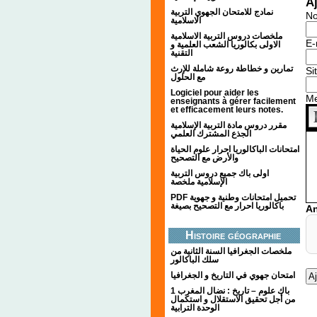
A
نمادج للامتحان الجهوي التربية
N
الاسلامية
ملخصات دروس التربية الاسلامية
E-
الاولى بكالوريا الشعب العلمية و
التقنية
تمارين و خطاطة روعة شاملة للإرث
Si
مع الحلول
Logiciel pour aider les
M
enseignants à gérer facilement
et efficacement leurs notes.
مقرر دروس مادة التربية الإسلامية
الجذع المشترك العلمي
امتحانات الباكالوريا احرار علوم الحياة
والأرض مع التصحيح
اولى باك جميع دروس التربية
الإسلامية ملخصة
PDF تحميل امتحانات وطنية و جهوية
باكالوريا احرار مع التصحيح بصيغة
An
Histoire géographie
ملخصات الجغرافيا السنة الثانية من
سلك الباكالور
امتحان جهوي في التاريخ و الجغرافيا
1 باك علوم – تاريخ : نضال المغرب
من أجل تحقيق الاستقلال و استكمال
الوحدة الترابية