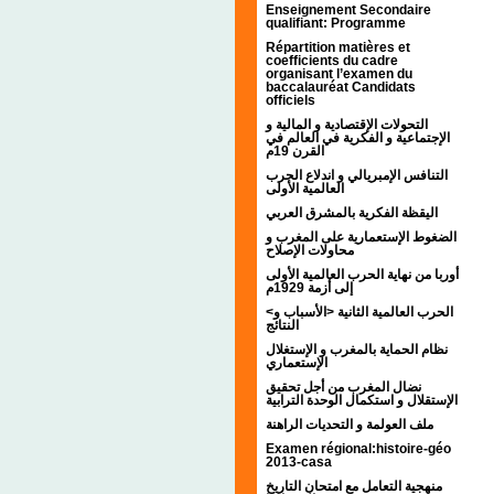
Enseignement Secondaire
qualifiant: Programme
Répartition matières et
coefficients du cadre
organisant l’examen du
baccalauréat Candidats
officiels
التحولات الإقتصادية و المالية و
الإجتماعية و الفكرية في العالم في
القرن 19م
التنافس الإمبريالي و اندلاع الحرب
العالمية الأولى
اليقظة الفكرية بالمشرق العربي
الضغوط الإستعمارية على المغرب و
محاولات الإصلاح
أوربا من نهاية الحرب العالمية الأولى
إلى أزمة 1929م
<الحرب العالمية الثانية <الأسباب و
النتائج
نظام الحماية بالمغرب و الإستغلال
الإستعماري
نضال المغرب من أجل تحقيق
الإستقلال و استكمال الوحدة الترابية
ملف العولمة و التحديات الراهنة
Examen régional:histoire-géo
2013-casa
منهجية التعامل مع امتحان التاريخ