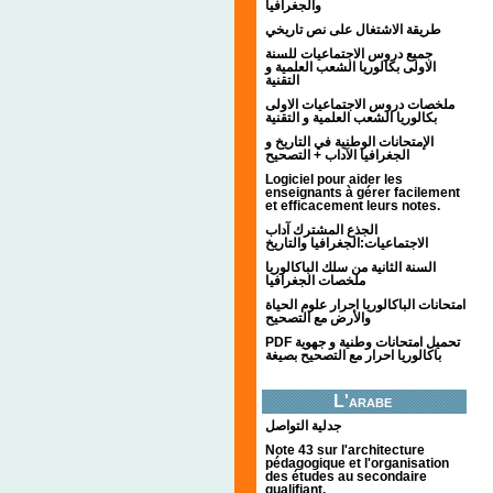
والجغرافيا
طريقة الاشتغال على نص تاريخي
جميع دروس الاجتماعيات للسنة
الاولى بكالوريا الشعب العلمية و
التقنية
ملخصات دروس الاجتماعيات الاولى
بكالوريا الشعب العلمية و التقنية
الإمتحانات الوطنية في التاريخ و
الجغرافيا الآداب + التصحيح
Logiciel pour aider les
enseignants à gérer facilement
et efficacement leurs notes.
الجذع المشترك آداب
الاجتماعيات:الجغرافيا والتاريخ
السنة الثانية من سلك الباكالوريا
ملخصات الجغرافيا
امتحانات الباكالوريا احرار علوم الحياة
والأرض مع التصحيح
PDF تحميل امتحانات وطنية و جهوية
باكالوريا احرار مع التصحيح بصيغة
L'arabe
جدلية التواصل
Note 43 sur l'architecture
pédagogique et l'organisation
des études au secondaire
qualifiant.