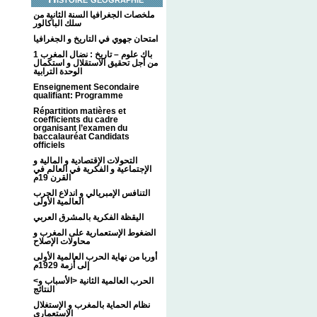
ملخصات الجغرافيا السنة الثانية من
سلك الباكالور
امتحان جهوي في التاريخ و الجغرافيا
1 باك علوم – تاريخ : نضال المغرب
من أجل تحقيق الاستقلال و استكمال
الوحدة الترابية
Enseignement Secondaire
qualifiant: Programme
Répartition matières et
coefficients du cadre
organisant l’examen du
baccalauréat Candidats
officiels
التحولات الإقتصادية و المالية و
الإجتماعية و الفكرية في العالم في
القرن 19م
التنافس الإمبريالي و اندلاع الحرب
العالمية الأولى
اليقظة الفكرية بالمشرق العربي
الضغوط الإستعمارية على المغرب و
محاولات الإصلاح
أوربا من نهاية الحرب العالمية الأولى
إلى أزمة 1929م
<الحرب العالمية الثانية <الأسباب و
النتائج
نظام الحماية بالمغرب و الإستغلال
الإستعماري