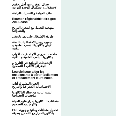
نضال المغرب من أجل تحقيق
الإستقلال و استكمال الوحدة الترابية
ملف العولمة و التحديات الراهنة
Examen régional:histoire-géo
2013-casa
منهجية التعامل مع امتحان التاريخ
والجغرافيا
طريقة الاشتغال على نص تاريخي
جميع دروس الاجتماعيات للسنة
الاولى بكالوريا الشعب العلمية و
التقنية
ملخصات دروس الاجتماعيات الاولى
بكالوريا الشعب العلمية و التقنية
الإمتحانات الوطنية في التاريخ و
الجغرافيا الآداب + التصحيح
Logiciel pour aider les
enseignants à gérer facilement
et efficacement leurs notes.
الجذع المشترك آداب
الاجتماعيات:الجغرافيا والتاريخ
السنة الثانية من سلك الباكالوريا
ملخصات الجغرافيا
امتحانات الباكالوريا احرار علوم الحياة
والأرض مع التصحيح
PDF تحميل امتحانات وطنية و جهوية
باكالوريا احرار مع التصحيح بصيغة