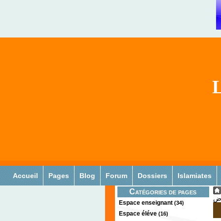
L
Accueil
Pages
Blog
Forum
Dossiers
Islamiates
Catégories de pages
Espace enseignant
(34)
Espace éléve
(16)