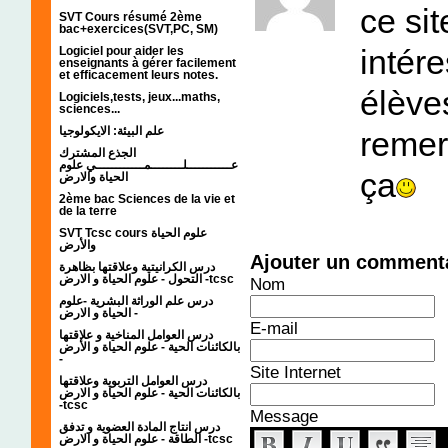
ce sit
SVT Cours résumé 2ème
bac+exercices(SVT,PC, SM)
intér
Logiciel pour aider les
enseignants à gérer facilement
et efficacement leurs notes.
élève
Logiciels,tests, jeux...maths,
sciences...
علم البيئة: الايكولوجيا
remer
الجذع المشترك
عـــــــــــلــــــــمــــــــــــي علوم
ça
الحياة والارض
2ème bac Sciences de la vie et
de la terre
SVT Tcsc cours علوم الحياة
والأرض
Ajouter un comment
درس الكرانيتية وعلاقتها بظاهرة
التحول - علوم الحياة و الارض -tcsc
Nom
درس علم الوراثة البشرية -علوم
الحياة و الارض -
E-mail
درس العوامل المناخية و علاقتها
بالكائنات الحية - علوم الحياة و الأرض
-
Site Internet
درس العوامل التربوية وعلاقتها
بالكائنات الحية - علوم الحياة و الارض
-tcsc
Message
درس انتاج المادة العضوية و تدفق
الطاقة - علوم الحياة و الارض -tcsc