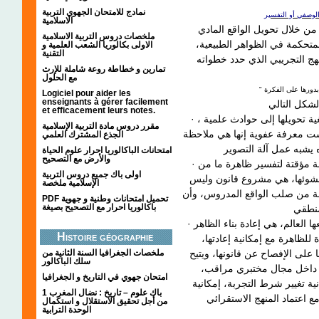
نمادج للامتحان الجهوي التربية
الاسلامية
من خلال تحويل الواقع المادي
ملخصات دروس التربية الاسلامية
لمتحكمة في الظواهر الطبيعية
الاولى بكالوريا الشعب العلمية و
التقنية
هج التجريبي الذي حدد خطواته
تمارين و خطاطة روعة شاملة للإرث
مع الحلول
Logiciel pour aider les
enseignants à gérer facilement
et efficacement leurs notes.
· الملاحظة العلمية : وهي مشاهدة الحوادث ومراقبتها بغية تحويلها إلى حوادث علمية ،
مقرر دروس مادة التربية الإسلامية
ست معرفة عفوية إنها هي ملاحظة
الجذع المشترك العلمي
امتحانات الباكالوريا احرار علوم الحياة
والأرض مع التصحيح
· الفرضية : وهي أطروحة مازالت لم تتأكد بعد، هي إجابة مؤقتة لتفسير ظاهرة ما من
اولى باك جميع دروس التربية
نشوئها، هي مشروع قانون وليس
الإسلامية ملخصة
عة من صلب الواقع المدروس، وأن
PDF تحميل امتحانات وطنية و جهوية
باكالوريا احرار مع التصحيح بصيغة
· التجريب : وهو إحداث ظاهرة معينة داخل شروط يصنعها العالم، هي إعادة بناء الظاهر
Histoire géographie
للظاهرة مع إمكانية إعادتها
ملخصات الجغرافيا السنة الثانية من
 على الإفصاح عن قانونها، ويتيح
سلك الباكالور
سة داخل مجال مختبري مراقب
امتحان جهوي في التاريخ و الجغرافيا
ية تغيير شرط التجربة، إمكانية
1 باك علوم – تاريخ : نضال المغرب
 اعتماد المنهج الاستقرائي
من أجل تحقيق الاستقلال و استكمال
الوحدة الترابية