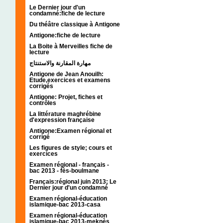
Le Dernier jour d'un
condamné:fiche de lecture
Du théâtre classique à Antigone
Antigone:fiche de lecture
La Boite à Merveilles fiche de
lecture
مهارة المقارنة والاستنتاج
Antigone de Jean Anouilh:
Etude,exercices et examens
corrigés
Antigone: Projet, fiches et
contrôles
La littérature maghrébine
d'expression française
Antigone:Examen régional et
corrigé
Les figures de style; cours et
exercices
Examen régional - français -
bac 2013 - fès-boulmane
Français:régional juin 2013; Le
Dernier jour d'un condamné
Examen régional-éducation
islamique-bac 2013-casa
Examen régional-éducation
islamique-bac 2013-meknès