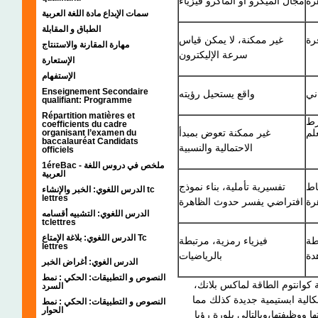
رة
مجال الميكرو أو الماكرو فيزياء
سمات الإبداع مادة اللغة العربية
الطباق و المقابلة
رة
غير ممكنة، لا يمكن قياس
مهارة المقارنة والاستنتاج
سرعة الإليكترون
الإستعارة
الإستفهام
Enseignement Secondaire
ني
واقع يستحيل رؤيته
qualifiant: Programme
Répartition matières et
رط
coefficients du cadre
لم
غير ممكنة تعوض بمبدأ
organisant l’examen du
baccalauréat Candidats
الاحتمالية والنسبية
officiels
1éreBac - ملخص في دروس اللغة
العربية
اط
تفسيرية تأملية، بناء نموذج
الدرس اللغوي: الخبر والإنشاء tc
lettres
رة
افتراضي يفسر حدوث الظاهرة
الدرس اللغوي: التشبيه أقسامه
tclettres
الدرس اللغوي: بلاغة الإمتاع Tc
طة
فيزياء رمزية، مرتبطة
lettres
دة
بالرياضيات
الدرس الغوي: أغراض الخبر
النصوص و التطبيقات: الحكي : نمط
ة كوانتوم الطاقة لماكس بلانك
السرد
الية ابستيمية جديدة كذلك مما
النصوص و التطبيقات: الحكي : نمط
الحوار
ووظيفتها،وبالتالي بلورة رؤيا