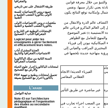
والجغرافيا
 والتنبؤ من خلال معرفة قوانين
طريقة الاشتغال على نص تاريخي
حادثة يعني تكرار سببها، ونفس
جميع دروس الاجتماعيات للسنة
مال وإمكانية توقع النتائج يكون
الاولى بكالوريا الشعب العلمية و
التقنية
كتشاف عالم الذرة والانتقال من
ملخصات دروس الاجتماعيات الاولى
بكالوريا الشعب العلمية و التقنية
ل إلى العالم الماكرو فزيائي عالم
الإمتحانات الوطنية في التاريخ و
ة الابستيمية
تغير الموضوع
(1)
الجغرافيا الآداب + التصحيح
المنهج للتعامل مع الظواهر
Logiciel pour aider les
enseignants à gérer facilement
ء الميكانيكية نيوتن إلى فيزياء
et efficacement leurs notes.
المختبري المراقب والعياني إلى
الجذع المشترك آداب
ؤية منهاجية جديدة نلخصها في
الاجتماعيات:الجغرافيا والتاريخ
السنة الثانية من سلك الباكالوريا
ملخصات الجغرافيا
امتحانات الباكالوريا احرار علوم الحياة
جاه
والأرض مع التصحيح
بي
الفيزياء الحديثة/ الاتجاه
PDF تحميل امتحانات وطنية و جهوية
العقلاني المعاصر
باكالوريا احرار مع التصحيح بصيغة
L'arabe
رة
غير مباشرة عن طريق التأثير
جدلية التواصل
Note 43 sur l'architecture
pédagogique et l'organisation
نع
من الصعب اجراء تجارب في
des études au secondaire
qualifiant.