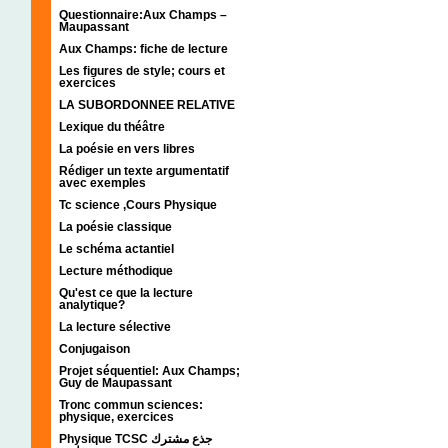
Questionnaire:Aux Champs –
Maupassant
Aux Champs: fiche de lecture
Les figures de style; cours et
exercices
LA SUBORDONNEE RELATIVE
Lexique du théâtre
La poésie en vers libres
Rédiger un texte argumentatif
avec exemples
Tc science ,Cours Physique
La poésie classique
Le schéma actantiel
Lecture méthodique
Qu'est ce que la lecture
analytique?
La lecture sélective
Conjugaison
Projet séquentiel: Aux Champs;
Guy de Maupassant
Tronc commun sciences:
physique, exercices
Physique TCSC جذع مشترك