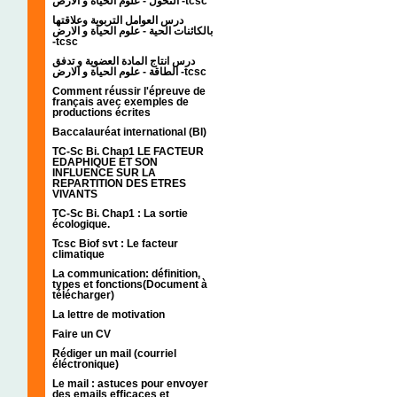
التحول - علوم الحياة و الارض -tcsc
درس العوامل التربوية وعلاقتها
بالكائنات الحية - علوم الحياة و الارض
-tcsc
درس انتاج المادة العضوية و تدفق
الطاقة - علوم الحياة و الارض -tcsc
Comment réussir l'épreuve de
français avec exemples de
productions écrites
Baccalauréat international (BI)
TC-Sc Bi. Chap1 LE FACTEUR
EDAPHIQUE ET SON
INFLUENCE SUR LA
REPARTITION DES ETRES
VIVANTS
TC-Sc Bi. Chap1 : La sortie
écologique.
Tcsc Biof svt : Le facteur
climatique
La communication: définition,
types et fonctions(Document à
télécharger)
La lettre de motivation
Faire un CV
Rédiger un mail (courriel
éléctronique)
Le mail : astuces pour envoyer
des emails efficaces et