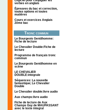
Logiciel pour conjuguer les
verbes en anglais
Épreuves du bac et correction,
toutes options et toutes
matières
Cours et exercices Anglais
2ème bac
Tronc commun
Le Bourgeois Gentilhomme:
Fiche de lecture
Le Chevalier Double:Fiche de
lecture
Programme de français tronc
commun
Le Bourgeois Gentilhomme en
scène
LE CHEVALIER
DOUBLE:integrale
Séquences: La nouvelle
fantastique; Le Chevalier
Double
Le Chevalier double:livre audio
Aux champs:livre audio
Fiche de lecture de Aux
Champs Guy de MAUPASSANT
avec le texte integral