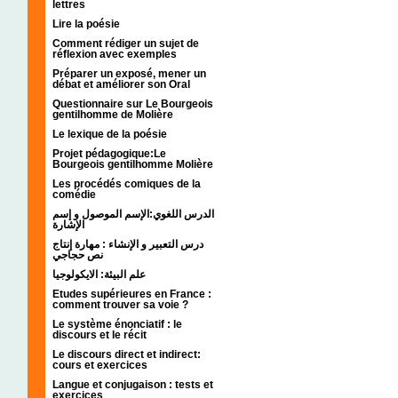
lettres
Lire la poésie
Comment rédiger un sujet de
réflexion avec exemples
Préparer un exposé, mener un
débat et améliorer son Oral
Questionnaire sur Le Bourgeois
gentilhomme de Molière
Le lexique de la poésie
Projet pédagogique:Le
Bourgeois gentilhomme Molière
Les procédés comiques de la
comédie
الدرس اللغوي:الإسم الموصول و إسم
الإشارة
درس التعبير و الإنشاء : مهارة إنتاج
نص حجاجي
علم البيئة: الايكولوجيا
Etudes supérieures en France :
comment trouver sa voie ?
Le système énonciatif : le
discours et le récit
Le discours direct et indirect:
cours et exercices
Langue et conjugaison : tests et
exercices