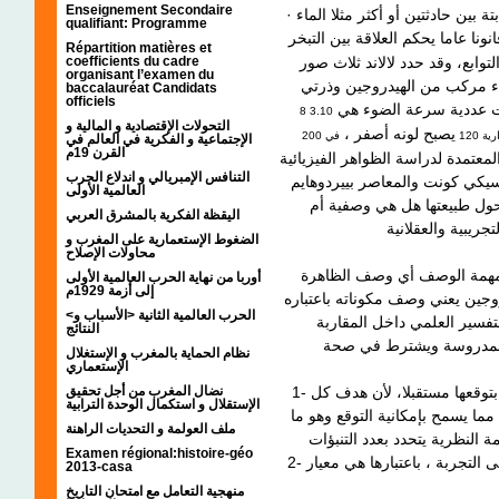
Enseignement Secondaire
· القانون : يؤكد أجيست كونت أن القانون هو العلاقة الثابتة بين حادثتين أو أكثر مثلا الماء
qualifiant: Programme
ونا عاما يحكم العلاقة بين التبخر
Répartition matières et
coefficients du cadre
توابع، وقد حدد لالاند ثلاث صور
organisant l’examen du
ماء مركب من الهيدروجين وذرتي
baccalauréat Candidats
officiels
ت عددية سرعة الضوء هي
التحولات الإقتصادية و المالية و
يصبح لونه أصفر ،
ة 120
في 200
الإجتماعية و الفكرية في العالم في
القرن 19م
عتمدة لدراسة الظواهر الفيزيائية
التنافس الإمبريالي و اندلاع الحرب
العالمية الأولى
ل طبيعتها هل هي وصفية أم
اليقظة الفكرية بالمشرق العربي
الضغوط الإستعمارية على المغرب و
محاولات الإصلاح
في مهمة الوصف أي وصف الظاهرة
أوربا من نهاية الحرب العالمية الأولى
إلى أزمة 1929م
وجين يعني وصف مكوناته باعتباره
<الحرب العالمية الثانية <الأسباب و
لتفسير العلمي داخل المقاربة
النتائج
المدروسة ويشترط في صحة
نظام الحماية بالمغرب و الإستغلال
الإستعماري
نضال المغرب من أجل تحقيق
1- معرفة الأسباب الحقيقة لحدوث الظاهرة والتي تسمح بتوقعها مستقبلا، لأن هدف كل
الإستقلال و استكمال الوحدة الترابية
ا يسمح بإمكانية التوقع وهو ما
ملف العولمة و التحديات الراهنة
Examen régional:histoire-géo
2- أن يكون التفسير قابلا للاختبار وهو ما يعني الاحتكاك إلى التجربة ، باعتبارها هي معيار
2013-casa
منهجية التعامل مع امتحان التاريخ