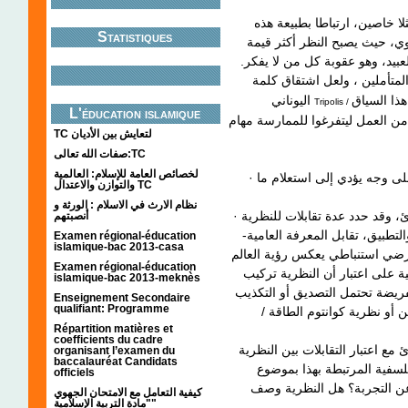
لا خاصين، ارتباطا بطبيعة هذه
Statistiques
يدوي، حيث يصبح النظر أكثر قيمة
عبيد، وهو عقوبة كل من لا يفكر
هذا السياق
اليوناني
Tripolis /
L'éducation islamique
ن العمل ليتفرغوا للممارسة مهام
TC لتعايش بين الأديان
صفات الله تعالى:TC
لخصائص العامة للإسلام: العالمية
· تعريف ابن منظور: النظرية هي ترتيب أمور معلومة على وجه يؤدي إلى استعلام ما
والتوازن والاعتدال TC
نظام الارث في الاسلام : الورثة و
· تعريف لالاند : هي إنشاء تأملي للفكر يربط نتائج بمبادئ، وقد حدد عدة تقابلات للنظرية
أنصبتهم
التطبيق، تقابل المعرفة العامية
Examen régional-éducation
islamique-bac 2013-casa
ء فرضي استنباطي يعكس رؤية العالم
Examen régional-éducation
ية على اعتبار أن النظرية تركيب
islamique-bac 2013-meknès
ريضة تحتمل التصديق أو التكذيب
Enseignement Secondaire
qualifiant: Programme
ين أو نظرية كوانتوم الطاقة
Répartition matières et
coefficients du cadre
 مع اعتبار التقابلات بين النظرية
organisant l’examen du
baccalauréat Candidats
سفية المرتبطة بهذا بموضوع
officiels
 عن التجربة؟ هل النظرية وصف
كيفية التعامل مع الامتحان الجهوي
"مادة التربية الإسلامية"