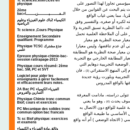
Tc sciences:exercices en
 سيؤسس تجاوزا لهذا التصور على
physique
 يتم البحث عن القوانين من خلال
2ème
bacالــفــــــــيـــــــــزيــــــــاء
ريا، مما يعني غياب الواقع
الكيمياء 2باك علوم الفيزياء وعلوم
ه لكبره أو صغره، والتفسير وفق
الرياضية
، دائما النظرية تسبق التجربة ولا
Tc science ,Cours Physique
ر على أن الملاحظة العلمية تحمل
Enseignement Secondaire
عيار صحة النظرية هو معيار
qualifiant: Programme
لي أي عدم تناقضها، وليس معيارا
Physique TCSC جذع مشترك
علمي
 أن معيار صحة النظرية هو المطابقة
Epreuve physique-chimie-bac-
session rattrapage-2013
لوضعية التجريبية دوهايم التي
Physique cours résumé: 2ème
bac. SM, PC et SVT
 إلى المنهج الاستقرائي
، فان
(3)
Logiciel pour aider les
التجريبية وبلورت رؤية جديدة
enseignants à gérer facilement
et efficacement leurs notes.
2A Bac PC الفيزياء الكيمياء
التمارين والفروض
تتولى دراسته، مادامت المعرفة
Physique Chimie tronc commun
ا سوف يحدث
، وهو ما يعني
(4)
Biof; cours et exercices
ة علمية للواقع دون الاتصال به
PC Mecanique des solides tronc
commun option bac francais
الأساسـي ما طبيعـة الواقع
Tc sc Biof physique: exercices
 ( الاتجاه الوضعي ) أم أنه واقع
et examens
وثائق مادة الفيزياء و الكيمياء