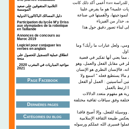
على اعتبار أن النظرية تحدد الإطار التصوري والمفاهيم للدراسة
أعمى أكد ذلك كانت
Kant
التلاميذ المتفوقين على صعيد
يات علمية؟ هو ما يفرض علينا
الموسسة
لنموذجيتها، ولأهميتها في صناعة
دليل المسالك الباكالوريا الدولية
Participation du lycée M'y Driss
aux olympiades de la robotique
ى لبناء تصور دقيق حول هذا
en Taillande
Annonces de concours au
Maroc 2019
ومي، ولعل عبارات ما رأيك؟ وما
Logiciel pour conjuguer les
verbes en anglais
انطلاق عملية التسجيل للحصول على
 مما يعني أنها تفكير في قضية
منحة
(ظر في مقابل الفعل والعمل، وهو
مواعيد المباريات في المغرب 2020_
2021
ه، فالإنسان النظري هو الإنسان
 مالا يستطيع فعله " اسمع ولا
Page Facebook
تين أساسيتين : العمل أو الفعل
Dernières pages
ل ووسيلة للفعل، وإلا أصبح فاقدا
Catégories du blog
يعكس طبيعة الثقافة الإسلامية
عملوا فسيرى الله عملكم ورسوله