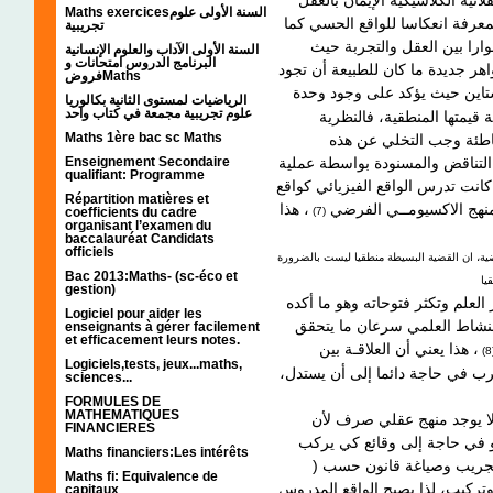
Maths exercicesالسنة الأولى علوم
عرفة انعكاسا للواقع الحسي كما
تجريبية
حوارا بين العقل والتجربة حيث
السنة الأولى الآداب والعلوم الإنسانية
البرنامج الدروس امتحانات و
اهر جديدة ما كان للطبيعة أن تجود
فروضMaths
، تاين حيث يؤكد على وجود وحدة
الرياضيات لمستوى الثانية بكالوريا
علوم تجريبية مجمعة في كتاب واحد
 قيمتها المنطقية، فالنظرية
Maths 1ère bac sc Maths
خاطئة وجب التخلي عن هذه
التناقض والمسنودة بواسطة عملية
Enseignement Secondaire
qualifiant: Programme
 كانت تدرس الواقع الفيزيائي كواقع
Répartition matières et
منهج الاكسيومــي الفرضي
، هذا
(7)
coefficients du cadre
organisant l’examen du
baccalauréat Candidats
officiels
ية، ان القضية البسيطة منطقيا ليست بالضرورة
Bac 2013:Maths- (sc-éco et
gestion)
العلم وتكثر فتوحاته وهو ما أكده
Logiciel pour aider les
النشاط العلمي سرعان ما يتحقق
enseignants à gérer facilement
et efficacement leurs notes.
، هذا يعني أن العلاقـة بين
Logiciels,tests, jeux...maths,
يجرب في حاجة دائما إلى أن يستدل
sciences...
FORMULES DE
MATHEMATIQUES
لا يوجد منهج عقلي صرف لأن
FINANCIERES
و في حاجة إلى وقائع كي يركب
Maths financiers:Les intérêts
 وتجريب وصياغة قانون حسب
Maths fi: Equivalence de
 وتركيب، لذا يصبح الواقع المدروس
capitaux