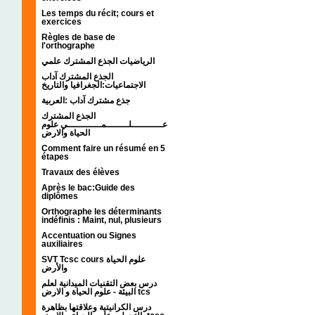
Les temps du récit; cours et
exercices
Règles de base de
l'orthographe
الرياضيات الجذع المشترك علمي
الجذع المشترك آداب
الاجتماعيات:الجغرافيا والتاريخ
جذع مشترك آداب :العربية
الجذع المشترك
عـــــــــــلــــــــمــــــــــــي علوم
الحياة والارض
Comment faire un résumé en 5
étapes
Travaux des élèves
Après le bac:Guide des
diplômes
Orthographe les déterminants
indéfinis : Maint, nul, plusieurs
Accentuation ou Signes
auxiliaires
SVT Tcsc cours علوم الحياة
والأرض
درس بعض التقنيات الميدانية لعلم
البيئة - علوم الحياة و الارض tcs
درس الكرانيتية وعلاقتها بظاهرة