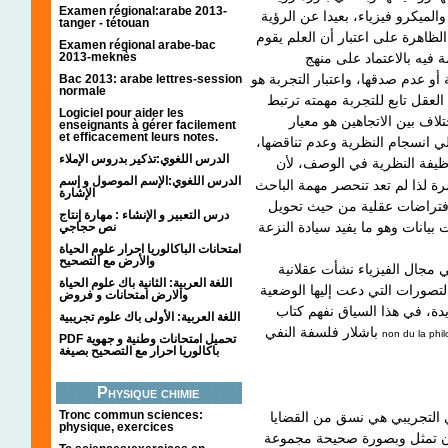
Examen régional:arabe 2013-
الميكرو فيزياء، بعيدا عن الرؤية
tanger - tétouan
لظاهرة على اعتبار أن العلم يقوم
Examen régional arabe-bac
فيه بالاعتماد على منهج
2013-meknès
و عدم صدقها، واعتبار التجربة هو
Bac 2013: arabe lettres-session
normale
العقل تابع للتجربة مهمته ترتبط
Logiciel pour aider les
لاف بين الاتجاهين هو معيار
enseignants à gérer facilement
et efficacement leurs notes.
خلي انسجام النظرية وعدم تناقضها
الدرس اللغوي:تذكير بدروس الإملاء
ظيفة النظرية في الوصف، لأن
الدرس اللغوي:الإسم الموصول و إسم
شرة لذا لم تعد تنحصر مهمة الباحث
الإشارة
افتراضات عقلية من حيث تحويل
درس التعبير و الإنشاء : مهارة إنتاج
بيانات وهو ما يفيد سيادة النزعة
نص حجاجي
امتحانات الباكالوريا احرار علوم الحياة
والأرض مع التصحيح
 مجال الفيزياء نشأت عقلانية
اللغة العربية: الثانية باك علوم الحياة
تصورات التي دعت إليها الوضعية
والارض امتحانات و فروض
ديدة، في هذا السياق نفهم كتاب
اللغة العربية: الأولى باك علوم تجريبية
باشلار فلسفة النفي
non du la phi
PDF تحميل امتحانات وطنية و جهوية
باكالوريا احرار مع التصحيح بصيغة
Physique chimie
Tronc commun sciences:
ي التجريبي هي نسق من القضايا
physique, exercices
 أن تمثل وبصورة صحيحة مجموعة