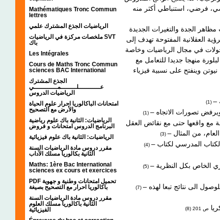
اضي، فرضي، استنباطي أكثر منه
Mathématiques Tronc Commun
lettres
الرياضيات الجذع المشترك علمي
 مظاهر الجدة والتغيرات الجديدة
ملخصات مركزة في الرياضيات SVT
ية العقلانية المفتوحة تهدف إلى
باك
تحولات في مجال الرياضيات وخاصة
Les Intégrales
بلورة منهجا جديدا للتعامل مع
Cours de Maths Tronc Commun
نيوتن وينفتح على نسبية فيزياء
sciences BAC International
الجذع المشترك
عـــــــــــلــــــــمــــــــــــي
الرياضيات الدروس
(1)
امتحانات الباكالوريا احرار علوم الحياة
والأرض مع التصحيح
– هو اتجاه عقلاني مفتوح يتجاوز تصلط عقلانية ديكارت ويرفض تصورات الاتجاه
(1)
الرياضيات: الثانية باك علوم رياضية
لة مع واقعها حتى مع نقائض العقل
البرنامج الدروس امتحانات و فروض
(3)
الرياضيات: الثانية باك علوم فيزيائية
– برونوسلاف مالينوفسكي، نظرية علمية في الثقافة ، الكتاب المدرسي لكتاب
(4)
مقرر دروس مادة الرياضيات السنة
الثانية بكالوريا مسلك الآداب
Maths: 1ère Bac International
(5)
sciences ex cours et exercices
PDF تحميل امتحانات وطنية و جهوية
– هو المنهج الفرضي الاستنباطي لانتقال من فرضية ما للوصول الى نتائج تبعا لهذه
باكالوريا احرار مع التصحيح بصيغة
(7)
مقرر دروس مادة الرياضيات السنة
الثانية باكالوريا مسلك العلوم
ريا
(8)
الفيزيائية