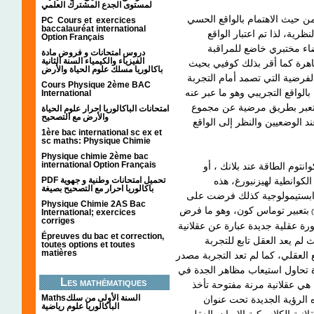
لمستوى الجدع المشترك العلمي
من حيث الاهتمام بالواقع الحسي
PC Cours et exercices
baccalauréat international
ظرية، لذا تم اعتبار الواقع
Option Français
 مختبري خاضع للمراقبة
دروس امتحانات و فروض مادة
الفيزياء والكيمياء السنة الثانية
هرة كما أقر بذلك كوفيي بحيث
باكالوريا مسلك علوم الحياة والأرض
فرضية التي تصمد أمام التجربة
Cours Physique 2ème BAC
بالواقع التجريبي وهو ما عبر عنه
International
ي تعبر بطريق مرضية عن مجموع
امتحانات الباكالوريا احرار علوم الحياة
والأرض مع التصحيح
ند الوضعيين والنظر إلى الواقع
1ère bac international sc ex et
sc maths: Physique Chimie
Physique chimie 2ème bac
international Option Français
انتوم الطاقة عند بلانك ، أو
الكوانطية لهيزنبورغ، هذه
PDF تحميل امتحانات وطنية و جهوية
باكالوريا احرار مع التصحيح بصيغة
بستيمولوجية كذلك فرضت على
Physique Chimie 2AS Bac
بتعبير توماس كون، وهو ما فرض
International; exercices
corriges
لورة عقلية جديدة عبارة عن عقلانية
Épreuves du bac et correction,
 لم يعد العقل تابع للتجربة
toutes options et toutes
matières
ع العقلي، كما لم تعد التجربة مصدر
دة تحاول استيعاب مظاهر الجدة في
Les mathématiques
 هي عقلانية مرنة مفتوحة تأخذ
Mathsالسنة الأولى من سلك
 الرؤية الجديدة تحت عنوان
الباكالوريا علوم رياضية
لانية الكلاسيكية الإيمان بالعقل