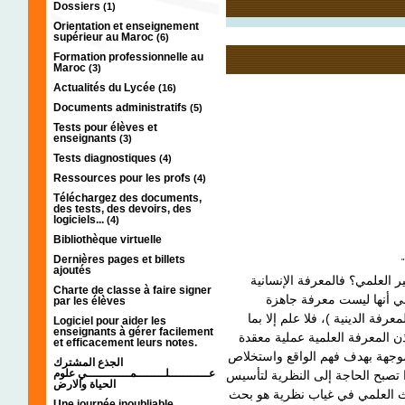
Dossiers
(1)
Orientation et enseignement
supérieur au Maroc
(6)
Formation professionnelle au
Maroc
(3)
Actualités du Lycée
(16)
Documents administratifs
(5)
Tests pour élèves et
enseignants
(3)
Tests diagnostiques
(4)
Ressources pour les profs
(4)
Téléchargez des documents,
des tests, des devoirs, des
logiciels...
(4)
Bibliothèque virtuelle
Dernières pages et billets
ajoutés
 العلمي؟ فالمعرفة الإنسانية
Charte de classe à faire signer
ني أنها ليست معرفة جاهزة
par les élèves
فة الدينية )، فلا علم إلا بما
Logiciel pour aider les
enseignants à gérer facilement
ذن المعرفة العلمية عملية معقدة
et efficacement leurs notes.
وجهة بهدف فهم الواقع واستخلاص
الجذع المشترك
عـــــــــــلــــــــمــــــــــــي علوم
ا تصبح الحاجة إلى النظرية لتأسيس
الحياة والارض
حث العلمي في غياب نظرية هو بحث
Une journée inoubliable