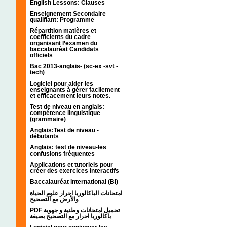
English Lessons: Clauses
Enseignement Secondaire
qualifiant: Programme
Répartition matières et
coefficients du cadre
organisant l’examen du
baccalauréat Candidats
officiels
Bac 2013-anglais- (sc-ex -svt -
tech)
Logiciel pour aider les
enseignants à gérer facilement
et efficacement leurs notes.
Test de niveau en anglais:
compétence linguistique
(grammaire)
Anglais:Test de niveau -
débutants
Anglais: test de niveau-les
confusions fréquentes
Applications et tutoriels pour
créer des exercices interactifs
Baccalauréat international (BI)
امتحانات الباكالوريا احرار علوم الحياة
والأرض مع التصحيح
PDF تحميل امتحانات وطنية و جهوية
باكالوريا احرار مع التصحيح بصيغة