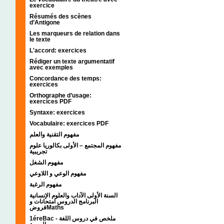
exercice
Résumés des scènes
d’Antigone
Les marqueurs de relation dans
le texte
L'accord: exercices
Rédiger un texte argumentatif
avec exemples
Concordance des temps:
exercices
Orthographe d’usage:
exercices PDF
Syntaxe: exercices
Vocabulaire: exercices PDF
مفهوم التقنية والعلم
مفهوم المجتمع – الأولى بكالوريا علوم
تجريبية
مفهوم الشغل
مفهوم الوعي و اللاوعي
مفهوم الرغبة
السنة الأولى الآداب والعلوم الإنسانية
البرنامج الدروس امتحانات و
فروضMaths
1éreBac - ملخص في دروس اللغة