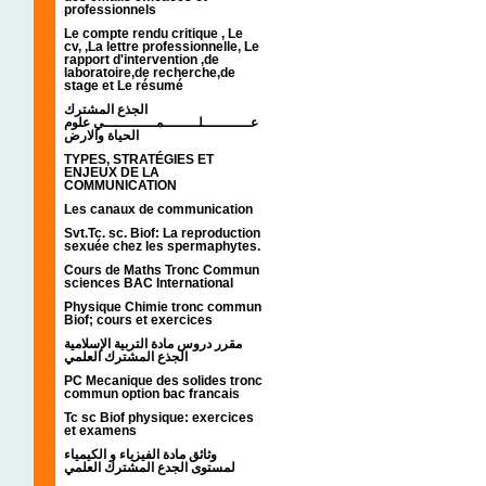
professionnels
Le compte rendu critique , Le
cv, ,La lettre professionnelle, Le
rapport d'intervention ,de
laboratoire,de recherche,de
stage et Le résumé
الجذع المشترك
عـــــــــــلــــــــمــــــــــــي علوم
الحياة والارض
TYPES, STRATÉGIES ET
ENJEUX DE LA
COMMUNICATION
Les canaux de communication
Svt.Tc. sc. Biof: La reproduction
sexuée chez les spermaphytes.
Cours de Maths Tronc Commun
sciences BAC International
Physique Chimie tronc commun
Biof; cours et exercices
مقرر دروس مادة التربية الإسلامية
الجذع المشترك العلمي
PC Mecanique des solides tronc
commun option bac francais
Tc sc Biof physique: exercices
et examens
وثائق مادة الفيزياء و الكيمياء
لمستوى الجدع المشترك العلمي