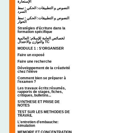
الإستعارة
النصوص و التطبيقات: الحكي : نمط
السرد
النصوص و التطبيقات: الحكي : نمط
الحوار
Stratégies d'écriture dans la
formation spécifique
لخصائص العامة للإسلام: العالمية
والتوازن والاعتدال TC
MODULE 1 : S'ORGANISER
Faire un exposé
Faire une recherche
Développement de la créativité
chez l'élève
Comment bien se préparer à
l’examen ?
Les travaux écrits:résumés,
rapports de stages, fiches,
critiques, bulletins...
SYNTHESE ET PRISE DE
NOTES
TEST SUR LES METHODES DE
TRAVAIL
L'entretien d'embauche:
simulation
MEMOIRE ET CONCENTRATION