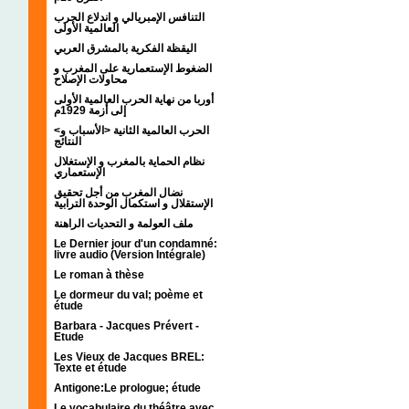
التنافس الإمبريالي و اندلاع الحرب
العالمية الأولى
اليقظة الفكرية بالمشرق العربي
الضغوط الإستعمارية على المغرب و
محاولات الإصلاح
أوربا من نهاية الحرب العالمية الأولى
إلى أزمة 1929م
<الحرب العالمية الثانية <الأسباب و
النتائج
نظام الحماية بالمغرب و الإستغلال
الإستعماري
نضال المغرب من أجل تحقيق
الإستقلال و استكمال الوحدة الترابية
ملف العولمة و التحديات الراهنة
Le Dernier jour d'un condamné:
livre audio (Version Intégrale)
Le roman à thèse
Le dormeur du val; poème et
étude
Barbara - Jacques Prévert -
Etude
Les Vieux de Jacques BREL:
Texte et étude
Antigone:Le prologue; étude
Le vocabulaire du théâtre avec