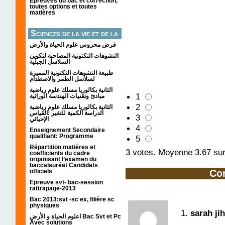
Épreuves du bac et correction,
toutes options et toutes
matières
Sciences de la vie et de la
terre
فرض محروس علوم الحياة والأرض
التشوهات التكتونیة المصاحبة لتكوین
السلاسل الجبلیة
طبيعة التشوهات التكتونية المميزة
لسلاسل الطمر والاصطدام
الثانية بكالوريا مسلك علوم رياضية
1
مبادئ وتقنيات الهندسة الوراثية
2
الثانية بكالوريا مسلك علوم رياضية
الدراسة الكمية للتغير :القياس
3
الإحيائي
4
Enseignement Secondaire
qualifiant: Programme
5
Répartition matières et
3
votes. Moyenne
3.67
sur
coefficients du cadre
organisant l’examen du
baccalauréat Candidats
officiels
Co
Epreuve svt- bac-session
rattrapage-2013
Bac 2013:svt -sc ex, filière sc
physiques
1.
sarah ji
اعلوم الحياة و الأرض Bac Svt et Pc
Avec solutions