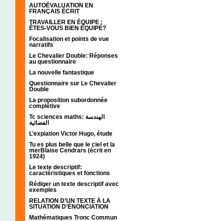
AUTOÉVALUATION EN
FRANÇAIS ÉCRIT
TRAVAILLER EN ÉQUIPE :
ÊTES-VOUS BIEN ÉQUIPÉ?
Focalisation et points de vue
narratifs
Le Chevalier Double: Réponses
au questionnaire
La nouvelle fantastique
Questionnaire sur Le Chevalier
Double
La proposition subordonnée
complétive
Tc sciences maths: الهندسة
الفضائية
L’expiation Victor Hugo, étude
Tu es plus belle que le ciel et la
merBlaise Cendrars (écrit en
1924)
Le texte descriptif:
caractéristiques et fonctions
Rédiger un texte descriptif avec
exemples
RELATION D’UN TEXTE À LA
SITUATION D’ÉNONCIATION
Mathématiques Tronc Commun