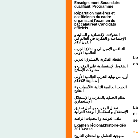
Enseignement Secondaire
qualifiant: Programme
Répartition matières et
coefficients du cadre
organisant l’examen du
baccalauréat Candidats
officiels
التحولات الإقتصادية و المالية و
الإجتماعية و الفكرية في العالم في
القرن 19م
التنافس الإمبريالي و اندلاع الحرب
العالمية الأولى
Le
اليقظة الفكرية بالمشرق العربي
ob
الضغوط الإستعمارية على المغرب و
محاولات الإصلاح
أوربا من نهاية الحرب العالمية الأولى
إلى أزمة 1929م
<الحرب العالمية الثانية <الأسباب و
النتائج
نظام الحماية بالمغرب و الإستغلال
الإستعماري
La
نضال المغرب من أجل تحقيق
الإستقلال و استكمال الوحدة الترابية
di
ملف العولمة و التحديات الراهنة
se
Examen régional:histoire-géo
2013-casa
»»
منهجية التعامل مع امتحان التاريخ