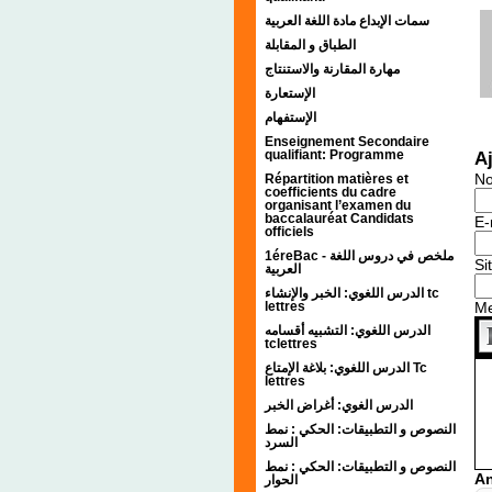
سمات الإبداع مادة اللغة العربية
الطباق و المقابلة
مهارة المقارنة والاستنتاج
الإستعارة
الإستفهام
Enseignement Secondaire
qualifiant: Programme
A
N
Répartition matières et
coefficients du cadre
organisant l’examen du
baccalauréat Candidats
E-
officiels
1éreBac - ملخص في دروس اللغة
Si
العربية
الدرس اللغوي: الخبر والإنشاء tc
lettres
M
الدرس اللغوي: التشبيه أقسامه
tclettres
الدرس اللغوي: بلاغة الإمتاع Tc
lettres
الدرس الغوي: أغراض الخبر
النصوص و التطبيقات: الحكي : نمط
السرد
النصوص و التطبيقات: الحكي : نمط
An
الحوار