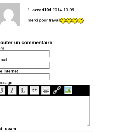
1.
azeari104
2014-10-09
merci pour travail
jouter un commentaire
om
mail
te Internet
essage
ti-spam