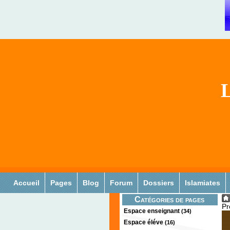
L
Accueil
Pages
Blog
Forum
Dossiers
Islamiates
Catégories de pages
P
Espace enseignant
(34)
Espace éléve
(16)