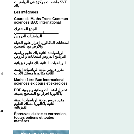
ملخصات مركزة في الرياضيات SVT
باك
Les Intégrales
Cours de Maths Tronc Commun
sciences BAC International
الجذع المشترك
عـــــــــــلــــــــمــــــــــــي
الرياضيات الدروس
امتحانات الباكالوريا احرار علوم الحياة
والأرض مع التصحيح
الرياضيات: الثانية باك علوم رياضية
البرنامج الدروس امتحانات و فروض
الرياضيات: الثانية باك علوم فيزيائية
مقرر دروس مادة الرياضيات السنة
et
الثانية بكالوريا مسلك الآداب
Maths: 1ère Bac International
sciences ex cours et exercices
PDF تحميل امتحانات وطنية و جهوية
باكالوريا احرار مع التصحيح بصيغة
مقرر دروس مادة الرياضيات السنة
الثانية باكالوريا مسلك العلوم
الفيزيائية
ar
Épreuves du bac et correction,
toutes options et toutes
matières
Histoire géographie