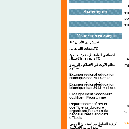
L'
Statistiques
en
po
en
L'éducation islamique
TC لتعايش بين الأديان
صفات الله تعالى:TC
لخصائص العامة للإسلام: العالمية
والتوازن والاعتدال TC
Le
ma
نظام الارث في الاسلام : الورثة و
أنصبتهم
Examen régional-éducation
islamique-bac 2013-casa
Examen régional-éducation
islamique-bac 2013-meknès
Enseignement Secondaire
qualifiant: Programme
Répartition matières et
La
coefficients du cadre
organisant l’examen du
va
baccalauréat Candidats
officiels
»»
كيفية التعامل مع الامتحان الجهوي
"مادة التربية الإسلامية"