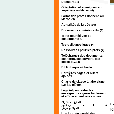
Dossiers
(1)
Orientation et enseignement
supérieur au Maroc
(6)
Formation professionnelle au
Maroc
(3)
Actualités du Lycée
(16)
Documents administratifs
(5)
Tests pour élèves et
enseignants
(3)
Tests diagnostiques
(4)
Ressources pour les profs
(4)
Téléchargez des documents,
des tests, des devoirs, des
logiciels...
(4)
Bibliothèque virtuelle
Dernières pages et billets
ajoutés
Charte de classe à faire signer
par les élèves
Logiciel pour aider les
enseignants à gérer facilement
et efficacement leurs notes.
الجذع المشترك
L'
عـــــــــــلــــــــمــــــــــــي علوم
الحياة والارض
l'
Une journée inoubliable