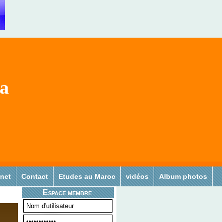
sa
 net
Contact
Etudes au Maroc
vidéos
Album photos
Espace membre