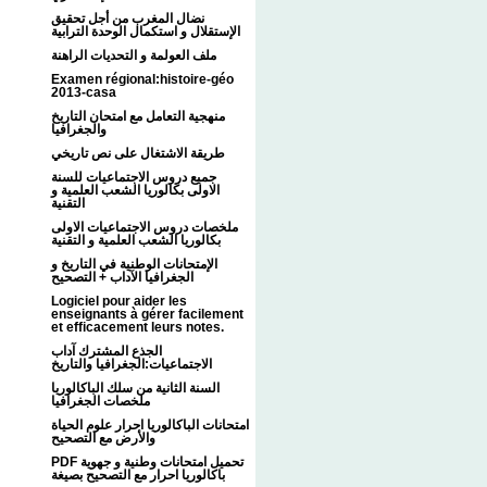
نضال المغرب من أجل تحقيق
الإستقلال و استكمال الوحدة الترابية
ملف العولمة و التحديات الراهنة
Examen régional:histoire-géo
2013-casa
منهجية التعامل مع امتحان التاريخ
والجغرافيا
طريقة الاشتغال على نص تاريخي
جميع دروس الاجتماعيات للسنة
الاولى بكالوريا الشعب العلمية و
التقنية
ملخصات دروس الاجتماعيات الاولى
بكالوريا الشعب العلمية و التقنية
الإمتحانات الوطنية في التاريخ و
الجغرافيا الآداب + التصحيح
Logiciel pour aider les
enseignants à gérer facilement
et efficacement leurs notes.
الجذع المشترك آداب
الاجتماعيات:الجغرافيا والتاريخ
السنة الثانية من سلك الباكالوريا
ملخصات الجغرافيا
امتحانات الباكالوريا احرار علوم الحياة
والأرض مع التصحيح
PDF تحميل امتحانات وطنية و جهوية
باكالوريا احرار مع التصحيح بصيغة