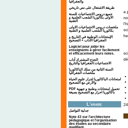
والجغرافيا
طريقة الاشتغال على نص تاريخي
a 
جميع دروس الاجتماعيات للسنة
الاولى بكالوريا الشعب العلمية و
no
التقنية
l'
ملخصات دروس الاجتماعيات الاولى
sc
بكالوريا الشعب العلمية و التقنية
he
الإمتحانات الوطنية في التاريخ و
الجغرافيا الآداب + التصحيح
Logiciel pour aider les
enseignants à gérer facilement
sc
et efficacement leurs notes.
dé
الجذع المشترك آداب
الاجتماعيات:الجغرافيا والتاريخ
السنة الثانية من سلك الباكالوريا
ملخصات الجغرافيا
امتحانات الباكالوريا احرار علوم الحياة
والأرض مع التصحيح
PDF تحميل امتحانات وطنية و جهوية
باكالوريا احرار مع التصحيح بصيغة
L'arabe
24
جدلية التواصل
Note 43 sur l'architecture
pédagogique et l'organisation
des études au secondaire
qualifiant.