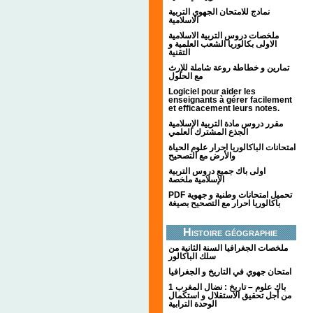
نمادج للامتحان الجهوي التربية
الاسلامية
ملخصات دروس التربية الاسلامية
الاولى بكالوريا الشعب العلمية و
التقنية
تمارين و خطاطة روعة شاملة للإرث
مع الحلول
Logiciel pour aider les
enseignants à gérer facilement
et efficacement leurs notes.
مقرر دروس مادة التربية الإسلامية
الجذع المشترك العلمي
امتحانات الباكالوريا احرار علوم الحياة
والأرض مع التصحيح
اولى باك جميع دروس التربية
الإسلامية ملخصة
PDF تحميل امتحانات وطنية و جهوية
باكالوريا احرار مع التصحيح بصيغة
Histoire géographie
ملخصات الجغرافيا السنة الثانية من
سلك الباكالور
امتحان جهوي في التاريخ و الجغرافيا
1 باك علوم – تاريخ : نضال المغرب
من أجل تحقيق الاستقلال و استكمال
الوحدة الترابية