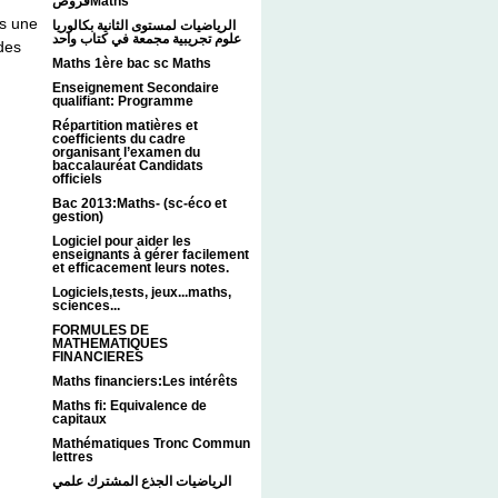
فروضMaths
es une
الرياضيات لمستوى الثانية بكالوريا
علوم تجريبية مجمعة في كتاب واحد
udes
Maths 1ère bac sc Maths
Enseignement Secondaire
qualifiant: Programme
Répartition matières et
coefficients du cadre
organisant l’examen du
baccalauréat Candidats
officiels
Bac 2013:Maths- (sc-éco et
gestion)
Logiciel pour aider les
enseignants à gérer facilement
et efficacement leurs notes.
Logiciels,tests, jeux...maths,
sciences...
FORMULES DE
MATHEMATIQUES
FINANCIERES
Maths financiers:Les intérêts
Maths fi: Equivalence de
capitaux
Mathématiques Tronc Commun
lettres
الرياضيات الجذع المشترك علمي