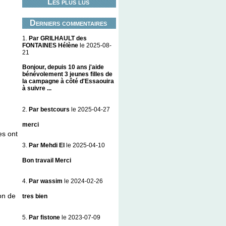
Les plus lus
Derniers commentaires
1.
Par GRILHAULT des
FONTAINES Hélène
le 2025-08-
21
Bonjour, depuis 10 ans j'aide
bénévolement 3 jeunes filles de
la campagne à côté d'Essaouira
à suivre ...
2.
Par bestcours
le 2025-04-27
merci
es ont
3.
Par Mehdi El
le 2025-04-10
Bon travail Merci
4.
Par wassim
le 2024-02-26
ion de
tres bien
5.
Par fistone
le 2023-07-09