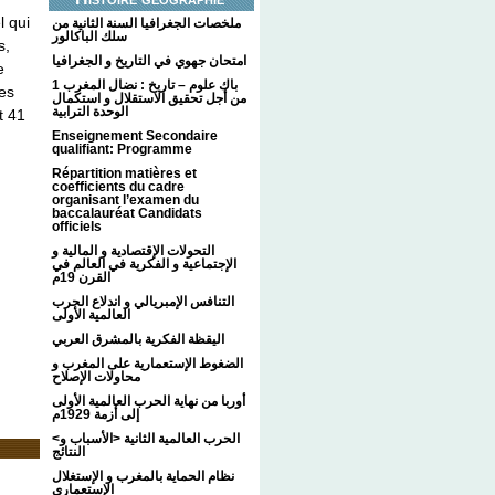
l qui
ملخصات الجغرافيا السنة الثانية من
سلك الباكالور
s,
امتحان جهوي في التاريخ و الجغرافيا
e
1 باك علوم – تاريخ : نضال المغرب
des
من أجل تحقيق الاستقلال و استكمال
الوحدة الترابية
t 41
Enseignement Secondaire
qualifiant: Programme
Répartition matières et
coefficients du cadre
organisant l’examen du
baccalauréat Candidats
officiels
التحولات الإقتصادية و المالية و
الإجتماعية و الفكرية في العالم في
القرن 19م
التنافس الإمبريالي و اندلاع الحرب
العالمية الأولى
اليقظة الفكرية بالمشرق العربي
الضغوط الإستعمارية على المغرب و
محاولات الإصلاح
أوربا من نهاية الحرب العالمية الأولى
إلى أزمة 1929م
<الحرب العالمية الثانية <الأسباب و
النتائج
نظام الحماية بالمغرب و الإستغلال
الإستعماري