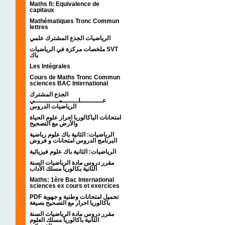
Maths fi: Equivalence de
capitaux
Mathématiques Tronc Commun
lettres
الرياضيات الجذع المشترك علمي
ملخصات مركزة في الرياضيات SVT
باك
Les Intégrales
Cours de Maths Tronc Commun
sciences BAC International
الجذع المشترك
عـــــــــــلــــــــمــــــــــــي
الرياضيات الدروس
امتحانات الباكالوريا احرار علوم الحياة
والأرض مع التصحيح
الرياضيات: الثانية باك علوم رياضية
البرنامج الدروس امتحانات و فروض
الرياضيات: الثانية باك علوم فيزيائية
مقرر دروس مادة الرياضيات السنة
الثانية بكالوريا مسلك الآداب
Maths: 1ère Bac International
sciences ex cours et exercices
PDF تحميل امتحانات وطنية و جهوية
باكالوريا احرار مع التصحيح بصيغة
مقرر دروس مادة الرياضيات السنة
الثانية باكالوريا مسلك العلوم