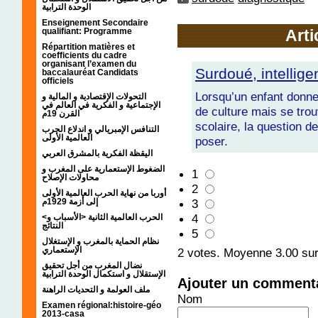
الوحدة الترابية
Enseignement Secondaire
qualifiant: Programme
Arti
Répartition matières et
coefficients du cadre
organisant l’examen du
Surdoué, intellig
baccalauréat Candidats
officiels
Lorsqu’un enfant donne
التحولات الإقتصادية و المالية و
الإجتماعية و الفكرية في العالم في
de culture mais se trou
القرن 19م
scolaire, la question de
التنافس الإمبريالي و اندلاع الحرب
العالمية الأولى
poser.
اليقظة الفكرية بالمشرق العربي
الضغوط الإستعمارية على المغرب و
1
محاولات الإصلاح
2
أوربا من نهاية الحرب العالمية الأولى
إلى أزمة 1929م
3
4
<الحرب العالمية الثانية <الأسباب و
النتائج
5
نظام الحماية بالمغرب و الإستغلال
الإستعماري
2
votes. Moyenne
3.00
sur
نضال المغرب من أجل تحقيق
الإستقلال و استكمال الوحدة الترابية
Ajouter un comment
ملف العولمة و التحديات الراهنة
Nom
Examen régional:histoire-géo
2013-casa