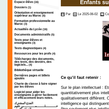
Enfants su
Espace éléve
(16)
Dossiers
(1)
Orientation et enseignement
Par
Le 2025-06-02
Co
supérieur au Maroc
(6)
Formation professionnelle au
Maroc
(3)
Actualités du Lycée
(16)
Documents administratifs
(5)
Tests pour élèves et
enseignants
(3)
Tests diagnostiques
(4)
Ressources pour les profs
(4)
Téléchargez des documents,
des tests, des devoirs, des
logiciels...
(4)
Bibliothèque virtuelle
Dernières pages et billets
Ce qu’il faut retenir :
ajoutés
Charte de classe à faire signer
Sur le plan intellectuel : E
par les élèves
quantitativement plus int
Logiciel pour aider les
enseignants à gérer facilement
qualitativement différent.
et efficacement leurs notes.
intelligence qui distinguen
الجذع المشترك
عـــــــــــلــــــــمــــــــــــي علوم
être seulement plus intell
الحياة والارض