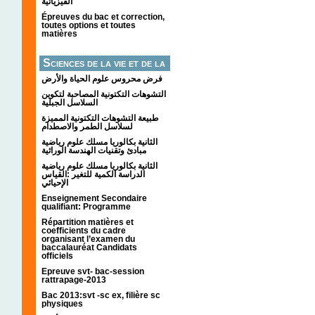
الفيزيائية
Épreuves du bac et correction,
toutes options et toutes
matières
Sciences de la vie et de la
terre
فرض محروس علوم الحياة والأرض
التشوهات التكتونیة المصاحبة لتكوین
السلاسل الجبلیة
طبيعة التشوهات التكتونية المميزة
لسلاسل الطمر والاصطدام
الثانية بكالوريا مسلك علوم رياضية
مبادئ وتقنيات الهندسة الوراثية
الثانية بكالوريا مسلك علوم رياضية
الدراسة الكمية للتغير :القياس
الإحيائي
Enseignement Secondaire
qualifiant: Programme
Répartition matières et
coefficients du cadre
organisant l’examen du
baccalauréat Candidats
officiels
Epreuve svt- bac-session
rattrapage-2013
Bac 2013:svt -sc ex, filière sc
physiques