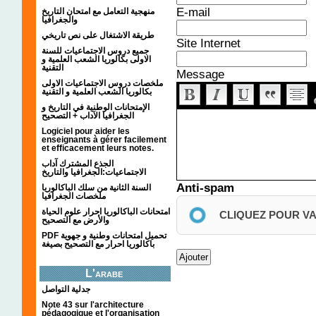
E-mail
منهجية التعامل مع امتحان التاريخ
والجغرافيا
طريقة الاشتغال على نص تاريخي
Site Internet
جميع دروس الاجتماعيات للسنة
الاولى بكالوريا الشعب العلمية و
التقنية
Message
ملخصات دروس الاجتماعيات الاولى
بكالوريا الشعب العلمية و التقنية
الإمتحانات الوطنية في التاريخ و
الجغرافيا الآداب + التصحيح
Logiciel pour aider les
enseignants à gérer facilement
et efficacement leurs notes.
الجذع المشترك آداب
الاجتماعيات:الجغرافيا والتاريخ
Anti-spam
السنة الثانية من سلك الباكالوريا
ملخصات الجغرافيا
امتحانات الباكالوريا احرار علوم الحياة
CLIQUEZ POUR V
والأرض مع التصحيح
PDF تحميل امتحانات وطنية و جهوية
باكالوريا احرار مع التصحيح بصيغة
L'arabe
جدلية التواصل
Note 43 sur l'architecture
pédagogique et l'organisation