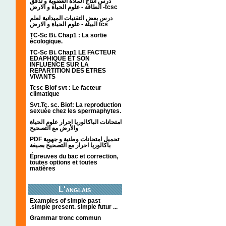
درس انتاج المادة العضوية و تدفق
الطاقة - علوم الحياة و الارض -tcsc
درس بعض التقنيات الميدانية لعلم
البيئة - علوم الحياة و الارض tcs
TC-Sc Bi. Chap1 : La sortie
écologique.
TC-Sc Bi. Chap1 LE FACTEUR
EDAPHIQUE ET SON
INFLUENCE SUR LA
REPARTITION DES ETRES
VIVANTS
Tcsc Biof svt : Le facteur
climatique
Svt.Tc. sc. Biof: La reproduction
sexuée chez les spermaphytes.
امتحانات الباكالوريا احرار علوم الحياة
والأرض مع التصحيح
PDF تحميل امتحانات وطنية و جهوية
باكالوريا احرار مع التصحيح بصيغة
Épreuves du bac et correction,
toutes options et toutes
matières
L'anglais
Examples of simple past
.simple present. simple futur ...
Grammar tronc commun