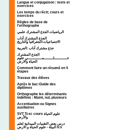
Langue et conjugaison : tests et
exercices
Les temps du récit; cours et
exercices
Règles de base de
l'orthographe
الرياضيات الجذع المشترك علمي
الجذع المشترك آداب
الاجتماعيات:الجغرافيا والتاريخ
جذع مشترك آداب :العربية
الجذع المشترك
عـــــــــــلــــــــمــــــــــــي علوم
الحياة والارض
Comment faire un résumé en 5
étapes
Travaux des élèves
Après le bac:Guide des
diplômes
Orthographe les déterminants
indéfinis : Maint, nul, plusieurs
Accentuation ou Signes
auxiliaires
SVT Tcsc cours علوم الحياة
والأرض
درس بعض التقنيات الميدانية لعلم
البيئة - علوم الحياة و الارض tcs