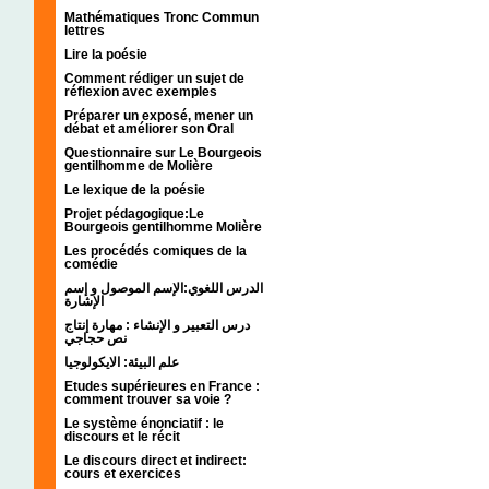
Mathématiques Tronc Commun
lettres
Lire la poésie
Comment rédiger un sujet de
réflexion avec exemples
Préparer un exposé, mener un
débat et améliorer son Oral
Questionnaire sur Le Bourgeois
gentilhomme de Molière
Le lexique de la poésie
Projet pédagogique:Le
Bourgeois gentilhomme Molière
Les procédés comiques de la
comédie
الدرس اللغوي:الإسم الموصول و إسم
الإشارة
درس التعبير و الإنشاء : مهارة إنتاج
نص حجاجي
علم البيئة: الايكولوجيا
Etudes supérieures en France :
comment trouver sa voie ?
Le système énonciatif : le
discours et le récit
Le discours direct et indirect:
cours et exercices