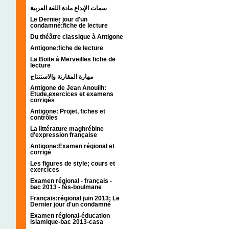
سمات الإبداع مادة اللغة العربية
Le Dernier jour d'un
condamné:fiche de lecture
Du théâtre classique à Antigone
Antigone:fiche de lecture
La Boite à Merveilles fiche de
lecture
مهارة المقارنة والاستنتاج
Antigone de Jean Anouilh:
Etude,exercices et examens
corrigés
Antigone: Projet, fiches et
contrôles
La littérature maghrébine
d'expression française
Antigone:Examen régional et
corrigé
Les figures de style; cours et
exercices
Examen régional - français -
bac 2013 - fès-boulmane
Français:régional juin 2013; Le
Dernier jour d'un condamné
Examen régional-éducation
islamique-bac 2013-casa