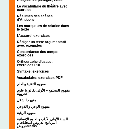
Le vocabulaire du théâtre avec
exercice
Résumés des scènes
d’Antigone
Les marqueurs de relation dans
le texte
L'accord: exercices
Rédiger un texte argumentatif
avec exemples
Concordance des temps:
exercices
Orthographe d’usage:
exercices PDF
Syntaxe: exercices
Vocabulaire: exercices PDF
مفهوم التقنية والعلم
مفهوم المجتمع – الأولى بكالوريا علوم
تجريبية
مفهوم الشغل
مفهوم الوعي و اللاوعي
مفهوم الرغبة
السنة الأولى الآداب والعلوم الإنسانية
البرنامج الدروس امتحانات و
فروضMaths