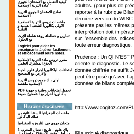
كيفية التعامل مع الامتحان الجهوي
adultes. (pour plus de pr
"مادة التربية الإسلامية"
reporter à la rubrique Bila
نمادج للامتحان الجهوي التربية
الاسلامية
dernière version du WISC
ملخصات دروس التربية الاسلامية
présente pas les mêmes pr
الاولى بكالوريا الشعب العلمية و
التقنية
interprétation doit impéra
تمارين و خطاطة روعة شاملة للإرث
sur l’ensemble des indices 
مع الحلول
toute erreur diagnostique.
Logiciel pour aider les
enseignants à gérer facilement
et efficacement leurs notes.
Prudence : Un QI N’EST PA
مقرر دروس مادة التربية الإسلامية
oriente le diagnostic. Le 
الجذع المشترك العلمي
donnée chiffrée ne suffit
امتحانات الباكالوريا احرار علوم الحياة
والأرض مع التصحيح
peut être posé qu’avec l’a
اولى باك جميع دروس التربية
données de bilans complém
الإسلامية ملخصة
PDF تحميل امتحانات وطنية و جهوية
باكالوريا احرار مع التصحيح بصيغة
Histoire géographie
http://www.cogitoz.com/
ملخصات الجغرافيا السنة الثانية من
سلك الباكالور
امتحان جهوي في التاريخ و الجغرافيا
1 باك علوم – تاريخ : نضال المغرب
surdoué
diagnostique
من أجل تحقيق الاستقلال و استكمال