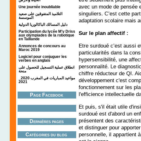
avec un mode de pensée e
Une journée inoubliable
singuliers. C’est cette part
التلاميذ المتفوقين على صعيد
الموسسة
adaptation scolaire mais a
دليل المسالك الباكالوريا الدولية
Participation du lycée M'y Driss
Sur le plan affectif :
aux olympiades de la robotique
en Taillande
Etre surdoué c’est aussi e
Annonces de concours au
Maroc 2019
particularités dans la con
Logiciel pour conjuguer les
hypersensibilité, une affec
verbes en anglais
personnalité. Le diagnost
انطلاق عملية التسجيل للحصول على
منحة
chiffre réducteur de QI. A
مواعيد المباريات في المغرب 2020_
développement c'est comp
2021
fonctionnement sur les plans
l'efficience intellectuelle
Page Facebook
Et puis, s'il était utile d'i
surdoué est d'abord un en
présentent des caractérist
Dernières pages
et distinguer pour apporter
personnelle, il appartient 
Catégories du blog