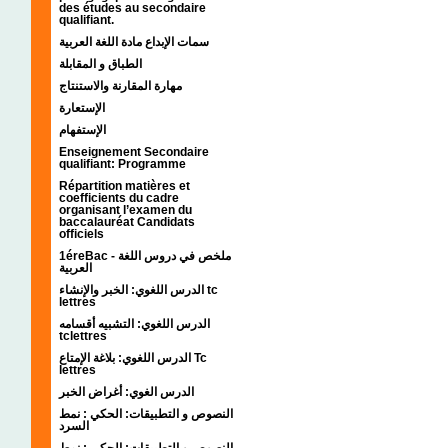
des études au secondaire
qualifiant.
سمات الإبداع مادة اللغة العربية
الطباق و المقابلة
مهارة المقارنة والاستنتاج
الإستعارة
الإستفهام
Enseignement Secondaire
qualifiant: Programme
Répartition matières et
coefficients du cadre
organisant l’examen du
baccalauréat Candidats
officiels
1éreBac - ملخص في دروس اللغة
العربية
الدرس اللغوي: الخبر والإنشاء tc
lettres
الدرس اللغوي: التشبيه أقسامه
tclettres
الدرس اللغوي: بلاغة الإمتاع Tc
lettres
الدرس الغوي: أغراض الخبر
النصوص و التطبيقات: الحكي : نمط
السرد
النصوص و التطبيقات: الحكي : نمط