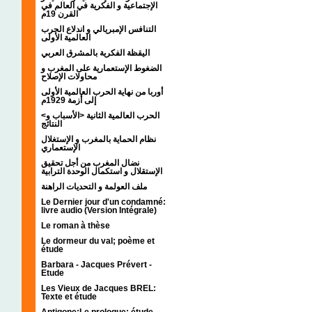
الإجتماعية و الفكرية في العالم في
القرن 19م
التنافس الإمبريالي و اندلاع الحرب
العالمية الأولى
اليقظة الفكرية بالمشرق العربي
الضغوط الإستعمارية على المغرب و
محاولات الإصلاح
أوربا من نهاية الحرب العالمية الأولى
إلى أزمة 1929م
<الحرب العالمية الثانية <الأسباب و
النتائج
نظام الحماية بالمغرب و الإستغلال
الإستعماري
نضال المغرب من أجل تحقيق
الإستقلال و استكمال الوحدة الترابية
ملف العولمة و التحديات الراهنة
Le Dernier jour d'un condamné:
livre audio (Version Intégrale)
Le roman à thèse
Le dormeur du val; poème et
étude
Barbara - Jacques Prévert -
Etude
Les Vieux de Jacques BREL:
Texte et étude
Antigone:Le prologue; étude