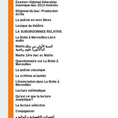
Examen régional-éducation
islamique-bac 2013-meknès
Régional du bac: Production
écrite
La poésie en vers libres
Lexique du théâtre
LA SUBORDONNEE RELATIVE
La Boite à Merveilles:Livre
audio
Mathsالسنة الأولى من سلك
الباكالوريا علوم رياضية
Maths 1ère bac sc Maths
Questionnaire sur La Boite à
Merveilles
La poésie classique
Le schéma actantiel
L’énonciation dans La Boite à
Merveilles
Lecture méthodique
Qu'est ce que la lecture
analytique?
La lecture sélective
Conjugaison
التحولات الإقتصادية و المالية و