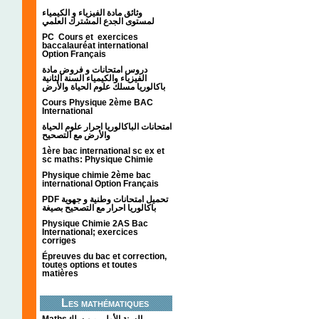
وثائق مادة الفيزياء و الكيمياء
لمستوى الجدع المشترك العلمي
PC Cours et exercices
baccalauréat international
Option Français
دروس امتحانات و فروض مادة
الفيزياء والكيمياء السنة الثانية
باكالوريا مسلك علوم الحياة والأرض
Cours Physique 2ème BAC
International
امتحانات الباكالوريا احرار علوم الحياة
والأرض مع التصحيح
1ère bac international sc ex et
sc maths: Physique Chimie
Physique chimie 2ème bac
international Option Français
PDF تحميل امتحانات وطنية و جهوية
باكالوريا احرار مع التصحيح بصيغة
Physique Chimie 2AS Bac
International; exercices
corriges
Épreuves du bac et correction,
toutes options et toutes
matières
Les mathématiques
Mathsالسنة الأولى من سلك