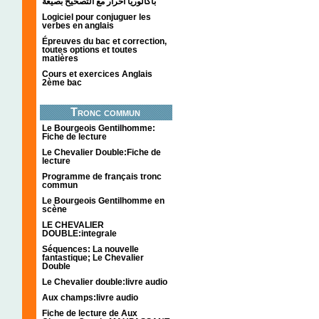
باكالوريا احرار مع التصحيح بصيغة
Logiciel pour conjuguer les
verbes en anglais
Épreuves du bac et correction,
toutes options et toutes
matières
Cours et exercices Anglais
2ème bac
Tronc commun
Le Bourgeois Gentilhomme:
Fiche de lecture
Le Chevalier Double:Fiche de
lecture
Programme de français tronc
commun
Le Bourgeois Gentilhomme en
scène
LE CHEVALIER
DOUBLE:integrale
Séquences: La nouvelle
fantastique; Le Chevalier
Double
Le Chevalier double:livre audio
Aux champs:livre audio
Fiche de lecture de Aux