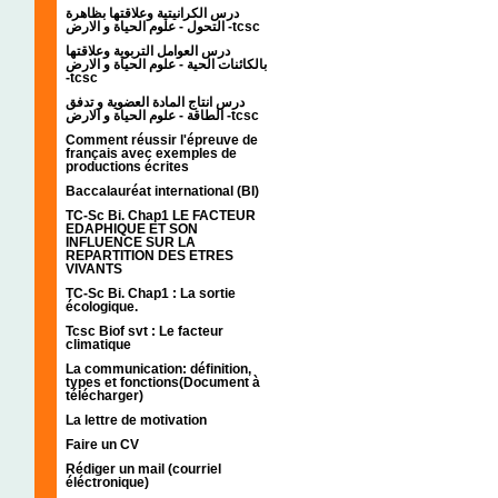
درس الكرانيتية وعلاقتها بظاهرة
التحول - علوم الحياة و الارض -tcsc
درس العوامل التربوية وعلاقتها
بالكائنات الحية - علوم الحياة و الارض
-tcsc
درس انتاج المادة العضوية و تدفق
الطاقة - علوم الحياة و الارض -tcsc
Comment réussir l'épreuve de
français avec exemples de
productions écrites
Baccalauréat international (BI)
TC-Sc Bi. Chap1 LE FACTEUR
EDAPHIQUE ET SON
INFLUENCE SUR LA
REPARTITION DES ETRES
VIVANTS
TC-Sc Bi. Chap1 : La sortie
écologique.
Tcsc Biof svt : Le facteur
climatique
La communication: définition,
types et fonctions(Document à
télécharger)
La lettre de motivation
Faire un CV
Rédiger un mail (courriel
éléctronique)