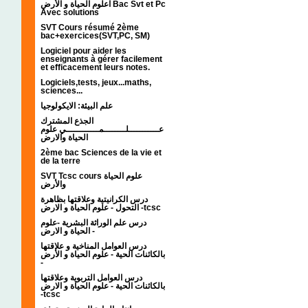
اعلوم الحياة و الأرض Bac Svt et Pc
Avec solutions
SVT Cours résumé 2ème
bac+exercices(SVT,PC, SM)
Logiciel pour aider les
enseignants à gérer facilement
et efficacement leurs notes.
Logiciels,tests, jeux...maths,
sciences...
علم البيئة: الايكولوجيا
الجذع المشترك
عـــــــــــلــــــــمــــــــــــي علوم
الحياة والارض
2ème bac Sciences de la vie et
de la terre
SVT Tcsc cours علوم الحياة
والأرض
درس الكرانيتية وعلاقتها بظاهرة
التحول - علوم الحياة و الارض -tcsc
درس علم الوراثة البشرية -علوم
الحياة و الارض -
درس العوامل المناخية و علاقتها
بالكائنات الحية - علوم الحياة و الأرض
-
درس العوامل التربوية وعلاقتها
بالكائنات الحية - علوم الحياة و الارض
-tcsc