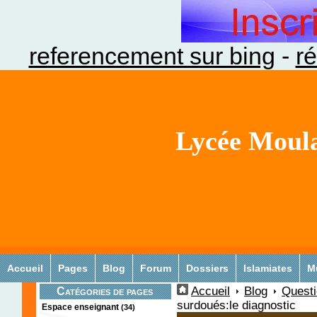
referencement sur bing
-
ré
Lycée Moula
Accueil
Pages
Blog
Forum
Dossiers
Islamiates
M
Accueil
Blog
Quest
Catégories de pages
surdoués:le diagnostic
Espace enseignant
(34)