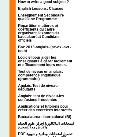
How to write a good subject ?
English Lessons: Clauses
Enseignement Secondaire
qualifiant: Programme
Répartition matières et
coefficients du cadre
organisant l’examen du
baccalauréat Candidats
officiels
Bac 2013-anglais- (sc-ex -svt -
tech)
Logiciel pour aider les
enseignants à gérer facilement
et efficacement leurs notes.
Test de niveau en anglais:
compétence linguistique
(grammaire)
Anglais:Test de niveau -
débutants
Anglais: test de niveau-les
confusions fréquentes
Applications et tutoriels pour
créer des exercices interactifs
Baccalauréat international (BI)
امتحانات الباكالوريا احرار علوم الحياة
والأرض مع التصحيح
PDF تحميل امتحانات وطنية و جهوية