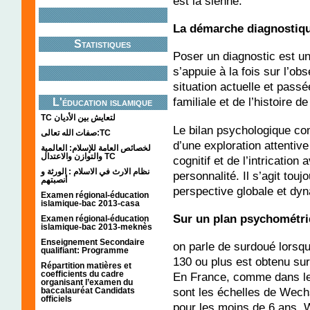
est la sienne.
La démarche diagnostiqu
Statistiques
Poser un diagnostic est u
s’appuie à la fois sur l’obs
situation actuelle et passé
familiale et de l’histoire de
L'éducation islamique
TC لتعايش بين الأديان
Le bilan psychologique com
صفات الله تعالى:TC
d’une exploration attentive
لخصائص العامة للإسلام: العالمية
والتوازن والاعتدال TC
cognitif et de l’intrication
نظام الارث في الاسلام : الورثة و
personnalité. Il s’agit touj
أنصبتهم
perspective globale et dy
Examen régional-éducation
islamique-bac 2013-casa
Sur un plan psychométri
Examen régional-éducation
islamique-bac 2013-meknès
Enseignement Secondaire
on parle de surdoué lorsqu’
qualifiant: Programme
130 ou plus est obtenu sur 
Répartition matières et
coefficients du cadre
En France, comme dans le 
organisant l’examen du
sont les échelles de Wechs
baccalauréat Candidats
officiels
pour les moins de 6 ans, 