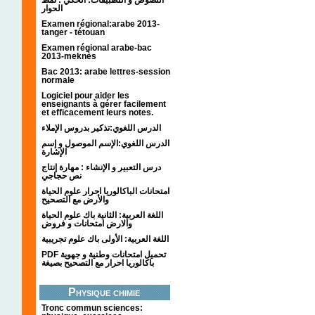
الحوار
Examen régional:arabe 2013-
tanger - tétouan
Examen régional arabe-bac
2013-meknès
Bac 2013: arabe lettres-session
normale
Logiciel pour aider les
enseignants à gérer facilement
et efficacement leurs notes.
الدرس اللغوي:تذكير بدروس الإملاء
الدرس اللغوي:الإسم الموصول و إسم
الإشارة
درس التعبير و الإنشاء : مهارة إنتاج
نص حجاجي
امتحانات الباكالوريا احرار علوم الحياة
والأرض مع التصحيح
اللغة العربية: الثانية باك علوم الحياة
والارض امتحانات و فروض
اللغة العربية: الأولى باك علوم تجريبية
PDF تحميل امتحانات وطنية و جهوية
باكالوريا احرار مع التصحيح بصيغة
Physique chimie
Tronc commun sciences: