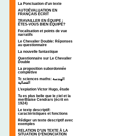
La Ponctuation d'un texte
AUTOÉVALUATION EN
FRANÇAIS ÉCRIT
TRAVAILLER EN ÉQUIPE :
ÊTES-VOUS BIEN ÉQUIPÉ?
Focalisation et points de vue
narratifs
Le Chevalier Double: Réponses
au questionnaire
La nouvelle fantastique
Questionnaire sur Le Chevalier
Double
La proposition subordonnée
complétive
Tc sciences maths: الهندسة
الفضائية
L’expiation Victor Hugo, étude
Tu es plus belle que le ciel et la
merBlaise Cendrars (écrit en
1924)
Le texte descriptif:
caractéristiques et fonctions
Rédiger un texte descriptif avec
exemples
RELATION D’UN TEXTE À LA
SITUATION D’ÉNONCIATION