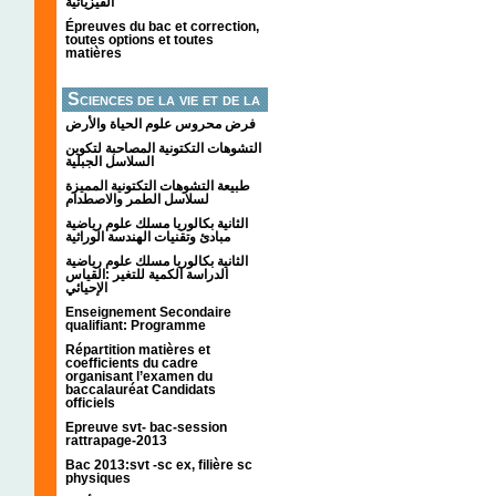
الفيزيائية
Épreuves du bac et correction,
toutes options et toutes
matières
Sciences de la vie et de la
terre
فرض محروس علوم الحياة والأرض
التشوهات التكتونیة المصاحبة لتكوین
السلاسل الجبلیة
طبيعة التشوهات التكتونية المميزة
لسلاسل الطمر والاصطدام
الثانية بكالوريا مسلك علوم رياضية
مبادئ وتقنيات الهندسة الوراثية
الثانية بكالوريا مسلك علوم رياضية
الدراسة الكمية للتغير :القياس
الإحيائي
Enseignement Secondaire
qualifiant: Programme
Répartition matières et
coefficients du cadre
organisant l’examen du
baccalauréat Candidats
officiels
Epreuve svt- bac-session
rattrapage-2013
Bac 2013:svt -sc ex, filière sc
physiques