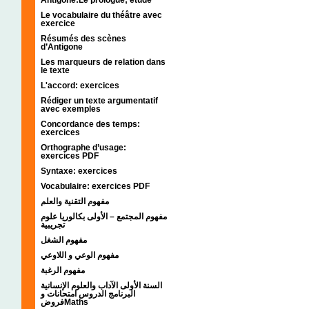
Le vocabulaire du théâtre avec
exercice
Résumés des scènes
d’Antigone
Les marqueurs de relation dans
le texte
L'accord: exercices
Rédiger un texte argumentatif
avec exemples
Concordance des temps:
exercices
Orthographe d’usage:
exercices PDF
Syntaxe: exercices
Vocabulaire: exercices PDF
مفهوم التقنية والعلم
مفهوم المجتمع – الأولى بكالوريا علوم
تجريبية
مفهوم الشغل
مفهوم الوعي و اللاوعي
مفهوم الرغبة
السنة الأولى الآداب والعلوم الإنسانية
البرنامج الدروس امتحانات و
فروضMaths