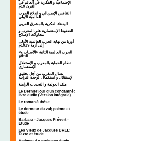
الإجتماعية و الفكرية في العالم في
القرن 19م
التنافس الإمبريالي و اندلاع الحرب
العالمية الأولى
اليقظة الفكرية بالمشرق العربي
الضغوط الإستعمارية على المغرب و
محاولات الإصلاح
أوربا من نهاية الحرب العالمية الأولى
إلى أزمة 1929م
<الحرب العالمية الثانية <الأسباب و
النتائج
نظام الحماية بالمغرب و الإستغلال
الإستعماري
نضال المغرب من أجل تحقيق
الإستقلال و استكمال الوحدة الترابية
ملف العولمة و التحديات الراهنة
Le Dernier jour d'un condamné:
livre audio (Version Intégrale)
Le roman à thèse
Le dormeur du val; poème et
étude
Barbara - Jacques Prévert -
Etude
Les Vieux de Jacques BREL:
Texte et étude
Antigone:Le prologue; étude