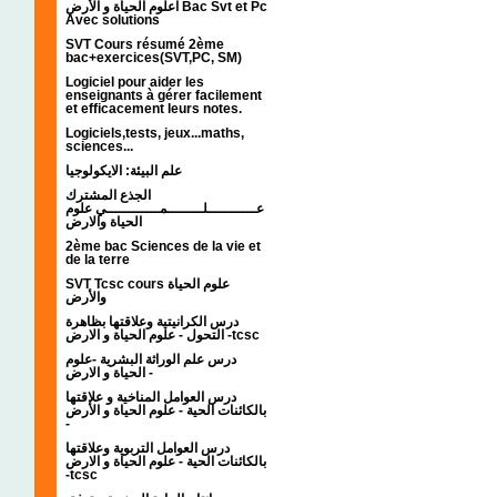
اعلوم الحياة و الأرض Bac Svt et Pc
Avec solutions
SVT Cours résumé 2ème
bac+exercices(SVT,PC, SM)
Logiciel pour aider les
enseignants à gérer facilement
et efficacement leurs notes.
Logiciels,tests, jeux...maths,
sciences...
علم البيئة: الايكولوجيا
الجذع المشترك
عـــــــــــلــــــــمــــــــــــي علوم
الحياة والارض
2ème bac Sciences de la vie et
de la terre
SVT Tcsc cours علوم الحياة
والأرض
درس الكرانيتية وعلاقتها بظاهرة
التحول - علوم الحياة و الارض -tcsc
درس علم الوراثة البشرية -علوم
الحياة و الارض -
درس العوامل المناخية و علاقتها
بالكائنات الحية - علوم الحياة و الأرض
-
درس العوامل التربوية وعلاقتها
بالكائنات الحية - علوم الحياة و الارض
-tcsc