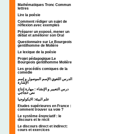
Mathématiques Tronc Commun
lettres
Lire la poésie
Comment rédiger un sujet de
réflexion avec exemples
Préparer un exposé, mener un
débat et améliorer son Oral
Questionnaire sur Le Bourgeois
gentilhomme de Molière
Le lexique de la poésie
Projet pédagogique:Le
Bourgeois gentilhomme Molière
Les procédés comiques de la
comédie
الدرس اللغوي:الإسم الموصول و إسم
الإشارة
درس التعبير و الإنشاء : مهارة إنتاج
نص حجاجي
علم البيئة: الايكولوجيا
Etudes supérieures en France :
comment trouver sa voie ?
Le système énonciatif : le
discours et le récit
Le discours direct et indirect:
cours et exercices