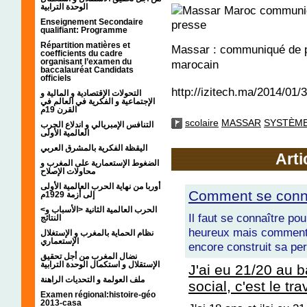
الوحدة الترابية
Enseignement Secondaire
qualifiant: Programme
Répartition matières et
Massar : communiqué de pr
coefficients du cadre
organisant l’examen du
marocain
baccalauréat Candidats
officiels
http://izitech.ma/2014/01
التحولات الإقتصادية و المالية و
الإجتماعية و الفكرية في العالم في
القرن 19م
scolaire
MASSAR
SYSTÈME
التنافس الإمبريالي و اندلاع الحرب
العالمية الأولى
اليقظة الفكرية بالمشرق العربي
Arti
الضغوط الإستعمارية على المغرب و
محاولات الإصلاح
أوربا من نهاية الحرب العالمية الأولى
Comment se conn
إلى أزمة 1929م
<الحرب العالمية الثانية <الأسباب و
Il faut se connaître pou
النتائج
heureux mais comment 
نظام الحماية بالمغرب و الإستغلال
الإستعماري
encore construit sa per
نضال المغرب من أجل تحقيق
الإستقلال و استكمال الوحدة الترابية
J'ai eu 21/20 au b
ملف العولمة و التحديات الراهنة
social, c'est le tra
Examen régional:histoire-géo
2013-casa