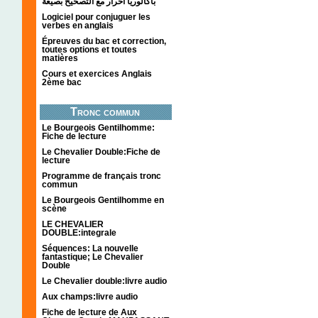
باكالوريا احرار مع التصحيح بصيغة
Logiciel pour conjuguer les
verbes en anglais
Épreuves du bac et correction,
toutes options et toutes
matières
Cours et exercices Anglais
2ème bac
Tronc commun
Le Bourgeois Gentilhomme:
Fiche de lecture
Le Chevalier Double:Fiche de
lecture
Programme de français tronc
commun
Le Bourgeois Gentilhomme en
scène
LE CHEVALIER
DOUBLE:integrale
Séquences: La nouvelle
fantastique; Le Chevalier
Double
Le Chevalier double:livre audio
Aux champs:livre audio
Fiche de lecture de Aux