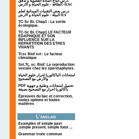
درس انتاج المادة العضوية و تدفق
الطاقة - علوم الحياة و الارض -tcsc
درس بعض التقنيات الميدانية لعلم
البيئة - علوم الحياة و الارض tcs
TC-Sc Bi. Chap1 : La sortie
écologique.
TC-Sc Bi. Chap1 LE FACTEUR
EDAPHIQUE ET SON
INFLUENCE SUR LA
REPARTITION DES ETRES
VIVANTS
Tcsc Biof svt : Le facteur
climatique
Svt.Tc. sc. Biof: La reproduction
sexuée chez les spermaphytes.
امتحانات الباكالوريا احرار علوم الحياة
والأرض مع التصحيح
PDF تحميل امتحانات وطنية و جهوية
باكالوريا احرار مع التصحيح بصيغة
Épreuves du bac et correction,
toutes options et toutes
matières
L'anglais
Examples of simple past
.simple present. simple futur ...
Grammar tronc commun