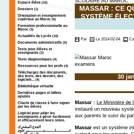
SCOLAIRE AU MAROC
Espace éléve
(16)
MASSAR : CE QU
Dossiers
(1)
SYSTÈME ÉLEC
Orientation et enseignement
supérieur au Maroc
(6)
Formation professionnelle au
Maroc
(3)
Actualités du Lycée
(16)
Par
Le 2014-02-04
Co
Documents administratifs
(5)
Tests pour élèves et
enseignants
(3)
Tests diagnostiques
(4)
Ressources pour les profs
(4)
Téléchargez des documents,
30 ja
des tests, des devoirs, des
logiciels...
(4)
Bibliothèque virtuelle
Dernières pages et billets
ajoutés
Massar :
Le Ministère de l
Charte de classe à faire signer
par les élèves
instauré un nouveau syst
Logiciel pour aider les
aux parents le suivi du par
enseignants à gérer facilement
et efficacement leurs notes.
Massar
est un système inf
الجذع المشترك
عـــــــــــلــــــــمــــــــــــي علوم
الحياة والارض