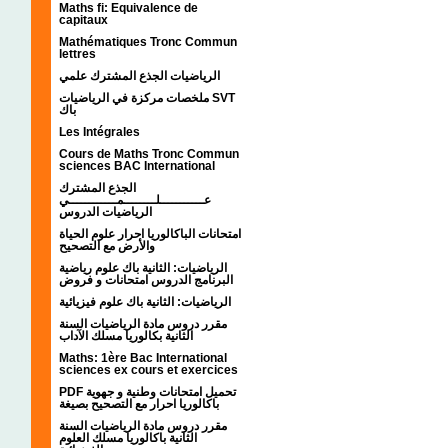
Maths fi: Equivalence de
capitaux
Mathématiques Tronc Commun
lettres
الرياضيات الجذع المشترك علمي
ملخصات مركزة في الرياضيات SVT
باك
Les Intégrales
Cours de Maths Tronc Commun
sciences BAC International
الجذع المشترك
عـــــــــــلــــــــمــــــــــــي
الرياضيات الدروس
امتحانات الباكالوريا احرار علوم الحياة
والأرض مع التصحيح
الرياضيات: الثانية باك علوم رياضية
البرنامج الدروس امتحانات و فروض
الرياضيات: الثانية باك علوم فيزيائية
مقرر دروس مادة الرياضيات السنة
الثانية بكالوريا مسلك الآداب
Maths: 1ère Bac International
sciences ex cours et exercices
PDF تحميل امتحانات وطنية و جهوية
باكالوريا احرار مع التصحيح بصيغة
مقرر دروس مادة الرياضيات السنة
الثانية باكالوريا مسلك العلوم