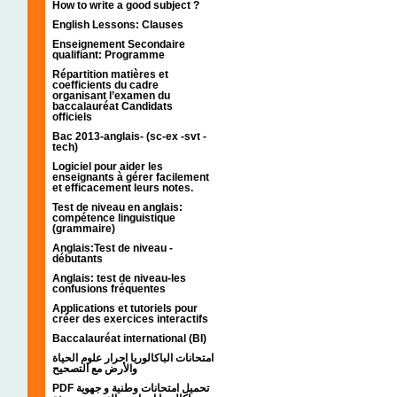
How to write a good subject ?
English Lessons: Clauses
Enseignement Secondaire
qualifiant: Programme
Répartition matières et
coefficients du cadre
organisant l’examen du
baccalauréat Candidats
officiels
Bac 2013-anglais- (sc-ex -svt -
tech)
Logiciel pour aider les
enseignants à gérer facilement
et efficacement leurs notes.
Test de niveau en anglais:
compétence linguistique
(grammaire)
Anglais:Test de niveau -
débutants
Anglais: test de niveau-les
confusions fréquentes
Applications et tutoriels pour
créer des exercices interactifs
Baccalauréat international (BI)
امتحانات الباكالوريا احرار علوم الحياة
والأرض مع التصحيح
PDF تحميل امتحانات وطنية و جهوية