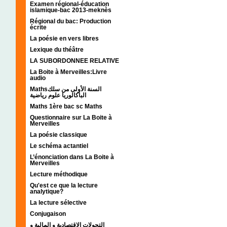
Examen régional-éducation
islamique-bac 2013-meknès
Régional du bac: Production
écrite
La poésie en vers libres
Lexique du théâtre
LA SUBORDONNEE RELATIVE
La Boite à Merveilles:Livre
audio
Mathsالسنة الأولى من سلك
الباكالوريا علوم رياضية
Maths 1ère bac sc Maths
Questionnaire sur La Boite à
Merveilles
La poésie classique
Le schéma actantiel
L’énonciation dans La Boite à
Merveilles
Lecture méthodique
Qu'est ce que la lecture
analytique?
La lecture sélective
Conjugaison
التحولات الإقتصادية و المالية و