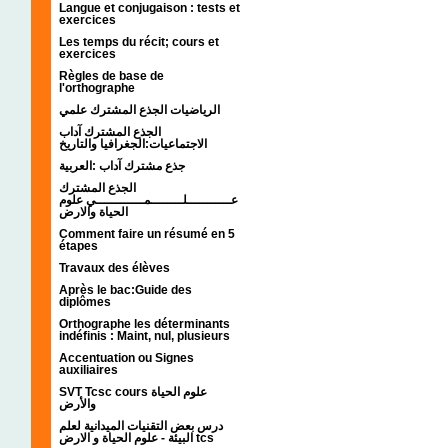
Langue et conjugaison : tests et
exercices
Les temps du récit; cours et
exercices
Règles de base de
l'orthographe
الرياضيات الجذع المشترك علمي
الجذع المشترك آداب
الاجتماعيات:الجغرافيا والتاريخ
جذع مشترك آداب :العربية
الجذع المشترك
عـــــــــــلــــــــمــــــــــــي علوم
الحياة والارض
Comment faire un résumé en 5
étapes
Travaux des élèves
Après le bac:Guide des
diplômes
Orthographe les déterminants
indéfinis : Maint, nul, plusieurs
Accentuation ou Signes
auxiliaires
SVT Tcsc cours علوم الحياة
والأرض
درس بعض التقنيات الميدانية لعلم
البيئة - علوم الحياة و الارض tcs