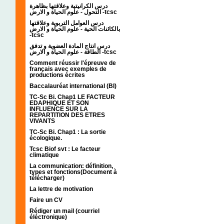
درس الكرانيتية وعلاقتها بظاهرة
التحول - علوم الحياة و الارض -tcsc
درس العوامل التربوية وعلاقتها
بالكائنات الحية - علوم الحياة و الارض
-tcsc
درس انتاج المادة العضوية و تدفق
الطاقة - علوم الحياة و الارض -tcsc
Comment réussir l'épreuve de
français avec exemples de
productions écrites
Baccalauréat international (BI)
TC-Sc Bi. Chap1 LE FACTEUR
EDAPHIQUE ET SON
INFLUENCE SUR LA
REPARTITION DES ETRES
VIVANTS
TC-Sc Bi. Chap1 : La sortie
écologique.
Tcsc Biof svt : Le facteur
climatique
La communication: définition,
types et fonctions(Document à
télécharger)
La lettre de motivation
Faire un CV
Rédiger un mail (courriel
éléctronique)