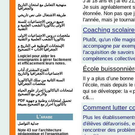
J'ai 18 ans et j'ai eu 
منهجية التعامل مع امتحان التاريخ
Je suis agréablement su
والجغرافيا
étonnée. Non pas que 
طريقة الاشتغال على نص تاريخي
l'année, mais je tourn
جميع دروس الاجتماعيات للسنة
الاولى بكالوريا الشعب العلمية و
Coaching scolaire
التقنية
ملخصات دروس الاجتماعيات الاولى
Plutôt, qu'un rôle magi
بكالوريا الشعب العلمية و التقنية
accompagne par exempl
الإمتحانات الوطنية في التاريخ و
الجغرافيا الآداب + التصحيح
l'acquisition de savoir
Logiciel pour aider les
compétences collective
enseignants à gérer facilement
et efficacement leurs notes.
École buissonnièr
الجذع المشترك آداب
الاجتماعيات:الجغرافيا والتاريخ
Il y a plus d’une bonne
السنة الثانية من سلك الباكالوريا
ملخصات الجغرافيا
l’école, mais depuis le
qui se développe: la « 
امتحانات الباكالوريا احرار علوم الحياة
والأرض مع التصحيح
c&…
PDF تحميل امتحانات وطنية و جهوية
باكالوريا احرار مع التصحيح بصيغة
Comment lutter co
L'arabe
Plus les établissements
d'élèves défavorisés, e
جدلية التواصل
rencontrer des problè
Note 43 sur l'architecture
pédagogique et l'organisation