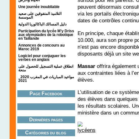
surtout pour les parents.
peuvent désormais consulte
Une journée inoubliable
via les portails électroni
التلاميذ المتفوقين على صعيد
الموسسة
dates de contrôles continu
دليل المسالك الباكالوريا الدولية
Participation du lycée M'y Driss
En principe, chaque établi
aux olympiades de la robotique
en Taillande
10.000, aura son propre po
Annonces de concours au
n’est pas encore disponib
Maroc 2019
disposants déjà un site we
Logiciel pour conjuguer les
verbes en anglais
Massar
offrira également 
انطلاق عملية التسجيل للحصول على
منحة
aux contraintes liées à l’e
مواعيد المباريات في المغرب 2020_
élèves.
2021
L’utilisation de ce systèm
Page Facebook
des élèves dans quelques 
les résultats scolaires. U
ministère dans un communi
Dernières pages
Catégories du blog