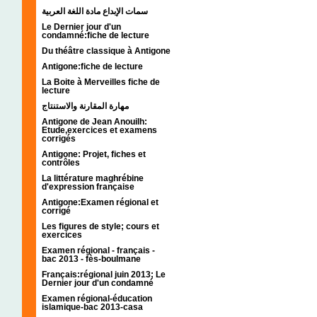
سمات الإبداع مادة اللغة العربية
Le Dernier jour d'un
condamné:fiche de lecture
Du théâtre classique à Antigone
Antigone:fiche de lecture
La Boite à Merveilles fiche de
lecture
مهارة المقارنة والاستنتاج
Antigone de Jean Anouilh:
Etude,exercices et examens
corrigés
Antigone: Projet, fiches et
contrôles
La littérature maghrébine
d'expression française
Antigone:Examen régional et
corrigé
Les figures de style; cours et
exercices
Examen régional - français -
bac 2013 - fès-boulmane
Français:régional juin 2013; Le
Dernier jour d'un condamné
Examen régional-éducation
islamique-bac 2013-casa