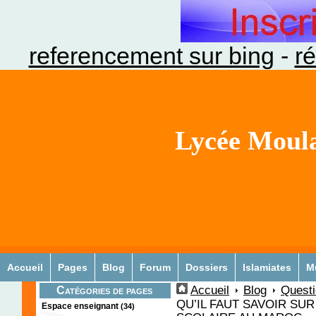
referencement sur bing
-
ré
Lycée Moula
Accueil
Pages
Blog
Forum
Dossiers
Islamiates
M
Accueil
Blog
Quest
Catégories de pages
QU’IL FAUT SAVOIR SU
Espace enseignant
(34)