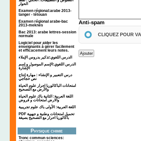
الحوار
Examen régional:arabe 2013-
tanger - tétouan
Examen régional arabe-bac
Anti-spam
2013-meknès
Bac 2013: arabe lettres-session
CLIQUEZ POUR V
normale
Logiciel pour aider les
enseignants à gérer facilement
et efficacement leurs notes.
الدرس اللغوي:تذكير بدروس الإملاء
الدرس اللغوي:الإسم الموصول و إسم
الإشارة
درس التعبير و الإنشاء : مهارة إنتاج
نص حجاجي
امتحانات الباكالوريا احرار علوم الحياة
والأرض مع التصحيح
اللغة العربية: الثانية باك علوم الحياة
والارض امتحانات و فروض
اللغة العربية: الأولى باك علوم تجريبية
PDF تحميل امتحانات وطنية و جهوية
باكالوريا احرار مع التصحيح بصيغة
Physique chimie
Tronc commun sciences: