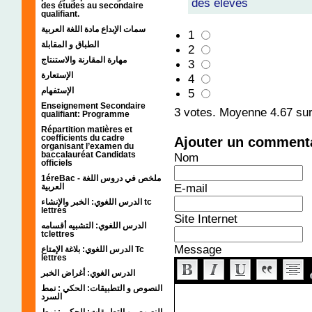
des élèves
des études au secondaire
qualifiant.
سمات الإبداع مادة اللغة العربية
1
الطباق و المقابلة
2
مهارة المقارنة والاستنتاج
3
الإستعارة
4
الإستفهام
5
Enseignement Secondaire
3
votes. Moyenne
4.67
sur
qualifiant: Programme
Répartition matières et
coefficients du cadre
Ajouter un comment
organisant l’examen du
baccalauréat Candidats
Nom
officiels
1éreBac - ملخص في دروس اللغة
E-mail
العربية
الدرس اللغوي: الخبر والإنشاء tc
lettres
Site Internet
الدرس اللغوي: التشبيه أقسامه
tclettres
Message
الدرس اللغوي: بلاغة الإمتاع Tc
lettres
الدرس الغوي: أغراض الخبر
النصوص و التطبيقات: الحكي : نمط
السرد
النصوص و التطبيقات: الحكي : نمط