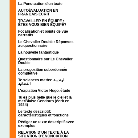
La Ponctuation d'un texte
AUTOÉVALUATION EN
FRANÇAIS ÉCRIT
TRAVAILLER EN ÉQUIPE :
ÊTES-VOUS BIEN ÉQUIPÉ?
Focalisation et points de vue
narratifs
Le Chevalier Double: Réponses
au questionnaire
La nouvelle fantastique
Questionnaire sur Le Chevalier
Double
La proposition subordonnée
complétive
Tc sciences maths: الهندسة
الفضائية
L’expiation Victor Hugo, étude
Tu es plus belle que le ciel et la
merBlaise Cendrars (écrit en
1924)
Le texte descriptif:
caractéristiques et fonctions
Rédiger un texte descriptif avec
exemples
RELATION D’UN TEXTE À LA
SITUATION D’ÉNONCIATION