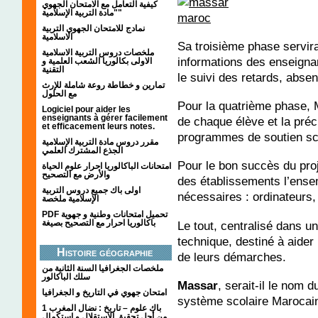
كيفية التعامل مع الامتحان الجهوي
"مادة التربية الإسلامية"
نمادج للامتحان الجهوي التربية
الاسلامية
Sa troisième phase servira
ملخصات دروس التربية الاسلامية
informations des enseigna
الاولى بكالوريا الشعب العلمية و
التقنية
le suivi des retards, abse
تمارين و خطاطة روعة شاملة للإرث
مع الحلول
Pour la quatrième phase, 
Logiciel pour aider les
enseignants à gérer facilement
de chaque élève et la pré
et efficacement leurs notes.
programmes de soutien sco
مقرر دروس مادة التربية الإسلامية
الجذع المشترك العلمي
Pour le bon succès du proje
امتحانات الباكالوريا احرار علوم الحياة
والأرض مع التصحيح
des établissements l’ens
اولى باك جميع دروس التربية
nécessaires : ordinateurs,
الإسلامية ملخصة
PDF تحميل امتحانات وطنية و جهوية
باكالوريا احرار مع التصحيح بصيغة
Le tout, centralisé dans un
technique, destiné à aider
Histoire géographie
de leurs démarches.
ملخصات الجغرافيا السنة الثانية من
سلك الباكالور
Massar
, serait-il le nom d
امتحان جهوي في التاريخ و الجغرافيا
système scolaire Marocai
1 باك علوم – تاريخ : نضال المغرب
من أجل تحقيق الاستقلال و استكمال