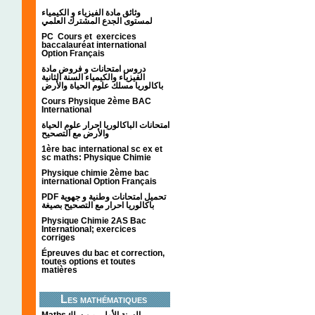
وثائق مادة الفيزياء و الكيمياء
لمستوى الجدع المشترك العلمي
PC Cours et exercices
baccalauréat international
Option Français
دروس امتحانات و فروض مادة
الفيزياء والكيمياء السنة الثانية
باكالوريا مسلك علوم الحياة والأرض
Cours Physique 2ème BAC
International
امتحانات الباكالوريا احرار علوم الحياة
والأرض مع التصحيح
1ère bac international sc ex et
sc maths: Physique Chimie
Physique chimie 2ème bac
international Option Français
PDF تحميل امتحانات وطنية و جهوية
باكالوريا احرار مع التصحيح بصيغة
Physique Chimie 2AS Bac
International; exercices
corriges
Épreuves du bac et correction,
toutes options et toutes
matières
Les mathématiques
Mathsالسنة الأولى من سلك