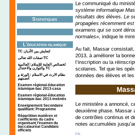
Le communiqué du ministè
système informatique Mass
résultats des élèves. Le s
Statistiques
propagées récemment est 
examens qui se sont dérou
normales»
, indique le mini
L'éducation islamique
Au fait, Massar consistait
TC لتعايش بين الأديان
2013, à améliorer la bonne
صفات الله تعالى:TC
l’inscription ou la réinscr
لخصائص العامة للإسلام: العالمية
scolaires. Tel que les opér
والتوازن والاعتدال TC
données des élèves et les
نظام الارث في الاسلام : الورثة و
أنصبتهم
Examen régional-éducation
Massa
islamique-bac 2013-casa
Examen régional-éducation
islamique-bac 2013-meknès
Le ministère a annoncé, ce
Enseignement Secondaire
qualifiant: Programme
deuxième phase. Massar a 
Répartition matières et
de contrôles continus et 
coefficients du cadre
notes accumulées jusqu’au
organisant l’examen du
baccalauréat Candidats
officiels