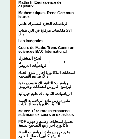
Maths fi: Equivalence de
capitaux
Mathématiques Tronc Commun
lettres
الرياضيات الجذع المشترك علمي
ملخصات مركزة في الرياضيات SVT
باك
Les Intégrales
Cours de Maths Tronc Commun
sciences BAC International
الجذع المشترك
عـــــــــــلــــــــمــــــــــــي
الرياضيات الدروس
امتحانات الباكالوريا احرار علوم الحياة
والأرض مع التصحيح
الرياضيات: الثانية باك علوم رياضية
البرنامج الدروس امتحانات و فروض
الرياضيات: الثانية باك علوم فيزيائية
مقرر دروس مادة الرياضيات السنة
الثانية بكالوريا مسلك الآداب
Maths: 1ère Bac International
sciences ex cours et exercices
PDF تحميل امتحانات وطنية و جهوية
باكالوريا احرار مع التصحيح بصيغة
مقرر دروس مادة الرياضيات السنة
الثانية باكالوريا مسلك العلوم