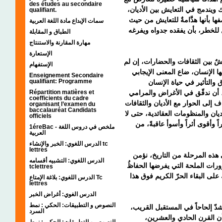
des études au secondaire
 ويندمج في التعايش بين الأديان
qualifiant.
ها بأنها هدَّامةٌ للتعايش من حيث
سمات الإبداع مادة اللغة العربية
 للخطر، بأن يفقده جدواه ويفرغه
الطباق و المقابلة
مهارة المقارنة والاستنتاج
الإستعارة
شٌ بين الثقافات والحضارات، إن لم
الإستفهام
 الإنسان، ضاع المعنى الإيجابي
Enseignement Secondaire
qualifiant: Programme
والتأثير في حياة الإنسان
Répartition matières et
 أن ندقّق في الأغراض والمرامي
coefficients du cadre
إلى الحوار مع الأديان والثقافات
organisant l’examen du
baccalauréat Candidats
يان والمنظومات العقائدية، حتى لا
officiels
 وأقوى أثراً وأسوأ عاقبةً، من
1éreBac - ملخص في دروس اللغة
العربية
الدرس اللغوي: الخبر والإنشاء tc
lettres
ي هذه المرحلة من التاريخ، نؤمن
الدرس اللغوي: التشبيه أقسامه
رات الملحة التي يفرضها الحفاظُ
tclettres
على البقاء الحرّ الكريم فوق هذا
الدرس اللغوي: بلاغة الإمتاع Tc
lettres
الدرس الغوي: أغراض الخبر
النصوص و التطبيقات: الحكي : نمط
شدّ إلحاحاً في المستقبل القريب
السرد
 أن القرن الحادي والعشرين
النصوص و التطبيقات: الحكي : نمط