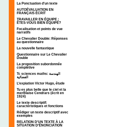
La Ponctuation d'un texte
AUTOÉVALUATION EN
FRANÇAIS ÉCRIT
TRAVAILLER EN ÉQUIPE :
ÊTES-VOUS BIEN ÉQUIPÉ?
Focalisation et points de vue
narratifs
Le Chevalier Double: Réponses
au questionnaire
La nouvelle fantastique
Questionnaire sur Le Chevalier
Double
La proposition subordonnée
complétive
Tc sciences maths: الهندسة
الفضائية
L’expiation Victor Hugo, étude
Tu es plus belle que le ciel et la
merBlaise Cendrars (écrit en
1924)
Le texte descriptif:
caractéristiques et fonctions
Rédiger un texte descriptif avec
exemples
RELATION D’UN TEXTE À LA
SITUATION D’ÉNONCIATION