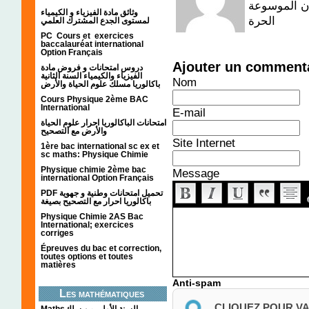
ان الموسوعة
وثائق مادة الفيزياء و الكيمياء
الحرة
لمستوى الجدع المشترك العلمي
PC Cours et exercices
baccalauréat international
Option Français
Ajouter un comment
دروس امتحانات و فروض مادة
الفيزياء والكيمياء السنة الثانية
Nom
باكالوريا مسلك علوم الحياة والأرض
Cours Physique 2ème BAC
International
E-mail
امتحانات الباكالوريا احرار علوم الحياة
والأرض مع التصحيح
Site Internet
1ère bac international sc ex et
sc maths: Physique Chimie
Physique chimie 2ème bac
Message
international Option Français
PDF تحميل امتحانات وطنية و جهوية
باكالوريا احرار مع التصحيح بصيغة
Physique Chimie 2AS Bac
International; exercices
corriges
Épreuves du bac et correction,
toutes options et toutes
matières
Anti-spam
Les mathématiques
CLIQUEZ POUR V
Mathsالسنة الأولى من سلك