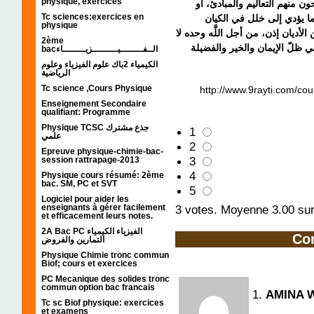
physique, exercices
حون منهم التعاليم والمبادئ، أو
Tc sciences:exercices en
ا يؤدي إلى خلل في الكيان
physique
لأديان إذن، من أجل اللَّه وحده لا
2ème
ي ظلّ الإيمان والخير والفضيلة
bacالــفــــــــيـــــــــزيــــــــاء
الكيمياء 2باك علوم الفيزياء وعلوم
الرياضية
Tc science ,Cours Physique
http://www.9rayti.com/cou
Enseignement Secondaire
qualifiant: Programme
Physique TCSC جذع مشترك
1
علمي
2
Epreuve physique-chimie-bac-
3
session rattrapage-2013
4
Physique cours résumé: 2ème
bac. SM, PC et SVT
5
Logiciel pour aider les
enseignants à gérer facilement
3
votes. Moyenne
3.00
sur
et efficacement leurs notes.
2A Bac PC الفيزياء الكيمياء
Co
التمارين والفروض
Physique Chimie tronc commun
Biof; cours et exercices
PC Mecanique des solides tronc
commun option bac francais
1.
AMINA 
Tc sc Biof physique: exercices
et examens