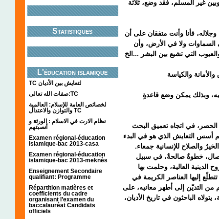
بين غير المسلم، فقد وضع، ثلاثة
Statistiques
وجلاله، فأنا وأنت متفقان على أن
ي السماوات ولا في الأرض، وأن
L'éducation islamique
والأمانة
والكياسة
TC لتعايش بين الأديان
صفات الله تعالى:TC
َ فيه، وبذلك يمكن وضع قاعدةٍ
لخصائص العامة للإسلام: العالمية
والتوازن والاعتدال TC
نظام الارث في الاسلام : الورثة و
 الحصر، في اتجاه تعميق البحث
أنصبتهم
م أسس التعايش الذي هو في البدء
Examen régional-éducation
islamique-bac 2013-casa
لخيرُ والصلاح للإنسانية جمعاء
Examen régional-éducation
لاتصال، خطوةٌ صالحةٌ، في سبيل
islamique-bac 2013-meknès
روح الدينية العالية، وحلمت بها
Enseignement Secondaire
طلّع إليها العناصر الكريمة في
qualifiant: Programme
م من التديّن إلى أطهر معانيه، على
Répartition matières et
coefficients du cadre
يتولاه الباحثون في تاريخ الأديان
organisant l’examen du
baccalauréat Candidats
officiels