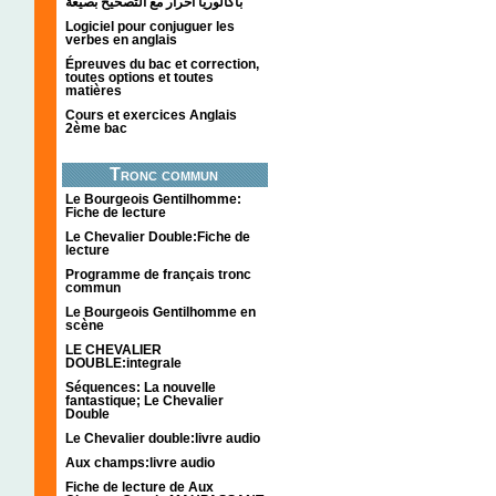
باكالوريا احرار مع التصحيح بصيغة
Logiciel pour conjuguer les
verbes en anglais
Épreuves du bac et correction,
toutes options et toutes
matières
Cours et exercices Anglais
2ème bac
Tronc commun
Le Bourgeois Gentilhomme:
Fiche de lecture
Le Chevalier Double:Fiche de
lecture
Programme de français tronc
commun
Le Bourgeois Gentilhomme en
scène
LE CHEVALIER
DOUBLE:integrale
Séquences: La nouvelle
fantastique; Le Chevalier
Double
Le Chevalier double:livre audio
Aux champs:livre audio
Fiche de lecture de Aux