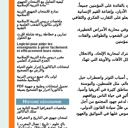
كيفية التعامل مع الامتحان الجهوي
"مادة التربية الإسلامية"
 بالفائدة على المؤمنين جميعاً
لأديان، وإشاعة القيم الإنسانية
نمادج للامتحان الجهوي التربية
الاسلامية
ملخصات دروس التربية الاسلامية
الاولى بكالوريا الشعب العلمية و
التقنية
ة، وفي محاربة الأمراض الخطيرة
تمارين و خطاطة روعة شاملة للإرث
عن الشعوب والطوائف والفئات
مع الحلول
Logiciel pour aider les
enseignants à gérer facilement
et efficacement leurs notes.
رك لمحاربة الإلحاد، والانحلال
مقرر دروس مادة التربية الإسلامية
لآفات والأوبئة التي تتهدّد
الجذع المشترك العلمي
امتحانات الباكالوريا احرار علوم الحياة
والأرض مع التصحيح
اولى باك جميع دروس التربية
لى أسباب التوتر واضطراب حبل
الإسلامية ملخصة
عالم، مثل فلسطين، والبوسنة
PDF تحميل امتحانات وطنية و جهوية
مناطق كثيرة في أفريقيا وآسيا
باكالوريا احرار مع التصحيح بصيغة
تأثيرٍ في حياة الناس وواقعهم
Histoire géographie
ة لدعم جهود المجتمع من أجل
في ظلّ سيادة القانون الدولي
ملخصات الجغرافيا السنة الثانية من
سلك الباكالور
وص عليها في المواثيق والعهود
امتحان جهوي في التاريخ و الجغرافيا
1 باك علوم – تاريخ : نضال المغرب
من أجل تحقيق الاستقلال و استكمال