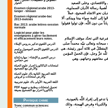
الاقتصادي، وعلى الصعيد
الحوار
أهميةُ رسالة الأديان السماوية
Examen régional:arabe 2013-
tanger - tétouan
ديان نحو الاتجاه الصحيح، عملاً
Examen régional arabe-bac
لوا إلى كلمة سواء بيننا وبينكم، ألا
2013-meknès
رباباً من دون اللَّه، فإن تولوا فقولوا
Bac 2013: arabe lettres-session
normale
Logiciel pour aider les
enseignants à gérer facilement
شرعية التي تحدّد موقف الإسلام
et efficacement leurs notes.
ه سبحانه وتعالى نبيّه محمداً صلى
الدرس اللغوي:تذكير بدروس الإملاء
ا المفصَّلُ في ثلاثة أمور رئيسَة، هي
الدرس اللغوي:الإسم الموصول و إسم
الإشارة
للَّه عزَّ وجل، فإن الحسّ المؤمن
درس التعبير و الإنشاء : مهارة إنتاج
نص حجاجي
امتحانات الباكالوريا احرار علوم الحياة
والأرض مع التصحيح
اللغة العربية: الثانية باك علوم الحياة
والارض امتحانات و فروض
اللغة العربية: الأولى باك علوم تجريبية
PDF تحميل امتحانات وطنية و جهوية
باكالوريا احرار مع التصحيح بصيغة
 تدعو إلى إفراد اللَّه بالعبودية
Physique chimie
الكبرياء وفرض الهيمنة، وذلك
Tronc commun sciences: