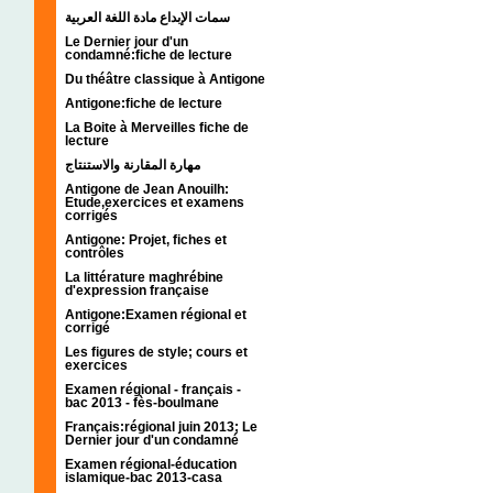
سمات الإبداع مادة اللغة العربية
Le Dernier jour d'un
condamné:fiche de lecture
Du théâtre classique à Antigone
Antigone:fiche de lecture
La Boite à Merveilles fiche de
lecture
مهارة المقارنة والاستنتاج
Antigone de Jean Anouilh:
Etude,exercices et examens
corrigés
Antigone: Projet, fiches et
contrôles
La littérature maghrébine
d'expression française
Antigone:Examen régional et
corrigé
Les figures de style; cours et
exercices
Examen régional - français -
bac 2013 - fès-boulmane
Français:régional juin 2013; Le
Dernier jour d'un condamné
Examen régional-éducation
islamique-bac 2013-casa