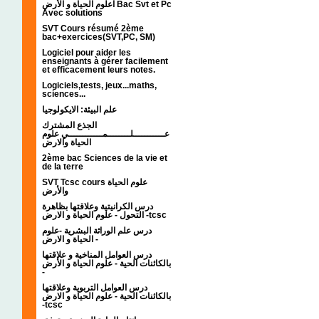
اعلوم الحياة و الأرض Bac Svt et Pc
Avec solutions
SVT Cours résumé 2ème
bac+exercices(SVT,PC, SM)
Logiciel pour aider les
enseignants à gérer facilement
et efficacement leurs notes.
Logiciels,tests, jeux...maths,
sciences...
علم البيئة: الايكولوجيا
الجذع المشترك
عـــــــــــلــــــــمــــــــــــي علوم
الحياة والارض
2ème bac Sciences de la vie et
de la terre
SVT Tcsc cours علوم الحياة
والأرض
درس الكرانيتية وعلاقتها بظاهرة
التحول - علوم الحياة و الارض -tcsc
درس علم الوراثة البشرية -علوم
الحياة و الارض -
درس العوامل المناخية و علاقتها
بالكائنات الحية - علوم الحياة و الأرض
-
درس العوامل التربوية وعلاقتها
بالكائنات الحية - علوم الحياة و الارض
-tcsc