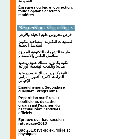
الفيزيائية
Épreuves du bac et correction,
toutes options et toutes
matières
Sciences de la vie et de la
terre
فرض محروس علوم الحياة والأرض
التشوهات التكتونیة المصاحبة لتكوین
السلاسل الجبلیة
طبيعة التشوهات التكتونية المميزة
لسلاسل الطمر والاصطدام
الثانية بكالوريا مسلك علوم رياضية
مبادئ وتقنيات الهندسة الوراثية
الثانية بكالوريا مسلك علوم رياضية
الدراسة الكمية للتغير :القياس
الإحيائي
Enseignement Secondaire
qualifiant: Programme
Répartition matières et
coefficients du cadre
organisant l’examen du
baccalauréat Candidats
officiels
Epreuve svt- bac-session
rattrapage-2013
Bac 2013:svt -sc ex, filière sc
physiques