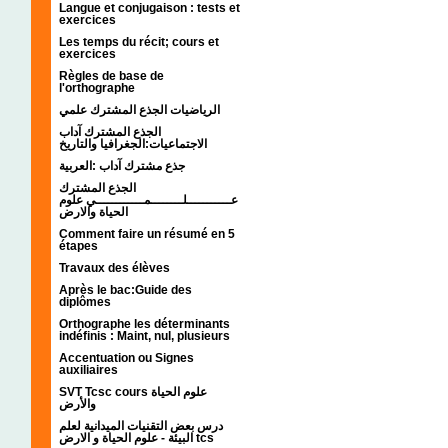
Langue et conjugaison : tests et
exercices
Les temps du récit; cours et
exercices
Règles de base de
l'orthographe
الرياضيات الجذع المشترك علمي
الجذع المشترك آداب
الاجتماعيات:الجغرافيا والتاريخ
جذع مشترك آداب :العربية
الجذع المشترك
عـــــــــــلــــــــمــــــــــــي علوم
الحياة والارض
Comment faire un résumé en 5
étapes
Travaux des élèves
Après le bac:Guide des
diplômes
Orthographe les déterminants
indéfinis : Maint, nul, plusieurs
Accentuation ou Signes
auxiliaires
SVT Tcsc cours علوم الحياة
والأرض
درس بعض التقنيات الميدانية لعلم
البيئة - علوم الحياة و الارض tcs