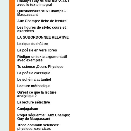
Champs Guy de MAUPASSANT
avec le texte integral
Questionnaire:Aux Champs –
Maupassant
Aux Champs: fiche de lecture
Les figures de style; cours et
exercices
LA SUBORDONNEE RELATIVE
Lexique du théâtre
La poésie en vers libres
Rédiger un texte argumentatif
avec exemples
Tc science ,Cours Physique
La poésie classique
Le schéma actantiel
Lecture méthodique
Qu'est ce que la lecture
analytique?
La lecture sélective
Conjugaison
Projet séquentiel: Aux Champs;
Guy de Maupassant
Tronc commun sciences:
physique, exercices