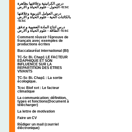
درس الكرانيتية وعلاقتها بظاهرة
التحول - علوم الحياة و الارض -tcsc
درس العوامل التربوية وعلاقتها
بالكائنات الحية - علوم الحياة و الارض
-tcsc
درس انتاج المادة العضوية و تدفق
الطاقة - علوم الحياة و الارض -tcsc
Comment réussir l'épreuve de
français avec exemples de
productions écrites
Baccalauréat international (BI)
TC-Sc Bi. Chap1 LE FACTEUR
EDAPHIQUE ET SON
INFLUENCE SUR LA
REPARTITION DES ETRES
VIVANTS
TC-Sc Bi. Chap1 : La sortie
écologique.
Tcsc Biof svt : Le facteur
climatique
La communication: définition,
types et fonctions(Document à
télécharger)
La lettre de motivation
Faire un CV
Rédiger un mail (courriel
éléctronique)