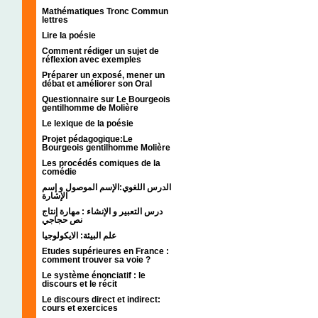
Mathématiques Tronc Commun
lettres
Lire la poésie
Comment rédiger un sujet de
réflexion avec exemples
Préparer un exposé, mener un
débat et améliorer son Oral
Questionnaire sur Le Bourgeois
gentilhomme de Molière
Le lexique de la poésie
Projet pédagogique:Le
Bourgeois gentilhomme Molière
Les procédés comiques de la
comédie
الدرس اللغوي:الإسم الموصول و إسم
الإشارة
درس التعبير و الإنشاء : مهارة إنتاج
نص حجاجي
علم البيئة: الايكولوجيا
Etudes supérieures en France :
comment trouver sa voie ?
Le système énonciatif : le
discours et le récit
Le discours direct et indirect:
cours et exercices