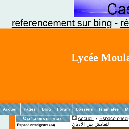
referencement sur bing
-
ré
Lycée Moula
Accueil
Pages
Blog
Forum
Dossiers
Islamiates
M
Accueil
Espace ensei
Catégories de pages
لتعايش بين الأديان
Espace enseignant
(34)