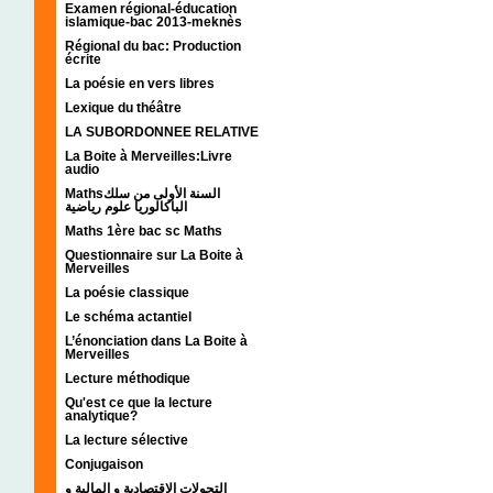
Examen régional-éducation
islamique-bac 2013-meknès
Régional du bac: Production
écrite
La poésie en vers libres
Lexique du théâtre
LA SUBORDONNEE RELATIVE
La Boite à Merveilles:Livre
audio
Mathsالسنة الأولى من سلك
الباكالوريا علوم رياضية
Maths 1ère bac sc Maths
Questionnaire sur La Boite à
Merveilles
La poésie classique
Le schéma actantiel
L’énonciation dans La Boite à
Merveilles
Lecture méthodique
Qu'est ce que la lecture
analytique?
La lecture sélective
Conjugaison
التحولات الإقتصادية و المالية و