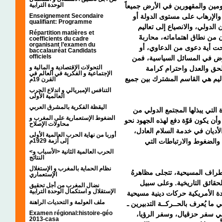
الوحدة الترابية
ومين والمقهورين في الأرض جميعاً
Enseignement Secondaire
والإرهاب على مستوى الدولة أو
qualifiant: Programme
الدولي، والانصياع إلى تعاليم
Répartition matières et
ان من نطاق اهتماماته، محاربةَ
coefficients du cadre
organisant l’examen du
تحت أية دعوى من الدعاوي، أو
baccalauréat Candidats
officiels
خوض في المسائل السياسية، فمن
التحولات الإقتصادية و المالية و
الحق والعدل واحترام كرامة
الإجتماعية و الفكرية في العالم في
اليم هي القاسم المشترك بين جميع
القرن 19م
التنافس الإمبريالي و اندلاع الحرب
العالمية الأولى
اليقظة الفكرية بالمشرق العربي
 التي يبذلها المجتمع الدولي من
الضغوط الإستعمارية على المغرب و
ن يكون قوّة دفع لهذه الجهود نحو
محاولات الإصلاح
 الأديان في خدمة السلام العادل
أوربا من نهاية الحرب العالمية الأولى
إلى أزمة 1929م
والضغوط والارتباطات التي
<الحرب العالمية الثانية <الأسباب و
النتائج
نظام الحماية بالمغرب و الإستغلال
لأطراف المسيحية، تتجلى مظاهرهُ
الإستعماري
حقائق التاريخية. وعلى سبيل
نضال المغرب من أجل تحقيق
الإستقلال و استكمال الوحدة الترابية
حدة الأمريكية حركات دينية مسيحية
ملف العولمة و التحديات الراهنة
وأقـــواها هي ما يُعرف بالحــركــة التدبيرين ـ
Examen régional:histoire-géo
في سفر حزقيال، وسفر الرؤيا
2013-casa