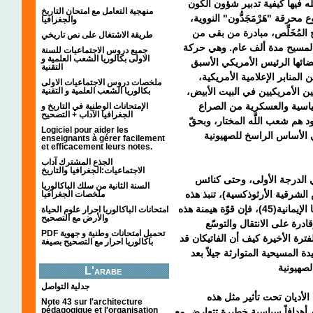
َه فيها كيفية تدبير شؤون الكون
منهجية التعامل مع امتحان التاريخ
 محرقة "هَرْمَجَدُّون" النووية
والجغرافيا
المُخَلِّص، مبادرة من بقى من
طريقة الاشتغال على نص تاريخي
ة المسيح مدة ألف عام. وهي حركة
جميع دروس الاجتماعيات للسنة
الاولى بكالوريا الشعب العلمية و
ائها الرئيس الأمريكي الأسبق
التقنية
المنابر الإعلامية الأمريكية
ملخصات دروس الاجتماعيات الاولى
بكالوريا الشعب العلمية و التقنية
لين الأمريكيين في البيت الأبيض
سياسية والعسكرية من الصراع
الإمتحانات الوطنية في التاريخ و
الجغرافيا الآداب + التصحيح
د هم شعب اللَّه المختار، وبحقّ
Logiciel pour aider les
 الأساس الراسخ للصهيونية
enseignants à gérer facilement
et efficacement leurs notes.
الجذع المشترك آداب
الاجتماعيات:الجغرافيا والتاريخ
 الدرجة الأولى، وحتى كنائس
السنة الثانية من سلك الباكالوريا
الشرقية الأرثوذكسية)، تنبذ هذه
ملخصات الجغرافيا
الأفكار وتعتبرها دخيلةً على المسيحية ومُقوِّضة لأركانها الإيمانية(45)، فإن قوّة هيمنة هذه
امتحانات الباكالوريا احرار علوم الحياة
والأرض مع التصحيح
ادرة على الانتقال والتوسّع
PDF تحميل امتحانات وطنية و جهوية
فترة الأخيرة كيف أن الفاتيكان قد
باكالوريا احرار مع التصحيح بصيغة
ة المسيحية المتوارثة جيلاً بعد
L'arabe
جدلية التواصل
الأديان تحت تأثير مثل هذه
Note 43 sur l'architecture
pédagogique et l'organisation
م أهدافاً سياسية خطيرة تتعارض مع