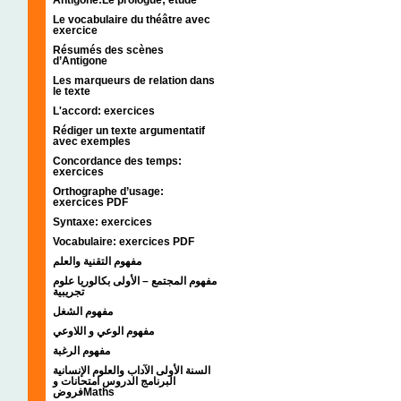
Le vocabulaire du théâtre avec
exercice
Résumés des scènes
d’Antigone
Les marqueurs de relation dans
le texte
L'accord: exercices
Rédiger un texte argumentatif
avec exemples
Concordance des temps:
exercices
Orthographe d’usage:
exercices PDF
Syntaxe: exercices
Vocabulaire: exercices PDF
مفهوم التقنية والعلم
مفهوم المجتمع – الأولى بكالوريا علوم
تجريبية
مفهوم الشغل
مفهوم الوعي و اللاوعي
مفهوم الرغبة
السنة الأولى الآداب والعلوم الإنسانية
البرنامج الدروس امتحانات و
فروضMaths