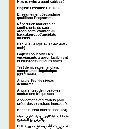
How to write a good subject ?
English Lessons: Clauses
Enseignement Secondaire
qualifiant: Programme
Répartition matières et
coefficients du cadre
organisant l’examen du
baccalauréat Candidats
officiels
Bac 2013-anglais- (sc-ex -svt -
tech)
Logiciel pour aider les
enseignants à gérer facilement
et efficacement leurs notes.
Test de niveau en anglais:
compétence linguistique
(grammaire)
Anglais:Test de niveau -
débutants
Anglais: test de niveau-les
confusions fréquentes
Applications et tutoriels pour
créer des exercices interactifs
Baccalauréat international (BI)
امتحانات الباكالوريا احرار علوم الحياة
والأرض مع التصحيح
PDF تحميل امتحانات وطنية و جهوية