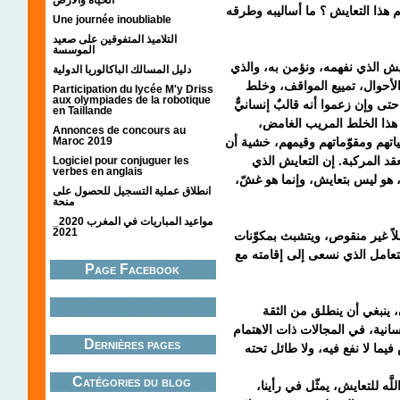
 هذا التعايش ؟ ما أساليبه وطرقه
Une journée inoubliable
التلاميذ المتفوقين على صعيد
الموسسة
تعايش الذي نفهمه، ونؤمن به، والذي
دليل المسالك الباكالوريا الدولية
الأحوال، تمييع المواقف، وخلط
Participation du lycée M'y Driss
aux olympiades de la robotique
حتى وإن زعموا أنه قالبٌ إنسانيٌّ
en Taillande
ن هذا الخلط المريب الغامض
Annonces de concours au
Maroc 2019
اتهم ومقوّماتهم وقيمهم، خشية أن
د المركبة. إن التعايش الذي
Logiciel pour conjuguer les
verbes en anglais
تزّ، هو ليس بتعايش، وإنما هو غشّ
انطلاق عملية التسجيل للحصول على
منحة
مواعيد المباريات في المغرب 2020_
2021
لاً غير منقوص، ويتشبث بمكوّنات
لتعامل الذي نسعى إلى إقامته مع
Page Facebook
 ينبغي أن ينطلق من الثقة
نسانية، في المجالات ذات الاهتمام
Dernières pages
Catégories du blog
َّه للتعايش، يمثّل في رأينا