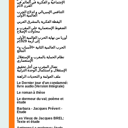
الإجتماعية و الفكرية في العالم في
القرن 19م
التنافس الإمبريالي و اندلاع الحرب
العالمية الأولى
اليقظة الفكرية بالمشرق العربي
الضغوط الإستعمارية على المغرب و
محاولات الإصلاح
أوربا من نهاية الحرب العالمية الأولى
إلى أزمة 1929م
<الحرب العالمية الثانية <الأسباب و
النتائج
نظام الحماية بالمغرب و الإستغلال
الإستعماري
نضال المغرب من أجل تحقيق
الإستقلال و استكمال الوحدة الترابية
ملف العولمة و التحديات الراهنة
Le Dernier jour d'un condamné:
livre audio (Version Intégrale)
Le roman à thèse
Le dormeur du val; poème et
étude
Barbara - Jacques Prévert -
Etude
Les Vieux de Jacques BREL:
Texte et étude
Antigone:Le prologue; étude