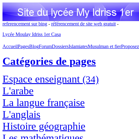
referencement sur bing
-
référencement de site web gratuit
-
Lycée Moulay Idriss 1er Casa
Accueil
Pages
Blog
Forum
Dossiers
Islamiates
Musulman et fier
Proposez
Catégories de pages
Espace enseignant
(34)
L'arabe
La langue française
L'anglais
Histoire géographie
Les mathématiques