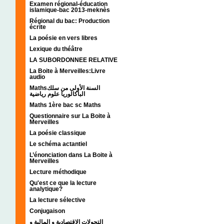
Examen régional-éducation
islamique-bac 2013-meknès
Régional du bac: Production
écrite
La poésie en vers libres
Lexique du théâtre
LA SUBORDONNEE RELATIVE
La Boite à Merveilles:Livre
audio
Mathsالسنة الأولى من سلك
الباكالوريا علوم رياضية
Maths 1ère bac sc Maths
Questionnaire sur La Boite à
Merveilles
La poésie classique
Le schéma actantiel
L’énonciation dans La Boite à
Merveilles
Lecture méthodique
Qu'est ce que la lecture
analytique?
La lecture sélective
Conjugaison
التحولات الإقتصادية و المالية و