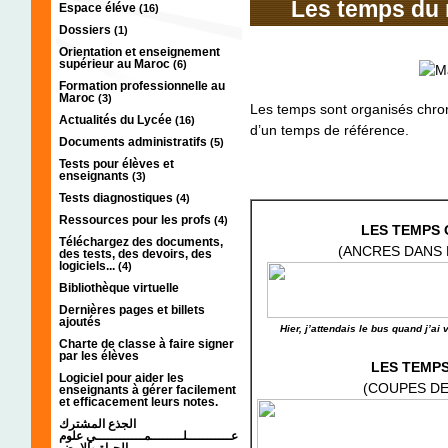
Les temps du r
Espace éléve
(16)
Dossiers
(1)
Orientation et enseignement
supérieur au Maroc
(6)
Formation professionnelle au
Maroc
(3)
Les temps sont organisés chro
Actualités du Lycée
(16)
d’un temps de référence.
Documents administratifs
(5)
Tests pour élèves et
enseignants
(3)
Tests diagnostiques
(4)
Ressources pour les profs
(4)
LES TEMPS 
Téléchargez des documents,
(ANCRES DANS 
des tests, des devoirs, des
logiciels...
(4)
Bibliothèque virtuelle
Dernières pages et billets
ajoutés
Hier, j’attendais le bus quand j
Charte de classe à faire signer
par les élèves
LES TEMPS
Logiciel pour aider les
(COUPES DE
enseignants à gérer facilement
et efficacement leurs notes.
الجذع المشترك
عـــــــــــلــــــــمــــــــــــي علوم
الحياة والارض