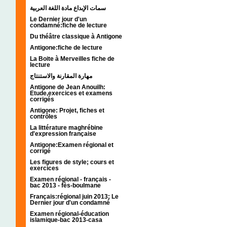
سمات الإبداع مادة اللغة العربية
Le Dernier jour d'un
condamné:fiche de lecture
Du théâtre classique à Antigone
Antigone:fiche de lecture
La Boite à Merveilles fiche de
lecture
مهارة المقارنة والاستنتاج
Antigone de Jean Anouilh:
Etude,exercices et examens
corrigés
Antigone: Projet, fiches et
contrôles
La littérature maghrébine
d'expression française
Antigone:Examen régional et
corrigé
Les figures de style; cours et
exercices
Examen régional - français -
bac 2013 - fès-boulmane
Français:régional juin 2013; Le
Dernier jour d'un condamné
Examen régional-éducation
islamique-bac 2013-casa