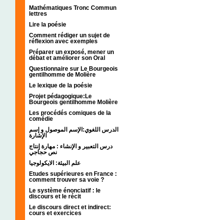
Mathématiques Tronc Commun
lettres
Lire la poésie
Comment rédiger un sujet de
réflexion avec exemples
Préparer un exposé, mener un
débat et améliorer son Oral
Questionnaire sur Le Bourgeois
gentilhomme de Molière
Le lexique de la poésie
Projet pédagogique:Le
Bourgeois gentilhomme Molière
Les procédés comiques de la
comédie
الدرس اللغوي:الإسم الموصول و إسم
الإشارة
درس التعبير و الإنشاء : مهارة إنتاج
نص حجاجي
علم البيئة: الايكولوجيا
Etudes supérieures en France :
comment trouver sa voie ?
Le système énonciatif : le
discours et le récit
Le discours direct et indirect:
cours et exercices