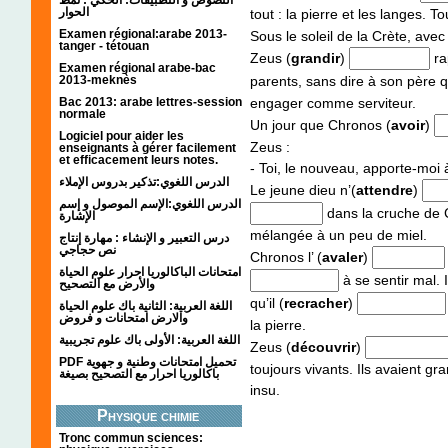
الحوار
tout : la pierre et les langes. Tou
Examen régional:arabe 2013-
Sous le soleil de la Crète, avec 
tanger - tétouan
Zeus (
grandir
)
ra
Examen régional arabe-bac
2013-meknès
parents, sans dire à son père qui
Bac 2013: arabe lettres-session
engager comme serviteur.
normale
Un jour que Chronos (
avoir
)
Logiciel pour aider les
Zeus :
enseignants à gérer facilement
et efficacement leurs notes.
- Toi, le nouveau, apporte-moi à
الدرس اللغوي:تذكير بدروس الإملاء
Le jeune dieu n’(
attendre
)
الدرس اللغوي:الإسم الموصول و إسم
dans la cruche de 
الإشارة
mélangée à un peu de miel.
درس التعبير و الإنشاء : مهارة إنتاج
نص حجاجي
Chronos l’ (
avaler
)
امتحانات الباكالوريا احرار علوم الحياة
à se sentir mal. I
والأرض مع التصحيح
qu’il (
recracher
)
اللغة العربية: الثانية باك علوم الحياة
والارض امتحانات و فروض
la pierre.
اللغة العربية: الأولى باك علوم تجريبية
Zeus (
découvrir
)
PDF تحميل امتحانات وطنية و جهوية
toujours vivants. Ils avaient g
باكالوريا احرار مع التصحيح بصيغة
insu.
Physique chimie
Tronc commun sciences: