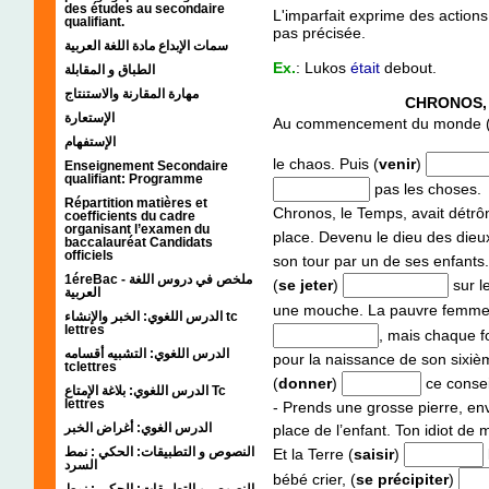
des études au secondaire
L'imparfait exprime des action
qualifiant.
pas précisée.
سمات الإبداع مادة اللغة العربية
Ex.
: Lukos
était
debout.
الطباق و المقابلة
مهارة المقارنة والاستنتاج
CHRONOS,
الإستعارة
Au commencement du monde 
الإستفهام
le chaos. Puis (
venir
)
Enseignement Secondaire
qualifiant: Programme
pas les choses.
Répartition matières et
Chronos, le Temps, avait détrô
coefficients du cadre
organisant l’examen du
place. Devenu le dieu des dieux,
baccalauréat Candidats
officiels
son tour par un de ses enfants
1éreBac - ملخص في دروس اللغة
(
se jeter
)
sur l
العربية
une mouche. La pauvre femme
الدرس اللغوي: الخبر والإنشاء tc
lettres
, mais chaque fo
الدرس اللغوي: التشبيه أقسامه
pour la naissance de son sixièm
tclettres
(
donner
)
ce consei
الدرس اللغوي: بلاغة الإمتاع Tc
lettres
- Prends une grosse pierre, en
الدرس الغوي: أغراض الخبر
place de l’enfant. Ton idiot de 
النصوص و التطبيقات: الحكي : نمط
Et la Terre (
saisir
)
السرد
bébé crier, (
se précipiter
)
النصوص و التطبيقات: الحكي : نمط