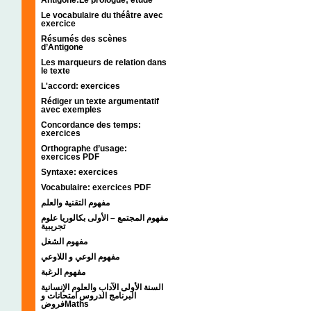
Le vocabulaire du théâtre avec
exercice
Résumés des scènes
d’Antigone
Les marqueurs de relation dans
le texte
L'accord: exercices
Rédiger un texte argumentatif
avec exemples
Concordance des temps:
exercices
Orthographe d’usage:
exercices PDF
Syntaxe: exercices
Vocabulaire: exercices PDF
مفهوم التقنية والعلم
مفهوم المجتمع – الأولى بكالوريا علوم
تجريبية
مفهوم الشغل
مفهوم الوعي و اللاوعي
مفهوم الرغبة
السنة الأولى الآداب والعلوم الإنسانية
البرنامج الدروس امتحانات و
فروضMaths