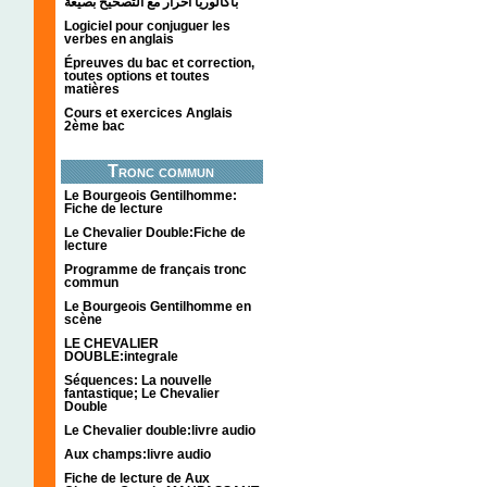
باكالوريا احرار مع التصحيح بصيغة
Logiciel pour conjuguer les
verbes en anglais
Épreuves du bac et correction,
toutes options et toutes
matières
Cours et exercices Anglais
2ème bac
Tronc commun
Le Bourgeois Gentilhomme:
Fiche de lecture
Le Chevalier Double:Fiche de
lecture
Programme de français tronc
commun
Le Bourgeois Gentilhomme en
scène
LE CHEVALIER
DOUBLE:integrale
Séquences: La nouvelle
fantastique; Le Chevalier
Double
Le Chevalier double:livre audio
Aux champs:livre audio
Fiche de lecture de Aux