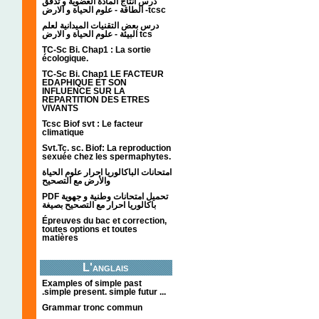
درس انتاج المادة العضوية و تدفق
الطاقة - علوم الحياة و الارض -tcsc
درس بعض التقنيات الميدانية لعلم
البيئة - علوم الحياة و الارض tcs
TC-Sc Bi. Chap1 : La sortie
écologique.
TC-Sc Bi. Chap1 LE FACTEUR
EDAPHIQUE ET SON
INFLUENCE SUR LA
REPARTITION DES ETRES
VIVANTS
Tcsc Biof svt : Le facteur
climatique
Svt.Tc. sc. Biof: La reproduction
sexuée chez les spermaphytes.
امتحانات الباكالوريا احرار علوم الحياة
والأرض مع التصحيح
PDF تحميل امتحانات وطنية و جهوية
باكالوريا احرار مع التصحيح بصيغة
Épreuves du bac et correction,
toutes options et toutes
matières
L'anglais
Examples of simple past
.simple present. simple futur ...
Grammar tronc commun