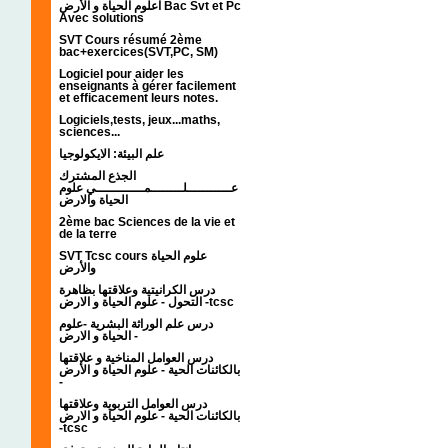
اعلوم الحياة و الأرض Bac Svt et Pc
Avec solutions
SVT Cours résumé 2ème
bac+exercices(SVT,PC, SM)
Logiciel pour aider les
enseignants à gérer facilement
et efficacement leurs notes.
Logiciels,tests, jeux...maths,
sciences...
علم البيئة: الايكولوجيا
الجذع المشترك
عـــــــــــلــــــــمــــــــــــي علوم
الحياة والارض
2ème bac Sciences de la vie et
de la terre
SVT Tcsc cours علوم الحياة
والأرض
درس الكرانيتية وعلاقتها بظاهرة
التحول - علوم الحياة و الارض -tcsc
درس علم الوراثة البشرية -علوم
الحياة و الارض -
درس العوامل المناخية و علاقتها
بالكائنات الحية - علوم الحياة و الأرض
-
درس العوامل التربوية وعلاقتها
بالكائنات الحية - علوم الحياة و الارض
-tcsc