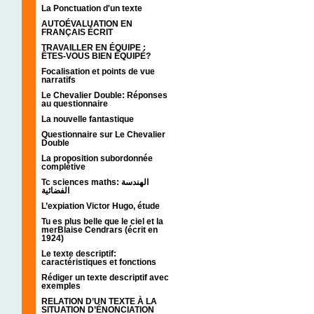
La Ponctuation d'un texte
AUTOÉVALUATION EN
FRANÇAIS ÉCRIT
TRAVAILLER EN ÉQUIPE :
ÊTES-VOUS BIEN ÉQUIPÉ?
Focalisation et points de vue
narratifs
Le Chevalier Double: Réponses
au questionnaire
La nouvelle fantastique
Questionnaire sur Le Chevalier
Double
La proposition subordonnée
complétive
Tc sciences maths: الهندسة
الفضائية
L’expiation Victor Hugo, étude
Tu es plus belle que le ciel et la
merBlaise Cendrars (écrit en
1924)
Le texte descriptif:
caractéristiques et fonctions
Rédiger un texte descriptif avec
exemples
RELATION D’UN TEXTE À LA
SITUATION D’ÉNONCIATION