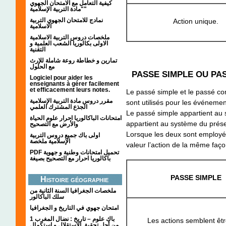
كيفية التعامل مع الامتحان الجهوي
"مادة التربية الإسلامية"
نمادج للامتحان الجهوي التربية
Action unique.
الاسلامية
ملخصات دروس التربية الاسلامية
الاولى بكالوريا الشعب العلمية و
التقنية
تمارين و خطاطة روعة شاملة للإرث
مع الحلول
PASSE SIMPLE OU PA
Logiciel pour aider les
enseignants à gérer facilement
et efficacement leurs notes.
Le passé simple et le passé co
مقرر دروس مادة التربية الإسلامية
sont utilisés pour les événemen
الجذع المشترك العلمي
Le passé simple appartient au
امتحانات الباكالوريا احرار علوم الحياة
appartient au système du prése
والأرض مع التصحيح
Lorsque les deux sont employé
اولى باك جميع دروس التربية
الإسلامية ملخصة
valeur l’action de la même faço
PDF تحميل امتحانات وطنية و جهوية
باكالوريا احرار مع التصحيح بصيغة
PASSE SIMPLE
Histoire géographie
ملخصات الجغرافيا السنة الثانية من
سلك الباكالور
امتحان جهوي في التاريخ و الجغرافيا
1 باك علوم – تاريخ : نضال المغرب
Les actions semblent êtr
من أجل تحقيق الاستقلال و استكمال