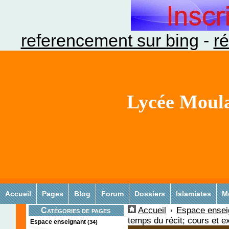
referencement sur bing
-
ré
Lycée Moula
Accueil
Pages
Blog
Forum
Dossiers
Islamiates
M
Accueil
Espace ensei
Catégories de pages
temps du récit; cours et e
Espace enseignant
(34)