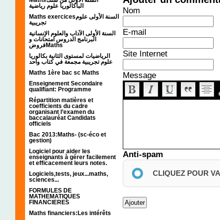
الباكالوريا علوم رياضية
Nom
Maths exercicesالسنة الأولى علوم
تجريبية
E-mail
السنة الأولى الآداب والعلوم الإنسانية
البرنامج الدروس امتحانات و
فروضMaths
Site Internet
الرياضيات لمستوى الثانية بكالوريا
علوم تجريبية مجمعة في كتاب واحد
Maths 1ère bac sc Maths
Message
Enseignement Secondaire
qualifiant: Programme
Répartition matières et
coefficients du cadre
organisant l’examen du
baccalauréat Candidats
officiels
Bac 2013:Maths- (sc-éco et
gestion)
Logiciel pour aider les
Anti-spam
enseignants à gérer facilement
et efficacement leurs notes.
CLIQUEZ POUR V
Logiciels,tests, jeux...maths,
sciences...
FORMULES DE
MATHEMATIQUES
FINANCIERES
Maths financiers:Les intérêts