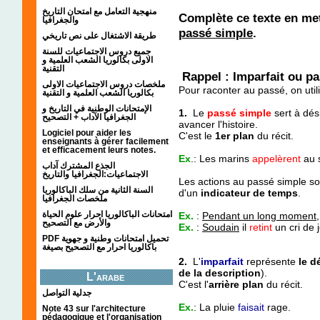
منهجية التعامل مع امتحان التاريخ
Complète ce texte en mett
والجغرافيا
passé simple
.
طريقة الاشتغال على نص تاريخي
جميع دروس الاجتماعيات للسنة
الاولى بكالوريا الشعب العلمية و
التقنية
Rappel : Imparfait ou p
ملخصات دروس الاجتماعيات الاولى
Pour raconter au passé, on utili
بكالوريا الشعب العلمية و التقنية
الإمتحانات الوطنية في التاريخ و
1.
Le
passé simple
sert à dés
الجغرافيا الآداب + التصحيح
avancer l'histoire.
Logiciel pour aider les
C'est le
1er plan
du récit.
enseignants à gérer facilement
et efficacement leurs notes.
Ex
.: Les marins
appelèrent
au 
الجذع المشترك آداب
الاجتماعيات:الجغرافيا والتاريخ
Les actions au passé simple s
السنة الثانية من سلك الباكالوريا
d'un
indicateur de temps
.
ملخصات الجغرافيا
امتحانات الباكالوريا احرار علوم الحياة
Ex.
:
Pendant un long moment
,
والأرض مع التصحيح
Ex.
:
Soudain
il
retint
un cri de 
PDF تحميل امتحانات وطنية و جهوية
باكالوريا احرار مع التصحيح بصيغة
2.
L'
imparfait
représente
le d
de la description
).
L'arabe
C'est l'
arrière plan
du récit.
جدلية التواصل
Ex.
: La pluie
faisait
rage.
Note 43 sur l'architecture
pédagogique et l'organisation