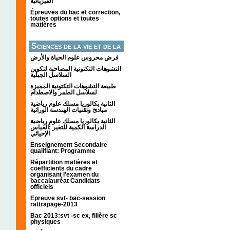
الفيزيائية
Épreuves du bac et correction,
toutes options et toutes
matières
Sciences de la vie et de la
terre
فرض محروس علوم الحياة والأرض
التشوهات التكتونیة المصاحبة لتكوین
السلاسل الجبلیة
طبيعة التشوهات التكتونية المميزة
لسلاسل الطمر والاصطدام
الثانية بكالوريا مسلك علوم رياضية
مبادئ وتقنيات الهندسة الوراثية
الثانية بكالوريا مسلك علوم رياضية
الدراسة الكمية للتغير :القياس
الإحيائي
Enseignement Secondaire
qualifiant: Programme
Répartition matières et
coefficients du cadre
organisant l’examen du
baccalauréat Candidats
officiels
Epreuve svt- bac-session
rattrapage-2013
Bac 2013:svt -sc ex, filière sc
physiques