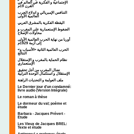
الإجتماعية و الفكرية في العالم في
القرن 19م
التنافس الإمبريالي و اندلاع الحرب
العالمية الأولى
اليقظة الفكرية بالمشرق العربي
الضغوط الإستعمارية على المغرب و
محاولات الإصلاح
أوربا من نهاية الحرب العالمية الأولى
إلى أزمة 1929م
<الحرب العالمية الثانية <الأسباب و
النتائج
نظام الحماية بالمغرب و الإستغلال
الإستعماري
نضال المغرب من أجل تحقيق
الإستقلال و استكمال الوحدة الترابية
ملف العولمة و التحديات الراهنة
Le Dernier jour d'un condamné:
livre audio (Version Intégrale)
Le roman à thèse
Le dormeur du val; poème et
étude
Barbara - Jacques Prévert -
Etude
Les Vieux de Jacques BREL:
Texte et étude
Antigone:Le prologue; étude