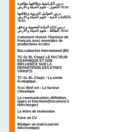
درس الكرانيتية وعلاقتها بظاهرة
التحول - علوم الحياة و الارض -tcsc
درس العوامل التربوية وعلاقتها
بالكائنات الحية - علوم الحياة و الارض
-tcsc
درس انتاج المادة العضوية و تدفق
الطاقة - علوم الحياة و الارض -tcsc
Comment réussir l'épreuve de
français avec exemples de
productions écrites
Baccalauréat international (BI)
TC-Sc Bi. Chap1 LE FACTEUR
EDAPHIQUE ET SON
INFLUENCE SUR LA
REPARTITION DES ETRES
VIVANTS
TC-Sc Bi. Chap1 : La sortie
écologique.
Tcsc Biof svt : Le facteur
climatique
La communication: définition,
types et fonctions(Document à
télécharger)
La lettre de motivation
Faire un CV
Rédiger un mail (courriel
éléctronique)