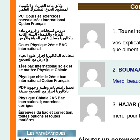
Co
وثائق مادة الفيزياء و الكيمياء
لمستوى الجدع المشترك العلمي
PC Cours et exercices
baccalauréat international
Option Français
1.
Tounsi t
دروس امتحانات و فروض مادة
الفيزياء والكيمياء السنة الثانية
باكالوريا مسلك علوم الحياة والأرض
vos explica
Cours Physique 2ème BAC
que aiment 
International
امتحانات الباكالوريا احرار علوم الحياة
والأرض مع التصحيح
1ère bac international sc ex et
2.
BOUMAA
sc maths: Physique Chimie
Physique chimie 2ème bac
Merci beauc
international Option Français
PDF تحميل امتحانات وطنية و جهوية
باكالوريا احرار مع التصحيح بصيغة
Physique Chimie 2AS Bac
International; exercices
3.
HAJAR (
corriges
Épreuves du bac et correction,
merci pour l
toutes options et toutes
matières
Les mathématiques
Ajouter un comment
Mathsالسنة الأولى من سلك