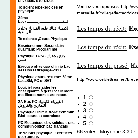
physique, exercices
Verifiez vos réponses: http://ww
Tc sciences:exercices en
physique
marseille.fr/college/lectecr/cl
2ème
bacالــفــــــــيـــــــــزيــــــــاء
Exe
Les temps du récit:
الكيمياء 2باك علوم الفيزياء وعلوم
الرياضية
Tc science ,Cours Physique
Exe
Les temps du récit:
Enseignement Secondaire
qualifiant: Programme
Physique TCSC جذع مشترك
علمي
Exe
Les temps du passé:
Epreuve physique-chimie-bac-
session rattrapage-2013
Physique cours résumé: 2ème
http://www.weblettres.net/brev
bac. SM, PC et SVT
Logiciel pour aider les
enseignants à gérer facilement
et efficacement leurs notes.
1
2A Bac PC الفيزياء الكيمياء
2
التمارين والفروض
3
Physique Chimie tronc commun
Biof; cours et exercices
4
5
PC Mecanique des solides tronc
commun option bac francais
66
votes. Moyenne
3.39
su
Tc sc Biof physique: exercices
et examens