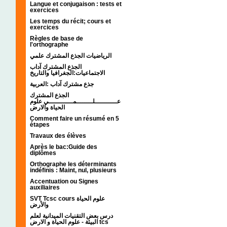
Langue et conjugaison : tests et
exercices
Les temps du récit; cours et
exercices
Règles de base de
l'orthographe
الرياضيات الجذع المشترك علمي
الجذع المشترك آداب
الاجتماعيات:الجغرافيا والتاريخ
جذع مشترك آداب :العربية
الجذع المشترك
عـــــــــــلــــــــمــــــــــــي علوم
الحياة والارض
Comment faire un résumé en 5
étapes
Travaux des élèves
Après le bac:Guide des
diplômes
Orthographe les déterminants
indéfinis : Maint, nul, plusieurs
Accentuation ou Signes
auxiliaires
SVT Tcsc cours علوم الحياة
والأرض
درس بعض التقنيات الميدانية لعلم
البيئة - علوم الحياة و الارض tcs