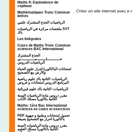
Maths fi: Equivalence de
capitaux
Créer un site internet avec e
Mathématiques Tronc Commun
lettres
الرياضيات الجذع المشترك علمي
ملخصات مركزة في الرياضيات SVT
باك
Les Intégrales
Cours de Maths Tronc Commun
sciences BAC International
الجذع المشترك
عـــــــــــلــــــــمــــــــــــي
الرياضيات الدروس
امتحانات الباكالوريا احرار علوم الحياة
والأرض مع التصحيح
الرياضيات: الثانية باك علوم رياضية
البرنامج الدروس امتحانات و فروض
الرياضيات: الثانية باك علوم فيزيائية
مقرر دروس مادة الرياضيات السنة
الثانية بكالوريا مسلك الآداب
Maths: 1ère Bac International
sciences ex cours et exercices
PDF تحميل امتحانات وطنية و جهوية
باكالوريا احرار مع التصحيح بصيغة
مقرر دروس مادة الرياضيات السنة
الثانية باكالوريا مسلك العلوم