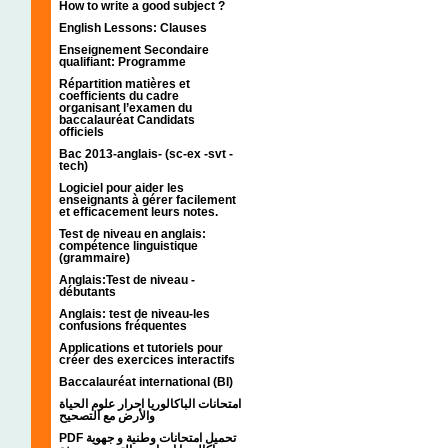
How to write a good subject ?
English Lessons: Clauses
Enseignement Secondaire
qualifiant: Programme
Répartition matières et
coefficients du cadre
organisant l’examen du
baccalauréat Candidats
officiels
Bac 2013-anglais- (sc-ex -svt -
tech)
Logiciel pour aider les
enseignants à gérer facilement
et efficacement leurs notes.
Test de niveau en anglais:
compétence linguistique
(grammaire)
Anglais:Test de niveau -
débutants
Anglais: test de niveau-les
confusions fréquentes
Applications et tutoriels pour
créer des exercices interactifs
Baccalauréat international (BI)
امتحانات الباكالوريا احرار علوم الحياة
والأرض مع التصحيح
PDF تحميل امتحانات وطنية و جهوية