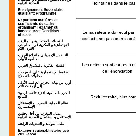
lointaines dans le pas
الوحدة الترابية
Enseignement Secondaire
qualifiant: Programme
Répartition matières et
coefficients du cadre
organisant l’examen du
baccalauréat Candidats
Le narrateur a du recul par 
officiels
ces actions qui sont mises à
التحولات الإقتصادية و المالية و
الإجتماعية و الفكرية في العالم في
القرن 19م
التنافس الإمبريالي و اندلاع الحرب
العالمية الأولى
Les actions sont coupées 
اليقظة الفكرية بالمشرق العربي
de l’énonciation.
الضغوط الإستعمارية على المغرب و
محاولات الإصلاح
أوربا من نهاية الحرب العالمية الأولى
إلى أزمة 1929م
<الحرب العالمية الثانية <الأسباب و
النتائج
Récit littéraire, plus so
نظام الحماية بالمغرب و الإستغلال
الإستعماري
نضال المغرب من أجل تحقيق
الإستقلال و استكمال الوحدة الترابية
ملف العولمة و التحديات الراهنة
Examen régional:histoire-géo
2013-casa