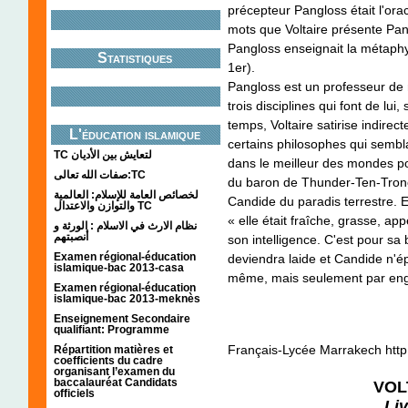
précepteur Pangloss était l'ora
mots que Voltaire présente Pan
Pangloss enseignait la métaph
Statistiques
1er).
Pangloss est un professeur de 
trois disciplines qui font de lui
temps, Voltaire satirise indire
L'éducation islamique
certains philosophes qui sembla
TC لتعايش بين الأديان
dans le meilleur des mondes po
صفات الله تعالى:TC
du baron de Thunder-Ten-Tronckh
لخصائص العامة للإسلام: العالمية
Candide du paradis terrestre. El
والتوازن والاعتدال TC
« elle était fraîche, grasse, ap
نظام الارث في الاسلام : الورثة و
أنصبتهم
son intelligence. C'est pour sa 
Examen régional-éducation
deviendra laide et Candide n'ép
islamique-bac 2013-casa
même, mais seulement par en
Examen régional-éducation
islamique-bac 2013-meknès
Enseignement Secondaire
qualifiant: Programme
Français-Lycée Marrakech http:/
Répartition matières et
coefficients du cadre
organisant l’examen du
baccalauréat Candidats
VOL
officiels
Liv