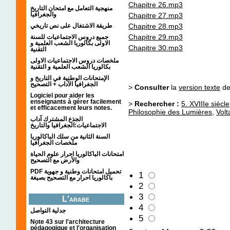
Chapitre 26.mp3
منهجية التعامل مع امتحان التاريخ
والجغرافيا
Chapitre 27.mp3
طريقة الاشتغال على نص تاريخي
Chapitre 28.mp3
Chapitre 29.mp3
جميع دروس الاجتماعيات للسنة
الاولى بكالوريا الشعب العلمية و
Chapitre 30.mp3
التقنية
ملخصات دروس الاجتماعيات الاولى
بكالوريا الشعب العلمية و التقنية
الإمتحانات الوطنية في التاريخ و
الجغرافيا الآداب + التصحيح
>
Consulter
la
version texte
de 
Logiciel pour aider les
enseignants à gérer facilement
>
Rechercher :
5. XVIIIe siècle
et efficacement leurs notes.
Philosophie des Lumières
,
Volt
الجذع المشترك آداب
الاجتماعيات:الجغرافيا والتاريخ
السنة الثانية من سلك الباكالوريا
ملخصات الجغرافيا
امتحانات الباكالوريا احرار علوم الحياة
والأرض مع التصحيح
PDF تحميل امتحانات وطنية و جهوية
1
باكالوريا احرار مع التصحيح بصيغة
2
3
L'arabe
4
جدلية التواصل
5
Note 43 sur l'architecture
pédagogique et l'organisation