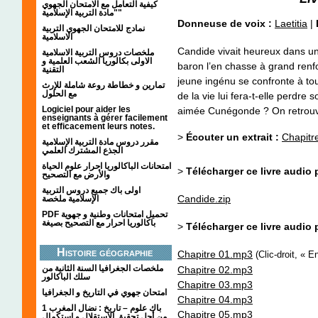
كيفية التعامل مع الامتحان الجهوي
"مادة التربية الإسلامية"
Donneuse de voix :
Laetitia
|
نمادج للامتحان الجهوي التربية
الاسلامية
Candide vivait heureux dans un
ملخصات دروس التربية الاسلامية
الاولى بكالوريا الشعب العلمية و
baron l’en chasse à grand renfo
التقنية
jeune ingénu se confronte à tout
تمارين و خطاطة روعة شاملة للإرث
مع الحلول
de la vie lui fera-t-elle perdre 
Logiciel pour aider les
aimée Cunégonde ? On retrouve i
enseignants à gérer facilement
et efficacement leurs notes.
>
Écouter un extrait :
Chapitr
مقرر دروس مادة التربية الإسلامية
الجذع المشترك العلمي
امتحانات الباكالوريا احرار علوم الحياة
>
Télécharger ce livre audio p
والأرض مع التصحيح
اولى باك جميع دروس التربية
Candide.zip
الإسلامية ملخصة
PDF تحميل امتحانات وطنية و جهوية
باكالوريا احرار مع التصحيح بصيغة
>
Télécharger ce livre audio 
Histoire géographie
Chapitre 01.mp3
(Clic-droit, « E
ملخصات الجغرافيا السنة الثانية من
Chapitre 02.mp3
سلك الباكالور
Chapitre 03.mp3
امتحان جهوي في التاريخ و الجغرافيا
Chapitre 04.mp3
1 باك علوم – تاريخ : نضال المغرب
Chapitre 05.mp3
من أجل تحقيق الاستقلال و استكمال