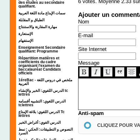
6
votes. Moyenne
2.33
sur
des études au secondaire
qualifiant.
سمات الإبداع مادة اللغة العربية
Ajouter un comment
الطباق و المقابلة
Nom
مهارة المقارنة والاستنتاج
الإستعارة
E-mail
الإستفهام
Enseignement Secondaire
Site Internet
qualifiant: Programme
Répartition matières et
coefficients du cadre
Message
organisant l’examen du
baccalauréat Candidats
officiels
1éreBac - ملخص في دروس اللغة
العربية
الدرس اللغوي: الخبر والإنشاء tc
lettres
الدرس اللغوي: التشبيه أقسامه
tclettres
الدرس اللغوي: بلاغة الإمتاع Tc
Anti-spam
lettres
الدرس الغوي: أغراض الخبر
CLIQUEZ POUR V
النصوص و التطبيقات: الحكي : نمط
السرد
النصوص و التطبيقات: الحكي : نمط