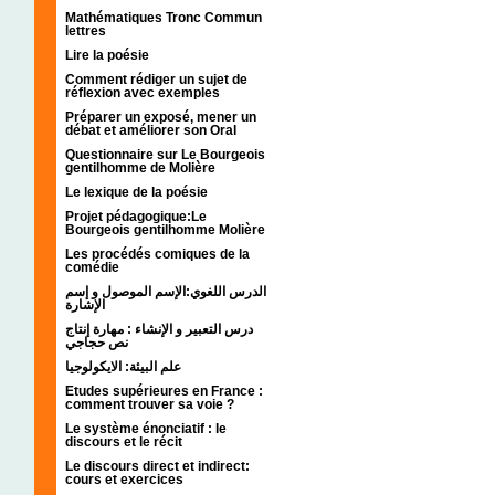
Mathématiques Tronc Commun
lettres
Lire la poésie
Comment rédiger un sujet de
réflexion avec exemples
Préparer un exposé, mener un
débat et améliorer son Oral
Questionnaire sur Le Bourgeois
gentilhomme de Molière
Le lexique de la poésie
Projet pédagogique:Le
Bourgeois gentilhomme Molière
Les procédés comiques de la
comédie
الدرس اللغوي:الإسم الموصول و إسم
الإشارة
درس التعبير و الإنشاء : مهارة إنتاج
نص حجاجي
علم البيئة: الايكولوجيا
Etudes supérieures en France :
comment trouver sa voie ?
Le système énonciatif : le
discours et le récit
Le discours direct et indirect:
cours et exercices