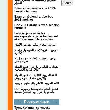
الحوار
Examen régional:arabe 2013-
tanger - tétouan
Examen régional arabe-bac
2013-meknès
Bac 2013: arabe lettres-session
normale
Logiciel pour aider les
enseignants à gérer facilement
et efficacement leurs notes.
الدرس اللغوي:تذكير بدروس الإملاء
الدرس اللغوي:الإسم الموصول و إسم
الإشارة
درس التعبير و الإنشاء : مهارة إنتاج
نص حجاجي
امتحانات الباكالوريا احرار علوم الحياة
والأرض مع التصحيح
اللغة العربية: الثانية باك علوم الحياة
والارض امتحانات و فروض
اللغة العربية: الأولى باك علوم تجريبية
PDF تحميل امتحانات وطنية و جهوية
باكالوريا احرار مع التصحيح بصيغة
Physique chimie
Tronc commun sciences: