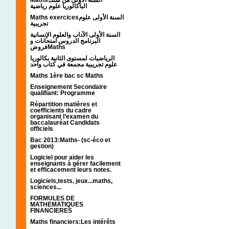
الباكالوريا علوم رياضية
Maths exercicesالسنة الأولى علوم
تجريبية
السنة الأولى الآداب والعلوم الإنسانية
البرنامج الدروس امتحانات و
فروضMaths
الرياضيات لمستوى الثانية بكالوريا
علوم تجريبية مجمعة في كتاب واحد
Maths 1ère bac sc Maths
Enseignement Secondaire
qualifiant: Programme
Répartition matières et
coefficients du cadre
organisant l’examen du
baccalauréat Candidats
officiels
Bac 2013:Maths- (sc-éco et
gestion)
Logiciel pour aider les
enseignants à gérer facilement
et efficacement leurs notes.
Logiciels,tests, jeux...maths,
sciences...
FORMULES DE
MATHEMATIQUES
FINANCIERES
Maths financiers:Les intérêts