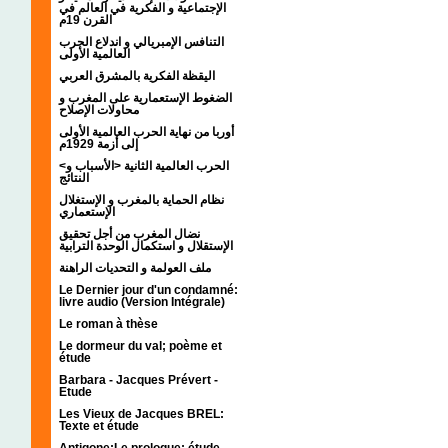
الإجتماعية و الفكرية في العالم في
القرن 19م
التنافس الإمبريالي و اندلاع الحرب
العالمية الأولى
اليقظة الفكرية بالمشرق العربي
الضغوط الإستعمارية على المغرب و
محاولات الإصلاح
أوربا من نهاية الحرب العالمية الأولى
إلى أزمة 1929م
<الحرب العالمية الثانية <الأسباب و
النتائج
نظام الحماية بالمغرب و الإستغلال
الإستعماري
نضال المغرب من أجل تحقيق
الإستقلال و استكمال الوحدة الترابية
ملف العولمة و التحديات الراهنة
Le Dernier jour d'un condamné:
livre audio (Version Intégrale)
Le roman à thèse
Le dormeur du val; poème et
étude
Barbara - Jacques Prévert -
Etude
Les Vieux de Jacques BREL:
Texte et étude
Antigone:Le prologue; étude