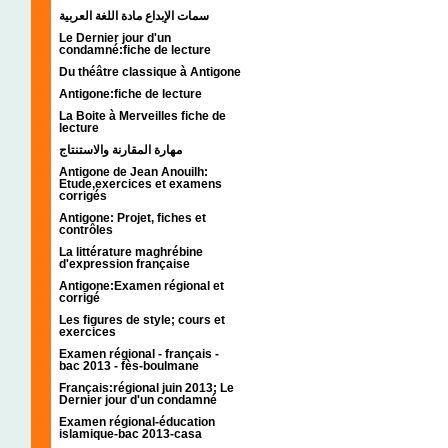
سمات الإبداع مادة اللغة العربية
Le Dernier jour d'un
condamné:fiche de lecture
Du théâtre classique à Antigone
Antigone:fiche de lecture
La Boite à Merveilles fiche de
lecture
مهارة المقارنة والاستنتاج
Antigone de Jean Anouilh:
Etude,exercices et examens
corrigés
Antigone: Projet, fiches et
contrôles
La littérature maghrébine
d'expression française
Antigone:Examen régional et
corrigé
Les figures de style; cours et
exercices
Examen régional - français -
bac 2013 - fès-boulmane
Français:régional juin 2013; Le
Dernier jour d'un condamné
Examen régional-éducation
islamique-bac 2013-casa