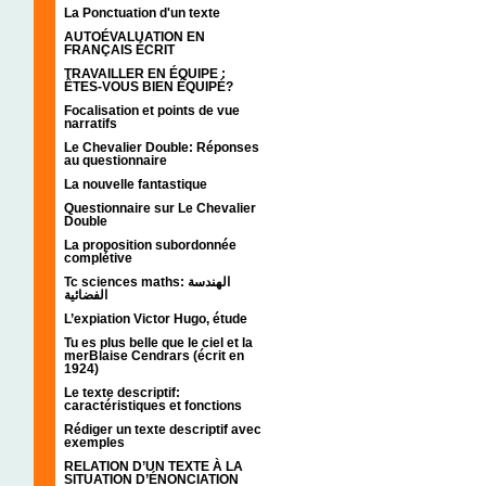
La Ponctuation d'un texte
AUTOÉVALUATION EN
FRANÇAIS ÉCRIT
TRAVAILLER EN ÉQUIPE :
ÊTES-VOUS BIEN ÉQUIPÉ?
Focalisation et points de vue
narratifs
Le Chevalier Double: Réponses
au questionnaire
La nouvelle fantastique
Questionnaire sur Le Chevalier
Double
La proposition subordonnée
complétive
Tc sciences maths: الهندسة
الفضائية
L’expiation Victor Hugo, étude
Tu es plus belle que le ciel et la
merBlaise Cendrars (écrit en
1924)
Le texte descriptif:
caractéristiques et fonctions
Rédiger un texte descriptif avec
exemples
RELATION D’UN TEXTE À LA
SITUATION D’ÉNONCIATION