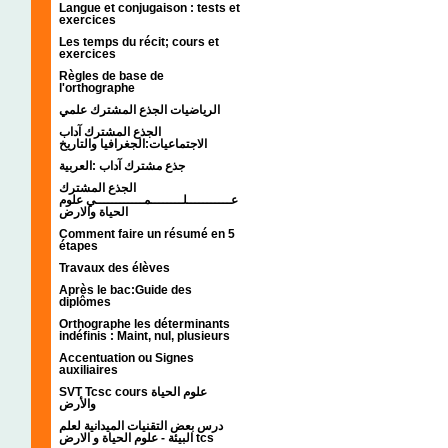
Langue et conjugaison : tests et
exercices
Les temps du récit; cours et
exercices
Règles de base de
l'orthographe
الرياضيات الجذع المشترك علمي
الجذع المشترك آداب
الاجتماعيات:الجغرافيا والتاريخ
جذع مشترك آداب :العربية
الجذع المشترك
عـــــــــــلــــــــمــــــــــــي علوم
الحياة والارض
Comment faire un résumé en 5
étapes
Travaux des élèves
Après le bac:Guide des
diplômes
Orthographe les déterminants
indéfinis : Maint, nul, plusieurs
Accentuation ou Signes
auxiliaires
SVT Tcsc cours علوم الحياة
والأرض
درس بعض التقنيات الميدانية لعلم
البيئة - علوم الحياة و الارض tcs