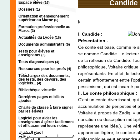
Candide V
Espace éléve
(16)
Dossiers
(1)
Orientation et enseignement
supérieur au Maroc
(6)
k
Formation professionnelle au
Maroc
(3)
I. Candide :
Actualités du Lycée
(16)
Présentation :
Documents administratifs
(5)
Ce conte est basé, comme le si
Tests pour élèves et
se nomme Candide. Le lecteur es
enseignants
(3)
de la réflexion de Candide. Tou
Tests diagnostiques
(4)
philosophique, Voltaire critique
Ressources pour les profs
(4)
représentants. En effet, le lect
Téléchargez des documents,
des tests, des devoirs, des
certain affrontement entre l’opt
logiciels...
(4)
pessimisme, qui est incarné par 
Bibliothèque virtuelle
II. Le conte philosophique :
Dernières pages et billets
C’est un conte divertissant, qu
ajoutés
accumulation de péripéties et p
Charte de classe à faire signer
par les élèves
Voltaire à propos de Zadig, « u
Logiciel pour aider les
narration ou description métap
enseignants à gérer facilement
et efficacement leurs notes.
représente une idée.). Une véri
apparence légère, le conteur ab
الجذع المشترك
عـــــــــــلــــــــمــــــــــــي علوم
philosophique veut apprendre et 
الحياة والارض