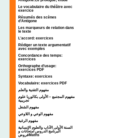
Le vocabulaire du théâtre avec
exercice
Résumés des scènes
d’Antigone
Les marqueurs de relation dans
le texte
L'accord: exercices
Rédiger un texte argumentatif
avec exemples
Concordance des temps:
exercices
Orthographe d’usage:
exercices PDF
Syntaxe: exercices
Vocabulaire: exercices PDF
مفهوم التقنية والعلم
مفهوم المجتمع – الأولى بكالوريا علوم
تجريبية
مفهوم الشغل
مفهوم الوعي و اللاوعي
مفهوم الرغبة
السنة الأولى الآداب والعلوم الإنسانية
البرنامج الدروس امتحانات و
فروضMaths