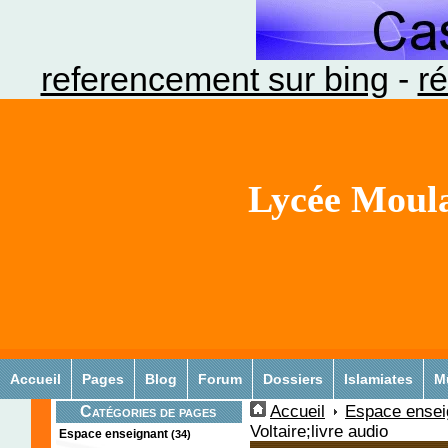
referencement sur bing
-
ré
Lycée Moula
Accueil
Pages
Blog
Forum
Dossiers
Islamiates
M
Accueil
Espace ensei
Catégories de pages
Voltaire;livre audio
Espace enseignant
(34)