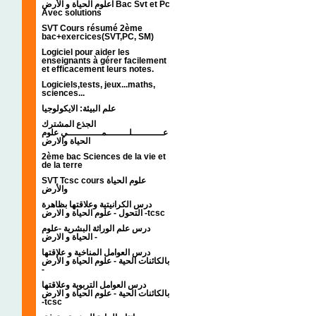
اعلوم الحياة و الأرض Bac Svt et Pc
Avec solutions
SVT Cours résumé 2ème
bac+exercices(SVT,PC, SM)
Logiciel pour aider les
enseignants à gérer facilement
et efficacement leurs notes.
Logiciels,tests, jeux...maths,
sciences...
علم البيئة: الايكولوجيا
الجذع المشترك
عـــــــــــلــــــــمــــــــــــي علوم
الحياة والارض
2ème bac Sciences de la vie et
de la terre
SVT Tcsc cours علوم الحياة
والأرض
درس الكرانيتية وعلاقتها بظاهرة
التحول - علوم الحياة و الارض -tcsc
درس علم الوراثة البشرية -علوم
الحياة و الارض -
درس العوامل المناخية و علاقتها
بالكائنات الحية - علوم الحياة و الأرض
-
درس العوامل التربوية وعلاقتها
بالكائنات الحية - علوم الحياة و الارض
-tcsc