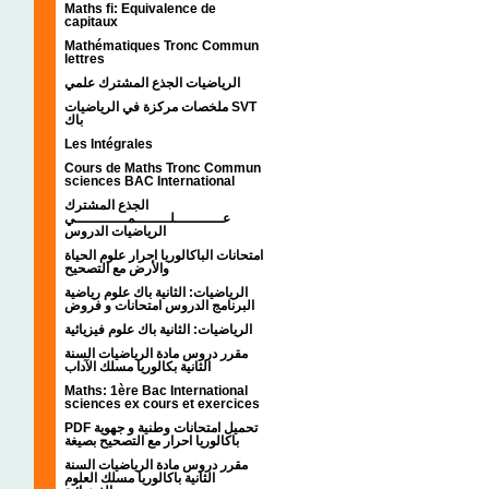
Maths fi: Equivalence de
capitaux
Mathématiques Tronc Commun
lettres
الرياضيات الجذع المشترك علمي
ملخصات مركزة في الرياضيات SVT
باك
Les Intégrales
Cours de Maths Tronc Commun
sciences BAC International
الجذع المشترك
عـــــــــــلــــــــمــــــــــــي
الرياضيات الدروس
امتحانات الباكالوريا احرار علوم الحياة
والأرض مع التصحيح
الرياضيات: الثانية باك علوم رياضية
البرنامج الدروس امتحانات و فروض
الرياضيات: الثانية باك علوم فيزيائية
مقرر دروس مادة الرياضيات السنة
الثانية بكالوريا مسلك الآداب
Maths: 1ère Bac International
sciences ex cours et exercices
PDF تحميل امتحانات وطنية و جهوية
باكالوريا احرار مع التصحيح بصيغة
مقرر دروس مادة الرياضيات السنة
الثانية باكالوريا مسلك العلوم