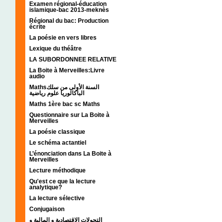
Examen régional-éducation
islamique-bac 2013-meknès
Régional du bac: Production
écrite
La poésie en vers libres
Lexique du théâtre
LA SUBORDONNEE RELATIVE
La Boite à Merveilles:Livre
audio
Mathsالسنة الأولى من سلك
الباكالوريا علوم رياضية
Maths 1ère bac sc Maths
Questionnaire sur La Boite à
Merveilles
La poésie classique
Le schéma actantiel
L’énonciation dans La Boite à
Merveilles
Lecture méthodique
Qu'est ce que la lecture
analytique?
La lecture sélective
Conjugaison
التحولات الإقتصادية و المالية و