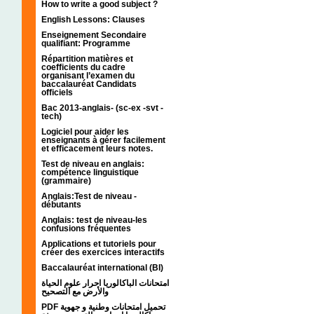
How to write a good subject ?
English Lessons: Clauses
Enseignement Secondaire
qualifiant: Programme
Répartition matières et
coefficients du cadre
organisant l’examen du
baccalauréat Candidats
officiels
Bac 2013-anglais- (sc-ex -svt -
tech)
Logiciel pour aider les
enseignants à gérer facilement
et efficacement leurs notes.
Test de niveau en anglais:
compétence linguistique
(grammaire)
Anglais:Test de niveau -
débutants
Anglais: test de niveau-les
confusions fréquentes
Applications et tutoriels pour
créer des exercices interactifs
Baccalauréat international (BI)
امتحانات الباكالوريا احرار علوم الحياة
والأرض مع التصحيح
PDF تحميل امتحانات وطنية و جهوية