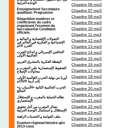
الوحدة الترابية
Chapitre 06.mp3
Enseignement Secondaire
Chapitre 07.mp3
qualifiant: Programme
Chapitre 08.mp3
Répartition matières et
coefficients du cadre
Chapitre 09.mp3
organisant l’examen du
Chapitre 10.mp3
baccalauréat Candidats
officiels
Chapitre 11.mp3
التحولات الإقتصادية و المالية و
Chapitre 12.mp3
الإجتماعية و الفكرية في العالم في
القرن 19م
Chapitre 13.mp3
التنافس الإمبريالي و اندلاع الحرب
Chapitre 14.mp3
العالمية الأولى
Chapitre 15.mp3
اليقظة الفكرية بالمشرق العربي
Chapitre 16.mp3
الضغوط الإستعمارية على المغرب و
Chapitre 17.mp3
محاولات الإصلاح
Chapitre 18.mp3
أوربا من نهاية الحرب العالمية الأولى
إلى أزمة 1929م
Chapitre 19.mp3
<الحرب العالمية الثانية <الأسباب و
Chapitre 20.mp3
النتائج
Chapitre 21.mp3
نظام الحماية بالمغرب و الإستغلال
Chapitre 21.mp3
الإستعماري
Chapitre 22.mp3
نضال المغرب من أجل تحقيق
الإستقلال و استكمال الوحدة الترابية
Chapitre 23.mp3
ملف العولمة و التحديات الراهنة
Chapitre 24.mp3
Examen régional:histoire-géo
Chapitre 25.mp3
2013-casa