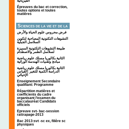
الفيزيائية
Épreuves du bac et correction,
toutes options et toutes
matières
Sciences de la vie et de la
terre
فرض محروس علوم الحياة والأرض
التشوهات التكتونیة المصاحبة لتكوین
السلاسل الجبلیة
طبيعة التشوهات التكتونية المميزة
لسلاسل الطمر والاصطدام
الثانية بكالوريا مسلك علوم رياضية
مبادئ وتقنيات الهندسة الوراثية
الثانية بكالوريا مسلك علوم رياضية
الدراسة الكمية للتغير :القياس
الإحيائي
Enseignement Secondaire
qualifiant: Programme
Répartition matières et
coefficients du cadre
organisant l’examen du
baccalauréat Candidats
officiels
Epreuve svt- bac-session
rattrapage-2013
Bac 2013:svt -sc ex, filière sc
physiques