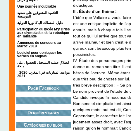
didactique.
Une journée inoubliable
III. Étude d'un thème :
التلاميذ المتفوقين على صعيد
الموسسة
L’idée que Voltaire a voulu fai
دليل المسالك الباكالوريا الدولية
est une critique implicite de l
Participation du lycée M'y Driss
ennuis, mais à chaque fois il se
aux olympiades de la robotique
tout ce qui lui arrive que tout v
en Taillande
arrive malheur et bien c’est le
Annonces de concours au
Maroc 2019
qui eux sont beaucoup plus ter
Logiciel pour conjuguer les
pessimistes.
verbes en anglais
IV. Étude des personnages pri
انطلاق عملية التسجيل للحصول على
منحة
donne au roman son titre. Il e
مواعيد المباريات في المغرب 2020_
héros de l'oeuvre. Même étant 
2021
que très peu de choses sur lui
très brève description : « Sa 
Page Facebook
Le nom provient de l'étude d
Candide invoque l'innocence de 
Bon sens et simplicité font ai
quelques mots tout est dit, Cand
Dernières pages
Cependant, le caractère fait l'
jugement assez droit, avec l'espr
Catégories du blog
raison qu'on le nommait Candid