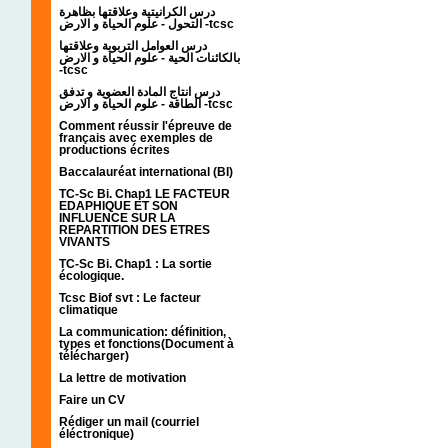
درس الكرانيتية وعلاقتها بظاهرة
التحول - علوم الحياة و الارض -tcsc
درس العوامل التربوية وعلاقتها
بالكائنات الحية - علوم الحياة و الارض
-tcsc
درس انتاج المادة العضوية و تدفق
الطاقة - علوم الحياة و الارض -tcsc
Comment réussir l'épreuve de
français avec exemples de
productions écrites
Baccalauréat international (BI)
TC-Sc Bi. Chap1 LE FACTEUR
EDAPHIQUE ET SON
INFLUENCE SUR LA
REPARTITION DES ETRES
VIVANTS
TC-Sc Bi. Chap1 : La sortie
écologique.
Tcsc Biof svt : Le facteur
climatique
La communication: définition,
types et fonctions(Document à
télécharger)
La lettre de motivation
Faire un CV
Rédiger un mail (courriel
éléctronique)