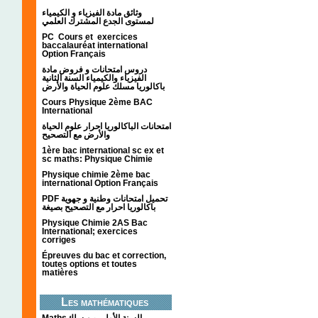
وثائق مادة الفيزياء و الكيمياء
لمستوى الجدع المشترك العلمي
PC Cours et exercices
baccalauréat international
Option Français
دروس امتحانات و فروض مادة
الفيزياء والكيمياء السنة الثانية
باكالوريا مسلك علوم الحياة والأرض
Cours Physique 2ème BAC
International
امتحانات الباكالوريا احرار علوم الحياة
والأرض مع التصحيح
1ère bac international sc ex et
sc maths: Physique Chimie
Physique chimie 2ème bac
international Option Français
PDF تحميل امتحانات وطنية و جهوية
باكالوريا احرار مع التصحيح بصيغة
Physique Chimie 2AS Bac
International; exercices
corriges
Épreuves du bac et correction,
toutes options et toutes
matières
Les mathématiques
Mathsالسنة الأولى من سلك