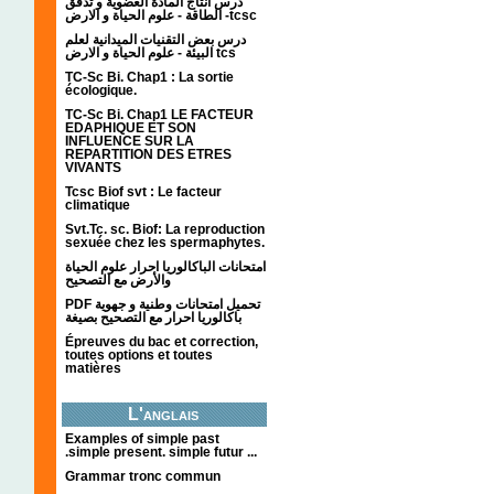
درس انتاج المادة العضوية و تدفق
الطاقة - علوم الحياة و الارض -tcsc
درس بعض التقنيات الميدانية لعلم
البيئة - علوم الحياة و الارض tcs
TC-Sc Bi. Chap1 : La sortie
écologique.
TC-Sc Bi. Chap1 LE FACTEUR
EDAPHIQUE ET SON
INFLUENCE SUR LA
REPARTITION DES ETRES
VIVANTS
Tcsc Biof svt : Le facteur
climatique
Svt.Tc. sc. Biof: La reproduction
sexuée chez les spermaphytes.
امتحانات الباكالوريا احرار علوم الحياة
والأرض مع التصحيح
PDF تحميل امتحانات وطنية و جهوية
باكالوريا احرار مع التصحيح بصيغة
Épreuves du bac et correction,
toutes options et toutes
matières
L'anglais
Examples of simple past
.simple present. simple futur ...
Grammar tronc commun