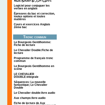
باكالوريا احرار مع التصحيح بصيغة
Logiciel pour conjuguer les
verbes en anglais
Épreuves du bac et correction,
toutes options et toutes
matières
Cours et exercices Anglais
2ème bac
Tronc commun
Le Bourgeois Gentilhomme:
Fiche de lecture
Le Chevalier Double:Fiche de
lecture
Programme de français tronc
commun
Le Bourgeois Gentilhomme en
scène
LE CHEVALIER
DOUBLE:integrale
Séquences: La nouvelle
fantastique; Le Chevalier
Double
Le Chevalier double:livre audio
Aux champs:livre audio
Fiche de lecture de Aux