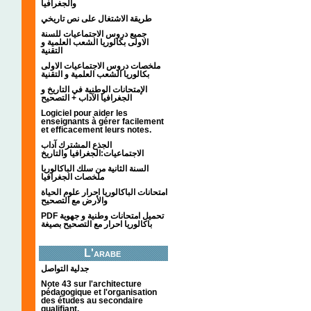
والجغرافيا
طريقة الاشتغال على نص تاريخي
جميع دروس الاجتماعيات للسنة
الاولى بكالوريا الشعب العلمية و
التقنية
ملخصات دروس الاجتماعيات الاولى
بكالوريا الشعب العلمية و التقنية
الإمتحانات الوطنية في التاريخ و
الجغرافيا الآداب + التصحيح
Logiciel pour aider les
enseignants à gérer facilement
et efficacement leurs notes.
الجذع المشترك آداب
الاجتماعيات:الجغرافيا والتاريخ
السنة الثانية من سلك الباكالوريا
ملخصات الجغرافيا
امتحانات الباكالوريا احرار علوم الحياة
والأرض مع التصحيح
PDF تحميل امتحانات وطنية و جهوية
باكالوريا احرار مع التصحيح بصيغة
L'arabe
جدلية التواصل
Note 43 sur l'architecture
pédagogique et l'organisation
des études au secondaire
qualifiant.