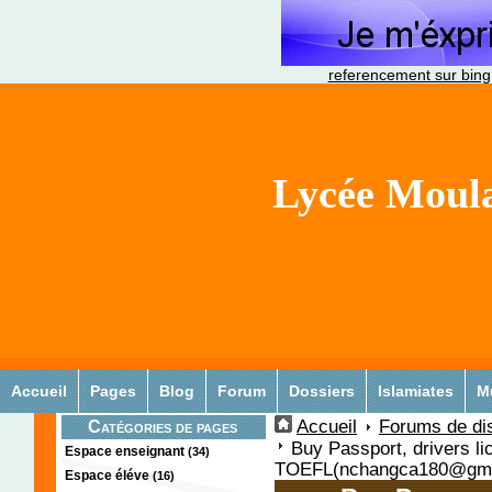
referencement sur bing
Lycée Moula
Accueil
Pages
Blog
Forum
Dossiers
Islamiates
M
Accueil
Forums de di
Catégories de pages
Buy Passport, drivers li
Espace enseignant
(34)
TOEFL(nchangca180@gma
Espace éléve
(16)