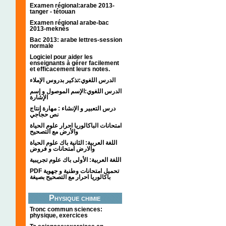
Examen régional:arabe 2013-
tanger - tétouan
Examen régional arabe-bac
2013-meknès
Bac 2013: arabe lettres-session
normale
Logiciel pour aider les
enseignants à gérer facilement
et efficacement leurs notes.
الدرس اللغوي:تذكير بدروس الإملاء
الدرس اللغوي:الإسم الموصول و إسم
الإشارة
درس التعبير و الإنشاء : مهارة إنتاج
نص حجاجي
امتحانات الباكالوريا احرار علوم الحياة
والأرض مع التصحيح
اللغة العربية: الثانية باك علوم الحياة
والارض امتحانات و فروض
اللغة العربية: الأولى باك علوم تجريبية
PDF تحميل امتحانات وطنية و جهوية
باكالوريا احرار مع التصحيح بصيغة
Physique chimie
Tronc commun sciences:
physique, exercices