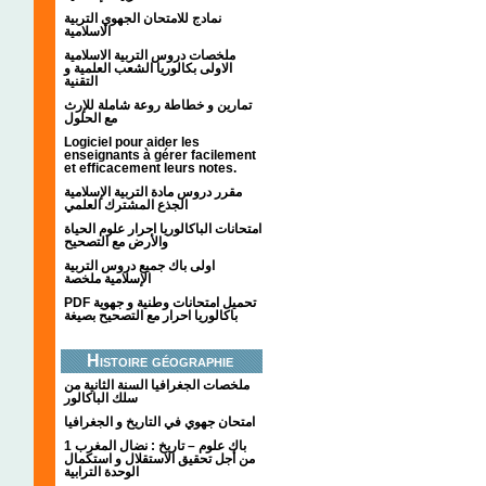
نمادج للامتحان الجهوي التربية
الاسلامية
ملخصات دروس التربية الاسلامية
الاولى بكالوريا الشعب العلمية و
التقنية
تمارين و خطاطة روعة شاملة للإرث
مع الحلول
Logiciel pour aider les
enseignants à gérer facilement
et efficacement leurs notes.
مقرر دروس مادة التربية الإسلامية
الجذع المشترك العلمي
امتحانات الباكالوريا احرار علوم الحياة
والأرض مع التصحيح
اولى باك جميع دروس التربية
الإسلامية ملخصة
PDF تحميل امتحانات وطنية و جهوية
باكالوريا احرار مع التصحيح بصيغة
Histoire géographie
ملخصات الجغرافيا السنة الثانية من
سلك الباكالور
امتحان جهوي في التاريخ و الجغرافيا
1 باك علوم – تاريخ : نضال المغرب
من أجل تحقيق الاستقلال و استكمال
الوحدة الترابية