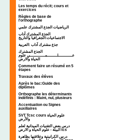
Les temps du récit; cours et
exercices
Règles de base de
l'orthographe
الرياضيات الجذع المشترك علمي
الجذع المشترك آداب
الاجتماعيات:الجغرافيا والتاريخ
جذع مشترك آداب :العربية
الجذع المشترك
عـــــــــــلــــــــمــــــــــــي علوم
الحياة والارض
Comment faire un résumé en 5
étapes
Travaux des élèves
Après le bac:Guide des
diplômes
Orthographe les déterminants
indéfinis : Maint, nul, plusieurs
Accentuation ou Signes
auxiliaires
SVT Tcsc cours علوم الحياة
والأرض
درس بعض التقنيات الميدانية لعلم
البيئة - علوم الحياة و الارض tcs
درس الكرانيتية وعلاقتها بظاهرة