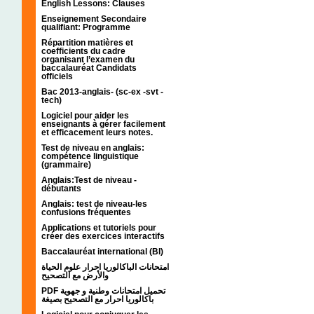
English Lessons: Clauses
Enseignement Secondaire
qualifiant: Programme
Répartition matières et
coefficients du cadre
organisant l’examen du
baccalauréat Candidats
officiels
Bac 2013-anglais- (sc-ex -svt -
tech)
Logiciel pour aider les
enseignants à gérer facilement
et efficacement leurs notes.
Test de niveau en anglais:
compétence linguistique
(grammaire)
Anglais:Test de niveau -
débutants
Anglais: test de niveau-les
confusions fréquentes
Applications et tutoriels pour
créer des exercices interactifs
Baccalauréat international (BI)
امتحانات الباكالوريا احرار علوم الحياة
والأرض مع التصحيح
PDF تحميل امتحانات وطنية و جهوية
باكالوريا احرار مع التصحيح بصيغة