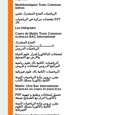
Mathématiques Tronc Commun
lettres
الرياضيات الجذع المشترك علمي
ملخصات مركزة في الرياضيات SVT
باك
Les Intégrales
Cours de Maths Tronc Commun
sciences BAC International
الجذع المشترك
عـــــــــــلــــــــمــــــــــــي
الرياضيات الدروس
امتحانات الباكالوريا احرار علوم الحياة
والأرض مع التصحيح
الرياضيات: الثانية باك علوم رياضية
البرنامج الدروس امتحانات و فروض
الرياضيات: الثانية باك علوم فيزيائية
مقرر دروس مادة الرياضيات السنة
الثانية بكالوريا مسلك الآداب
Maths: 1ère Bac International
sciences ex cours et exercices
PDF تحميل امتحانات وطنية و جهوية
باكالوريا احرار مع التصحيح بصيغة
مقرر دروس مادة الرياضيات السنة
الثانية باكالوريا مسلك العلوم
الفيزيائية