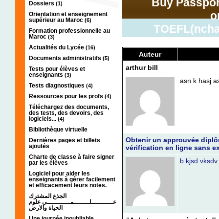
Buy Passport
Dossiers
(1)
o
Orientation et enseignement
supérieur au Maroc
(6)
TOEFL(ncha
Formation professionnelle au
Maroc
(3)
Actualités du Lycée
(16)
Auteur
Documents administratifs
(5)
arthur bill
Tests pour élèves et
enseignants
(3)
asn k hasj as
Tests diagnostiques
(4)
Ressources pour les profs
(4)
Téléchargez des documents,
des tests, des devoirs, des
logiciels...
(4)
Bibliothèque virtuelle
Obtenir un approuvée diplô
Dernières pages et billets
ajoutés
vérification en ligne sans
Charte de classe à faire signer
b kjsd vksdv
par les élèves
Logiciel pour aider les
enseignants à gérer facilement
et efficacement leurs notes.
الجذع المشترك
عـــــــــــلــــــــمــــــــــــي علوم
الحياة والارض
Une journée inoubliable