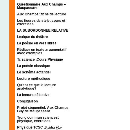
Questionnaire:Aux Champs –
Maupassant
Aux Champs: fiche de lecture
Les figures de style; cours et
exercices
LA SUBORDONNEE RELATIVE
Lexique du théâtre
La poésie en vers libres
Rédiger un texte argumentatif
avec exemples
Tc science ,Cours Physique
La poésie classique
Le schéma actantiel
Lecture méthodique
Qu'est ce que la lecture
analytique?
La lecture sélective
Conjugaison
Projet séquentiel: Aux Champs;
Guy de Maupassant
Tronc commun sciences:
physique, exercices
Physique TCSC جذع مشترك