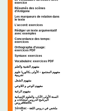
exercice
Résumés des scènes
d’Antigone
Les marqueurs de relation dans
le texte
L'accord: exercices
Rédiger un texte argumentatif
avec exemples
Concordance des temps:
exercices
Orthographe d’usage:
exercices PDF
Syntaxe: exercices
Vocabulaire: exercices PDF
مفهوم التقنية والعلم
مفهوم المجتمع – الأولى بكالوريا علوم
تجريبية
مفهوم الشغل
مفهوم الوعي و اللاوعي
مفهوم الرغبة
السنة الأولى الآداب والعلوم الإنسانية
البرنامج الدروس امتحانات و
فروضMaths
1éreBac - ملخص في دروس اللغة