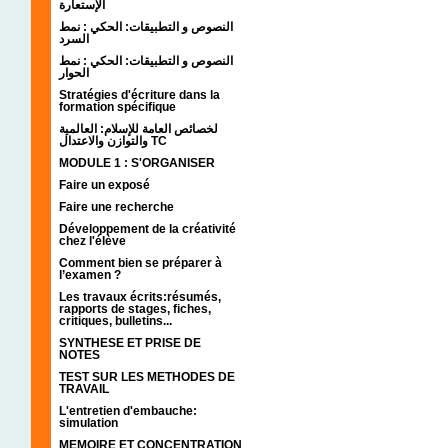
الإستعارة
النصوص و التطبيقات: الحكي : نمط
السرد
النصوص و التطبيقات: الحكي : نمط
الحوار
Stratégies d'écriture dans la
formation spécifique
لخصائص العامة للإسلام: العالمية
والتوازن والاعتدال TC
MODULE 1 : S'ORGANISER
Faire un exposé
Faire une recherche
Développement de la créativité
chez l'élève
Comment bien se préparer à
l’examen ?
Les travaux écrits:résumés,
rapports de stages, fiches,
critiques, bulletins...
SYNTHESE ET PRISE DE
NOTES
TEST SUR LES METHODES DE
TRAVAIL
L'entretien d'embauche:
simulation
MEMOIRE ET CONCENTRATION