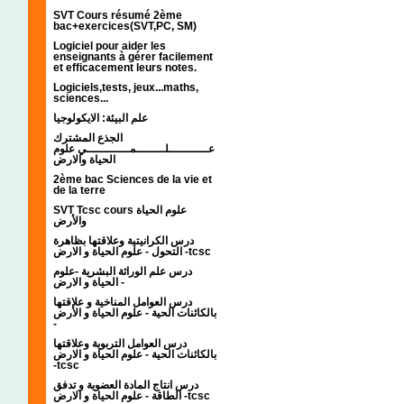
SVT Cours résumé 2ème
bac+exercices(SVT,PC, SM)
Logiciel pour aider les
enseignants à gérer facilement
et efficacement leurs notes.
Logiciels,tests, jeux...maths,
sciences...
علم البيئة: الايكولوجيا
الجذع المشترك
عـــــــــــلــــــــمــــــــــــي علوم
الحياة والارض
2ème bac Sciences de la vie et
de la terre
SVT Tcsc cours علوم الحياة
والأرض
درس الكرانيتية وعلاقتها بظاهرة
التحول - علوم الحياة و الارض -tcsc
درس علم الوراثة البشرية -علوم
الحياة و الارض -
درس العوامل المناخية و علاقتها
بالكائنات الحية - علوم الحياة و الأرض
-
درس العوامل التربوية وعلاقتها
بالكائنات الحية - علوم الحياة و الارض
-tcsc
درس انتاج المادة العضوية و تدفق
الطاقة - علوم الحياة و الارض -tcsc