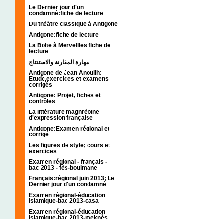
Le Dernier jour d'un
condamné:fiche de lecture
Du théâtre classique à Antigone
Antigone:fiche de lecture
La Boite à Merveilles fiche de
lecture
مهارة المقارنة والاستنتاج
Antigone de Jean Anouilh:
Etude,exercices et examens
corrigés
Antigone: Projet, fiches et
contrôles
La littérature maghrébine
d'expression française
Antigone:Examen régional et
corrigé
Les figures de style; cours et
exercices
Examen régional - français -
bac 2013 - fès-boulmane
Français:régional juin 2013; Le
Dernier jour d'un condamné
Examen régional-éducation
islamique-bac 2013-casa
Examen régional-éducation
islamique-bac 2013-meknès