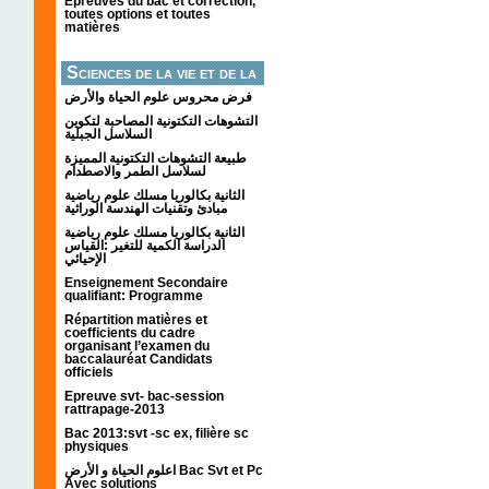
Épreuves du bac et correction,
toutes options et toutes
matières
Sciences de la vie et de la
terre
فرض محروس علوم الحياة والأرض
التشوهات التكتونیة المصاحبة لتكوین
السلاسل الجبلیة
طبيعة التشوهات التكتونية المميزة
لسلاسل الطمر والاصطدام
الثانية بكالوريا مسلك علوم رياضية
مبادئ وتقنيات الهندسة الوراثية
الثانية بكالوريا مسلك علوم رياضية
الدراسة الكمية للتغير :القياس
الإحيائي
Enseignement Secondaire
qualifiant: Programme
Répartition matières et
coefficients du cadre
organisant l’examen du
baccalauréat Candidats
officiels
Epreuve svt- bac-session
rattrapage-2013
Bac 2013:svt -sc ex, filière sc
physiques
اعلوم الحياة و الأرض Bac Svt et Pc
Avec solutions