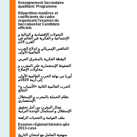
Enseignement Secondaire
qualifiant: Programme
Répartition matières et
coefficients du cadre
organisant l’examen du
baccalauréat Candidats
officiels
التحولات الإقتصادية و المالية و
الإجتماعية و الفكرية في العالم في
القرن 19م
التنافس الإمبريالي و اندلاع الحرب
العالمية الأولى
اليقظة الفكرية بالمشرق العربي
الضغوط الإستعمارية على المغرب و
محاولات الإصلاح
أوربا من نهاية الحرب العالمية الأولى
إلى أزمة 1929م
<الحرب العالمية الثانية <الأسباب و
النتائج
نظام الحماية بالمغرب و الإستغلال
الإستعماري
نضال المغرب من أجل تحقيق
الإستقلال و استكمال الوحدة الترابية
ملف العولمة و التحديات الراهنة
Examen régional:histoire-géo
2013-casa
منهجية التعامل مع امتحان التاريخ