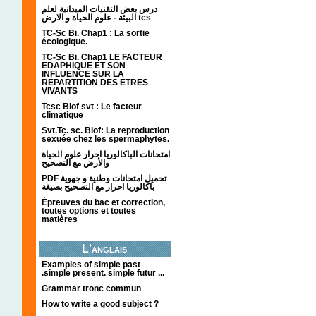
درس بعض التقنيات الميدانية لعلم
البيئة - علوم الحياة و الارض tcs
TC-Sc Bi. Chap1 : La sortie
écologique.
TC-Sc Bi. Chap1 LE FACTEUR
EDAPHIQUE ET SON
INFLUENCE SUR LA
REPARTITION DES ETRES
VIVANTS
Tcsc Biof svt : Le facteur
climatique
Svt.Tc. sc. Biof: La reproduction
sexuée chez les spermaphytes.
امتحانات الباكالوريا احرار علوم الحياة
والأرض مع التصحيح
PDF تحميل امتحانات وطنية و جهوية
باكالوريا احرار مع التصحيح بصيغة
Épreuves du bac et correction,
toutes options et toutes
matières
L'anglais
Examples of simple past
.simple present. simple futur ...
Grammar tronc commun
How to write a good subject ?