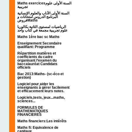
Maths exercicesالسنة الأولى علوم
تجريبية
السنة الأولى الآداب والعلوم الإنسانية
البرنامج الدروس امتحانات و
فروضMaths
الرياضيات لمستوى الثانية بكالوريا
علوم تجريبية مجمعة في كتاب واحد
Maths 1ère bac sc Maths
Enseignement Secondaire
qualifiant: Programme
Répartition matières et
coefficients du cadre
organisant l’examen du
baccalauréat Candidats
officiels
Bac 2013:Maths- (sc-éco et
gestion)
Logiciel pour aider les
enseignants à gérer facilement
et efficacement leurs notes.
Logiciels,tests, jeux...maths,
sciences...
FORMULES DE
MATHEMATIQUES
FINANCIERES
Maths financiers:Les intérêts
Maths fi: Equivalence de
capitaux