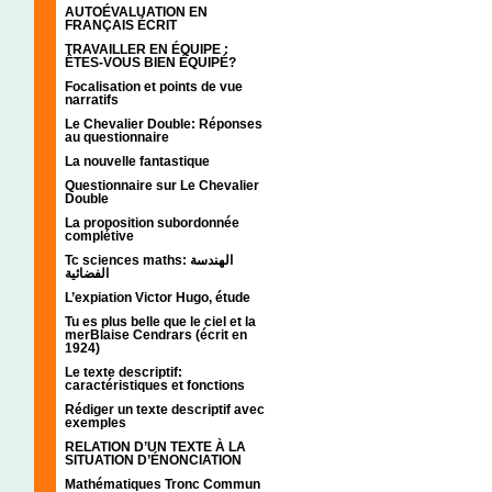
AUTOÉVALUATION EN
FRANÇAIS ÉCRIT
TRAVAILLER EN ÉQUIPE :
ÊTES-VOUS BIEN ÉQUIPÉ?
Focalisation et points de vue
narratifs
Le Chevalier Double: Réponses
au questionnaire
La nouvelle fantastique
Questionnaire sur Le Chevalier
Double
La proposition subordonnée
complétive
Tc sciences maths: الهندسة
الفضائية
L’expiation Victor Hugo, étude
Tu es plus belle que le ciel et la
merBlaise Cendrars (écrit en
1924)
Le texte descriptif:
caractéristiques et fonctions
Rédiger un texte descriptif avec
exemples
RELATION D’UN TEXTE À LA
SITUATION D’ÉNONCIATION
Mathématiques Tronc Commun