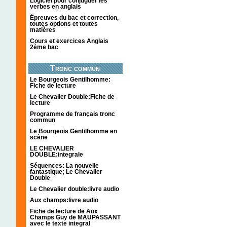
Logiciel pour conjuguer les
verbes en anglais
Épreuves du bac et correction,
toutes options et toutes
matières
Cours et exercices Anglais
2ème bac
Tronc commun
Le Bourgeois Gentilhomme:
Fiche de lecture
Le Chevalier Double:Fiche de
lecture
Programme de français tronc
commun
Le Bourgeois Gentilhomme en
scène
LE CHEVALIER
DOUBLE:integrale
Séquences: La nouvelle
fantastique; Le Chevalier
Double
Le Chevalier double:livre audio
Aux champs:livre audio
Fiche de lecture de Aux
Champs Guy de MAUPASSANT
avec le texte integral