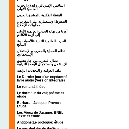
التنافس الإمبريالي و اندلاع الحرب
العالمية الأولى
اليقظة الفكرية بالمشرق العربي
الضغوط الإستعمارية على المغرب و
محاولات الإصلاح
أوربا من نهاية الحرب العالمية الأولى
إلى أزمة 1929م
<الحرب العالمية الثانية <الأسباب و
النتائج
نظام الحماية بالمغرب و الإستغلال
الإستعماري
نضال المغرب من أجل تحقيق
الإستقلال و استكمال الوحدة الترابية
ملف العولمة و التحديات الراهنة
Le Dernier jour d'un condamné:
livre audio (Version Intégrale)
Le roman à thèse
Le dormeur du val; poème et
étude
Barbara - Jacques Prévert -
Etude
Les Vieux de Jacques BREL:
Texte et étude
Antigone:Le prologue; étude
Le vocabulaire du théâtre avec