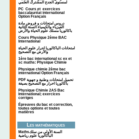
لمستوى الجدع المشترك العلمي
PC Cours et exercices
baccalauréat international
Option Français
دروس امتحانات و فروض مادة
الفيزياء والكيمياء السنة الثانية
باكالوريا مسلك علوم الحياة والأرض
Cours Physique 2ème BAC
International
امتحانات الباكالوريا احرار علوم الحياة
والأرض مع التصحيح
1ère bac international sc ex et
sc maths: Physique Chimie
Physique chimie 2ème bac
international Option Français
PDF تحميل امتحانات وطنية و جهوية
باكالوريا احرار مع التصحيح بصيغة
Physique Chimie 2AS Bac
International; exercices
corriges
Épreuves du bac et correction,
toutes options et toutes
matières
Les mathématiques
Mathsالسنة الأولى من سلك
الباكالوريا علوم رياضية