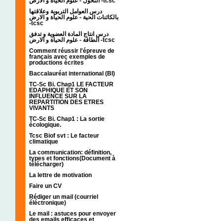
التحول - علوم الحياة و الارض -tcsc
درس العوامل التربوية وعلاقتها
بالكائنات الحية - علوم الحياة و الارض
-tcsc
درس انتاج المادة العضوية و تدفق
الطاقة - علوم الحياة و الارض -tcsc
Comment réussir l'épreuve de
français avec exemples de
productions écrites
Baccalauréat international (BI)
TC-Sc Bi. Chap1 LE FACTEUR
EDAPHIQUE ET SON
INFLUENCE SUR LA
REPARTITION DES ETRES
VIVANTS
TC-Sc Bi. Chap1 : La sortie
écologique.
Tcsc Biof svt : Le facteur
climatique
La communication: définition,
types et fonctions(Document à
télécharger)
La lettre de motivation
Faire un CV
Rédiger un mail (courriel
éléctronique)
Le mail : astuces pour envoyer
des emails efficaces et