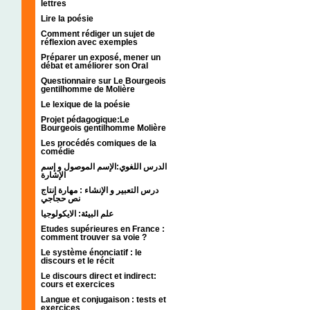
lettres
Lire la poésie
Comment rédiger un sujet de
réflexion avec exemples
Préparer un exposé, mener un
débat et améliorer son Oral
Questionnaire sur Le Bourgeois
gentilhomme de Molière
Le lexique de la poésie
Projet pédagogique:Le
Bourgeois gentilhomme Molière
Les procédés comiques de la
comédie
الدرس اللغوي:الإسم الموصول و إسم
الإشارة
درس التعبير و الإنشاء : مهارة إنتاج
نص حجاجي
علم البيئة: الايكولوجيا
Etudes supérieures en France :
comment trouver sa voie ?
Le système énonciatif : le
discours et le récit
Le discours direct et indirect:
cours et exercices
Langue et conjugaison : tests et
exercices