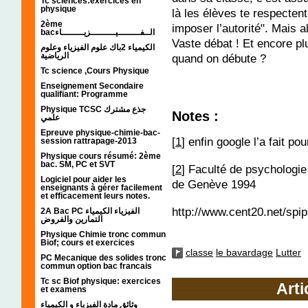
Tc sciences:exercices en
physique
là les élèves te respectent
2ème
imposer l’autorité". Mais 
bacالــفــــــــيـــــــــزيــــــــاء
Vaste débat ! Et encore p
الكيمياء 2باك علوم الفيزياء وعلوم
الرياضية
quand on débute ?
Tc science ,Cours Physique
Enseignement Secondaire
qualifiant: Programme
Physique TCSC جذع مشترك
Notes :
علمي
Epreuve physique-chimie-bac-
[
1
] enfin google l’a fait po
session rattrapage-2013
Physique cours résumé: 2ème
bac. SM, PC et SVT
[
2
] Faculté de psychologie
Logiciel pour aider les
de Genève 1994
enseignants à gérer facilement
et efficacement leurs notes.
http://www.cent20.net/spip
2A Bac PC الفيزياء الكيمياء
التمارين والفروض
Physique Chimie tronc commun
Biof; cours et exercices
classe
le bavardage
Lutter
PC Mecanique des solides tronc
commun option bac francais
Tc sc Biof physique: exercices
Arti
et examens
وثائق مادة الفيزياء و الكيمياء