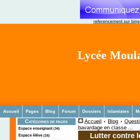
referencement sur bing
Lycée Moula
Accueil
Pages
Blog
Forum
Dossiers
Islamiates
M
Accueil
Blog
Quest
Catégories de pages
bavardage en classe ...
Espace enseignant
(34)
Lutter contre l
Espace éléve
(16)