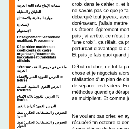
croix dans le cahier », et l
سمات الإبداع مادة اللغة العربية
ne savais pas ce que je fai
الطباق و المقابلة
débarqué tout joyeux, avec
مهارة المقارنة والاستنتاج
dorénavant, j’allais mettre
الإستعارة
Ils étaient légèrement mort
الإستفهام
puis j’ai arrêté, ce n’était
Enseignement Secondaire
qualifiant: Programme
"une croix", ça râlait, ça p
Répartition matières et
perturbait d’avantage la cl
coefficients du cadre
organisant l’examen du
Et puis je fais quoi quand j
baccalauréat Candidats
officiels
Début octobre, ce fut la p
1éreBac - ملخص في دروس اللغة
العربية
chose et je négociais alors
الدرس اللغوي: الخبر والإنشاء tc
réalisation d’un plan de c
lettres
de séparer les leaders. En
الدرس اللغوي: التشبيه أقسامه
tclettres
méthodes quand ça dérape, 
الدرس اللغوي: بلاغة الإمتاع Tc
se multiplient. Et comme j
lettres
...
الدرس الغوي: أغراض الخبر
النصوص و التطبيقات: الحكي : نمط
Ne voulant pas crier, en ay
السرد
récupéré fin octobre la dem
النصوص و التطبيقات: الحكي : نمط
الحوار
à mes élèves de les respon