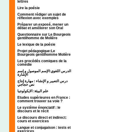
lettres
Lire la poésie
Comment rédiger un sujet de
réflexion avec exemples
Préparer un exposé, mener un
débat et améliorer son Oral
Questionnaire sur Le Bourgeois
gentilhomme de Molière
Le lexique de la poésie
Projet pédagogique:Le
Bourgeois gentilhomme Molière
Les procédés comiques de la
comédie
الدرس اللغوي:الإسم الموصول و إسم
الإشارة
درس التعبير و الإنشاء : مهارة إنتاج
نص حجاجي
علم البيئة: الايكولوجيا
Etudes supérieures en France :
comment trouver sa voie ?
Le système énonciatif : le
discours et le récit
Le discours direct et indirect:
cours et exercices
Langue et conjugaison : tests et
exercices