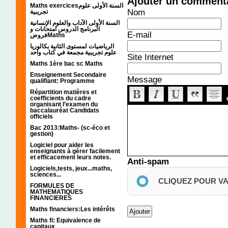
Ajouter un comment
Maths exercicesالسنة الأولى علوم
Nom
تجريبية
السنة الأولى الآداب والعلوم الإنسانية
البرنامج الدروس امتحانات و
E-mail
فروضMaths
الرياضيات لمستوى الثانية بكالوريا
علوم تجريبية مجمعة في كتاب واحد
Site Internet
Maths 1ère bac sc Maths
Enseignement Secondaire
Message
qualifiant: Programme
Répartition matières et
coefficients du cadre
organisant l’examen du
baccalauréat Candidats
officiels
Bac 2013:Maths- (sc-éco et
gestion)
Logiciel pour aider les
enseignants à gérer facilement
et efficacement leurs notes.
Anti-spam
Logiciels,tests, jeux...maths,
sciences...
CLIQUEZ POUR V
FORMULES DE
MATHEMATIQUES
FINANCIERES
Maths financiers:Les intérêts
Maths fi: Equivalence de
capitaux