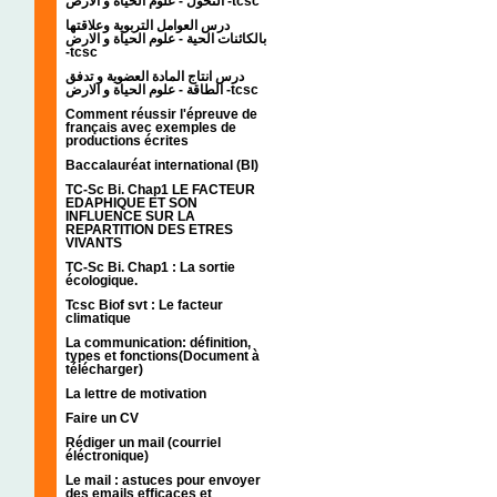
التحول - علوم الحياة و الارض -tcsc
درس العوامل التربوية وعلاقتها
بالكائنات الحية - علوم الحياة و الارض
-tcsc
درس انتاج المادة العضوية و تدفق
الطاقة - علوم الحياة و الارض -tcsc
Comment réussir l'épreuve de
français avec exemples de
productions écrites
Baccalauréat international (BI)
TC-Sc Bi. Chap1 LE FACTEUR
EDAPHIQUE ET SON
INFLUENCE SUR LA
REPARTITION DES ETRES
VIVANTS
TC-Sc Bi. Chap1 : La sortie
écologique.
Tcsc Biof svt : Le facteur
climatique
La communication: définition,
types et fonctions(Document à
télécharger)
La lettre de motivation
Faire un CV
Rédiger un mail (courriel
éléctronique)
Le mail : astuces pour envoyer
des emails efficaces et