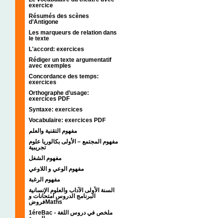
exercice
Résumés des scènes
d’Antigone
Les marqueurs de relation dans
le texte
L'accord: exercices
Rédiger un texte argumentatif
avec exemples
Concordance des temps:
exercices
Orthographe d’usage:
exercices PDF
Syntaxe: exercices
Vocabulaire: exercices PDF
مفهوم التقنية والعلم
مفهوم المجتمع – الأولى بكالوريا علوم
تجريبية
مفهوم الشغل
مفهوم الوعي و اللاوعي
مفهوم الرغبة
السنة الأولى الآداب والعلوم الإنسانية
البرنامج الدروس امتحانات و
فروضMaths
1éreBac - ملخص في دروس اللغة