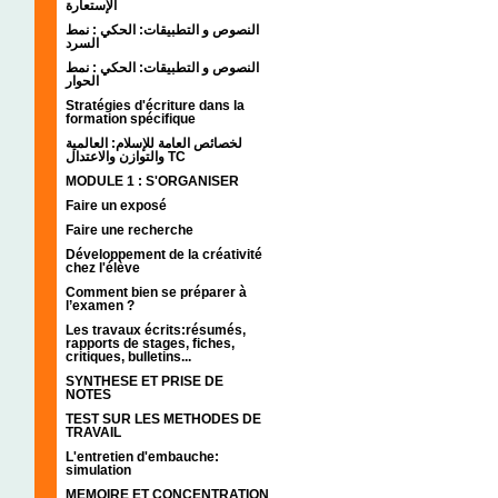
الإستعارة
النصوص و التطبيقات: الحكي : نمط
السرد
النصوص و التطبيقات: الحكي : نمط
الحوار
Stratégies d'écriture dans la
formation spécifique
لخصائص العامة للإسلام: العالمية
والتوازن والاعتدال TC
MODULE 1 : S'ORGANISER
Faire un exposé
Faire une recherche
Développement de la créativité
chez l'élève
Comment bien se préparer à
l’examen ?
Les travaux écrits:résumés,
rapports de stages, fiches,
critiques, bulletins...
SYNTHESE ET PRISE DE
NOTES
TEST SUR LES METHODES DE
TRAVAIL
L'entretien d'embauche:
simulation
MEMOIRE ET CONCENTRATION