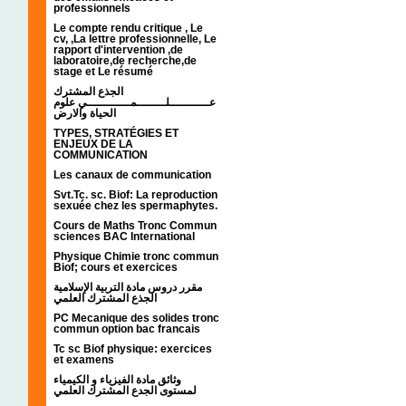
professionnels
Le compte rendu critique , Le
cv, ,La lettre professionnelle, Le
rapport d'intervention ,de
laboratoire,de recherche,de
stage et Le résumé
الجذع المشترك
عـــــــــــلــــــــمــــــــــــي علوم
الحياة والارض
TYPES, STRATÉGIES ET
ENJEUX DE LA
COMMUNICATION
Les canaux de communication
Svt.Tc. sc. Biof: La reproduction
sexuée chez les spermaphytes.
Cours de Maths Tronc Commun
sciences BAC International
Physique Chimie tronc commun
Biof; cours et exercices
مقرر دروس مادة التربية الإسلامية
الجذع المشترك العلمي
PC Mecanique des solides tronc
commun option bac francais
Tc sc Biof physique: exercices
et examens
وثائق مادة الفيزياء و الكيمياء
لمستوى الجدع المشترك العلمي