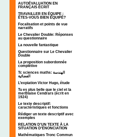
AUTOÉVALUATION EN
FRANÇAIS ÉCRIT
TRAVAILLER EN ÉQUIPE :
ÊTES-VOUS BIEN ÉQUIPÉ?
Focalisation et points de vue
narratifs
Le Chevalier Double: Réponses
au questionnaire
La nouvelle fantastique
Questionnaire sur Le Chevalier
Double
La proposition subordonnée
complétive
Tc sciences maths: الهندسة
الفضائية
L’expiation Victor Hugo, étude
Tu es plus belle que le ciel et la
merBlaise Cendrars (écrit en
1924)
Le texte descriptif:
caractéristiques et fonctions
Rédiger un texte descriptif avec
exemples
RELATION D’UN TEXTE À LA
SITUATION D’ÉNONCIATION
Mathématiques Tronc Commun