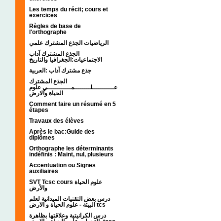
Les temps du récit; cours et
exercices
Règles de base de
l'orthographe
الرياضيات الجذع المشترك علمي
الجذع المشترك آداب
الاجتماعيات:الجغرافيا والتاريخ
جذع مشترك آداب :العربية
الجذع المشترك
عـــــــــــلــــــــمــــــــــــي علوم
الحياة والارض
Comment faire un résumé en 5
étapes
Travaux des élèves
Après le bac:Guide des
diplômes
Orthographe les déterminants
indéfinis : Maint, nul, plusieurs
Accentuation ou Signes
auxiliaires
SVT Tcsc cours علوم الحياة
والأرض
درس بعض التقنيات الميدانية لعلم
البيئة - علوم الحياة و الارض tcs
درس الكرانيتية وعلاقتها بظاهرة