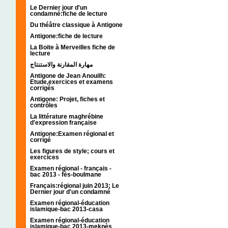
Le Dernier jour d'un
condamné:fiche de lecture
Du théâtre classique à Antigone
Antigone:fiche de lecture
La Boite à Merveilles fiche de
lecture
مهارة المقارنة والاستنتاج
Antigone de Jean Anouilh:
Etude,exercices et examens
corrigés
Antigone: Projet, fiches et
contrôles
La littérature maghrébine
d'expression française
Antigone:Examen régional et
corrigé
Les figures de style; cours et
exercices
Examen régional - français -
bac 2013 - fès-boulmane
Français:régional juin 2013; Le
Dernier jour d'un condamné
Examen régional-éducation
islamique-bac 2013-casa
Examen régional-éducation
islamique-bac 2013-meknès