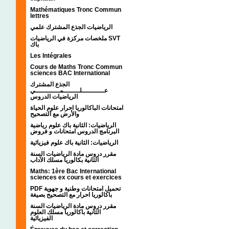
Mathématiques Tronc Commun
lettres
الرياضيات الجذع المشترك علمي
ملخصات مركزة في الرياضيات SVT
باك
Les Intégrales
Cours de Maths Tronc Commun
sciences BAC International
الجذع المشترك
عـــــــــــلــــــــمــــــــــــي
الرياضيات الدروس
امتحانات الباكالوريا احرار علوم الحياة
والأرض مع التصحيح
الرياضيات: الثانية باك علوم رياضية
البرنامج الدروس امتحانات و فروض
الرياضيات: الثانية باك علوم فيزيائية
مقرر دروس مادة الرياضيات السنة
الثانية بكالوريا مسلك الآداب
Maths: 1ère Bac International
sciences ex cours et exercices
PDF تحميل امتحانات وطنية و جهوية
باكالوريا احرار مع التصحيح بصيغة
مقرر دروس مادة الرياضيات السنة
الثانية باكالوريا مسلك العلوم
الفيزيائية