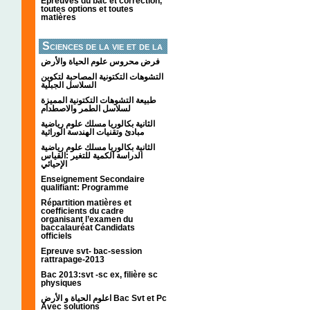
Épreuves du bac et correction,
toutes options et toutes
matières
Sciences de la vie et de la
terre
فرض محروس علوم الحياة والأرض
التشوهات التكتونیة المصاحبة لتكوین
السلاسل الجبلیة
طبيعة التشوهات التكتونية المميزة
لسلاسل الطمر والاصطدام
الثانية بكالوريا مسلك علوم رياضية
مبادئ وتقنيات الهندسة الوراثية
الثانية بكالوريا مسلك علوم رياضية
الدراسة الكمية للتغير :القياس
الإحيائي
Enseignement Secondaire
qualifiant: Programme
Répartition matières et
coefficients du cadre
organisant l’examen du
baccalauréat Candidats
officiels
Epreuve svt- bac-session
rattrapage-2013
Bac 2013:svt -sc ex, filière sc
physiques
اعلوم الحياة و الأرض Bac Svt et Pc
Avec solutions