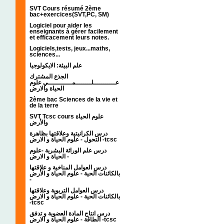
SVT Cours résumé 2ème
bac+exercices(SVT,PC, SM)
Logiciel pour aider les
enseignants à gérer facilement
et efficacement leurs notes.
Logiciels,tests, jeux...maths,
sciences...
علم البيئة: الايكولوجيا
الجذع المشترك
عـــــــــــلــــــــمــــــــــــي علوم
الحياة والارض
2ème bac Sciences de la vie et
de la terre
SVT Tcsc cours علوم الحياة
والأرض
درس الكرانيتية وعلاقتها بظاهرة
التحول - علوم الحياة و الارض -tcsc
درس علم الوراثة البشرية -علوم
الحياة و الارض -
درس العوامل المناخية و علاقتها
بالكائنات الحية - علوم الحياة و الأرض
-
درس العوامل التربوية وعلاقتها
بالكائنات الحية - علوم الحياة و الارض
-tcsc
درس انتاج المادة العضوية و تدفق
الطاقة - علوم الحياة و الارض -tcsc