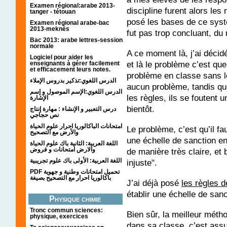
Examen régional:arabe 2013-
discipline furent alors les
tanger - tétouan
posé les bases de ce systè
Examen régional arabe-bac
2013-meknès
fut pas trop concluant, du
Bac 2013: arabe lettres-session
normale
A ce moment là, j’ai déci
Logiciel pour aider les
et là le problème c’est qu
enseignants à gérer facilement
et efficacement leurs notes.
problème en classe sans le
الدرس اللغوي:تذكير بدروس الإملاء
aucun problème, tandis que 
الدرس اللغوي:الإسم الموصول و إسم
les règles, ils se foutent u
الإشارة
bientôt.
درس التعبير و الإنشاء : مهارة إنتاج
نص حجاجي
امتحانات الباكالوريا احرار علوم الحياة
Le problème, c’est qu’il f
والأرض مع التصحيح
une échelle de sanction en 
اللغة العربية: الثانية باك علوم الحياة
والارض امتحانات و فروض
de manière très claire, et 
اللغة العربية: الأولى باك علوم تجريبية
injuste".
PDF تحميل امتحانات وطنية و جهوية
باكالوريا احرار مع التصحيح بصيغة
J’ai déjà posé
les règles d
établir une échelle de san
Physique chimie
Tronc commun sciences:
Bien sûr, la meilleur mét
physique, exercices
dans sa classe, c’est assu