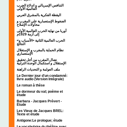
التنافس الإمبريالي و اندلاع الحرب
العالمية الأولى
اليقظة الفكرية بالمشرق العربي
الضغوط الإستعمارية على المغرب و
محاولات الإصلاح
أوربا من نهاية الحرب العالمية الأولى
إلى أزمة 1929م
<الحرب العالمية الثانية <الأسباب و
النتائج
نظام الحماية بالمغرب و الإستغلال
الإستعماري
نضال المغرب من أجل تحقيق
الإستقلال و استكمال الوحدة الترابية
ملف العولمة و التحديات الراهنة
Le Dernier jour d'un condamné:
livre audio (Version Intégrale)
Le roman à thèse
Le dormeur du val; poème et
étude
Barbara - Jacques Prévert -
Etude
Les Vieux de Jacques BREL:
Texte et étude
Antigone:Le prologue; étude
Le vocabulaire du théâtre avec