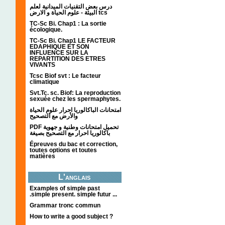
درس بعض التقنيات الميدانية لعلم
البيئة - علوم الحياة و الارض tcs
TC-Sc Bi. Chap1 : La sortie
écologique.
TC-Sc Bi. Chap1 LE FACTEUR
EDAPHIQUE ET SON
INFLUENCE SUR LA
REPARTITION DES ETRES
VIVANTS
Tcsc Biof svt : Le facteur
climatique
Svt.Tc. sc. Biof: La reproduction
sexuée chez les spermaphytes.
امتحانات الباكالوريا احرار علوم الحياة
والأرض مع التصحيح
PDF تحميل امتحانات وطنية و جهوية
باكالوريا احرار مع التصحيح بصيغة
Épreuves du bac et correction,
toutes options et toutes
matières
L'anglais
Examples of simple past
.simple present. simple futur ...
Grammar tronc commun
How to write a good subject ?