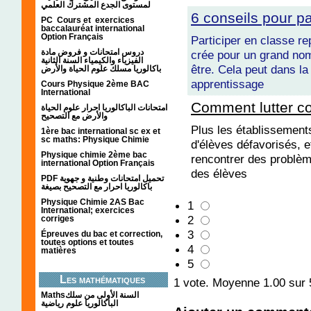
لمستوى الجدع المشترك العلمي
6 conseils pour pa
PC Cours et exercices
baccalauréat international
Option Français
Participer en classe re
دروس امتحانات و فروض مادة
crée pour un grand nom
الفيزياء والكيمياء السنة الثانية
être. Cela peut dans la
باكالوريا مسلك علوم الحياة والأرض
apprentissage
Cours Physique 2ème BAC
International
Comment lutter co
امتحانات الباكالوريا احرار علوم الحياة
والأرض مع التصحيح
Plus les établissements
1ère bac international sc ex et
sc maths: Physique Chimie
d'élèves défavorisés, e
Physique chimie 2ème bac
rencontrer des problè
international Option Français
des élèves
PDF تحميل امتحانات وطنية و جهوية
باكالوريا احرار مع التصحيح بصيغة
Physique Chimie 2AS Bac
1
International; exercices
2
corriges
3
Épreuves du bac et correction,
toutes options et toutes
4
matières
5
Les mathématiques
1
vote. Moyenne
1.00
sur 
Mathsالسنة الأولى من سلك
الباكالوريا علوم رياضية