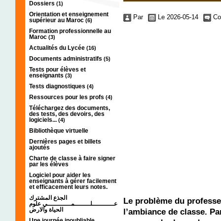
Dossiers
(1)
Orientation et enseignement
Par
Le 2026-05-14
Co
supérieur au Maroc
(6)
Formation professionnelle au
Maroc
(3)
Actualités du Lycée
(16)
Documents administratifs
(5)
Tests pour élèves et
enseignants
(3)
Tests diagnostiques
(4)
Ressources pour les profs
(4)
Téléchargez des documents,
des tests, des devoirs, des
logiciels...
(4)
Bibliothèque virtuelle
Dernières pages et billets
ajoutés
Charte de classe à faire signer
par les élèves
Logiciel pour aider les
enseignants à gérer facilement
et efficacement leurs notes.
الجذع المشترك
Le problème du professeu
عـــــــــــلــــــــمــــــــــــي علوم
الحياة والارض
l’ambiance de classe. Par
Une journée inoubliable