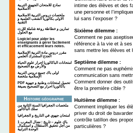
intime des élèves et des 
نمادج للامتحان الجهوي التربية
الاسلامية
une personne et l’implique
ملخصات دروس التربية الاسلامية
lui sans l’exposer ?
الاولى بكالوريا الشعب العلمية و
التقنية
تمارين و خطاطة روعة شاملة للإرث
Sixième dilemme :
مع الحلول
Comment ne pas aseptiser 
Logiciel pour aider les
enseignants à gérer facilement
référence à la vie et à ses
et efficacement leurs notes.
sans mettre les élèves et
مقرر دروس مادة التربية الإسلامية
الجذع المشترك العلمي
Septième dilemme :
امتحانات الباكالوريا احرار علوم الحياة
والأرض مع التصحيح
Comment ne pas euphémise
اولى باك جميع دروس التربية
communication sans mettre
الإسلامية ملخصة
Comment donner des outils
PDF تحميل امتحانات وطنية و جهوية
باكالوريا احرار مع التصحيح بصيغة
être la première cible ?
Histoire géographie
Huitième dilemme :
ملخصات الجغرافيا السنة الثانية من
Comment impliquer les élèv
سلك الباكالور
priver du droit de bavarder
امتحان جهوي في التاريخ و الجغرافيا
contrôle tatillon des propo
1 باك علوم – تاريخ : نضال المغرب
particulières ?
من أجل تحقيق الاستقلال و استكمال
الوحدة الترابية