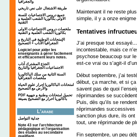
والجغرافيا
طريقة الاشتغال على نص تاريخي
Maintenant il ne reste plus 
جميع دروس الاجتماعيات للسنة
simple, il y a onze enigme 
الاولى بكالوريا الشعب العلمية و
التقنية
ملخصات دروس الاجتماعيات الاولى
Tentatives infructue
بكالوريا الشعب العلمية و التقنية
الإمتحانات الوطنية في التاريخ و
J’ai presque tout essayé...
الجغرافيا الآداب + التصحيح
incontestable, mais ce n’e
Logiciel pour aider les
enseignants à gérer facilement
psychose beaucoup sur le 
et efficacement leurs notes.
est-ce vrai ou s’agit-il d’
الجذع المشترك آداب
الاجتماعيات:الجغرافيا والتاريخ
السنة الثانية من سلك الباكالوريا
Début septembre, j’ai test
ملخصات الجغرافيا
début, ça marche, et si ç
امتحانات الباكالوريا احرار علوم الحياة
savent pas de quoi l’ensei
والأرض مع التصحيح
réprimandes se succèdent
PDF تحميل امتحانات وطنية و جهوية
باكالوريا احرار مع التصحيح بصيغة
Puis, dès qu’ils se renden
réprimandes successives il
L'arabe
sanction plus dure, ils ont
جدلية التواصل
tout, une réprimande de pl
Note 43 sur l'architecture
pédagogique et l'organisation
des études au secondaire
Fin septembre, un peu débor
qualifiant.