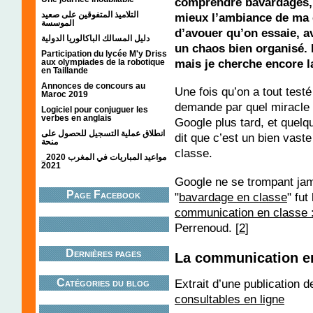
comprendre bavardages, m
التلاميذ المتفوقين على صعيد
mieux l’ambiance de ma 
الموسسة
d’avouer qu’on essaie, av
دليل المسالك الباكالوريا الدولية
un chaos bien organisé. E
Participation du lycée M'y Driss
mais je cherche encore la
aux olympiades de la robotique
en Taillande
Annonces de concours au
Une fois qu’on a tout test
Maroc 2019
demande par quel miracle 
Logiciel pour conjuguer les
verbes en anglais
Google plus tard, et quel
انطلاق عملية التسجيل للحصول على
dit que c’est un bien vast
منحة
classe.
مواعيد المباريات في المغرب 2020_
2021
Google ne se trompant jama
Page Facebook
"
bavardage en classe
" fut
communication en classe 
Perrenoud. [
2
]
Dernières pages
La communication e
Extrait d’une publication d
Catégories du blog
consultables en ligne