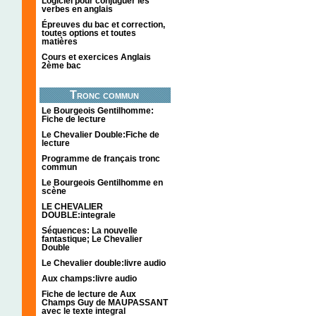
Logiciel pour conjuguer les
verbes en anglais
Épreuves du bac et correction,
toutes options et toutes
matières
Cours et exercices Anglais
2ème bac
Tronc commun
Le Bourgeois Gentilhomme:
Fiche de lecture
Le Chevalier Double:Fiche de
lecture
Programme de français tronc
commun
Le Bourgeois Gentilhomme en
scène
LE CHEVALIER
DOUBLE:integrale
Séquences: La nouvelle
fantastique; Le Chevalier
Double
Le Chevalier double:livre audio
Aux champs:livre audio
Fiche de lecture de Aux
Champs Guy de MAUPASSANT
avec le texte integral