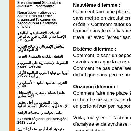
Enseignement Secondaire
Neuvième dilemme :
qualifiant: Programme
Comment faire une place 
Répartition matières et
coefficients du cadre
sans mettre en circulation
organisant l’examen du
baccalauréat Candidats
crédit ? Comment autoriser
officiels
tomber dans le relativism
التحولات الإقتصادية و المالية و
travailler avec l’erreur san
الإجتماعية و الفكرية في العالم في
القرن 19م
التنافس الإمبريالي و اندلاع الحرب
Dixième dilemme :
العالمية الأولى
Comment laisser un espace
اليقظة الفكرية بالمشرق العربي
savoirs sans que la conver
الضغوط الإستعمارية على المغرب و
محاولات الإصلاح
Comment ne pas canalise
أوربا من نهاية الحرب العالمية الأولى
didactique sans perdre pou
إلى أزمة 1929م
<الحرب العالمية الثانية <الأسباب و
Onzième dilemme :
النتائج
Comment faire une place à
نظام الحماية بالمغرب و الإستغلال
الإستعماري
recherche de sens sans dés
نضال المغرب من أجل تحقيق
en porte-à-faux par rapport
الإستقلال و استكمال الوحدة الترابية
ملف العولمة و التحديات الراهنة
Voilà, tout y est ! L’auteur
Examen régional:histoire-géo
2013-casa
d’analyse et de synthèse, e
منهجية التعامل مع امتحان التاريخ
argumentation.