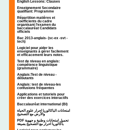
English Lessons: Clauses
Enseignement Secondaire
qualifiant: Programme
Répartition matières et
coefficients du cadre
organisant l’examen du
baccalauréat Candidats
officiels
Bac 2013-anglais- (sc-ex -svt -
tech)
Logiciel pour aider les
enseignants à gérer facilement
et efficacement leurs notes.
Test de niveau en anglais:
compétence linguistique
(grammaire)
Anglais:Test de niveau -
débutants
Anglais: test de niveau-les
confusions fréquentes
Applications et tutoriels pour
créer des exercices interactifs
Baccalauréat international (BI)
امتحانات الباكالوريا احرار علوم الحياة
والأرض مع التصحيح
PDF تحميل امتحانات وطنية و جهوية
باكالوريا احرار مع التصحيح بصيغة