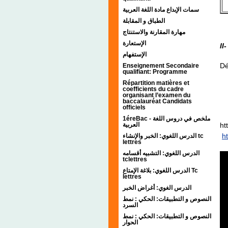
سمات الإبداع مادة اللغة العربية
الطباق و المقابلة
مهارة المقارنة والاستنتاج
الإستعارة
II
الإستفهام
Dé
Enseignement Secondaire
qualifiant: Programme
Répartition matières et
coefficients du cadre
organisant l’examen du
baccalauréat Candidats
officiels
1éreBac - ملخص في دروس اللغة
العربية
ht
h
الدرس اللغوي: الخبر والإنشاء tc
lettres
الدرس اللغوي: التشبيه أقسامه
tclettres
الدرس اللغوي: بلاغة الإمتاع Tc
lettres
الدرس الغوي: أغراض الخبر
النصوص و التطبيقات: الحكي : نمط
السرد
النصوص و التطبيقات: الحكي : نمط
الحوار