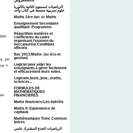
فروضMaths
الرياضيات لمستوى الثانية بكالوريا
علوم تجريبية مجمعة في كتاب واحد
Maths 1ère bac sc Maths
e
Enseignement Secondaire
qualifiant: Programme
Répartition matières et
tion.
coefficients du cadre
organisant l’examen du
baccalauréat Candidats
officiels
Bac 2013:Maths- (sc-éco et
gestion)
es, on
Logiciel pour aider les
eur <
enseignants à gérer facilement
et efficacement leurs notes.
Logiciels,tests, jeux...maths,
sciences...
FORMULES DE
MATHEMATIQUES
ui-
FINANCIERES
Maths financiers:Les intérêts
Maths fi: Equivalence de
capitaux
Mathématiques Tronc Commun
lettres
الرياضيات الجذع المشترك علمي