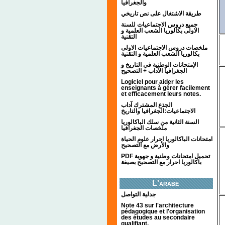
والجغرافيا
طريقة الاشتغال على نص تاريخي
جميع دروس الاجتماعيات للسنة
الاولى بكالوريا الشعب العلمية و
التقنية
ملخصات دروس الاجتماعيات الاولى
بكالوريا الشعب العلمية و التقنية
الإمتحانات الوطنية في التاريخ و
الجغرافيا الآداب + التصحيح
Logiciel pour aider les
enseignants à gérer facilement
et efficacement leurs notes.
الجذع المشترك آداب
الاجتماعيات:الجغرافيا والتاريخ
السنة الثانية من سلك الباكالوريا
ملخصات الجغرافيا
امتحانات الباكالوريا احرار علوم الحياة
والأرض مع التصحيح
PDF تحميل امتحانات وطنية و جهوية
باكالوريا احرار مع التصحيح بصيغة
L'arabe
جدلية التواصل
Note 43 sur l'architecture
pédagogique et l'organisation
des études au secondaire
qualifiant.