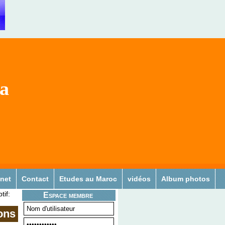
sa
 net
Contact
Etudes au Maroc
vidéos
Album photos
tif:
Espace membre
ions