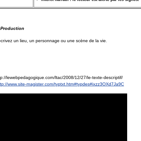
- Production
crivez un lieu, un personnage ou une scène de la vie.
tp://lewebpedagogique.com/ltac/2008/12/27/le-texte-descriptif/
ttp://www.site-magister.com/typtxt.htm#typdes#ixzz3OXd7Ja9C