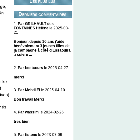
Les plus lus
age,
On
Derniers commentaires
1.
Par GRILHAULT des
FONTAINES Hélène
le 2025-08-
21
Bonjour, depuis 10 ans j'aide
.
bénévolement 3 jeunes filles de
la campagne à côté d'Essaouira
à suivre ...
2.
Par bestcours
le 2025-04-27
merci
otre
f
3.
Par Mehdi El
le 2025-04-10
ives).
Bon travail Merci
nnés
4.
Par wassim
le 2024-02-26
tres bien
5.
Par fistone
le 2023-07-09