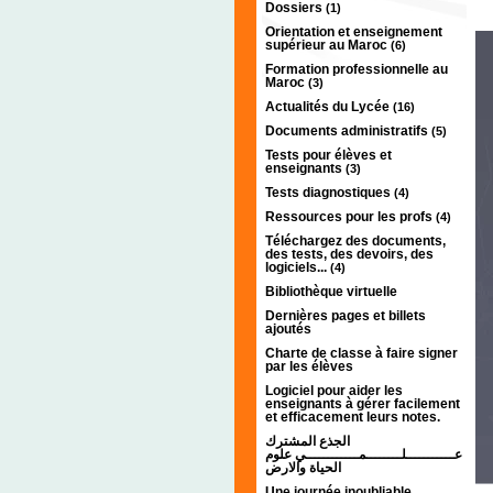
Dossiers
(1)
Orientation et enseignement
supérieur au Maroc
(6)
Formation professionnelle au
Maroc
(3)
Actualités du Lycée
(16)
Documents administratifs
(5)
Tests pour élèves et
enseignants
(3)
Tests diagnostiques
(4)
Ressources pour les profs
(4)
Téléchargez des documents,
des tests, des devoirs, des
logiciels...
(4)
Bibliothèque virtuelle
Dernières pages et billets
ajoutés
Charte de classe à faire signer
par les élèves
Logiciel pour aider les
enseignants à gérer facilement
et efficacement leurs notes.
الجذع المشترك
عـــــــــــلــــــــمــــــــــــي علوم
الحياة والارض
Une journée inoubliable