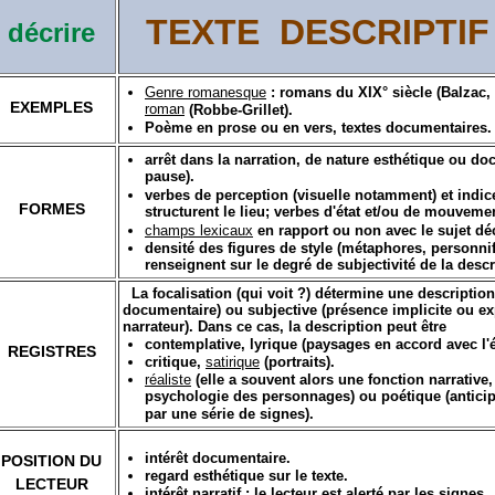
TEXTE DESCRIPT
décrire
Genre romanesque
: romans du XIX° siècle (Balzac,
EXEMPLES
roman
(Robbe-Grillet).
Poème en prose ou en vers, textes documentaires.
arrêt dans la narration, de nature esthétique ou d
pause).
verbes de perception (visuelle notamment) et indic
FORMES
structurent le lieu; verbes d'état et/ou de mouveme
champs lexicaux
en rapport ou non avec le sujet déc
densité des figures de style (métaphores, personnif
renseignent sur le degré de subjectivité de la descr
La focalisation (qui voit ?) détermine une description 
documentaire) ou subjective (présence implicite ou ex
narrateur). Dans ce cas, la description peut être
contemplative, lyrique (paysages en accord avec l'é
REGISTRES
critique,
satirique
(portraits).
réaliste
(elle a souvent alors une fonction narrative,
psychologie des personnages) ou poétique (anticipa
par une série de signes).
intérêt documentaire.
POSITION DU
regard esthétique sur le texte.
LECTEUR
intérêt narratif : le lecteur est alerté par les signes.