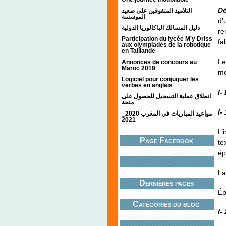
Dé
التلاميذ المتفوقين على صعيد
الموسسة
d’
دليل المسالك الباكالوريا الدولية
re
Participation du lycée M'y Driss
fa
aux olympiades de la robotique
en Taillande
Le
Annonces de concours au
Maroc 2019
mo
Logiciel pour conjuguer les
verbes en anglais
I-
انطلاق عملية التسجيل للحصول على
منحة
I-
مواعيد المباريات في المغرب 2020_
2021
L’
Page Facebook
te
ép
La
Dernières pages
Ép
Catégories du blog
I-