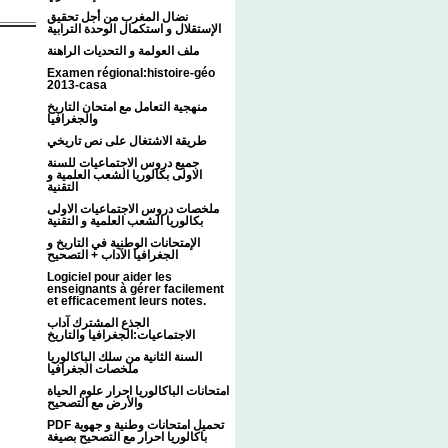
نضال المغرب من أجل تحقيق
الإستقلال و استكمال الوحدة الترابية
ملف العولمة و التحديات الراهنة
Examen régional:histoire-géo
2013-casa
منهجية التعامل مع امتحان التاريخ
والجغرافيا
طريقة الاشتغال على نص تاريخي
جميع دروس الاجتماعيات للسنة
الاولى بكالوريا الشعب العلمية و
التقنية
ملخصات دروس الاجتماعيات الاولى
بكالوريا الشعب العلمية و التقنية
الإمتحانات الوطنية في التاريخ و
الجغرافيا الآداب + التصحيح
Logiciel pour aider les
enseignants à gérer facilement
et efficacement leurs notes.
الجذع المشترك آداب
الاجتماعيات:الجغرافيا والتاريخ
السنة الثانية من سلك الباكالوريا
ملخصات الجغرافيا
امتحانات الباكالوريا احرار علوم الحياة
والأرض مع التصحيح
PDF تحميل امتحانات وطنية و جهوية
باكالوريا احرار مع التصحيح بصيغة