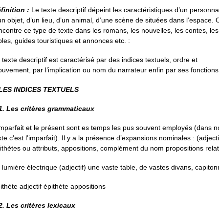
finition :
Le texte descriptif dépeint les caractéristiques d’un personn
un objet, d’un lieu, d’un animal, d’une scène de situées dans l’espace. 
ncontre ce type de texte dans les romans, les nouvelles, les contes, les
bles, guides touristiques et annonces etc. :
 texte descriptif est caractérisé par des indices textuels, ordre et
uvement, par l’implication ou nom du narrateur enfin par ses fonctions
 LES INDICES TEXTUELS
 1. Les critères grammaticaux
imparfait et le présent sont es temps les pus souvent employés (dans n
xte c’est l’imparfait). Il y a la présence d’expansions nominales : (adjecti
ithètes ou attributs, appositions, complément du nom propositions relat
 lumière électrique (adjectif) une vaste table, de vastes divans, capito
ithète adjectif épithète appositions
 2. Les critères lexicaux