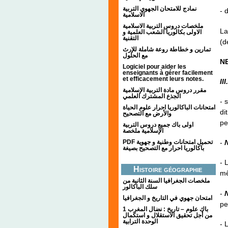
نمادج للامتحان الجهوي التربية
- 
الاسلامية
ملخصات دروس التربية الاسلامية
La
الاولى بكالوريا الشعب العلمية و
التقنية
(d
تمارين و خطاطة روعة شاملة للإرث
مع الحلول
NB
Logiciel pour aider les
enseignants à gérer facilement
et efficacement leurs notes.
II
مقرر دروس مادة التربية الإسلامية
الجذع المشترك العلمي
- 
امتحانات الباكالوريا احرار علوم الحياة
di
والأرض مع التصحيح
pe
اولى باك جميع دروس التربية
الإسلامية ملخصة
PDF تحميل امتحانات وطنية و جهوية
-
باكالوريا احرار مع التصحيح بصيغة
- 
Histoire géographie
mê
ملخصات الجغرافيا السنة الثانية من
سلك الباكالور
-
امتحان جهوي في التاريخ و الجغرافيا
pe
1 باك علوم – تاريخ : نضال المغرب
من أجل تحقيق الاستقلال و استكمال
الوحدة الترابية
- 