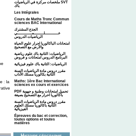
ملخصات مركزة في الرياضيات SVT
باك
Les Intégrales
Cours de Maths Tronc Commun
sciences BAC International
الجذع المشترك
عـــــــــــلــــــــمــــــــــــي
الرياضيات الدروس
امتحانات الباكالوريا احرار علوم الحياة
والأرض مع التصحيح
الرياضيات: الثانية باك علوم رياضية
البرنامج الدروس امتحانات و فروض
ne
الرياضيات: الثانية باك علوم فيزيائية
مقرر دروس مادة الرياضيات السنة
الثانية بكالوريا مسلك الآداب
Maths: 1ère Bac International
e : la
sciences ex cours et exercices
rative
PDF تحميل امتحانات وطنية و جهوية
باكالوريا احرار مع التصحيح بصيغة
مقرر دروس مادة الرياضيات السنة
الثانية باكالوريا مسلك العلوم
الفيزيائية
Épreuves du bac et correction,
toutes options et toutes
matières
Histoire géographie