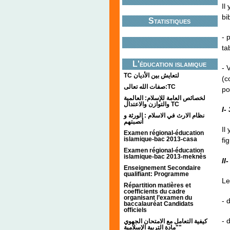
Il
bi
Statistiques
- 
ta
L'éducation islamique
- 
TC لتعايش بين الأديان
(c
صفات الله تعالى:TC
po
لخصائص العامة للإسلام: العالمية
والتوازن والاعتدال TC
I- 
نظام الارث في الاسلام : الورثة و
أنصبتهم
Il
Examen régional-éducation
islamique-bac 2013-casa
fi
Examen régional-éducation
islamique-bac 2013-meknès
II
Enseignement Secondaire
qualifiant: Programme
Le
Répartition matières et
coefficients du cadre
organisant l’examen du
- 
baccalauréat Candidats
officiels
- 
كيفية التعامل مع الامتحان الجهوي
"مادة التربية الإسلامية"