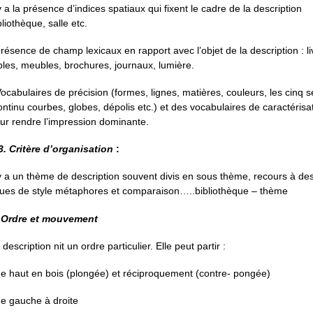
 y a la présence d’indices spatiaux qui fixent le cadre de la description
bliothèque, salle etc.
présence de champ lexicaux en rapport avec l’objet de la description : li
bles, meubles, brochures, journaux, lumière.
Vocabulaires de précision (formes, lignes, matières, couleurs, les cinq s
ontinu courbes, globes, dépolis etc.) et des vocabulaires de caractérisa
ur rendre l’impression dominante.
3.
Critère d’organisation
:
 y a un thème de description souvent divis en sous thème, recours à de
gues de style métaphores et comparaison…..bibliothèque – thème
- Ordre et mouvement
 description nit un ordre particulier. Elle peut partir :
de haut en bois (plongée) et réciproquement (contre- pongée)
de gauche à droite