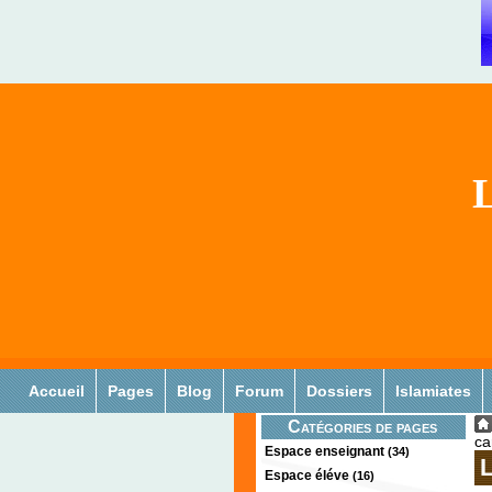
L
Accueil
Pages
Blog
Forum
Dossiers
Islamiates
Catégories de pages
ca
Espace enseignant
(34)
L
Espace éléve
(16)