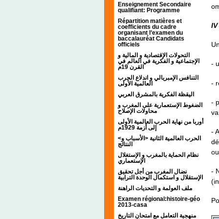
Enseignement Secondaire
om
qualifiant: Programme
Répartition matières et
IV
coefficients du cadre
organisant l’examen du
baccalauréat Candidats
Un
officiels
التحولات الإقتصادية و المالية و
الإجتماعية و الفكرية في العالم في
- 
القرن 19م
التنافس الإمبريالي و اندلاع الحرب
- 
العالمية الأولى
اليقظة الفكرية بالمشرق العربي
- 
الضغوط الإستعمارية على المغرب و
محاولات الإصلاح
va
أوربا من نهاية الحرب العالمية الأولى
إلى أزمة 1929م
- 
<الحرب العالمية الثانية <الأسباب و
dé
النتائج
ou
نظام الحماية بالمغرب و الإستغلال
الإستعماري
- 
نضال المغرب من أجل تحقيق
الإستقلال و استكمال الوحدة الترابية
(i
ملف العولمة و التحديات الراهنة
Examen régional:histoire-géo
Po
2013-casa
منهجية التعامل مع امتحان التاريخ