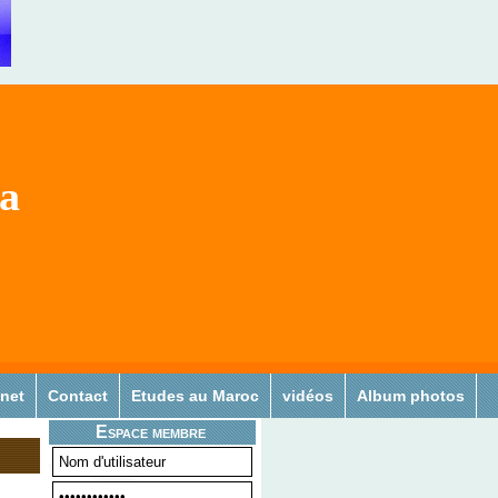
sa
 net
Contact
Etudes au Maroc
vidéos
Album photos
Espace membre