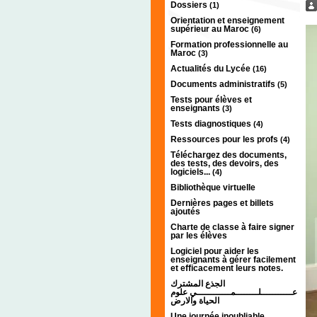
Dossiers
(1)
Orientation et enseignement
supérieur au Maroc
(6)
Formation professionnelle au
Maroc
(3)
Actualités du Lycée
(16)
Documents administratifs
(5)
Tests pour élèves et
enseignants
(3)
Tests diagnostiques
(4)
Ressources pour les profs
(4)
Téléchargez des documents,
des tests, des devoirs, des
logiciels...
(4)
Bibliothèque virtuelle
Dernières pages et billets
ajoutés
Charte de classe à faire signer
par les élèves
Logiciel pour aider les
enseignants à gérer facilement
et efficacement leurs notes.
الجذع المشترك
عـــــــــــلــــــــمــــــــــــي علوم
الحياة والارض
Une journée inoubliable