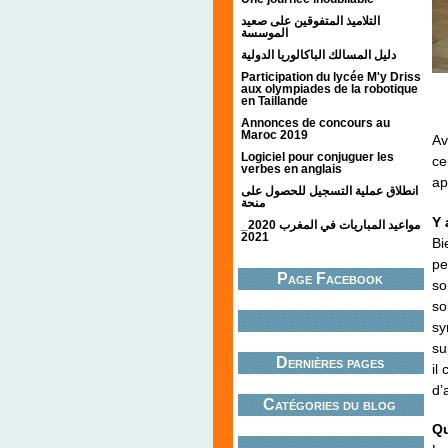
التلاميذ المتفوقين على صعيد
الموسسة
دليل المسالك الباكالوريا الدولية
Participation du lycée M'y Driss
aux olympiades de la robotique
en Taillande
Annonces de concours au
Maroc 2019
Av
Logiciel pour conjuguer les
ce
verbes en anglais
ap
انطلاق عملية التسجيل للحصول على
منحة
Y 
مواعيد المباريات في المغرب 2020_
2021
Bi
pe
Page Facebook
so
so
sy
su
Dernières pages
il
d’
Catégories du blog
Qu