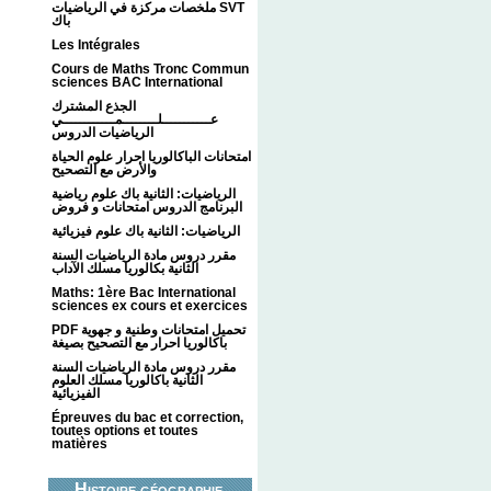
ملخصات مركزة في الرياضيات SVT
باك
Les Intégrales
Cours de Maths Tronc Commun
sciences BAC International
الجذع المشترك
عـــــــــــلــــــــمــــــــــــي
الرياضيات الدروس
امتحانات الباكالوريا احرار علوم الحياة
والأرض مع التصحيح
الرياضيات: الثانية باك علوم رياضية
البرنامج الدروس امتحانات و فروض
الرياضيات: الثانية باك علوم فيزيائية
مقرر دروس مادة الرياضيات السنة
الثانية بكالوريا مسلك الآداب
Maths: 1ère Bac International
sciences ex cours et exercices
PDF تحميل امتحانات وطنية و جهوية
باكالوريا احرار مع التصحيح بصيغة
مقرر دروس مادة الرياضيات السنة
الثانية باكالوريا مسلك العلوم
الفيزيائية
Épreuves du bac et correction,
toutes options et toutes
matières
Histoire géographie