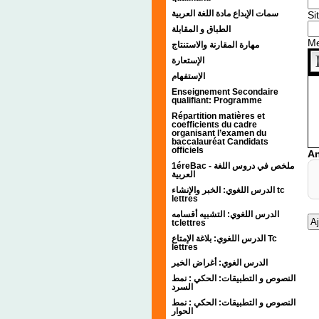
سمات الإبداع مادة اللغة العربية
Si
الطباق و المقابلة
M
مهارة المقارنة والاستنتاج
الإستعارة
الإستفهام
Enseignement Secondaire
qualifiant: Programme
Répartition matières et
coefficients du cadre
organisant l’examen du
baccalauréat Candidats
officiels
An
1éreBac - ملخص في دروس اللغة
العربية
الدرس اللغوي: الخبر والإنشاء tc
lettres
الدرس اللغوي: التشبيه أقسامه
tclettres
الدرس اللغوي: بلاغة الإمتاع Tc
lettres
الدرس الغوي: أغراض الخبر
النصوص و التطبيقات: الحكي : نمط
السرد
النصوص و التطبيقات: الحكي : نمط
الحوار