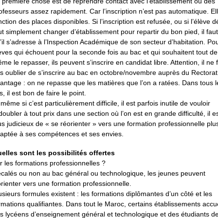
 première chose est de reprendre contact avec l’établissement ou des
ofesseurs assez rapidement. Car l’inscription n’est pas automatique. Ell
nction des places disponibles. Si l’inscription est refusée, ou si l’élève d
ut simplement changer d’établissement pour repartir du bon pied, il faut
’il s’adresse à l’Inspection Académique de son secteur d’habitation. Pou
èves qui échouent pour la seconde fois au bac et qui souhaitent tout de
me le repasser, ils peuvent s’inscrire en candidat libre. Attention, il ne 
s oublier de s’inscrire au bac en octobre/novembre auprès du Rectorat
antage : on ne repasse que les matières que l’on a ratées. Dans tous l
s, il est bon de faire le point.
 même si c’est particulièrement difficile, il est parfois inutile de vouloir
doubler à tout prix dans une section où l’on est en grande difficulté, il e
us judicieux de « se réorienter » vers une formation professionnelle plu
aptée à ses compétences et ses envies.
elles sont les possibilités offertes
r les formations professionnelles ?
calés ou non au bac général ou technologique, les jeunes peuvent
orienter vers une formation professionnelle.
usieurs formules existent : les formations diplômantes d’un côté et les
rmations qualifiantes. Dans tout le Maroc, certains établissements accue
s lycéens d’enseignement général et technologique et des étudiants d