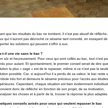
ant que les résultats du bac ne tombent, il n’est pas abusif de réfléchir
ux qui n’auront pas décroché ce sésame tant convoité, en essayant de 
porter les solutions qui peuvent s’offrir à eux.
a-t-il une vie sans le bac ?
en sûr et heureusement. Pour ceux qui sont collés au bac, tout n’est pa
rdu pour autant. Et spontanément, le premier conseil serait de dire que
lution la plus « sage » est de le repasser, même si ce n’est pas la seul
lution possible. Car, si aujourd’hui il a perdu de sa valeur, le bac reste 
mbole très fort et demeure le sésame précieux pour l’accès aux études
périeures. Cependant, chaque situation est bien évidemment individuel
 convient donc de réfléchir en fonction de son projet, de sa motivation,
analyser les choses et à partir de là, trouver la réponse la plus adaptée
elques conseils avisés pour ceux qui veulent repasser le bac