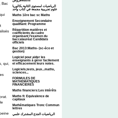
فروضMaths
, Bac
الرياضيات لمستوى الثانية بكالوريا
علوم تجريبية مجمعة في كتاب واحد
qui
Maths 1ère bac sc Maths
Enseignement Secondaire
qualifiant: Programme
t
Répartition matières et
alisés
coefficients du cadre
organisant l’examen du
baccalauréat Candidats
officiels
Bac 2013:Maths- (sc-éco et
gestion)
Logiciel pour aider les
enseignants à gérer facilement
, qui,
et efficacement leurs notes.
Logiciels,tests, jeux...maths,
sciences...
res
FORMULES DE
MATHEMATIQUES
FINANCIERES
Maths financiers:Les intérêts
Maths fi: Equivalence de
orat.
capitaux
le
Mathématiques Tronc Commun
lettres
peine
الرياضيات الجذع المشترك علمي