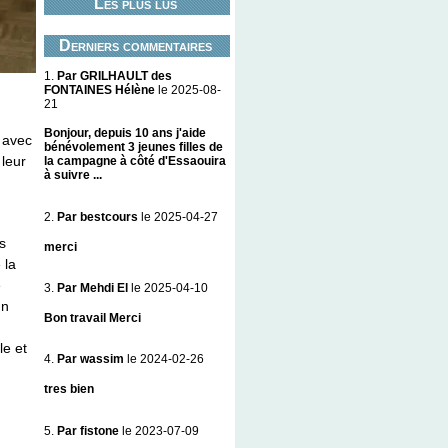
Les plus lus
Derniers commentaires
1.
Par GRILHAULT des
FONTAINES Hélène
le 2025-08-
21
Bonjour, depuis 10 ans j'aide
, avec
bénévolement 3 jeunes filles de
leur
la campagne à côté d'Essaouira
à suivre ...
2.
Par bestcours
le 2025-04-27
s
merci
 la
e
3.
Par Mehdi El
le 2025-04-10
un
Bon travail Merci
le et
4.
Par wassim
le 2024-02-26
.
tres bien
5.
Par fistone
le 2023-07-09