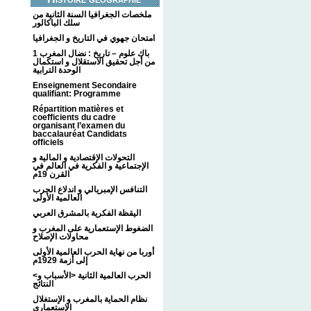
ملخصات الجغرافيا السنة الثانية من
سلك الباكالور
امتحان جهوي في التاريخ و الجغرافيا
1 باك علوم – تاريخ : نضال المغرب
من أجل تحقيق الاستقلال و استكمال
الوحدة الترابية
Enseignement Secondaire
qualifiant: Programme
Répartition matières et
coefficients du cadre
organisant l’examen du
baccalauréat Candidats
officiels
التحولات الإقتصادية و المالية و
الإجتماعية و الفكرية في العالم في
القرن 19م
التنافس الإمبريالي و اندلاع الحرب
العالمية الأولى
اليقظة الفكرية بالمشرق العربي
الضغوط الإستعمارية على المغرب و
محاولات الإصلاح
أوربا من نهاية الحرب العالمية الأولى
إلى أزمة 1929م
<الحرب العالمية الثانية <الأسباب و
النتائج
نظام الحماية بالمغرب و الإستغلال
الإستعماري