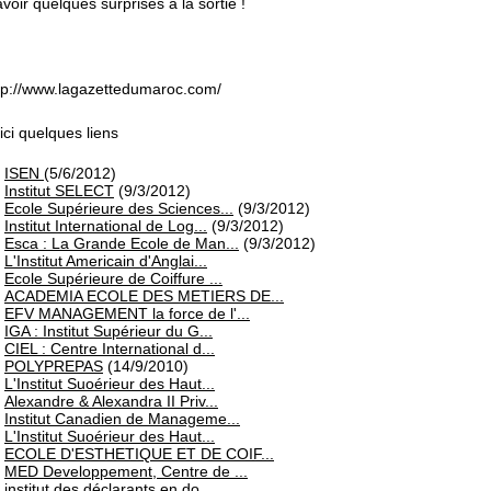
avoir quelques surprises à la sortie !
tp://www.lagazettedumaroc.com/
ici quelques liens
ISEN
(5/6/2012)
Institut SELECT
(9/3/2012)
Ecole Supérieure des Sciences...
(9/3/2012)
Institut International de Log...
(9/3/2012)
Esca : La Grande Ecole de Man...
(9/3/2012)
L'Institut Americain d'Anglai...
Ecole Supérieure de Coiffure ...
ACADEMIA ECOLE DES METIERS DE...
EFV MANAGEMENT la force de l'...
IGA : Institut Supérieur du G...
CIEL : Centre International d...
POLYPREPAS
(14/9/2010)
L'Institut Suoérieur des Haut...
Alexandre & Alexandra II Priv...
Institut Canadien de Manageme...
L'Institut Suoérieur des Haut...
ECOLE D'ESTHETIQUE ET DE COIF...
MED Developpement, Centre de ...
institut des déclarants en do...