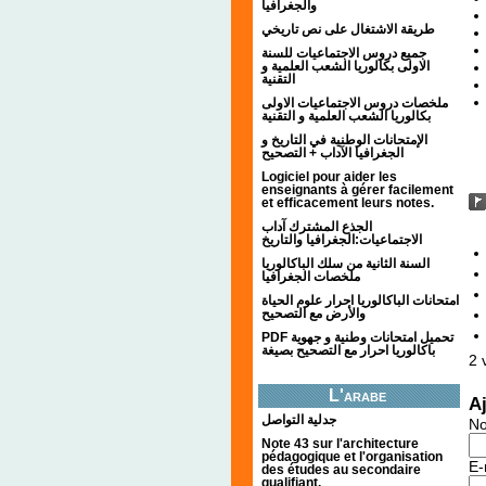
والجغرافيا
طريقة الاشتغال على نص تاريخي
جميع دروس الاجتماعيات للسنة
الاولى بكالوريا الشعب العلمية و
التقنية
ملخصات دروس الاجتماعيات الاولى
بكالوريا الشعب العلمية و التقنية
الإمتحانات الوطنية في التاريخ و
الجغرافيا الآداب + التصحيح
Logiciel pour aider les
enseignants à gérer facilement
et efficacement leurs notes.
الجذع المشترك آداب
الاجتماعيات:الجغرافيا والتاريخ
السنة الثانية من سلك الباكالوريا
ملخصات الجغرافيا
امتحانات الباكالوريا احرار علوم الحياة
والأرض مع التصحيح
PDF تحميل امتحانات وطنية و جهوية
باكالوريا احرار مع التصحيح بصيغة
2
v
L'arabe
A
جدلية التواصل
N
Note 43 sur l'architecture
pédagogique et l'organisation
E-
des études au secondaire
qualifiant.