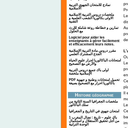
pr
نمادج للامتحان الجهوي التربية
الاسلامية
Pr
ملخصات دروس التربية الاسلامية
Le
الاولى بكالوريا الشعب العلمية و
di
التقنية
Au
تمارين و خطاطة روعة شاملة للإرث
مع الحلول
pr
Logiciel pour aider les
de
enseignants à gérer facilement
et efficacement leurs notes.
مقرر دروس مادة التربية الإسلامية
L’
الجذع المشترك العلمي
Ou
امتحانات الباكالوريا احرار علوم الحياة
Le
والأرض مع التصحيح
pr
اولى باك جميع دروس التربية
الإسلامية ملخصة
en
PDF تحميل امتحانات وطنية و جهوية
Ce
باكالوريا احرار مع التصحيح بصيغة
pl
Il
Histoire géographie
mo
ملخصات الجغرافيا السنة الثانية من
Le
سلك الباكالور
Ce
امتحان جهوي في التاريخ و الجغرافيا
ba
1 باك علوم – تاريخ : نضال المغرب
من أجل تحقيق الاستقلال و استكمال
im
الوحدة الترابية