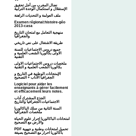
نضال المغرب من أجل تحقيق
الإستقلال و استكمال الوحدة الترابية
ملف العولمة و التحديات الراهنة
Examen régional:histoire-géo
2013-casa
منهجية التعامل مع امتحان التاريخ
والجغرافيا
طريقة الاشتغال على نص تاريخي
جميع دروس الاجتماعيات للسنة
الاولى بكالوريا الشعب العلمية و
التقنية
ملخصات دروس الاجتماعيات الاولى
بكالوريا الشعب العلمية و التقنية
الإمتحانات الوطنية في التاريخ و
الجغرافيا الآداب + التصحيح
Logiciel pour aider les
enseignants à gérer facilement
et efficacement leurs notes.
الجذع المشترك آداب
الاجتماعيات:الجغرافيا والتاريخ
السنة الثانية من سلك الباكالوريا
ملخصات الجغرافيا
امتحانات الباكالوريا احرار علوم الحياة
والأرض مع التصحيح
PDF تحميل امتحانات وطنية و جهوية
باكالوريا احرار مع التصحيح بصيغة