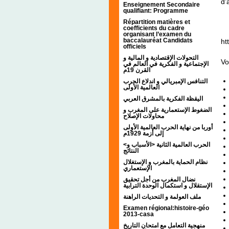
d’
Enseignement Secondaire
qualifiant: Programme
Répartition matières et
coefficients du cadre
organisant l’examen du
baccalauréat Candidats
ht
officiels
التحولات الإقتصادية و المالية و
Vo
الإجتماعية و الفكرية في العالم في
القرن 19م
التنافس الإمبريالي و اندلاع الحرب
العالمية الأولى
اليقظة الفكرية بالمشرق العربي
الضغوط الإستعمارية على المغرب و
محاولات الإصلاح
أوربا من نهاية الحرب العالمية الأولى
إلى أزمة 1929م
<الحرب العالمية الثانية <الأسباب و
النتائج
نظام الحماية بالمغرب و الإستغلال
الإستعماري
نضال المغرب من أجل تحقيق
الإستقلال و استكمال الوحدة الترابية
ملف العولمة و التحديات الراهنة
Examen régional:histoire-géo
2013-casa
منهجية التعامل مع امتحان التاريخ