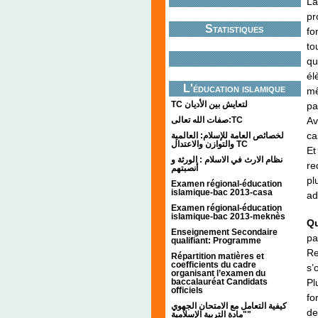
La
pr
Statistiques
fo
to
qu
él
L'éducation islamique
mê
TC لتعايش بين الأديان
pa
Av
صفات الله تعالى:TC
ca
لخصائص العامة للإسلام: العالمية
والتوازن والاعتدال TC
Et
نظام الارث في الاسلام : الورثة و
re
أنصبتهم
pl
Examen régional-éducation
islamique-bac 2013-casa
ad
Examen régional-éducation
islamique-bac 2013-meknès
Qu
Enseignement Secondaire
pa
qualifiant: Programme
Re
Répartition matières et
coefficients du cadre
s’
organisant l’examen du
Pl
baccalauréat Candidats
officiels
fo
كيفية التعامل مع الامتحان الجهوي
de
"مادة التربية الإسلامية"