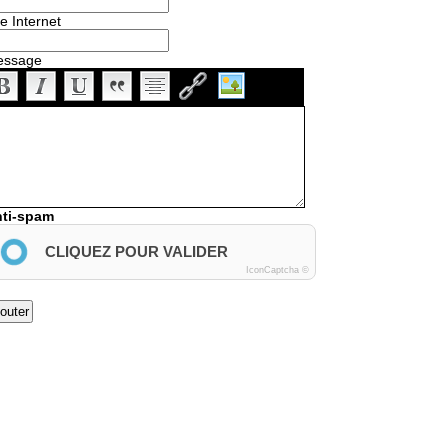
te Internet
essage
ti-spam
CLIQUEZ POUR VALIDER
IconCaptcha ©