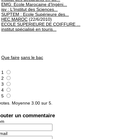
EMG: Ecole Marocaine d’Ingéni...
isv : L'Institut des Sciences...
SUPTEM : Ecole Supérieure des...
HEC MAROC
(22/6/2010)
ECOLE SUPERIEURE DE COIFFURE ...
institut spécialisé en touris...
Que faire
sans le bac
1
2
3
4
5
otes. Moyenne
3.00
sur 5.
jouter un commentaire
om
mail