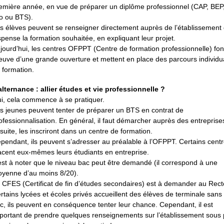
emière année, en vue de préparer un diplôme professionnel (CAP, BEP
o ou BTS).
s élèves peuvent se renseigner directement auprès de l’établissement 
spense la formation souhaitée, en expliquant leur projet.
jourd’hui, les centres OFPPT (Centre de formation professionnelle) fon
euve d’une grande ouverture et mettent en place des parcours individu
 formation.
alternance : allier études et vie professionnelle ?
i, cela commence à se pratiquer.
s jeunes peuvent tenter de préparer un BTS en contrat de
ofessionnalisation. En général, il faut démarcher auprès des entreprises
suite, les inscriront dans un centre de formation.
pendant, ils peuvent s’adresser au préalable à l’OFPPT. Certains cent
acent eux-mêmes leurs étudiants en entreprise.
 est à noter que le niveau bac peut être demandé (il correspond à une
yenne d’au moins 8/20).
 CFES (Certificat de fin d’études secondaires) est à demander au Rect
rtains lycées et écoles privés accueillent des élèves de terminale sans 
c, ils peuvent en conséquence tenter leur chance. Cependant, il est
portant de prendre quelques renseignements sur l’établissement sous 