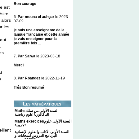
Bon courage
e est
ésire
6.
Par mouna el achgar
le 2023-
 alors
07-09
r les
je suis une enseignante de la
langue française et cette année
je vais enseigner pour la
faut
première fois ...
.
es
7.
Par Salwa
le 2023-03-18
Merci
st
8.
Par Rbandez
le 2022-11-19
s
Trés Bon resumé
Les mathématiques
Mathsالسنة الأولى من سلك
الباكالوريا علوم رياضية
Maths exercicesالسنة الأولى علوم
تجريبية
illent
السنة الأولى الآداب والعلوم الإنسانية
البرنامج الدروس امتحانات و
e