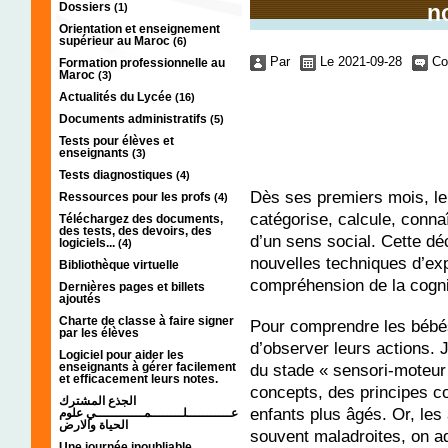
Dossiers
n
(1)
Orientation et enseignement
supérieur au Maroc
(6)
Par
Le 2021-09-28
Co
Formation professionnelle au
Maroc
(3)
Actualités du Lycée
(16)
Documents administratifs
(5)
Tests pour élèves et
enseignants
(3)
Tests diagnostiques
(4)
Dès ses premiers mois, le 
Ressources pour les profs
(4)
catégorise, calcule, connaî
Téléchargez des documents,
des tests, des devoirs, des
d’un sens social. Cette dé
logiciels...
(4)
nouvelles techniques d’ex
Bibliothèque virtuelle
compréhension de la cogni
Dernières pages et billets
ajoutés
Charte de classe à faire signer
Pour comprendre les bébés
par les élèves
d’observer leurs actions. J
Logiciel pour aider les
du stade « sensori-moteur 
enseignants à gérer facilement
et efficacement leurs notes.
concepts, des principes cog
الجذع المشترك
enfants plus âgés. Or, le
عـــــــــــلــــــــمــــــــــــي علوم
الحياة والارض
souvent maladroites, on ad
Une journée inoubliable