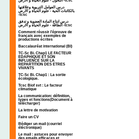
التحول - علوم الحياة و الارض -tcsc
درس العوامل التربوية وعلاقتها
بالكائنات الحية - علوم الحياة و الارض
-tcsc
درس انتاج المادة العضوية و تدفق
الطاقة - علوم الحياة و الارض -tcsc
Comment réussir l'épreuve de
français avec exemples de
productions écrites
Baccalauréat international (BI)
TC-Sc Bi. Chap1 LE FACTEUR
EDAPHIQUE ET SON
INFLUENCE SUR LA
REPARTITION DES ETRES
VIVANTS
TC-Sc Bi. Chap1 : La sortie
écologique.
Tcsc Biof svt : Le facteur
climatique
La communication: définition,
types et fonctions(Document à
télécharger)
La lettre de motivation
Faire un CV
Rédiger un mail (courriel
éléctronique)
Le mail : astuces pour envoyer
des emails efficaces et