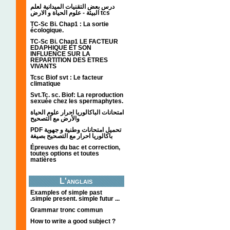
درس بعض التقنيات الميدانية لعلم
البيئة - علوم الحياة و الارض tcs
TC-Sc Bi. Chap1 : La sortie
écologique.
TC-Sc Bi. Chap1 LE FACTEUR
EDAPHIQUE ET SON
INFLUENCE SUR LA
REPARTITION DES ETRES
VIVANTS
Tcsc Biof svt : Le facteur
climatique
Svt.Tc. sc. Biof: La reproduction
sexuée chez les spermaphytes.
امتحانات الباكالوريا احرار علوم الحياة
والأرض مع التصحيح
PDF تحميل امتحانات وطنية و جهوية
باكالوريا احرار مع التصحيح بصيغة
Épreuves du bac et correction,
toutes options et toutes
matières
L'anglais
Examples of simple past
.simple present. simple futur ...
Grammar tronc commun
How to write a good subject ?