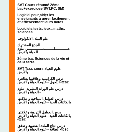
SVT Cours résumé 2ème
bac+exercices(SVT,PC, SM)
Logiciel pour aider les
enseignants à gérer facilement
et efficacement leurs notes.
Logiciels,tests, jeux...maths,
sciences...
علم البيئة: الايكولوجيا
الجذع المشترك
عـــــــــــلــــــــمــــــــــــي علوم
الحياة والارض
2ème bac Sciences de la vie et
de la terre
SVT Tcsc cours علوم الحياة
والأرض
درس الكرانيتية وعلاقتها بظاهرة
التحول - علوم الحياة و الارض -tcsc
درس علم الوراثة البشرية -علوم
الحياة و الارض -
درس العوامل المناخية و علاقتها
بالكائنات الحية - علوم الحياة و الأرض
-
درس العوامل التربوية وعلاقتها
بالكائنات الحية - علوم الحياة و الارض
-tcsc
درس انتاج المادة العضوية و تدفق
الطاقة - علوم الحياة و الارض -tcsc