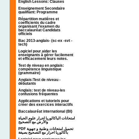
English Lessons: Clauses
Enseignement Secondaire
qualifiant: Programme
Répartition matières et
coefficients du cadre
organisant l’examen du
baccalauréat Candidats
officiels
Bac 2013-anglais- (sc-ex -svt -
tech)
Logiciel pour aider les
enseignants à gérer facilement
et efficacement leurs notes.
Test de niveau en anglais:
compétence linguistique
(grammaire)
Anglais:Test de niveau -
débutants
Anglais: test de niveau-les
confusions fréquentes
Applications et tutoriels pour
créer des exercices interactifs
Baccalauréat international (BI)
امتحانات الباكالوريا احرار علوم الحياة
والأرض مع التصحيح
PDF تحميل امتحانات وطنية و جهوية
باكالوريا احرار مع التصحيح بصيغة