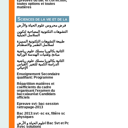
Épreuves du bac et correction,
toutes options et toutes
matières
Sciences de la vie et de la
terre
فرض محروس علوم الحياة والأرض
التشوهات التكتونیة المصاحبة لتكوین
السلاسل الجبلیة
طبيعة التشوهات التكتونية المميزة
لسلاسل الطمر والاصطدام
الثانية بكالوريا مسلك علوم رياضية
مبادئ وتقنيات الهندسة الوراثية
الثانية بكالوريا مسلك علوم رياضية
الدراسة الكمية للتغير :القياس
الإحيائي
Enseignement Secondaire
qualifiant: Programme
Répartition matières et
coefficients du cadre
organisant l’examen du
baccalauréat Candidats
officiels
Epreuve svt- bac-session
rattrapage-2013
Bac 2013:svt -sc ex, filière sc
physiques
اعلوم الحياة و الأرض Bac Svt et Pc
Avec solutions