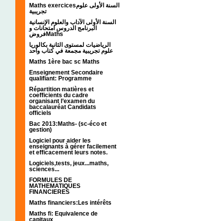
Maths exercicesالسنة الأولى علوم
تجريبية
السنة الأولى الآداب والعلوم الإنسانية
البرنامج الدروس امتحانات و
فروضMaths
الرياضيات لمستوى الثانية بكالوريا
علوم تجريبية مجمعة في كتاب واحد
Maths 1ère bac sc Maths
Enseignement Secondaire
qualifiant: Programme
Répartition matières et
coefficients du cadre
organisant l’examen du
baccalauréat Candidats
officiels
Bac 2013:Maths- (sc-éco et
gestion)
Logiciel pour aider les
enseignants à gérer facilement
et efficacement leurs notes.
Logiciels,tests, jeux...maths,
sciences...
FORMULES DE
MATHEMATIQUES
FINANCIERES
Maths financiers:Les intérêts
Maths fi: Equivalence de
capitaux