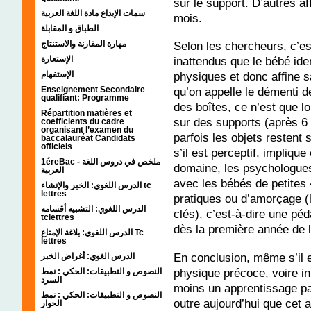
sur le support. D’autres a
سمات الإبداع مادة اللغة العربية
mois.
الطباق و المقابلة
مهارة المقارنة والاستنتاج
Selon les chercheurs, c’es
الإستعارة
inattendus que le bébé iden
الإستفهام
physiques et donc affine 
Enseignement Secondaire
qu’on appelle le démenti d
qualifiant: Programme
des boîtes, ce n’est que l
Répartition matières et
sur des supports (après 6 
coefficients du cadre
organisant l’examen du
parfois les objets restent 
baccalauréat Candidats
officiels
s’il est perceptif, impliqu
1éreBac - ملخص في دروس اللغة
domaine, les psychologues 
العربية
avec les bébés de petites
الدرس اللغوي: الخبر والإنشاء tc
lettres
pratiques ou d’amorçage (l
الدرس اللغوي: التشبيه أقسامه
clés), c’est-à-dire une pé
tclettres
dès la première année de l
الدرس اللغوي: بلاغة الإمتاع Tc
lettres
En conclusion, même s’il e
الدرس الغوي: أغراض الخبر
physique précoce, voire i
النصوص و التطبيقات: الحكي : نمط
السرد
moins un apprentissage par
النصوص و التطبيقات: الحكي : نمط
outre aujourd’hui que cet 
الحوار