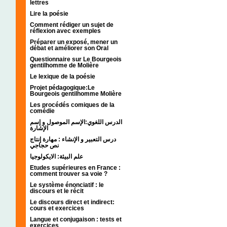
lettres
Lire la poésie
Comment rédiger un sujet de
réflexion avec exemples
Préparer un exposé, mener un
débat et améliorer son Oral
Questionnaire sur Le Bourgeois
gentilhomme de Molière
Le lexique de la poésie
Projet pédagogique:Le
Bourgeois gentilhomme Molière
Les procédés comiques de la
comédie
الدرس اللغوي:الإسم الموصول و إسم
الإشارة
درس التعبير و الإنشاء : مهارة إنتاج
نص حجاجي
علم البيئة: الايكولوجيا
Etudes supérieures en France :
comment trouver sa voie ?
Le système énonciatif : le
discours et le récit
Le discours direct et indirect:
cours et exercices
Langue et conjugaison : tests et
exercices