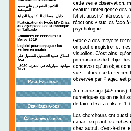
cette seule observation, me
التلاميذ المتفوقين على صعيد
évaluer l’intelligence des 
الموسسة
fallait aussi s’intéresser à
دليل المسالك الباكالوريا الدولية
réactions visuelles face à
Participation du lycée M'y Driss
aux olympiades de la robotique
psychologue.
en Taillande
Annonces de concours au
Grâce à des moyens techni
Maroc 2019
on peut enregistrer et mes
Logiciel pour conjuguer les
verbes en anglais
visuelles. C’est ainsi qu’o
انطلاق عملية التسجيل للحصول على
permanence de l’objet dès
منحة
concevoir qu’un objet conti
مواعيد المباريات في المغرب 2020_
2021
vue – alors que la recherch
observée par Piaget, est p
Page Facebook
Au même âge (4-5 mois), 
numériques qu’on ne lui so
de faire des calculs tel 1 +
Dernières pages
Les chercheurs ont aussi 
Catégories du blog
capacité qu’ont les bébés 
chez autrui, c’est-à-dire 