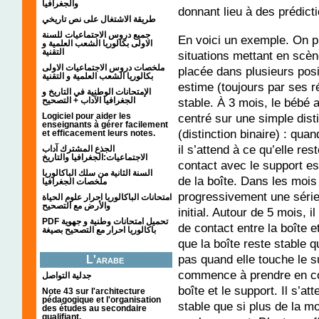
والجغرافيا
donnant lieu à des prédicti
طريقة الاشتغال على نص تاريخي
جميع دروس الاجتماعيات للسنة
En voici un exemple. On p
الاولى بكالوريا الشعب العلمية و
التقنية
situations mettant en scèn
ملخصات دروس الاجتماعيات الاولى
placée dans plusieurs posi
بكالوريا الشعب العلمية و التقنية
estime (toujours par ses ré
الإمتحانات الوطنية في التاريخ و
الجغرافيا الآداب + التصحيح
stable. À 3 mois, le bébé a
Logiciel pour aider les
centré sur une simple dist
enseignants à gérer facilement
(distinction binaire) : qua
et efficacement leurs notes.
il s’attend à ce qu’elle res
الجذع المشترك آداب
الاجتماعيات:الجغرافيا والتاريخ
contact avec le support est
السنة الثانية من سلك الباكالوريا
de la boîte. Dans les mois 
ملخصات الجغرافيا
progressivement une série 
امتحانات الباكالوريا احرار علوم الحياة
والأرض مع التصحيح
initial. Autour de 5 mois,
PDF تحميل امتحانات وطنية و جهوية
de contact entre la boîte e
باكالوريا احرار مع التصحيح بصيغة
que la boîte reste stable 
pas quand elle touche le s
L'arabe
commence à prendre en com
جدلية التواصل
boîte et le support. Il s’at
Note 43 sur l'architecture
pédagogique et l'organisation
stable que si plus de la m
des études au secondaire
qualifiant.