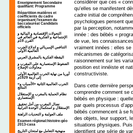
considérer que ces « conn
Enseignement Secondaire
qualifiant: Programme
qu’elles se manifestent d
Répartition matières et
cadre initial de compréhe
coefficients du cadre
organisant l’examen du
psychologues pensent que c
baccalauréat Candidats
par la perception, notamme
officiels
innée : des bébés « progr
التحولات الإقتصادية و المالية و
الإجتماعية و الفكرية في العالم في
de vue, les connaissances
القرن 19م
vraiment innées : elles se
التنافس الإمبريالي و اندلاع الحرب
العالمية الأولى
mécanismes de catégorisat
اليقظة الفكرية بالمشرق العربي
raisonnement sur les varia
الضغوط الإستعمارية على المغرب و
position est innéiste et na
محاولات الإصلاح
constructiviste.
أوربا من نهاية الحرب العالمية الأولى
إلى أزمة 1929م
<الحرب العالمية الثانية <الأسباب و
Dans cette dernière perspe
النتائج
comprendre comment se d
نظام الحماية بالمغرب و الإستغلال
الإستعماري
bébés en physique : quelle
نضال المغرب من أجل تحقيق
par quels processus d’appr
الإستقلال و استكمال الوحدة الترابية
bébés commencent à se for
ملف العولمة و التحديات الراهنة
des objets, leur support, le
Examen régional:histoire-géo
situations physiques. Puis
2013-casa
identifient une série de var
منهجية التعامل مع امتحان التاريخ