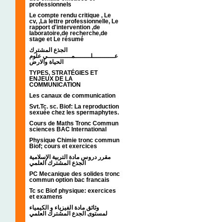
professionnels
Le compte rendu critique , Le
cv, ,La lettre professionnelle, Le
rapport d'intervention ,de
laboratoire,de recherche,de
stage et Le résumé
الجذع المشترك
عـــــــــــلــــــــمــــــــــــي علوم
الحياة والارض
TYPES, STRATÉGIES ET
ENJEUX DE LA
COMMUNICATION
Les canaux de communication
Svt.Tc. sc. Biof: La reproduction
sexuée chez les spermaphytes.
Cours de Maths Tronc Commun
sciences BAC International
Physique Chimie tronc commun
Biof; cours et exercices
مقرر دروس مادة التربية الإسلامية
الجذع المشترك العلمي
PC Mecanique des solides tronc
commun option bac francais
Tc sc Biof physique: exercices
et examens
وثائق مادة الفيزياء و الكيمياء
لمستوى الجدع المشترك العلمي