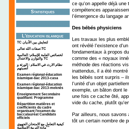
ce qu’on appelle déjà une t
compétences apparaissent
Statistiques
l’émergence du langage art
Des bébés physiciens
L'éducation islamique
Les travaux les plus embl
TC لتعايش بين الأديان
ont révélé l’existence d’un
صفات الله تعالى:TC
fondamentaux à propos du
لخصائص العامة للإسلام: العالمية
comme des « noyaux innés 
والتوازن والاعتدال TC
méthode des réactions vi
نظام الارث في الاسلام : الورثة و
أنصبتهم
inattendus, il a été montré
Examen régional-éducation
les bébés sont surpris – i
islamique-bac 2013-casa
l’unité d’un objet partiell
Examen régional-éducation
islamique-bac 2013-meknès
exemple, un bâton dont le 
Enseignement Secondaire
une fois ce cache ôté, ap
qualifiant: Programme
vide du cache, plutôt qu’en
Répartition matières et
coefficients du cadre
organisant l’examen du
Par ailleurs, nous savons 
baccalauréat Candidats
officiels
tôt un certain nombre de p
كيفية التعامل مع الامتحان الجهوي
"مادة التربية الإسلامية"