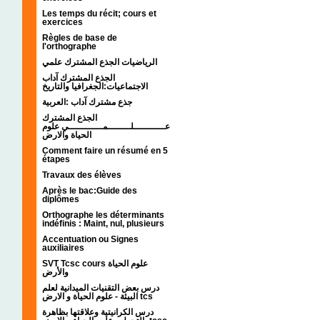
Les temps du récit; cours et
exercices
Règles de base de
l'orthographe
الرياضيات الجذع المشترك علمي
الجذع المشترك آداب
الاجتماعيات:الجغرافيا والتاريخ
جذع مشترك آداب :العربية
الجذع المشترك
عـــــــــــلــــــــمــــــــــــي علوم
الحياة والارض
Comment faire un résumé en 5
étapes
Travaux des élèves
Après le bac:Guide des
diplômes
Orthographe les déterminants
indéfinis : Maint, nul, plusieurs
Accentuation ou Signes
auxiliaires
SVT Tcsc cours علوم الحياة
والأرض
درس بعض التقنيات الميدانية لعلم
البيئة - علوم الحياة و الارض tcs
درس الكرانيتية وعلاقتها بظاهرة