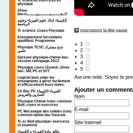
Tc sciences:exercices en
physique
2ème
bacالــفــــــــيـــــــــزيــــــــاء
الكيمياء 2باك علوم الفيزياء وعلوم
الرياضية
nourrissons
la tête
passe
Tc science ,Cours Physique
Enseignement Secondaire
qualifiant: Programme
1
Physique TCSC جذع مشترك
2
علمي
3
Epreuve physique-chimie-bac-
session rattrapage-2013
4
Physique cours résumé: 2ème
5
bac. SM, PC et SVT
Aucune note. Soyez le prem
Logiciel pour aider les
enseignants à gérer facilement
et efficacement leurs notes.
Ajouter un comment
2A Bac PC الفيزياء الكيمياء
التمارين والفروض
Nom
Physique Chimie tronc commun
Biof; cours et exercices
E-mail
PC Mecanique des solides tronc
commun option bac francais
Tc sc Biof physique: exercices
Site Internet
et examens
وثائق مادة الفيزياء و الكيمياء