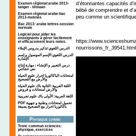
d’étonnantes capacités d’i
Examen régional:arabe 2013-
tanger - tétouan
bébé de comprendre et d’an
Examen régional arabe-bac
peu comme un scientifique
2013-meknès
Bac 2013: arabe lettres-session
normale
Logiciel pour aider les
enseignants à gérer facilement
https://www.scienceshuma
et efficacement leurs notes.
nourrissons_fr_39541.htm
الدرس اللغوي:تذكير بدروس الإملاء
الدرس اللغوي:الإسم الموصول و إسم
الإشارة
درس التعبير و الإنشاء : مهارة إنتاج
نص حجاجي
امتحانات الباكالوريا احرار علوم الحياة
والأرض مع التصحيح
اللغة العربية: الثانية باك علوم الحياة
والارض امتحانات و فروض
اللغة العربية: الأولى باك علوم تجريبية
PDF تحميل امتحانات وطنية و جهوية
باكالوريا احرار مع التصحيح بصيغة
Physique chimie
Tronc commun sciences:
physique, exercices