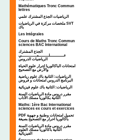
Mathématiques Tronc Commun
lettres
الرياضيات الجذع المشترك علمي
ملخصات مركزة في الرياضيات SVT
باك
Les Intégrales
Cours de Maths Tronc Commun
sciences BAC International
الجذع المشترك
عـــــــــــلــــــــمــــــــــــي
الرياضيات الدروس
امتحانات الباكالوريا احرار علوم الحياة
والأرض مع التصحيح
الرياضيات: الثانية باك علوم رياضية
البرنامج الدروس امتحانات و فروض
الرياضيات: الثانية باك علوم فيزيائية
مقرر دروس مادة الرياضيات السنة
الثانية بكالوريا مسلك الآداب
Maths: 1ère Bac International
sciences ex cours et exercices
PDF تحميل امتحانات وطنية و جهوية
باكالوريا احرار مع التصحيح بصيغة
مقرر دروس مادة الرياضيات السنة
الثانية باكالوريا مسلك العلوم
الفيزيائية