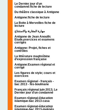
Le Dernier jour d'un
condamné:fiche de lecture
Du théâtre classique à Antigone
Antigone:fiche de lecture
La Boite à Merveilles fiche de
lecture
مهارة المقارنة والاستنتاج
Antigone de Jean Anouilh:
Etude,exercices et examens
corrigés
Antigone: Projet, fiches et
contrôles
La littérature maghrébine
d'expression française
Antigone:Examen régional et
corrigé
Les figures de style; cours et
exercices
Examen régional - français -
bac 2013 - fès-boulmane
Français:régional juin 2013; Le
Dernier jour d'un condamné
Examen régional-éducation
islamique-bac 2013-casa
Examen régional-éducation
islamique-bac 2013-meknès