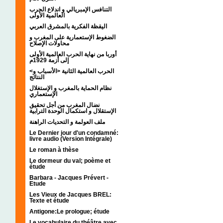
التنافس الإمبريالي و اندلاع الحرب
العالمية الأولى
اليقظة الفكرية بالمشرق العربي
الضغوط الإستعمارية على المغرب و
محاولات الإصلاح
أوربا من نهاية الحرب العالمية الأولى
إلى أزمة 1929م
<الحرب العالمية الثانية <الأسباب و
النتائج
نظام الحماية بالمغرب و الإستغلال
الإستعماري
نضال المغرب من أجل تحقيق
الإستقلال و استكمال الوحدة الترابية
ملف العولمة و التحديات الراهنة
Le Dernier jour d'un condamné:
livre audio (Version Intégrale)
Le roman à thèse
Le dormeur du val; poème et
étude
Barbara - Jacques Prévert -
Etude
Les Vieux de Jacques BREL:
Texte et étude
Antigone:Le prologue; étude
Le vocabulaire du théâtre avec