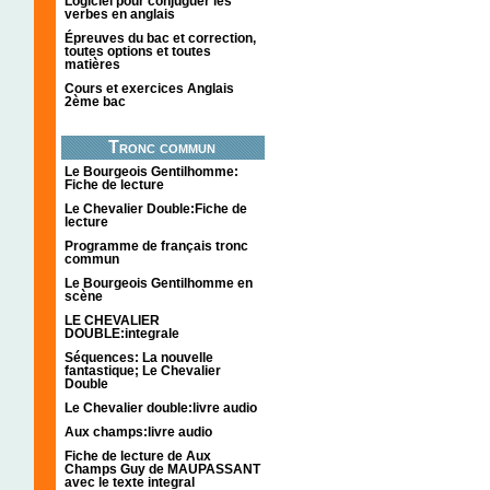
Logiciel pour conjuguer les
verbes en anglais
Épreuves du bac et correction,
toutes options et toutes
matières
Cours et exercices Anglais
2ème bac
Tronc commun
Le Bourgeois Gentilhomme:
Fiche de lecture
Le Chevalier Double:Fiche de
lecture
Programme de français tronc
commun
Le Bourgeois Gentilhomme en
scène
LE CHEVALIER
DOUBLE:integrale
Séquences: La nouvelle
fantastique; Le Chevalier
Double
Le Chevalier double:livre audio
Aux champs:livre audio
Fiche de lecture de Aux
Champs Guy de MAUPASSANT
avec le texte integral