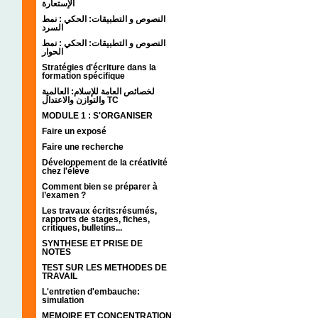
الإستعارة
النصوص و التطبيقات: الحكي : نمط
السرد
النصوص و التطبيقات: الحكي : نمط
الحوار
Stratégies d'écriture dans la
formation spécifique
لخصائص العامة للإسلام: العالمية
والتوازن والاعتدال TC
MODULE 1 : S'ORGANISER
Faire un exposé
Faire une recherche
Développement de la créativité
chez l'élève
Comment bien se préparer à
l’examen ?
Les travaux écrits:résumés,
rapports de stages, fiches,
critiques, bulletins...
SYNTHESE ET PRISE DE
NOTES
TEST SUR LES METHODES DE
TRAVAIL
L'entretien d'embauche:
simulation
MEMOIRE ET CONCENTRATION