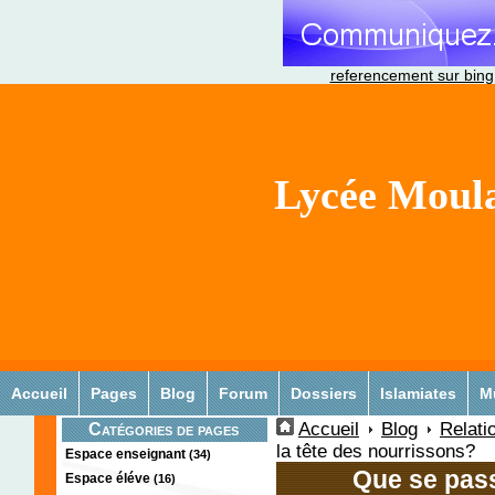
referencement sur bing
Lycée Moula
Accueil
Pages
Blog
Forum
Dossiers
Islamiates
M
Accueil
Blog
Relati
Catégories de pages
la tête des nourrissons?
Espace enseignant
(34)
Que se passe
Espace éléve
(16)