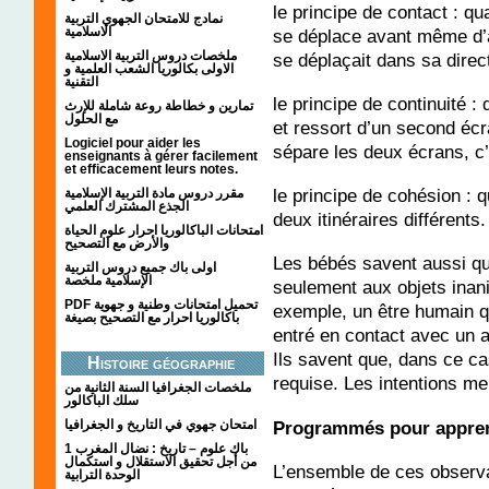
le principe de contact : q
نمادج للامتحان الجهوي التربية
الاسلامية
se déplace avant même d’a
ملخصات دروس التربية الاسلامية
se déplaçait dans sa direct
الاولى بكالوريا الشعب العلمية و
التقنية
le principe de continuité :
تمارين و خطاطة روعة شاملة للإرث
مع الحلول
et ressort d’un second écr
Logiciel pour aider les
sépare les deux écrans, c’e
enseignants à gérer facilement
et efficacement leurs notes.
le principe de cohésion : 
مقرر دروس مادة التربية الإسلامية
الجذع المشترك العلمي
deux itinéraires différents.
امتحانات الباكالوريا احرار علوم الحياة
والأرض مع التصحيح
Les bébés savent aussi qu
اولى باك جميع دروس التربية
الإسلامية ملخصة
seulement aux objets inani
PDF تحميل امتحانات وطنية و جهوية
exemple, un être humain qu
باكالوريا احرار مع التصحيح بصيغة
entré en contact avec un a
Ils savent que, dans ce ca
Histoire géographie
requise. Les intentions me
ملخصات الجغرافيا السنة الثانية من
سلك الباكالور
Programmés pour appre
امتحان جهوي في التاريخ و الجغرافيا
1 باك علوم – تاريخ : نضال المغرب
من أجل تحقيق الاستقلال و استكمال
L’ensemble de ces observa
الوحدة الترابية