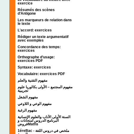
exercice
Résumés des scènes
d’Antigone
Les marqueurs de relation dans
le texte
L'accord: exercices
Rédiger un texte argumentatif
avec exemples
Concordance des temps:
exercices
Orthographe d’usage:
exercices PDF
Syntaxe: exercices
Vocabulaire: exercices PDF
مفهوم التقنية والعلم
مفهوم المجتمع – الأولى بكالوريا علوم
تجريبية
مفهوم الشغل
مفهوم الوعي و اللاوعي
مفهوم الرغبة
السنة الأولى الآداب والعلوم الإنسانية
البرنامج الدروس امتحانات و
فروضMaths
1éreBac - ملخص في دروس اللغة