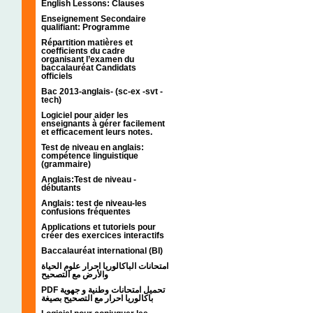
English Lessons: Clauses
Enseignement Secondaire
qualifiant: Programme
Répartition matières et
coefficients du cadre
organisant l’examen du
baccalauréat Candidats
officiels
Bac 2013-anglais- (sc-ex -svt -
tech)
Logiciel pour aider les
enseignants à gérer facilement
et efficacement leurs notes.
Test de niveau en anglais:
compétence linguistique
(grammaire)
Anglais:Test de niveau -
débutants
Anglais: test de niveau-les
confusions fréquentes
Applications et tutoriels pour
créer des exercices interactifs
Baccalauréat international (BI)
امتحانات الباكالوريا احرار علوم الحياة
والأرض مع التصحيح
PDF تحميل امتحانات وطنية و جهوية
باكالوريا احرار مع التصحيح بصيغة