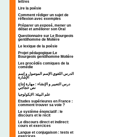
lettres
Lire la poésie
Comment rédiger un sujet de
réflexion avec exemples
Préparer un exposé, mener un
débat et améliorer son Oral
Questionnaire sur Le Bourgeois
gentilhomme de Molière
Le lexique de la poésie
Projet pédagogique:Le
Bourgeois gentilhomme Molière
Les procédés comiques de la
comédie
الدرس اللغوي:الإسم الموصول و إسم
الإشارة
درس التعبير و الإنشاء : مهارة إنتاج
نص حجاجي
علم البيئة: الايكولوجيا
Etudes supérieures en France :
comment trouver sa voie ?
Le système énonciatif : le
discours et le récit
Le discours direct et indirect:
cours et exercices
Langue et conjugaison : tests et
exercices