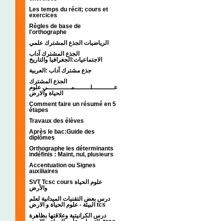
Les temps du récit; cours et
exercices
Règles de base de
l'orthographe
الرياضيات الجذع المشترك علمي
الجذع المشترك آداب
الاجتماعيات:الجغرافيا والتاريخ
جذع مشترك آداب :العربية
الجذع المشترك
عـــــــــــلــــــــمــــــــــــي علوم
الحياة والارض
Comment faire un résumé en 5
étapes
Travaux des élèves
Après le bac:Guide des
diplômes
Orthographe les déterminants
indéfinis : Maint, nul, plusieurs
Accentuation ou Signes
auxiliaires
SVT Tcsc cours علوم الحياة
والأرض
درس بعض التقنيات الميدانية لعلم
البيئة - علوم الحياة و الارض tcs
درس الكرانيتية وعلاقتها بظاهرة