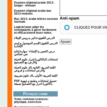
Examen régional:arabe 2013-
tanger - tétouan
Examen régional arabe-bac
2013-meknès
Anti-spam
Bac 2013: arabe lettres-session
normale
CLIQUEZ POUR V
Logiciel pour aider les
enseignants à gérer facilement
et efficacement leurs notes.
الدرس اللغوي:تذكير بدروس الإملاء
الدرس اللغوي:الإسم الموصول و إسم
الإشارة
درس التعبير و الإنشاء : مهارة إنتاج
نص حجاجي
امتحانات الباكالوريا احرار علوم الحياة
والأرض مع التصحيح
اللغة العربية: الثانية باك علوم الحياة
والارض امتحانات و فروض
اللغة العربية: الأولى باك علوم تجريبية
PDF تحميل امتحانات وطنية و جهوية
باكالوريا احرار مع التصحيح بصيغة
Physique chimie
Tronc commun sciences:
physique, exercices