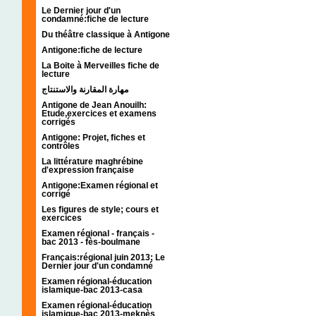
Le Dernier jour d'un
condamné:fiche de lecture
Du théâtre classique à Antigone
Antigone:fiche de lecture
La Boite à Merveilles fiche de
lecture
مهارة المقارنة والاستنتاج
Antigone de Jean Anouilh:
Etude,exercices et examens
corrigés
Antigone: Projet, fiches et
contrôles
La littérature maghrébine
d'expression française
Antigone:Examen régional et
corrigé
Les figures de style; cours et
exercices
Examen régional - français -
bac 2013 - fès-boulmane
Français:régional juin 2013; Le
Dernier jour d'un condamné
Examen régional-éducation
islamique-bac 2013-casa
Examen régional-éducation
islamique-bac 2013-meknès