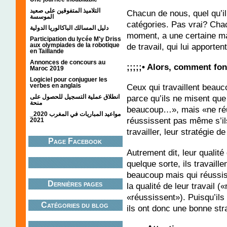
التلاميذ المتفوقين على صعيد
Chacun de nous, quel qu’il 
الموسسة
catégories. Pas vrai? Chac
دليل المسالك الباكالوريا الدولية
moment, a une certaine man
Participation du lycée M'y Driss
aux olympiades de la robotique
de travail, qui lui apporten
en Taillande
Annonces de concours au
;;;;;• Alors, comment fo
Maroc 2019
Logiciel pour conjuguer les
verbes en anglais
Ceux qui travaillent beauc
انطلاق عملية التسجيل للحصول على
parce qu’ils ne misent que 
منحة
beaucoup…», mais «ne réu
مواعيد المباريات في المغرب 2020_
réussissent pas même s’ils
2021
travailler, leur stratégie 
Page Facebook
Autrement dit, leur qualité
quelque sorte, ils travaill
beaucoup mais qui réussiss
Dernières pages
la qualité de leur travail
«réussissent»). Puisqu’ils
Catégories du blog
ils ont donc une bonne strat