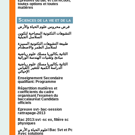
Épreuves du bac et correction,
toutes options et toutes
matières
Sciences de la vie et de la
terre
فرض محروس علوم الحياة والأرض
التشوهات التكتونیة المصاحبة لتكوین
السلاسل الجبلیة
طبيعة التشوهات التكتونية المميزة
لسلاسل الطمر والاصطدام
الثانية بكالوريا مسلك علوم رياضية
مبادئ وتقنيات الهندسة الوراثية
الثانية بكالوريا مسلك علوم رياضية
الدراسة الكمية للتغير :القياس
الإحيائي
Enseignement Secondaire
qualifiant: Programme
Répartition matières et
coefficients du cadre
organisant l’examen du
baccalauréat Candidats
officiels
Epreuve svt- bac-session
rattrapage-2013
Bac 2013:svt -sc ex, filière sc
physiques
اعلوم الحياة و الأرض Bac Svt et Pc
Avec solutions