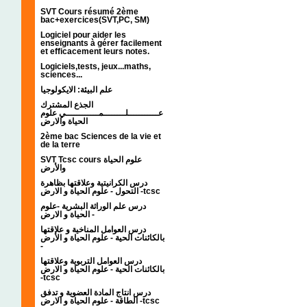
SVT Cours résumé 2ème
bac+exercices(SVT,PC, SM)
Logiciel pour aider les
enseignants à gérer facilement
et efficacement leurs notes.
Logiciels,tests, jeux...maths,
sciences...
علم البيئة: الايكولوجيا
الجذع المشترك
عـــــــــــلــــــــمــــــــــــي علوم
الحياة والارض
2ème bac Sciences de la vie et
de la terre
SVT Tcsc cours علوم الحياة
والأرض
درس الكرانيتية وعلاقتها بظاهرة
التحول - علوم الحياة و الارض -tcsc
درس علم الوراثة البشرية -علوم
الحياة و الارض -
درس العوامل المناخية و علاقتها
بالكائنات الحية - علوم الحياة و الأرض
-
درس العوامل التربوية وعلاقتها
بالكائنات الحية - علوم الحياة و الارض
-tcsc
درس انتاج المادة العضوية و تدفق
الطاقة - علوم الحياة و الارض -tcsc