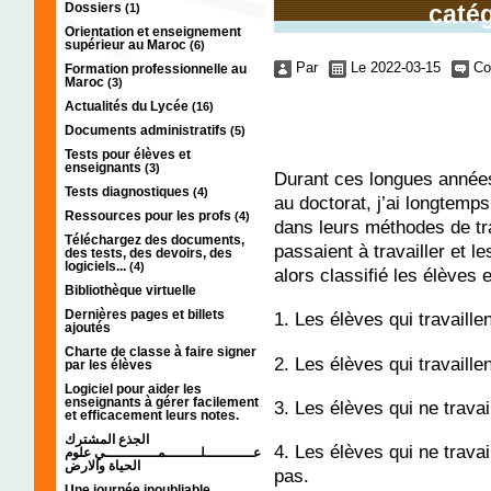
Dossiers
catég
(1)
Orientation et enseignement
supérieur au Maroc
(6)
Par
Le 2022-03-15
Co
Formation professionnelle au
Maroc
(3)
Actualités du Lycée
(16)
Documents administratifs
(5)
Tests pour élèves et
enseignants
(3)
Durant ces longues années
Tests diagnostiques
(4)
au doctorat, j’ai longtem
Ressources pour les profs
(4)
dans leurs méthodes de trav
Téléchargez des documents,
passaient à travailler et le
des tests, des devoirs, des
logiciels...
(4)
alors classifié les élèves 
Bibliothèque virtuelle
Dernières pages et billets
1. Les élèves qui travaille
ajoutés
Charte de classe à faire signer
2. Les élèves qui travaill
par les élèves
Logiciel pour aider les
enseignants à gérer facilement
3. Les élèves qui ne trava
et efficacement leurs notes.
الجذع المشترك
4. Les élèves qui ne trava
عـــــــــــلــــــــمــــــــــــي علوم
الحياة والارض
pas.
Une journée inoubliable