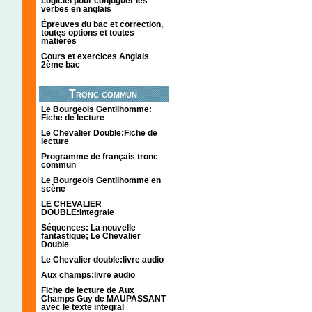
Logiciel pour conjuguer les
verbes en anglais
Épreuves du bac et correction,
toutes options et toutes
matières
Cours et exercices Anglais
2ème bac
Tronc commun
Le Bourgeois Gentilhomme:
Fiche de lecture
Le Chevalier Double:Fiche de
lecture
Programme de français tronc
commun
Le Bourgeois Gentilhomme en
scène
LE CHEVALIER
DOUBLE:integrale
Séquences: La nouvelle
fantastique; Le Chevalier
Double
Le Chevalier double:livre audio
Aux champs:livre audio
Fiche de lecture de Aux
Champs Guy de MAUPASSANT
avec le texte integral