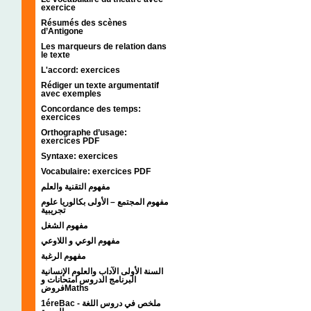
exercice
Résumés des scènes
d’Antigone
Les marqueurs de relation dans
le texte
L'accord: exercices
Rédiger un texte argumentatif
avec exemples
Concordance des temps:
exercices
Orthographe d’usage:
exercices PDF
Syntaxe: exercices
Vocabulaire: exercices PDF
مفهوم التقنية والعلم
مفهوم المجتمع – الأولى بكالوريا علوم
تجريبية
مفهوم الشغل
مفهوم الوعي و اللاوعي
مفهوم الرغبة
السنة الأولى الآداب والعلوم الإنسانية
البرنامج الدروس امتحانات و
فروضMaths
1éreBac - ملخص في دروس اللغة