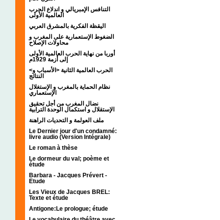
التنافس الإمبريالي و اندلاع الحرب
العالمية الأولى
اليقظة الفكرية بالمشرق العربي
الضغوط الإستعمارية على المغرب و
محاولات الإصلاح
أوربا من نهاية الحرب العالمية الأولى
إلى أزمة 1929م
<الحرب العالمية الثانية <الأسباب و
النتائج
نظام الحماية بالمغرب و الإستغلال
الإستعماري
نضال المغرب من أجل تحقيق
الإستقلال و استكمال الوحدة الترابية
ملف العولمة و التحديات الراهنة
Le Dernier jour d'un condamné:
livre audio (Version Intégrale)
Le roman à thèse
Le dormeur du val; poème et
étude
Barbara - Jacques Prévert -
Etude
Les Vieux de Jacques BREL:
Texte et étude
Antigone:Le prologue; étude
Le vocabulaire du théâtre avec