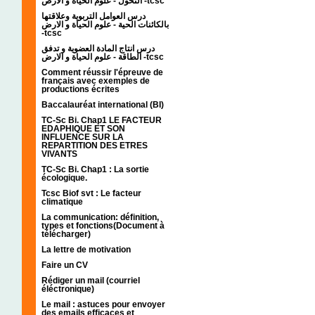
التحول - علوم الحياة و الارض -tcsc
درس العوامل التربوية وعلاقتها
بالكائنات الحية - علوم الحياة و الارض
-tcsc
درس انتاج المادة العضوية و تدفق
الطاقة - علوم الحياة و الارض -tcsc
Comment réussir l'épreuve de
français avec exemples de
productions écrites
Baccalauréat international (BI)
TC-Sc Bi. Chap1 LE FACTEUR
EDAPHIQUE ET SON
INFLUENCE SUR LA
REPARTITION DES ETRES
VIVANTS
TC-Sc Bi. Chap1 : La sortie
écologique.
Tcsc Biof svt : Le facteur
climatique
La communication: définition,
types et fonctions(Document à
télécharger)
La lettre de motivation
Faire un CV
Rédiger un mail (courriel
éléctronique)
Le mail : astuces pour envoyer
des emails efficaces et