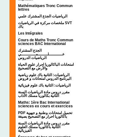
Mathématiques Tronc Commun
lettres
الرياضيات الجذع المشترك علمي
ملخصات مركزة في الرياضيات SVT
باك
Les Intégrales
Cours de Maths Tronc Commun
sciences BAC International
الجذع المشترك
عـــــــــــلــــــــمــــــــــــي
الرياضيات الدروس
امتحانات الباكالوريا احرار علوم الحياة
والأرض مع التصحيح
الرياضيات: الثانية باك علوم رياضية
البرنامج الدروس امتحانات و فروض
الرياضيات: الثانية باك علوم فيزيائية
مقرر دروس مادة الرياضيات السنة
الثانية بكالوريا مسلك الآداب
Maths: 1ère Bac International
sciences ex cours et exercices
PDF تحميل امتحانات وطنية و جهوية
باكالوريا احرار مع التصحيح بصيغة
مقرر دروس مادة الرياضيات السنة
الثانية باكالوريا مسلك العلوم
الفيزيائية