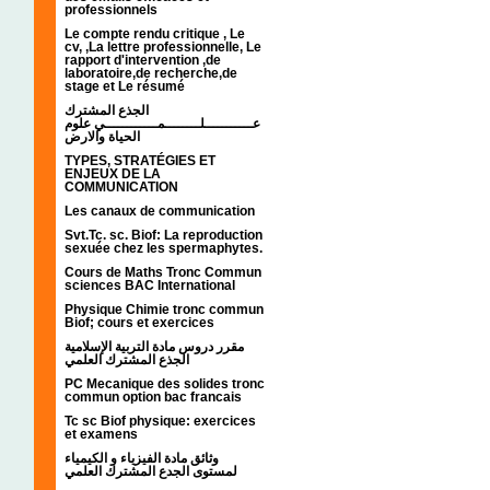
professionnels
Le compte rendu critique , Le
cv, ,La lettre professionnelle, Le
rapport d'intervention ,de
laboratoire,de recherche,de
stage et Le résumé
الجذع المشترك
عـــــــــــلــــــــمــــــــــــي علوم
الحياة والارض
TYPES, STRATÉGIES ET
ENJEUX DE LA
COMMUNICATION
Les canaux de communication
Svt.Tc. sc. Biof: La reproduction
sexuée chez les spermaphytes.
Cours de Maths Tronc Commun
sciences BAC International
Physique Chimie tronc commun
Biof; cours et exercices
مقرر دروس مادة التربية الإسلامية
الجذع المشترك العلمي
PC Mecanique des solides tronc
commun option bac francais
Tc sc Biof physique: exercices
et examens
وثائق مادة الفيزياء و الكيمياء
لمستوى الجدع المشترك العلمي