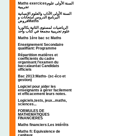
Maths exercicesالسنة الأولى علوم
تجريبية
السنة الأولى الآداب والعلوم الإنسانية
البرنامج الدروس امتحانات و
فروضMaths
الرياضيات لمستوى الثانية بكالوريا
علوم تجريبية مجمعة في كتاب واحد
Maths 1ère bac sc Maths
Enseignement Secondaire
qualifiant: Programme
Répartition matières et
coefficients du cadre
organisant l’examen du
baccalauréat Candidats
officiels
Bac 2013:Maths- (sc-éco et
gestion)
Logiciel pour aider les
enseignants à gérer facilement
et efficacement leurs notes.
Logiciels,tests, jeux...maths,
sciences...
FORMULES DE
MATHEMATIQUES
FINANCIERES
Maths financiers:Les intérêts
Maths fi: Equivalence de
capitaux