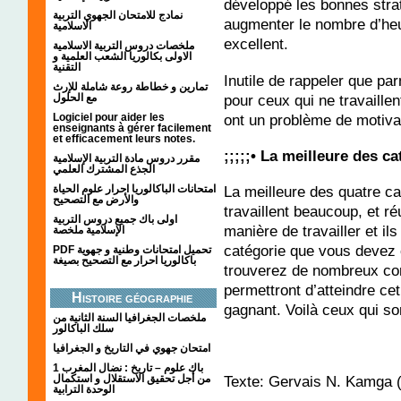
développé les bonnes strat
نمادج للامتحان الجهوي التربية
augmenter le nombre d’heu
الاسلامية
excellent.
ملخصات دروس التربية الاسلامية
الاولى بكالوريا الشعب العلمية و
التقنية
Inutile de rappeler que par
تمارين و خطاطة روعة شاملة للإرث
pour ceux qui ne travaille
مع الحلول
ont un problème de motivat
Logiciel pour aider les
enseignants à gérer facilement
et efficacement leurs notes.
;;;;;• La meilleure des c
مقرر دروس مادة التربية الإسلامية
الجذع المشترك العلمي
امتحانات الباكالوريا احرار علوم الحياة
La meilleure des quatre ca
والأرض مع التصحيح
travaillent beaucoup, et r
اولى باك جميع دروس التربية
manière de travailler et il
الإسلامية ملخصة
catégorie que vous devez c
PDF تحميل امتحانات وطنية و جهوية
باكالوريا احرار مع التصحيح بصيغة
trouverez de nombreux con
permettront d’atteindre cet
Histoire géographie
gagnant. Voilà ceux qui so
ملخصات الجغرافيا السنة الثانية من
سلك الباكالور
امتحان جهوي في التاريخ و الجغرافيا
1 باك علوم – تاريخ : نضال المغرب
من أجل تحقيق الاستقلال و استكمال
Texte: Gervais N. Kamga
الوحدة الترابية