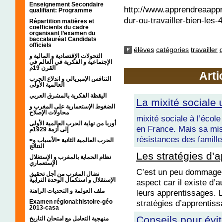
Enseignement Secondaire
http://www.apprendreaappr
qualifiant: Programme
dur-ou-travailler-bien-les
Répartition matières et
coefficients du cadre
organisant l’examen du
baccalauréat Candidats
officiels
élèves
catégories
travailler
التحولات الإقتصادية و المالية و
الإجتماعية و الفكرية في العالم في
القرن 19م
Arti
التنافس الإمبريالي و اندلاع الحرب
العالمية الأولى
اليقظة الفكرية بالمشرق العربي
La mixité sociale
الضغوط الإستعمارية على المغرب و
محاولات الإصلاح
mixité sociale à l’école
أوربا من نهاية الحرب العالمية الأولى
en France. Mais sa mi
إلى أزمة 1929م
résistances des famille
<الحرب العالمية الثانية <الأسباب و
النتائج
Les stratégies d’
نظام الحماية بالمغرب و الإستغلال
الإستعماري
C’est un peu dommage d
نضال المغرب من أجل تحقيق
الإستقلال و استكمال الوحدة الترابية
aspect car il existe d’
ملف العولمة و التحديات الراهنة
leurs apprentissages. 
stratégies d’apprentissa
Examen régional:histoire-géo
2013-casa
Conseils pour évit
منهجية التعامل مع امتحان التاريخ