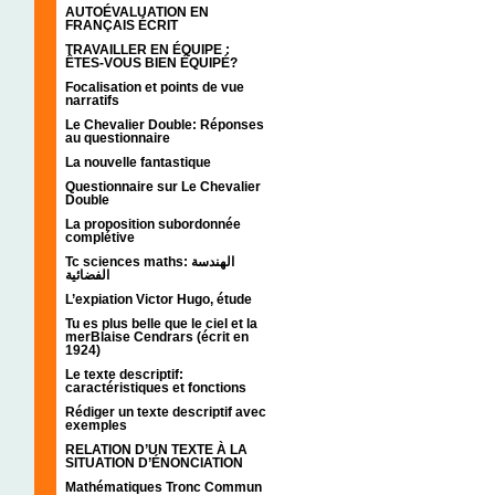
AUTOÉVALUATION EN
FRANÇAIS ÉCRIT
TRAVAILLER EN ÉQUIPE :
ÊTES-VOUS BIEN ÉQUIPÉ?
Focalisation et points de vue
narratifs
Le Chevalier Double: Réponses
au questionnaire
La nouvelle fantastique
Questionnaire sur Le Chevalier
Double
La proposition subordonnée
complétive
Tc sciences maths: الهندسة
الفضائية
L’expiation Victor Hugo, étude
Tu es plus belle que le ciel et la
merBlaise Cendrars (écrit en
1924)
Le texte descriptif:
caractéristiques et fonctions
Rédiger un texte descriptif avec
exemples
RELATION D’UN TEXTE À LA
SITUATION D’ÉNONCIATION
Mathématiques Tronc Commun