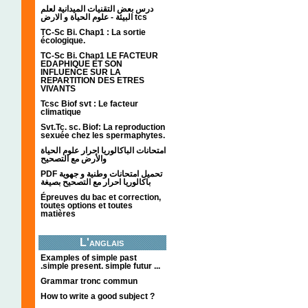
درس بعض التقنيات الميدانية لعلم
البيئة - علوم الحياة و الارض tcs
TC-Sc Bi. Chap1 : La sortie
écologique.
TC-Sc Bi. Chap1 LE FACTEUR
EDAPHIQUE ET SON
INFLUENCE SUR LA
REPARTITION DES ETRES
VIVANTS
Tcsc Biof svt : Le facteur
climatique
Svt.Tc. sc. Biof: La reproduction
sexuée chez les spermaphytes.
امتحانات الباكالوريا احرار علوم الحياة
والأرض مع التصحيح
PDF تحميل امتحانات وطنية و جهوية
باكالوريا احرار مع التصحيح بصيغة
Épreuves du bac et correction,
toutes options et toutes
matières
L'anglais
Examples of simple past
.simple present. simple futur ...
Grammar tronc commun
How to write a good subject ?