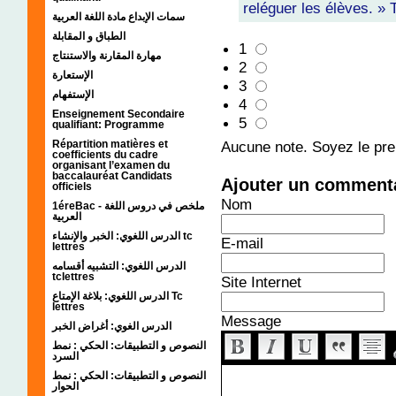
reléguer les élèves. » T
سمات الإبداع مادة اللغة العربية
الطباق و المقابلة
1
مهارة المقارنة والاستنتاج
2
الإستعارة
3
الإستفهام
4
Enseignement Secondaire
5
qualifiant: Programme
Aucune note. Soyez le prem
Répartition matières et
coefficients du cadre
organisant l’examen du
baccalauréat Candidats
Ajouter un comment
officiels
Nom
1éreBac - ملخص في دروس اللغة
العربية
الدرس اللغوي: الخبر والإنشاء tc
E-mail
lettres
الدرس اللغوي: التشبيه أقسامه
tclettres
Site Internet
الدرس اللغوي: بلاغة الإمتاع Tc
lettres
Message
الدرس الغوي: أغراض الخبر
النصوص و التطبيقات: الحكي : نمط
السرد
النصوص و التطبيقات: الحكي : نمط
الحوار