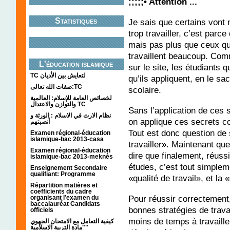
;;;;;• Attention ...
Statistiques
Je sais que certains vont
trop travailler, c’est parce 
mais pas plus que ceux qu
travaillent beaucoup. Com
L'éducation islamique
sur le site, les étudiants 
TC لتعايش بين الأديان
qu’ils appliquent, en le sa
صفات الله تعالى:TC
scolaire.
لخصائص العامة للإسلام: العالمية
والتوازن والاعتدال TC
Sans l’application de ces s
نظام الارث في الاسلام : الورثة و
on applique ces secrets co
أنصبتهم
Tout est donc question de 
Examen régional-éducation
islamique-bac 2013-casa
travailler». Maintenant q
Examen régional-éducation
dire que finalement, réus
islamique-bac 2013-meknès
études, c’est tout simplem
Enseignement Secondaire
qualifiant: Programme
«qualité de travail», et la 
Répartition matières et
coefficients du cadre
Pour réussir correctement
organisant l’examen du
baccalauréat Candidats
bonnes stratégies de trav
officiels
moins de temps à travaille
كيفية التعامل مع الامتحان الجهوي
"مادة التربية الإسلامية"