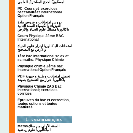
لمستوى الجدع المشترك العلمي
PC Cours et exercices
baccalauréat international
Option Français
دروس امتحانات و فروض مادة
الفيزياء والكيمياء السنة الثانية
باكالوريا مسلك علوم الحياة والأرض
Cours Physique 2ème BAC
International
امتحانات الباكالوريا احرار علوم الحياة
والأرض مع التصحيح
1ère bac international sc ex et
sc maths: Physique Chimie
Physique chimie 2ème bac
international Option Français
PDF تحميل امتحانات وطنية و جهوية
باكالوريا احرار مع التصحيح بصيغة
Physique Chimie 2AS Bac
International; exercices
corriges
Épreuves du bac et correction,
toutes options et toutes
matières
Les mathématiques
Mathsالسنة الأولى من سلك
الباكالوريا علوم رياضية