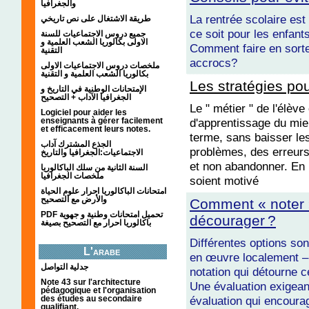
والجغرافيا
La rentrée scolaire est
طريقة الاشتغال على نص تاريخي
ce soit pour les enfan
جميع دروس الاجتماعيات للسنة
الاولى بكالوريا الشعب العلمية و
Comment faire en sorte
التقنية
accrocs?
ملخصات دروس الاجتماعيات الاولى
بكالوريا الشعب العلمية و التقنية
Les stratégies pou
الإمتحانات الوطنية في التاريخ و
الجغرافيا الآداب + التصحيح
Le " métier " de l'élève
Logiciel pour aider les
d'apprentissage du mieu
enseignants à gérer facilement
et efficacement leurs notes.
terme, sans baisser les
الجذع المشترك آداب
problèmes, des erreurs, 
الاجتماعيات:الجغرافيا والتاريخ
et non abandonner. En b
السنة الثانية من سلك الباكالوريا
ملخصات الجغرافيا
soient motivé
امتحانات الباكالوريا احرار علوم الحياة
والأرض مع التصحيح
Comment « noter »
PDF تحميل امتحانات وطنية و جهوية
décourager ?
باكالوريا احرار مع التصحيح بصيغة
Différentes options so
L'arabe
en œuvre localement –
جدلية التواصل
notation qui détourne 
Note 43 sur l'architecture
Une évaluation exigean
pédagogique et l'organisation
évaluation qui encoura
des études au secondaire
qualifiant.