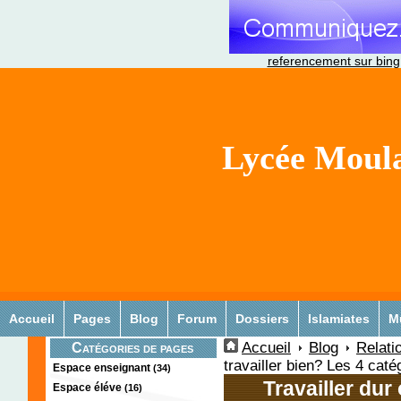
referencement sur bing
Lycée Moula
Accueil
Pages
Blog
Forum
Dossiers
Islamiates
M
Accueil
Blog
Relati
Catégories de pages
travailler bien? Les 4 caté
Espace enseignant
(34)
Travailler dur
Espace éléve
(16)