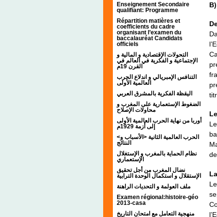
Enseignement Secondaire
B)
qualifiant: Programme
Répartition matières et
De
coefficients du cadre
organisant l’examen du
Da
baccalauréat Candidats
l’
officiels
Ca
التحولات الإقتصادية و المالية و
الإجتماعية و الفكرية في العالم في
pr
القرن 19م
fr
التنافس الإمبريالي و اندلاع الحرب
العالمية الأولى
pr
اليقظة الفكرية بالمشرق العربي
ti
الضغوط الإستعمارية على المغرب و
محاولات الإصلاح
Le
أوربا من نهاية الحرب العالمية الأولى
Le
إلى أزمة 1929م
ba
<الحرب العالمية الثانية <الأسباب و
النتائج
Ma
نظام الحماية بالمغرب و الإستغلال
de
الإستعماري
نضال المغرب من أجل تحقيق
La
الإستقلال و استكمال الوحدة الترابية
Le
ملف العولمة و التحديات الراهنة
se
Examen régional:histoire-géo
2013-casa
Co
منهجية التعامل مع امتحان التاريخ
l’