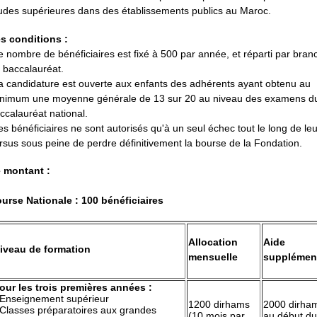
udes supérieures dans des établissements publics au Maroc.
s conditions :
e nombre de bénéficiaires est fixé à 500 par année, et réparti par bran
 baccalauréat.
a candidature est ouverte aux enfants des adhérents ayant obtenu au
nimum une moyenne générale de 13 sur 20 au niveau des examens d
ccalauréat national.
es bénéficiaires ne sont autorisés qu'à un seul échec tout le long de leu
rsus sous peine de perdre définitivement la bourse de la Fondation.
 montant :
urse Nationale : 100 bénéficiaires
Allocation
Aide
iveau de formation
mensuelle
supplément
our les trois premières années :
 Enseignement supérieur
1200 dirhams
2000 dirha
 Classes préparatoires aux grandes
(10 mois par
au début du