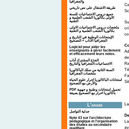
والجغرافيا
Ca
طريقة الاشتغال على نص تاريخي
Sc
جميع دروس الاجتماعيات للسنة
الاولى بكالوريا الشعب العلمية و
التقنية
Su
ملخصات دروس الاجتماعيات الاولى
cr
بكالوريا الشعب العلمية و التقنية
co
الإمتحانات الوطنية في التاريخ و
الجغرافيا الآداب + التصحيح
Co
Logiciel pour aider les
enseignants à gérer facilement
Ad
et efficacement leurs notes.
de
الجذع المشترك آداب
Ra
الاجتماعيات:الجغرافيا والتاريخ
Té
السنة الثانية من سلك الباكالوريا
ملخصات الجغرافيا
Fa
امتحانات الباكالوريا احرار علوم الحياة
Si
والأرض مع التصحيح
PDF تحميل امتحانات وطنية و جهوية
باكالوريا احرار مع التصحيح بصيغة
La
L'arabe
جدلية التواصل
De
Note 43 sur l'architecture
La
pédagogique et l'organisation
des études au secondaire
ay
qualifiant.