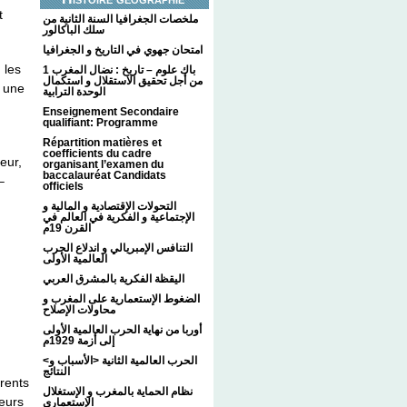
t
ملخصات الجغرافيا السنة الثانية من
سلك الباكالور
امتحان جهوي في التاريخ و الجغرافيا
 les
1 باك علوم – تاريخ : نضال المغرب
من أجل تحقيق الاستقلال و استكمال
, une
الوحدة الترابية
Enseignement Secondaire
qualifiant: Programme
Répartition matières et
coefficients du cadre
eur,
organisant l’examen du
baccalauréat Candidats
–
officiels
التحولات الإقتصادية و المالية و
الإجتماعية و الفكرية في العالم في
القرن 19م
التنافس الإمبريالي و اندلاع الحرب
العالمية الأولى
اليقظة الفكرية بالمشرق العربي
الضغوط الإستعمارية على المغرب و
محاولات الإصلاح
أوربا من نهاية الحرب العالمية الأولى
إلى أزمة 1929م
<الحرب العالمية الثانية <الأسباب و
النتائج
rents
نظام الحماية بالمغرب و الإستغلال
leurs
الإستعماري