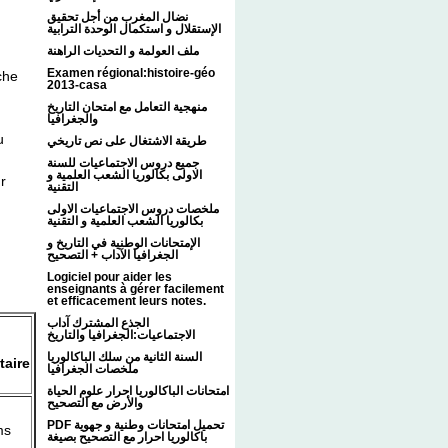
نضال المغرب من أجل تحقيق
الإستقلال و استكمال الوحدة الترابية
ملف العولمة و التحديات الراهنة
Examen régional:histoire-géo
che
2013-casa
منهجية التعامل مع امتحان التاريخ
والجغرافيا
u
طريقة الاشتغال على نص تاريخي
جميع دروس الاجتماعيات للسنة
الاولى بكالوريا الشعب العلمية و
r
التقنية
ملخصات دروس الاجتماعيات الاولى
بكالوريا الشعب العلمية و التقنية
الإمتحانات الوطنية في التاريخ و
الجغرافيا الآداب + التصحيح
Logiciel pour aider les
enseignants à gérer facilement
et efficacement leurs notes.
الجذع المشترك آداب
الاجتماعيات:الجغرافيا والتاريخ
السنة الثانية من سلك الباكالوريا
aire
ملخصات الجغرافيا
امتحانات الباكالوريا احرار علوم الحياة
والأرض مع التصحيح
PDF تحميل امتحانات وطنية و جهوية
ms
باكالوريا احرار مع التصحيح بصيغة