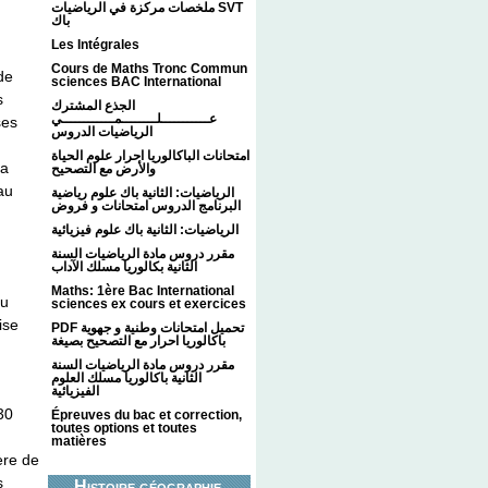
ملخصات مركزة في الرياضيات SVT
باك
Les Intégrales
Cours de Maths Tronc Commun
de
sciences BAC International
s
الجذع المشترك
عـــــــــــلــــــــمــــــــــــي
ses
الرياضيات الدروس
امتحانات الباكالوريا احرار علوم الحياة
 a
والأرض مع التصحيح
au
الرياضيات: الثانية باك علوم رياضية
البرنامج الدروس امتحانات و فروض
الرياضيات: الثانية باك علوم فيزيائية
مقرر دروس مادة الرياضيات السنة
الثانية بكالوريا مسلك الآداب
Maths: 1ère Bac International
au
sciences ex cours et exercices
ise
PDF تحميل امتحانات وطنية و جهوية
باكالوريا احرار مع التصحيح بصيغة
مقرر دروس مادة الرياضيات السنة
الثانية باكالوريا مسلك العلوم
الفيزيائية
30
Épreuves du bac et correction,
toutes options et toutes
matières
ère de
s
Histoire géographie