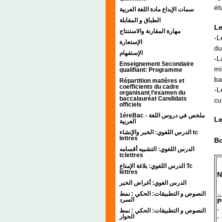
ét
سمات الإبداع مادة اللغة العربية
الطباق و المقابلة
Le
مهارة المقارنة والاستنتاج
-L
الإستعارة
du
الإستفهام
-L
Enseignement Secondaire
mi
qualifiant: Programme
ba
Répartition matières et
coefficients du cadre
-L
organisant l’examen du
baccalauréat Candidats
cu
officiels
1éreBac - ملخص في دروس اللغة
Le
العربية
الدرس اللغوي: الخبر والإنشاء tc
lettres
Bo
الدرس اللغوي: التشبيه أقسامه
tclettres
الدرس اللغوي: بلاغة الإمتاع Tc
lettres
N
الدرس الغوي: أغراض الخبر
النصوص و التطبيقات: الحكي : نمط
السرد
P
-
النصوص و التطبيقات: الحكي : نمط
الحوار
-