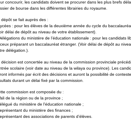
ur concourir, les candidats doivent se procurer dans les plus brefs déla
ssier de bourse dans les différentes librairies du royaume.
 dépôt se fait auprès des :
Lycées : pour les élèves de la deuxième année du cycle du baccalauréa
oir délai de dépôt au niveau de votre établissement).
Délégations du ministère de l’éducation nationale : pour les candidats li
 ceux préparant un baccalauréat étranger. (Voir délai de dépôt au nive
tre délégation.).
 décision est concertée au niveau de la commission provinciale précéd
ntrée scolaire (voir date au niveau de la wilaya ou province). Les candi
ront informés par écrit des décisions et auront la possibilité de conteste
sultats durant un délai fixé par la commission.
tte commission est composée du :
ali de la région ou de la province ;
élégué du ministère de l'éducation nationale ;
eprésentant du ministère des finances ;
eprésentant des associations de parents d’élèves.