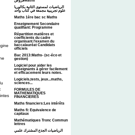
فروضMaths
الرياضيات لمستوى الثانية بكالوريا
علوم تجريبية مجمعة في كتاب واحد
Maths 1ère bac sc Maths
Enseignement Secondaire
qualifiant: Programme
Répartition matières et
coefficients du cadre
organisant l’examen du
baccalauréat Candidats
igine
officiels
Bac 2013:Maths- (sc-éco et
 ne
gestion)
Logiciel pour aider les
enseignants à gérer facilement
et efficacement leurs notes.
Logiciels,tests, jeux...maths,
du
sciences...
t
FORMULES DE
MATHEMATIQUES
intes
FINANCIERES
Maths financiers:Les intérêts
Maths fi: Equivalence de
capitaux
Mathématiques Tronc Commun
lettres
الرياضيات الجذع المشترك علمي