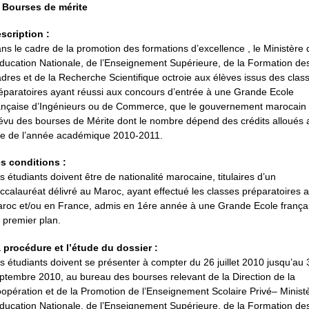
 Bourses de mérite
scription :
ns le cadre de la promotion des formations d’excellence , le Ministère 
Education Nationale, de l’Enseignement Supérieure, de la Formation de
dres et de la Recherche Scientifique octroie aux élèves issus des clas
éparatoires ayant réussi aux concours d’entrée à une Grande Ecole
ançaise d’Ingénieurs ou de Commerce, que le gouvernement marocain
évu des bourses de Mérite dont le nombre dépend des crédits alloués 
tre de l’année académique 2010-2011.
s conditions :
s étudiants doivent être de nationalité marocaine, titulaires d’un
ccalauréat délivré au Maroc, ayant effectué les classes préparatoires 
roc et/ou en France, admis en 1ére année à une Grande Ecole frança
 premier plan.
 procédure et l’étude du dossier :
s étudiants doivent se présenter à compter du 26 juillet 2010 jusqu’au 
ptembre 2010, au bureau des bourses relevant de la Direction de la
opération et de la Promotion de l’Enseignement Scolaire Privé– Minist
Education Nationale, de l’Enseignement Supérieure, de la Formation de