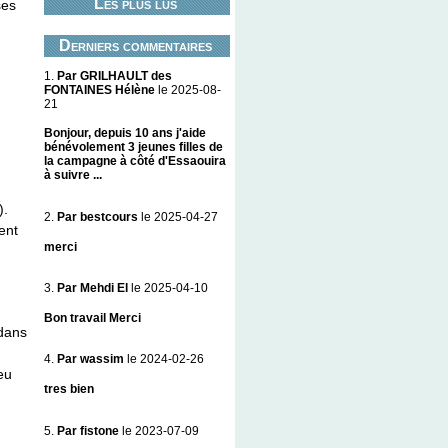
Les plus lus
ses
Derniers commentaires
1.
Par GRILHAULT des
FONTAINES Hélène
le 2025-08-
21
Bonjour, depuis 10 ans j'aide
bénévolement 3 jeunes filles de
la campagne à côté d'Essaouira
à suivre ...
).
2.
Par bestcours
le 2025-04-27
ent
merci
3.
Par Mehdi El
le 2025-04-10
Bon travail Merci
 dans
4.
Par wassim
le 2024-02-26
eu
tres bien
5.
Par fistone
le 2023-07-09