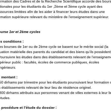
rmation des Cadres et de la Recherche Scientifique accorde des bour
tionales pour les étudiants du 1er ,2ème et 3ème cycle ayant des
ssources limitées afin de les aider à financer leurs études dans une
rmation supérieure relevant du ministère de l’enseignement supérieur.
urse 1er et 2ème cycles
s conditions :
es bourses de 1er ou de 2ème cycle se basent sur le mérite social (la
tuation matérielle des parents du candidat et des biens qu’ils possèdent
Poursuivre les études dans des établissements relevant de l’enseignem
périeur public : facultés, écoles de commerce publiques, écoles
ingénieurs.
 montant :
50 dirhams par trimestre pour les étudiants poursuivant leur formation
s établissements relevant de leur lieu de résidence originel.
300 dirhams attribués aux personnes venant de villes externes à leur li
études.
 procédure et l’étude du dossier :