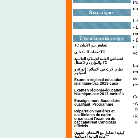
Po
do
Statistiques
Le
- 
(V
L'éducation islamique
- 
TC لتعايش بين الأديان
et
صفات الله تعالى:TC
vo
لخصائص العامة للإسلام: العالمية
والتوازن والاعتدال TC
La
نظام الارث في الاسلام : الورثة و
re
أنصبتهم
se
Examen régional-éducation
islamique-bac 2013-casa
ré
Examen régional-éducation
islamique-bac 2013-meknès
Ce
Enseignement Secondaire
-W
qualifiant: Programme
-D
Répartition matières et
coefficients du cadre
-R
organisant l’examen du
-R
baccalauréat Candidats
officiels
كيفية التعامل مع الامتحان الجهوي
"مادة التربية الإسلامية"