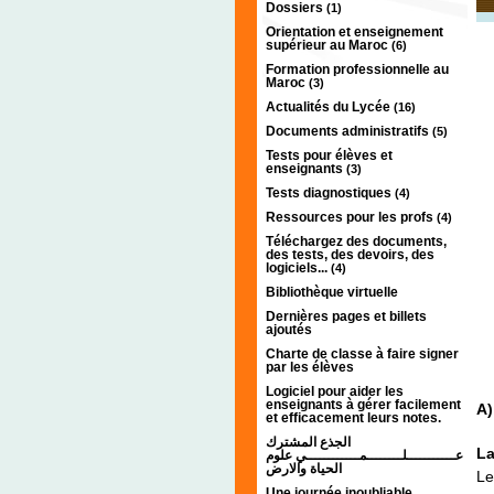
Dossiers
(1)
Orientation et enseignement
supérieur au Maroc
(6)
Formation professionnelle au
Maroc
(3)
Actualités du Lycée
(16)
Documents administratifs
(5)
Tests pour élèves et
enseignants
(3)
Tests diagnostiques
(4)
Ressources pour les profs
(4)
Téléchargez des documents,
des tests, des devoirs, des
logiciels...
(4)
Bibliothèque virtuelle
Dernières pages et billets
ajoutés
Charte de classe à faire signer
par les élèves
Logiciel pour aider les
enseignants à gérer facilement
A)
et efficacement leurs notes.
الجذع المشترك
La
عـــــــــــلــــــــمــــــــــــي علوم
الحياة والارض
Le
Une journée inoubliable