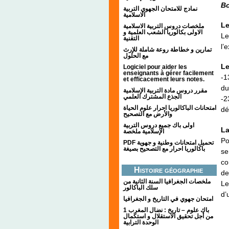
Bo
نمادج للامتحان الجهوي التربية
الاسلامية
Le
ملخصات دروس التربية الاسلامية
الاولى بكالوريا الشعب العلمية و
Le
التقنية
l’
تمارين و خطاطة روعة شاملة للإرث
مع الحلول
Le
Logiciel pour aider les
enseignants à gérer facilement
-1
et efficacement leurs notes.
du
مقرر دروس مادة التربية الإسلامية
الجذع المشترك العلمي
-2
امتحانات الباكالوريا احرار علوم الحياة
dé
والأرض مع التصحيح
اولى باك جميع دروس التربية
La
الإسلامية ملخصة
Po
PDF تحميل امتحانات وطنية و جهوية
باكالوريا احرار مع التصحيح بصيغة
se
co
Histoire géographie
de
ملخصات الجغرافيا السنة الثانية من
Le
سلك الباكالور
d’
امتحان جهوي في التاريخ و الجغرافيا
1 باك علوم – تاريخ : نضال المغرب
من أجل تحقيق الاستقلال و استكمال
الوحدة الترابية