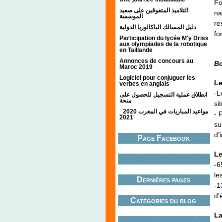
Fo
التلاميذ المتفوقين على صعيد
na
الموسسة
re
دليل المسالك الباكالوريا الدولية
fo
Participation du lycée M'y Driss
aux olympiades de la robotique
en Taillande
Annonces de concours au
Bo
Maroc 2019
Logiciel pour conjuguer les
Le
verbes en anglais
-L
انطلاق عملية التسجيل للحصول على
منحة
si
مواعيد المباريات في المغرب 2020_
- 
2021
su
d’
Page Facebook
Le
-6
le
Dernières pages
-1
d’
Catégories du blog
La