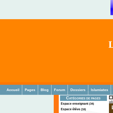
L
Accueil
Pages
Blog
Forum
Dossiers
Islamiates
Catégories de pages
ut
Espace enseignant
(34)
Espace éléve
(16)