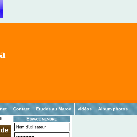
sa
 net
Contact
Etudes au Maroc
vidéos
Album photos
s
Espace membre
ude